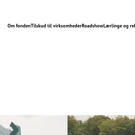
Om fonden
Tilskud til virksomheder
Roadshow
Lærlinge og re