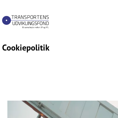
Cookiepolitik​​​​‌ ‍ ​‍​‍‌‍ ‌ ​‍‌‍‍‌‌‍‌ ‌‍‍‌‌‍ ‍​‍​‍​ ‍‍​‍​‍‌ ​ ‌‍​‌‌‍ ‍‌‍‍‌‌ ‌​‌ ‍‌​‍ ‍‌‍‍‌‌‍ ​‍​‍​‍ ​​‍​‍‌‍‍​‌ ​‍‌‍‌‌‌‍‌‍​‍​‍​ ‍‍​‍​‍‌‍‍​‌ ‌​‌ ‌​‌ ​​‌ ​ ​ ‍‍​‍ ​‍ ‌ ‌​‌ ‌‌​‍ ‍‌ ​ ‌‍​‌‌‍ ‍‌‍‍‌‌ ‌​‌ ‍‌​‍ ‍‌ ​ ‌ ‌​‌ ‌‌‌‍‌​‌‍‍‌‌‍ ​‍ ‌‍‍‌‌‍ ‍‌ ‌​‌‍‌‌‌‍ ‍‌ ‌​​‍ ‌‍‌‌‌‍‌​‌‍‍‌‌ ‌​​‍ ‌‍ ‌‌‍ ‌‍‌​‌‍‌‌​ ‌‌ ​​‌ ​‍‌‍‌‌‌ ​ ‌‍‌‌‌‍ ‍‌ ‌​‌‍​‌‌ ‌​‌‍‍‌‌‍ ‌‍ ‍​ ‍ ‌‍‍‌‌‍‌​​ ‌‌ ​​‌‍​‌‌‍‌ ‌‍‌‌​‍ ‌‌‍​ ‌‍ ‌‍ ‌‍‍ ‌‍‍‌‌‍‌‌‌ ​​‌‍ ‌‍ ​‌‍‍‌‌ ‌​‌‍‍‌‌‍‍ ​ ‍ ‌ ‌​‌ ‍‌‌ ​​‌‍‌‌​ ‌‌ ​​‌‍​‌‌‍‌ ‌‍‌‌​ ‍ ‌ ​​‌‍​‌‌ ‌​‌‍‍​​ ‌‌ ‌​‌‍‍‌‌ ‌​‌‍ ​‌‍‌‌​ ‌‍​‍‌‍​‌‌ ​ ‌‍‌‌‌‌‌‌‌ ​‍‌‍ ​​ ‌‌‍‍​‌ ‌​‌ ‌​‌ ​​‌ ​ ​‍‌‌​ ​ ‌​​‌​‍‌‌​ ​‍‌​‌‍​‍‌‌​ ​‍‌​‌‍‌ ‌​‌ ‌‌​‍ ‍‌ ​ ‌‍​‌‌‍ ‍‌‍‍‌‌ ‌​‌ ‍‌​‍ ‍‌ ​ ‌ ‌​‌ ‌‌‌‍‌​‌‍‍‌‌‍ ​‍‌‍‌‍‍‌‌‍‌​​ ‌‌ ​​‌‍​‌‌‍‌ ‌‍‌‌​‍ ‌‌‍​ ‌‍ ‌‍ ‌‍‍ ‌‍‍‌‌‍‌‌‌ ​​‌‍ ‌‍ ​‌‍‍‌‌ ‌​‌‍‍‌‌‍‍ ​‍‌‍‌ ‌​‌ ‍‌‌ ​​‌‍‌‌​ ‌‌ ​​‌‍​‌‌‍‌ ‌‍‌‌​‍‌‍‌ ​​‌‍​‌‌ ‌​‌‍‍​​ ‌‌ ‌​‌‍‍‌‌ ‌​‌‍ ​‌‍‌‌​‍‌‍‌ ​​‌‍‌‌‌ ​‍‌ ​ ‌ ​​‌‍‌‌‌‍​ ‌ ‌​‌‍‍‌‌ ‌‍‌‍‌‌​ ‌‌ ​​‌ ‌‌‌‍​‍‌‍ ​‌‍‍‌‌ ​ ‌‍‍​‌‍‌‌‌‍‌​​‍​‍‌ ‌
Cookiepolitik​​​​‌ ‍ ​‍​‍‌‍ ‌ ​‍‌‍‍‌‌‍‌ ‌‍‍‌‌‍ ‍​‍​‍​ ‍‍​‍​‍‌ ​ ‌‍​‌‌‍ ‍‌‍‍‌‌ ‌​‌ ‍‌​‍ ‍‌‍‍‌‌‍ ​‍​‍​‍ ​​‍​‍‌‍‍​‌ ​‍‌‍‌‌‌‍‌‍​‍​‍​ ‍‍​‍​‍‌‍‍​‌ ‌​‌ ‌​‌ ​​‌ ​ ​ ‍‍​‍ ​‍ ‌ ‌​‌ ‌‌​‍ ‍‌ ​ ‌‍​‌‌‍ ‍‌‍‍‌‌ ‌​‌ ‍‌​‍ ‍‌ ​ ‌ ‌​‌ ‌‌‌‍‌​‌‍‍‌‌‍ ​‍ ‌‍‍‌‌‍ ‍‌ ‌​‌‍‌‌‌‍ ‍‌ ‌​​‍ ‌‍‌‌‌‍‌​‌‍‍‌‌ ‌​​‍ ‌‍ ‌‌‍ ‌‍‌​‌‍‌‌​ ‌‌ ​​‌ ​‍‌‍‌‌‌ ​ ‌‍‌‌‌‍ ‍‌ ‌​‌‍​‌‌ ‌​‌‍‍‌‌‍ ‌‍ ‍​ ‍ ‌‍‍‌‌‍‌​​ ‌‌ ​​‌‍​‌‌‍‌ ‌‍‌‌​‍ ‌‌‍​ ‌‍ ‌‍ ‌‍‍ ‌‍‍‌‌‍‌‌‌ ​​‌‍ ‌‍ ​‌‍‍‌‌ ‌​‌‍‍‌‌‍‍ ​ ‍ ‌ ‌​‌ ‍‌‌ ​​‌‍‌‌​ ‌‌ ​​‌‍​‌‌‍‌ ‌‍‌‌​ ‍ ‌ ​​‌‍​‌‌ ‌​‌‍‍​​ ‌‌ ​ ‌‍‌‌‌‍​ ‌ ‌​‌‍‍‌‌‍ ‌‍ ‍‌ ​ ​‍‌‌​ ‌‌‌​​‍‌‌ ‌‍‍ ‌‍‌‌‌ ‍‌​‍‌‌​ ​ ‌​‌​​‍‌‌​ ​ ‌​‌​​‍‌‌​ ​‍​ ​‍​ ‍​​ ​‌​ ​‍‌‍​‍​ ​ ​ ​​​ ‍​‌‍​‌​‍‌‌​ ​‍​ ​‍​‍‌‌​ ‌‌‌​‌​​‍ ‍‌‍​ ‌‍ ‌‍ ‍‌ ‌​‌‍‌‌‌‍ ‍‌ ‌​​‍‌‌​ ‌‌‌​​‍‌‌ ‌‍‍ ‌‍‌‌‌ ‍‌​‍‌‌​ ​ ‌​‌​​‍‌‌​ ​ ‌​‌​​‍‌‌​ ​‍​ ​‍‌‍‌‌‌‍​‌‌‍‌‌​ ‍‌​ ‍​​ ​‍‌‍​‍​ ‍‌​‍‌‌​ ​‍​ ​‍​‍‌‌​ ‌‌‌​‌​​‍ ‍‌‍​‍‌‍ ‌‍‌​‌ ‍‌​‍‌‌​ ‌‌‌​​‍‌‌ ‌‍‍ ‌‍‌‌‌ ‍‌​‍‌‌​ ​ ‌​‌​​‍‌‌​ ​ ‌​‌​​‍‌‌​ ​‍​ ​‍​ ‍​​ ‌‌‌‍‌‌‌‍‌‌​ ‌​​ ‍​‌‍​‌‌‍‌​​‍‌‌​ ​‍​ ​‍​‍‌‌​ ‌‌‌​‌​​‍ ‍‌‍​ ‌‍‍​‌‍‍‌‌‍ ​‌‍‌​‌ ​‍‌‍‌‌‌‍ ‍​‍‌‌​ ‌‌‌​​‍‌‌ ‌‍‍ ‌‍‌‌‌ ‍‌​‍‌‌​ ​ ‌​‌​​‍‌‌​ ​ ‌​‌​​‍‌‌​ ​‍​ ​‍​ ​‌​ ​‍‌‍‌‍‌‍‌‍​ ​​​ ​‌‌‍‌​‌‍‌‍​‍‌‌​ ​‍​ ​‍​‍‌‌​ ‌‌‌​‌​​‍ ‍‌ ‌​‌‍‌‌‌ ‍​‌ ‌​​ ‌‍​‍‌‍​‌‌ ​ ‌‍‌‌‌‌‌‌‌ ​‍‌‍ ​​ ‌‌‍‍​‌ ‌​‌ ‌​‌ ​​‌ ​ ​‍‌‌​ ​ ‌​​‌​‍‌‌​ ​‍‌​‌‍​‍‌‌​ ​‍‌​‌‍‌ ‌​‌ ‌‌​‍ ‍‌ ​ ‌‍​‌‌‍ ‍‌‍‍‌‌ ‌​‌ ‍‌​‍ ‍‌ ​ ‌ ‌​‌ ‌‌‌‍‌​‌‍‍‌‌‍ ​‍‌‍‌‍‍‌‌‍‌​​ ‌‌ ​​‌‍​‌‌‍‌ ‌‍‌‌​‍ ‌‌‍​ ‌‍ ‌‍ ‌‍‍ ‌‍‍‌‌‍‌‌‌ ​​‌‍ ‌‍ ​‌‍‍‌‌ ‌​‌‍‍‌‌‍‍ ​‍‌‍‌ ‌​‌ ‍‌‌ ​​‌‍‌‌​ ‌‌ ​​‌‍​‌‌‍‌ ‌‍‌‌​‍‌‍‌ ​​‌‍​‌‌ ‌​‌‍‍​​ ‌‌ ​ ‌‍‌‌‌‍​ ‌ ‌​‌‍‍‌‌‍ ‌‍ ‍‌ ​ ​‍‌‌​ ‌‌‌​​‍‌‌ ‌‍‍ ‌‍‌‌‌ ‍‌​‍‌‌​ ​ ‌​‌​​‍‌‌​ ​ ‌​‌​​‍‌‌​ ​‍​ ​‍​ ‍​​ ​‌​ ​‍‌‍​‍​ ​ ​ ​​​ ‍​‌‍​‌​‍‌‌​ ​‍​ ​‍​‍‌‌​ ‌‌‌​‌​​‍ ‍‌‍​ ‌‍ ‌‍ ‍‌ ‌​‌‍‌‌‌‍ ‍‌ ‌​​‍‌‌​ ‌‌‌​​‍‌‌ ‌‍‍ ‌‍‌‌‌ ‍‌​‍‌‌​ ​ ‌​‌​​‍‌‌​ ​ ‌​‌​​‍‌‌​ ​‍​ ​‍‌‍‌‌‌‍​‌‌‍‌‌​ ‍‌​ ‍​​ ​‍‌‍​‍​ ‍‌​‍‌‌​ ​‍​ ​‍​‍‌‌​ ‌‌‌​‌​​‍ ‍‌‍​‍‌‍ ‌‍‌​‌ ‍‌​‍‌‌​ ‌‌‌​​‍‌‌ ‌‍‍ ‌‍‌‌‌ ‍‌​‍‌‌​ ​ ‌​‌​​‍‌‌​ ​ ‌​‌​​‍‌‌​ ​‍​ ​‍​ ‍​​ ‌‌‌‍‌‌‌‍‌‌​ ‌​​ ‍​‌‍​‌‌‍‌​​‍‌‌​ ​‍​ ​‍​‍‌‌​ ‌‌‌​‌​​‍ ‍‌‍​ ‌‍‍​‌‍‍‌‌‍ ​‌‍‌​‌ ​‍‌‍‌‌‌‍ ‍​‍‌‌​ ‌‌‌​​‍‌‌ ‌‍‍ ‌‍‌‌‌ ‍‌​‍‌‌​ ​ ‌​‌​​‍‌‌​ ​ ‌​‌​​‍‌‌​ ​‍​ ​‍​ ​‌​ ​‍‌‍‌‍‌‍‌‍​ ​​​ ​‌‌‍‌​‌‍‌‍​‍‌‌​ ​‍​ ​‍​‍‌‌​ ‌‌‌​‌​​‍ ‍‌ ‌​‌‍‌‌‌ ‍​‌ ‌​​‍‌‍‌ ​​‌‍‌‌‌ ​‍‌ ​ ‌ ​​‌‍‌‌‌‍​ ‌ ‌​‌‍‍‌‌ ‌‍‌‍‌‌​ ‌‌ ​​‌ ‌‌‌‍​‍‌‍ ​‌‍‍‌‌ ​ ‌‍‍​‌‍‌‌‌‍‌​​‍​‍‌ ‌