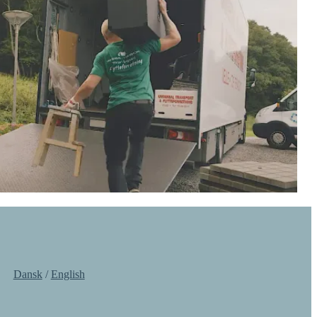
Dansk​​​​‌ ‍ ​‍​‍‌‍ ‌ ​‍‌‍‍‌‌‍‌ ‌‍‍‌‌‍ ‍​‍​‍​ ‍‍​‍​‍‌ ​ ‌‍​‌‌‍ ‍‌‍‍‌‌ ‌​‌ ‍‌​‍ ‍‌‍‍‌‌‍ ​‍​‍​‍ ​​‍​‍‌‍‍​‌ ​‍‌‍‌‌‌‍‌‍​‍​‍​ ‍‍​‍​‍‌‍‍​‌ ‌​‌ ‌​‌ ​​‌ ​ ​ ‍‍​‍ ​‍ ‌ ‌​‌ ‌‌​‍ ‍‌ ​ ‌‍​‌‌‍ ‍‌‍‍‌‌ ‌​‌ ‍‌​‍ ‍‌ ​ ‌ ‌​‌ ‌‌‌‍‌​‌‍‍‌‌‍ ​‍ ‌‍‍‌‌‍ ‍‌ ‌​‌‍‌‌‌‍ ‍‌ ‌​​‍ ‌‍‌‌‌‍‌​‌‍‍‌‌ ‌​​‍ ‌‍ ‌‌‍ ‌‍‌​‌‍‌‌​ ‌‌ ​​‌ ​‍‌‍‌‌‌ ​ ‌‍‌‌‌‍ ‍‌ ‌​‌‍​‌‌ ‌​‌‍‍‌‌‍ ‌‍ ‍​ ‍ ‌‍‍‌‌‍‌​​ ‌‌‍‌‍‌‍ ‌‍ ‌ ‌​‌‍‌‌‌ ​‍​‍ ‌‌‍‌​‌‍​‌​ ‍ ‌ ‌​‌ ‍‌‌ ​​‌‍‌‌​ ‌‌‍‌‍‌‍ ‌‍ ‌ ‌​‌‍‌‌‌ ​‍​ ‍ ‌ ​​‌‍​‌‌ ‌​‌‍‍​​ ‌‌‍​ ‌‍ ‌‍ ​‌ ‌‌‌‍ ‌‌‍ ‍‌ ​ ​‍‌‌​ ‌‌‌​​‍‌‌ ‌‍‍ ‌‍‌‌‌ ‍‌​‍‌‌​ ​ ‌​‌​​‍‌‌​ ​ ‌​‌​​‍‌‌​ ​‍​ ​‍‌‍​‌​ ‌‌​ ​‌​ ‌‍​ ‍‌​ ​ ​ ‍​​ ​‍​‍‌‌​ ​‍​ ​‍​‍‌‌​ ‌‌‌​‌​​‍ ‍‌‍​‍‌‍ ‌‍‌​‌ ‍‌​‍‌‌​ ‌‌‌​​‍‌‌ ‌‍‍ ‌‍‌‌‌ ‍‌​‍‌‌​ ​ ‌​‌​​‍‌‌​ ​ ‌​‌​​‍‌‌​ ​‍​ ​‍​ ​‍​ ‍​​ ​ ‌‍​ ​ ​‌​ ​‍​ ‌ ‌‍​ ​‍‌‌​ ​‍​ ​‍​‍‌‌​ ‌‌‌​‌​​‍ ‍‌‍​ ‌‍‍​‌‍‍‌‌‍ ​‌‍‌​‌ ​‍‌‍‌‌‌‍ ‍​‍‌‌​ ‌‌‌​​‍‌‌ ‌‍‍ ‌‍‌‌‌ ‍‌​‍‌‌​ ​ ‌​‌​​‍‌‌​ ​ ‌​‌​​‍‌‌​ ​‍​ ​‍‌‍‌‍‌‍‌​‌‍‌​​ ​​‌‍‌‍​ ‍‌​ ‌‌​ ‌​​‍‌‌​ ​‍​ ​‍​‍‌‌​ ‌‌‌​‌​​‍ ‍‌ ‌​‌‍‌‌‌ ‍​‌ ‌​​ ‌‍​‍‌‍​‌‌ ​ ‌‍‌‌‌‌‌‌‌ ​‍‌‍ ​​ ‌‌‍‍​‌ ‌​‌ ‌​‌ ​​‌ ​ ​‍‌‌​ ​ ‌​​‌​‍‌‌​ ​‍‌​‌‍​‍‌‌​ ​‍‌​‌‍‌ ‌​‌ ‌‌​‍ ‍‌ ​ ‌‍​‌‌‍ ‍‌‍‍‌‌ ‌​‌ ‍‌​‍ ‍‌ ​ ‌ ‌​‌ ‌‌‌‍‌​‌‍‍‌‌‍ ​‍‌‍‌‍‍‌‌‍‌​​ ‌‌‍‌‍‌‍ ‌‍ ‌ ‌​‌‍‌‌‌ ​‍​‍ ‌‌‍‌​‌‍​‌​‍‌‍‌ ‌​‌ ‍‌‌ ​​‌‍‌‌​ ‌‌‍‌‍‌‍ ‌‍ ‌ ‌​‌‍‌‌‌ ​‍​‍‌‍‌ ​​‌‍​‌‌ ‌​‌‍‍​​ ‌‌‍​ ‌‍ ‌‍ ​‌ ‌‌‌‍ ‌‌‍ ‍‌ ​ ​‍‌‌​ ‌‌‌​​‍‌‌ ‌‍‍ ‌‍‌‌‌ ‍‌​‍‌‌​ ​ ‌​‌​​‍‌‌​ ​ ‌​‌​​‍‌‌​ ​‍​ ​‍‌‍​‌​ ‌‌​ ​‌​ ‌‍​ ‍‌​ ​ ​ ‍​​ ​‍​‍‌‌​ ​‍​ ​‍​‍‌‌​ ‌‌‌​‌​​‍ ‍‌‍​‍‌‍ ‌‍‌​‌ ‍‌​‍‌‌​ ‌‌‌​​‍‌‌ ‌‍‍ ‌‍‌‌‌ ‍‌​‍‌‌​ ​ ‌​‌​​‍‌‌​ ​ ‌​‌​​‍‌‌​ ​‍​ ​‍​ ​‍​ ‍​​ ​ ‌‍​ ​ ​‌​ ​‍​ ‌ ‌‍​ ​‍‌‌​ ​‍​ ​‍​‍‌‌​ ‌‌‌​‌​​‍ ‍‌‍​ ‌‍‍​‌‍‍‌‌‍ ​‌‍‌​‌ ​‍‌‍‌‌‌‍ ‍​‍‌‌​ ‌‌‌​​‍‌‌ ‌‍‍ ‌‍‌‌‌ ‍‌​‍‌‌​ ​ ‌​‌​​‍‌‌​ ​ ‌​‌​​‍‌‌​ ​‍​ ​‍‌‍‌‍‌‍‌​‌‍‌​​ ​​‌‍‌‍​ ‍‌​ ‌‌​ ‌​​‍‌‌​ ​‍​ ​‍​‍‌‌​ ‌‌‌​‌​​‍ ‍‌ ‌​‌‍‌‌‌ ‍​‌ ‌​​‍‌‍‌ ​​‌‍‌‌‌ ​‍‌ ​ ‌ ​​‌‍‌‌‌‍​ ‌ ‌​‌‍‍‌‌ ‌‍‌‍‌‌​ ‌‌ ​​‌ ‌‌‌‍​‍‌‍ ​‌‍‍‌‌ ​ ‌‍‍​‌‍‌‌‌‍‌​​‍​‍‌ ‌
/ ​​​​‌ ‍ ​‍​‍‌‍ ‌ ​‍‌‍‍‌‌‍‌ ‌‍‍‌‌‍ ‍​‍​‍​ ‍‍​‍​‍‌ ​ ‌‍​‌‌‍ ‍‌‍‍‌‌ ‌​‌ ‍‌​‍ ‍‌‍‍‌‌‍ ​‍​‍​‍ ​​‍​‍‌‍‍​‌ ​‍‌‍‌‌‌‍‌‍​‍​‍​ ‍‍​‍​‍‌‍‍​‌ ‌​‌ ‌​‌ ​​‌ ​ ​ ‍‍​‍ ​‍ ‌ ‌​‌ ‌‌​‍ ‍‌ ​ ‌‍​‌‌‍ ‍‌‍‍‌‌ ‌​‌ ‍‌​‍ ‍‌ ​ ‌ ‌​‌ ‌‌‌‍‌​‌‍‍‌‌‍ ​‍ ‌‍‍‌‌‍ ‍‌ ‌​‌‍‌‌‌‍ ‍‌ ‌​​‍ ‌‍‌‌‌‍‌​‌‍‍‌‌ ‌​​‍ ‌‍ ‌‌‍ ‌‍‌​‌‍‌‌​ ‌‌ ​​‌ ​‍‌‍‌‌‌ ​ ‌‍‌‌‌‍ ‍‌ ‌​‌‍​‌‌ ‌​‌‍‍‌‌‍ ‌‍ ‍​ ‍ ‌‍‍‌‌‍‌​​ ‌‌‍‌‍‌‍ ‌‍ ‌ ‌​‌‍‌‌‌ ​‍​‍ ‌‌‍‌​‌‍​‌​ ‍ ‌ ‌​‌ ‍‌‌ ​​‌‍‌‌​ ‌‌‍‌‍‌‍ ‌‍ ‌ ‌​‌‍‌‌‌ ​‍​ ‍ ‌ ​​‌‍​‌‌ ‌​‌‍‍​​ ‌‌‍​ ‌‍ ‌‍ ​‌ ‌‌‌‍ ‌‌‍ ‍‌ ​ ​‍‌‌​ ‌‌‌​​‍‌‌ ‌‍‍ ‌‍‌‌‌ ‍‌​‍‌‌​ ​ ‌​‌​​‍‌‌​ ​ ‌​‌​​‍‌‌​ ​‍​ ​‍‌‍​‌​ ‌‌​ ​‌​ ‌‍​ ‍‌​ ​ ​ ‍​​ ​‍​‍‌‌​ ​‍​ ​‍​‍‌‌​ ‌‌‌​‌​​‍ ‍‌‍​‍‌‍ ‌‍‌​‌ ‍‌​‍‌‌​ ‌‌‌​​‍‌‌ ‌‍‍ ‌‍‌‌‌ ‍‌​‍‌‌​ ​ ‌​‌​​‍‌‌​ ​ ‌​‌​​‍‌‌​ ​‍​ ​‍​ ​‍​ ‍​​ ​ ‌‍​ ​ ​‌​ ​‍​ ‌ ‌‍​ ​‍‌‌​ ​‍​ ​‍​‍‌‌​ ‌‌‌​‌​​‍ ‍‌‍​ ‌‍‍​‌‍‍‌‌‍ ​‌‍‌​‌ ​‍‌‍‌‌‌‍ ‍​‍‌‌​ ‌‌‌​​‍‌‌ ‌‍‍ ‌‍‌‌‌ ‍‌​‍‌‌​ ​ ‌​‌​​‍‌‌​ ​ ‌​‌​​‍‌‌​ ​‍​ ​‍​ ‌‌​ ‌ ‌‍​ ​ ‍‌​ ​ ​ ‌ ‌‍​ ​ ‌‌​‍‌‌​ ​‍​ ​‍​‍‌‌​ ‌‌‌​‌​​‍ ‍‌ ‌​‌‍‌‌‌ ‍​‌ ‌​​ ‌‍​‍‌‍​‌‌ ​ ‌‍‌‌‌‌‌‌‌ ​‍‌‍ ​​ ‌‌‍‍​‌ ‌​‌ ‌​‌ ​​‌ ​ ​‍‌‌​ ​ ‌​​‌​‍‌‌​ ​‍‌​‌‍​‍‌‌​ ​‍‌​‌‍‌ ‌​‌ ‌‌​‍ ‍‌ ​ ‌‍​‌‌‍ ‍‌‍‍‌‌ ‌​‌ ‍‌​‍ ‍‌ ​ ‌ ‌​‌ ‌‌‌‍‌​‌‍‍‌‌‍ ​‍‌‍‌‍‍‌‌‍‌​​ ‌‌‍‌‍‌‍ ‌‍ ‌ ‌​‌‍‌‌‌ ​‍​‍ ‌‌‍‌​‌‍​‌​‍‌‍‌ ‌​‌ ‍‌‌ ​​‌‍‌‌​ ‌‌‍‌‍‌‍ ‌‍ ‌ ‌​‌‍‌‌‌ ​‍​‍‌‍‌ ​​‌‍​‌‌ ‌​‌‍‍​​ ‌‌‍​ ‌‍ ‌‍ ​‌ ‌‌‌‍ ‌‌‍ ‍‌ ​ ​‍‌‌​ ‌‌‌​​‍‌‌ ‌‍‍ ‌‍‌‌‌ ‍‌​‍‌‌​ ​ ‌​‌​​‍‌‌​ ​ ‌​‌​​‍‌‌​ ​‍​ ​‍‌‍​‌​ ‌‌​ ​‌​ ‌‍​ ‍‌​ ​ ​ ‍​​ ​‍​‍‌‌​ ​‍​ ​‍​‍‌‌​ ‌‌‌​‌​​‍ ‍‌‍​‍‌‍ ‌‍‌​‌ ‍‌​‍‌‌​ ‌‌‌​​‍‌‌ ‌‍‍ ‌‍‌‌‌ ‍‌​‍‌‌​ ​ ‌​‌​​‍‌‌​ ​ ‌​‌​​‍‌‌​ ​‍​ ​‍​ ​‍​ ‍​​ ​ ‌‍​ ​ ​‌​ ​‍​ ‌ ‌‍​ ​‍‌‌​ ​‍​ ​‍​‍‌‌​ ‌‌‌​‌​​‍ ‍‌‍​ ‌‍‍​‌‍‍‌‌‍ ​‌‍‌​‌ ​‍‌‍‌‌‌‍ ‍​‍‌‌​ ‌‌‌​​‍‌‌ ‌‍‍ ‌‍‌‌‌ ‍‌​‍‌‌​ ​ ‌​‌​​‍‌‌​ ​ ‌​‌​​‍‌‌​ ​‍​ ​‍​ ‌‌​ ‌ ‌‍​ ​ ‍‌​ ​ ​ ‌ ‌‍​ ​ ‌‌​‍‌‌​ ​‍​ ​‍​‍‌‌​ ‌‌‌​‌​​‍ ‍‌ ‌​‌‍‌‌‌ ‍​‌ ‌​​‍‌‍‌ ​​‌‍‌‌‌ ​‍‌ ​ ‌ ​​‌‍‌‌‌‍​ ‌ ‌​‌‍‍‌‌ ‌‍‌‍‌‌​ ‌‌ ​​‌ ‌‌‌‍​‍‌‍ ​‌‍‍‌‌ ​ ‌‍‍​‌‍‌‌‌‍‌​​‍​‍‌ ‌
English​​​​‌ ‍ ​‍​‍‌‍ ‌ ​‍‌‍‍‌‌‍‌ ‌‍‍‌‌‍ ‍​‍​‍​ ‍‍​‍​‍‌ ​ ‌‍​‌‌‍ ‍‌‍‍‌‌ ‌​‌ ‍‌​‍ ‍‌‍‍‌‌‍ ​‍​‍​‍ ​​‍​‍‌‍‍​‌ ​‍‌‍‌‌‌‍‌‍​‍​‍​ ‍‍​‍​‍‌‍‍​‌ ‌​‌ ‌​‌ ​​‌ ​ ​ ‍‍​‍ ​‍ ‌ ‌​‌ ‌‌​‍ ‍‌ ​ ‌‍​‌‌‍ ‍‌‍‍‌‌ ‌​‌ ‍‌​‍ ‍‌ ​ ‌ ‌​‌ ‌‌‌‍‌​‌‍‍‌‌‍ ​‍ ‌‍‍‌‌‍ ‍‌ ‌​‌‍‌‌‌‍ ‍‌ ‌​​‍ ‌‍‌‌‌‍‌​‌‍‍‌‌ ‌​​‍ ‌‍ ‌‌‍ ‌‍‌​‌‍‌‌​ ‌‌ ​​‌ ​‍‌‍‌‌‌ ​ ‌‍‌‌‌‍ ‍‌ ‌​‌‍​‌‌ ‌​‌‍‍‌‌‍ ‌‍ ‍​ ‍ ‌‍‍‌‌‍‌​​ ‌‌‍‌‍‌‍ ‌‍ ‌ ‌​‌‍‌‌‌ ​‍​‍ ‌‌‍‌​‌‍​‌​ ‍ ‌ ‌​‌ ‍‌‌ ​​‌‍‌‌​ ‌‌‍‌‍‌‍ ‌‍ ‌ ‌​‌‍‌‌‌ ​‍​ ‍ ‌ ​​‌‍​‌‌ ‌​‌‍‍​​ ‌‌‍​ ‌‍ ‌‍ ​‌ ‌‌‌‍ ‌‌‍ ‍‌ ​ ​‍‌‌​ ‌‌‌​​‍‌‌ ‌‍‍ ‌‍‌‌‌ ‍‌​‍‌‌​ ​ ‌​‌​​‍‌‌​ ​ ‌​‌​​‍‌‌​ ​‍​ ​‍‌‍​‌​ ‌‌​ ​‌​ ‌‍​ ‍‌​ ​ ​ ‍​​ ​‍​‍‌‌​ ​‍​ ​‍​‍‌‌​ ‌‌‌​‌​​‍ ‍‌‍​‍‌‍ ‌‍‌​‌ ‍‌​‍‌‌​ ‌‌‌​​‍‌‌ ‌‍‍ ‌‍‌‌‌ ‍‌​‍‌‌​ ​ ‌​‌​​‍‌‌​ ​ ‌​‌​​‍‌‌​ ​‍​ ​‍​ ​‍​ ‍​​ ​ ‌‍​ ​ ​‌​ ​‍​ ‌ ‌‍​ ​‍‌‌​ ​‍​ ​‍​‍‌‌​ ‌‌‌​‌​​‍ ‍‌‍​ ‌‍‍​‌‍‍‌‌‍ ​‌‍‌​‌ ​‍‌‍‌‌‌‍ ‍​‍‌‌​ ‌‌‌​​‍‌‌ ‌‍‍ ‌‍‌‌‌ ‍‌​‍‌‌​ ​ ‌​‌​​‍‌‌​ ​ ‌​‌​​‍‌‌​ ​‍​ ​‍‌‍​ ​ ‍‌​ ​‍​ ‌‍​ ​ ​ ‌‌‌‍‌‌​ ​​​‍‌‌​ ​‍​ ​‍​‍‌‌​ ‌‌‌​‌​​‍ ‍‌ ‌​‌‍‌‌‌ ‍​‌ ‌​​ ‌‍​‍‌‍​‌‌ ​ ‌‍‌‌‌‌‌‌‌ ​‍‌‍ ​​ ‌‌‍‍​‌ ‌​‌ ‌​‌ ​​‌ ​ ​‍‌‌​ ​ ‌​​‌​‍‌‌​ ​‍‌​‌‍​‍‌‌​ ​‍‌​‌‍‌ ‌​‌ ‌‌​‍ ‍‌ ​ ‌‍​‌‌‍ ‍‌‍‍‌‌ ‌​‌ ‍‌​‍ ‍‌ ​ ‌ ‌​‌ ‌‌‌‍‌​‌‍‍‌‌‍ ​‍‌‍‌‍‍‌‌‍‌​​ ‌‌‍‌‍‌‍ ‌‍ ‌ ‌​‌‍‌‌‌ ​‍​‍ ‌‌‍‌​‌‍​‌​‍‌‍‌ ‌​‌ ‍‌‌ ​​‌‍‌‌​ ‌‌‍‌‍‌‍ ‌‍ ‌ ‌​‌‍‌‌‌ ​‍​‍‌‍‌ ​​‌‍​‌‌ ‌​‌‍‍​​ ‌‌‍​ ‌‍ ‌‍ ​‌ ‌‌‌‍ ‌‌‍ ‍‌ ​ ​‍‌‌​ ‌‌‌​​‍‌‌ ‌‍‍ ‌‍‌‌‌ ‍‌​‍‌‌​ ​ ‌​‌​​‍‌‌​ ​ ‌​‌​​‍‌‌​ ​‍​ ​‍‌‍​‌​ ‌‌​ ​‌​ ‌‍​ ‍‌​ ​ ​ ‍​​ ​‍​‍‌‌​ ​‍​ ​‍​‍‌‌​ ‌‌‌​‌​​‍ ‍‌‍​‍‌‍ ‌‍‌​‌ ‍‌​‍‌‌​ ‌‌‌​​‍‌‌ ‌‍‍ ‌‍‌‌‌ ‍‌​‍‌‌​ ​ ‌​‌​​‍‌‌​ ​ ‌​‌​​‍‌‌​ ​‍​ ​‍​ ​‍​ ‍​​ ​ ‌‍​ ​ ​‌​ ​‍​ ‌ ‌‍​ ​‍‌‌​ ​‍​ ​‍​‍‌‌​ ‌‌‌​‌​​‍ ‍‌‍​ ‌‍‍​‌‍‍‌‌‍ ​‌‍‌​‌ ​‍‌‍‌‌‌‍ ‍​‍‌‌​ ‌‌‌​​‍‌‌ ‌‍‍ ‌‍‌‌‌ ‍‌​‍‌‌​ ​ ‌​‌​​‍‌‌​ ​ ‌​‌​​‍‌‌​ ​‍​ ​‍‌‍​ ​ ‍‌​ ​‍​ ‌‍​ ​ ​ ‌‌‌‍‌‌​ ​​​‍‌‌​ ​‍​ ​‍​‍‌‌​ ‌‌‌​‌​​‍ ‍‌ ‌​‌‍‌‌‌ ‍​‌ ‌​​‍‌‍‌ ​​‌‍‌‌‌ ​‍‌ ​ ‌ ​​‌‍‌‌‌‍​ ‌ ‌​‌‍‍‌‌ ‌‍‌‍‌‌​ ‌‌ ​​‌ ‌‌‌‍​‍‌‍ ​‌‍‍‌‌ ​ ‌‍‍​‌‍‌‌‌‍‌​​‍​‍‌ ‌