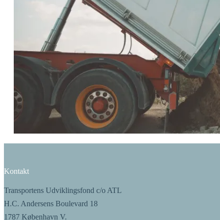
Kontakt​​​​‌ ‍ ​‍​‍‌‍ ‌ ​‍‌‍‍‌‌‍‌ ‌‍‍‌‌‍ ‍​‍​‍​ ‍‍​‍​‍‌ ​ ‌‍​‌‌‍ ‍‌‍‍‌‌ ‌​‌ ‍‌​‍ ‍‌‍‍‌‌‍ ​‍​‍​‍ ​​‍​‍‌‍‍​‌ ​‍‌‍‌‌‌‍‌‍​‍​‍​ ‍‍​‍​‍‌‍‍​‌ ‌​‌ ‌​‌ ​​‌ ​ ​ ‍‍​‍ ​‍ ‌ ‌​‌ ‌‌​‍ ‍‌ ​ ‌‍​‌‌‍ ‍‌‍‍‌‌ ‌​‌ ‍‌​‍ ‍‌ ​ ‌ ‌​‌ ‌‌‌‍‌​‌‍‍‌‌‍ ​‍ ‌‍‍‌‌‍ ‍‌ ‌​‌‍‌‌‌‍ ‍‌ ‌​​‍ ‌‍‌‌‌‍‌​‌‍‍‌‌ ‌​​‍ ‌‍ ‌‌‍ ‌‍‌​‌‍‌‌​ ‌‌ ​​‌ ​‍‌‍‌‌‌ ​ ‌‍‌‌‌‍ ‍‌ ‌​‌‍​‌‌ ‌​‌‍‍‌‌‍ ‌‍ ‍​ ‍ ‌‍‍‌‌‍‌​​ ‌‌‍‌‍‌‍ ‌‍ ‌ ‌​‌‍‌‌‌ ​‍​‍ ‌‌‍‌​‌‍​‌​ ‍ ‌ ‌​‌ ‍‌‌ ​​‌‍‌‌​ ‌‌‍‌‍‌‍ ‌‍ ‌ ‌​‌‍‌‌‌ ​‍​ ‍ ‌ ​​‌‍​‌‌ ‌​‌‍‍​​ ‌‌‍​ ‌‍ ‌‍ ​‌ ‌‌‌‍ ‌‌‍ ‍‌ ​ ​‍‌‌​ ‌‌‌​​‍‌‌ ‌‍‍ ‌‍‌‌‌ ‍‌​‍‌‌​ ​ ‌​‌​​‍‌‌​ ​ ‌​‌​​‍‌‌​ ​‍​ ​‍‌‍‌‌​ ‍‌​ ‌ ​ ​‍​ ​​​ ​​‌‍​‌​ ​‌​‍‌‌​ ​‍​ ​‍​‍‌‌​ ‌‌‌​‌​​‍ ‍‌ ‌​‌‍‍‌‌ ‌​‌‍ ​‌‍‌‌​ ‌‍​‍‌‍​‌‌ ​ ‌‍‌‌‌‌‌‌‌ ​‍‌‍ ​​ ‌‌‍‍​‌ ‌​‌ ‌​‌ ​​‌ ​ ​‍‌‌​ ​ ‌​​‌​‍‌‌​ ​‍‌​‌‍​‍‌‌​ ​‍‌​‌‍‌ ‌​‌ ‌‌​‍ ‍‌ ​ ‌‍​‌‌‍ ‍‌‍‍‌‌ ‌​‌ ‍‌​‍ ‍‌ ​ ‌ ‌​‌ ‌‌‌‍‌​‌‍‍‌‌‍ ​‍‌‍‌‍‍‌‌‍‌​​ ‌‌‍‌‍‌‍ ‌‍ ‌ ‌​‌‍‌‌‌ ​‍​‍ ‌‌‍‌​‌‍​‌​‍‌‍‌ ‌​‌ ‍‌‌ ​​‌‍‌‌​ ‌‌‍‌‍‌‍ ‌‍ ‌ ‌​‌‍‌‌‌ ​‍​‍‌‍‌ ​​‌‍​‌‌ ‌​‌‍‍​​ ‌‌‍​ ‌‍ ‌‍ ​‌ ‌‌‌‍ ‌‌‍ ‍‌ ​ ​‍‌‌​ ‌‌‌​​‍‌‌ ‌‍‍ ‌‍‌‌‌ ‍‌​‍‌‌​ ​ ‌​‌​​‍‌‌​ ​ ‌​‌​​‍‌‌​ ​‍​ ​‍‌‍‌‌​ ‍‌​ ‌ ​ ​‍​ ​​​ ​​‌‍​‌​ ​‌​‍‌‌​ ​‍​ ​‍​‍‌‌​ ‌‌‌​‌​​‍ ‍‌ ‌​‌‍‍‌‌ ‌​‌‍ ​‌‍‌‌​‍‌‍‌ ​​‌‍‌‌‌ ​‍‌ ​ ‌ ​​‌‍‌‌‌‍​ ‌ ‌​‌‍‍‌‌ ‌‍‌‍‌‌​ ‌‌ ​​‌ ‌‌‌‍​‍‌‍ ​‌‍‍‌‌ ​ ‌‍‍​‌‍‌‌‌‍‌​​‍​‍‌ ‌
Transportens Udviklingsfond c/o ATL
H.C. Andersens Boulevard 18
1787 København V.​​​​‌ ‍ ​‍​‍‌‍ ‌ ​‍‌‍‍‌‌‍‌ ‌‍‍‌‌‍ ‍​‍​‍​ ‍‍​‍​‍‌ ​ ‌‍​‌‌‍ ‍‌‍‍‌‌ ‌​‌ ‍‌​‍ ‍‌‍‍‌‌‍ ​‍​‍​‍ ​​‍​‍‌‍‍​‌ ​‍‌‍‌‌‌‍‌‍​‍​‍​ ‍‍​‍​‍‌‍‍​‌ ‌​‌ ‌​‌ ​​‌ ​ ​ ‍‍​‍ ​‍ ‌ ‌​‌ ‌‌​‍ ‍‌ ​ ‌‍​‌‌‍ ‍‌‍‍‌‌ ‌​‌ ‍‌​‍ ‍‌ ​ ‌ ‌​‌ ‌‌‌‍‌​‌‍‍‌‌‍ ​‍ ‌‍‍‌‌‍ ‍‌ ‌​‌‍‌‌‌‍ ‍‌ ‌​​‍ ‌‍‌‌‌‍‌​‌‍‍‌‌ ‌​​‍ ‌‍ ‌‌‍ ‌‍‌​‌‍‌‌​ ‌‌ ​​‌ ​‍‌‍‌‌‌ ​ ‌‍‌‌‌‍ ‍‌ ‌​‌‍​‌‌ ‌​‌‍‍‌‌‍ ‌‍ ‍​ ‍ ‌‍‍‌‌‍‌​​ ‌‌‍‌‍‌‍ ‌‍ ‌ ‌​‌‍‌‌‌ ​‍​‍ ‌‌‍‌​‌‍​‌​ ‍ ‌ ‌​‌ ‍‌‌ ​​‌‍‌‌​ ‌‌‍‌‍‌‍ ‌‍ ‌ ‌​‌‍‌‌‌ ​‍​ ‍ ‌ ​​‌‍​‌‌ ‌​‌‍‍​​ ‌‌‍​ ‌‍ ‌‍ ​‌ ‌‌‌‍ ‌‌‍ ‍‌ ​ ​‍‌‌​ ‌‌‌​​‍‌‌ ‌‍‍ ‌‍‌‌‌ ‍‌​‍‌‌​ ​ ‌​‌​​‍‌‌​ ​ ‌​‌​​‍‌‌​ ​‍​ ​‍‌‍‌‌​ ‍‌​ ‌ ​ ​‍​ ​​​ ​​‌‍​‌​ ​‌​‍‌‌​ ​‍​ ​‍​‍‌‌​ ‌‌‌​‌​​‍ ‍‌‍​‍‌‍ ‌‍‌​‌ ‍‌​‍‌‌​ ‌‌‌​​‍‌‌ ‌‍‍ ‌‍‌‌‌ ‍‌​‍‌‌​ ​ ‌​‌​​‍‌‌​ ​ ‌​‌​​‍‌‌​ ​‍​ ​‍​ ​ ​ ‌‍​ ‍‌‌‍‌‍‌‍‌​​ ​‌​ ​ ​ ‍‌​‍‌‌​ ​‍​ ​‍​‍‌‌​ ‌‌‌​‌​​‍ ‍‌‍​ ‌‍‍​‌‍‍‌‌‍ ​‌‍‌​‌ ​‍‌‍‌‌‌‍ ‍​‍‌‌​ ‌‌‌​​‍‌‌ ‌‍‍ ‌‍‌‌‌ ‍‌​‍‌‌​ ​ ‌​‌​​‍‌‌​ ​ ‌​‌​​‍‌‌​ ​‍​ ​‍​ ‌ ​ ‌‌​ ​‍‌‍​ ‌‍‌​​ ‌‍​ ‌‍​ ​‍​‍‌‌​ ​‍​ ​‍​‍‌‌​ ‌‌‌​‌​​‍ ‍‌ ‌​‌‍‌‌‌ ‍​‌ ‌​​ ‌‍​‍‌‍​‌‌ ​ ‌‍‌‌‌‌‌‌‌ ​‍‌‍ ​​ ‌‌‍‍​‌ ‌​‌ ‌​‌ ​​‌ ​ ​‍‌‌​ ​ ‌​​‌​‍‌‌​ ​‍‌​‌‍​‍‌‌​ ​‍‌​‌‍‌ ‌​‌ ‌‌​‍ ‍‌ ​ ‌‍​‌‌‍ ‍‌‍‍‌‌ ‌​‌ ‍‌​‍ ‍‌ ​ ‌ ‌​‌ ‌‌‌‍‌​‌‍‍‌‌‍ ​‍‌‍‌‍‍‌‌‍‌​​ ‌‌‍‌‍‌‍ ‌‍ ‌ ‌​‌‍‌‌‌ ​‍​‍ ‌‌‍‌​‌‍​‌​‍‌‍‌ ‌​‌ ‍‌‌ ​​‌‍‌‌​ ‌‌‍‌‍‌‍ ‌‍ ‌ ‌​‌‍‌‌‌ ​‍​‍‌‍‌ ​​‌‍​‌‌ ‌​‌‍‍​​ ‌‌‍​ ‌‍ ‌‍ ​‌ ‌‌‌‍ ‌‌‍ ‍‌ ​ ​‍‌‌​ ‌‌‌​​‍‌‌ ‌‍‍ ‌‍‌‌‌ ‍‌​‍‌‌​ ​ ‌​‌​​‍‌‌​ ​ ‌​‌​​‍‌‌​ ​‍​ ​‍‌‍‌‌​ ‍‌​ ‌ ​ ​‍​ ​​​ ​​‌‍​‌​ ​‌​‍‌‌​ ​‍​ ​‍​‍‌‌​ ‌‌‌​‌​​‍ ‍‌‍​‍‌‍ ‌‍‌​‌ ‍‌​‍‌‌​ ‌‌‌​​‍‌‌ ‌‍‍ ‌‍‌‌‌ ‍‌​‍‌‌​ ​ ‌​‌​​‍‌‌​ ​ ‌​‌​​‍‌‌​ ​‍​ ​‍​ ​ ​ ‌‍​ ‍‌‌‍‌‍‌‍‌​​ ​‌​ ​ ​ ‍‌​‍‌‌​ ​‍​ ​‍​‍‌‌​ ‌‌‌​‌​​‍ ‍‌‍​ ‌‍‍​‌‍‍‌‌‍ ​‌‍‌​‌ ​‍‌‍‌‌‌‍ ‍​‍‌‌​ ‌‌‌​​‍‌‌ ‌‍‍ ‌‍‌‌‌ ‍‌​‍‌‌​ ​ ‌​‌​​‍‌‌​ ​ ‌​‌​​‍‌‌​ ​‍​ ​‍​ ‌ ​ ‌‌​ ​‍‌‍​ ‌‍‌​​ ‌‍​ ‌‍​ ​‍​‍‌‌​ ​‍​ ​‍​‍‌‌​ ‌‌‌​‌​​‍ ‍‌ ‌​‌‍‌‌‌ ‍​‌ ‌​​‍‌‍‌ ​​‌‍‌‌‌ ​‍‌ ​ ‌ ​​‌‍‌‌‌‍​ ‌ ‌​‌‍‍‌‌ ‌‍‌‍‌‌​ ‌‌ ​​‌ ‌‌‌‍​‍‌‍ ​‌‍‍‌‌ ​ ‌‍‍​‌‍‌‌‌‍‌​​‍​‍‌ ‌