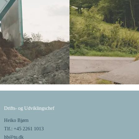
Drifts- og Udviklingschef​​​​‌ ‍ ​‍​‍‌‍ ‌ ​‍‌‍‍‌‌‍‌ ‌‍‍‌‌‍ ‍​‍​‍​ ‍‍​‍​‍‌ ​ ‌‍​‌‌‍ ‍‌‍‍‌‌ ‌​‌ ‍‌​‍ ‍‌‍‍‌‌‍ ​‍​‍​‍ ​​‍​‍‌‍‍​‌ ​‍‌‍‌‌‌‍‌‍​‍​‍​ ‍‍​‍​‍‌‍‍​‌ ‌​‌ ‌​‌ ​​‌ ​ ​ ‍‍​‍ ​‍ ‌ ‌​‌ ‌‌​‍ ‍‌ ​ ‌‍​‌‌‍ ‍‌‍‍‌‌ ‌​‌ ‍‌​‍ ‍‌ ​ ‌ ‌​‌ ‌‌‌‍‌​‌‍‍‌‌‍ ​‍ ‌‍‍‌‌‍ ‍‌ ‌​‌‍‌‌‌‍ ‍‌ ‌​​‍ ‌‍‌‌‌‍‌​‌‍‍‌‌ ‌​​‍ ‌‍ ‌‌‍ ‌‍‌​‌‍‌‌​ ‌‌ ​​‌ ​‍‌‍‌‌‌ ​ ‌‍‌‌‌‍ ‍‌ ‌​‌‍​‌‌ ‌​‌‍‍‌‌‍ ‌‍ ‍​ ‍ ‌‍‍‌‌‍‌​​ ‌‌‍‌‍‌‍ ‌‍ ‌ ‌​‌‍‌‌‌ ​‍​‍ ‌‌‍‌​‌‍​‌​ ‍ ‌ ‌​‌ ‍‌‌ ​​‌‍‌‌​ ‌‌‍‌‍‌‍ ‌‍ ‌ ‌​‌‍‌‌‌ ​‍​ ‍ ‌ ​​‌‍​‌‌ ‌​‌‍‍​​ ‌‌‍​ ‌‍ ‌‍ ​‌ ‌‌‌‍ ‌‌‍ ‍‌ ​ ​‍‌‌​ ‌‌‌​​‍‌‌ ‌‍‍ ‌‍‌‌‌ ‍‌​‍‌‌​ ​ ‌​‌​​‍‌‌​ ​ ‌​‌​​‍‌‌​ ​‍​ ​‍‌‍​‍‌‍‌‍​ ‌‍‌‍‌‌‌‍‌​‌‍‌​‌‍​ ‌‍‌‌​‍‌‌​ ​‍​ ​‍​‍‌‌​ ‌‌‌​‌​​‍ ‍‌ ‌​‌‍‍‌‌ ‌​‌‍ ​‌‍‌‌​ ‌‍​‍‌‍​‌‌ ​ ‌‍‌‌‌‌‌‌‌ ​‍‌‍ ​​ ‌‌‍‍​‌ ‌​‌ ‌​‌ ​​‌ ​ ​‍‌‌​ ​ ‌​​‌​‍‌‌​ ​‍‌​‌‍​‍‌‌​ ​‍‌​‌‍‌ ‌​‌ ‌‌​‍ ‍‌ ​ ‌‍​‌‌‍ ‍‌‍‍‌‌ ‌​‌ ‍‌​‍ ‍‌ ​ ‌ ‌​‌ ‌‌‌‍‌​‌‍‍‌‌‍ ​‍‌‍‌‍‍‌‌‍‌​​ ‌‌‍‌‍‌‍ ‌‍ ‌ ‌​‌‍‌‌‌ ​‍​‍ ‌‌‍‌​‌‍​‌​‍‌‍‌ ‌​‌ ‍‌‌ ​​‌‍‌‌​ ‌‌‍‌‍‌‍ ‌‍ ‌ ‌​‌‍‌‌‌ ​‍​‍‌‍‌ ​​‌‍​‌‌ ‌​‌‍‍​​ ‌‌‍​ ‌‍ ‌‍ ​‌ ‌‌‌‍ ‌‌‍ ‍‌ ​ ​‍‌‌​ ‌‌‌​​‍‌‌ ‌‍‍ ‌‍‌‌‌ ‍‌​‍‌‌​ ​ ‌​‌​​‍‌‌​ ​ ‌​‌​​‍‌‌​ ​‍​ ​‍‌‍​‍‌‍‌‍​ ‌‍‌‍‌‌‌‍‌​‌‍‌​‌‍​ ‌‍‌‌​‍‌‌​ ​‍​ ​‍​‍‌‌​ ‌‌‌​‌​​‍ ‍‌ ‌​‌‍‍‌‌ ‌​‌‍ ​‌‍‌‌​‍‌‍‌ ​​‌‍‌‌‌ ​‍‌ ​ ‌ ​​‌‍‌‌‌‍​ ‌ ‌​‌‍‍‌‌ ‌‍‌‍‌‌​ ‌‌ ​​‌ ‌‌‌‍​‍‌‍ ​‌‍‍‌‌ ​ ‌‍‍​‌‍‌‌‌‍‌​​‍​‍‌ ‌
Heiko Bjørn
Tlf.: +45 2261 1013
hb@tu.dk​​​​‌ ‍ ​‍​‍‌‍ ‌ ​‍‌‍‍‌‌‍‌ ‌‍‍‌‌‍ ‍​‍​‍​ ‍‍​‍​‍‌ ​ ‌‍​‌‌‍ ‍‌‍‍‌‌ ‌​‌ ‍‌​‍ ‍‌‍‍‌‌‍ ​‍​‍​‍ ​​‍​‍‌‍‍​‌ ​‍‌‍‌‌‌‍‌‍​‍​‍​ ‍‍​‍​‍‌‍‍​‌ ‌​‌ ‌​‌ ​​‌ ​ ​ ‍‍​‍ ​‍ ‌ ‌​‌ ‌‌​‍ ‍‌ ​ ‌‍​‌‌‍ ‍‌‍‍‌‌ ‌​‌ ‍‌​‍ ‍‌ ​ ‌ ‌​‌ ‌‌‌‍‌​‌‍‍‌‌‍ ​‍ ‌‍‍‌‌‍ ‍‌ ‌​‌‍‌‌‌‍ ‍‌ ‌​​‍ ‌‍‌‌‌‍‌​‌‍‍‌‌ ‌​​‍ ‌‍ ‌‌‍ ‌‍‌​‌‍‌‌​ ‌‌ ​​‌ ​‍‌‍‌‌‌ ​ ‌‍‌‌‌‍ ‍‌ ‌​‌‍​‌‌ ‌​‌‍‍‌‌‍ ‌‍ ‍​ ‍ ‌‍‍‌‌‍‌​​ ‌‌‍‌‍‌‍ ‌‍ ‌ ‌​‌‍‌‌‌ ​‍​‍ ‌‌‍‌​‌‍​‌​ ‍ ‌ ‌​‌ ‍‌‌ ​​‌‍‌‌​ ‌‌‍‌‍‌‍ ‌‍ ‌ ‌​‌‍‌‌‌ ​‍​ ‍ ‌ ​​‌‍​‌‌ ‌​‌‍‍​​ ‌‌‍​ ‌‍ ‌‍ ​‌ ‌‌‌‍ ‌‌‍ ‍‌ ​ ​‍‌‌​ ‌‌‌​​‍‌‌ ‌‍‍ ‌‍‌‌‌ ‍‌​‍‌‌​ ​ ‌​‌​​‍‌‌​ ​ ‌​‌​​‍‌‌​ ​‍​ ​‍‌‍​‍‌‍‌‍​ ‌‍‌‍‌‌‌‍‌​‌‍‌​‌‍​ ‌‍‌‌​‍‌‌​ ​‍​ ​‍​‍‌‌​ ‌‌‌​‌​​‍ ‍‌‍​‍‌‍ ‌‍‌​‌ ‍‌​‍‌‌​ ‌‌‌​​‍‌‌ ‌‍‍ ‌‍‌‌‌ ‍‌​‍‌‌​ ​ ‌​‌​​‍‌‌​ ​ ‌​‌​​‍‌‌​ ​‍​ ​‍‌‍​ ‌‍​ ‌‍​‌‌‍​‌​ ‌‍​ ​​‌‍‌‍​ ​‌​‍‌‌​ ​‍​ ​‍​‍‌‌​ ‌‌‌​‌​​‍ ‍‌‍​ ‌‍‍​‌‍‍‌‌‍ ​‌‍‌​‌ ​‍‌‍‌‌‌‍ ‍​‍‌‌​ ‌‌‌​​‍‌‌ ‌‍‍ ‌‍‌‌‌ ‍‌​‍‌‌​ ​ ‌​‌​​‍‌‌​ ​ ‌​‌​​‍‌‌​ ​‍​ ​‍‌‍‌‌‌‍‌‌‌‍‌​‌‍‌​​ ​‌‌‍​ ​ ‌‌​ ​‌​‍‌‌​ ​‍​ ​‍​‍‌‌​ ‌‌‌​‌​​‍ ‍‌ ‌​‌‍‌‌‌ ‍​‌ ‌​​ ‌‍​‍‌‍​‌‌ ​ ‌‍‌‌‌‌‌‌‌ ​‍‌‍ ​​ ‌‌‍‍​‌ ‌​‌ ‌​‌ ​​‌ ​ ​‍‌‌​ ​ ‌​​‌​‍‌‌​ ​‍‌​‌‍​‍‌‌​ ​‍‌​‌‍‌ ‌​‌ ‌‌​‍ ‍‌ ​ ‌‍​‌‌‍ ‍‌‍‍‌‌ ‌​‌ ‍‌​‍ ‍‌ ​ ‌ ‌​‌ ‌‌‌‍‌​‌‍‍‌‌‍ ​‍‌‍‌‍‍‌‌‍‌​​ ‌‌‍‌‍‌‍ ‌‍ ‌ ‌​‌‍‌‌‌ ​‍​‍ ‌‌‍‌​‌‍​‌​‍‌‍‌ ‌​‌ ‍‌‌ ​​‌‍‌‌​ ‌‌‍‌‍‌‍ ‌‍ ‌ ‌​‌‍‌‌‌ ​‍​‍‌‍‌ ​​‌‍​‌‌ ‌​‌‍‍​​ ‌‌‍​ ‌‍ ‌‍ ​‌ ‌‌‌‍ ‌‌‍ ‍‌ ​ ​‍‌‌​ ‌‌‌​​‍‌‌ ‌‍‍ ‌‍‌‌‌ ‍‌​‍‌‌​ ​ ‌​‌​​‍‌‌​ ​ ‌​‌​​‍‌‌​ ​‍​ ​‍‌‍​‍‌‍‌‍​ ‌‍‌‍‌‌‌‍‌​‌‍‌​‌‍​ ‌‍‌‌​‍‌‌​ ​‍​ ​‍​‍‌‌​ ‌‌‌​‌​​‍ ‍‌‍​‍‌‍ ‌‍‌​‌ ‍‌​‍‌‌​ ‌‌‌​​‍‌‌ ‌‍‍ ‌‍‌‌‌ ‍‌​‍‌‌​ ​ ‌​‌​​‍‌‌​ ​ ‌​‌​​‍‌‌​ ​‍​ ​‍‌‍​ ‌‍​ ‌‍​‌‌‍​‌​ ‌‍​ ​​‌‍‌‍​ ​‌​‍‌‌​ ​‍​ ​‍​‍‌‌​ ‌‌‌​‌​​‍ ‍‌‍​ ‌‍‍​‌‍‍‌‌‍ ​‌‍‌​‌ ​‍‌‍‌‌‌‍ ‍​‍‌‌​ ‌‌‌​​‍‌‌ ‌‍‍ ‌‍‌‌‌ ‍‌​‍‌‌​ ​ ‌​‌​​‍‌‌​ ​ ‌​‌​​‍‌‌​ ​‍​ ​‍‌‍‌‌‌‍‌‌‌‍‌​‌‍‌​​ ​‌‌‍​ ​ ‌‌​ ​‌​‍‌‌​ ​‍​ ​‍​‍‌‌​ ‌‌‌​‌​​‍ ‍‌ ‌​‌‍‌‌‌ ‍​‌ ‌​​‍‌‍‌ ​​‌‍‌‌‌ ​‍‌ ​ ‌ ​​‌‍‌‌‌‍​ ‌ ‌​‌‍‍‌‌ ‌‍‌‍‌‌​ ‌‌ ​​‌ ‌‌‌‍​‍‌‍ ​‌‍‍‌‌ ​ ‌‍‍​‌‍‌‌‌‍‌​​‍​‍‌ ‌