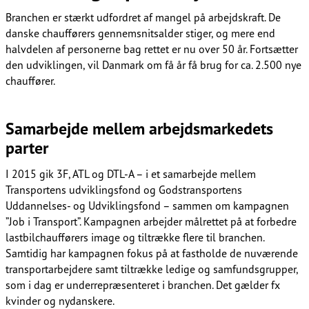
Branchen er stærkt udfordret af mangel på arbejdskraft. De
danske chaufførers gennemsnitsalder stiger, og mere end
halvdelen af personerne bag rettet er nu over 50 år. Fortsætter
den udviklingen, vil Danmark om få år få brug for ca. 2.500 nye
chauffører.​​​​‌ ‍ ​‍​‍‌‍ ‌ ​‍‌‍‍‌‌‍‌ ‌‍‍‌‌‍ ‍​‍​‍​ ‍‍​‍​‍‌ ​ ‌‍​‌‌‍ ‍‌‍‍‌‌ ‌​‌ ‍‌​‍ ‍‌‍‍‌‌‍ ​‍​‍​‍ ​​‍​‍‌‍‍​‌ ​‍‌‍‌‌‌‍‌‍​‍​‍​ ‍‍​‍​‍‌‍‍​‌ ‌​‌ ‌​‌ ​​‌ ​ ​ ‍‍​‍ ​‍ ‌ ‌​‌ ‌‌​‍ ‍‌ ​ ‌‍​‌‌‍ ‍‌‍‍‌‌ ‌​‌ ‍‌​‍ ‍‌ ​ ‌ ‌​‌ ‌‌‌‍‌​‌‍‍‌‌‍ ​‍ ‌‍‍‌‌‍ ‍‌ ‌​‌‍‌‌‌‍ ‍‌ ‌​​‍ ‌‍‌‌‌‍‌​‌‍‍‌‌ ‌​​‍ ‌‍ ‌‌‍ ‌‍‌​‌‍‌‌​ ‌‌ ​​‌ ​‍‌‍‌‌‌ ​ ‌‍‌‌‌‍ ‍‌ ‌​‌‍​‌‌ ‌​‌‍‍‌‌‍ ‌‍ ‍​ ‍ ‌‍‍‌‌‍‌​​ ‌‌ ​​‌‍​‌‌‍‌ ‌‍‌‌​‍ ‌‌‍‍‍‌‍ ‌‍​‍​‍ ‌‌‍‍‌​‍ ‌‌ ‌​‌ ​‍‌‍​‌‌‍ ‍‌ ​ ‌ ​​‌‍ ‌ ​‍‌ ‌​​ ‍ ‌ ‌​‌ ‍‌‌ ​​‌‍‌‌​ ‌‌ ​​‌‍​‌‌‍‌ ‌‍‌‌​ ‍ ‌ ​​‌‍​‌‌ ‌​‌‍‍​​ ‌‌ ​ ‌‍‌‌‌‍​ ‌ ‌​‌‍‍‌‌‍ ‌‍ ‍‌ ​ ​‍‌‌​ ‌‌‌​​‍‌‌ ‌‍‍ ‌‍‌‌‌ ‍‌​‍‌‌​ ​ ‌​‌​​‍‌‌​ ​ ‌​‌​​‍‌‌​ ​‍​ ​‍​ ‌​​ ​​‌‍​‍‌‍‌‌​ ‌‍​ ​ ​ ​​​ ‌​​‍‌‌​ ​‍​ ​‍​‍‌‌​ ‌‌‌​‌​​‍ ‍‌‍​ ‌‍ ‌‍ ‍‌ ‌​‌‍‌‌‌‍ ‍‌ ‌​​‍‌‌​ ‌‌‌​​‍‌‌ ‌‍‍ ‌‍‌‌‌ ‍‌​‍‌‌​ ​ ‌​‌​​‍‌‌​ ​ ‌​‌​​‍‌‌​ ​‍​ ​‍​ ​‍​ ‌​‌‍​ ‌‍​ ​ ​‍​ ​ ​ ‌‌​ ‍​​‍‌‌​ ​‍​ ​‍​‍‌‌​ ‌‌‌​‌​​‍ ‍‌‍​‍‌‍ ​‌‍ ‌‍​ ‌‍‍ ‌ ​ ​‍‌‌​ ‌‌‌​​‍‌‌ ‌‍‍ ‌‍‌‌‌ ‍‌​‍‌‌​ ​ ‌​‌​​‍‌‌​ ​ ‌​‌​​‍‌‌​ ​‍​ ​‍​ ​ ‌‍​‌‌‍​‍‌‍​‍​ ‌‍‌‍‌‌​ ‌​​ ​ ​ ​ ​ ‍​‌‍​‌​ ​‍​‍‌‌​ ​‍​ ​‍​‍‌‌​ ‌‌‌​‌​​‍ ‍‌‍​‍‌‍ ‌‍‌​‌ ‍‌​‍‌‌​ ‌‌‌​​‍‌‌ ‌‍‍ ‌‍‌‌‌ ‍‌​‍‌‌​ ​ ‌​‌​​‍‌‌​ ​ ‌​‌​​‍‌‌​ ​‍​ ​‍​ ​‍‌‍‌‌​ ‌‍​ ​‍‌‍‌‌‌‍‌‌​ ‌‍‌‍‌​​ ​‌‌‍‌​‌‍​‌​ ‌‌​‍‌‌​ ​‍​ ​‍​‍‌‌​ ‌‌‌​‌​​‍ ‍‌‍​ ‌‍‍​‌‍‍‌‌‍ ​‌‍‌​‌ ​‍‌‍‌‌‌‍ ‍​‍‌‌​ ‌‌‌​​‍‌‌ ‌‍‍ ‌‍‌‌‌ ‍‌​‍‌‌​ ​ ‌​‌​​‍‌‌​ ​ ‌​‌​​‍‌‌​ ​‍​ ​‍​ ‌‌‌‍​ ​ ​‌​ ​‌​ ‍‌‌‍​ ​ ‌​​ ‌​‌‍‌​‌‍​‍‌‍​‌​ ‍‌​‍‌‌​ ​‍​ ​‍​‍‌‌​ ‌‌‌​‌​​‍ ‍‌ ‌​‌‍‌‌‌ ‍​‌ ‌​​ ‌‍​‍‌‍​‌‌ ​ ‌‍‌‌‌‌‌‌‌ ​‍‌‍ ​​ ‌‌‍‍​‌ ‌​‌ ‌​‌ ​​‌ ​ ​‍‌‌​ ​ ‌​​‌​‍‌‌​ ​‍‌​‌‍​‍‌‌​ ​‍‌​‌‍‌ ‌​‌ ‌‌​‍ ‍‌ ​ ‌‍​‌‌‍ ‍‌‍‍‌‌ ‌​‌ ‍‌​‍ ‍‌ ​ ‌ ‌​‌ ‌‌‌‍‌​‌‍‍‌‌‍ ​‍‌‍‌‍‍‌‌‍‌​​ ‌‌ ​​‌‍​‌‌‍‌ ‌‍‌‌​‍ ‌‌‍‍‍‌‍ ‌‍​‍​‍ ‌‌‍‍‌​‍ ‌‌ ‌​‌ ​‍‌‍​‌‌‍ ‍‌ ​ ‌ ​​‌‍ ‌ ​‍‌ ‌​​‍‌‍‌ ‌​‌ ‍‌‌ ​​‌‍‌‌​ ‌‌ ​​‌‍​‌‌‍‌ ‌‍‌‌​‍‌‍‌ ​​‌‍​‌‌ ‌​‌‍‍​​ ‌‌ ​ ‌‍‌‌‌‍​ ‌ ‌​‌‍‍‌‌‍ ‌‍ ‍‌ ​ ​‍‌‌​ ‌‌‌​​‍‌‌ ‌‍‍ ‌‍‌‌‌ ‍‌​‍‌‌​ ​ ‌​‌​​‍‌‌​ ​ ‌​‌​​‍‌‌​ ​‍​ ​‍​ ‌​​ ​​‌‍​‍‌‍‌‌​ ‌‍​ ​ ​ ​​​ ‌​​‍‌‌​ ​‍​ ​‍​‍‌‌​ ‌‌‌​‌​​‍ ‍‌‍​ ‌‍ ‌‍ ‍‌ ‌​‌‍‌‌‌‍ ‍‌ ‌​​‍‌‌​ ‌‌‌​​‍‌‌ ‌‍‍ ‌‍‌‌‌ ‍‌​‍‌‌​ ​ ‌​‌​​‍‌‌​ ​ ‌​‌​​‍‌‌​ ​‍​ ​‍​ ​‍​ ‌​‌‍​ ‌‍​ ​ ​‍​ ​ ​ ‌‌​ ‍​​‍‌‌​ ​‍​ ​‍​‍‌‌​ ‌‌‌​‌​​‍ ‍‌‍​‍‌‍ ​‌‍ ‌‍​ ‌‍‍ ‌ ​ ​‍‌‌​ ‌‌‌​​‍‌‌ ‌‍‍ ‌‍‌‌‌ ‍‌​‍‌‌​ ​ ‌​‌​​‍‌‌​ ​ ‌​‌​​‍‌‌​ ​‍​ ​‍​ ​ ‌‍​‌‌‍​‍‌‍​‍​ ‌‍‌‍‌‌​ ‌​​ ​ ​ ​ ​ ‍​‌‍​‌​ ​‍​‍‌‌​ ​‍​ ​‍​‍‌‌​ ‌‌‌​‌​​‍ ‍‌‍​‍‌‍ ‌‍‌​‌ ‍‌​‍‌‌​ ‌‌‌​​‍‌‌ ‌‍‍ ‌‍‌‌‌ ‍‌​‍‌‌​ ​ ‌​‌​​‍‌‌​ ​ ‌​‌​​‍‌‌​ ​‍​ ​‍​ ​‍‌‍‌‌​ ‌‍​ ​‍‌‍‌‌‌‍‌‌​ ‌‍‌‍‌​​ ​‌‌‍‌​‌‍​‌​ ‌‌​‍‌‌​ ​‍​ ​‍​‍‌‌​ ‌‌‌​‌​​‍ ‍‌‍​ ‌‍‍​‌‍‍‌‌‍ ​‌‍‌​‌ ​‍‌‍‌‌‌‍ ‍​‍‌‌​ ‌‌‌​​‍‌‌ ‌‍‍ ‌‍‌‌‌ ‍‌​‍‌‌​ ​ ‌​‌​​‍‌‌​ ​ ‌​‌​​‍‌‌​ ​‍​ ​‍​ ‌‌‌‍​ ​ ​‌​ ​‌​ ‍‌‌‍​ ​ ‌​​ ‌​‌‍‌​‌‍​‍‌‍​‌​ ‍‌​‍‌‌​ ​‍​ ​‍​‍‌‌​ ‌‌‌​‌​​‍ ‍‌ ‌​‌‍‌‌‌ ‍​‌ ‌​​‍‌‍‌ ​​‌‍‌‌‌ ​‍‌ ​ ‌ ​​‌‍‌‌‌‍​ ‌ ‌​‌‍‍‌‌ ‌‍‌‍‌‌​ ‌‌ ​​‌ ‌‌‌‍​‍‌‍ ​‌‍‍‌‌ ​ ‌‍‍​‌‍‌‌‌‍‌​​‍​‍‌ ‌
Samarbejde mellem arbejdsmarkedets
parter​​​​‌ ‍ ​‍​‍‌‍ ‌ ​‍‌‍‍‌‌‍‌ ‌‍‍‌‌‍ ‍​‍​‍​ ‍‍​‍​‍‌ ​ ‌‍​‌‌‍ ‍‌‍‍‌‌ ‌​‌ ‍‌​‍ ‍‌‍‍‌‌‍ ​‍​‍​‍ ​​‍​‍‌‍‍​‌ ​‍‌‍‌‌‌‍‌‍​‍​‍​ ‍‍​‍​‍‌‍‍​‌ ‌​‌ ‌​‌ ​​‌ ​ ​ ‍‍​‍ ​‍ ‌ ‌​‌ ‌‌​‍ ‍‌ ​ ‌‍​‌‌‍ ‍‌‍‍‌‌ ‌​‌ ‍‌​‍ ‍‌ ​ ‌ ‌​‌ ‌‌‌‍‌​‌‍‍‌‌‍ ​‍ ‌‍‍‌‌‍ ‍‌ ‌​‌‍‌‌‌‍ ‍‌ ‌​​‍ ‌‍‌‌‌‍‌​‌‍‍‌‌ ‌​​‍ ‌‍ ‌‌‍ ‌‍‌​‌‍‌‌​ ‌‌ ​​‌ ​‍‌‍‌‌‌ ​ ‌‍‌‌‌‍ ‍‌ ‌​‌‍​‌‌ ‌​‌‍‍‌‌‍ ‌‍ ‍​ ‍ ‌‍‍‌‌‍‌​​ ‌‌ ​​‌‍​‌‌‍‌ ‌‍‌‌​‍ ‌‌‍‍‍‌‍ ‌‍​‍​‍ ‌‌‍‍‌​‍ ‌‌ ‌​‌ ​‍‌‍​‌‌‍ ‍‌ ​ ‌ ​​‌‍ ‌ ​‍‌ ‌​​ ‍ ‌ ‌​‌ ‍‌‌ ​​‌‍‌‌​ ‌‌ ​​‌‍​‌‌‍‌ ‌‍‌‌​ ‍ ‌ ​​‌‍​‌‌ ‌​‌‍‍​​ ‌‌ ​ ‌‍‌‌‌‍​ ‌ ‌​‌‍‍‌‌‍ ‌‍ ‍‌ ​ ​‍‌‌​ ‌‌‌​​‍‌‌ ‌‍‍ ‌‍‌‌‌ ‍‌​‍‌‌​ ​ ‌​‌​​‍‌‌​ ​ ‌​‌​​‍‌‌​ ​‍​ ​‍​ ‌​​ ​​‌‍​‍‌‍‌‌​ ‌‍​ ​ ​ ​​​ ‌​​‍‌‌​ ​‍​ ​‍​‍‌‌​ ‌‌‌​‌​​‍ ‍‌‍​ ‌‍ ‌‍ ‍‌ ‌​‌‍‌‌‌‍ ‍‌ ‌​​‍‌‌​ ‌‌‌​​‍‌‌ ‌‍‍ ‌‍‌‌‌ ‍‌​‍‌‌​ ​ ‌​‌​​‍‌‌​ ​ ‌​‌​​‍‌‌​ ​‍​ ​‍​ ​‍​ ‌​‌‍​ ‌‍​ ​ ​‍​ ​ ​ ‌‌​ ‍​​‍‌‌​ ​‍​ ​‍​‍‌‌​ ‌‌‌​‌​​‍ ‍‌‍​‍‌‍ ​‌‍ ‌‍​ ‌‍‍ ‌ ​ ​‍‌‌​ ‌‌‌​​‍‌‌ ‌‍‍ ‌‍‌‌‌ ‍‌​‍‌‌​ ​ ‌​‌​​‍‌‌​ ​ ‌​‌​​‍‌‌​ ​‍​ ​‍​ ​‌​ ​​​ ‌​​ ​​‌‍‌​​ ‍‌‌‍​‍‌‍‌​‌‍‌​​ ‌‍‌‍‌‌​ ‍‌​‍‌‌​ ​‍​ ​‍​‍‌‌​ ‌‌‌​‌​​‍ ‍‌‍​‍‌‍ ‌‍‌​‌ ‍‌​‍‌‌​ ‌‌‌​​‍‌‌ ‌‍‍ ‌‍‌‌‌ ‍‌​‍‌‌​ ​ ‌​‌​​‍‌‌​ ​ ‌​‌​​‍‌‌​ ​‍​ ​‍‌‍‌‍​ ‍​​ ‌‌​ ​ ​ ‌‌​ ‌ ‌‍​‍​ ‍‌​ ‌‌​ ‌‍‌‍​ ​ ​‌​‍‌‌​ ​‍​ ​‍​‍‌‌​ ‌‌‌​‌​​‍ ‍‌‍​ ‌‍‍​‌‍‍‌‌‍ ​‌‍‌​‌ ​‍‌‍‌‌‌‍ ‍​‍‌‌​ ‌‌‌​​‍‌‌ ‌‍‍ ‌‍‌‌‌ ‍‌​‍‌‌​ ​ ‌​‌​​‍‌‌​ ​ ‌​‌​​‍‌‌​ ​‍​ ​‍​ ​​​ ‌​‌‍‌‌​ ​ ​ ​‌​ ‌‍​ ​‌​ ​‌​ ‌ ​ ‌‍‌‍​ ‌‍​‌​‍‌‌​ ​‍​ ​‍​‍‌‌​ ‌‌‌​‌​​‍ ‍‌ ‌​‌‍‌‌‌ ‍​‌ ‌​​ ‌‍​‍‌‍​‌‌ ​ ‌‍‌‌‌‌‌‌‌ ​‍‌‍ ​​ ‌‌‍‍​‌ ‌​‌ ‌​‌ ​​‌ ​ ​‍‌‌​ ​ ‌​​‌​‍‌‌​ ​‍‌​‌‍​‍‌‌​ ​‍‌​‌‍‌ ‌​‌ ‌‌​‍ ‍‌ ​ ‌‍​‌‌‍ ‍‌‍‍‌‌ ‌​‌ ‍‌​‍ ‍‌ ​ ‌ ‌​‌ ‌‌‌‍‌​‌‍‍‌‌‍ ​‍‌‍‌‍‍‌‌‍‌​​ ‌‌ ​​‌‍​‌‌‍‌ ‌‍‌‌​‍ ‌‌‍‍‍‌‍ ‌‍​‍​‍ ‌‌‍‍‌​‍ ‌‌ ‌​‌ ​‍‌‍​‌‌‍ ‍‌ ​ ‌ ​​‌‍ ‌ ​‍‌ ‌​​‍‌‍‌ ‌​‌ ‍‌‌ ​​‌‍‌‌​ ‌‌ ​​‌‍​‌‌‍‌ ‌‍‌‌​‍‌‍‌ ​​‌‍​‌‌ ‌​‌‍‍​​ ‌‌ ​ ‌‍‌‌‌‍​ ‌ ‌​‌‍‍‌‌‍ ‌‍ ‍‌ ​ ​‍‌‌​ ‌‌‌​​‍‌‌ ‌‍‍ ‌‍‌‌‌ ‍‌​‍‌‌​ ​ ‌​‌​​‍‌‌​ ​ ‌​‌​​‍‌‌​ ​‍​ ​‍​ ‌​​ ​​‌‍​‍‌‍‌‌​ ‌‍​ ​ ​ ​​​ ‌​​‍‌‌​ ​‍​ ​‍​‍‌‌​ ‌‌‌​‌​​‍ ‍‌‍​ ‌‍ ‌‍ ‍‌ ‌​‌‍‌‌‌‍ ‍‌ ‌​​‍‌‌​ ‌‌‌​​‍‌‌ ‌‍‍ ‌‍‌‌‌ ‍‌​‍‌‌​ ​ ‌​‌​​‍‌‌​ ​ ‌​‌​​‍‌‌​ ​‍​ ​‍​ ​‍​ ‌​‌‍​ ‌‍​ ​ ​‍​ ​ ​ ‌‌​ ‍​​‍‌‌​ ​‍​ ​‍​‍‌‌​ ‌‌‌​‌​​‍ ‍‌‍​‍‌‍ ​‌‍ ‌‍​ ‌‍‍ ‌ ​ ​‍‌‌​ ‌‌‌​​‍‌‌ ‌‍‍ ‌‍‌‌‌ ‍‌​‍‌‌​ ​ ‌​‌​​‍‌‌​ ​ ‌​‌​​‍‌‌​ ​‍​ ​‍​ ​‌​ ​​​ ‌​​ ​​‌‍‌​​ ‍‌‌‍​‍‌‍‌​‌‍‌​​ ‌‍‌‍‌‌​ ‍‌​‍‌‌​ ​‍​ ​‍​‍‌‌​ ‌‌‌​‌​​‍ ‍‌‍​‍‌‍ ‌‍‌​‌ ‍‌​‍‌‌​ ‌‌‌​​‍‌‌ ‌‍‍ ‌‍‌‌‌ ‍‌​‍‌‌​ ​ ‌​‌​​‍‌‌​ ​ ‌​‌​​‍‌‌​ ​‍​ ​‍‌‍‌‍​ ‍​​ ‌‌​ ​ ​ ‌‌​ ‌ ‌‍​‍​ ‍‌​ ‌‌​ ‌‍‌‍​ ​ ​‌​‍‌‌​ ​‍​ ​‍​‍‌‌​ ‌‌‌​‌​​‍ ‍‌‍​ ‌‍‍​‌‍‍‌‌‍ ​‌‍‌​‌ ​‍‌‍‌‌‌‍ ‍​‍‌‌​ ‌‌‌​​‍‌‌ ‌‍‍ ‌‍‌‌‌ ‍‌​‍‌‌​ ​ ‌​‌​​‍‌‌​ ​ ‌​‌​​‍‌‌​ ​‍​ ​‍​ ​​​ ‌​‌‍‌‌​ ​ ​ ​‌​ ‌‍​ ​‌​ ​‌​ ‌ ​ ‌‍‌‍​ ‌‍​‌​‍‌‌​ ​‍​ ​‍​‍‌‌​ ‌‌‌​‌​​‍ ‍‌ ‌​‌‍‌‌‌ ‍​‌ ‌​​‍‌‍‌ ​​‌‍‌‌‌ ​‍‌ ​ ‌ ​​‌‍‌‌‌‍​ ‌ ‌​‌‍‍‌‌ ‌‍‌‍‌‌​ ‌‌ ​​‌ ‌‌‌‍​‍‌‍ ​‌‍‍‌‌ ​ ‌‍‍​‌‍‌‌‌‍‌​​‍​‍‌ ‌
I 2015 gik 3F, ATL og DTL-A – i et samarbejde mellem
Transportens udviklingsfond og Godstransportens
Uddannelses- og Udviklingsfond – sammen om kampagnen
”Job i Transport”. Kampagnen arbejder målrettet på at forbedre
lastbilchaufførers image og tiltrække flere til branchen.
Samtidig har kampagnen fokus på at fastholde de nuværende
transportarbejdere samt tiltrække ledige og samfundsgrupper,
som i dag er underrepræsenteret i branchen. Det gælder fx
kvinder og nydanskere.​​​​‌ ‍ ​‍​‍‌‍ ‌ ​‍‌‍‍‌‌‍‌ ‌‍‍‌‌‍ ‍​‍​‍​ ‍‍​‍​‍‌ ​ ‌‍​‌‌‍ ‍‌‍‍‌‌ ‌​‌ ‍‌​‍ ‍‌‍‍‌‌‍ ​‍​‍​‍ ​​‍​‍‌‍‍​‌ ​‍‌‍‌‌‌‍‌‍​‍​‍​ ‍‍​‍​‍‌‍‍​‌ ‌​‌ ‌​‌ ​​‌ ​ ​ ‍‍​‍ ​‍ ‌ ‌​‌ ‌‌​‍ ‍‌ ​ ‌‍​‌‌‍ ‍‌‍‍‌‌ ‌​‌ ‍‌​‍ ‍‌ ​ ‌ ‌​‌ ‌‌‌‍‌​‌‍‍‌‌‍ ​‍ ‌‍‍‌‌‍ ‍‌ ‌​‌‍‌‌‌‍ ‍‌ ‌​​‍ ‌‍‌‌‌‍‌​‌‍‍‌‌ ‌​​‍ ‌‍ ‌‌‍ ‌‍‌​‌‍‌‌​ ‌‌ ​​‌ ​‍‌‍‌‌‌ ​ ‌‍‌‌‌‍ ‍‌ ‌​‌‍​‌‌ ‌​‌‍‍‌‌‍ ‌‍ ‍​ ‍ ‌‍‍‌‌‍‌​​ ‌‌ ​​‌‍​‌‌‍‌ ‌‍‌‌​‍ ‌‌‍‍‍‌‍ ‌‍​‍​‍ ‌‌‍‍‌​‍ ‌‌ ‌​‌ ​‍‌‍​‌‌‍ ‍‌ ​ ‌ ​​‌‍ ‌ ​‍‌ ‌​​ ‍ ‌ ‌​‌ ‍‌‌ ​​‌‍‌‌​ ‌‌ ​​‌‍​‌‌‍‌ ‌‍‌‌​ ‍ ‌ ​​‌‍​‌‌ ‌​‌‍‍​​ ‌‌ ​ ‌‍‌‌‌‍​ ‌ ‌​‌‍‍‌‌‍ ‌‍ ‍‌ ​ ​‍‌‌​ ‌‌‌​​‍‌‌ ‌‍‍ ‌‍‌‌‌ ‍‌​‍‌‌​ ​ ‌​‌​​‍‌‌​ ​ ‌​‌​​‍‌‌​ ​‍​ ​‍​ ‌​​ ​​‌‍​‍‌‍‌‌​ ‌‍​ ​ ​ ​​​ ‌​​‍‌‌​ ​‍​ ​‍​‍‌‌​ ‌‌‌​‌​​‍ ‍‌‍​ ‌‍ ‌‍ ‍‌ ‌​‌‍‌‌‌‍ ‍‌ ‌​​‍‌‌​ ‌‌‌​​‍‌‌ ‌‍‍ ‌‍‌‌‌ ‍‌​‍‌‌​ ​ ‌​‌​​‍‌‌​ ​ ‌​‌​​‍‌‌​ ​‍​ ​‍​ ​‍​ ‌​‌‍​ ‌‍​ ​ ​‍​ ​ ​ ‌‌​ ‍​​‍‌‌​ ​‍​ ​‍​‍‌‌​ ‌‌‌​‌​​‍ ‍‌‍​‍‌‍ ​‌‍ ‌‍​ ‌‍‍ ‌ ​ ​‍‌‌​ ‌‌‌​​‍‌‌ ‌‍‍ ‌‍‌‌‌ ‍‌​‍‌‌​ ​ ‌​‌​​‍‌‌​ ​ ‌​‌​​‍‌‌​ ​‍​ ​‍​ ​‌​ ​​​ ‌​​ ​​‌‍‌​​ ‍‌‌‍​‍‌‍‌​‌‍‌​​ ‌‍‌‍‌‌​ ‍‌​‍‌‌​ ​‍​ ​‍​‍‌‌​ ‌‌‌​‌​​‍ ‍‌‍​‍‌‍ ‌‍‌​‌ ‍‌​‍‌‌​ ‌‌‌​​‍‌‌ ‌‍‍ ‌‍‌‌‌ ‍‌​‍‌‌​ ​ ‌​‌​​‍‌‌​ ​ ‌​‌​​‍‌‌​ ​‍​ ​‍​ ‌‌​ ‌​​ ‌​​ ‌ ​ ‌ ​ ‍‌‌‍​ ‌‍‌‌​ ‍‌‌‍‌​‌‍‌‌​ ‍‌​‍‌‌​ ​‍​ ​‍​‍‌‌​ ‌‌‌​‌​​‍ ‍‌‍​ ‌‍‍​‌‍‍‌‌‍ ​‌‍‌​‌ ​‍‌‍‌‌‌‍ ‍​‍‌‌​ ‌‌‌​​‍‌‌ ‌‍‍ ‌‍‌‌‌ ‍‌​‍‌‌​ ​ ‌​‌​​‍‌‌​ ​ ‌​‌​​‍‌‌​ ​‍​ ​‍‌‍​‌‌‍‌‍​ ‌ ​ ‍‌​ ‌​​ ‌‌​ ‌​​ ‌‍‌‍‌​​ ‌‌‌‍​ ​ ​‍​‍‌‌​ ​‍​ ​‍​‍‌‌​ ‌‌‌​‌​​‍ ‍‌ ‌​‌‍‌‌‌ ‍​‌ ‌​​ ‌‍​‍‌‍​‌‌ ​ ‌‍‌‌‌‌‌‌‌ ​‍‌‍ ​​ ‌‌‍‍​‌ ‌​‌ ‌​‌ ​​‌ ​ ​‍‌‌​ ​ ‌​​‌​‍‌‌​ ​‍‌​‌‍​‍‌‌​ ​‍‌​‌‍‌ ‌​‌ ‌‌​‍ ‍‌ ​ ‌‍​‌‌‍ ‍‌‍‍‌‌ ‌​‌ ‍‌​‍ ‍‌ ​ ‌ ‌​‌ ‌‌‌‍‌​‌‍‍‌‌‍ ​‍‌‍‌‍‍‌‌‍‌​​ ‌‌ ​​‌‍​‌‌‍‌ ‌‍‌‌​‍ ‌‌‍‍‍‌‍ ‌‍​‍​‍ ‌‌‍‍‌​‍ ‌‌ ‌​‌ ​‍‌‍​‌‌‍ ‍‌ ​ ‌ ​​‌‍ ‌ ​‍‌ ‌​​‍‌‍‌ ‌​‌ ‍‌‌ ​​‌‍‌‌​ ‌‌ ​​‌‍​‌‌‍‌ ‌‍‌‌​‍‌‍‌ ​​‌‍​‌‌ ‌​‌‍‍​​ ‌‌ ​ ‌‍‌‌‌‍​ ‌ ‌​‌‍‍‌‌‍ ‌‍ ‍‌ ​ ​‍‌‌​ ‌‌‌​​‍‌‌ ‌‍‍ ‌‍‌‌‌ ‍‌​‍‌‌​ ​ ‌​‌​​‍‌‌​ ​ ‌​‌​​‍‌‌​ ​‍​ ​‍​ ‌​​ ​​‌‍​‍‌‍‌‌​ ‌‍​ ​ ​ ​​​ ‌​​‍‌‌​ ​‍​ ​‍​‍‌‌​ ‌‌‌​‌​​‍ ‍‌‍​ ‌‍ ‌‍ ‍‌ ‌​‌‍‌‌‌‍ ‍‌ ‌​​‍‌‌​ ‌‌‌​​‍‌‌ ‌‍‍ ‌‍‌‌‌ ‍‌​‍‌‌​ ​ ‌​‌​​‍‌‌​ ​ ‌​‌​​‍‌‌​ ​‍​ ​‍​ ​‍​ ‌​‌‍​ ‌‍​ ​ ​‍​ ​ ​ ‌‌​ ‍​​‍‌‌​ ​‍​ ​‍​‍‌‌​ ‌‌‌​‌​​‍ ‍‌‍​‍‌‍ ​‌‍ ‌‍​ ‌‍‍ ‌ ​ ​‍‌‌​ ‌‌‌​​‍‌‌ ‌‍‍ ‌‍‌‌‌ ‍‌​‍‌‌​ ​ ‌​‌​​‍‌‌​ ​ ‌​‌​​‍‌‌​ ​‍​ ​‍​ ​‌​ ​​​ ‌​​ ​​‌‍‌​​ ‍‌‌‍​‍‌‍‌​‌‍‌​​ ‌‍‌‍‌‌​ ‍‌​‍‌‌​ ​‍​ ​‍​‍‌‌​ ‌‌‌​‌​​‍ ‍‌‍​‍‌‍ ‌‍‌​‌ ‍‌​‍‌‌​ ‌‌‌​​‍‌‌ ‌‍‍ ‌‍‌‌‌ ‍‌​‍‌‌​ ​ ‌​‌​​‍‌‌​ ​ ‌​‌​​‍‌‌​ ​‍​ ​‍​ ‌‌​ ‌​​ ‌​​ ‌ ​ ‌ ​ ‍‌‌‍​ ‌‍‌‌​ ‍‌‌‍‌​‌‍‌‌​ ‍‌​‍‌‌​ ​‍​ ​‍​‍‌‌​ ‌‌‌​‌​​‍ ‍‌‍​ ‌‍‍​‌‍‍‌‌‍ ​‌‍‌​‌ ​‍‌‍‌‌‌‍ ‍​‍‌‌​ ‌‌‌​​‍‌‌ ‌‍‍ ‌‍‌‌‌ ‍‌​‍‌‌​ ​ ‌​‌​​‍‌‌​ ​ ‌​‌​​‍‌‌​ ​‍​ ​‍‌‍​‌‌‍‌‍​ ‌ ​ ‍‌​ ‌​​ ‌‌​ ‌​​ ‌‍‌‍‌​​ ‌‌‌‍​ ​ ​‍​‍‌‌​ ​‍​ ​‍​‍‌‌​ ‌‌‌​‌​​‍ ‍‌ ‌​‌‍‌‌‌ ‍​‌ ‌​​‍‌‍‌ ​​‌‍‌‌‌ ​‍‌ ​ ‌ ​​‌‍‌‌‌‍​ ‌ ‌​‌‍‍‌‌ ‌‍‌‍‌‌​ ‌‌ ​​‌ ‌‌‌‍​‍‌‍ ​‌‍‍‌‌ ​ ‌‍‍​‌‍‌‌‌‍‌​​‍​‍‌ ‌