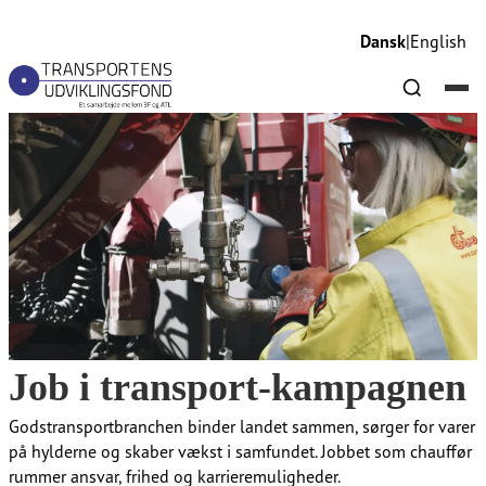
Dansk
|
English
Job i transport-kampagnen​​​​‌ ‍ ​‍​‍‌‍ ‌ ​‍‌‍‍‌‌‍‌ ‌‍‍‌‌‍ ‍​‍​‍​ ‍‍​‍​‍‌ ​ ‌‍​‌‌‍ ‍‌‍‍‌‌ ‌​‌ ‍‌​‍ ‍‌‍‍‌‌‍ ​‍​‍​‍ ​​‍​‍‌‍‍​‌ ​‍‌‍‌‌‌‍‌‍​‍​‍​ ‍‍​‍​‍‌‍‍​‌ ‌​‌ ‌​‌ ​​‌ ​ ​ ‍‍​‍ ​‍ ‌ ‌​‌ ‌‌​‍ ‍‌ ​ ‌‍​‌‌‍ ‍‌‍‍‌‌ ‌​‌ ‍‌​‍ ‍‌ ​ ‌ ‌​‌ ‌‌‌‍‌​‌‍‍‌‌‍ ​‍ ‌‍‍‌‌‍ ‍‌ ‌​‌‍‌‌‌‍ ‍‌ ‌​​‍ ‌‍‌‌‌‍‌​‌‍‍‌‌ ‌​​‍ ‌‍ ‌‌‍ ‌‍‌​‌‍‌‌​ ‌‌ ​​‌ ​‍‌‍‌‌‌ ​ ‌‍‌‌‌‍ ‍‌ ‌​‌‍​‌‌ ‌​‌‍‍‌‌‍ ‌‍ ‍​ ‍ ‌‍‍‌‌‍‌​​ ‌‌ ​​‌‍​‌‌‍‌ ‌‍‌‌​‍ ‌‌‍‍‍‌‍ ‌‍​‍​‍ ‌‌‍‍‌​‍ ‌‌ ‌​‌ ​‍‌‍​‌‌‍ ‍‌ ​ ‌ ​​‌‍ ‌ ​‍‌ ‌​​ ‍ ‌ ‌​‌ ‍‌‌ ​​‌‍‌‌​ ‌‌ ​​‌‍​‌‌‍‌ ‌‍‌‌​ ‍ ‌ ​​‌‍​‌‌ ‌​‌‍‍​​ ‌‌ ‌​‌‍‍‌‌ ‌​‌‍ ​‌‍‌‌​ ‌‍​‍‌‍​‌‌ ​ ‌‍‌‌‌‌‌‌‌ ​‍‌‍ ​​ ‌‌‍‍​‌ ‌​‌ ‌​‌ ​​‌ ​ ​‍‌‌​ ​ ‌​​‌​‍‌‌​ ​‍‌​‌‍​‍‌‌​ ​‍‌​‌‍‌ ‌​‌ ‌‌​‍ ‍‌ ​ ‌‍​‌‌‍ ‍‌‍‍‌‌ ‌​‌ ‍‌​‍ ‍‌ ​ ‌ ‌​‌ ‌‌‌‍‌​‌‍‍‌‌‍ ​‍‌‍‌‍‍‌‌‍‌​​ ‌‌ ​​‌‍​‌‌‍‌ ‌‍‌‌​‍ ‌‌‍‍‍‌‍ ‌‍​‍​‍ ‌‌‍‍‌​‍ ‌‌ ‌​‌ ​‍‌‍​‌‌‍ ‍‌ ​ ‌ ​​‌‍ ‌ ​‍‌ ‌​​‍‌‍‌ ‌​‌ ‍‌‌ ​​‌‍‌‌​ ‌‌ ​​‌‍​‌‌‍‌ ‌‍‌‌​‍‌‍‌ ​​‌‍​‌‌ ‌​‌‍‍​​ ‌‌ ‌​‌‍‍‌‌ ‌​‌‍ ​‌‍‌‌​‍‌‍‌ ​​‌‍‌‌‌ ​‍‌ ​ ‌ ​​‌‍‌‌‌‍​ ‌ ‌​‌‍‍‌‌ ‌‍‌‍‌‌​ ‌‌ ​​‌ ‌‌‌‍​‍‌‍ ​‌‍‍‌‌ ​ ‌‍‍​‌‍‌‌‌‍‌​​‍​‍‌ ‌
Job i transport-kampagnen​​​​‌ ‍ ​‍​‍‌‍ ‌ ​‍‌‍‍‌‌‍‌ ‌‍‍‌‌‍ ‍​‍​‍​ ‍‍​‍​‍‌ ​ ‌‍​‌‌‍ ‍‌‍‍‌‌ ‌​‌ ‍‌​‍ ‍‌‍‍‌‌‍ ​‍​‍​‍ ​​‍​‍‌‍‍​‌ ​‍‌‍‌‌‌‍‌‍​‍​‍​ ‍‍​‍​‍‌‍‍​‌ ‌​‌ ‌​‌ ​​‌ ​ ​ ‍‍​‍ ​‍ ‌ ‌​‌ ‌‌​‍ ‍‌ ​ ‌‍​‌‌‍ ‍‌‍‍‌‌ ‌​‌ ‍‌​‍ ‍‌ ​ ‌ ‌​‌ ‌‌‌‍‌​‌‍‍‌‌‍ ​‍ ‌‍‍‌‌‍ ‍‌ ‌​‌‍‌‌‌‍ ‍‌ ‌​​‍ ‌‍‌‌‌‍‌​‌‍‍‌‌ ‌​​‍ ‌‍ ‌‌‍ ‌‍‌​‌‍‌‌​ ‌‌ ​​‌ ​‍‌‍‌‌‌ ​ ‌‍‌‌‌‍ ‍‌ ‌​‌‍​‌‌ ‌​‌‍‍‌‌‍ ‌‍ ‍​ ‍ ‌‍‍‌‌‍‌​​ ‌‌ ​​‌‍​‌‌‍‌ ‌‍‌‌​‍ ‌‌‍‍‍‌‍ ‌‍​‍​‍ ‌‌‍‍‌​‍ ‌‌ ‌​‌ ​‍‌‍​‌‌‍ ‍‌ ​ ‌ ​​‌‍ ‌ ​‍‌ ‌​​ ‍ ‌ ‌​‌ ‍‌‌ ​​‌‍‌‌​ ‌‌ ​​‌‍​‌‌‍‌ ‌‍‌‌​ ‍ ‌ ​​‌‍​‌‌ ‌​‌‍‍​​ ‌‌ ​ ‌‍‌‌‌‍​ ‌ ‌​‌‍‍‌‌‍ ‌‍ ‍‌ ​ ​‍‌‌​ ‌‌‌​​‍‌‌ ‌‍‍ ‌‍‌‌‌ ‍‌​‍‌‌​ ​ ‌​‌​​‍‌‌​ ​ ‌​‌​​‍‌‌​ ​‍​ ​‍​ ​ ​ ‌ ‌‍‌​​ ‌‌​ ​ ​ ‍​‌‍​ ‌‍​‌​‍‌‌​ ​‍​ ​‍​‍‌‌​ ‌‌‌​‌​​‍ ‍‌‍​ ‌‍ ‌‍ ‍‌ ‌​‌‍‌‌‌‍ ‍‌ ‌​​‍‌‌​ ‌‌‌​​‍‌‌ ‌‍‍ ‌‍‌‌‌ ‍‌​‍‌‌​ ​ ‌​‌​​‍‌‌​ ​ ‌​‌​​‍‌‌​ ​‍​ ​‍‌‍​ ​ ‍​​ ​​​ ‍​‌‍​ ​ ‍‌​ ‌‌​ ‌ ​‍‌‌​ ​‍​ ​‍​‍‌‌​ ‌‌‌​‌​​‍ ‍‌‍​‍‌‍ ‌‍‌​‌ ‍‌​‍‌‌​ ‌‌‌​​‍‌‌ ‌‍‍ ‌‍‌‌‌ ‍‌​‍‌‌​ ​ ‌​‌​​‍‌‌​ ​ ‌​‌​​‍‌‌​ ​‍​ ​‍​ ​ ​ ‌‍​ ‌​​ ‌‍‌‍‌‍‌‍‌​‌‍‌‍​ ‌‌​‍‌‌​ ​‍​ ​‍​‍‌‌​ ‌‌‌​‌​​‍ ‍‌‍​ ‌‍‍​‌‍‍‌‌‍ ​‌‍‌​‌ ​‍‌‍‌‌‌‍ ‍​‍‌‌​ ‌‌‌​​‍‌‌ ‌‍‍ ‌‍‌‌‌ ‍‌​‍‌‌​ ​ ‌​‌​​‍‌‌​ ​ ‌​‌​​‍‌‌​ ​‍​ ​‍‌‍‌​​ ‌​​ ​ ​ ​‌​ ‍​‌‍​‌​ ‍‌‌‍‌‌​‍‌‌​ ​‍​ ​‍​‍‌‌​ ‌‌‌​‌​​‍ ‍‌ ‌​‌‍‌‌‌ ‍​‌ ‌​​ ‌‍​‍‌‍​‌‌ ​ ‌‍‌‌‌‌‌‌‌ ​‍‌‍ ​​ ‌‌‍‍​‌ ‌​‌ ‌​‌ ​​‌ ​ ​‍‌‌​ ​ ‌​​‌​‍‌‌​ ​‍‌​‌‍​‍‌‌​ ​‍‌​‌‍‌ ‌​‌ ‌‌​‍ ‍‌ ​ ‌‍​‌‌‍ ‍‌‍‍‌‌ ‌​‌ ‍‌​‍ ‍‌ ​ ‌ ‌​‌ ‌‌‌‍‌​‌‍‍‌‌‍ ​‍‌‍‌‍‍‌‌‍‌​​ ‌‌ ​​‌‍​‌‌‍‌ ‌‍‌‌​‍ ‌‌‍‍‍‌‍ ‌‍​‍​‍ ‌‌‍‍‌​‍ ‌‌ ‌​‌ ​‍‌‍​‌‌‍ ‍‌ ​ ‌ ​​‌‍ ‌ ​‍‌ ‌​​‍‌‍‌ ‌​‌ ‍‌‌ ​​‌‍‌‌​ ‌‌ ​​‌‍​‌‌‍‌ ‌‍‌‌​‍‌‍‌ ​​‌‍​‌‌ ‌​‌‍‍​​ ‌‌ ​ ‌‍‌‌‌‍​ ‌ ‌​‌‍‍‌‌‍ ‌‍ ‍‌ ​ ​‍‌‌​ ‌‌‌​​‍‌‌ ‌‍‍ ‌‍‌‌‌ ‍‌​‍‌‌​ ​ ‌​‌​​‍‌‌​ ​ ‌​‌​​‍‌‌​ ​‍​ ​‍​ ​ ​ ‌ ‌‍‌​​ ‌‌​ ​ ​ ‍​‌‍​ ‌‍​‌​‍‌‌​ ​‍​ ​‍​‍‌‌​ ‌‌‌​‌​​‍ ‍‌‍​ ‌‍ ‌‍ ‍‌ ‌​‌‍‌‌‌‍ ‍‌ ‌​​‍‌‌​ ‌‌‌​​‍‌‌ ‌‍‍ ‌‍‌‌‌ ‍‌​‍‌‌​ ​ ‌​‌​​‍‌‌​ ​ ‌​‌​​‍‌‌​ ​‍​ ​‍‌‍​ ​ ‍​​ ​​​ ‍​‌‍​ ​ ‍‌​ ‌‌​ ‌ ​‍‌‌​ ​‍​ ​‍​‍‌‌​ ‌‌‌​‌​​‍ ‍‌‍​‍‌‍ ‌‍‌​‌ ‍‌​‍‌‌​ ‌‌‌​​‍‌‌ ‌‍‍ ‌‍‌‌‌ ‍‌​‍‌‌​ ​ ‌​‌​​‍‌‌​ ​ ‌​‌​​‍‌‌​ ​‍​ ​‍​ ​ ​ ‌‍​ ‌​​ ‌‍‌‍‌‍‌‍‌​‌‍‌‍​ ‌‌​‍‌‌​ ​‍​ ​‍​‍‌‌​ ‌‌‌​‌​​‍ ‍‌‍​ ‌‍‍​‌‍‍‌‌‍ ​‌‍‌​‌ ​‍‌‍‌‌‌‍ ‍​‍‌‌​ ‌‌‌​​‍‌‌ ‌‍‍ ‌‍‌‌‌ ‍‌​‍‌‌​ ​ ‌​‌​​‍‌‌​ ​ ‌​‌​​‍‌‌​ ​‍​ ​‍‌‍‌​​ ‌​​ ​ ​ ​‌​ ‍​‌‍​‌​ ‍‌‌‍‌‌​‍‌‌​ ​‍​ ​‍​‍‌‌​ ‌‌‌​‌​​‍ ‍‌ ‌​‌‍‌‌‌ ‍​‌ ‌​​‍‌‍‌ ​​‌‍‌‌‌ ​‍‌ ​ ‌ ​​‌‍‌‌‌‍​ ‌ ‌​‌‍‍‌‌ ‌‍‌‍‌‌​ ‌‌ ​​‌ ‌‌‌‍​‍‌‍ ​‌‍‍‌‌ ​ ‌‍‍​‌‍‌‌‌‍‌​​‍​‍‌ ‌​​​​‌ ‍ ​‍​‍‌‍ ‌ ​‍‌‍‍‌‌‍‌ ‌‍‍‌‌‍ ‍​‍​‍​ ‍‍​‍​‍‌ ​ ‌‍​‌‌‍ ‍‌‍‍‌‌ ‌​‌ ‍‌​‍ ‍‌‍‍‌‌‍ ​‍​‍​‍ ​​‍​‍‌‍‍​‌ ​‍‌‍‌‌‌‍‌‍​‍​‍​ ‍‍​‍​‍‌‍‍​‌ ‌​‌ ‌​‌ ​​‌ ​ ​ ‍‍​‍ ​‍ ‌ ‌​‌ ‌‌​‍ ‍‌ ​ ‌‍​‌‌‍ ‍‌‍‍‌‌ ‌​‌ ‍‌​‍ ‍‌ ​ ‌ ‌​‌ ‌‌‌‍‌​‌‍‍‌‌‍ ​‍ ‌‍‍‌‌‍ ‍‌ ‌​‌‍‌‌‌‍ ‍‌ ‌​​‍ ‌‍‌‌‌‍‌​‌‍‍‌‌ ‌​​‍ ‌‍ ‌‌‍ ‌‍‌​‌‍‌‌​ ‌‌ ​​‌ ​‍‌‍‌‌‌ ​ ‌‍‌‌‌‍ ‍‌ ‌​‌‍​‌‌ ‌​‌‍‍‌‌‍ ‌‍ ‍​ ‍ ‌‍‍‌‌‍‌​​ ‌‌ ​​‌‍​‌‌‍‌ ‌‍‌‌​‍ ‌‌‍‍‍‌‍ ‌‍​‍​‍ ‌‌‍‍‌​‍ ‌‌ ‌​‌ ​‍‌‍​‌‌‍ ‍‌ ​ ‌ ​​‌‍ ‌ ​‍‌ ‌​​ ‍ ‌ ‌​‌ ‍‌‌ ​​‌‍‌‌​ ‌‌ ​​‌‍​‌‌‍‌ ‌‍‌‌​ ‍ ‌ ​​‌‍​‌‌ ‌​‌‍‍​​ ‌‌ ​ ‌‍‌‌‌‍​ ‌ ‌​‌‍‍‌‌‍ ‌‍ ‍‌ ​ ​‍‌‌​ ‌‌‌​​‍‌‌ ‌‍‍ ‌‍‌‌‌ ‍‌​‍‌‌​ ​ ‌​‌​​‍‌‌​ ​ ‌​‌​​‍‌‌​ ​‍​ ​‍​ ​ ​ ‌ ‌‍‌​​ ‌‌​ ​ ​ ‍​‌‍​ ‌‍​‌​‍‌‌​ ​‍​ ​‍​‍‌‌​ ‌‌‌​‌​​‍ ‍‌‍​ ‌‍ ‌‍ ‍‌ ‌​‌‍‌‌‌‍ ‍‌ ‌​​‍‌‌​ ‌‌‌​​‍‌‌ ‌‍‍ ‌‍‌‌‌ ‍‌​‍‌‌​ ​ ‌​‌​​‍‌‌​ ​ ‌​‌​​‍‌‌​ ​‍​ ​‍‌‍​ ​ ‍​​ ​​​ ‍​‌‍​ ​ ‍‌​ ‌‌​ ‌ ​‍‌‌​ ​‍​ ​‍​‍‌‌​ ‌‌‌​‌​​‍ ‍‌‍‍​‌‍‌‌‌‍​‌‌‍‌​‌‍‍‌‌‍ ‍‌‍‌ ​ ‌‍​‍‌‍​‌‌ ​ ‌‍‌‌‌‌‌‌‌ ​‍‌‍ ​​ ‌‌‍‍​‌ ‌​‌ ‌​‌ ​​‌ ​ ​‍‌‌​ ​ ‌​​‌​‍‌‌​ ​‍‌​‌‍​‍‌‌​ ​‍‌​‌‍‌ ‌​‌ ‌‌​‍ ‍‌ ​ ‌‍​‌‌‍ ‍‌‍‍‌‌ ‌​‌ ‍‌​‍ ‍‌ ​ ‌ ‌​‌ ‌‌‌‍‌​‌‍‍‌‌‍ ​‍‌‍‌‍‍‌‌‍‌​​ ‌‌ ​​‌‍​‌‌‍‌ ‌‍‌‌​‍ ‌‌‍‍‍‌‍ ‌‍​‍​‍ ‌‌‍‍‌​‍ ‌‌ ‌​‌ ​‍‌‍​‌‌‍ ‍‌ ​ ‌ ​​‌‍ ‌ ​‍‌ ‌​​‍‌‍‌ ‌​‌ ‍‌‌ ​​‌‍‌‌​ ‌‌ ​​‌‍​‌‌‍‌ ‌‍‌‌​‍‌‍‌ ​​‌‍​‌‌ ‌​‌‍‍​​ ‌‌ ​ ‌‍‌‌‌‍​ ‌ ‌​‌‍‍‌‌‍ ‌‍ ‍‌ ​ ​‍‌‌​ ‌‌‌​​‍‌‌ ‌‍‍ ‌‍‌‌‌ ‍‌​‍‌‌​ ​ ‌​‌​​‍‌‌​ ​ ‌​‌​​‍‌‌​ ​‍​ ​‍​ ​ ​ ‌ ‌‍‌​​ ‌‌​ ​ ​ ‍​‌‍​ ‌‍​‌​‍‌‌​ ​‍​ ​‍​‍‌‌​ ‌‌‌​‌​​‍ ‍‌‍​ ‌‍ ‌‍ ‍‌ ‌​‌‍‌‌‌‍ ‍‌ ‌​​‍‌‌​ ‌‌‌​​‍‌‌ ‌‍‍ ‌‍‌‌‌ ‍‌​‍‌‌​ ​ ‌​‌​​‍‌‌​ ​ ‌​‌​​‍‌‌​ ​‍​ ​‍‌‍​ ​ ‍​​ ​​​ ‍​‌‍​ ​ ‍‌​ ‌‌​ ‌ ​‍‌‌​ ​‍​ ​‍​‍‌‌​ ‌‌‌​‌​​‍ ‍‌‍‍​‌‍‌‌‌‍​‌‌‍‌​‌‍‍‌‌‍ ‍‌‍‌ ​‍‌‍‌ ​​‌‍‌‌‌ ​‍‌ ​ ‌ ​​‌‍‌‌‌‍​ ‌ ‌​‌‍‍‌‌ ‌‍‌‍‌‌​ ‌‌ ​​‌ ‌‌‌‍​‍‌‍ ​‌‍‍‌‌ ​ ‌‍‍​‌‍‌‌‌‍‌​​‍​‍‌ ‌
Godstransportbranchen binder landet sammen, sørger for varer
på hylderne og skaber vækst i samfundet. Jobbet som chauffør
rummer ansvar, frihed og karrieremuligheder.​​​​‌ ‍ ​‍​‍‌‍ ‌ ​‍‌‍‍‌‌‍‌ ‌‍‍‌‌‍ ‍​‍​‍​ ‍‍​‍​‍‌ ​ ‌‍​‌‌‍ ‍‌‍‍‌‌ ‌​‌ ‍‌​‍ ‍‌‍‍‌‌‍ ​‍​‍​‍ ​​‍​‍‌‍‍​‌ ​‍‌‍‌‌‌‍‌‍​‍​‍​ ‍‍​‍​‍‌‍‍​‌ ‌​‌ ‌​‌ ​​‌ ​ ​ ‍‍​‍ ​‍ ‌ ‌​‌ ‌‌​‍ ‍‌ ​ ‌‍​‌‌‍ ‍‌‍‍‌‌ ‌​‌ ‍‌​‍ ‍‌ ​ ‌ ‌​‌ ‌‌‌‍‌​‌‍‍‌‌‍ ​‍ ‌‍‍‌‌‍ ‍‌ ‌​‌‍‌‌‌‍ ‍‌ ‌​​‍ ‌‍‌‌‌‍‌​‌‍‍‌‌ ‌​​‍ ‌‍ ‌‌‍ ‌‍‌​‌‍‌‌​ ‌‌ ​​‌ ​‍‌‍‌‌‌ ​ ‌‍‌‌‌‍ ‍‌ ‌​‌‍​‌‌ ‌​‌‍‍‌‌‍ ‌‍ ‍​ ‍ ‌‍‍‌‌‍‌​​ ‌‌ ​​‌‍​‌‌‍‌ ‌‍‌‌​‍ ‌‌‍‍‍‌‍ ‌‍​‍​‍ ‌‌‍‍‌​‍ ‌‌ ‌​‌ ​‍‌‍​‌‌‍ ‍‌ ​ ‌ ​​‌‍ ‌ ​‍‌ ‌​​ ‍ ‌ ‌​‌ ‍‌‌ ​​‌‍‌‌​ ‌‌ ​​‌‍​‌‌‍‌ ‌‍‌‌​ ‍ ‌ ​​‌‍​‌‌ ‌​‌‍‍​​ ‌‌ ​ ‌‍‌‌‌‍​ ‌ ‌​‌‍‍‌‌‍ ‌‍ ‍‌ ​ ​‍‌‌​ ‌‌‌​​‍‌‌ ‌‍‍ ‌‍‌‌‌ ‍‌​‍‌‌​ ​ ‌​‌​​‍‌‌​ ​ ‌​‌​​‍‌‌​ ​‍​ ​‍​ ​ ​ ‌ ‌‍‌​​ ‌‌​ ​ ​ ‍​‌‍​ ‌‍​‌​‍‌‌​ ​‍​ ​‍​‍‌‌​ ‌‌‌​‌​​‍ ‍‌‍​ ‌‍ ‌‍ ‍‌ ‌​‌‍‌‌‌‍ ‍‌ ‌​​‍‌‌​ ‌‌‌​​‍‌‌ ‌‍‍ ‌‍‌‌‌ ‍‌​‍‌‌​ ​ ‌​‌​​‍‌‌​ ​ ‌​‌​​‍‌‌​ ​‍​ ​‍‌‍​ ​ ‍​​ ​​​ ‍​‌‍​ ​ ‍‌​ ‌‌​ ‌ ​‍‌‌​ ​‍​ ​‍​‍‌‌​ ‌‌‌​‌​​‍ ‍‌‍​‍‌‍ ‌‍‌​‌ ‍‌​‍‌‌​ ‌‌‌​​‍‌‌ ‌‍‍ ‌‍‌‌‌ ‍‌​‍‌‌​ ​ ‌​‌​​‍‌‌​ ​ ‌​‌​​‍‌‌​ ​‍​ ​‍​ ​ ​ ‍​​ ​​‌‍​‌​ ​‌​ ‍​‌‍‌‌‌‍​‌​‍‌‌​ ​‍​ ​‍​‍‌‌​ ‌‌‌​‌​​‍ ‍‌‍​ ‌‍‍​‌‍‍‌‌‍ ​‌‍‌​‌ ​‍‌‍‌‌‌‍ ‍​‍‌‌​ ‌‌‌​​‍‌‌ ‌‍‍ ‌‍‌‌‌ ‍‌​‍‌‌​ ​ ‌​‌​​‍‌‌​ ​ ‌​‌​​‍‌‌​ ​‍​ ​‍​ ‌ ​ ​‌​ ‌‍​ ‌​​ ​​​ ‍​​ ‍‌‌‍​ ​‍‌‌​ ​‍​ ​‍​‍‌‌​ ‌‌‌​‌​​‍ ‍‌ ‌​‌‍‌‌‌ ‍​‌ ‌​​ ‌‍​‍‌‍​‌‌ ​ ‌‍‌‌‌‌‌‌‌ ​‍‌‍ ​​ ‌‌‍‍​‌ ‌​‌ ‌​‌ ​​‌ ​ ​‍‌‌​ ​ ‌​​‌​‍‌‌​ ​‍‌​‌‍​‍‌‌​ ​‍‌​‌‍‌ ‌​‌ ‌‌​‍ ‍‌ ​ ‌‍​‌‌‍ ‍‌‍‍‌‌ ‌​‌ ‍‌​‍ ‍‌ ​ ‌ ‌​‌ ‌‌‌‍‌​‌‍‍‌‌‍ ​‍‌‍‌‍‍‌‌‍‌​​ ‌‌ ​​‌‍​‌‌‍‌ ‌‍‌‌​‍ ‌‌‍‍‍‌‍ ‌‍​‍​‍ ‌‌‍‍‌​‍ ‌‌ ‌​‌ ​‍‌‍​‌‌‍ ‍‌ ​ ‌ ​​‌‍ ‌ ​‍‌ ‌​​‍‌‍‌ ‌​‌ ‍‌‌ ​​‌‍‌‌​ ‌‌ ​​‌‍​‌‌‍‌ ‌‍‌‌​‍‌‍‌ ​​‌‍​‌‌ ‌​‌‍‍​​ ‌‌ ​ ‌‍‌‌‌‍​ ‌ ‌​‌‍‍‌‌‍ ‌‍ ‍‌ ​ ​‍‌‌​ ‌‌‌​​‍‌‌ ‌‍‍ ‌‍‌‌‌ ‍‌​‍‌‌​ ​ ‌​‌​​‍‌‌​ ​ ‌​‌​​‍‌‌​ ​‍​ ​‍​ ​ ​ ‌ ‌‍‌​​ ‌‌​ ​ ​ ‍​‌‍​ ‌‍​‌​‍‌‌​ ​‍​ ​‍​‍‌‌​ ‌‌‌​‌​​‍ ‍‌‍​ ‌‍ ‌‍ ‍‌ ‌​‌‍‌‌‌‍ ‍‌ ‌​​‍‌‌​ ‌‌‌​​‍‌‌ ‌‍‍ ‌‍‌‌‌ ‍‌​‍‌‌​ ​ ‌​‌​​‍‌‌​ ​ ‌​‌​​‍‌‌​ ​‍​ ​‍‌‍​ ​ ‍​​ ​​​ ‍​‌‍​ ​ ‍‌​ ‌‌​ ‌ ​‍‌‌​ ​‍​ ​‍​‍‌‌​ ‌‌‌​‌​​‍ ‍‌‍​‍‌‍ ‌‍‌​‌ ‍‌​‍‌‌​ ‌‌‌​​‍‌‌ ‌‍‍ ‌‍‌‌‌ ‍‌​‍‌‌​ ​ ‌​‌​​‍‌‌​ ​ ‌​‌​​‍‌‌​ ​‍​ ​‍​ ​ ​ ‍​​ ​​‌‍​‌​ ​‌​ ‍​‌‍‌‌‌‍​‌​‍‌‌​ ​‍​ ​‍​‍‌‌​ ‌‌‌​‌​​‍ ‍‌‍​ ‌‍‍​‌‍‍‌‌‍ ​‌‍‌​‌ ​‍‌‍‌‌‌‍ ‍​‍‌‌​ ‌‌‌​​‍‌‌ ‌‍‍ ‌‍‌‌‌ ‍‌​‍‌‌​ ​ ‌​‌​​‍‌‌​ ​ ‌​‌​​‍‌‌​ ​‍​ ​‍​ ‌ ​ ​‌​ ‌‍​ ‌​​ ​​​ ‍​​ ‍‌‌‍​ ​‍‌‌​ ​‍​ ​‍​‍‌‌​ ‌‌‌​‌​​‍ ‍‌ ‌​‌‍‌‌‌ ‍​‌ ‌​​‍‌‍‌ ​​‌‍‌‌‌ ​‍‌ ​ ‌ ​​‌‍‌‌‌‍​ ‌ ‌​‌‍‍‌‌ ‌‍‌‍‌‌​ ‌‌ ​​‌ ‌‌‌‍​‍‌‍ ​‌‍‍‌‌ ​ ‌‍‍​‌‍‌‌‌‍‌​​‍​‍‌ ‌