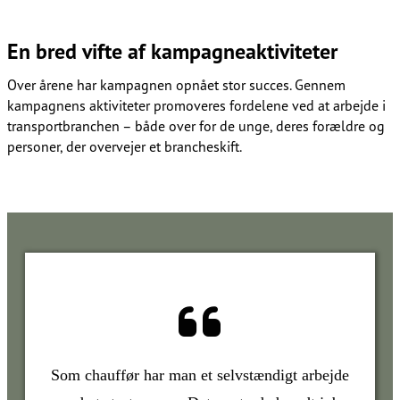
En bred vifte af kampagneaktiviteter​​​​‌ ‍ ​‍​‍‌‍ ‌ ​‍‌‍‍‌‌‍‌ ‌‍‍‌‌‍ ‍​‍​‍​ ‍‍​‍​‍‌ ​ ‌‍​‌‌‍ ‍‌‍‍‌‌ ‌​‌ ‍‌​‍ ‍‌‍‍‌‌‍ ​‍​‍​‍ ​​‍​‍‌‍‍​‌ ​‍‌‍‌‌‌‍‌‍​‍​‍​ ‍‍​‍​‍‌‍‍​‌ ‌​‌ ‌​‌ ​​‌ ​ ​ ‍‍​‍ ​‍ ‌ ‌​‌ ‌‌​‍ ‍‌ ​ ‌‍​‌‌‍ ‍‌‍‍‌‌ ‌​‌ ‍‌​‍ ‍‌ ​ ‌ ‌​‌ ‌‌‌‍‌​‌‍‍‌‌‍ ​‍ ‌‍‍‌‌‍ ‍‌ ‌​‌‍‌‌‌‍ ‍‌ ‌​​‍ ‌‍‌‌‌‍‌​‌‍‍‌‌ ‌​​‍ ‌‍ ‌‌‍ ‌‍‌​‌‍‌‌​ ‌‌ ​​‌ ​‍‌‍‌‌‌ ​ ‌‍‌‌‌‍ ‍‌ ‌​‌‍​‌‌ ‌​‌‍‍‌‌‍ ‌‍ ‍​ ‍ ‌‍‍‌‌‍‌​​ ‌‌ ​​‌‍​‌‌‍‌ ‌‍‌‌​‍ ‌‌‍‍‍‌‍ ‌‍​‍​‍ ‌‌‍‍‌​‍ ‌‌ ‌​‌ ​‍‌‍​‌‌‍ ‍‌ ​ ‌ ​​‌‍ ‌ ​‍‌ ‌​​ ‍ ‌ ‌​‌ ‍‌‌ ​​‌‍‌‌​ ‌‌ ​​‌‍​‌‌‍‌ ‌‍‌‌​ ‍ ‌ ​​‌‍​‌‌ ‌​‌‍‍​​ ‌‌ ​ ‌‍‌‌‌‍​ ‌ ‌​‌‍‍‌‌‍ ‌‍ ‍‌ ​ ​‍‌‌​ ‌‌‌​​‍‌‌ ‌‍‍ ‌‍‌‌‌ ‍‌​‍‌‌​ ​ ‌​‌​​‍‌‌​ ​ ‌​‌​​‍‌‌​ ​‍​ ​‍​ ‌​​ ​​‌‍​‍‌‍‌‌​ ‌‍​ ​ ​ ​​​ ‌​​‍‌‌​ ​‍​ ​‍​‍‌‌​ ‌‌‌​‌​​‍ ‍‌‍​ ‌‍ ‌‍ ‍‌ ‌​‌‍‌‌‌‍ ‍‌ ‌​​‍‌‌​ ‌‌‌​​‍‌‌ ‌‍‍ ‌‍‌‌‌ ‍‌​‍‌‌​ ​ ‌​‌​​‍‌‌​ ​ ‌​‌​​‍‌‌​ ​‍​ ​‍​ ​‍​ ‌​‌‍​ ‌‍​ ​ ​‍​ ​ ​ ‌‌​ ‍​​‍‌‌​ ​‍​ ​‍​‍‌‌​ ‌‌‌​‌​​‍ ‍‌‍​‍‌‍ ​‌‍ ‌‍​ ‌‍‍ ‌ ​ ​‍‌‌​ ‌‌‌​​‍‌‌ ‌‍‍ ‌‍‌‌‌ ‍‌​‍‌‌​ ​ ‌​‌​​‍‌‌​ ​ ‌​‌​​‍‌‌​ ​‍​ ​‍‌‍​‍​ ‌‍​ ‌‌​ ​‌​ ​‍‌‍​‍​ ​ ​ ‌‍‌‍​‌​ ‌‌​ ​ ‌‍​‌​‍‌‌​ ​‍​ ​‍​‍‌‌​ ‌‌‌​‌​​‍ ‍‌‍​‍‌‍ ‌‍‌​‌ ‍‌​‍‌‌​ ‌‌‌​​‍‌‌ ‌‍‍ ‌‍‌‌‌ ‍‌​‍‌‌​ ​ ‌​‌​​‍‌‌​ ​ ‌​‌​​‍‌‌​ ​‍​ ​‍‌‍‌​‌‍‌‍​ ‍​​ ​​‌‍‌‌‌‍‌‌‌‍‌​‌‍​ ‌‍‌‍‌‍​‌​ ​‌​ ​‌​‍‌‌​ ​‍​ ​‍​‍‌‌​ ‌‌‌​‌​​‍ ‍‌‍​ ‌‍‍​‌‍‍‌‌‍ ​‌‍‌​‌ ​‍‌‍‌‌‌‍ ‍​‍‌‌​ ‌‌‌​​‍‌‌ ‌‍‍ ‌‍‌‌‌ ‍‌​‍‌‌​ ​ ‌​‌​​‍‌‌​ ​ ‌​‌​​‍‌‌​ ​‍​ ​‍‌‍​‍​ ‌ ‌‍​‌‌‍​ ​ ​​​ ‍‌​ ​​‌‍‌‌‌‍‌‌​ ‌​​ ‌​‌‍​‍​‍‌‌​ ​‍​ ​‍​‍‌‌​ ‌‌‌​‌​​‍ ‍‌ ‌​‌‍‌‌‌ ‍​‌ ‌​​ ‌‍​‍‌‍​‌‌ ​ ‌‍‌‌‌‌‌‌‌ ​‍‌‍ ​​ ‌‌‍‍​‌ ‌​‌ ‌​‌ ​​‌ ​ ​‍‌‌​ ​ ‌​​‌​‍‌‌​ ​‍‌​‌‍​‍‌‌​ ​‍‌​‌‍‌ ‌​‌ ‌‌​‍ ‍‌ ​ ‌‍​‌‌‍ ‍‌‍‍‌‌ ‌​‌ ‍‌​‍ ‍‌ ​ ‌ ‌​‌ ‌‌‌‍‌​‌‍‍‌‌‍ ​‍‌‍‌‍‍‌‌‍‌​​ ‌‌ ​​‌‍​‌‌‍‌ ‌‍‌‌​‍ ‌‌‍‍‍‌‍ ‌‍​‍​‍ ‌‌‍‍‌​‍ ‌‌ ‌​‌ ​‍‌‍​‌‌‍ ‍‌ ​ ‌ ​​‌‍ ‌ ​‍‌ ‌​​‍‌‍‌ ‌​‌ ‍‌‌ ​​‌‍‌‌​ ‌‌ ​​‌‍​‌‌‍‌ ‌‍‌‌​‍‌‍‌ ​​‌‍​‌‌ ‌​‌‍‍​​ ‌‌ ​ ‌‍‌‌‌‍​ ‌ ‌​‌‍‍‌‌‍ ‌‍ ‍‌ ​ ​‍‌‌​ ‌‌‌​​‍‌‌ ‌‍‍ ‌‍‌‌‌ ‍‌​‍‌‌​ ​ ‌​‌​​‍‌‌​ ​ ‌​‌​​‍‌‌​ ​‍​ ​‍​ ‌​​ ​​‌‍​‍‌‍‌‌​ ‌‍​ ​ ​ ​​​ ‌​​‍‌‌​ ​‍​ ​‍​‍‌‌​ ‌‌‌​‌​​‍ ‍‌‍​ ‌‍ ‌‍ ‍‌ ‌​‌‍‌‌‌‍ ‍‌ ‌​​‍‌‌​ ‌‌‌​​‍‌‌ ‌‍‍ ‌‍‌‌‌ ‍‌​‍‌‌​ ​ ‌​‌​​‍‌‌​ ​ ‌​‌​​‍‌‌​ ​‍​ ​‍​ ​‍​ ‌​‌‍​ ‌‍​ ​ ​‍​ ​ ​ ‌‌​ ‍​​‍‌‌​ ​‍​ ​‍​‍‌‌​ ‌‌‌​‌​​‍ ‍‌‍​‍‌‍ ​‌‍ ‌‍​ ‌‍‍ ‌ ​ ​‍‌‌​ ‌‌‌​​‍‌‌ ‌‍‍ ‌‍‌‌‌ ‍‌​‍‌‌​ ​ ‌​‌​​‍‌‌​ ​ ‌​‌​​‍‌‌​ ​‍​ ​‍‌‍​‍​ ‌‍​ ‌‌​ ​‌​ ​‍‌‍​‍​ ​ ​ ‌‍‌‍​‌​ ‌‌​ ​ ‌‍​‌​‍‌‌​ ​‍​ ​‍​‍‌‌​ ‌‌‌​‌​​‍ ‍‌‍​‍‌‍ ‌‍‌​‌ ‍‌​‍‌‌​ ‌‌‌​​‍‌‌ ‌‍‍ ‌‍‌‌‌ ‍‌​‍‌‌​ ​ ‌​‌​​‍‌‌​ ​ ‌​‌​​‍‌‌​ ​‍​ ​‍‌‍‌​‌‍‌‍​ ‍​​ ​​‌‍‌‌‌‍‌‌‌‍‌​‌‍​ ‌‍‌‍‌‍​‌​ ​‌​ ​‌​‍‌‌​ ​‍​ ​‍​‍‌‌​ ‌‌‌​‌​​‍ ‍‌‍​ ‌‍‍​‌‍‍‌‌‍ ​‌‍‌​‌ ​‍‌‍‌‌‌‍ ‍​‍‌‌​ ‌‌‌​​‍‌‌ ‌‍‍ ‌‍‌‌‌ ‍‌​‍‌‌​ ​ ‌​‌​​‍‌‌​ ​ ‌​‌​​‍‌‌​ ​‍​ ​‍‌‍​‍​ ‌ ‌‍​‌‌‍​ ​ ​​​ ‍‌​ ​​‌‍‌‌‌‍‌‌​ ‌​​ ‌​‌‍​‍​‍‌‌​ ​‍​ ​‍​‍‌‌​ ‌‌‌​‌​​‍ ‍‌ ‌​‌‍‌‌‌ ‍​‌ ‌​​‍‌‍‌ ​​‌‍‌‌‌ ​‍‌ ​ ‌ ​​‌‍‌‌‌‍​ ‌ ‌​‌‍‍‌‌ ‌‍‌‍‌‌​ ‌‌ ​​‌ ‌‌‌‍​‍‌‍ ​‌‍‍‌‌ ​ ‌‍‍​‌‍‌‌‌‍‌​​‍​‍‌ ‌
Over årene har kampagnen opnået stor succes. Gennem
kampagnens aktiviteter promoveres fordelene ved at arbejde i
transportbranchen – både over for de unge, deres forældre og
personer, der overvejer et brancheskift.​​​​‌ ‍ ​‍​‍‌‍ ‌ ​‍‌‍‍‌‌‍‌ ‌‍‍‌‌‍ ‍​‍​‍​ ‍‍​‍​‍‌ ​ ‌‍​‌‌‍ ‍‌‍‍‌‌ ‌​‌ ‍‌​‍ ‍‌‍‍‌‌‍ ​‍​‍​‍ ​​‍​‍‌‍‍​‌ ​‍‌‍‌‌‌‍‌‍​‍​‍​ ‍‍​‍​‍‌‍‍​‌ ‌​‌ ‌​‌ ​​‌ ​ ​ ‍‍​‍ ​‍ ‌ ‌​‌ ‌‌​‍ ‍‌ ​ ‌‍​‌‌‍ ‍‌‍‍‌‌ ‌​‌ ‍‌​‍ ‍‌ ​ ‌ ‌​‌ ‌‌‌‍‌​‌‍‍‌‌‍ ​‍ ‌‍‍‌‌‍ ‍‌ ‌​‌‍‌‌‌‍ ‍‌ ‌​​‍ ‌‍‌‌‌‍‌​‌‍‍‌‌ ‌​​‍ ‌‍ ‌‌‍ ‌‍‌​‌‍‌‌​ ‌‌ ​​‌ ​‍‌‍‌‌‌ ​ ‌‍‌‌‌‍ ‍‌ ‌​‌‍​‌‌ ‌​‌‍‍‌‌‍ ‌‍ ‍​ ‍ ‌‍‍‌‌‍‌​​ ‌‌ ​​‌‍​‌‌‍‌ ‌‍‌‌​‍ ‌‌‍‍‍‌‍ ‌‍​‍​‍ ‌‌‍‍‌​‍ ‌‌ ‌​‌ ​‍‌‍​‌‌‍ ‍‌ ​ ‌ ​​‌‍ ‌ ​‍‌ ‌​​ ‍ ‌ ‌​‌ ‍‌‌ ​​‌‍‌‌​ ‌‌ ​​‌‍​‌‌‍‌ ‌‍‌‌​ ‍ ‌ ​​‌‍​‌‌ ‌​‌‍‍​​ ‌‌ ​ ‌‍‌‌‌‍​ ‌ ‌​‌‍‍‌‌‍ ‌‍ ‍‌ ​ ​‍‌‌​ ‌‌‌​​‍‌‌ ‌‍‍ ‌‍‌‌‌ ‍‌​‍‌‌​ ​ ‌​‌​​‍‌‌​ ​ ‌​‌​​‍‌‌​ ​‍​ ​‍​ ‌​​ ​​‌‍​‍‌‍‌‌​ ‌‍​ ​ ​ ​​​ ‌​​‍‌‌​ ​‍​ ​‍​‍‌‌​ ‌‌‌​‌​​‍ ‍‌‍​ ‌‍ ‌‍ ‍‌ ‌​‌‍‌‌‌‍ ‍‌ ‌​​‍‌‌​ ‌‌‌​​‍‌‌ ‌‍‍ ‌‍‌‌‌ ‍‌​‍‌‌​ ​ ‌​‌​​‍‌‌​ ​ ‌​‌​​‍‌‌​ ​‍​ ​‍​ ​‍​ ‌​‌‍​ ‌‍​ ​ ​‍​ ​ ​ ‌‌​ ‍​​‍‌‌​ ​‍​ ​‍​‍‌‌​ ‌‌‌​‌​​‍ ‍‌‍​‍‌‍ ​‌‍ ‌‍​ ‌‍‍ ‌ ​ ​‍‌‌​ ‌‌‌​​‍‌‌ ‌‍‍ ‌‍‌‌‌ ‍‌​‍‌‌​ ​ ‌​‌​​‍‌‌​ ​ ‌​‌​​‍‌‌​ ​‍​ ​‍‌‍​‍​ ‌‍​ ‌‌​ ​‌​ ​‍‌‍​‍​ ​ ​ ‌‍‌‍​‌​ ‌‌​ ​ ‌‍​‌​‍‌‌​ ​‍​ ​‍​‍‌‌​ ‌‌‌​‌​​‍ ‍‌‍​‍‌‍ ‌‍‌​‌ ‍‌​‍‌‌​ ‌‌‌​​‍‌‌ ‌‍‍ ‌‍‌‌‌ ‍‌​‍‌‌​ ​ ‌​‌​​‍‌‌​ ​ ‌​‌​​‍‌‌​ ​‍​ ​‍‌‍‌‌​ ‍‌​ ‍​​ ​‌​ ‍​‌‍‌‌​ ​‌​ ​‍‌‍​‌‌‍​ ‌‍​ ​ ​‌​‍‌‌​ ​‍​ ​‍​‍‌‌​ ‌‌‌​‌​​‍ ‍‌‍​ ‌‍‍​‌‍‍‌‌‍ ​‌‍‌​‌ ​‍‌‍‌‌‌‍ ‍​‍‌‌​ ‌‌‌​​‍‌‌ ‌‍‍ ‌‍‌‌‌ ‍‌​‍‌‌​ ​ ‌​‌​​‍‌‌​ ​ ‌​‌​​‍‌‌​ ​‍​ ​‍​ ‍‌‌‍‌‍​ ‍‌​ ​ ​ ​ ​ ​‌​ ‌​​ ​​‌‍​ ​ ​‍​ ​‌‌‍‌‍​‍‌‌​ ​‍​ ​‍​‍‌‌​ ‌‌‌​‌​​‍ ‍‌ ‌​‌‍‌‌‌ ‍​‌ ‌​​ ‌‍​‍‌‍​‌‌ ​ ‌‍‌‌‌‌‌‌‌ ​‍‌‍ ​​ ‌‌‍‍​‌ ‌​‌ ‌​‌ ​​‌ ​ ​‍‌‌​ ​ ‌​​‌​‍‌‌​ ​‍‌​‌‍​‍‌‌​ ​‍‌​‌‍‌ ‌​‌ ‌‌​‍ ‍‌ ​ ‌‍​‌‌‍ ‍‌‍‍‌‌ ‌​‌ ‍‌​‍ ‍‌ ​ ‌ ‌​‌ ‌‌‌‍‌​‌‍‍‌‌‍ ​‍‌‍‌‍‍‌‌‍‌​​ ‌‌ ​​‌‍​‌‌‍‌ ‌‍‌‌​‍ ‌‌‍‍‍‌‍ ‌‍​‍​‍ ‌‌‍‍‌​‍ ‌‌ ‌​‌ ​‍‌‍​‌‌‍ ‍‌ ​ ‌ ​​‌‍ ‌ ​‍‌ ‌​​‍‌‍‌ ‌​‌ ‍‌‌ ​​‌‍‌‌​ ‌‌ ​​‌‍​‌‌‍‌ ‌‍‌‌​‍‌‍‌ ​​‌‍​‌‌ ‌​‌‍‍​​ ‌‌ ​ ‌‍‌‌‌‍​ ‌ ‌​‌‍‍‌‌‍ ‌‍ ‍‌ ​ ​‍‌‌​ ‌‌‌​​‍‌‌ ‌‍‍ ‌‍‌‌‌ ‍‌​‍‌‌​ ​ ‌​‌​​‍‌‌​ ​ ‌​‌​​‍‌‌​ ​‍​ ​‍​ ‌​​ ​​‌‍​‍‌‍‌‌​ ‌‍​ ​ ​ ​​​ ‌​​‍‌‌​ ​‍​ ​‍​‍‌‌​ ‌‌‌​‌​​‍ ‍‌‍​ ‌‍ ‌‍ ‍‌ ‌​‌‍‌‌‌‍ ‍‌ ‌​​‍‌‌​ ‌‌‌​​‍‌‌ ‌‍‍ ‌‍‌‌‌ ‍‌​‍‌‌​ ​ ‌​‌​​‍‌‌​ ​ ‌​‌​​‍‌‌​ ​‍​ ​‍​ ​‍​ ‌​‌‍​ ‌‍​ ​ ​‍​ ​ ​ ‌‌​ ‍​​‍‌‌​ ​‍​ ​‍​‍‌‌​ ‌‌‌​‌​​‍ ‍‌‍​‍‌‍ ​‌‍ ‌‍​ ‌‍‍ ‌ ​ ​‍‌‌​ ‌‌‌​​‍‌‌ ‌‍‍ ‌‍‌‌‌ ‍‌​‍‌‌​ ​ ‌​‌​​‍‌‌​ ​ ‌​‌​​‍‌‌​ ​‍​ ​‍‌‍​‍​ ‌‍​ ‌‌​ ​‌​ ​‍‌‍​‍​ ​ ​ ‌‍‌‍​‌​ ‌‌​ ​ ‌‍​‌​‍‌‌​ ​‍​ ​‍​‍‌‌​ ‌‌‌​‌​​‍ ‍‌‍​‍‌‍ ‌‍‌​‌ ‍‌​‍‌‌​ ‌‌‌​​‍‌‌ ‌‍‍ ‌‍‌‌‌ ‍‌​‍‌‌​ ​ ‌​‌​​‍‌‌​ ​ ‌​‌​​‍‌‌​ ​‍​ ​‍‌‍‌‌​ ‍‌​ ‍​​ ​‌​ ‍​‌‍‌‌​ ​‌​ ​‍‌‍​‌‌‍​ ‌‍​ ​ ​‌​‍‌‌​ ​‍​ ​‍​‍‌‌​ ‌‌‌​‌​​‍ ‍‌‍​ ‌‍‍​‌‍‍‌‌‍ ​‌‍‌​‌ ​‍‌‍‌‌‌‍ ‍​‍‌‌​ ‌‌‌​​‍‌‌ ‌‍‍ ‌‍‌‌‌ ‍‌​‍‌‌​ ​ ‌​‌​​‍‌‌​ ​ ‌​‌​​‍‌‌​ ​‍​ ​‍​ ‍‌‌‍‌‍​ ‍‌​ ​ ​ ​ ​ ​‌​ ‌​​ ​​‌‍​ ​ ​‍​ ​‌‌‍‌‍​‍‌‌​ ​‍​ ​‍​‍‌‌​ ‌‌‌​‌​​‍ ‍‌ ‌​‌‍‌‌‌ ‍​‌ ‌​​‍‌‍‌ ​​‌‍‌‌‌ ​‍‌ ​ ‌ ​​‌‍‌‌‌‍​ ‌ ‌​‌‍‍‌‌ ‌‍‌‍‌‌​ ‌‌ ​​‌ ‌‌‌‍​‍‌‍ ​‌‍‍‌‌ ​ ‌‍‍​‌‍‌‌‌‍‌​​‍​‍‌ ‌
Som chauffør har man et selvstændigt arbejde