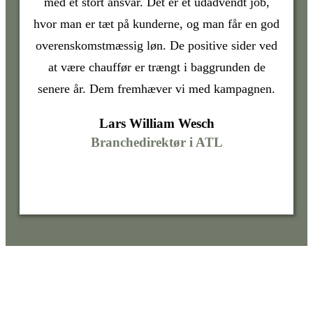
med et stort ansvar. Det er et udadvendt job,
hvor man er tæt på kunderne, og man får en god
overenskomstmæssig løn. De positive sider ved
at være chauffør er trængt i baggrunden de
senere år. Dem fremhæver vi med kampagnen.​​​​‌ ‍ ​‍​‍‌‍ ‌ ​‍‌‍‍‌‌‍‌ ‌‍‍‌‌‍ ‍​‍​‍​ ‍‍​‍​‍‌ ​ ‌‍​‌‌‍ ‍‌‍‍‌‌ ‌​‌ ‍‌​‍ ‍‌‍‍‌‌‍ ​‍​‍​‍ ​​‍​‍‌‍‍​‌ ​‍‌‍‌‌‌‍‌‍​‍​‍​ ‍‍​‍​‍‌‍‍​‌ ‌​‌ ‌​‌ ​​‌ ​ ​ ‍‍​‍ ​‍ ‌ ‌​‌ ‌‌​‍ ‍‌ ​ ‌‍​‌‌‍ ‍‌‍‍‌‌ ‌​‌ ‍‌​‍ ‍‌ ​ ‌ ‌​‌ ‌‌‌‍‌​‌‍‍‌‌‍ ​‍ ‌‍‍‌‌‍ ‍‌ ‌​‌‍‌‌‌‍ ‍‌ ‌​​‍ ‌‍‌‌‌‍‌​‌‍‍‌‌ ‌​​‍ ‌‍ ‌‌‍ ‌‍‌​‌‍‌‌​ ‌‌ ​​‌ ​‍‌‍‌‌‌ ​ ‌‍‌‌‌‍ ‍‌ ‌​‌‍​‌‌ ‌​‌‍‍‌‌‍ ‌‍ ‍​ ‍ ‌‍‍‌‌‍‌​​ ‌‌ ​​‌‍​‌‌‍‌ ‌‍‌‌​‍ ‌‌‍‍‍‌‍ ‌‍​‍​‍ ‌‌‍‍‌​‍ ‌‌ ‌​‌ ​‍‌‍​‌‌‍ ‍‌ ​ ‌ ​​‌‍ ‌ ​‍‌ ‌​​ ‍ ‌ ‌​‌ ‍‌‌ ​​‌‍‌‌​ ‌‌ ​​‌‍​‌‌‍‌ ‌‍‌‌​ ‍ ‌ ​​‌‍​‌‌ ‌​‌‍‍​​ ‌‌ ​ ‌‍‌‌‌‍​ ‌ ‌​‌‍‍‌‌‍ ‌‍ ‍‌ ​ ​‍‌‌​ ‌‌‌​​‍‌‌ ‌‍‍ ‌‍‌‌‌ ‍‌​‍‌‌​ ​ ‌​‌​​‍‌‌​ ​ ‌​‌​​‍‌‌​ ​‍​ ​‍‌‍​‍‌‍​‌​ ​‍​ ​‌​ ​​​ ​‍‌‍​ ‌‍‌​​‍‌‌​ ​‍​ ​‍​‍‌‌​ ‌‌‌​‌​​‍ ‍‌‍​ ‌‍ ‌‍ ‍‌ ‌​‌‍‌‌‌‍ ‍‌ ‌​​‍‌‌​ ‌‌‌​​‍‌‌ ‌‍‍ ‌‍‌‌‌ ‍‌​‍‌‌​ ​ ‌​‌​​‍‌‌​ ​ ‌​‌​​‍‌‌​ ​‍​ ​‍​ ‌ ​ ‌ ‌‍​‌‌‍​‍​ ‌‍‌‍​‌​ ​‍​ ‌‍‌‍‌‍​ ​​​ ‍​‌‍​‍​‍‌‌​ ​‍​ ​‍​‍‌‌​ ‌‌‌​‌​​‍ ‍‌‍​‍‌‍ ‌‍‌​‌ ‍‌​‍‌‌​ ‌‌‌​​‍‌‌ ‌‍‍ ‌‍‌‌‌ ‍‌​‍‌‌​ ​ ‌​‌​​‍‌‌​ ​ ‌​‌​​‍‌‌​ ​‍​ ​‍‌‍ ‌‌‍‍‌‌‍‌ ​ ‌ ​ ‌ ‌‍​‌‌‍​‍​ ​​​ ​‌​‍‌‌​ ​‍​ ​‍​‍‌‌​ ‌‌‌​‌​​‍ ‍‌‍​ ‌‍‍​‌‍‍‌‌‍ ​‌‍‌​‌ ​‍‌‍‌‌‌‍ ‍​‍‌‌​ ‌‌‌​​‍‌‌ ‌‍‍ ‌‍‌‌‌ ‍‌​‍‌‌​ ​ ‌​‌​​‍‌‌​ ​ ‌​‌​​‍‌‌​ ​‍​ ​‍‌‍ ‌‌‍‍‌‌‍‌ ​ ‌ ​ ‌ ‌‍​‌‌‍​‍​ ​​​ ​‍​‍‌‌​ ​‍​ ​‍​‍‌‌​ ‌‌‌​‌​​‍ ‍‌ ‌​‌‍‌‌‌ ‍​‌ ‌​​ ‌‍​‍‌‍​‌‌ ​ ‌‍‌‌‌‌‌‌‌ ​‍‌‍ ​​ ‌‌‍‍​‌ ‌​‌ ‌​‌ ​​‌ ​ ​‍‌‌​ ​ ‌​​‌​‍‌‌​ ​‍‌​‌‍​‍‌‌​ ​‍‌​‌‍‌ ‌​‌ ‌‌​‍ ‍‌ ​ ‌‍​‌‌‍ ‍‌‍‍‌‌ ‌​‌ ‍‌​‍ ‍‌ ​ ‌ ‌​‌ ‌‌‌‍‌​‌‍‍‌‌‍ ​‍‌‍‌‍‍‌‌‍‌​​ ‌‌ ​​‌‍​‌‌‍‌ ‌‍‌‌​‍ ‌‌‍‍‍‌‍ ‌‍​‍​‍ ‌‌‍‍‌​‍ ‌‌ ‌​‌ ​‍‌‍​‌‌‍ ‍‌ ​ ‌ ​​‌‍ ‌ ​‍‌ ‌​​‍‌‍‌ ‌​‌ ‍‌‌ ​​‌‍‌‌​ ‌‌ ​​‌‍​‌‌‍‌ ‌‍‌‌​‍‌‍‌ ​​‌‍​‌‌ ‌​‌‍‍​​ ‌‌ ​ ‌‍‌‌‌‍​ ‌ ‌​‌‍‍‌‌‍ ‌‍ ‍‌ ​ ​‍‌‌​ ‌‌‌​​‍‌‌ ‌‍‍ ‌‍‌‌‌ ‍‌​‍‌‌​ ​ ‌​‌​​‍‌‌​ ​ ‌​‌​​‍‌‌​ ​‍​ ​‍‌‍​‍‌‍​‌​ ​‍​ ​‌​ ​​​ ​‍‌‍​ ‌‍‌​​‍‌‌​ ​‍​ ​‍​‍‌‌​ ‌‌‌​‌​​‍ ‍‌‍​ ‌‍ ‌‍ ‍‌ ‌​‌‍‌‌‌‍ ‍‌ ‌​​‍‌‌​ ‌‌‌​​‍‌‌ ‌‍‍ ‌‍‌‌‌ ‍‌​‍‌‌​ ​ ‌​‌​​‍‌‌​ ​ ‌​‌​​‍‌‌​ ​‍​ ​‍​ ‌ ​ ‌ ‌‍​‌‌‍​‍​ ‌‍‌‍​‌​ ​‍​ ‌‍‌‍‌‍​ ​​​ ‍​‌‍​‍​‍‌‌​ ​‍​ ​‍​‍‌‌​ ‌‌‌​‌​​‍ ‍‌‍​‍‌‍ ‌‍‌​‌ ‍‌​‍‌‌​ ‌‌‌​​‍‌‌ ‌‍‍ ‌‍‌‌‌ ‍‌​‍‌‌​ ​ ‌​‌​​‍‌‌​ ​ ‌​‌​​‍‌‌​ ​‍​ ​‍‌‍ ‌‌‍‍‌‌‍‌ ​ ‌ ​ ‌ ‌‍​‌‌‍​‍​ ​​​ ​‌​‍‌‌​ ​‍​ ​‍​‍‌‌​ ‌‌‌​‌​​‍ ‍‌‍​ ‌‍‍​‌‍‍‌‌‍ ​‌‍‌​‌ ​‍‌‍‌‌‌‍ ‍​‍‌‌​ ‌‌‌​​‍‌‌ ‌‍‍ ‌‍‌‌‌ ‍‌​‍‌‌​ ​ ‌​‌​​‍‌‌​ ​ ‌​‌​​‍‌‌​ ​‍​ ​‍‌‍ ‌‌‍‍‌‌‍‌ ​ ‌ ​ ‌ ‌‍​‌‌‍​‍​ ​​​ ​‍​‍‌‌​ ​‍​ ​‍​‍‌‌​ ‌‌‌​‌​​‍ ‍‌ ‌​‌‍‌‌‌ ‍​‌ ‌​​‍‌‍‌ ​​‌‍‌‌‌ ​‍‌ ​ ‌ ​​‌‍‌‌‌‍​ ‌ ‌​‌‍‍‌‌ ‌‍‌‍‌‌​ ‌‌ ​​‌ ‌‌‌‍​‍‌‍ ​‌‍‍‌‌ ​ ‌‍‍​‌‍‌‌‌‍‌​​‍​‍‌ ‌
Lars William Wesch​​​​‌ ‍ ​‍​‍‌‍ ‌ ​‍‌‍‍‌‌‍‌ ‌‍‍‌‌‍ ‍​‍​‍​ ‍‍​‍​‍‌ ​ ‌‍​‌‌‍ ‍‌‍‍‌‌ ‌​‌ ‍‌​‍ ‍‌‍‍‌‌‍ ​‍​‍​‍ ​​‍​‍‌‍‍​‌ ​‍‌‍‌‌‌‍‌‍​‍​‍​ ‍‍​‍​‍‌‍‍​‌ ‌​‌ ‌​‌ ​​‌ ​ ​ ‍‍​‍ ​‍ ‌ ‌​‌ ‌‌​‍ ‍‌ ​ ‌‍​‌‌‍ ‍‌‍‍‌‌ ‌​‌ ‍‌​‍ ‍‌ ​ ‌ ‌​‌ ‌‌‌‍‌​‌‍‍‌‌‍ ​‍ ‌‍‍‌‌‍ ‍‌ ‌​‌‍‌‌‌‍ ‍‌ ‌​​‍ ‌‍‌‌‌‍‌​‌‍‍‌‌ ‌​​‍ ‌‍ ‌‌‍ ‌‍‌​‌‍‌‌​ ‌‌ ​​‌ ​‍‌‍‌‌‌ ​ ‌‍‌‌‌‍ ‍‌ ‌​‌‍​‌‌ ‌​‌‍‍‌‌‍ ‌‍ ‍​ ‍ ‌‍‍‌‌‍‌​​ ‌‌ ​​‌‍​‌‌‍‌ ‌‍‌‌​‍ ‌‌‍‍‍‌‍ ‌‍​‍​‍ ‌‌‍‍‌​‍ ‌‌ ‌​‌ ​‍‌‍​‌‌‍ ‍‌ ​ ‌ ​​‌‍ ‌ ​‍‌ ‌​​ ‍ ‌ ‌​‌ ‍‌‌ ​​‌‍‌‌​ ‌‌ ​​‌‍​‌‌‍‌ ‌‍‌‌​ ‍ ‌ ​​‌‍​‌‌ ‌​‌‍‍​​ ‌‌ ​ ‌‍‌‌‌‍​ ‌ ‌​‌‍‍‌‌‍ ‌‍ ‍‌ ​ ​‍‌‌​ ‌‌‌​​‍‌‌ ‌‍‍ ‌‍‌‌‌ ‍‌​‍‌‌​ ​ ‌​‌​​‍‌‌​ ​ ‌​‌​​‍‌‌​ ​‍​ ​‍‌‍​‍‌‍​‌​ ​‍​ ​‌​ ​​​ ​‍‌‍​ ‌‍‌​​‍‌‌​ ​‍​ ​‍​‍‌‌​ ‌‌‌​‌​​‍ ‍‌‍​ ‌‍ ‌‍ ‍‌ ‌​‌‍‌‌‌‍ ‍‌ ‌​​‍‌‌​ ‌‌‌​​‍‌‌ ‌‍‍ ‌‍‌‌‌ ‍‌​‍‌‌​ ​ ‌​‌​​‍‌‌​ ​ ‌​‌​​‍‌‌​ ​‍​ ​‍​ ‌ ​ ‌ ‌‍​‌‌‍​‍​ ‌‍‌‍​‌​ ​‍​ ‌‍‌‍‌‍​ ​​​ ‍​‌‍​‍​‍‌‌​ ​‍​ ​‍​‍‌‌​ ‌‌‌​‌​​‍ ‍‌‍​‌‌ ‌​‌ ‌​‌ ​‍‌‍‍‌‌‍​‍‌ ‌‌‌ ‌​‌‍‍‌‌‍ ‌‍ ‍​ ‌‍​‍‌‍​‌‌ ​ ‌‍‌‌‌‌‌‌‌ ​‍‌‍ ​​ ‌‌‍‍​‌ ‌​‌ ‌​‌ ​​‌ ​ ​‍‌‌​ ​ ‌​​‌​‍‌‌​ ​‍‌​‌‍​‍‌‌​ ​‍‌​‌‍‌ ‌​‌ ‌‌​‍ ‍‌ ​ ‌‍​‌‌‍ ‍‌‍‍‌‌ ‌​‌ ‍‌​‍ ‍‌ ​ ‌ ‌​‌ ‌‌‌‍‌​‌‍‍‌‌‍ ​‍‌‍‌‍‍‌‌‍‌​​ ‌‌ ​​‌‍​‌‌‍‌ ‌‍‌‌​‍ ‌‌‍‍‍‌‍ ‌‍​‍​‍ ‌‌‍‍‌​‍ ‌‌ ‌​‌ ​‍‌‍​‌‌‍ ‍‌ ​ ‌ ​​‌‍ ‌ ​‍‌ ‌​​‍‌‍‌ ‌​‌ ‍‌‌ ​​‌‍‌‌​ ‌‌ ​​‌‍​‌‌‍‌ ‌‍‌‌​‍‌‍‌ ​​‌‍​‌‌ ‌​‌‍‍​​ ‌‌ ​ ‌‍‌‌‌‍​ ‌ ‌​‌‍‍‌‌‍ ‌‍ ‍‌ ​ ​‍‌‌​ ‌‌‌​​‍‌‌ ‌‍‍ ‌‍‌‌‌ ‍‌​‍‌‌​ ​ ‌​‌​​‍‌‌​ ​ ‌​‌​​‍‌‌​ ​‍​ ​‍‌‍​‍‌‍​‌​ ​‍​ ​‌​ ​​​ ​‍‌‍​ ‌‍‌​​‍‌‌​ ​‍​ ​‍​‍‌‌​ ‌‌‌​‌​​‍ ‍‌‍​ ‌‍ ‌‍ ‍‌ ‌​‌‍‌‌‌‍ ‍‌ ‌​​‍‌‌​ ‌‌‌​​‍‌‌ ‌‍‍ ‌‍‌‌‌ ‍‌​‍‌‌​ ​ ‌​‌​​‍‌‌​ ​ ‌​‌​​‍‌‌​ ​‍​ ​‍​ ‌ ​ ‌ ‌‍​‌‌‍​‍​ ‌‍‌‍​‌​ ​‍​ ‌‍‌‍‌‍​ ​​​ ‍​‌‍​‍​‍‌‌​ ​‍​ ​‍​‍‌‌​ ‌‌‌​‌​​‍ ‍‌‍​‌‌ ‌​‌ ‌​‌ ​‍‌‍‍‌‌‍​‍‌ ‌‌‌ ‌​‌‍‍‌‌‍ ‌‍ ‍​‍‌‍‌ ​​‌‍‌‌‌ ​‍‌ ​ ‌ ​​‌‍‌‌‌‍​ ‌ ‌​‌‍‍‌‌ ‌‍‌‍‌‌​ ‌‌ ​​‌ ‌‌‌‍​‍‌‍ ​‌‍‍‌‌ ​ ‌‍‍​‌‍‌‌‌‍‌​​‍​‍‌ ‌
Branchedirektør i ATL​​​​‌ ‍ ​‍​‍‌‍ ‌ ​‍‌‍‍‌‌‍‌ ‌‍‍‌‌‍ ‍​‍​‍​ ‍‍​‍​‍‌ ​ ‌‍​‌‌‍ ‍‌‍‍‌‌ ‌​‌ ‍‌​‍ ‍‌‍‍‌‌‍ ​‍​‍​‍ ​​‍​‍‌‍‍​‌ ​‍‌‍‌‌‌‍‌‍​‍​‍​ ‍‍​‍​‍‌‍‍​‌ ‌​‌ ‌​‌ ​​‌ ​ ​ ‍‍​‍ ​‍ ‌ ‌​‌ ‌‌​‍ ‍‌ ​ ‌‍​‌‌‍ ‍‌‍‍‌‌ ‌​‌ ‍‌​‍ ‍‌ ​ ‌ ‌​‌ ‌‌‌‍‌​‌‍‍‌‌‍ ​‍ ‌‍‍‌‌‍ ‍‌ ‌​‌‍‌‌‌‍ ‍‌ ‌​​‍ ‌‍‌‌‌‍‌​‌‍‍‌‌ ‌​​‍ ‌‍ ‌‌‍ ‌‍‌​‌‍‌‌​ ‌‌ ​​‌ ​‍‌‍‌‌‌ ​ ‌‍‌‌‌‍ ‍‌ ‌​‌‍​‌‌ ‌​‌‍‍‌‌‍ ‌‍ ‍​ ‍ ‌‍‍‌‌‍‌​​ ‌‌ ​​‌‍​‌‌‍‌ ‌‍‌‌​‍ ‌‌‍‍‍‌‍ ‌‍​‍​‍ ‌‌‍‍‌​‍ ‌‌ ‌​‌ ​‍‌‍​‌‌‍ ‍‌ ​ ‌ ​​‌‍ ‌ ​‍‌ ‌​​ ‍ ‌ ‌​‌ ‍‌‌ ​​‌‍‌‌​ ‌‌ ​​‌‍​‌‌‍‌ ‌‍‌‌​ ‍ ‌ ​​‌‍​‌‌ ‌​‌‍‍​​ ‌‌ ​ ‌‍‌‌‌‍​ ‌ ‌​‌‍‍‌‌‍ ‌‍ ‍‌ ​ ​‍‌‌​ ‌‌‌​​‍‌‌ ‌‍‍ ‌‍‌‌‌ ‍‌​‍‌‌​ ​ ‌​‌​​‍‌‌​ ​ ‌​‌​​‍‌‌​ ​‍​ ​‍‌‍​‍‌‍​‌​ ​‍​ ​‌​ ​​​ ​‍‌‍​ ‌‍‌​​‍‌‌​ ​‍​ ​‍​‍‌‌​ ‌‌‌​‌​​‍ ‍‌‍​ ‌‍ ‌‍ ‍‌ ‌​‌‍‌‌‌‍ ‍‌ ‌​​‍‌‌​ ‌‌‌​​‍‌‌ ‌‍‍ ‌‍‌‌‌ ‍‌​‍‌‌​ ​ ‌​‌​​‍‌‌​ ​ ‌​‌​​‍‌‌​ ​‍​ ​‍​ ‌ ​ ‌ ‌‍​‌‌‍​‍​ ‌‍‌‍​‌​ ​‍​ ‌‍‌‍‌‍​ ​​​ ‍​‌‍​‍​‍‌‌​ ​‍​ ​‍​‍‌‌​ ‌‌‌​‌​​‍ ‍‌ ​‍‌‍ ‌‍ ​‌‍‌‌​ ‌‍​‍‌‍​‌‌ ​ ‌‍‌‌‌‌‌‌‌ ​‍‌‍ ​​ ‌‌‍‍​‌ ‌​‌ ‌​‌ ​​‌ ​ ​‍‌‌​ ​ ‌​​‌​‍‌‌​ ​‍‌​‌‍​‍‌‌​ ​‍‌​‌‍‌ ‌​‌ ‌‌​‍ ‍‌ ​ ‌‍​‌‌‍ ‍‌‍‍‌‌ ‌​‌ ‍‌​‍ ‍‌ ​ ‌ ‌​‌ ‌‌‌‍‌​‌‍‍‌‌‍ ​‍‌‍‌‍‍‌‌‍‌​​ ‌‌ ​​‌‍​‌‌‍‌ ‌‍‌‌​‍ ‌‌‍‍‍‌‍ ‌‍​‍​‍ ‌‌‍‍‌​‍ ‌‌ ‌​‌ ​‍‌‍​‌‌‍ ‍‌ ​ ‌ ​​‌‍ ‌ ​‍‌ ‌​​‍‌‍‌ ‌​‌ ‍‌‌ ​​‌‍‌‌​ ‌‌ ​​‌‍​‌‌‍‌ ‌‍‌‌​‍‌‍‌ ​​‌‍​‌‌ ‌​‌‍‍​​ ‌‌ ​ ‌‍‌‌‌‍​ ‌ ‌​‌‍‍‌‌‍ ‌‍ ‍‌ ​ ​‍‌‌​ ‌‌‌​​‍‌‌ ‌‍‍ ‌‍‌‌‌ ‍‌​‍‌‌​ ​ ‌​‌​​‍‌‌​ ​ ‌​‌​​‍‌‌​ ​‍​ ​‍‌‍​‍‌‍​‌​ ​‍​ ​‌​ ​​​ ​‍‌‍​ ‌‍‌​​‍‌‌​ ​‍​ ​‍​‍‌‌​ ‌‌‌​‌​​‍ ‍‌‍​ ‌‍ ‌‍ ‍‌ ‌​‌‍‌‌‌‍ ‍‌ ‌​​‍‌‌​ ‌‌‌​​‍‌‌ ‌‍‍ ‌‍‌‌‌ ‍‌​‍‌‌​ ​ ‌​‌​​‍‌‌​ ​ ‌​‌​​‍‌‌​ ​‍​ ​‍​ ‌ ​ ‌ ‌‍​‌‌‍​‍​ ‌‍‌‍​‌​ ​‍​ ‌‍‌‍‌‍​ ​​​ ‍​‌‍​‍​‍‌‌​ ​‍​ ​‍​‍‌‌​ ‌‌‌​‌​​‍ ‍‌ ​‍‌‍ ‌‍ ​‌‍‌‌​‍‌‍‌ ​​‌‍‌‌‌ ​‍‌ ​ ‌ ​​‌‍‌‌‌‍​ ‌ ‌​‌‍‍‌‌ ‌‍‌‍‌‌​ ‌‌ ​​‌ ‌‌‌‍​‍‌‍ ​‌‍‍‌‌ ​ ‌‍‍​‌‍‌‌‌‍‌​​‍​‍‌ ‌