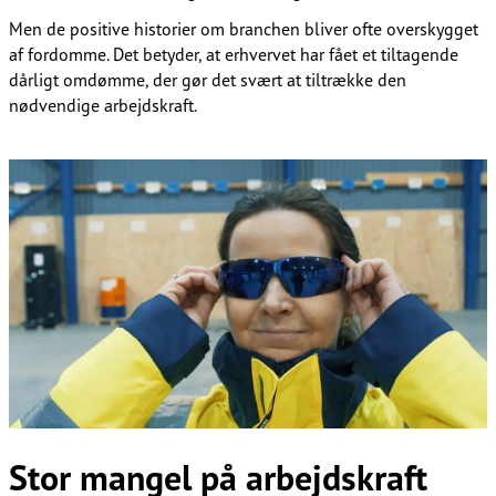
Men de positive historier om branchen bliver ofte overskygget
af fordomme. Det betyder, at erhvervet har fået et tiltagende
dårligt omdømme, der gør det svært at tiltrække den
nødvendige arbejdskraft.​​​​‌ ‍ ​‍​‍‌‍ ‌ ​‍‌‍‍‌‌‍‌ ‌‍‍‌‌‍ ‍​‍​‍​ ‍‍​‍​‍‌ ​ ‌‍​‌‌‍ ‍‌‍‍‌‌ ‌​‌ ‍‌​‍ ‍‌‍‍‌‌‍ ​‍​‍​‍ ​​‍​‍‌‍‍​‌ ​‍‌‍‌‌‌‍‌‍​‍​‍​ ‍‍​‍​‍‌‍‍​‌ ‌​‌ ‌​‌ ​​‌ ​ ​ ‍‍​‍ ​‍ ‌ ‌​‌ ‌‌​‍ ‍‌ ​ ‌‍​‌‌‍ ‍‌‍‍‌‌ ‌​‌ ‍‌​‍ ‍‌ ​ ‌ ‌​‌ ‌‌‌‍‌​‌‍‍‌‌‍ ​‍ ‌‍‍‌‌‍ ‍‌ ‌​‌‍‌‌‌‍ ‍‌ ‌​​‍ ‌‍‌‌‌‍‌​‌‍‍‌‌ ‌​​‍ ‌‍ ‌‌‍ ‌‍‌​‌‍‌‌​ ‌‌ ​​‌ ​‍‌‍‌‌‌ ​ ‌‍‌‌‌‍ ‍‌ ‌​‌‍​‌‌ ‌​‌‍‍‌‌‍ ‌‍ ‍​ ‍ ‌‍‍‌‌‍‌​​ ‌‌ ​​‌‍​‌‌‍‌ ‌‍‌‌​‍ ‌‌‍‍‍‌‍ ‌‍​‍​‍ ‌‌‍‍‌​‍ ‌‌ ‌​‌ ​‍‌‍​‌‌‍ ‍‌ ​ ‌ ​​‌‍ ‌ ​‍‌ ‌​​ ‍ ‌ ‌​‌ ‍‌‌ ​​‌‍‌‌​ ‌‌ ​​‌‍​‌‌‍‌ ‌‍‌‌​ ‍ ‌ ​​‌‍​‌‌ ‌​‌‍‍​​ ‌‌ ​ ‌‍‌‌‌‍​ ‌ ‌​‌‍‍‌‌‍ ‌‍ ‍‌ ​ ​‍‌‌​ ‌‌‌​​‍‌‌ ‌‍‍ ‌‍‌‌‌ ‍‌​‍‌‌​ ​ ‌​‌​​‍‌‌​ ​ ‌​‌​​‍‌‌​ ​‍​ ​‍​ ​ ​ ‌ ‌‍‌​​ ‌‌​ ​ ​ ‍​‌‍​ ‌‍​‌​‍‌‌​ ​‍​ ​‍​‍‌‌​ ‌‌‌​‌​​‍ ‍‌‍​ ‌‍ ‌‍ ‍‌ ‌​‌‍‌‌‌‍ ‍‌ ‌​​‍‌‌​ ‌‌‌​​‍‌‌ ‌‍‍ ‌‍‌‌‌ ‍‌​‍‌‌​ ​ ‌​‌​​‍‌‌​ ​ ‌​‌​​‍‌‌​ ​‍​ ​‍‌‍​ ​ ‍​​ ​​​ ‍​‌‍​ ​ ‍‌​ ‌‌​ ‌ ​‍‌‌​ ​‍​ ​‍​‍‌‌​ ‌‌‌​‌​​‍ ‍‌‍​‍‌‍ ‌‍‌​‌ ‍‌​‍‌‌​ ‌‌‌​​‍‌‌ ‌‍‍ ‌‍‌‌‌ ‍‌​‍‌‌​ ​ ‌​‌​​‍‌‌​ ​ ‌​‌​​‍‌‌​ ​‍​ ​‍​ ‍‌‌‍‌‍​ ​ ​ ‌‍​ ​​‌‍​‍​ ​​​ ‍​​‍‌‌​ ​‍​ ​‍​‍‌‌​ ‌‌‌​‌​​‍ ‍‌‍​ ‌‍‍​‌‍‍‌‌‍ ​‌‍‌​‌ ​‍‌‍‌‌‌‍ ‍​‍‌‌​ ‌‌‌​​‍‌‌ ‌‍‍ ‌‍‌‌‌ ‍‌​‍‌‌​ ​ ‌​‌​​‍‌‌​ ​ ‌​‌​​‍‌‌​ ​‍​ ​‍​ ‌‌​ ‌‌​ ​‍‌‍​‌​ ‌ ​ ‍​‌‍​‌‌‍‌​​‍‌‌​ ​‍​ ​‍​‍‌‌​ ‌‌‌​‌​​‍ ‍‌ ‌​‌‍‌‌‌ ‍​‌ ‌​​ ‌‍​‍‌‍​‌‌ ​ ‌‍‌‌‌‌‌‌‌ ​‍‌‍ ​​ ‌‌‍‍​‌ ‌​‌ ‌​‌ ​​‌ ​ ​‍‌‌​ ​ ‌​​‌​‍‌‌​ ​‍‌​‌‍​‍‌‌​ ​‍‌​‌‍‌ ‌​‌ ‌‌​‍ ‍‌ ​ ‌‍​‌‌‍ ‍‌‍‍‌‌ ‌​‌ ‍‌​‍ ‍‌ ​ ‌ ‌​‌ ‌‌‌‍‌​‌‍‍‌‌‍ ​‍‌‍‌‍‍‌‌‍‌​​ ‌‌ ​​‌‍​‌‌‍‌ ‌‍‌‌​‍ ‌‌‍‍‍‌‍ ‌‍​‍​‍ ‌‌‍‍‌​‍ ‌‌ ‌​‌ ​‍‌‍​‌‌‍ ‍‌ ​ ‌ ​​‌‍ ‌ ​‍‌ ‌​​‍‌‍‌ ‌​‌ ‍‌‌ ​​‌‍‌‌​ ‌‌ ​​‌‍​‌‌‍‌ ‌‍‌‌​‍‌‍‌ ​​‌‍​‌‌ ‌​‌‍‍​​ ‌‌ ​ ‌‍‌‌‌‍​ ‌ ‌​‌‍‍‌‌‍ ‌‍ ‍‌ ​ ​‍‌‌​ ‌‌‌​​‍‌‌ ‌‍‍ ‌‍‌‌‌ ‍‌​‍‌‌​ ​ ‌​‌​​‍‌‌​ ​ ‌​‌​​‍‌‌​ ​‍​ ​‍​ ​ ​ ‌ ‌‍‌​​ ‌‌​ ​ ​ ‍​‌‍​ ‌‍​‌​‍‌‌​ ​‍​ ​‍​‍‌‌​ ‌‌‌​‌​​‍ ‍‌‍​ ‌‍ ‌‍ ‍‌ ‌​‌‍‌‌‌‍ ‍‌ ‌​​‍‌‌​ ‌‌‌​​‍‌‌ ‌‍‍ ‌‍‌‌‌ ‍‌​‍‌‌​ ​ ‌​‌​​‍‌‌​ ​ ‌​‌​​‍‌‌​ ​‍​ ​‍‌‍​ ​ ‍​​ ​​​ ‍​‌‍​ ​ ‍‌​ ‌‌​ ‌ ​‍‌‌​ ​‍​ ​‍​‍‌‌​ ‌‌‌​‌​​‍ ‍‌‍​‍‌‍ ‌‍‌​‌ ‍‌​‍‌‌​ ‌‌‌​​‍‌‌ ‌‍‍ ‌‍‌‌‌ ‍‌​‍‌‌​ ​ ‌​‌​​‍‌‌​ ​ ‌​‌​​‍‌‌​ ​‍​ ​‍​ ‍‌‌‍‌‍​ ​ ​ ‌‍​ ​​‌‍​‍​ ​​​ ‍​​‍‌‌​ ​‍​ ​‍​‍‌‌​ ‌‌‌​‌​​‍ ‍‌‍​ ‌‍‍​‌‍‍‌‌‍ ​‌‍‌​‌ ​‍‌‍‌‌‌‍ ‍​‍‌‌​ ‌‌‌​​‍‌‌ ‌‍‍ ‌‍‌‌‌ ‍‌​‍‌‌​ ​ ‌​‌​​‍‌‌​ ​ ‌​‌​​‍‌‌​ ​‍​ ​‍​ ‌‌​ ‌‌​ ​‍‌‍​‌​ ‌ ​ ‍​‌‍​‌‌‍‌​​‍‌‌​ ​‍​ ​‍​‍‌‌​ ‌‌‌​‌​​‍ ‍‌ ‌​‌‍‌‌‌ ‍​‌ ‌​​‍‌‍‌ ​​‌‍‌‌‌ ​‍‌ ​ ‌ ​​‌‍‌‌‌‍​ ‌ ‌​‌‍‍‌‌ ‌‍‌‍‌‌​ ‌‌ ​​‌ ‌‌‌‍​‍‌‍ ​‌‍‍‌‌ ​ ‌‍‍​‌‍‌‌‌‍‌​​‍​‍‌ ‌
Stor mangel på arbejdskraft​​​​‌ ‍ ​‍​‍‌‍ ‌ ​‍‌‍‍‌‌‍‌ ‌‍‍‌‌‍ ‍​‍​‍​ ‍‍​‍​‍‌ ​ ‌‍​‌‌‍ ‍‌‍‍‌‌ ‌​‌ ‍‌​‍ ‍‌‍‍‌‌‍ ​‍​‍​‍ ​​‍​‍‌‍‍​‌ ​‍‌‍‌‌‌‍‌‍​‍​‍​ ‍‍​‍​‍‌‍‍​‌ ‌​‌ ‌​‌ ​​‌ ​ ​ ‍‍​‍ ​‍ ‌ ‌​‌ ‌‌​‍ ‍‌ ​ ‌‍​‌‌‍ ‍‌‍‍‌‌ ‌​‌ ‍‌​‍ ‍‌ ​ ‌ ‌​‌ ‌‌‌‍‌​‌‍‍‌‌‍ ​‍ ‌‍‍‌‌‍ ‍‌ ‌​‌‍‌‌‌‍ ‍‌ ‌​​‍ ‌‍‌‌‌‍‌​‌‍‍‌‌ ‌​​‍ ‌‍ ‌‌‍ ‌‍‌​‌‍‌‌​ ‌‌ ​​‌ ​‍‌‍‌‌‌ ​ ‌‍‌‌‌‍ ‍‌ ‌​‌‍​‌‌ ‌​‌‍‍‌‌‍ ‌‍ ‍​ ‍ ‌‍‍‌‌‍‌​​ ‌‌ ​​‌‍​‌‌‍‌ ‌‍‌‌​‍ ‌‌‍‍‍‌‍ ‌‍​‍​‍ ‌‌‍‍‌​‍ ‌‌ ‌​‌ ​‍‌‍​‌‌‍ ‍‌ ​ ‌ ​​‌‍ ‌ ​‍‌ ‌​​ ‍ ‌ ‌​‌ ‍‌‌ ​​‌‍‌‌​ ‌‌ ​​‌‍​‌‌‍‌ ‌‍‌‌​ ‍ ‌ ​​‌‍​‌‌ ‌​‌‍‍​​ ‌‌ ​ ‌‍‌‌‌‍​ ‌ ‌​‌‍‍‌‌‍ ‌‍ ‍‌ ​ ​‍‌‌​ ‌‌‌​​‍‌‌ ‌‍‍ ‌‍‌‌‌ ‍‌​‍‌‌​ ​ ‌​‌​​‍‌‌​ ​ ‌​‌​​‍‌‌​ ​‍​ ​‍​ ‌​​ ​​‌‍​‍‌‍‌‌​ ‌‍​ ​ ​ ​​​ ‌​​‍‌‌​ ​‍​ ​‍​‍‌‌​ ‌‌‌​‌​​‍ ‍‌‍​ ‌‍ ‌‍ ‍‌ ‌​‌‍‌‌‌‍ ‍‌ ‌​​‍‌‌​ ‌‌‌​​‍‌‌ ‌‍‍ ‌‍‌‌‌ ‍‌​‍‌‌​ ​ ‌​‌​​‍‌‌​ ​ ‌​‌​​‍‌‌​ ​‍​ ​‍​ ​‍​ ‌​‌‍​ ‌‍​ ​ ​‍​ ​ ​ ‌‌​ ‍​​‍‌‌​ ​‍​ ​‍​‍‌‌​ ‌‌‌​‌​​‍ ‍‌‍​‍‌‍ ​‌‍ ‌‍​ ‌‍‍ ‌ ​ ​‍‌‌​ ‌‌‌​​‍‌‌ ‌‍‍ ‌‍‌‌‌ ‍‌​‍‌‌​ ​ ‌​‌​​‍‌‌​ ​ ‌​‌​​‍‌‌​ ​‍​ ​‍​ ​ ‌‍​‌‌‍​‍‌‍​‍​ ‌‍‌‍‌‌​ ‌​​ ​ ​ ​ ​ ‍​‌‍​‌​ ​‍​‍‌‌​ ​‍​ ​‍​‍‌‌​ ‌‌‌​‌​​‍ ‍‌‍​‍‌‍ ‌‍‌​‌ ‍‌​‍‌‌​ ‌‌‌​​‍‌‌ ‌‍‍ ‌‍‌‌‌ ‍‌​‍‌‌​ ​ ‌​‌​​‍‌‌​ ​ ‌​‌​​‍‌‌​ ​‍​ ​‍​ ‍​​ ​ ​ ‌ ‌‍​‌​ ‌​​ ‌ ‌‍​‍‌‍​‍​ ‌​‌‍‌​​ ‍​‌‍​‌​‍‌‌​ ​‍​ ​‍​‍‌‌​ ‌‌‌​‌​​‍ ‍‌‍​ ‌‍‍​‌‍‍‌‌‍ ​‌‍‌​‌ ​‍‌‍‌‌‌‍ ‍​‍‌‌​ ‌‌‌​​‍‌‌ ‌‍‍ ‌‍‌‌‌ ‍‌​‍‌‌​ ​ ‌​‌​​‍‌‌​ ​ ‌​‌​​‍‌‌​ ​‍​ ​‍‌‍‌‍​ ‌​​ ‌​​ ‌‌​ ​‌‌‍​‍​ ‌ ​ ‌‍​ ​‍​ ​​​ ‍‌​ ​‌​‍‌‌​ ​‍​ ​‍​‍‌‌​ ‌‌‌​‌​​‍ ‍‌ ‌​‌‍‌‌‌ ‍​‌ ‌​​ ‌‍​‍‌‍​‌‌ ​ ‌‍‌‌‌‌‌‌‌ ​‍‌‍ ​​ ‌‌‍‍​‌ ‌​‌ ‌​‌ ​​‌ ​ ​‍‌‌​ ​ ‌​​‌​‍‌‌​ ​‍‌​‌‍​‍‌‌​ ​‍‌​‌‍‌ ‌​‌ ‌‌​‍ ‍‌ ​ ‌‍​‌‌‍ ‍‌‍‍‌‌ ‌​‌ ‍‌​‍ ‍‌ ​ ‌ ‌​‌ ‌‌‌‍‌​‌‍‍‌‌‍ ​‍‌‍‌‍‍‌‌‍‌​​ ‌‌ ​​‌‍​‌‌‍‌ ‌‍‌‌​‍ ‌‌‍‍‍‌‍ ‌‍​‍​‍ ‌‌‍‍‌​‍ ‌‌ ‌​‌ ​‍‌‍​‌‌‍ ‍‌ ​ ‌ ​​‌‍ ‌ ​‍‌ ‌​​‍‌‍‌ ‌​‌ ‍‌‌ ​​‌‍‌‌​ ‌‌ ​​‌‍​‌‌‍‌ ‌‍‌‌​‍‌‍‌ ​​‌‍​‌‌ ‌​‌‍‍​​ ‌‌ ​ ‌‍‌‌‌‍​ ‌ ‌​‌‍‍‌‌‍ ‌‍ ‍‌ ​ ​‍‌‌​ ‌‌‌​​‍‌‌ ‌‍‍ ‌‍‌‌‌ ‍‌​‍‌‌​ ​ ‌​‌​​‍‌‌​ ​ ‌​‌​​‍‌‌​ ​‍​ ​‍​ ‌​​ ​​‌‍​‍‌‍‌‌​ ‌‍​ ​ ​ ​​​ ‌​​‍‌‌​ ​‍​ ​‍​‍‌‌​ ‌‌‌​‌​​‍ ‍‌‍​ ‌‍ ‌‍ ‍‌ ‌​‌‍‌‌‌‍ ‍‌ ‌​​‍‌‌​ ‌‌‌​​‍‌‌ ‌‍‍ ‌‍‌‌‌ ‍‌​‍‌‌​ ​ ‌​‌​​‍‌‌​ ​ ‌​‌​​‍‌‌​ ​‍​ ​‍​ ​‍​ ‌​‌‍​ ‌‍​ ​ ​‍​ ​ ​ ‌‌​ ‍​​‍‌‌​ ​‍​ ​‍​‍‌‌​ ‌‌‌​‌​​‍ ‍‌‍​‍‌‍ ​‌‍ ‌‍​ ‌‍‍ ‌ ​ ​‍‌‌​ ‌‌‌​​‍‌‌ ‌‍‍ ‌‍‌‌‌ ‍‌​‍‌‌​ ​ ‌​‌​​‍‌‌​ ​ ‌​‌​​‍‌‌​ ​‍​ ​‍​ ​ ‌‍​‌‌‍​‍‌‍​‍​ ‌‍‌‍‌‌​ ‌​​ ​ ​ ​ ​ ‍​‌‍​‌​ ​‍​‍‌‌​ ​‍​ ​‍​‍‌‌​ ‌‌‌​‌​​‍ ‍‌‍​‍‌‍ ‌‍‌​‌ ‍‌​‍‌‌​ ‌‌‌​​‍‌‌ ‌‍‍ ‌‍‌‌‌ ‍‌​‍‌‌​ ​ ‌​‌​​‍‌‌​ ​ ‌​‌​​‍‌‌​ ​‍​ ​‍​ ‍​​ ​ ​ ‌ ‌‍​‌​ ‌​​ ‌ ‌‍​‍‌‍​‍​ ‌​‌‍‌​​ ‍​‌‍​‌​‍‌‌​ ​‍​ ​‍​‍‌‌​ ‌‌‌​‌​​‍ ‍‌‍​ ‌‍‍​‌‍‍‌‌‍ ​‌‍‌​‌ ​‍‌‍‌‌‌‍ ‍​‍‌‌​ ‌‌‌​​‍‌‌ ‌‍‍ ‌‍‌‌‌ ‍‌​‍‌‌​ ​ ‌​‌​​‍‌‌​ ​ ‌​‌​​‍‌‌​ ​‍​ ​‍‌‍‌‍​ ‌​​ ‌​​ ‌‌​ ​‌‌‍​‍​ ‌ ​ ‌‍​ ​‍​ ​​​ ‍‌​ ​‌​‍‌‌​ ​‍​ ​‍​‍‌‌​ ‌‌‌​‌​​‍ ‍‌ ‌​‌‍‌‌‌ ‍​‌ ‌​​‍‌‍‌ ​​‌‍‌‌‌ ​‍‌ ​ ‌ ​​‌‍‌‌‌‍​ ‌ ‌​‌‍‍‌‌ ‌‍‌‍‌‌​ ‌‌ ​​‌ ‌‌‌‍​‍‌‍ ​‌‍‍‌‌ ​ ‌‍‍​‌‍‌‌‌‍‌​​‍​‍‌ ‌