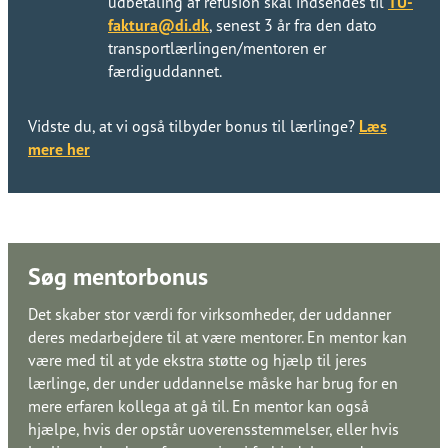
udbetaling af refusion skal indsendes til ​​​​‌ ‍ ​‍​‍‌‍ ‌ ​‍‌‍‍‌‌‍‌ ‌‍‍‌‌‍ ‍​‍​‍​ ‍‍​‍​‍‌ ​ ‌‍​‌‌‍ ‍‌‍‍‌‌ ‌​‌ ‍‌​‍ ‍‌‍‍‌‌‍ ​‍​‍​‍ ​​‍​‍‌‍‍​‌ ​‍‌‍‌‌‌‍‌‍​‍​‍​ ‍‍​‍​‍‌‍‍​‌ ‌​‌ ‌​‌ ​​‌ ​ ​ ‍‍​‍ ​‍ ‌ ‌​‌ ‌‌​‍ ‍‌ ​ ‌‍​‌‌‍ ‍‌‍‍‌‌ ‌​‌ ‍‌​‍ ‍‌ ​ ‌ ‌​‌ ‌‌‌‍‌​‌‍‍‌‌‍ ​‍ ‌‍‍‌‌‍ ‍‌ ‌​‌‍‌‌‌‍ ‍‌ ‌​​‍ ‌‍‌‌‌‍‌​‌‍‍‌‌ ‌​​‍ ‌‍ ‌‌‍ ‌‍‌​‌‍‌‌​ ‌‌ ​​‌ ​‍‌‍‌‌‌ ​ ‌‍‌‌‌‍ ‍‌ ‌​‌‍​‌‌ ‌​‌‍‍‌‌‍ ‌‍ ‍​ ‍ ‌‍‍‌‌‍‌​​ ‌‌ ​​‌‍​‌‌‍‌ ‌‍‌‌​‍ ‌‌ ‌​‌‍‍‌‌‍ ​‌ ​ ‌‍‍ ‌ ‌‌‌‍‌​​‍ ‌‌ ‌​‌‍‍‌‌‍ ​​‍ ‌‌ ‌‍‌‍‍‌‌ ​‍‌‍‍ ‌ ​ ‌‍ ‌‍ ‌‌‍‍​‌‍‌‌‌‍‌​‌‍‌‌‌ ​‍​ ‍ ‌ ‌​‌ ‍‌‌ ​​‌‍‌‌​ ‌‌ ​​‌‍​‌‌‍‌ ‌‍‌‌​ ‍ ‌ ​​‌‍​‌‌ ‌​‌‍‍​​ ‌‌ ​ ‌‍‌‌‌‍​ ‌ ‌​‌‍‍‌‌‍ ‌‍ ‍‌ ​ ​‍‌‌​ ‌‌‌​​‍‌‌ ‌‍‍ ‌‍‌‌‌ ‍‌​‍‌‌​ ​ ‌​‌​​‍‌‌​ ​ ‌​‌​​‍‌‌​ ​‍​ ​‍‌‍‌‌​ ​ ​ ​‍​ ​‌‌‍​ ‌‍​ ​ ​‌​ ‌‍​ ‌​‌‍​ ​ ​‌​ ​‌​‍‌‌​ ​‍​ ​‍​‍‌‌​ ‌‌‌​‌​​‍ ‍‌‍​ ‌‍ ‌‍ ‍‌ ‌​‌‍‌‌‌‍ ‍‌ ‌​​‍‌‌​ ‌‌‌​​‍‌‌ ‌‍‍ ‌‍‌‌‌ ‍‌​‍‌‌​ ​ ‌​‌​​‍‌‌​ ​ ‌​‌​​‍‌‌​ ​‍​ ​‍​ ‌ ​ ‍‌‌‍​‍​ ‌ ​ ‌​‌‍‌​​ ​ ​ ‌‌​ ‌‌‌‍​‍​ ​​​ ‌​​‍‌‌​ ​‍​ ​‍​‍‌‌​ ‌‌‌​‌​​‍ ‍‌‍​‍‌‍ ​‌‍ ‌‍​ ‌‍‍ ‌ ​ ​‍‌‌​ ‌‌‌​​‍‌‌ ‌‍‍ ‌‍‌‌‌ ‍‌​‍‌‌​ ​ ‌​‌​​‍‌‌​ ​ ‌​‌​​‍‌‌​ ​‍​ ​‍‌‍​‍​ ​ ​ ​ ‌‍‌‌‌‍​ ​ ​​​ ‌‍​ ‌‌‌‍​‌‌‍​ ​ ​‌​ ​ ​‍‌‌​ ​‍​ ​‍​‍‌‌​ ‌‌‌​‌​​‍ ‍‌‍‍‌‌ ‌​‌‍‌‌‌‍ ‌‌ ​ ​‍‌‌​ ‌‌‌​​‍‌‌ ‌‍‍ ‌‍‌‌‌ ‍‌​‍‌‌​ ​ ‌​‌​​‍‌‌​ ​ ‌​‌​​‍‌‌​ ​‍​ ​‍​ ​‍‌‍​‌​ ​ ​ ‌​‌‍​ ​ ​​‌‍‌‌‌‍​‌‌‍​‌‌‍​‌‌‍‌‍​ ​​​‍‌‌​ ​‍​ ​‍​‍‌‌​ ‌‌‌​‌​​‍ ‍‌‍​‍‌‍ ‌‍‌​‌ ‍‌​‍‌‌​ ‌‌‌​​‍‌‌ ‌‍‍ ‌‍‌‌‌ ‍‌​‍‌‌​ ​ ‌​‌​​‍‌‌​ ​ ‌​‌​​‍‌‌​ ​‍​ ​‍​ ‍‌‌‍‌​​ ‌‌‌‍‌‍​ ​‍​ ‌​‌‍‌​​ ​‍​ ​‍‌‍​ ​ ‍​​ ​​​‍‌‌​ ​‍​ ​‍​‍‌‌​ ‌‌‌​‌​​‍ ‍‌‍​ ‌‍‍​‌‍‍‌‌‍ ​‌‍‌​‌ ​‍‌‍‌‌‌‍ ‍​‍‌‌​ ‌‌‌​​‍‌‌ ‌‍‍ ‌‍‌‌‌ ‍‌​‍‌‌​ ​ ‌​‌​​‍‌‌​ ​ ‌​‌​​‍‌‌​ ​‍​ ​‍‌‍‌‍​ ‌​​ ‌‌​ ​‌​ ‌‍​ ​‍‌‍‌​‌‍‌‌​ ​ ​ ​ ‌‍​‌​ ‌‍​‍‌‌​ ​‍​ ​‍​‍‌‌​ ‌‌‌​‌​​‍ ‍‌ ‌​‌‍‌‌‌ ‍​‌ ‌​​ ‌‍​‍‌‍​‌‌ ​ ‌‍‌‌‌‌‌‌‌ ​‍‌‍ ​​ ‌‌‍‍​‌ ‌​‌ ‌​‌ ​​‌ ​ ​‍‌‌​ ​ ‌​​‌​‍‌‌​ ​‍‌​‌‍​‍‌‌​ ​‍‌​‌‍‌ ‌​‌ ‌‌​‍ ‍‌ ​ ‌‍​‌‌‍ ‍‌‍‍‌‌ ‌​‌ ‍‌​‍ ‍‌ ​ ‌ ‌​‌ ‌‌‌‍‌​‌‍‍‌‌‍ ​‍‌‍‌‍‍‌‌‍‌​​ ‌‌ ​​‌‍​‌‌‍‌ ‌‍‌‌​‍ ‌‌ ‌​‌‍‍‌‌‍ ​‌ ​ ‌‍‍ ‌ ‌‌‌‍‌​​‍ ‌‌ ‌​‌‍‍‌‌‍ ​​‍ ‌‌ ‌‍‌‍‍‌‌ ​‍‌‍‍ ‌ ​ ‌‍ ‌‍ ‌‌‍‍​‌‍‌‌‌‍‌​‌‍‌‌‌ ​‍​‍‌‍‌ ‌​‌ ‍‌‌ ​​‌‍‌‌​ ‌‌ ​​‌‍​‌‌‍‌ ‌‍‌‌​‍‌‍‌ ​​‌‍​‌‌ ‌​‌‍‍​​ ‌‌ ​ ‌‍‌‌‌‍​ ‌ ‌​‌‍‍‌‌‍ ‌‍ ‍‌ ​ ​‍‌‌​ ‌‌‌​​‍‌‌ ‌‍‍ ‌‍‌‌‌ ‍‌​‍‌‌​ ​ ‌​‌​​‍‌‌​ ​ ‌​‌​​‍‌‌​ ​‍​ ​‍‌‍‌‌​ ​ ​ ​‍​ ​‌‌‍​ ‌‍​ ​ ​‌​ ‌‍​ ‌​‌‍​ ​ ​‌​ ​‌​‍‌‌​ ​‍​ ​‍​‍‌‌​ ‌‌‌​‌​​‍ ‍‌‍​ ‌‍ ‌‍ ‍‌ ‌​‌‍‌‌‌‍ ‍‌ ‌​​‍‌‌​ ‌‌‌​​‍‌‌ ‌‍‍ ‌‍‌‌‌ ‍‌​‍‌‌​ ​ ‌​‌​​‍‌‌​ ​ ‌​‌​​‍‌‌​ ​‍​ ​‍​ ‌ ​ ‍‌‌‍​‍​ ‌ ​ ‌​‌‍‌​​ ​ ​ ‌‌​ ‌‌‌‍​‍​ ​​​ ‌​​‍‌‌​ ​‍​ ​‍​‍‌‌​ ‌‌‌​‌​​‍ ‍‌‍​‍‌‍ ​‌‍ ‌‍​ ‌‍‍ ‌ ​ ​‍‌‌​ ‌‌‌​​‍‌‌ ‌‍‍ ‌‍‌‌‌ ‍‌​‍‌‌​ ​ ‌​‌​​‍‌‌​ ​ ‌​‌​​‍‌‌​ ​‍​ ​‍‌‍​‍​ ​ ​ ​ ‌‍‌‌‌‍​ ​ ​​​ ‌‍​ ‌‌‌‍​‌‌‍​ ​ ​‌​ ​ ​‍‌‌​ ​‍​ ​‍​‍‌‌​ ‌‌‌​‌​​‍ ‍‌‍‍‌‌ ‌​‌‍‌‌‌‍ ‌‌ ​ ​‍‌‌​ ‌‌‌​​‍‌‌ ‌‍‍ ‌‍‌‌‌ ‍‌​‍‌‌​ ​ ‌​‌​​‍‌‌​ ​ ‌​‌​​‍‌‌​ ​‍​ ​‍​ ​‍‌‍​‌​ ​ ​ ‌​‌‍​ ​ ​​‌‍‌‌‌‍​‌‌‍​‌‌‍​‌‌‍‌‍​ ​​​‍‌‌​ ​‍​ ​‍​‍‌‌​ ‌‌‌​‌​​‍ ‍‌‍​‍‌‍ ‌‍‌​‌ ‍‌​‍‌‌​ ‌‌‌​​‍‌‌ ‌‍‍ ‌‍‌‌‌ ‍‌​‍‌‌​ ​ ‌​‌​​‍‌‌​ ​ ‌​‌​​‍‌‌​ ​‍​ ​‍​ ‍‌‌‍‌​​ ‌‌‌‍‌‍​ ​‍​ ‌​‌‍‌​​ ​‍​ ​‍‌‍​ ​ ‍​​ ​​​‍‌‌​ ​‍​ ​‍​‍‌‌​ ‌‌‌​‌​​‍ ‍‌‍​ ‌‍‍​‌‍‍‌‌‍ ​‌‍‌​‌ ​‍‌‍‌‌‌‍ ‍​‍‌‌​ ‌‌‌​​‍‌‌ ‌‍‍ ‌‍‌‌‌ ‍‌​‍‌‌​ ​ ‌​‌​​‍‌‌​ ​ ‌​‌​​‍‌‌​ ​‍​ ​‍‌‍‌‍​ ‌​​ ‌‌​ ​‌​ ‌‍​ ​‍‌‍‌​‌‍‌‌​ ​ ​ ​ ‌‍​‌​ ‌‍​‍‌‌​ ​‍​ ​‍​‍‌‌​ ‌‌‌​‌​​‍ ‍‌ ‌​‌‍‌‌‌ ‍​‌ ‌​​‍‌‍‌ ​​‌‍‌‌‌ ​‍‌ ​ ‌ ​​‌‍‌‌‌‍​ ‌ ‌​‌‍‍‌‌ ‌‍‌‍‌‌​ ‌‌ ​​‌ ‌‌‌‍​‍‌‍ ​‌‍‍‌‌ ​ ‌‍‍​‌‍‌‌‌‍‌​​‍​‍‌ ‌
TU-
faktura@di.dk​​​​‌ ‍ ​‍​‍‌‍ ‌ ​‍‌‍‍‌‌‍‌ ‌‍‍‌‌‍ ‍​‍​‍​ ‍‍​‍​‍‌ ​ ‌‍​‌‌‍ ‍‌‍‍‌‌ ‌​‌ ‍‌​‍ ‍‌‍‍‌‌‍ ​‍​‍​‍ ​​‍​‍‌‍‍​‌ ​‍‌‍‌‌‌‍‌‍​‍​‍​ ‍‍​‍​‍‌‍‍​‌ ‌​‌ ‌​‌ ​​‌ ​ ​ ‍‍​‍ ​‍ ‌ ‌​‌ ‌‌​‍ ‍‌ ​ ‌‍​‌‌‍ ‍‌‍‍‌‌ ‌​‌ ‍‌​‍ ‍‌ ​ ‌ ‌​‌ ‌‌‌‍‌​‌‍‍‌‌‍ ​‍ ‌‍‍‌‌‍ ‍‌ ‌​‌‍‌‌‌‍ ‍‌ ‌​​‍ ‌‍‌‌‌‍‌​‌‍‍‌‌ ‌​​‍ ‌‍ ‌‌‍ ‌‍‌​‌‍‌‌​ ‌‌ ​​‌ ​‍‌‍‌‌‌ ​ ‌‍‌‌‌‍ ‍‌ ‌​‌‍​‌‌ ‌​‌‍‍‌‌‍ ‌‍ ‍​ ‍ ‌‍‍‌‌‍‌​​ ‌‌ ​​‌‍​‌‌‍‌ ‌‍‌‌​‍ ‌‌ ‌​‌‍‍‌‌‍ ​‌ ​ ‌‍‍ ‌ ‌‌‌‍‌​​‍ ‌‌ ‌​‌‍‍‌‌‍ ​​‍ ‌‌ ‌‍‌‍‍‌‌ ​‍‌‍‍ ‌ ​ ‌‍ ‌‍ ‌‌‍‍​‌‍‌‌‌‍‌​‌‍‌‌‌ ​‍​ ‍ ‌ ‌​‌ ‍‌‌ ​​‌‍‌‌​ ‌‌ ​​‌‍​‌‌‍‌ ‌‍‌‌​ ‍ ‌ ​​‌‍​‌‌ ‌​‌‍‍​​ ‌‌ ​ ‌‍‌‌‌‍​ ‌ ‌​‌‍‍‌‌‍ ‌‍ ‍‌ ​ ​‍‌‌​ ‌‌‌​​‍‌‌ ‌‍‍ ‌‍‌‌‌ ‍‌​‍‌‌​ ​ ‌​‌​​‍‌‌​ ​ ‌​‌​​‍‌‌​ ​‍​ ​‍‌‍‌‌​ ​ ​ ​‍​ ​‌‌‍​ ‌‍​ ​ ​‌​ ‌‍​ ‌​‌‍​ ​ ​‌​ ​‌​‍‌‌​ ​‍​ ​‍​‍‌‌​ ‌‌‌​‌​​‍ ‍‌‍​ ‌‍ ‌‍ ‍‌ ‌​‌‍‌‌‌‍ ‍‌ ‌​​‍‌‌​ ‌‌‌​​‍‌‌ ‌‍‍ ‌‍‌‌‌ ‍‌​‍‌‌​ ​ ‌​‌​​‍‌‌​ ​ ‌​‌​​‍‌‌​ ​‍​ ​‍​ ‌ ​ ‍‌‌‍​‍​ ‌ ​ ‌​‌‍‌​​ ​ ​ ‌‌​ ‌‌‌‍​‍​ ​​​ ‌​​‍‌‌​ ​‍​ ​‍​‍‌‌​ ‌‌‌​‌​​‍ ‍‌‍​‍‌‍ ​‌‍ ‌‍​ ‌‍‍ ‌ ​ ​‍‌‌​ ‌‌‌​​‍‌‌ ‌‍‍ ‌‍‌‌‌ ‍‌​‍‌‌​ ​ ‌​‌​​‍‌‌​ ​ ‌​‌​​‍‌‌​ ​‍​ ​‍‌‍​‍​ ​ ​ ​ ‌‍‌‌‌‍​ ​ ​​​ ‌‍​ ‌‌‌‍​‌‌‍​ ​ ​‌​ ​ ​‍‌‌​ ​‍​ ​‍​‍‌‌​ ‌‌‌​‌​​‍ ‍‌‍‍‌‌ ‌​‌‍‌‌‌‍ ‌‌ ​ ​‍‌‌​ ‌‌‌​​‍‌‌ ‌‍‍ ‌‍‌‌‌ ‍‌​‍‌‌​ ​ ‌​‌​​‍‌‌​ ​ ‌​‌​​‍‌‌​ ​‍​ ​‍​ ​‍‌‍​‌​ ​ ​ ‌​‌‍​ ​ ​​‌‍‌‌‌‍​‌‌‍​‌‌‍​‌‌‍‌‍​ ​​​‍‌‌​ ​‍​ ​‍​‍‌‌​ ‌‌‌​‌​​‍ ‍‌‍​‍‌‍ ‌‍‌​‌ ‍‌​‍‌‌​ ‌‌‌​​‍‌‌ ‌‍‍ ‌‍‌‌‌ ‍‌​‍‌‌​ ​ ‌​‌​​‍‌‌​ ​ ‌​‌​​‍‌‌​ ​‍​ ​‍​ ‍‌‌‍‌​​ ‌‌‌‍‌‍​ ​‍​ ‌​‌‍‌​​ ​‍​ ​‍‌‍​ ​ ‍​​ ​​​‍‌‌​ ​‍​ ​‍​‍‌‌​ ‌‌‌​‌​​‍ ‍‌‍​ ‌‍‍​‌‍‍‌‌‍ ​‌‍‌​‌ ​‍‌‍‌‌‌‍ ‍​‍‌‌​ ‌‌‌​​‍‌‌ ‌‍‍ ‌‍‌‌‌ ‍‌​‍‌‌​ ​ ‌​‌​​‍‌‌​ ​ ‌​‌​​‍‌‌​ ​‍​ ​‍​ ‌‌‌‍‌‍​ ​‌​ ‌ ‌‍‌‍​ ​‍‌‍​‍‌‍​‍​ ‌‌​ ​‍‌‍​‍​ ​‍​‍‌‌​ ​‍​ ​‍​‍‌‌​ ‌‌‌​‌​​‍ ‍‌ ‌​‌‍‌‌‌ ‍​‌ ‌​​ ‌‍​‍‌‍​‌‌ ​ ‌‍‌‌‌‌‌‌‌ ​‍‌‍ ​​ ‌‌‍‍​‌ ‌​‌ ‌​‌ ​​‌ ​ ​‍‌‌​ ​ ‌​​‌​‍‌‌​ ​‍‌​‌‍​‍‌‌​ ​‍‌​‌‍‌ ‌​‌ ‌‌​‍ ‍‌ ​ ‌‍​‌‌‍ ‍‌‍‍‌‌ ‌​‌ ‍‌​‍ ‍‌ ​ ‌ ‌​‌ ‌‌‌‍‌​‌‍‍‌‌‍ ​‍‌‍‌‍‍‌‌‍‌​​ ‌‌ ​​‌‍​‌‌‍‌ ‌‍‌‌​‍ ‌‌ ‌​‌‍‍‌‌‍ ​‌ ​ ‌‍‍ ‌ ‌‌‌‍‌​​‍ ‌‌ ‌​‌‍‍‌‌‍ ​​‍ ‌‌ ‌‍‌‍‍‌‌ ​‍‌‍‍ ‌ ​ ‌‍ ‌‍ ‌‌‍‍​‌‍‌‌‌‍‌​‌‍‌‌‌ ​‍​‍‌‍‌ ‌​‌ ‍‌‌ ​​‌‍‌‌​ ‌‌ ​​‌‍​‌‌‍‌ ‌‍‌‌​‍‌‍‌ ​​‌‍​‌‌ ‌​‌‍‍​​ ‌‌ ​ ‌‍‌‌‌‍​ ‌ ‌​‌‍‍‌‌‍ ‌‍ ‍‌ ​ ​‍‌‌​ ‌‌‌​​‍‌‌ ‌‍‍ ‌‍‌‌‌ ‍‌​‍‌‌​ ​ ‌​‌​​‍‌‌​ ​ ‌​‌​​‍‌‌​ ​‍​ ​‍‌‍‌‌​ ​ ​ ​‍​ ​‌‌‍​ ‌‍​ ​ ​‌​ ‌‍​ ‌​‌‍​ ​ ​‌​ ​‌​‍‌‌​ ​‍​ ​‍​‍‌‌​ ‌‌‌​‌​​‍ ‍‌‍​ ‌‍ ‌‍ ‍‌ ‌​‌‍‌‌‌‍ ‍‌ ‌​​‍‌‌​ ‌‌‌​​‍‌‌ ‌‍‍ ‌‍‌‌‌ ‍‌​‍‌‌​ ​ ‌​‌​​‍‌‌​ ​ ‌​‌​​‍‌‌​ ​‍​ ​‍​ ‌ ​ ‍‌‌‍​‍​ ‌ ​ ‌​‌‍‌​​ ​ ​ ‌‌​ ‌‌‌‍​‍​ ​​​ ‌​​‍‌‌​ ​‍​ ​‍​‍‌‌​ ‌‌‌​‌​​‍ ‍‌‍​‍‌‍ ​‌‍ ‌‍​ ‌‍‍ ‌ ​ ​‍‌‌​ ‌‌‌​​‍‌‌ ‌‍‍ ‌‍‌‌‌ ‍‌​‍‌‌​ ​ ‌​‌​​‍‌‌​ ​ ‌​‌​​‍‌‌​ ​‍​ ​‍‌‍​‍​ ​ ​ ​ ‌‍‌‌‌‍​ ​ ​​​ ‌‍​ ‌‌‌‍​‌‌‍​ ​ ​‌​ ​ ​‍‌‌​ ​‍​ ​‍​‍‌‌​ ‌‌‌​‌​​‍ ‍‌‍‍‌‌ ‌​‌‍‌‌‌‍ ‌‌ ​ ​‍‌‌​ ‌‌‌​​‍‌‌ ‌‍‍ ‌‍‌‌‌ ‍‌​‍‌‌​ ​ ‌​‌​​‍‌‌​ ​ ‌​‌​​‍‌‌​ ​‍​ ​‍​ ​‍‌‍​‌​ ​ ​ ‌​‌‍​ ​ ​​‌‍‌‌‌‍​‌‌‍​‌‌‍​‌‌‍‌‍​ ​​​‍‌‌​ ​‍​ ​‍​‍‌‌​ ‌‌‌​‌​​‍ ‍‌‍​‍‌‍ ‌‍‌​‌ ‍‌​‍‌‌​ ‌‌‌​​‍‌‌ ‌‍‍ ‌‍‌‌‌ ‍‌​‍‌‌​ ​ ‌​‌​​‍‌‌​ ​ ‌​‌​​‍‌‌​ ​‍​ ​‍​ ‍‌‌‍‌​​ ‌‌‌‍‌‍​ ​‍​ ‌​‌‍‌​​ ​‍​ ​‍‌‍​ ​ ‍​​ ​​​‍‌‌​ ​‍​ ​‍​‍‌‌​ ‌‌‌​‌​​‍ ‍‌‍​ ‌‍‍​‌‍‍‌‌‍ ​‌‍‌​‌ ​‍‌‍‌‌‌‍ ‍​‍‌‌​ ‌‌‌​​‍‌‌ ‌‍‍ ‌‍‌‌‌ ‍‌​‍‌‌​ ​ ‌​‌​​‍‌‌​ ​ ‌​‌​​‍‌‌​ ​‍​ ​‍​ ‌‌‌‍‌‍​ ​‌​ ‌ ‌‍‌‍​ ​‍‌‍​‍‌‍​‍​ ‌‌​ ​‍‌‍​‍​ ​‍​‍‌‌​ ​‍​ ​‍​‍‌‌​ ‌‌‌​‌​​‍ ‍‌ ‌​‌‍‌‌‌ ‍​‌ ‌​​‍‌‍‌ ​​‌‍‌‌‌ ​‍‌ ​ ‌ ​​‌‍‌‌‌‍​ ‌ ‌​‌‍‍‌‌ ‌‍‌‍‌‌​ ‌‌ ​​‌ ‌‌‌‍​‍‌‍ ​‌‍‍‌‌ ​ ‌‍‍​‌‍‌‌‌‍‌​​‍​‍‌ ‌
, senest 3 år fra den dato
transportlærlingen/mentoren er
færdiguddannet.​​​​‌ ‍ ​‍​‍‌‍ ‌ ​‍‌‍‍‌‌‍‌ ‌‍‍‌‌‍ ‍​‍​‍​ ‍‍​‍​‍‌ ​ ‌‍​‌‌‍ ‍‌‍‍‌‌ ‌​‌ ‍‌​‍ ‍‌‍‍‌‌‍ ​‍​‍​‍ ​​‍​‍‌‍‍​‌ ​‍‌‍‌‌‌‍‌‍​‍​‍​ ‍‍​‍​‍‌‍‍​‌ ‌​‌ ‌​‌ ​​‌ ​ ​ ‍‍​‍ ​‍ ‌ ‌​‌ ‌‌​‍ ‍‌ ​ ‌‍​‌‌‍ ‍‌‍‍‌‌ ‌​‌ ‍‌​‍ ‍‌ ​ ‌ ‌​‌ ‌‌‌‍‌​‌‍‍‌‌‍ ​‍ ‌‍‍‌‌‍ ‍‌ ‌​‌‍‌‌‌‍ ‍‌ ‌​​‍ ‌‍‌‌‌‍‌​‌‍‍‌‌ ‌​​‍ ‌‍ ‌‌‍ ‌‍‌​‌‍‌‌​ ‌‌ ​​‌ ​‍‌‍‌‌‌ ​ ‌‍‌‌‌‍ ‍‌ ‌​‌‍​‌‌ ‌​‌‍‍‌‌‍ ‌‍ ‍​ ‍ ‌‍‍‌‌‍‌​​ ‌‌ ​​‌‍​‌‌‍‌ ‌‍‌‌​‍ ‌‌ ‌​‌‍‍‌‌‍ ​‌ ​ ‌‍‍ ‌ ‌‌‌‍‌​​‍ ‌‌ ‌​‌‍‍‌‌‍ ​​‍ ‌‌ ‌‍‌‍‍‌‌ ​‍‌‍‍ ‌ ​ ‌‍ ‌‍ ‌‌‍‍​‌‍‌‌‌‍‌​‌‍‌‌‌ ​‍​ ‍ ‌ ‌​‌ ‍‌‌ ​​‌‍‌‌​ ‌‌ ​​‌‍​‌‌‍‌ ‌‍‌‌​ ‍ ‌ ​​‌‍​‌‌ ‌​‌‍‍​​ ‌‌ ​ ‌‍‌‌‌‍​ ‌ ‌​‌‍‍‌‌‍ ‌‍ ‍‌ ​ ​‍‌‌​ ‌‌‌​​‍‌‌ ‌‍‍ ‌‍‌‌‌ ‍‌​‍‌‌​ ​ ‌​‌​​‍‌‌​ ​ ‌​‌​​‍‌‌​ ​‍​ ​‍‌‍‌‌​ ​ ​ ​‍​ ​‌‌‍​ ‌‍​ ​ ​‌​ ‌‍​ ‌​‌‍​ ​ ​‌​ ​‌​‍‌‌​ ​‍​ ​‍​‍‌‌​ ‌‌‌​‌​​‍ ‍‌‍​ ‌‍ ‌‍ ‍‌ ‌​‌‍‌‌‌‍ ‍‌ ‌​​‍‌‌​ ‌‌‌​​‍‌‌ ‌‍‍ ‌‍‌‌‌ ‍‌​‍‌‌​ ​ ‌​‌​​‍‌‌​ ​ ‌​‌​​‍‌‌​ ​‍​ ​‍​ ‌ ​ ‍‌‌‍​‍​ ‌ ​ ‌​‌‍‌​​ ​ ​ ‌‌​ ‌‌‌‍​‍​ ​​​ ‌​​‍‌‌​ ​‍​ ​‍​‍‌‌​ ‌‌‌​‌​​‍ ‍‌‍​‍‌‍ ​‌‍ ‌‍​ ‌‍‍ ‌ ​ ​‍‌‌​ ‌‌‌​​‍‌‌ ‌‍‍ ‌‍‌‌‌ ‍‌​‍‌‌​ ​ ‌​‌​​‍‌‌​ ​ ‌​‌​​‍‌‌​ ​‍​ ​‍‌‍​‍​ ​ ​ ​ ‌‍‌‌‌‍​ ​ ​​​ ‌‍​ ‌‌‌‍​‌‌‍​ ​ ​‌​ ​ ​‍‌‌​ ​‍​ ​‍​‍‌‌​ ‌‌‌​‌​​‍ ‍‌‍‍‌‌ ‌​‌‍‌‌‌‍ ‌‌ ​ ​‍‌‌​ ‌‌‌​​‍‌‌ ‌‍‍ ‌‍‌‌‌ ‍‌​‍‌‌​ ​ ‌​‌​​‍‌‌​ ​ ‌​‌​​‍‌‌​ ​‍​ ​‍​ ​‍‌‍​‌​ ​ ​ ‌​‌‍​ ​ ​​‌‍‌‌‌‍​‌‌‍​‌‌‍​‌‌‍‌‍​ ​​​‍‌‌​ ​‍​ ​‍​‍‌‌​ ‌‌‌​‌​​‍ ‍‌‍​‍‌‍ ‌‍‌​‌ ‍‌​‍‌‌​ ‌‌‌​​‍‌‌ ‌‍‍ ‌‍‌‌‌ ‍‌​‍‌‌​ ​ ‌​‌​​‍‌‌​ ​ ‌​‌​​‍‌‌​ ​‍​ ​‍​ ‍‌‌‍‌​​ ‌‌‌‍‌‍​ ​‍​ ‌​‌‍‌​​ ​‍​ ​‍‌‍​ ​ ‍​​ ​​​‍‌‌​ ​‍​ ​‍​‍‌‌​ ‌‌‌​‌​​‍ ‍‌‍​ ‌‍‍​‌‍‍‌‌‍ ​‌‍‌​‌ ​‍‌‍‌‌‌‍ ‍​‍‌‌​ ‌‌‌​​‍‌‌ ‌‍‍ ‌‍‌‌‌ ‍‌​‍‌‌​ ​ ‌​‌​​‍‌‌​ ​ ‌​‌​​‍‌‌​ ​‍​ ​‍​ ​‍‌‍‌​​ ​‍​ ​​‌‍‌​​ ​‌‌‍​ ‌‍‌​​ ‌​‌‍​ ​ ‍‌‌‍‌​​‍‌‌​ ​‍​ ​‍​‍‌‌​ ‌‌‌​‌​​‍ ‍‌ ‌​‌‍‌‌‌ ‍​‌ ‌​​ ‌‍​‍‌‍​‌‌ ​ ‌‍‌‌‌‌‌‌‌ ​‍‌‍ ​​ ‌‌‍‍​‌ ‌​‌ ‌​‌ ​​‌ ​ ​‍‌‌​ ​ ‌​​‌​‍‌‌​ ​‍‌​‌‍​‍‌‌​ ​‍‌​‌‍‌ ‌​‌ ‌‌​‍ ‍‌ ​ ‌‍​‌‌‍ ‍‌‍‍‌‌ ‌​‌ ‍‌​‍ ‍‌ ​ ‌ ‌​‌ ‌‌‌‍‌​‌‍‍‌‌‍ ​‍‌‍‌‍‍‌‌‍‌​​ ‌‌ ​​‌‍​‌‌‍‌ ‌‍‌‌​‍ ‌‌ ‌​‌‍‍‌‌‍ ​‌ ​ ‌‍‍ ‌ ‌‌‌‍‌​​‍ ‌‌ ‌​‌‍‍‌‌‍ ​​‍ ‌‌ ‌‍‌‍‍‌‌ ​‍‌‍‍ ‌ ​ ‌‍ ‌‍ ‌‌‍‍​‌‍‌‌‌‍‌​‌‍‌‌‌ ​‍​‍‌‍‌ ‌​‌ ‍‌‌ ​​‌‍‌‌​ ‌‌ ​​‌‍​‌‌‍‌ ‌‍‌‌​‍‌‍‌ ​​‌‍​‌‌ ‌​‌‍‍​​ ‌‌ ​ ‌‍‌‌‌‍​ ‌ ‌​‌‍‍‌‌‍ ‌‍ ‍‌ ​ ​‍‌‌​ ‌‌‌​​‍‌‌ ‌‍‍ ‌‍‌‌‌ ‍‌​‍‌‌​ ​ ‌​‌​​‍‌‌​ ​ ‌​‌​​‍‌‌​ ​‍​ ​‍‌‍‌‌​ ​ ​ ​‍​ ​‌‌‍​ ‌‍​ ​ ​‌​ ‌‍​ ‌​‌‍​ ​ ​‌​ ​‌​‍‌‌​ ​‍​ ​‍​‍‌‌​ ‌‌‌​‌​​‍ ‍‌‍​ ‌‍ ‌‍ ‍‌ ‌​‌‍‌‌‌‍ ‍‌ ‌​​‍‌‌​ ‌‌‌​​‍‌‌ ‌‍‍ ‌‍‌‌‌ ‍‌​‍‌‌​ ​ ‌​‌​​‍‌‌​ ​ ‌​‌​​‍‌‌​ ​‍​ ​‍​ ‌ ​ ‍‌‌‍​‍​ ‌ ​ ‌​‌‍‌​​ ​ ​ ‌‌​ ‌‌‌‍​‍​ ​​​ ‌​​‍‌‌​ ​‍​ ​‍​‍‌‌​ ‌‌‌​‌​​‍ ‍‌‍​‍‌‍ ​‌‍ ‌‍​ ‌‍‍ ‌ ​ ​‍‌‌​ ‌‌‌​​‍‌‌ ‌‍‍ ‌‍‌‌‌ ‍‌​‍‌‌​ ​ ‌​‌​​‍‌‌​ ​ ‌​‌​​‍‌‌​ ​‍​ ​‍‌‍​‍​ ​ ​ ​ ‌‍‌‌‌‍​ ​ ​​​ ‌‍​ ‌‌‌‍​‌‌‍​ ​ ​‌​ ​ ​‍‌‌​ ​‍​ ​‍​‍‌‌​ ‌‌‌​‌​​‍ ‍‌‍‍‌‌ ‌​‌‍‌‌‌‍ ‌‌ ​ ​‍‌‌​ ‌‌‌​​‍‌‌ ‌‍‍ ‌‍‌‌‌ ‍‌​‍‌‌​ ​ ‌​‌​​‍‌‌​ ​ ‌​‌​​‍‌‌​ ​‍​ ​‍​ ​‍‌‍​‌​ ​ ​ ‌​‌‍​ ​ ​​‌‍‌‌‌‍​‌‌‍​‌‌‍​‌‌‍‌‍​ ​​​‍‌‌​ ​‍​ ​‍​‍‌‌​ ‌‌‌​‌​​‍ ‍‌‍​‍‌‍ ‌‍‌​‌ ‍‌​‍‌‌​ ‌‌‌​​‍‌‌ ‌‍‍ ‌‍‌‌‌ ‍‌​‍‌‌​ ​ ‌​‌​​‍‌‌​ ​ ‌​‌​​‍‌‌​ ​‍​ ​‍​ ‍‌‌‍‌​​ ‌‌‌‍‌‍​ ​‍​ ‌​‌‍‌​​ ​‍​ ​‍‌‍​ ​ ‍​​ ​​​‍‌‌​ ​‍​ ​‍​‍‌‌​ ‌‌‌​‌​​‍ ‍‌‍​ ‌‍‍​‌‍‍‌‌‍ ​‌‍‌​‌ ​‍‌‍‌‌‌‍ ‍​‍‌‌​ ‌‌‌​​‍‌‌ ‌‍‍ ‌‍‌‌‌ ‍‌​‍‌‌​ ​ ‌​‌​​‍‌‌​ ​ ‌​‌​​‍‌‌​ ​‍​ ​‍​ ​‍‌‍‌​​ ​‍​ ​​‌‍‌​​ ​‌‌‍​ ‌‍‌​​ ‌​‌‍​ ​ ‍‌‌‍‌​​‍‌‌​ ​‍​ ​‍​‍‌‌​ ‌‌‌​‌​​‍ ‍‌ ‌​‌‍‌‌‌ ‍​‌ ‌​​‍‌‍‌ ​​‌‍‌‌‌ ​‍‌ ​ ‌ ​​‌‍‌‌‌‍​ ‌ ‌​‌‍‍‌‌ ‌‍‌‍‌‌​ ‌‌ ​​‌ ‌‌‌‍​‍‌‍ ​‌‍‍‌‌ ​ ‌‍‍​‌‍‌‌‌‍‌​​‍​‍‌ ‌
Vidste du, at vi også tilbyder bonus til lærlinge? ​​​​‌ ‍ ​‍​‍‌‍ ‌ ​‍‌‍‍‌‌‍‌ ‌‍‍‌‌‍ ‍​‍​‍​ ‍‍​‍​‍‌ ​ ‌‍​‌‌‍ ‍‌‍‍‌‌ ‌​‌ ‍‌​‍ ‍‌‍‍‌‌‍ ​‍​‍​‍ ​​‍​‍‌‍‍​‌ ​‍‌‍‌‌‌‍‌‍​‍​‍​ ‍‍​‍​‍‌‍‍​‌ ‌​‌ ‌​‌ ​​‌ ​ ​ ‍‍​‍ ​‍ ‌ ‌​‌ ‌‌​‍ ‍‌ ​ ‌‍​‌‌‍ ‍‌‍‍‌‌ ‌​‌ ‍‌​‍ ‍‌ ​ ‌ ‌​‌ ‌‌‌‍‌​‌‍‍‌‌‍ ​‍ ‌‍‍‌‌‍ ‍‌ ‌​‌‍‌‌‌‍ ‍‌ ‌​​‍ ‌‍‌‌‌‍‌​‌‍‍‌‌ ‌​​‍ ‌‍ ‌‌‍ ‌‍‌​‌‍‌‌​ ‌‌ ​​‌ ​‍‌‍‌‌‌ ​ ‌‍‌‌‌‍ ‍‌ ‌​‌‍​‌‌ ‌​‌‍‍‌‌‍ ‌‍ ‍​ ‍ ‌‍‍‌‌‍‌​​ ‌‌ ​​‌‍​‌‌‍‌ ‌‍‌‌​‍ ‌‌ ‌​‌‍‍‌‌‍ ​‌ ​ ‌‍‍ ‌ ‌‌‌‍‌​​‍ ‌‌ ‌​‌‍‍‌‌‍ ​​‍ ‌‌ ‌‍‌‍‍‌‌ ​‍‌‍‍ ‌ ​ ‌‍ ‌‍ ‌‌‍‍​‌‍‌‌‌‍‌​‌‍‌‌‌ ​‍​ ‍ ‌ ‌​‌ ‍‌‌ ​​‌‍‌‌​ ‌‌ ​​‌‍​‌‌‍‌ ‌‍‌‌​ ‍ ‌ ​​‌‍​‌‌ ‌​‌‍‍​​ ‌‌ ​ ‌‍‌‌‌‍​ ‌ ‌​‌‍‍‌‌‍ ‌‍ ‍‌ ​ ​‍‌‌​ ‌‌‌​​‍‌‌ ‌‍‍ ‌‍‌‌‌ ‍‌​‍‌‌​ ​ ‌​‌​​‍‌‌​ ​ ‌​‌​​‍‌‌​ ​‍​ ​‍‌‍‌‌​ ​ ​ ​‍​ ​‌‌‍​ ‌‍​ ​ ​‌​ ‌‍​ ‌​‌‍​ ​ ​‌​ ​‌​‍‌‌​ ​‍​ ​‍​‍‌‌​ ‌‌‌​‌​​‍ ‍‌‍​ ‌‍ ‌‍ ‍‌ ‌​‌‍‌‌‌‍ ‍‌ ‌​​‍‌‌​ ‌‌‌​​‍‌‌ ‌‍‍ ‌‍‌‌‌ ‍‌​‍‌‌​ ​ ‌​‌​​‍‌‌​ ​ ‌​‌​​‍‌‌​ ​‍​ ​‍​ ‌ ​ ‍‌‌‍​‍​ ‌ ​ ‌​‌‍‌​​ ​ ​ ‌‌​ ‌‌‌‍​‍​ ​​​ ‌​​‍‌‌​ ​‍​ ​‍​‍‌‌​ ‌‌‌​‌​​‍ ‍‌‍​‍‌‍ ​‌‍ ‌‍​ ‌‍‍ ‌ ​ ​‍‌‌​ ‌‌‌​​‍‌‌ ‌‍‍ ‌‍‌‌‌ ‍‌​‍‌‌​ ​ ‌​‌​​‍‌‌​ ​ ‌​‌​​‍‌‌​ ​‍​ ​‍‌‍​‍​ ​ ​ ​ ‌‍‌‌‌‍​ ​ ​​​ ‌‍​ ‌‌‌‍​‌‌‍​ ​ ​‌​ ​ ​‍‌‌​ ​‍​ ​‍​‍‌‌​ ‌‌‌​‌​​‍ ‍‌‍​‍‌‍ ‌‍‌​‌ ‍‌​‍‌‌​ ‌‌‌​​‍‌‌ ‌‍‍ ‌‍‌‌‌ ‍‌​‍‌‌​ ​ ‌​‌​​‍‌‌​ ​ ‌​‌​​‍‌‌​ ​‍​ ​‍​ ‌ ‌‍‌‍‌‍​‌‌‍​‍​ ​​‌‍​‍‌‍‌‍​ ‌ ​ ‌‍​ ​​‌‍‌‍​ ‌​​‍‌‌​ ​‍​ ​‍​‍‌‌​ ‌‌‌​‌​​‍ ‍‌‍​ ‌‍‍​‌‍‍‌‌‍ ​‌‍‌​‌ ​‍‌‍‌‌‌‍ ‍​‍‌‌​ ‌‌‌​​‍‌‌ ‌‍‍ ‌‍‌‌‌ ‍‌​‍‌‌​ ​ ‌​‌​​‍‌‌​ ​ ‌​‌​​‍‌‌​ ​‍​ ​‍​ ‌ ​ ‌ ​ ‌‌‌‍‌​​ ​‌​ ​‌‌‍‌‌‌‍‌‍​ ​‌​ ​​​ ‍​​ ‍‌​‍‌‌​ ​‍​ ​‍​‍‌‌​ ‌‌‌​‌​​‍ ‍‌ ‌​‌‍‌‌‌ ‍​‌ ‌​​ ‌‍​‍‌‍​‌‌ ​ ‌‍‌‌‌‌‌‌‌ ​‍‌‍ ​​ ‌‌‍‍​‌ ‌​‌ ‌​‌ ​​‌ ​ ​‍‌‌​ ​ ‌​​‌​‍‌‌​ ​‍‌​‌‍​‍‌‌​ ​‍‌​‌‍‌ ‌​‌ ‌‌​‍ ‍‌ ​ ‌‍​‌‌‍ ‍‌‍‍‌‌ ‌​‌ ‍‌​‍ ‍‌ ​ ‌ ‌​‌ ‌‌‌‍‌​‌‍‍‌‌‍ ​‍‌‍‌‍‍‌‌‍‌​​ ‌‌ ​​‌‍​‌‌‍‌ ‌‍‌‌​‍ ‌‌ ‌​‌‍‍‌‌‍ ​‌ ​ ‌‍‍ ‌ ‌‌‌‍‌​​‍ ‌‌ ‌​‌‍‍‌‌‍ ​​‍ ‌‌ ‌‍‌‍‍‌‌ ​‍‌‍‍ ‌ ​ ‌‍ ‌‍ ‌‌‍‍​‌‍‌‌‌‍‌​‌‍‌‌‌ ​‍​‍‌‍‌ ‌​‌ ‍‌‌ ​​‌‍‌‌​ ‌‌ ​​‌‍​‌‌‍‌ ‌‍‌‌​‍‌‍‌ ​​‌‍​‌‌ ‌​‌‍‍​​ ‌‌ ​ ‌‍‌‌‌‍​ ‌ ‌​‌‍‍‌‌‍ ‌‍ ‍‌ ​ ​‍‌‌​ ‌‌‌​​‍‌‌ ‌‍‍ ‌‍‌‌‌ ‍‌​‍‌‌​ ​ ‌​‌​​‍‌‌​ ​ ‌​‌​​‍‌‌​ ​‍​ ​‍‌‍‌‌​ ​ ​ ​‍​ ​‌‌‍​ ‌‍​ ​ ​‌​ ‌‍​ ‌​‌‍​ ​ ​‌​ ​‌​‍‌‌​ ​‍​ ​‍​‍‌‌​ ‌‌‌​‌​​‍ ‍‌‍​ ‌‍ ‌‍ ‍‌ ‌​‌‍‌‌‌‍ ‍‌ ‌​​‍‌‌​ ‌‌‌​​‍‌‌ ‌‍‍ ‌‍‌‌‌ ‍‌​‍‌‌​ ​ ‌​‌​​‍‌‌​ ​ ‌​‌​​‍‌‌​ ​‍​ ​‍​ ‌ ​ ‍‌‌‍​‍​ ‌ ​ ‌​‌‍‌​​ ​ ​ ‌‌​ ‌‌‌‍​‍​ ​​​ ‌​​‍‌‌​ ​‍​ ​‍​‍‌‌​ ‌‌‌​‌​​‍ ‍‌‍​‍‌‍ ​‌‍ ‌‍​ ‌‍‍ ‌ ​ ​‍‌‌​ ‌‌‌​​‍‌‌ ‌‍‍ ‌‍‌‌‌ ‍‌​‍‌‌​ ​ ‌​‌​​‍‌‌​ ​ ‌​‌​​‍‌‌​ ​‍​ ​‍‌‍​‍​ ​ ​ ​ ‌‍‌‌‌‍​ ​ ​​​ ‌‍​ ‌‌‌‍​‌‌‍​ ​ ​‌​ ​ ​‍‌‌​ ​‍​ ​‍​‍‌‌​ ‌‌‌​‌​​‍ ‍‌‍​‍‌‍ ‌‍‌​‌ ‍‌​‍‌‌​ ‌‌‌​​‍‌‌ ‌‍‍ ‌‍‌‌‌ ‍‌​‍‌‌​ ​ ‌​‌​​‍‌‌​ ​ ‌​‌​​‍‌‌​ ​‍​ ​‍​ ‌ ‌‍‌‍‌‍​‌‌‍​‍​ ​​‌‍​‍‌‍‌‍​ ‌ ​ ‌‍​ ​​‌‍‌‍​ ‌​​‍‌‌​ ​‍​ ​‍​‍‌‌​ ‌‌‌​‌​​‍ ‍‌‍​ ‌‍‍​‌‍‍‌‌‍ ​‌‍‌​‌ ​‍‌‍‌‌‌‍ ‍​‍‌‌​ ‌‌‌​​‍‌‌ ‌‍‍ ‌‍‌‌‌ ‍‌​‍‌‌​ ​ ‌​‌​​‍‌‌​ ​ ‌​‌​​‍‌‌​ ​‍​ ​‍​ ‌ ​ ‌ ​ ‌‌‌‍‌​​ ​‌​ ​‌‌‍‌‌‌‍‌‍​ ​‌​ ​​​ ‍​​ ‍‌​‍‌‌​ ​‍​ ​‍​‍‌‌​ ‌‌‌​‌​​‍ ‍‌ ‌​‌‍‌‌‌ ‍​‌ ‌​​‍‌‍‌ ​​‌‍‌‌‌ ​‍‌ ​ ‌ ​​‌‍‌‌‌‍​ ‌ ‌​‌‍‍‌‌ ‌‍‌‍‌‌​ ‌‌ ​​‌ ‌‌‌‍​‍‌‍ ​‌‍‍‌‌ ​ ‌‍‍​‌‍‌‌‌‍‌​​‍​‍‌ ‌
Læs
mere her​​​​‌ ‍ ​‍​‍‌‍ ‌ ​‍‌‍‍‌‌‍‌ ‌‍‍‌‌‍ ‍​‍​‍​ ‍‍​‍​‍‌ ​ ‌‍​‌‌‍ ‍‌‍‍‌‌ ‌​‌ ‍‌​‍ ‍‌‍‍‌‌‍ ​‍​‍​‍ ​​‍​‍‌‍‍​‌ ​‍‌‍‌‌‌‍‌‍​‍​‍​ ‍‍​‍​‍‌‍‍​‌ ‌​‌ ‌​‌ ​​‌ ​ ​ ‍‍​‍ ​‍ ‌ ‌​‌ ‌‌​‍ ‍‌ ​ ‌‍​‌‌‍ ‍‌‍‍‌‌ ‌​‌ ‍‌​‍ ‍‌ ​ ‌ ‌​‌ ‌‌‌‍‌​‌‍‍‌‌‍ ​‍ ‌‍‍‌‌‍ ‍‌ ‌​‌‍‌‌‌‍ ‍‌ ‌​​‍ ‌‍‌‌‌‍‌​‌‍‍‌‌ ‌​​‍ ‌‍ ‌‌‍ ‌‍‌​‌‍‌‌​ ‌‌ ​​‌ ​‍‌‍‌‌‌ ​ ‌‍‌‌‌‍ ‍‌ ‌​‌‍​‌‌ ‌​‌‍‍‌‌‍ ‌‍ ‍​ ‍ ‌‍‍‌‌‍‌​​ ‌‌ ​​‌‍​‌‌‍‌ ‌‍‌‌​‍ ‌‌ ‌​‌‍‍‌‌‍ ​‌ ​ ‌‍‍ ‌ ‌‌‌‍‌​​‍ ‌‌ ‌​‌‍‍‌‌‍ ​​‍ ‌‌ ‌‍‌‍‍‌‌ ​‍‌‍‍ ‌ ​ ‌‍ ‌‍ ‌‌‍‍​‌‍‌‌‌‍‌​‌‍‌‌‌ ​‍​ ‍ ‌ ‌​‌ ‍‌‌ ​​‌‍‌‌​ ‌‌ ​​‌‍​‌‌‍‌ ‌‍‌‌​ ‍ ‌ ​​‌‍​‌‌ ‌​‌‍‍​​ ‌‌ ​ ‌‍‌‌‌‍​ ‌ ‌​‌‍‍‌‌‍ ‌‍ ‍‌ ​ ​‍‌‌​ ‌‌‌​​‍‌‌ ‌‍‍ ‌‍‌‌‌ ‍‌​‍‌‌​ ​ ‌​‌​​‍‌‌​ ​ ‌​‌​​‍‌‌​ ​‍​ ​‍‌‍‌‌​ ​ ​ ​‍​ ​‌‌‍​ ‌‍​ ​ ​‌​ ‌‍​ ‌​‌‍​ ​ ​‌​ ​‌​‍‌‌​ ​‍​ ​‍​‍‌‌​ ‌‌‌​‌​​‍ ‍‌‍​ ‌‍ ‌‍ ‍‌ ‌​‌‍‌‌‌‍ ‍‌ ‌​​‍‌‌​ ‌‌‌​​‍‌‌ ‌‍‍ ‌‍‌‌‌ ‍‌​‍‌‌​ ​ ‌​‌​​‍‌‌​ ​ ‌​‌​​‍‌‌​ ​‍​ ​‍​ ‌ ​ ‍‌‌‍​‍​ ‌ ​ ‌​‌‍‌​​ ​ ​ ‌‌​ ‌‌‌‍​‍​ ​​​ ‌​​‍‌‌​ ​‍​ ​‍​‍‌‌​ ‌‌‌​‌​​‍ ‍‌‍​‍‌‍ ​‌‍ ‌‍​ ‌‍‍ ‌ ​ ​‍‌‌​ ‌‌‌​​‍‌‌ ‌‍‍ ‌‍‌‌‌ ‍‌​‍‌‌​ ​ ‌​‌​​‍‌‌​ ​ ‌​‌​​‍‌‌​ ​‍​ ​‍‌‍​‍​ ​ ​ ​ ‌‍‌‌‌‍​ ​ ​​​ ‌‍​ ‌‌‌‍​‌‌‍​ ​ ​‌​ ​ ​‍‌‌​ ​‍​ ​‍​‍‌‌​ ‌‌‌​‌​​‍ ‍‌‍​‍‌‍ ‌‍‌​‌ ‍‌​‍‌‌​ ‌‌‌​​‍‌‌ ‌‍‍ ‌‍‌‌‌ ‍‌​‍‌‌​ ​ ‌​‌​​‍‌‌​ ​ ‌​‌​​‍‌‌​ ​‍​ ​‍​ ‌ ‌‍‌‍‌‍​‌‌‍​‍​ ​​‌‍​‍‌‍‌‍​ ‌ ​ ‌‍​ ​​‌‍‌‍​ ‌​​‍‌‌​ ​‍​ ​‍​‍‌‌​ ‌‌‌​‌​​‍ ‍‌‍​ ‌‍‍​‌‍‍‌‌‍ ​‌‍‌​‌ ​‍‌‍‌‌‌‍ ‍​‍‌‌​ ‌‌‌​​‍‌‌ ‌‍‍ ‌‍‌‌‌ ‍‌​‍‌‌​ ​ ‌​‌​​‍‌‌​ ​ ‌​‌​​‍‌‌​ ​‍​ ​‍​ ‌‌​ ‍​​ ‌‌‌‍‌‍‌‍‌‍‌‍​‌​ ​ ​ ‌​​ ‌ ​ ‌​​ ‌​​ ​​​‍‌‌​ ​‍​ ​‍​‍‌‌​ ‌‌‌​‌​​‍ ‍‌ ‌​‌‍‌‌‌ ‍​‌ ‌​​ ‌‍​‍‌‍​‌‌ ​ ‌‍‌‌‌‌‌‌‌ ​‍‌‍ ​​ ‌‌‍‍​‌ ‌​‌ ‌​‌ ​​‌ ​ ​‍‌‌​ ​ ‌​​‌​‍‌‌​ ​‍‌​‌‍​‍‌‌​ ​‍‌​‌‍‌ ‌​‌ ‌‌​‍ ‍‌ ​ ‌‍​‌‌‍ ‍‌‍‍‌‌ ‌​‌ ‍‌​‍ ‍‌ ​ ‌ ‌​‌ ‌‌‌‍‌​‌‍‍‌‌‍ ​‍‌‍‌‍‍‌‌‍‌​​ ‌‌ ​​‌‍​‌‌‍‌ ‌‍‌‌​‍ ‌‌ ‌​‌‍‍‌‌‍ ​‌ ​ ‌‍‍ ‌ ‌‌‌‍‌​​‍ ‌‌ ‌​‌‍‍‌‌‍ ​​‍ ‌‌ ‌‍‌‍‍‌‌ ​‍‌‍‍ ‌ ​ ‌‍ ‌‍ ‌‌‍‍​‌‍‌‌‌‍‌​‌‍‌‌‌ ​‍​‍‌‍‌ ‌​‌ ‍‌‌ ​​‌‍‌‌​ ‌‌ ​​‌‍​‌‌‍‌ ‌‍‌‌​‍‌‍‌ ​​‌‍​‌‌ ‌​‌‍‍​​ ‌‌ ​ ‌‍‌‌‌‍​ ‌ ‌​‌‍‍‌‌‍ ‌‍ ‍‌ ​ ​‍‌‌​ ‌‌‌​​‍‌‌ ‌‍‍ ‌‍‌‌‌ ‍‌​‍‌‌​ ​ ‌​‌​​‍‌‌​ ​ ‌​‌​​‍‌‌​ ​‍​ ​‍‌‍‌‌​ ​ ​ ​‍​ ​‌‌‍​ ‌‍​ ​ ​‌​ ‌‍​ ‌​‌‍​ ​ ​‌​ ​‌​‍‌‌​ ​‍​ ​‍​‍‌‌​ ‌‌‌​‌​​‍ ‍‌‍​ ‌‍ ‌‍ ‍‌ ‌​‌‍‌‌‌‍ ‍‌ ‌​​‍‌‌​ ‌‌‌​​‍‌‌ ‌‍‍ ‌‍‌‌‌ ‍‌​‍‌‌​ ​ ‌​‌​​‍‌‌​ ​ ‌​‌​​‍‌‌​ ​‍​ ​‍​ ‌ ​ ‍‌‌‍​‍​ ‌ ​ ‌​‌‍‌​​ ​ ​ ‌‌​ ‌‌‌‍​‍​ ​​​ ‌​​‍‌‌​ ​‍​ ​‍​‍‌‌​ ‌‌‌​‌​​‍ ‍‌‍​‍‌‍ ​‌‍ ‌‍​ ‌‍‍ ‌ ​ ​‍‌‌​ ‌‌‌​​‍‌‌ ‌‍‍ ‌‍‌‌‌ ‍‌​‍‌‌​ ​ ‌​‌​​‍‌‌​ ​ ‌​‌​​‍‌‌​ ​‍​ ​‍‌‍​‍​ ​ ​ ​ ‌‍‌‌‌‍​ ​ ​​​ ‌‍​ ‌‌‌‍​‌‌‍​ ​ ​‌​ ​ ​‍‌‌​ ​‍​ ​‍​‍‌‌​ ‌‌‌​‌​​‍ ‍‌‍​‍‌‍ ‌‍‌​‌ ‍‌​‍‌‌​ ‌‌‌​​‍‌‌ ‌‍‍ ‌‍‌‌‌ ‍‌​‍‌‌​ ​ ‌​‌​​‍‌‌​ ​ ‌​‌​​‍‌‌​ ​‍​ ​‍​ ‌ ‌‍‌‍‌‍​‌‌‍​‍​ ​​‌‍​‍‌‍‌‍​ ‌ ​ ‌‍​ ​​‌‍‌‍​ ‌​​‍‌‌​ ​‍​ ​‍​‍‌‌​ ‌‌‌​‌​​‍ ‍‌‍​ ‌‍‍​‌‍‍‌‌‍ ​‌‍‌​‌ ​‍‌‍‌‌‌‍ ‍​‍‌‌​ ‌‌‌​​‍‌‌ ‌‍‍ ‌‍‌‌‌ ‍‌​‍‌‌​ ​ ‌​‌​​‍‌‌​ ​ ‌​‌​​‍‌‌​ ​‍​ ​‍​ ‌‌​ ‍​​ ‌‌‌‍‌‍‌‍‌‍‌‍​‌​ ​ ​ ‌​​ ‌ ​ ‌​​ ‌​​ ​​​‍‌‌​ ​‍​ ​‍​‍‌‌​ ‌‌‌​‌​​‍ ‍‌ ‌​‌‍‌‌‌ ‍​‌ ‌​​‍‌‍‌ ​​‌‍‌‌‌ ​‍‌ ​ ‌ ​​‌‍‌‌‌‍​ ‌ ‌​‌‍‍‌‌ ‌‍‌‍‌‌​ ‌‌ ​​‌ ‌‌‌‍​‍‌‍ ​‌‍‍‌‌ ​ ‌‍‍​‌‍‌‌‌‍‌​​‍​‍‌ ‌
Søg mentorbonus​​​​‌ ‍ ​‍​‍‌‍ ‌ ​‍‌‍‍‌‌‍‌ ‌‍‍‌‌‍ ‍​‍​‍​ ‍‍​‍​‍‌ ​ ‌‍​‌‌‍ ‍‌‍‍‌‌ ‌​‌ ‍‌​‍ ‍‌‍‍‌‌‍ ​‍​‍​‍ ​​‍​‍‌‍‍​‌ ​‍‌‍‌‌‌‍‌‍​‍​‍​ ‍‍​‍​‍‌‍‍​‌ ‌​‌ ‌​‌ ​​‌ ​ ​ ‍‍​‍ ​‍ ‌ ‌​‌ ‌‌​‍ ‍‌ ​ ‌‍​‌‌‍ ‍‌‍‍‌‌ ‌​‌ ‍‌​‍ ‍‌ ​ ‌ ‌​‌ ‌‌‌‍‌​‌‍‍‌‌‍ ​‍ ‌‍‍‌‌‍ ‍‌ ‌​‌‍‌‌‌‍ ‍‌ ‌​​‍ ‌‍‌‌‌‍‌​‌‍‍‌‌ ‌​​‍ ‌‍ ‌‌‍ ‌‍‌​‌‍‌‌​ ‌‌ ​​‌ ​‍‌‍‌‌‌ ​ ‌‍‌‌‌‍ ‍‌ ‌​‌‍​‌‌ ‌​‌‍‍‌‌‍ ‌‍ ‍​ ‍ ‌‍‍‌‌‍‌​​ ‌‌ ​​‌‍​‌‌‍‌ ‌‍‌‌​‍ ‌‌ ‌​‌‍‍‌‌‍ ​‌ ​ ‌‍‍ ‌ ‌‌‌‍‌​​‍ ‌‌ ‌​‌‍‍‌‌‍ ​​‍ ‌‌ ‌‍‌‍‍‌‌ ​‍‌‍‍ ‌ ​ ‌‍ ‌‍ ‌‌‍‍​‌‍‌‌‌‍‌​‌‍‌‌‌ ​‍​ ‍ ‌ ‌​‌ ‍‌‌ ​​‌‍‌‌​ ‌‌ ​​‌‍​‌‌‍‌ ‌‍‌‌​ ‍ ‌ ​​‌‍​‌‌ ‌​‌‍‍​​ ‌‌ ​ ‌‍‌‌‌‍​ ‌ ‌​‌‍‍‌‌‍ ‌‍ ‍‌ ​ ​‍‌‌​ ‌‌‌​​‍‌‌ ‌‍‍ ‌‍‌‌‌ ‍‌​‍‌‌​ ​ ‌​‌​​‍‌‌​ ​ ‌​‌​​‍‌‌​ ​‍​ ​‍​ ​‌​ ‌‍​ ​ ​ ​‍​ ‌‍​ ​‍‌‍​‍‌‍​ ​ ​‌‌‍‌​​ ‌ ‌‍‌‌​‍‌‌​ ​‍​ ​‍​‍‌‌​ ‌‌‌​‌​​‍ ‍‌‍​ ‌‍ ‌‍ ‍‌ ‌​‌‍‌‌‌‍ ‍‌ ‌​​‍‌‌​ ‌‌‌​​‍‌‌ ‌‍‍ ‌‍‌‌‌ ‍‌​‍‌‌​ ​ ‌​‌​​‍‌‌​ ​ ‌​‌​​‍‌‌​ ​‍​ ​‍‌‍​ ​ ‍​‌‍​‍​ ‌‌‌‍​ ‌‍‌‍​ ‌‍​ ‌ ‌‍​‍‌‍​‌‌‍‌‌​ ​​​‍‌‌​ ​‍​ ​‍​‍‌‌​ ‌‌‌​‌​​‍ ‍‌‍​‍‌‍ ​‌‍ ‌‍​ ‌‍‍ ‌ ​ ​‍‌‌​ ‌‌‌​​‍‌‌ ‌‍‍ ‌‍‌‌‌ ‍‌​‍‌‌​ ​ ‌​‌​​‍‌‌​ ​ ‌​‌​​‍‌‌​ ​‍​ ​‍‌‍​ ​ ​‍‌‍​ ​ ‍​​ ​ ​ ​‍‌‍‌‍​ ​‌​ ​ ​ ​‌​ ‍‌​ ‍‌​‍‌‌​ ​‍​ ​‍​‍‌‌​ ‌‌‌​‌​​‍ ‍‌‍​‍‌‍ ‌‍‌​‌ ‍‌​‍‌‌​ ‌‌‌​​‍‌‌ ‌‍‍ ‌‍‌‌‌ ‍‌​‍‌‌​ ​ ‌​‌​​‍‌‌​ ​ ‌​‌​​‍‌‌​ ​‍​ ​‍‌‍‌‌‌‍‌‌​ ‍​​ ‌‌​ ​​​ ​​​ ​​​ ‌ ‌‍​‍‌‍‌‍‌‍‌‌‌‍​‍​‍‌‌​ ​‍​ ​‍​‍‌‌​ ‌‌‌​‌​​‍ ‍‌‍​ ‌‍‍​‌‍‍‌‌‍ ​‌‍‌​‌ ​‍‌‍‌‌‌‍ ‍​‍‌‌​ ‌‌‌​​‍‌‌ ‌‍‍ ‌‍‌‌‌ ‍‌​‍‌‌​ ​ ‌​‌​​‍‌‌​ ​ ‌​‌​​‍‌‌​ ​‍​ ​‍​ ‌‍​ ‌‍​ ​ ‌‍‌​‌‍‌​​ ​‌‌‍​ ​ ‌​​ ​​​ ​‍‌‍​‌​ ‌‌​‍‌‌​ ​‍​ ​‍​‍‌‌​ ‌‌‌​‌​​‍ ‍‌ ‌​‌‍‌‌‌ ‍​‌ ‌​​ ‌‍​‍‌‍​‌‌ ​ ‌‍‌‌‌‌‌‌‌ ​‍‌‍ ​​ ‌‌‍‍​‌ ‌​‌ ‌​‌ ​​‌ ​ ​‍‌‌​ ​ ‌​​‌​‍‌‌​ ​‍‌​‌‍​‍‌‌​ ​‍‌​‌‍‌ ‌​‌ ‌‌​‍ ‍‌ ​ ‌‍​‌‌‍ ‍‌‍‍‌‌ ‌​‌ ‍‌​‍ ‍‌ ​ ‌ ‌​‌ ‌‌‌‍‌​‌‍‍‌‌‍ ​‍‌‍‌‍‍‌‌‍‌​​ ‌‌ ​​‌‍​‌‌‍‌ ‌‍‌‌​‍ ‌‌ ‌​‌‍‍‌‌‍ ​‌ ​ ‌‍‍ ‌ ‌‌‌‍‌​​‍ ‌‌ ‌​‌‍‍‌‌‍ ​​‍ ‌‌ ‌‍‌‍‍‌‌ ​‍‌‍‍ ‌ ​ ‌‍ ‌‍ ‌‌‍‍​‌‍‌‌‌‍‌​‌‍‌‌‌ ​‍​‍‌‍‌ ‌​‌ ‍‌‌ ​​‌‍‌‌​ ‌‌ ​​‌‍​‌‌‍‌ ‌‍‌‌​‍‌‍‌ ​​‌‍​‌‌ ‌​‌‍‍​​ ‌‌ ​ ‌‍‌‌‌‍​ ‌ ‌​‌‍‍‌‌‍ ‌‍ ‍‌ ​ ​‍‌‌​ ‌‌‌​​‍‌‌ ‌‍‍ ‌‍‌‌‌ ‍‌​‍‌‌​ ​ ‌​‌​​‍‌‌​ ​ ‌​‌​​‍‌‌​ ​‍​ ​‍​ ​‌​ ‌‍​ ​ ​ ​‍​ ‌‍​ ​‍‌‍​‍‌‍​ ​ ​‌‌‍‌​​ ‌ ‌‍‌‌​‍‌‌​ ​‍​ ​‍​‍‌‌​ ‌‌‌​‌​​‍ ‍‌‍​ ‌‍ ‌‍ ‍‌ ‌​‌‍‌‌‌‍ ‍‌ ‌​​‍‌‌​ ‌‌‌​​‍‌‌ ‌‍‍ ‌‍‌‌‌ ‍‌​‍‌‌​ ​ ‌​‌​​‍‌‌​ ​ ‌​‌​​‍‌‌​ ​‍​ ​‍‌‍​ ​ ‍​‌‍​‍​ ‌‌‌‍​ ‌‍‌‍​ ‌‍​ ‌ ‌‍​‍‌‍​‌‌‍‌‌​ ​​​‍‌‌​ ​‍​ ​‍​‍‌‌​ ‌‌‌​‌​​‍ ‍‌‍​‍‌‍ ​‌‍ ‌‍​ ‌‍‍ ‌ ​ ​‍‌‌​ ‌‌‌​​‍‌‌ ‌‍‍ ‌‍‌‌‌ ‍‌​‍‌‌​ ​ ‌​‌​​‍‌‌​ ​ ‌​‌​​‍‌‌​ ​‍​ ​‍‌‍​ ​ ​‍‌‍​ ​ ‍​​ ​ ​ ​‍‌‍‌‍​ ​‌​ ​ ​ ​‌​ ‍‌​ ‍‌​‍‌‌​ ​‍​ ​‍​‍‌‌​ ‌‌‌​‌​​‍ ‍‌‍​‍‌‍ ‌‍‌​‌ ‍‌​‍‌‌​ ‌‌‌​​‍‌‌ ‌‍‍ ‌‍‌‌‌ ‍‌​‍‌‌​ ​ ‌​‌​​‍‌‌​ ​ ‌​‌​​‍‌‌​ ​‍​ ​‍‌‍‌‌‌‍‌‌​ ‍​​ ‌‌​ ​​​ ​​​ ​​​ ‌ ‌‍​‍‌‍‌‍‌‍‌‌‌‍​‍​‍‌‌​ ​‍​ ​‍​‍‌‌​ ‌‌‌​‌​​‍ ‍‌‍​ ‌‍‍​‌‍‍‌‌‍ ​‌‍‌​‌ ​‍‌‍‌‌‌‍ ‍​‍‌‌​ ‌‌‌​​‍‌‌ ‌‍‍ ‌‍‌‌‌ ‍‌​‍‌‌​ ​ ‌​‌​​‍‌‌​ ​ ‌​‌​​‍‌‌​ ​‍​ ​‍​ ‌‍​ ‌‍​ ​ ‌‍‌​‌‍‌​​ ​‌‌‍​ ​ ‌​​ ​​​ ​‍‌‍​‌​ ‌‌​‍‌‌​ ​‍​ ​‍​‍‌‌​ ‌‌‌​‌​​‍ ‍‌ ‌​‌‍‌‌‌ ‍​‌ ‌​​‍‌‍‌ ​​‌‍‌‌‌ ​‍‌ ​ ‌ ​​‌‍‌‌‌‍​ ‌ ‌​‌‍‍‌‌ ‌‍‌‍‌‌​ ‌‌ ​​‌ ‌‌‌‍​‍‌‍ ​‌‍‍‌‌ ​ ‌‍‍​‌‍‌‌‌‍‌​​‍​‍‌ ‌
Det skaber stor værdi for virksomheder, der uddanner
deres medarbejdere til at være mentorer. En mentor kan
være med til at yde ekstra støtte og hjælp til jeres
lærlinge, der under uddannelse måske har brug for en
mere erfaren kollega at gå til. En mentor kan også
hjælpe, hvis der opstår uoverensstemmelser, eller hvis