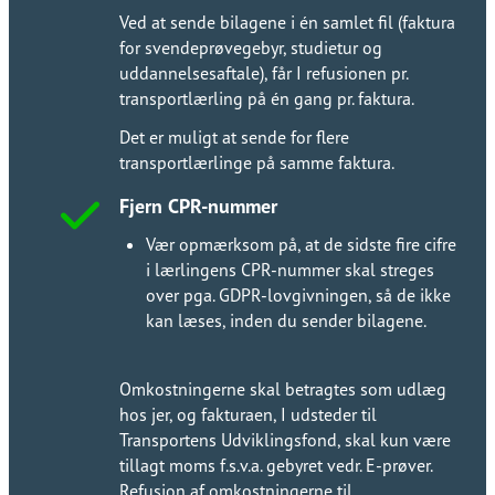
Ved at sende bilagene i én samlet fil (faktura
for svendeprøvegebyr, studietur og
uddannelsesaftale), får I refusionen pr.
transportlærling på én gang pr. faktura.​​​​‌ ‍ ​‍​‍‌‍ ‌ ​‍‌‍‍‌‌‍‌ ‌‍‍‌‌‍ ‍​‍​‍​ ‍‍​‍​‍‌ ​ ‌‍​‌‌‍ ‍‌‍‍‌‌ ‌​‌ ‍‌​‍ ‍‌‍‍‌‌‍ ​‍​‍​‍ ​​‍​‍‌‍‍​‌ ​‍‌‍‌‌‌‍‌‍​‍​‍​ ‍‍​‍​‍‌‍‍​‌ ‌​‌ ‌​‌ ​​‌ ​ ​ ‍‍​‍ ​‍ ‌ ‌​‌ ‌‌​‍ ‍‌ ​ ‌‍​‌‌‍ ‍‌‍‍‌‌ ‌​‌ ‍‌​‍ ‍‌ ​ ‌ ‌​‌ ‌‌‌‍‌​‌‍‍‌‌‍ ​‍ ‌‍‍‌‌‍ ‍‌ ‌​‌‍‌‌‌‍ ‍‌ ‌​​‍ ‌‍‌‌‌‍‌​‌‍‍‌‌ ‌​​‍ ‌‍ ‌‌‍ ‌‍‌​‌‍‌‌​ ‌‌ ​​‌ ​‍‌‍‌‌‌ ​ ‌‍‌‌‌‍ ‍‌ ‌​‌‍​‌‌ ‌​‌‍‍‌‌‍ ‌‍ ‍​ ‍ ‌‍‍‌‌‍‌​​ ‌‌ ​​‌‍​‌‌‍‌ ‌‍‌‌​‍ ‌‌ ‌​‌‍‍‌‌‍ ​‌ ​ ‌‍‍ ‌ ‌‌‌‍‌​​‍ ‌‌ ‌​‌‍‍‌‌‍ ​​‍ ‌‌ ‌‍‌‍‍‌‌ ​‍‌‍‍ ‌ ​ ‌‍ ‌‍ ‌‌‍‍​‌‍‌‌‌‍‌​‌‍‌‌‌ ​‍​ ‍ ‌ ‌​‌ ‍‌‌ ​​‌‍‌‌​ ‌‌ ​​‌‍​‌‌‍‌ ‌‍‌‌​ ‍ ‌ ​​‌‍​‌‌ ‌​‌‍‍​​ ‌‌ ​ ‌‍‌‌‌‍​ ‌ ‌​‌‍‍‌‌‍ ‌‍ ‍‌ ​ ​‍‌‌​ ‌‌‌​​‍‌‌ ‌‍‍ ‌‍‌‌‌ ‍‌​‍‌‌​ ​ ‌​‌​​‍‌‌​ ​ ‌​‌​​‍‌‌​ ​‍​ ​‍‌‍‌‌​ ​ ​ ​‍​ ​‌‌‍​ ‌‍​ ​ ​‌​ ‌‍​ ‌​‌‍​ ​ ​‌​ ​‌​‍‌‌​ ​‍​ ​‍​‍‌‌​ ‌‌‌​‌​​‍ ‍‌‍​ ‌‍ ‌‍ ‍‌ ‌​‌‍‌‌‌‍ ‍‌ ‌​​‍‌‌​ ‌‌‌​​‍‌‌ ‌‍‍ ‌‍‌‌‌ ‍‌​‍‌‌​ ​ ‌​‌​​‍‌‌​ ​ ‌​‌​​‍‌‌​ ​‍​ ​‍​ ‌ ​ ‍‌‌‍​‍​ ‌ ​ ‌​‌‍‌​​ ​ ​ ‌‌​ ‌‌‌‍​‍​ ​​​ ‌​​‍‌‌​ ​‍​ ​‍​‍‌‌​ ‌‌‌​‌​​‍ ‍‌‍​‍‌‍ ​‌‍ ‌‍​ ‌‍‍ ‌ ​ ​‍‌‌​ ‌‌‌​​‍‌‌ ‌‍‍ ‌‍‌‌‌ ‍‌​‍‌‌​ ​ ‌​‌​​‍‌‌​ ​ ‌​‌​​‍‌‌​ ​‍​ ​‍‌‍​‍​ ​ ​ ​ ‌‍‌‌‌‍​ ​ ​​​ ‌‍​ ‌‌‌‍​‌‌‍​ ​ ​‌​ ​ ​‍‌‌​ ​‍​ ​‍​‍‌‌​ ‌‌‌​‌​​‍ ‍‌‍‍‌‌ ‌​‌‍‌‌‌‍ ‌‌ ​ ​‍‌‌​ ‌‌‌​​‍‌‌ ‌‍‍ ‌‍‌‌‌ ‍‌​‍‌‌​ ​ ‌​‌​​‍‌‌​ ​ ‌​‌​​‍‌‌​ ​‍​ ​‍​ ‍​​ ‍​‌‍‌​‌‍‌​‌‍‌​​ ​​‌‍​‍​ ​‌​ ​ ‌‍‌‍‌‍‌‍‌‍‌‌​‍‌‌​ ​‍​ ​‍​‍‌‌​ ‌‌‌​‌​​‍ ‍‌‍​‍‌‍ ‌‍‌​‌ ‍‌​‍‌‌​ ‌‌‌​​‍‌‌ ‌‍‍ ‌‍‌‌‌ ‍‌​‍‌‌​ ​ ‌​‌​​‍‌‌​ ​ ‌​‌​​‍‌‌​ ​‍​ ​‍‌‍‌‌​ ‌‌​ ​‌‌‍‌​‌‍​‌​ ‍‌​ ‍​​ ​‍​ ​​​ ‌ ‌‍​‌​ ​‍​‍‌‌​ ​‍​ ​‍​‍‌‌​ ‌‌‌​‌​​‍ ‍‌‍​ ‌‍‍​‌‍‍‌‌‍ ​‌‍‌​‌ ​‍‌‍‌‌‌‍ ‍​‍‌‌​ ‌‌‌​​‍‌‌ ‌‍‍ ‌‍‌‌‌ ‍‌​‍‌‌​ ​ ‌​‌​​‍‌‌​ ​ ‌​‌​​‍‌‌​ ​‍​ ​‍‌‍‌‌​ ​‍‌‍​‍‌‍‌‍​ ​ ‌‍​‍​ ​‍​ ‌ ​ ‌ ​ ‌‌​ ​‌‌‍‌‌​‍‌‌​ ​‍​ ​‍​‍‌‌​ ‌‌‌​‌​​‍ ‍‌ ‌​‌‍‌‌‌ ‍​‌ ‌​​ ‌‍​‍‌‍​‌‌ ​ ‌‍‌‌‌‌‌‌‌ ​‍‌‍ ​​ ‌‌‍‍​‌ ‌​‌ ‌​‌ ​​‌ ​ ​‍‌‌​ ​ ‌​​‌​‍‌‌​ ​‍‌​‌‍​‍‌‌​ ​‍‌​‌‍‌ ‌​‌ ‌‌​‍ ‍‌ ​ ‌‍​‌‌‍ ‍‌‍‍‌‌ ‌​‌ ‍‌​‍ ‍‌ ​ ‌ ‌​‌ ‌‌‌‍‌​‌‍‍‌‌‍ ​‍‌‍‌‍‍‌‌‍‌​​ ‌‌ ​​‌‍​‌‌‍‌ ‌‍‌‌​‍ ‌‌ ‌​‌‍‍‌‌‍ ​‌ ​ ‌‍‍ ‌ ‌‌‌‍‌​​‍ ‌‌ ‌​‌‍‍‌‌‍ ​​‍ ‌‌ ‌‍‌‍‍‌‌ ​‍‌‍‍ ‌ ​ ‌‍ ‌‍ ‌‌‍‍​‌‍‌‌‌‍‌​‌‍‌‌‌ ​‍​‍‌‍‌ ‌​‌ ‍‌‌ ​​‌‍‌‌​ ‌‌ ​​‌‍​‌‌‍‌ ‌‍‌‌​‍‌‍‌ ​​‌‍​‌‌ ‌​‌‍‍​​ ‌‌ ​ ‌‍‌‌‌‍​ ‌ ‌​‌‍‍‌‌‍ ‌‍ ‍‌ ​ ​‍‌‌​ ‌‌‌​​‍‌‌ ‌‍‍ ‌‍‌‌‌ ‍‌​‍‌‌​ ​ ‌​‌​​‍‌‌​ ​ ‌​‌​​‍‌‌​ ​‍​ ​‍‌‍‌‌​ ​ ​ ​‍​ ​‌‌‍​ ‌‍​ ​ ​‌​ ‌‍​ ‌​‌‍​ ​ ​‌​ ​‌​‍‌‌​ ​‍​ ​‍​‍‌‌​ ‌‌‌​‌​​‍ ‍‌‍​ ‌‍ ‌‍ ‍‌ ‌​‌‍‌‌‌‍ ‍‌ ‌​​‍‌‌​ ‌‌‌​​‍‌‌ ‌‍‍ ‌‍‌‌‌ ‍‌​‍‌‌​ ​ ‌​‌​​‍‌‌​ ​ ‌​‌​​‍‌‌​ ​‍​ ​‍​ ‌ ​ ‍‌‌‍​‍​ ‌ ​ ‌​‌‍‌​​ ​ ​ ‌‌​ ‌‌‌‍​‍​ ​​​ ‌​​‍‌‌​ ​‍​ ​‍​‍‌‌​ ‌‌‌​‌​​‍ ‍‌‍​‍‌‍ ​‌‍ ‌‍​ ‌‍‍ ‌ ​ ​‍‌‌​ ‌‌‌​​‍‌‌ ‌‍‍ ‌‍‌‌‌ ‍‌​‍‌‌​ ​ ‌​‌​​‍‌‌​ ​ ‌​‌​​‍‌‌​ ​‍​ ​‍‌‍​‍​ ​ ​ ​ ‌‍‌‌‌‍​ ​ ​​​ ‌‍​ ‌‌‌‍​‌‌‍​ ​ ​‌​ ​ ​‍‌‌​ ​‍​ ​‍​‍‌‌​ ‌‌‌​‌​​‍ ‍‌‍‍‌‌ ‌​‌‍‌‌‌‍ ‌‌ ​ ​‍‌‌​ ‌‌‌​​‍‌‌ ‌‍‍ ‌‍‌‌‌ ‍‌​‍‌‌​ ​ ‌​‌​​‍‌‌​ ​ ‌​‌​​‍‌‌​ ​‍​ ​‍​ ‍​​ ‍​‌‍‌​‌‍‌​‌‍‌​​ ​​‌‍​‍​ ​‌​ ​ ‌‍‌‍‌‍‌‍‌‍‌‌​‍‌‌​ ​‍​ ​‍​‍‌‌​ ‌‌‌​‌​​‍ ‍‌‍​‍‌‍ ‌‍‌​‌ ‍‌​‍‌‌​ ‌‌‌​​‍‌‌ ‌‍‍ ‌‍‌‌‌ ‍‌​‍‌‌​ ​ ‌​‌​​‍‌‌​ ​ ‌​‌​​‍‌‌​ ​‍​ ​‍‌‍‌‌​ ‌‌​ ​‌‌‍‌​‌‍​‌​ ‍‌​ ‍​​ ​‍​ ​​​ ‌ ‌‍​‌​ ​‍​‍‌‌​ ​‍​ ​‍​‍‌‌​ ‌‌‌​‌​​‍ ‍‌‍​ ‌‍‍​‌‍‍‌‌‍ ​‌‍‌​‌ ​‍‌‍‌‌‌‍ ‍​‍‌‌​ ‌‌‌​​‍‌‌ ‌‍‍ ‌‍‌‌‌ ‍‌​‍‌‌​ ​ ‌​‌​​‍‌‌​ ​ ‌​‌​​‍‌‌​ ​‍​ ​‍‌‍‌‌​ ​‍‌‍​‍‌‍‌‍​ ​ ‌‍​‍​ ​‍​ ‌ ​ ‌ ​ ‌‌​ ​‌‌‍‌‌​‍‌‌​ ​‍​ ​‍​‍‌‌​ ‌‌‌​‌​​‍ ‍‌ ‌​‌‍‌‌‌ ‍​‌ ‌​​‍‌‍‌ ​​‌‍‌‌‌ ​‍‌ ​ ‌ ​​‌‍‌‌‌‍​ ‌ ‌​‌‍‍‌‌ ‌‍‌‍‌‌​ ‌‌ ​​‌ ‌‌‌‍​‍‌‍ ​‌‍‍‌‌ ​ ‌‍‍​‌‍‌‌‌‍‌​​‍​‍‌ ‌
Det er muligt at sende for flere
transportlærlinge på samme faktura.​​​​‌ ‍ ​‍​‍‌‍ ‌ ​‍‌‍‍‌‌‍‌ ‌‍‍‌‌‍ ‍​‍​‍​ ‍‍​‍​‍‌ ​ ‌‍​‌‌‍ ‍‌‍‍‌‌ ‌​‌ ‍‌​‍ ‍‌‍‍‌‌‍ ​‍​‍​‍ ​​‍​‍‌‍‍​‌ ​‍‌‍‌‌‌‍‌‍​‍​‍​ ‍‍​‍​‍‌‍‍​‌ ‌​‌ ‌​‌ ​​‌ ​ ​ ‍‍​‍ ​‍ ‌ ‌​‌ ‌‌​‍ ‍‌ ​ ‌‍​‌‌‍ ‍‌‍‍‌‌ ‌​‌ ‍‌​‍ ‍‌ ​ ‌ ‌​‌ ‌‌‌‍‌​‌‍‍‌‌‍ ​‍ ‌‍‍‌‌‍ ‍‌ ‌​‌‍‌‌‌‍ ‍‌ ‌​​‍ ‌‍‌‌‌‍‌​‌‍‍‌‌ ‌​​‍ ‌‍ ‌‌‍ ‌‍‌​‌‍‌‌​ ‌‌ ​​‌ ​‍‌‍‌‌‌ ​ ‌‍‌‌‌‍ ‍‌ ‌​‌‍​‌‌ ‌​‌‍‍‌‌‍ ‌‍ ‍​ ‍ ‌‍‍‌‌‍‌​​ ‌‌ ​​‌‍​‌‌‍‌ ‌‍‌‌​‍ ‌‌ ‌​‌‍‍‌‌‍ ​‌ ​ ‌‍‍ ‌ ‌‌‌‍‌​​‍ ‌‌ ‌​‌‍‍‌‌‍ ​​‍ ‌‌ ‌‍‌‍‍‌‌ ​‍‌‍‍ ‌ ​ ‌‍ ‌‍ ‌‌‍‍​‌‍‌‌‌‍‌​‌‍‌‌‌ ​‍​ ‍ ‌ ‌​‌ ‍‌‌ ​​‌‍‌‌​ ‌‌ ​​‌‍​‌‌‍‌ ‌‍‌‌​ ‍ ‌ ​​‌‍​‌‌ ‌​‌‍‍​​ ‌‌ ​ ‌‍‌‌‌‍​ ‌ ‌​‌‍‍‌‌‍ ‌‍ ‍‌ ​ ​‍‌‌​ ‌‌‌​​‍‌‌ ‌‍‍ ‌‍‌‌‌ ‍‌​‍‌‌​ ​ ‌​‌​​‍‌‌​ ​ ‌​‌​​‍‌‌​ ​‍​ ​‍‌‍‌‌​ ​ ​ ​‍​ ​‌‌‍​ ‌‍​ ​ ​‌​ ‌‍​ ‌​‌‍​ ​ ​‌​ ​‌​‍‌‌​ ​‍​ ​‍​‍‌‌​ ‌‌‌​‌​​‍ ‍‌‍​ ‌‍ ‌‍ ‍‌ ‌​‌‍‌‌‌‍ ‍‌ ‌​​‍‌‌​ ‌‌‌​​‍‌‌ ‌‍‍ ‌‍‌‌‌ ‍‌​‍‌‌​ ​ ‌​‌​​‍‌‌​ ​ ‌​‌​​‍‌‌​ ​‍​ ​‍​ ‌ ​ ‍‌‌‍​‍​ ‌ ​ ‌​‌‍‌​​ ​ ​ ‌‌​ ‌‌‌‍​‍​ ​​​ ‌​​‍‌‌​ ​‍​ ​‍​‍‌‌​ ‌‌‌​‌​​‍ ‍‌‍​‍‌‍ ​‌‍ ‌‍​ ‌‍‍ ‌ ​ ​‍‌‌​ ‌‌‌​​‍‌‌ ‌‍‍ ‌‍‌‌‌ ‍‌​‍‌‌​ ​ ‌​‌​​‍‌‌​ ​ ‌​‌​​‍‌‌​ ​‍​ ​‍‌‍​‍​ ​ ​ ​ ‌‍‌‌‌‍​ ​ ​​​ ‌‍​ ‌‌‌‍​‌‌‍​ ​ ​‌​ ​ ​‍‌‌​ ​‍​ ​‍​‍‌‌​ ‌‌‌​‌​​‍ ‍‌‍‍‌‌ ‌​‌‍‌‌‌‍ ‌‌ ​ ​‍‌‌​ ‌‌‌​​‍‌‌ ‌‍‍ ‌‍‌‌‌ ‍‌​‍‌‌​ ​ ‌​‌​​‍‌‌​ ​ ‌​‌​​‍‌‌​ ​‍​ ​‍​ ‍​​ ‍​‌‍‌​‌‍‌​‌‍‌​​ ​​‌‍​‍​ ​‌​ ​ ‌‍‌‍‌‍‌‍‌‍‌‌​‍‌‌​ ​‍​ ​‍​‍‌‌​ ‌‌‌​‌​​‍ ‍‌‍​‍‌‍ ‌‍‌​‌ ‍‌​‍‌‌​ ‌‌‌​​‍‌‌ ‌‍‍ ‌‍‌‌‌ ‍‌​‍‌‌​ ​ ‌​‌​​‍‌‌​ ​ ‌​‌​​‍‌‌​ ​‍​ ​‍​ ‌ ​ ‍‌‌‍‌‌​ ​‌‌‍​‌‌‍‌​​ ​‌‌‍‌‌‌‍​‍​ ​‍​ ​‍‌‍​ ​‍‌‌​ ​‍​ ​‍​‍‌‌​ ‌‌‌​‌​​‍ ‍‌‍​ ‌‍‍​‌‍‍‌‌‍ ​‌‍‌​‌ ​‍‌‍‌‌‌‍ ‍​‍‌‌​ ‌‌‌​​‍‌‌ ‌‍‍ ‌‍‌‌‌ ‍‌​‍‌‌​ ​ ‌​‌​​‍‌‌​ ​ ‌​‌​​‍‌‌​ ​‍​ ​‍​ ‍‌‌‍​ ​ ‌‍​ ‌ ​ ‌ ‌‍​ ‌‍‌‌‌‍​ ​ ‌‌​ ​​​ ​​​ ‌ ​‍‌‌​ ​‍​ ​‍​‍‌‌​ ‌‌‌​‌​​‍ ‍‌ ‌​‌‍‌‌‌ ‍​‌ ‌​​ ‌‍​‍‌‍​‌‌ ​ ‌‍‌‌‌‌‌‌‌ ​‍‌‍ ​​ ‌‌‍‍​‌ ‌​‌ ‌​‌ ​​‌ ​ ​‍‌‌​ ​ ‌​​‌​‍‌‌​ ​‍‌​‌‍​‍‌‌​ ​‍‌​‌‍‌ ‌​‌ ‌‌​‍ ‍‌ ​ ‌‍​‌‌‍ ‍‌‍‍‌‌ ‌​‌ ‍‌​‍ ‍‌ ​ ‌ ‌​‌ ‌‌‌‍‌​‌‍‍‌‌‍ ​‍‌‍‌‍‍‌‌‍‌​​ ‌‌ ​​‌‍​‌‌‍‌ ‌‍‌‌​‍ ‌‌ ‌​‌‍‍‌‌‍ ​‌ ​ ‌‍‍ ‌ ‌‌‌‍‌​​‍ ‌‌ ‌​‌‍‍‌‌‍ ​​‍ ‌‌ ‌‍‌‍‍‌‌ ​‍‌‍‍ ‌ ​ ‌‍ ‌‍ ‌‌‍‍​‌‍‌‌‌‍‌​‌‍‌‌‌ ​‍​‍‌‍‌ ‌​‌ ‍‌‌ ​​‌‍‌‌​ ‌‌ ​​‌‍​‌‌‍‌ ‌‍‌‌​‍‌‍‌ ​​‌‍​‌‌ ‌​‌‍‍​​ ‌‌ ​ ‌‍‌‌‌‍​ ‌ ‌​‌‍‍‌‌‍ ‌‍ ‍‌ ​ ​‍‌‌​ ‌‌‌​​‍‌‌ ‌‍‍ ‌‍‌‌‌ ‍‌​‍‌‌​ ​ ‌​‌​​‍‌‌​ ​ ‌​‌​​‍‌‌​ ​‍​ ​‍‌‍‌‌​ ​ ​ ​‍​ ​‌‌‍​ ‌‍​ ​ ​‌​ ‌‍​ ‌​‌‍​ ​ ​‌​ ​‌​‍‌‌​ ​‍​ ​‍​‍‌‌​ ‌‌‌​‌​​‍ ‍‌‍​ ‌‍ ‌‍ ‍‌ ‌​‌‍‌‌‌‍ ‍‌ ‌​​‍‌‌​ ‌‌‌​​‍‌‌ ‌‍‍ ‌‍‌‌‌ ‍‌​‍‌‌​ ​ ‌​‌​​‍‌‌​ ​ ‌​‌​​‍‌‌​ ​‍​ ​‍​ ‌ ​ ‍‌‌‍​‍​ ‌ ​ ‌​‌‍‌​​ ​ ​ ‌‌​ ‌‌‌‍​‍​ ​​​ ‌​​‍‌‌​ ​‍​ ​‍​‍‌‌​ ‌‌‌​‌​​‍ ‍‌‍​‍‌‍ ​‌‍ ‌‍​ ‌‍‍ ‌ ​ ​‍‌‌​ ‌‌‌​​‍‌‌ ‌‍‍ ‌‍‌‌‌ ‍‌​‍‌‌​ ​ ‌​‌​​‍‌‌​ ​ ‌​‌​​‍‌‌​ ​‍​ ​‍‌‍​‍​ ​ ​ ​ ‌‍‌‌‌‍​ ​ ​​​ ‌‍​ ‌‌‌‍​‌‌‍​ ​ ​‌​ ​ ​‍‌‌​ ​‍​ ​‍​‍‌‌​ ‌‌‌​‌​​‍ ‍‌‍‍‌‌ ‌​‌‍‌‌‌‍ ‌‌ ​ ​‍‌‌​ ‌‌‌​​‍‌‌ ‌‍‍ ‌‍‌‌‌ ‍‌​‍‌‌​ ​ ‌​‌​​‍‌‌​ ​ ‌​‌​​‍‌‌​ ​‍​ ​‍​ ‍​​ ‍​‌‍‌​‌‍‌​‌‍‌​​ ​​‌‍​‍​ ​‌​ ​ ‌‍‌‍‌‍‌‍‌‍‌‌​‍‌‌​ ​‍​ ​‍​‍‌‌​ ‌‌‌​‌​​‍ ‍‌‍​‍‌‍ ‌‍‌​‌ ‍‌​‍‌‌​ ‌‌‌​​‍‌‌ ‌‍‍ ‌‍‌‌‌ ‍‌​‍‌‌​ ​ ‌​‌​​‍‌‌​ ​ ‌​‌​​‍‌‌​ ​‍​ ​‍​ ‌ ​ ‍‌‌‍‌‌​ ​‌‌‍​‌‌‍‌​​ ​‌‌‍‌‌‌‍​‍​ ​‍​ ​‍‌‍​ ​‍‌‌​ ​‍​ ​‍​‍‌‌​ ‌‌‌​‌​​‍ ‍‌‍​ ‌‍‍​‌‍‍‌‌‍ ​‌‍‌​‌ ​‍‌‍‌‌‌‍ ‍​‍‌‌​ ‌‌‌​​‍‌‌ ‌‍‍ ‌‍‌‌‌ ‍‌​‍‌‌​ ​ ‌​‌​​‍‌‌​ ​ ‌​‌​​‍‌‌​ ​‍​ ​‍​ ‍‌‌‍​ ​ ‌‍​ ‌ ​ ‌ ‌‍​ ‌‍‌‌‌‍​ ​ ‌‌​ ​​​ ​​​ ‌ ​‍‌‌​ ​‍​ ​‍​‍‌‌​ ‌‌‌​‌​​‍ ‍‌ ‌​‌‍‌‌‌ ‍​‌ ‌​​‍‌‍‌ ​​‌‍‌‌‌ ​‍‌ ​ ‌ ​​‌‍‌‌‌‍​ ‌ ‌​‌‍‍‌‌ ‌‍‌‍‌‌​ ‌‌ ​​‌ ‌‌‌‍​‍‌‍ ​‌‍‍‌‌ ​ ‌‍‍​‌‍‌‌‌‍‌​​‍​‍‌ ‌
Fjern CPR-nummer​​​​‌ ‍ ​‍​‍‌‍ ‌ ​‍‌‍‍‌‌‍‌ ‌‍‍‌‌‍ ‍​‍​‍​ ‍‍​‍​‍‌ ​ ‌‍​‌‌‍ ‍‌‍‍‌‌ ‌​‌ ‍‌​‍ ‍‌‍‍‌‌‍ ​‍​‍​‍ ​​‍​‍‌‍‍​‌ ​‍‌‍‌‌‌‍‌‍​‍​‍​ ‍‍​‍​‍‌‍‍​‌ ‌​‌ ‌​‌ ​​‌ ​ ​ ‍‍​‍ ​‍ ‌ ‌​‌ ‌‌​‍ ‍‌ ​ ‌‍​‌‌‍ ‍‌‍‍‌‌ ‌​‌ ‍‌​‍ ‍‌ ​ ‌ ‌​‌ ‌‌‌‍‌​‌‍‍‌‌‍ ​‍ ‌‍‍‌‌‍ ‍‌ ‌​‌‍‌‌‌‍ ‍‌ ‌​​‍ ‌‍‌‌‌‍‌​‌‍‍‌‌ ‌​​‍ ‌‍ ‌‌‍ ‌‍‌​‌‍‌‌​ ‌‌ ​​‌ ​‍‌‍‌‌‌ ​ ‌‍‌‌‌‍ ‍‌ ‌​‌‍​‌‌ ‌​‌‍‍‌‌‍ ‌‍ ‍​ ‍ ‌‍‍‌‌‍‌​​ ‌‌ ​​‌‍​‌‌‍‌ ‌‍‌‌​‍ ‌‌ ‌​‌‍‍‌‌‍ ​‌ ​ ‌‍‍ ‌ ‌‌‌‍‌​​‍ ‌‌ ‌​‌‍‍‌‌‍ ​​‍ ‌‌ ‌‍‌‍‍‌‌ ​‍‌‍‍ ‌ ​ ‌‍ ‌‍ ‌‌‍‍​‌‍‌‌‌‍‌​‌‍‌‌‌ ​‍​ ‍ ‌ ‌​‌ ‍‌‌ ​​‌‍‌‌​ ‌‌ ​​‌‍​‌‌‍‌ ‌‍‌‌​ ‍ ‌ ​​‌‍​‌‌ ‌​‌‍‍​​ ‌‌ ​ ‌‍‌‌‌‍​ ‌ ‌​‌‍‍‌‌‍ ‌‍ ‍‌ ​ ​‍‌‌​ ‌‌‌​​‍‌‌ ‌‍‍ ‌‍‌‌‌ ‍‌​‍‌‌​ ​ ‌​‌​​‍‌‌​ ​ ‌​‌​​‍‌‌​ ​‍​ ​‍‌‍‌‌​ ​ ​ ​‍​ ​‌‌‍​ ‌‍​ ​ ​‌​ ‌‍​ ‌​‌‍​ ​ ​‌​ ​‌​‍‌‌​ ​‍​ ​‍​‍‌‌​ ‌‌‌​‌​​‍ ‍‌‍​ ‌‍ ‌‍ ‍‌ ‌​‌‍‌‌‌‍ ‍‌ ‌​​‍‌‌​ ‌‌‌​​‍‌‌ ‌‍‍ ‌‍‌‌‌ ‍‌​‍‌‌​ ​ ‌​‌​​‍‌‌​ ​ ‌​‌​​‍‌‌​ ​‍​ ​‍​ ‌ ​ ‍‌‌‍​‍​ ‌ ​ ‌​‌‍‌​​ ​ ​ ‌‌​ ‌‌‌‍​‍​ ​​​ ‌​​‍‌‌​ ​‍​ ​‍​‍‌‌​ ‌‌‌​‌​​‍ ‍‌‍​‍‌‍ ​‌‍ ‌‍​ ‌‍‍ ‌ ​ ​‍‌‌​ ‌‌‌​​‍‌‌ ‌‍‍ ‌‍‌‌‌ ‍‌​‍‌‌​ ​ ‌​‌​​‍‌‌​ ​ ‌​‌​​‍‌‌​ ​‍​ ​‍‌‍​‍​ ​ ​ ​ ‌‍‌‌‌‍​ ​ ​​​ ‌‍​ ‌‌‌‍​‌‌‍​ ​ ​‌​ ​ ​‍‌‌​ ​‍​ ​‍​‍‌‌​ ‌‌‌​‌​​‍ ‍‌‍‍‌‌ ‌​‌‍‌‌‌‍ ‌‌ ​ ​‍‌‌​ ‌‌‌​​‍‌‌ ‌‍‍ ‌‍‌‌‌ ‍‌​‍‌‌​ ​ ‌​‌​​‍‌‌​ ​ ‌​‌​​‍‌‌​ ​‍​ ​‍​ ‌ ‌‍​ ​ ‌‍‌‍​ ‌‍​‍​ ‍‌‌‍​‍​ ‌ ​ ​‌​ ​‍‌‍‌‍‌‍​ ​‍‌‌​ ​‍​ ​‍​‍‌‌​ ‌‌‌​‌​​‍ ‍‌ ‌​‌‍‍‌‌ ‌​‌‍ ​‌‍‌‌​ ‌‍​‍‌‍​‌‌ ​ ‌‍‌‌‌‌‌‌‌ ​‍‌‍ ​​ ‌‌‍‍​‌ ‌​‌ ‌​‌ ​​‌ ​ ​‍‌‌​ ​ ‌​​‌​‍‌‌​ ​‍‌​‌‍​‍‌‌​ ​‍‌​‌‍‌ ‌​‌ ‌‌​‍ ‍‌ ​ ‌‍​‌‌‍ ‍‌‍‍‌‌ ‌​‌ ‍‌​‍ ‍‌ ​ ‌ ‌​‌ ‌‌‌‍‌​‌‍‍‌‌‍ ​‍‌‍‌‍‍‌‌‍‌​​ ‌‌ ​​‌‍​‌‌‍‌ ‌‍‌‌​‍ ‌‌ ‌​‌‍‍‌‌‍ ​‌ ​ ‌‍‍ ‌ ‌‌‌‍‌​​‍ ‌‌ ‌​‌‍‍‌‌‍ ​​‍ ‌‌ ‌‍‌‍‍‌‌ ​‍‌‍‍ ‌ ​ ‌‍ ‌‍ ‌‌‍‍​‌‍‌‌‌‍‌​‌‍‌‌‌ ​‍​‍‌‍‌ ‌​‌ ‍‌‌ ​​‌‍‌‌​ ‌‌ ​​‌‍​‌‌‍‌ ‌‍‌‌​‍‌‍‌ ​​‌‍​‌‌ ‌​‌‍‍​​ ‌‌ ​ ‌‍‌‌‌‍​ ‌ ‌​‌‍‍‌‌‍ ‌‍ ‍‌ ​ ​‍‌‌​ ‌‌‌​​‍‌‌ ‌‍‍ ‌‍‌‌‌ ‍‌​‍‌‌​ ​ ‌​‌​​‍‌‌​ ​ ‌​‌​​‍‌‌​ ​‍​ ​‍‌‍‌‌​ ​ ​ ​‍​ ​‌‌‍​ ‌‍​ ​ ​‌​ ‌‍​ ‌​‌‍​ ​ ​‌​ ​‌​‍‌‌​ ​‍​ ​‍​‍‌‌​ ‌‌‌​‌​​‍ ‍‌‍​ ‌‍ ‌‍ ‍‌ ‌​‌‍‌‌‌‍ ‍‌ ‌​​‍‌‌​ ‌‌‌​​‍‌‌ ‌‍‍ ‌‍‌‌‌ ‍‌​‍‌‌​ ​ ‌​‌​​‍‌‌​ ​ ‌​‌​​‍‌‌​ ​‍​ ​‍​ ‌ ​ ‍‌‌‍​‍​ ‌ ​ ‌​‌‍‌​​ ​ ​ ‌‌​ ‌‌‌‍​‍​ ​​​ ‌​​‍‌‌​ ​‍​ ​‍​‍‌‌​ ‌‌‌​‌​​‍ ‍‌‍​‍‌‍ ​‌‍ ‌‍​ ‌‍‍ ‌ ​ ​‍‌‌​ ‌‌‌​​‍‌‌ ‌‍‍ ‌‍‌‌‌ ‍‌​‍‌‌​ ​ ‌​‌​​‍‌‌​ ​ ‌​‌​​‍‌‌​ ​‍​ ​‍‌‍​‍​ ​ ​ ​ ‌‍‌‌‌‍​ ​ ​​​ ‌‍​ ‌‌‌‍​‌‌‍​ ​ ​‌​ ​ ​‍‌‌​ ​‍​ ​‍​‍‌‌​ ‌‌‌​‌​​‍ ‍‌‍‍‌‌ ‌​‌‍‌‌‌‍ ‌‌ ​ ​‍‌‌​ ‌‌‌​​‍‌‌ ‌‍‍ ‌‍‌‌‌ ‍‌​‍‌‌​ ​ ‌​‌​​‍‌‌​ ​ ‌​‌​​‍‌‌​ ​‍​ ​‍​ ‌ ‌‍​ ​ ‌‍‌‍​ ‌‍​‍​ ‍‌‌‍​‍​ ‌ ​ ​‌​ ​‍‌‍‌‍‌‍​ ​‍‌‌​ ​‍​ ​‍​‍‌‌​ ‌‌‌​‌​​‍ ‍‌ ‌​‌‍‍‌‌ ‌​‌‍ ​‌‍‌‌​‍‌‍‌ ​​‌‍‌‌‌ ​‍‌ ​ ‌ ​​‌‍‌‌‌‍​ ‌ ‌​‌‍‍‌‌ ‌‍‌‍‌‌​ ‌‌ ​​‌ ‌‌‌‍​‍‌‍ ​‌‍‍‌‌ ​ ‌‍‍​‌‍‌‌‌‍‌​​‍​‍‌ ‌
Vær opmærksom på, at de sidste fire cifre
i lærlingens CPR-nummer skal streges
over pga. GDPR-lovgivningen, så de ikke
kan læses, inden du sender bilagene.​​​​‌ ‍ ​‍​‍‌‍ ‌ ​‍‌‍‍‌‌‍‌ ‌‍‍‌‌‍ ‍​‍​‍​ ‍‍​‍​‍‌ ​ ‌‍​‌‌‍ ‍‌‍‍‌‌ ‌​‌ ‍‌​‍ ‍‌‍‍‌‌‍ ​‍​‍​‍ ​​‍​‍‌‍‍​‌ ​‍‌‍‌‌‌‍‌‍​‍​‍​ ‍‍​‍​‍‌‍‍​‌ ‌​‌ ‌​‌ ​​‌ ​ ​ ‍‍​‍ ​‍ ‌ ‌​‌ ‌‌​‍ ‍‌ ​ ‌‍​‌‌‍ ‍‌‍‍‌‌ ‌​‌ ‍‌​‍ ‍‌ ​ ‌ ‌​‌ ‌‌‌‍‌​‌‍‍‌‌‍ ​‍ ‌‍‍‌‌‍ ‍‌ ‌​‌‍‌‌‌‍ ‍‌ ‌​​‍ ‌‍‌‌‌‍‌​‌‍‍‌‌ ‌​​‍ ‌‍ ‌‌‍ ‌‍‌​‌‍‌‌​ ‌‌ ​​‌ ​‍‌‍‌‌‌ ​ ‌‍‌‌‌‍ ‍‌ ‌​‌‍​‌‌ ‌​‌‍‍‌‌‍ ‌‍ ‍​ ‍ ‌‍‍‌‌‍‌​​ ‌‌ ​​‌‍​‌‌‍‌ ‌‍‌‌​‍ ‌‌ ‌​‌‍‍‌‌‍ ​‌ ​ ‌‍‍ ‌ ‌‌‌‍‌​​‍ ‌‌ ‌​‌‍‍‌‌‍ ​​‍ ‌‌ ‌‍‌‍‍‌‌ ​‍‌‍‍ ‌ ​ ‌‍ ‌‍ ‌‌‍‍​‌‍‌‌‌‍‌​‌‍‌‌‌ ​‍​ ‍ ‌ ‌​‌ ‍‌‌ ​​‌‍‌‌​ ‌‌ ​​‌‍​‌‌‍‌ ‌‍‌‌​ ‍ ‌ ​​‌‍​‌‌ ‌​‌‍‍​​ ‌‌ ​ ‌‍‌‌‌‍​ ‌ ‌​‌‍‍‌‌‍ ‌‍ ‍‌ ​ ​‍‌‌​ ‌‌‌​​‍‌‌ ‌‍‍ ‌‍‌‌‌ ‍‌​‍‌‌​ ​ ‌​‌​​‍‌‌​ ​ ‌​‌​​‍‌‌​ ​‍​ ​‍‌‍‌‌​ ​ ​ ​‍​ ​‌‌‍​ ‌‍​ ​ ​‌​ ‌‍​ ‌​‌‍​ ​ ​‌​ ​‌​‍‌‌​ ​‍​ ​‍​‍‌‌​ ‌‌‌​‌​​‍ ‍‌‍​ ‌‍ ‌‍ ‍‌ ‌​‌‍‌‌‌‍ ‍‌ ‌​​‍‌‌​ ‌‌‌​​‍‌‌ ‌‍‍ ‌‍‌‌‌ ‍‌​‍‌‌​ ​ ‌​‌​​‍‌‌​ ​ ‌​‌​​‍‌‌​ ​‍​ ​‍​ ‌ ​ ‍‌‌‍​‍​ ‌ ​ ‌​‌‍‌​​ ​ ​ ‌‌​ ‌‌‌‍​‍​ ​​​ ‌​​‍‌‌​ ​‍​ ​‍​‍‌‌​ ‌‌‌​‌​​‍ ‍‌‍​‍‌‍ ​‌‍ ‌‍​ ‌‍‍ ‌ ​ ​‍‌‌​ ‌‌‌​​‍‌‌ ‌‍‍ ‌‍‌‌‌ ‍‌​‍‌‌​ ​ ‌​‌​​‍‌‌​ ​ ‌​‌​​‍‌‌​ ​‍​ ​‍‌‍​‍​ ​ ​ ​ ‌‍‌‌‌‍​ ​ ​​​ ‌‍​ ‌‌‌‍​‌‌‍​ ​ ​‌​ ​ ​‍‌‌​ ​‍​ ​‍​‍‌‌​ ‌‌‌​‌​​‍ ‍‌‍‍‌‌ ‌​‌‍‌‌‌‍ ‌‌ ​ ​‍‌‌​ ‌‌‌​​‍‌‌ ‌‍‍ ‌‍‌‌‌ ‍‌​‍‌‌​ ​ ‌​‌​​‍‌‌​ ​ ‌​‌​​‍‌‌​ ​‍​ ​‍​ ‌ ‌‍​ ​ ‌‍‌‍​ ‌‍​‍​ ‍‌‌‍​‍​ ‌ ​ ​‌​ ​‍‌‍‌‍‌‍​ ​‍‌‌​ ​‍​ ​‍​‍‌‌​ ‌‌‌​‌​​‍ ‍‌‍​‍‌‍ ‌‍‌​‌ ‍‌​‍‌‌​ ‌‌‌​​‍‌‌ ‌‍‍ ‌‍‌‌‌ ‍‌​‍‌‌​ ​ ‌​‌​​‍‌‌​ ​ ‌​‌​​‍‌‌​ ​‍​ ​‍​ ‍‌​ ‌ ​ ‍‌​ ‌​‌‍​‍‌‍‌‍‌‍‌​​ ​​​ ‍‌​ ‌‍​ ​ ​ ​ ​‍‌‌​ ​‍​ ​‍​‍‌‌​ ‌‌‌​‌​​‍ ‍‌‍​ ‌‍‍​‌‍‍‌‌‍ ​‌‍‌​‌ ​‍‌‍‌‌‌‍ ‍​‍‌‌​ ‌‌‌​​‍‌‌ ‌‍‍ ‌‍‌‌‌ ‍‌​‍‌‌​ ​ ‌​‌​​‍‌‌​ ​ ‌​‌​​‍‌‌​ ​‍​ ​‍‌‍‌​​ ​‍‌‍​‌‌‍​‍‌‍‌​​ ‍‌​ ‍‌​ ​ ​ ‌ ​ ‌​‌‍​‌‌‍​‌​‍‌‌​ ​‍​ ​‍​‍‌‌​ ‌‌‌​‌​​‍ ‍‌ ‌​‌‍‌‌‌ ‍​‌ ‌​​ ‌‍​‍‌‍​‌‌ ​ ‌‍‌‌‌‌‌‌‌ ​‍‌‍ ​​ ‌‌‍‍​‌ ‌​‌ ‌​‌ ​​‌ ​ ​‍‌‌​ ​ ‌​​‌​‍‌‌​ ​‍‌​‌‍​‍‌‌​ ​‍‌​‌‍‌ ‌​‌ ‌‌​‍ ‍‌ ​ ‌‍​‌‌‍ ‍‌‍‍‌‌ ‌​‌ ‍‌​‍ ‍‌ ​ ‌ ‌​‌ ‌‌‌‍‌​‌‍‍‌‌‍ ​‍‌‍‌‍‍‌‌‍‌​​ ‌‌ ​​‌‍​‌‌‍‌ ‌‍‌‌​‍ ‌‌ ‌​‌‍‍‌‌‍ ​‌ ​ ‌‍‍ ‌ ‌‌‌‍‌​​‍ ‌‌ ‌​‌‍‍‌‌‍ ​​‍ ‌‌ ‌‍‌‍‍‌‌ ​‍‌‍‍ ‌ ​ ‌‍ ‌‍ ‌‌‍‍​‌‍‌‌‌‍‌​‌‍‌‌‌ ​‍​‍‌‍‌ ‌​‌ ‍‌‌ ​​‌‍‌‌​ ‌‌ ​​‌‍​‌‌‍‌ ‌‍‌‌​‍‌‍‌ ​​‌‍​‌‌ ‌​‌‍‍​​ ‌‌ ​ ‌‍‌‌‌‍​ ‌ ‌​‌‍‍‌‌‍ ‌‍ ‍‌ ​ ​‍‌‌​ ‌‌‌​​‍‌‌ ‌‍‍ ‌‍‌‌‌ ‍‌​‍‌‌​ ​ ‌​‌​​‍‌‌​ ​ ‌​‌​​‍‌‌​ ​‍​ ​‍‌‍‌‌​ ​ ​ ​‍​ ​‌‌‍​ ‌‍​ ​ ​‌​ ‌‍​ ‌​‌‍​ ​ ​‌​ ​‌​‍‌‌​ ​‍​ ​‍​‍‌‌​ ‌‌‌​‌​​‍ ‍‌‍​ ‌‍ ‌‍ ‍‌ ‌​‌‍‌‌‌‍ ‍‌ ‌​​‍‌‌​ ‌‌‌​​‍‌‌ ‌‍‍ ‌‍‌‌‌ ‍‌​‍‌‌​ ​ ‌​‌​​‍‌‌​ ​ ‌​‌​​‍‌‌​ ​‍​ ​‍​ ‌ ​ ‍‌‌‍​‍​ ‌ ​ ‌​‌‍‌​​ ​ ​ ‌‌​ ‌‌‌‍​‍​ ​​​ ‌​​‍‌‌​ ​‍​ ​‍​‍‌‌​ ‌‌‌​‌​​‍ ‍‌‍​‍‌‍ ​‌‍ ‌‍​ ‌‍‍ ‌ ​ ​‍‌‌​ ‌‌‌​​‍‌‌ ‌‍‍ ‌‍‌‌‌ ‍‌​‍‌‌​ ​ ‌​‌​​‍‌‌​ ​ ‌​‌​​‍‌‌​ ​‍​ ​‍‌‍​‍​ ​ ​ ​ ‌‍‌‌‌‍​ ​ ​​​ ‌‍​ ‌‌‌‍​‌‌‍​ ​ ​‌​ ​ ​‍‌‌​ ​‍​ ​‍​‍‌‌​ ‌‌‌​‌​​‍ ‍‌‍‍‌‌ ‌​‌‍‌‌‌‍ ‌‌ ​ ​‍‌‌​ ‌‌‌​​‍‌‌ ‌‍‍ ‌‍‌‌‌ ‍‌​‍‌‌​ ​ ‌​‌​​‍‌‌​ ​ ‌​‌​​‍‌‌​ ​‍​ ​‍​ ‌ ‌‍​ ​ ‌‍‌‍​ ‌‍​‍​ ‍‌‌‍​‍​ ‌ ​ ​‌​ ​‍‌‍‌‍‌‍​ ​‍‌‌​ ​‍​ ​‍​‍‌‌​ ‌‌‌​‌​​‍ ‍‌‍​‍‌‍ ‌‍‌​‌ ‍‌​‍‌‌​ ‌‌‌​​‍‌‌ ‌‍‍ ‌‍‌‌‌ ‍‌​‍‌‌​ ​ ‌​‌​​‍‌‌​ ​ ‌​‌​​‍‌‌​ ​‍​ ​‍​ ‍‌​ ‌ ​ ‍‌​ ‌​‌‍​‍‌‍‌‍‌‍‌​​ ​​​ ‍‌​ ‌‍​ ​ ​ ​ ​‍‌‌​ ​‍​ ​‍​‍‌‌​ ‌‌‌​‌​​‍ ‍‌‍​ ‌‍‍​‌‍‍‌‌‍ ​‌‍‌​‌ ​‍‌‍‌‌‌‍ ‍​‍‌‌​ ‌‌‌​​‍‌‌ ‌‍‍ ‌‍‌‌‌ ‍‌​‍‌‌​ ​ ‌​‌​​‍‌‌​ ​ ‌​‌​​‍‌‌​ ​‍​ ​‍‌‍‌​​ ​‍‌‍​‌‌‍​‍‌‍‌​​ ‍‌​ ‍‌​ ​ ​ ‌ ​ ‌​‌‍​‌‌‍​‌​‍‌‌​ ​‍​ ​‍​‍‌‌​ ‌‌‌​‌​​‍ ‍‌ ‌​‌‍‌‌‌ ‍​‌ ‌​​‍‌‍‌ ​​‌‍‌‌‌ ​‍‌ ​ ‌ ​​‌‍‌‌‌‍​ ‌ ‌​‌‍‍‌‌ ‌‍‌‍‌‌​ ‌‌ ​​‌ ‌‌‌‍​‍‌‍ ​‌‍‍‌‌ ​ ‌‍‍​‌‍‌‌‌‍‌​​‍​‍‌ ‌
Omkostningerne skal betragtes som udlæg
hos jer, og fakturaen, I udsteder til
Transportens Udviklingsfond, skal kun være
tillagt moms f.s.v.a. gebyret vedr. E-prøver.
Refusion af omkostningerne til