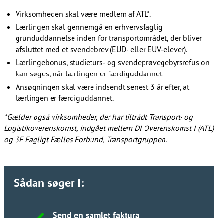
Virksomheden skal være medlem af ATL*.​​​​‌ ‍ ​‍​‍‌‍ ‌ ​‍‌‍‍‌‌‍‌ ‌‍‍‌‌‍ ‍​‍​‍​ ‍‍​‍​‍‌ ​ ‌‍​‌‌‍ ‍‌‍‍‌‌ ‌​‌ ‍‌​‍ ‍‌‍‍‌‌‍ ​‍​‍​‍ ​​‍​‍‌‍‍​‌ ​‍‌‍‌‌‌‍‌‍​‍​‍​ ‍‍​‍​‍‌‍‍​‌ ‌​‌ ‌​‌ ​​‌ ​ ​ ‍‍​‍ ​‍ ‌ ‌​‌ ‌‌​‍ ‍‌ ​ ‌‍​‌‌‍ ‍‌‍‍‌‌ ‌​‌ ‍‌​‍ ‍‌ ​ ‌ ‌​‌ ‌‌‌‍‌​‌‍‍‌‌‍ ​‍ ‌‍‍‌‌‍ ‍‌ ‌​‌‍‌‌‌‍ ‍‌ ‌​​‍ ‌‍‌‌‌‍‌​‌‍‍‌‌ ‌​​‍ ‌‍ ‌‌‍ ‌‍‌​‌‍‌‌​ ‌‌ ​​‌ ​‍‌‍‌‌‌ ​ ‌‍‌‌‌‍ ‍‌ ‌​‌‍​‌‌ ‌​‌‍‍‌‌‍ ‌‍ ‍​ ‍ ‌‍‍‌‌‍‌​​ ‌‌ ​​‌‍​‌‌‍‌ ‌‍‌‌​‍ ‌‌ ‌​‌‍‍‌‌‍ ​‌ ​ ‌‍‍ ‌ ‌‌‌‍‌​​‍ ‌‌ ‌​‌‍‍‌‌‍ ​​‍ ‌‌ ‌‍‌‍‍‌‌ ​‍‌‍‍ ‌ ​ ‌‍ ‌‍ ‌‌‍‍​‌‍‌‌‌‍‌​‌‍‌‌‌ ​‍​ ‍ ‌ ‌​‌ ‍‌‌ ​​‌‍‌‌​ ‌‌ ​​‌‍​‌‌‍‌ ‌‍‌‌​ ‍ ‌ ​​‌‍​‌‌ ‌​‌‍‍​​ ‌‌ ​ ‌‍‌‌‌‍​ ‌ ‌​‌‍‍‌‌‍ ‌‍ ‍‌ ​ ​‍‌‌​ ‌‌‌​​‍‌‌ ‌‍‍ ‌‍‌‌‌ ‍‌​‍‌‌​ ​ ‌​‌​​‍‌‌​ ​ ‌​‌​​‍‌‌​ ​‍​ ​‍‌‍‌‌​ ​ ​ ​‍​ ​‌‌‍​ ‌‍​ ​ ​‌​ ‌‍​ ‌​‌‍​ ​ ​‌​ ​‌​‍‌‌​ ​‍​ ​‍​‍‌‌​ ‌‌‌​‌​​‍ ‍‌‍​ ‌‍ ‌‍ ‍‌ ‌​‌‍‌‌‌‍ ‍‌ ‌​​‍‌‌​ ‌‌‌​​‍‌‌ ‌‍‍ ‌‍‌‌‌ ‍‌​‍‌‌​ ​ ‌​‌​​‍‌‌​ ​ ‌​‌​​‍‌‌​ ​‍​ ​‍​ ‌ ​ ‍‌‌‍​‍​ ‌ ​ ‌​‌‍‌​​ ​ ​ ‌‌​ ‌‌‌‍​‍​ ​​​ ‌​​‍‌‌​ ​‍​ ​‍​‍‌‌​ ‌‌‌​‌​​‍ ‍‌‍​‍‌‍ ​‌‍ ‌‍​ ‌‍‍ ‌ ​ ​‍‌‌​ ‌‌‌​​‍‌‌ ‌‍‍ ‌‍‌‌‌ ‍‌​‍‌‌​ ​ ‌​‌​​‍‌‌​ ​ ‌​‌​​‍‌‌​ ​‍​ ​‍​ ‌‌​ ‌ ​ ​‌​ ​‌‌‍​ ‌‍‌‌‌‍​‌​ ‌‍‌‍‌‌‌‍‌​​ ‍​​ ‌ ​‍‌‌​ ​‍​ ​‍​‍‌‌​ ‌‌‌​‌​​‍ ‍‌‍​‍‌‍ ‌‍‌​‌ ‍‌​‍‌‌​ ‌‌‌​​‍‌‌ ‌‍‍ ‌‍‌‌‌ ‍‌​‍‌‌​ ​ ‌​‌​​‍‌‌​ ​ ‌​‌​​‍‌‌​ ​‍​ ​‍​ ‍​​ ‌​​ ​ ‌‍‌​​ ​ ​ ‌​​ ​‌​ ‍​‌‍​‌​ ​‍​ ‌‍‌‍​‍​‍‌‌​ ​‍​ ​‍​‍‌‌​ ‌‌‌​‌​​‍ ‍‌‍​ ‌‍‍​‌‍‍‌‌‍ ​‌‍‌​‌ ​‍‌‍‌‌‌‍ ‍​‍‌‌​ ‌‌‌​​‍‌‌ ‌‍‍ ‌‍‌‌‌ ‍‌​‍‌‌​ ​ ‌​‌​​‍‌‌​ ​ ‌​‌​​‍‌‌​ ​‍​ ​‍‌‍‌‌‌‍​‌‌‍‌‍​ ‍‌​ ‍‌​ ‌ ​ ​​‌‍‌‌‌‍​‍​ ​‌‌‍​‍​ ‌‌​‍‌‌​ ​‍​ ​‍​‍‌‌​ ‌‌‌​‌​​‍ ‍‌ ‌​‌‍‌‌‌ ‍​‌ ‌​​ ‌‍​‍‌‍​‌‌ ​ ‌‍‌‌‌‌‌‌‌ ​‍‌‍ ​​ ‌‌‍‍​‌ ‌​‌ ‌​‌ ​​‌ ​ ​‍‌‌​ ​ ‌​​‌​‍‌‌​ ​‍‌​‌‍​‍‌‌​ ​‍‌​‌‍‌ ‌​‌ ‌‌​‍ ‍‌ ​ ‌‍​‌‌‍ ‍‌‍‍‌‌ ‌​‌ ‍‌​‍ ‍‌ ​ ‌ ‌​‌ ‌‌‌‍‌​‌‍‍‌‌‍ ​‍‌‍‌‍‍‌‌‍‌​​ ‌‌ ​​‌‍​‌‌‍‌ ‌‍‌‌​‍ ‌‌ ‌​‌‍‍‌‌‍ ​‌ ​ ‌‍‍ ‌ ‌‌‌‍‌​​‍ ‌‌ ‌​‌‍‍‌‌‍ ​​‍ ‌‌ ‌‍‌‍‍‌‌ ​‍‌‍‍ ‌ ​ ‌‍ ‌‍ ‌‌‍‍​‌‍‌‌‌‍‌​‌‍‌‌‌ ​‍​‍‌‍‌ ‌​‌ ‍‌‌ ​​‌‍‌‌​ ‌‌ ​​‌‍​‌‌‍‌ ‌‍‌‌​‍‌‍‌ ​​‌‍​‌‌ ‌​‌‍‍​​ ‌‌ ​ ‌‍‌‌‌‍​ ‌ ‌​‌‍‍‌‌‍ ‌‍ ‍‌ ​ ​‍‌‌​ ‌‌‌​​‍‌‌ ‌‍‍ ‌‍‌‌‌ ‍‌​‍‌‌​ ​ ‌​‌​​‍‌‌​ ​ ‌​‌​​‍‌‌​ ​‍​ ​‍‌‍‌‌​ ​ ​ ​‍​ ​‌‌‍​ ‌‍​ ​ ​‌​ ‌‍​ ‌​‌‍​ ​ ​‌​ ​‌​‍‌‌​ ​‍​ ​‍​‍‌‌​ ‌‌‌​‌​​‍ ‍‌‍​ ‌‍ ‌‍ ‍‌ ‌​‌‍‌‌‌‍ ‍‌ ‌​​‍‌‌​ ‌‌‌​​‍‌‌ ‌‍‍ ‌‍‌‌‌ ‍‌​‍‌‌​ ​ ‌​‌​​‍‌‌​ ​ ‌​‌​​‍‌‌​ ​‍​ ​‍​ ‌ ​ ‍‌‌‍​‍​ ‌ ​ ‌​‌‍‌​​ ​ ​ ‌‌​ ‌‌‌‍​‍​ ​​​ ‌​​‍‌‌​ ​‍​ ​‍​‍‌‌​ ‌‌‌​‌​​‍ ‍‌‍​‍‌‍ ​‌‍ ‌‍​ ‌‍‍ ‌ ​ ​‍‌‌​ ‌‌‌​​‍‌‌ ‌‍‍ ‌‍‌‌‌ ‍‌​‍‌‌​ ​ ‌​‌​​‍‌‌​ ​ ‌​‌​​‍‌‌​ ​‍​ ​‍​ ‌‌​ ‌ ​ ​‌​ ​‌‌‍​ ‌‍‌‌‌‍​‌​ ‌‍‌‍‌‌‌‍‌​​ ‍​​ ‌ ​‍‌‌​ ​‍​ ​‍​‍‌‌​ ‌‌‌​‌​​‍ ‍‌‍​‍‌‍ ‌‍‌​‌ ‍‌​‍‌‌​ ‌‌‌​​‍‌‌ ‌‍‍ ‌‍‌‌‌ ‍‌​‍‌‌​ ​ ‌​‌​​‍‌‌​ ​ ‌​‌​​‍‌‌​ ​‍​ ​‍​ ‍​​ ‌​​ ​ ‌‍‌​​ ​ ​ ‌​​ ​‌​ ‍​‌‍​‌​ ​‍​ ‌‍‌‍​‍​‍‌‌​ ​‍​ ​‍​‍‌‌​ ‌‌‌​‌​​‍ ‍‌‍​ ‌‍‍​‌‍‍‌‌‍ ​‌‍‌​‌ ​‍‌‍‌‌‌‍ ‍​‍‌‌​ ‌‌‌​​‍‌‌ ‌‍‍ ‌‍‌‌‌ ‍‌​‍‌‌​ ​ ‌​‌​​‍‌‌​ ​ ‌​‌​​‍‌‌​ ​‍​ ​‍‌‍‌‌‌‍​‌‌‍‌‍​ ‍‌​ ‍‌​ ‌ ​ ​​‌‍‌‌‌‍​‍​ ​‌‌‍​‍​ ‌‌​‍‌‌​ ​‍​ ​‍​‍‌‌​ ‌‌‌​‌​​‍ ‍‌ ‌​‌‍‌‌‌ ‍​‌ ‌​​‍‌‍‌ ​​‌‍‌‌‌ ​‍‌ ​ ‌ ​​‌‍‌‌‌‍​ ‌ ‌​‌‍‍‌‌ ‌‍‌‍‌‌​ ‌‌ ​​‌ ‌‌‌‍​‍‌‍ ​‌‍‍‌‌ ​ ‌‍‍​‌‍‌‌‌‍‌​​‍​‍‌ ‌
Lærlingen skal gennemgå en erhvervsfaglig
grunduddannelse inden for transportområdet, der bliver
afsluttet med et svendebrev (EUD- eller EUV-elever).​​​​‌ ‍ ​‍​‍‌‍ ‌ ​‍‌‍‍‌‌‍‌ ‌‍‍‌‌‍ ‍​‍​‍​ ‍‍​‍​‍‌ ​ ‌‍​‌‌‍ ‍‌‍‍‌‌ ‌​‌ ‍‌​‍ ‍‌‍‍‌‌‍ ​‍​‍​‍ ​​‍​‍‌‍‍​‌ ​‍‌‍‌‌‌‍‌‍​‍​‍​ ‍‍​‍​‍‌‍‍​‌ ‌​‌ ‌​‌ ​​‌ ​ ​ ‍‍​‍ ​‍ ‌ ‌​‌ ‌‌​‍ ‍‌ ​ ‌‍​‌‌‍ ‍‌‍‍‌‌ ‌​‌ ‍‌​‍ ‍‌ ​ ‌ ‌​‌ ‌‌‌‍‌​‌‍‍‌‌‍ ​‍ ‌‍‍‌‌‍ ‍‌ ‌​‌‍‌‌‌‍ ‍‌ ‌​​‍ ‌‍‌‌‌‍‌​‌‍‍‌‌ ‌​​‍ ‌‍ ‌‌‍ ‌‍‌​‌‍‌‌​ ‌‌ ​​‌ ​‍‌‍‌‌‌ ​ ‌‍‌‌‌‍ ‍‌ ‌​‌‍​‌‌ ‌​‌‍‍‌‌‍ ‌‍ ‍​ ‍ ‌‍‍‌‌‍‌​​ ‌‌ ​​‌‍​‌‌‍‌ ‌‍‌‌​‍ ‌‌ ‌​‌‍‍‌‌‍ ​‌ ​ ‌‍‍ ‌ ‌‌‌‍‌​​‍ ‌‌ ‌​‌‍‍‌‌‍ ​​‍ ‌‌ ‌‍‌‍‍‌‌ ​‍‌‍‍ ‌ ​ ‌‍ ‌‍ ‌‌‍‍​‌‍‌‌‌‍‌​‌‍‌‌‌ ​‍​ ‍ ‌ ‌​‌ ‍‌‌ ​​‌‍‌‌​ ‌‌ ​​‌‍​‌‌‍‌ ‌‍‌‌​ ‍ ‌ ​​‌‍​‌‌ ‌​‌‍‍​​ ‌‌ ​ ‌‍‌‌‌‍​ ‌ ‌​‌‍‍‌‌‍ ‌‍ ‍‌ ​ ​‍‌‌​ ‌‌‌​​‍‌‌ ‌‍‍ ‌‍‌‌‌ ‍‌​‍‌‌​ ​ ‌​‌​​‍‌‌​ ​ ‌​‌​​‍‌‌​ ​‍​ ​‍‌‍‌‌​ ​ ​ ​‍​ ​‌‌‍​ ‌‍​ ​ ​‌​ ‌‍​ ‌​‌‍​ ​ ​‌​ ​‌​‍‌‌​ ​‍​ ​‍​‍‌‌​ ‌‌‌​‌​​‍ ‍‌‍​ ‌‍ ‌‍ ‍‌ ‌​‌‍‌‌‌‍ ‍‌ ‌​​‍‌‌​ ‌‌‌​​‍‌‌ ‌‍‍ ‌‍‌‌‌ ‍‌​‍‌‌​ ​ ‌​‌​​‍‌‌​ ​ ‌​‌​​‍‌‌​ ​‍​ ​‍​ ‌ ​ ‍‌‌‍​‍​ ‌ ​ ‌​‌‍‌​​ ​ ​ ‌‌​ ‌‌‌‍​‍​ ​​​ ‌​​‍‌‌​ ​‍​ ​‍​‍‌‌​ ‌‌‌​‌​​‍ ‍‌‍​‍‌‍ ​‌‍ ‌‍​ ‌‍‍ ‌ ​ ​‍‌‌​ ‌‌‌​​‍‌‌ ‌‍‍ ‌‍‌‌‌ ‍‌​‍‌‌​ ​ ‌​‌​​‍‌‌​ ​ ‌​‌​​‍‌‌​ ​‍​ ​‍​ ‌‌​ ‌ ​ ​‌​ ​‌‌‍​ ‌‍‌‌‌‍​‌​ ‌‍‌‍‌‌‌‍‌​​ ‍​​ ‌ ​‍‌‌​ ​‍​ ​‍​‍‌‌​ ‌‌‌​‌​​‍ ‍‌‍​‍‌‍ ‌‍‌​‌ ‍‌​‍‌‌​ ‌‌‌​​‍‌‌ ‌‍‍ ‌‍‌‌‌ ‍‌​‍‌‌​ ​ ‌​‌​​‍‌‌​ ​ ‌​‌​​‍‌‌​ ​‍​ ​‍‌‍​‌​ ​ ‌‍‌​​ ‌‌​ ​‌​ ​‍‌‍​‍​ ​‌​ ‍​‌‍‌‍​ ‌ ​ ‌‍​‍‌‌​ ​‍​ ​‍​‍‌‌​ ‌‌‌​‌​​‍ ‍‌‍​ ‌‍‍​‌‍‍‌‌‍ ​‌‍‌​‌ ​‍‌‍‌‌‌‍ ‍​‍‌‌​ ‌‌‌​​‍‌‌ ‌‍‍ ‌‍‌‌‌ ‍‌​‍‌‌​ ​ ‌​‌​​‍‌‌​ ​ ‌​‌​​‍‌‌​ ​‍​ ​‍‌‍​ ​ ‌ ​ ​‌​ ‌ ‌‍​‍​ ​​​ ‍​‌‍‌‌​ ​‌​ ‌​​ ‌​​ ​ ​‍‌‌​ ​‍​ ​‍​‍‌‌​ ‌‌‌​‌​​‍ ‍‌ ‌​‌‍‌‌‌ ‍​‌ ‌​​ ‌‍​‍‌‍​‌‌ ​ ‌‍‌‌‌‌‌‌‌ ​‍‌‍ ​​ ‌‌‍‍​‌ ‌​‌ ‌​‌ ​​‌ ​ ​‍‌‌​ ​ ‌​​‌​‍‌‌​ ​‍‌​‌‍​‍‌‌​ ​‍‌​‌‍‌ ‌​‌ ‌‌​‍ ‍‌ ​ ‌‍​‌‌‍ ‍‌‍‍‌‌ ‌​‌ ‍‌​‍ ‍‌ ​ ‌ ‌​‌ ‌‌‌‍‌​‌‍‍‌‌‍ ​‍‌‍‌‍‍‌‌‍‌​​ ‌‌ ​​‌‍​‌‌‍‌ ‌‍‌‌​‍ ‌‌ ‌​‌‍‍‌‌‍ ​‌ ​ ‌‍‍ ‌ ‌‌‌‍‌​​‍ ‌‌ ‌​‌‍‍‌‌‍ ​​‍ ‌‌ ‌‍‌‍‍‌‌ ​‍‌‍‍ ‌ ​ ‌‍ ‌‍ ‌‌‍‍​‌‍‌‌‌‍‌​‌‍‌‌‌ ​‍​‍‌‍‌ ‌​‌ ‍‌‌ ​​‌‍‌‌​ ‌‌ ​​‌‍​‌‌‍‌ ‌‍‌‌​‍‌‍‌ ​​‌‍​‌‌ ‌​‌‍‍​​ ‌‌ ​ ‌‍‌‌‌‍​ ‌ ‌​‌‍‍‌‌‍ ‌‍ ‍‌ ​ ​‍‌‌​ ‌‌‌​​‍‌‌ ‌‍‍ ‌‍‌‌‌ ‍‌​‍‌‌​ ​ ‌​‌​​‍‌‌​ ​ ‌​‌​​‍‌‌​ ​‍​ ​‍‌‍‌‌​ ​ ​ ​‍​ ​‌‌‍​ ‌‍​ ​ ​‌​ ‌‍​ ‌​‌‍​ ​ ​‌​ ​‌​‍‌‌​ ​‍​ ​‍​‍‌‌​ ‌‌‌​‌​​‍ ‍‌‍​ ‌‍ ‌‍ ‍‌ ‌​‌‍‌‌‌‍ ‍‌ ‌​​‍‌‌​ ‌‌‌​​‍‌‌ ‌‍‍ ‌‍‌‌‌ ‍‌​‍‌‌​ ​ ‌​‌​​‍‌‌​ ​ ‌​‌​​‍‌‌​ ​‍​ ​‍​ ‌ ​ ‍‌‌‍​‍​ ‌ ​ ‌​‌‍‌​​ ​ ​ ‌‌​ ‌‌‌‍​‍​ ​​​ ‌​​‍‌‌​ ​‍​ ​‍​‍‌‌​ ‌‌‌​‌​​‍ ‍‌‍​‍‌‍ ​‌‍ ‌‍​ ‌‍‍ ‌ ​ ​‍‌‌​ ‌‌‌​​‍‌‌ ‌‍‍ ‌‍‌‌‌ ‍‌​‍‌‌​ ​ ‌​‌​​‍‌‌​ ​ ‌​‌​​‍‌‌​ ​‍​ ​‍​ ‌‌​ ‌ ​ ​‌​ ​‌‌‍​ ‌‍‌‌‌‍​‌​ ‌‍‌‍‌‌‌‍‌​​ ‍​​ ‌ ​‍‌‌​ ​‍​ ​‍​‍‌‌​ ‌‌‌​‌​​‍ ‍‌‍​‍‌‍ ‌‍‌​‌ ‍‌​‍‌‌​ ‌‌‌​​‍‌‌ ‌‍‍ ‌‍‌‌‌ ‍‌​‍‌‌​ ​ ‌​‌​​‍‌‌​ ​ ‌​‌​​‍‌‌​ ​‍​ ​‍‌‍​‌​ ​ ‌‍‌​​ ‌‌​ ​‌​ ​‍‌‍​‍​ ​‌​ ‍​‌‍‌‍​ ‌ ​ ‌‍​‍‌‌​ ​‍​ ​‍​‍‌‌​ ‌‌‌​‌​​‍ ‍‌‍​ ‌‍‍​‌‍‍‌‌‍ ​‌‍‌​‌ ​‍‌‍‌‌‌‍ ‍​‍‌‌​ ‌‌‌​​‍‌‌ ‌‍‍ ‌‍‌‌‌ ‍‌​‍‌‌​ ​ ‌​‌​​‍‌‌​ ​ ‌​‌​​‍‌‌​ ​‍​ ​‍‌‍​ ​ ‌ ​ ​‌​ ‌ ‌‍​‍​ ​​​ ‍​‌‍‌‌​ ​‌​ ‌​​ ‌​​ ​ ​‍‌‌​ ​‍​ ​‍​‍‌‌​ ‌‌‌​‌​​‍ ‍‌ ‌​‌‍‌‌‌ ‍​‌ ‌​​‍‌‍‌ ​​‌‍‌‌‌ ​‍‌ ​ ‌ ​​‌‍‌‌‌‍​ ‌ ‌​‌‍‍‌‌ ‌‍‌‍‌‌​ ‌‌ ​​‌ ‌‌‌‍​‍‌‍ ​‌‍‍‌‌ ​ ‌‍‍​‌‍‌‌‌‍‌​​‍​‍‌ ‌
Lærlingebonus, studieturs- og svendeprøvegebyrsrefusion
kan søges, når lærlingen er færdiguddannet.​​​​‌ ‍ ​‍​‍‌‍ ‌ ​‍‌‍‍‌‌‍‌ ‌‍‍‌‌‍ ‍​‍​‍​ ‍‍​‍​‍‌ ​ ‌‍​‌‌‍ ‍‌‍‍‌‌ ‌​‌ ‍‌​‍ ‍‌‍‍‌‌‍ ​‍​‍​‍ ​​‍​‍‌‍‍​‌ ​‍‌‍‌‌‌‍‌‍​‍​‍​ ‍‍​‍​‍‌‍‍​‌ ‌​‌ ‌​‌ ​​‌ ​ ​ ‍‍​‍ ​‍ ‌ ‌​‌ ‌‌​‍ ‍‌ ​ ‌‍​‌‌‍ ‍‌‍‍‌‌ ‌​‌ ‍‌​‍ ‍‌ ​ ‌ ‌​‌ ‌‌‌‍‌​‌‍‍‌‌‍ ​‍ ‌‍‍‌‌‍ ‍‌ ‌​‌‍‌‌‌‍ ‍‌ ‌​​‍ ‌‍‌‌‌‍‌​‌‍‍‌‌ ‌​​‍ ‌‍ ‌‌‍ ‌‍‌​‌‍‌‌​ ‌‌ ​​‌ ​‍‌‍‌‌‌ ​ ‌‍‌‌‌‍ ‍‌ ‌​‌‍​‌‌ ‌​‌‍‍‌‌‍ ‌‍ ‍​ ‍ ‌‍‍‌‌‍‌​​ ‌‌ ​​‌‍​‌‌‍‌ ‌‍‌‌​‍ ‌‌ ‌​‌‍‍‌‌‍ ​‌ ​ ‌‍‍ ‌ ‌‌‌‍‌​​‍ ‌‌ ‌​‌‍‍‌‌‍ ​​‍ ‌‌ ‌‍‌‍‍‌‌ ​‍‌‍‍ ‌ ​ ‌‍ ‌‍ ‌‌‍‍​‌‍‌‌‌‍‌​‌‍‌‌‌ ​‍​ ‍ ‌ ‌​‌ ‍‌‌ ​​‌‍‌‌​ ‌‌ ​​‌‍​‌‌‍‌ ‌‍‌‌​ ‍ ‌ ​​‌‍​‌‌ ‌​‌‍‍​​ ‌‌ ​ ‌‍‌‌‌‍​ ‌ ‌​‌‍‍‌‌‍ ‌‍ ‍‌ ​ ​‍‌‌​ ‌‌‌​​‍‌‌ ‌‍‍ ‌‍‌‌‌ ‍‌​‍‌‌​ ​ ‌​‌​​‍‌‌​ ​ ‌​‌​​‍‌‌​ ​‍​ ​‍‌‍‌‌​ ​ ​ ​‍​ ​‌‌‍​ ‌‍​ ​ ​‌​ ‌‍​ ‌​‌‍​ ​ ​‌​ ​‌​‍‌‌​ ​‍​ ​‍​‍‌‌​ ‌‌‌​‌​​‍ ‍‌‍​ ‌‍ ‌‍ ‍‌ ‌​‌‍‌‌‌‍ ‍‌ ‌​​‍‌‌​ ‌‌‌​​‍‌‌ ‌‍‍ ‌‍‌‌‌ ‍‌​‍‌‌​ ​ ‌​‌​​‍‌‌​ ​ ‌​‌​​‍‌‌​ ​‍​ ​‍​ ‌ ​ ‍‌‌‍​‍​ ‌ ​ ‌​‌‍‌​​ ​ ​ ‌‌​ ‌‌‌‍​‍​ ​​​ ‌​​‍‌‌​ ​‍​ ​‍​‍‌‌​ ‌‌‌​‌​​‍ ‍‌‍​‍‌‍ ​‌‍ ‌‍​ ‌‍‍ ‌ ​ ​‍‌‌​ ‌‌‌​​‍‌‌ ‌‍‍ ‌‍‌‌‌ ‍‌​‍‌‌​ ​ ‌​‌​​‍‌‌​ ​ ‌​‌​​‍‌‌​ ​‍​ ​‍​ ‌‌​ ‌ ​ ​‌​ ​‌‌‍​ ‌‍‌‌‌‍​‌​ ‌‍‌‍‌‌‌‍‌​​ ‍​​ ‌ ​‍‌‌​ ​‍​ ​‍​‍‌‌​ ‌‌‌​‌​​‍ ‍‌‍​‍‌‍ ‌‍‌​‌ ‍‌​‍‌‌​ ‌‌‌​​‍‌‌ ‌‍‍ ‌‍‌‌‌ ‍‌​‍‌‌​ ​ ‌​‌​​‍‌‌​ ​ ‌​‌​​‍‌‌​ ​‍​ ​‍​ ‌‌​ ‌ ‌‍‌‌‌‍‌‍‌‍‌‍‌‍‌‍​ ​ ‌‍‌‍​ ‌ ​ ‌‍‌‍​‍​ ‌‌​‍‌‌​ ​‍​ ​‍​‍‌‌​ ‌‌‌​‌​​‍ ‍‌‍​ ‌‍‍​‌‍‍‌‌‍ ​‌‍‌​‌ ​‍‌‍‌‌‌‍ ‍​‍‌‌​ ‌‌‌​​‍‌‌ ‌‍‍ ‌‍‌‌‌ ‍‌​‍‌‌​ ​ ‌​‌​​‍‌‌​ ​ ‌​‌​​‍‌‌​ ​‍​ ​‍‌‍​‍‌‍​‌‌‍​ ​ ​​‌‍​ ​ ‍​​ ‍‌​ ‌ ‌‍​‌‌‍​ ​ ​​‌‍‌‍​‍‌‌​ ​‍​ ​‍​‍‌‌​ ‌‌‌​‌​​‍ ‍‌ ‌​‌‍‌‌‌ ‍​‌ ‌​​ ‌‍​‍‌‍​‌‌ ​ ‌‍‌‌‌‌‌‌‌ ​‍‌‍ ​​ ‌‌‍‍​‌ ‌​‌ ‌​‌ ​​‌ ​ ​‍‌‌​ ​ ‌​​‌​‍‌‌​ ​‍‌​‌‍​‍‌‌​ ​‍‌​‌‍‌ ‌​‌ ‌‌​‍ ‍‌ ​ ‌‍​‌‌‍ ‍‌‍‍‌‌ ‌​‌ ‍‌​‍ ‍‌ ​ ‌ ‌​‌ ‌‌‌‍‌​‌‍‍‌‌‍ ​‍‌‍‌‍‍‌‌‍‌​​ ‌‌ ​​‌‍​‌‌‍‌ ‌‍‌‌​‍ ‌‌ ‌​‌‍‍‌‌‍ ​‌ ​ ‌‍‍ ‌ ‌‌‌‍‌​​‍ ‌‌ ‌​‌‍‍‌‌‍ ​​‍ ‌‌ ‌‍‌‍‍‌‌ ​‍‌‍‍ ‌ ​ ‌‍ ‌‍ ‌‌‍‍​‌‍‌‌‌‍‌​‌‍‌‌‌ ​‍​‍‌‍‌ ‌​‌ ‍‌‌ ​​‌‍‌‌​ ‌‌ ​​‌‍​‌‌‍‌ ‌‍‌‌​‍‌‍‌ ​​‌‍​‌‌ ‌​‌‍‍​​ ‌‌ ​ ‌‍‌‌‌‍​ ‌ ‌​‌‍‍‌‌‍ ‌‍ ‍‌ ​ ​‍‌‌​ ‌‌‌​​‍‌‌ ‌‍‍ ‌‍‌‌‌ ‍‌​‍‌‌​ ​ ‌​‌​​‍‌‌​ ​ ‌​‌​​‍‌‌​ ​‍​ ​‍‌‍‌‌​ ​ ​ ​‍​ ​‌‌‍​ ‌‍​ ​ ​‌​ ‌‍​ ‌​‌‍​ ​ ​‌​ ​‌​‍‌‌​ ​‍​ ​‍​‍‌‌​ ‌‌‌​‌​​‍ ‍‌‍​ ‌‍ ‌‍ ‍‌ ‌​‌‍‌‌‌‍ ‍‌ ‌​​‍‌‌​ ‌‌‌​​‍‌‌ ‌‍‍ ‌‍‌‌‌ ‍‌​‍‌‌​ ​ ‌​‌​​‍‌‌​ ​ ‌​‌​​‍‌‌​ ​‍​ ​‍​ ‌ ​ ‍‌‌‍​‍​ ‌ ​ ‌​‌‍‌​​ ​ ​ ‌‌​ ‌‌‌‍​‍​ ​​​ ‌​​‍‌‌​ ​‍​ ​‍​‍‌‌​ ‌‌‌​‌​​‍ ‍‌‍​‍‌‍ ​‌‍ ‌‍​ ‌‍‍ ‌ ​ ​‍‌‌​ ‌‌‌​​‍‌‌ ‌‍‍ ‌‍‌‌‌ ‍‌​‍‌‌​ ​ ‌​‌​​‍‌‌​ ​ ‌​‌​​‍‌‌​ ​‍​ ​‍​ ‌‌​ ‌ ​ ​‌​ ​‌‌‍​ ‌‍‌‌‌‍​‌​ ‌‍‌‍‌‌‌‍‌​​ ‍​​ ‌ ​‍‌‌​ ​‍​ ​‍​‍‌‌​ ‌‌‌​‌​​‍ ‍‌‍​‍‌‍ ‌‍‌​‌ ‍‌​‍‌‌​ ‌‌‌​​‍‌‌ ‌‍‍ ‌‍‌‌‌ ‍‌​‍‌‌​ ​ ‌​‌​​‍‌‌​ ​ ‌​‌​​‍‌‌​ ​‍​ ​‍​ ‌‌​ ‌ ‌‍‌‌‌‍‌‍‌‍‌‍‌‍‌‍​ ​ ‌‍‌‍​ ‌ ​ ‌‍‌‍​‍​ ‌‌​‍‌‌​ ​‍​ ​‍​‍‌‌​ ‌‌‌​‌​​‍ ‍‌‍​ ‌‍‍​‌‍‍‌‌‍ ​‌‍‌​‌ ​‍‌‍‌‌‌‍ ‍​‍‌‌​ ‌‌‌​​‍‌‌ ‌‍‍ ‌‍‌‌‌ ‍‌​‍‌‌​ ​ ‌​‌​​‍‌‌​ ​ ‌​‌​​‍‌‌​ ​‍​ ​‍‌‍​‍‌‍​‌‌‍​ ​ ​​‌‍​ ​ ‍​​ ‍‌​ ‌ ‌‍​‌‌‍​ ​ ​​‌‍‌‍​‍‌‌​ ​‍​ ​‍​‍‌‌​ ‌‌‌​‌​​‍ ‍‌ ‌​‌‍‌‌‌ ‍​‌ ‌​​‍‌‍‌ ​​‌‍‌‌‌ ​‍‌ ​ ‌ ​​‌‍‌‌‌‍​ ‌ ‌​‌‍‍‌‌ ‌‍‌‍‌‌​ ‌‌ ​​‌ ‌‌‌‍​‍‌‍ ​‌‍‍‌‌ ​ ‌‍‍​‌‍‌‌‌‍‌​​‍​‍‌ ‌
Ansøgningen skal være indsendt senest 3 år efter, at
lærlingen er færdiguddannet.​​​​‌ ‍ ​‍​‍‌‍ ‌ ​‍‌‍‍‌‌‍‌ ‌‍‍‌‌‍ ‍​‍​‍​ ‍‍​‍​‍‌ ​ ‌‍​‌‌‍ ‍‌‍‍‌‌ ‌​‌ ‍‌​‍ ‍‌‍‍‌‌‍ ​‍​‍​‍ ​​‍​‍‌‍‍​‌ ​‍‌‍‌‌‌‍‌‍​‍​‍​ ‍‍​‍​‍‌‍‍​‌ ‌​‌ ‌​‌ ​​‌ ​ ​ ‍‍​‍ ​‍ ‌ ‌​‌ ‌‌​‍ ‍‌ ​ ‌‍​‌‌‍ ‍‌‍‍‌‌ ‌​‌ ‍‌​‍ ‍‌ ​ ‌ ‌​‌ ‌‌‌‍‌​‌‍‍‌‌‍ ​‍ ‌‍‍‌‌‍ ‍‌ ‌​‌‍‌‌‌‍ ‍‌ ‌​​‍ ‌‍‌‌‌‍‌​‌‍‍‌‌ ‌​​‍ ‌‍ ‌‌‍ ‌‍‌​‌‍‌‌​ ‌‌ ​​‌ ​‍‌‍‌‌‌ ​ ‌‍‌‌‌‍ ‍‌ ‌​‌‍​‌‌ ‌​‌‍‍‌‌‍ ‌‍ ‍​ ‍ ‌‍‍‌‌‍‌​​ ‌‌ ​​‌‍​‌‌‍‌ ‌‍‌‌​‍ ‌‌ ‌​‌‍‍‌‌‍ ​‌ ​ ‌‍‍ ‌ ‌‌‌‍‌​​‍ ‌‌ ‌​‌‍‍‌‌‍ ​​‍ ‌‌ ‌‍‌‍‍‌‌ ​‍‌‍‍ ‌ ​ ‌‍ ‌‍ ‌‌‍‍​‌‍‌‌‌‍‌​‌‍‌‌‌ ​‍​ ‍ ‌ ‌​‌ ‍‌‌ ​​‌‍‌‌​ ‌‌ ​​‌‍​‌‌‍‌ ‌‍‌‌​ ‍ ‌ ​​‌‍​‌‌ ‌​‌‍‍​​ ‌‌ ​ ‌‍‌‌‌‍​ ‌ ‌​‌‍‍‌‌‍ ‌‍ ‍‌ ​ ​‍‌‌​ ‌‌‌​​‍‌‌ ‌‍‍ ‌‍‌‌‌ ‍‌​‍‌‌​ ​ ‌​‌​​‍‌‌​ ​ ‌​‌​​‍‌‌​ ​‍​ ​‍‌‍‌‌​ ​ ​ ​‍​ ​‌‌‍​ ‌‍​ ​ ​‌​ ‌‍​ ‌​‌‍​ ​ ​‌​ ​‌​‍‌‌​ ​‍​ ​‍​‍‌‌​ ‌‌‌​‌​​‍ ‍‌‍​ ‌‍ ‌‍ ‍‌ ‌​‌‍‌‌‌‍ ‍‌ ‌​​‍‌‌​ ‌‌‌​​‍‌‌ ‌‍‍ ‌‍‌‌‌ ‍‌​‍‌‌​ ​ ‌​‌​​‍‌‌​ ​ ‌​‌​​‍‌‌​ ​‍​ ​‍​ ‌ ​ ‍‌‌‍​‍​ ‌ ​ ‌​‌‍‌​​ ​ ​ ‌‌​ ‌‌‌‍​‍​ ​​​ ‌​​‍‌‌​ ​‍​ ​‍​‍‌‌​ ‌‌‌​‌​​‍ ‍‌‍​‍‌‍ ​‌‍ ‌‍​ ‌‍‍ ‌ ​ ​‍‌‌​ ‌‌‌​​‍‌‌ ‌‍‍ ‌‍‌‌‌ ‍‌​‍‌‌​ ​ ‌​‌​​‍‌‌​ ​ ‌​‌​​‍‌‌​ ​‍​ ​‍​ ‌‌​ ‌ ​ ​‌​ ​‌‌‍​ ‌‍‌‌‌‍​‌​ ‌‍‌‍‌‌‌‍‌​​ ‍​​ ‌ ​‍‌‌​ ​‍​ ​‍​‍‌‌​ ‌‌‌​‌​​‍ ‍‌‍​‍‌‍ ‌‍‌​‌ ‍‌​‍‌‌​ ‌‌‌​​‍‌‌ ‌‍‍ ‌‍‌‌‌ ‍‌​‍‌‌​ ​ ‌​‌​​‍‌‌​ ​ ‌​‌​​‍‌‌​ ​‍​ ​‍​ ‍‌‌‍‌‌‌‍​‌​ ‌​‌‍‌​‌‍​‌‌‍​ ​ ‌‌‌‍​‌‌‍​‍‌‍​‌​ ‌‍​‍‌‌​ ​‍​ ​‍​‍‌‌​ ‌‌‌​‌​​‍ ‍‌‍​ ‌‍‍​‌‍‍‌‌‍ ​‌‍‌​‌ ​‍‌‍‌‌‌‍ ‍​‍‌‌​ ‌‌‌​​‍‌‌ ‌‍‍ ‌‍‌‌‌ ‍‌​‍‌‌​ ​ ‌​‌​​‍‌‌​ ​ ‌​‌​​‍‌‌​ ​‍​ ​‍‌‍‌​‌‍​‍‌‍​‍​ ‌‍​ ‌‍​ ‍‌‌‍​‌‌‍‌‍​ ​‍​ ​‍​ ‌‍​ ​ ​‍‌‌​ ​‍​ ​‍​‍‌‌​ ‌‌‌​‌​​‍ ‍‌ ‌​‌‍‌‌‌ ‍​‌ ‌​​ ‌‍​‍‌‍​‌‌ ​ ‌‍‌‌‌‌‌‌‌ ​‍‌‍ ​​ ‌‌‍‍​‌ ‌​‌ ‌​‌ ​​‌ ​ ​‍‌‌​ ​ ‌​​‌​‍‌‌​ ​‍‌​‌‍​‍‌‌​ ​‍‌​‌‍‌ ‌​‌ ‌‌​‍ ‍‌ ​ ‌‍​‌‌‍ ‍‌‍‍‌‌ ‌​‌ ‍‌​‍ ‍‌ ​ ‌ ‌​‌ ‌‌‌‍‌​‌‍‍‌‌‍ ​‍‌‍‌‍‍‌‌‍‌​​ ‌‌ ​​‌‍​‌‌‍‌ ‌‍‌‌​‍ ‌‌ ‌​‌‍‍‌‌‍ ​‌ ​ ‌‍‍ ‌ ‌‌‌‍‌​​‍ ‌‌ ‌​‌‍‍‌‌‍ ​​‍ ‌‌ ‌‍‌‍‍‌‌ ​‍‌‍‍ ‌ ​ ‌‍ ‌‍ ‌‌‍‍​‌‍‌‌‌‍‌​‌‍‌‌‌ ​‍​‍‌‍‌ ‌​‌ ‍‌‌ ​​‌‍‌‌​ ‌‌ ​​‌‍​‌‌‍‌ ‌‍‌‌​‍‌‍‌ ​​‌‍​‌‌ ‌​‌‍‍​​ ‌‌ ​ ‌‍‌‌‌‍​ ‌ ‌​‌‍‍‌‌‍ ‌‍ ‍‌ ​ ​‍‌‌​ ‌‌‌​​‍‌‌ ‌‍‍ ‌‍‌‌‌ ‍‌​‍‌‌​ ​ ‌​‌​​‍‌‌​ ​ ‌​‌​​‍‌‌​ ​‍​ ​‍‌‍‌‌​ ​ ​ ​‍​ ​‌‌‍​ ‌‍​ ​ ​‌​ ‌‍​ ‌​‌‍​ ​ ​‌​ ​‌​‍‌‌​ ​‍​ ​‍​‍‌‌​ ‌‌‌​‌​​‍ ‍‌‍​ ‌‍ ‌‍ ‍‌ ‌​‌‍‌‌‌‍ ‍‌ ‌​​‍‌‌​ ‌‌‌​​‍‌‌ ‌‍‍ ‌‍‌‌‌ ‍‌​‍‌‌​ ​ ‌​‌​​‍‌‌​ ​ ‌​‌​​‍‌‌​ ​‍​ ​‍​ ‌ ​ ‍‌‌‍​‍​ ‌ ​ ‌​‌‍‌​​ ​ ​ ‌‌​ ‌‌‌‍​‍​ ​​​ ‌​​‍‌‌​ ​‍​ ​‍​‍‌‌​ ‌‌‌​‌​​‍ ‍‌‍​‍‌‍ ​‌‍ ‌‍​ ‌‍‍ ‌ ​ ​‍‌‌​ ‌‌‌​​‍‌‌ ‌‍‍ ‌‍‌‌‌ ‍‌​‍‌‌​ ​ ‌​‌​​‍‌‌​ ​ ‌​‌​​‍‌‌​ ​‍​ ​‍​ ‌‌​ ‌ ​ ​‌​ ​‌‌‍​ ‌‍‌‌‌‍​‌​ ‌‍‌‍‌‌‌‍‌​​ ‍​​ ‌ ​‍‌‌​ ​‍​ ​‍​‍‌‌​ ‌‌‌​‌​​‍ ‍‌‍​‍‌‍ ‌‍‌​‌ ‍‌​‍‌‌​ ‌‌‌​​‍‌‌ ‌‍‍ ‌‍‌‌‌ ‍‌​‍‌‌​ ​ ‌​‌​​‍‌‌​ ​ ‌​‌​​‍‌‌​ ​‍​ ​‍​ ‍‌‌‍‌‌‌‍​‌​ ‌​‌‍‌​‌‍​‌‌‍​ ​ ‌‌‌‍​‌‌‍​‍‌‍​‌​ ‌‍​‍‌‌​ ​‍​ ​‍​‍‌‌​ ‌‌‌​‌​​‍ ‍‌‍​ ‌‍‍​‌‍‍‌‌‍ ​‌‍‌​‌ ​‍‌‍‌‌‌‍ ‍​‍‌‌​ ‌‌‌​​‍‌‌ ‌‍‍ ‌‍‌‌‌ ‍‌​‍‌‌​ ​ ‌​‌​​‍‌‌​ ​ ‌​‌​​‍‌‌​ ​‍​ ​‍‌‍‌​‌‍​‍‌‍​‍​ ‌‍​ ‌‍​ ‍‌‌‍​‌‌‍‌‍​ ​‍​ ​‍​ ‌‍​ ​ ​‍‌‌​ ​‍​ ​‍​‍‌‌​ ‌‌‌​‌​​‍ ‍‌ ‌​‌‍‌‌‌ ‍​‌ ‌​​‍‌‍‌ ​​‌‍‌‌‌ ​‍‌ ​ ‌ ​​‌‍‌‌‌‍​ ‌ ‌​‌‍‍‌‌ ‌‍‌‍‌‌​ ‌‌ ​​‌ ‌‌‌‍​‍‌‍ ​‌‍‍‌‌ ​ ‌‍‍​‌‍‌‌‌‍‌​​‍​‍‌ ‌
*Gælder også virksomheder, der har tiltrådt Transport- og
Logistikoverenskomst, indgået mellem DI Overenskomst I (ATL)
og 3F Fagligt Fælles Forbund, Transportgruppen.​​​​‌ ‍ ​‍​‍‌‍ ‌ ​‍‌‍‍‌‌‍‌ ‌‍‍‌‌‍ ‍​‍​‍​ ‍‍​‍​‍‌ ​ ‌‍​‌‌‍ ‍‌‍‍‌‌ ‌​‌ ‍‌​‍ ‍‌‍‍‌‌‍ ​‍​‍​‍ ​​‍​‍‌‍‍​‌ ​‍‌‍‌‌‌‍‌‍​‍​‍​ ‍‍​‍​‍‌‍‍​‌ ‌​‌ ‌​‌ ​​‌ ​ ​ ‍‍​‍ ​‍ ‌ ‌​‌ ‌‌​‍ ‍‌ ​ ‌‍​‌‌‍ ‍‌‍‍‌‌ ‌​‌ ‍‌​‍ ‍‌ ​ ‌ ‌​‌ ‌‌‌‍‌​‌‍‍‌‌‍ ​‍ ‌‍‍‌‌‍ ‍‌ ‌​‌‍‌‌‌‍ ‍‌ ‌​​‍ ‌‍‌‌‌‍‌​‌‍‍‌‌ ‌​​‍ ‌‍ ‌‌‍ ‌‍‌​‌‍‌‌​ ‌‌ ​​‌ ​‍‌‍‌‌‌ ​ ‌‍‌‌‌‍ ‍‌ ‌​‌‍​‌‌ ‌​‌‍‍‌‌‍ ‌‍ ‍​ ‍ ‌‍‍‌‌‍‌​​ ‌‌ ​​‌‍​‌‌‍‌ ‌‍‌‌​‍ ‌‌ ‌​‌‍‍‌‌‍ ​‌ ​ ‌‍‍ ‌ ‌‌‌‍‌​​‍ ‌‌ ‌​‌‍‍‌‌‍ ​​‍ ‌‌ ‌‍‌‍‍‌‌ ​‍‌‍‍ ‌ ​ ‌‍ ‌‍ ‌‌‍‍​‌‍‌‌‌‍‌​‌‍‌‌‌ ​‍​ ‍ ‌ ‌​‌ ‍‌‌ ​​‌‍‌‌​ ‌‌ ​​‌‍​‌‌‍‌ ‌‍‌‌​ ‍ ‌ ​​‌‍​‌‌ ‌​‌‍‍​​ ‌‌ ​ ‌‍‌‌‌‍​ ‌ ‌​‌‍‍‌‌‍ ‌‍ ‍‌ ​ ​‍‌‌​ ‌‌‌​​‍‌‌ ‌‍‍ ‌‍‌‌‌ ‍‌​‍‌‌​ ​ ‌​‌​​‍‌‌​ ​ ‌​‌​​‍‌‌​ ​‍​ ​‍‌‍‌‌​ ​ ​ ​‍​ ​‌‌‍​ ‌‍​ ​ ​‌​ ‌‍​ ‌​‌‍​ ​ ​‌​ ​‌​‍‌‌​ ​‍​ ​‍​‍‌‌​ ‌‌‌​‌​​‍ ‍‌‍​ ‌‍ ‌‍ ‍‌ ‌​‌‍‌‌‌‍ ‍‌ ‌​​‍‌‌​ ‌‌‌​​‍‌‌ ‌‍‍ ‌‍‌‌‌ ‍‌​‍‌‌​ ​ ‌​‌​​‍‌‌​ ​ ‌​‌​​‍‌‌​ ​‍​ ​‍​ ‌ ​ ‍‌‌‍​‍​ ‌ ​ ‌​‌‍‌​​ ​ ​ ‌‌​ ‌‌‌‍​‍​ ​​​ ‌​​‍‌‌​ ​‍​ ​‍​‍‌‌​ ‌‌‌​‌​​‍ ‍‌‍​‍‌‍ ​‌‍ ‌‍​ ‌‍‍ ‌ ​ ​‍‌‌​ ‌‌‌​​‍‌‌ ‌‍‍ ‌‍‌‌‌ ‍‌​‍‌‌​ ​ ‌​‌​​‍‌‌​ ​ ‌​‌​​‍‌‌​ ​‍​ ​‍​ ‌‌​ ‌ ​ ​‌​ ​‌‌‍​ ‌‍‌‌‌‍​‌​ ‌‍‌‍‌‌‌‍‌​​ ‍​​ ‌ ​‍‌‌​ ​‍​ ​‍​‍‌‌​ ‌‌‌​‌​​‍ ‍‌‍​‍‌‍ ‌‍‌​‌ ‍‌​‍‌‌​ ‌‌‌​​‍‌‌ ‌‍‍ ‌‍‌‌‌ ‍‌​‍‌‌​ ​ ‌​‌​​‍‌‌​ ​ ‌​‌​​‍‌‌​ ​‍​ ​‍‌‍‌​​ ‌ ​ ‌‌​ ‍​​ ​‌​ ​‍‌‍‌‌‌‍‌‍‌‍​ ‌‍‌‍​ ​‌​ ​‍​‍‌‌​ ​‍​ ​‍​‍‌‌​ ‌‌‌​‌​​‍ ‍‌‍​ ‌‍‍​‌‍‍‌‌‍ ​‌‍‌​‌ ​‍‌‍‌‌‌‍ ‍​‍‌‌​ ‌‌‌​​‍‌‌ ‌‍‍ ‌‍‌‌‌ ‍‌​‍‌‌​ ​ ‌​‌​​‍‌‌​ ​ ‌​‌​​‍‌‌​ ​‍​ ​‍​ ‌‍​ ‌​​ ‌ ​ ​‌​ ‌‌​ ​​‌‍‌‌‌‍​ ​ ‌‌‌‍​ ​ ‌‍‌‍‌‌​‍‌‌​ ​‍​ ​‍​‍‌‌​ ‌‌‌​‌​​‍ ‍‌ ‌​‌‍‌‌‌ ‍​‌ ‌​​ ‌‍​‍‌‍​‌‌ ​ ‌‍‌‌‌‌‌‌‌ ​‍‌‍ ​​ ‌‌‍‍​‌ ‌​‌ ‌​‌ ​​‌ ​ ​‍‌‌​ ​ ‌​​‌​‍‌‌​ ​‍‌​‌‍​‍‌‌​ ​‍‌​‌‍‌ ‌​‌ ‌‌​‍ ‍‌ ​ ‌‍​‌‌‍ ‍‌‍‍‌‌ ‌​‌ ‍‌​‍ ‍‌ ​ ‌ ‌​‌ ‌‌‌‍‌​‌‍‍‌‌‍ ​‍‌‍‌‍‍‌‌‍‌​​ ‌‌ ​​‌‍​‌‌‍‌ ‌‍‌‌​‍ ‌‌ ‌​‌‍‍‌‌‍ ​‌ ​ ‌‍‍ ‌ ‌‌‌‍‌​​‍ ‌‌ ‌​‌‍‍‌‌‍ ​​‍ ‌‌ ‌‍‌‍‍‌‌ ​‍‌‍‍ ‌ ​ ‌‍ ‌‍ ‌‌‍‍​‌‍‌‌‌‍‌​‌‍‌‌‌ ​‍​‍‌‍‌ ‌​‌ ‍‌‌ ​​‌‍‌‌​ ‌‌ ​​‌‍​‌‌‍‌ ‌‍‌‌​‍‌‍‌ ​​‌‍​‌‌ ‌​‌‍‍​​ ‌‌ ​ ‌‍‌‌‌‍​ ‌ ‌​‌‍‍‌‌‍ ‌‍ ‍‌ ​ ​‍‌‌​ ‌‌‌​​‍‌‌ ‌‍‍ ‌‍‌‌‌ ‍‌​‍‌‌​ ​ ‌​‌​​‍‌‌​ ​ ‌​‌​​‍‌‌​ ​‍​ ​‍‌‍‌‌​ ​ ​ ​‍​ ​‌‌‍​ ‌‍​ ​ ​‌​ ‌‍​ ‌​‌‍​ ​ ​‌​ ​‌​‍‌‌​ ​‍​ ​‍​‍‌‌​ ‌‌‌​‌​​‍ ‍‌‍​ ‌‍ ‌‍ ‍‌ ‌​‌‍‌‌‌‍ ‍‌ ‌​​‍‌‌​ ‌‌‌​​‍‌‌ ‌‍‍ ‌‍‌‌‌ ‍‌​‍‌‌​ ​ ‌​‌​​‍‌‌​ ​ ‌​‌​​‍‌‌​ ​‍​ ​‍​ ‌ ​ ‍‌‌‍​‍​ ‌ ​ ‌​‌‍‌​​ ​ ​ ‌‌​ ‌‌‌‍​‍​ ​​​ ‌​​‍‌‌​ ​‍​ ​‍​‍‌‌​ ‌‌‌​‌​​‍ ‍‌‍​‍‌‍ ​‌‍ ‌‍​ ‌‍‍ ‌ ​ ​‍‌‌​ ‌‌‌​​‍‌‌ ‌‍‍ ‌‍‌‌‌ ‍‌​‍‌‌​ ​ ‌​‌​​‍‌‌​ ​ ‌​‌​​‍‌‌​ ​‍​ ​‍​ ‌‌​ ‌ ​ ​‌​ ​‌‌‍​ ‌‍‌‌‌‍​‌​ ‌‍‌‍‌‌‌‍‌​​ ‍​​ ‌ ​‍‌‌​ ​‍​ ​‍​‍‌‌​ ‌‌‌​‌​​‍ ‍‌‍​‍‌‍ ‌‍‌​‌ ‍‌​‍‌‌​ ‌‌‌​​‍‌‌ ‌‍‍ ‌‍‌‌‌ ‍‌​‍‌‌​ ​ ‌​‌​​‍‌‌​ ​ ‌​‌​​‍‌‌​ ​‍​ ​‍‌‍‌​​ ‌ ​ ‌‌​ ‍​​ ​‌​ ​‍‌‍‌‌‌‍‌‍‌‍​ ‌‍‌‍​ ​‌​ ​‍​‍‌‌​ ​‍​ ​‍​‍‌‌​ ‌‌‌​‌​​‍ ‍‌‍​ ‌‍‍​‌‍‍‌‌‍ ​‌‍‌​‌ ​‍‌‍‌‌‌‍ ‍​‍‌‌​ ‌‌‌​​‍‌‌ ‌‍‍ ‌‍‌‌‌ ‍‌​‍‌‌​ ​ ‌​‌​​‍‌‌​ ​ ‌​‌​​‍‌‌​ ​‍​ ​‍​ ‌‍​ ‌​​ ‌ ​ ​‌​ ‌‌​ ​​‌‍‌‌‌‍​ ​ ‌‌‌‍​ ​ ‌‍‌‍‌‌​‍‌‌​ ​‍​ ​‍​‍‌‌​ ‌‌‌​‌​​‍ ‍‌ ‌​‌‍‌‌‌ ‍​‌ ‌​​‍‌‍‌ ​​‌‍‌‌‌ ​‍‌ ​ ‌ ​​‌‍‌‌‌‍​ ‌ ‌​‌‍‍‌‌ ‌‍‌‍‌‌​ ‌‌ ​​‌ ‌‌‌‍​‍‌‍ ​‌‍‍‌‌ ​ ‌‍‍​‌‍‌‌‌‍‌​​‍​‍‌ ‌
Sådan søger I:​​​​‌ ‍ ​‍​‍‌‍ ‌ ​‍‌‍‍‌‌‍‌ ‌‍‍‌‌‍ ‍​‍​‍​ ‍‍​‍​‍‌ ​ ‌‍​‌‌‍ ‍‌‍‍‌‌ ‌​‌ ‍‌​‍ ‍‌‍‍‌‌‍ ​‍​‍​‍ ​​‍​‍‌‍‍​‌ ​‍‌‍‌‌‌‍‌‍​‍​‍​ ‍‍​‍​‍‌‍‍​‌ ‌​‌ ‌​‌ ​​‌ ​ ​ ‍‍​‍ ​‍ ‌ ‌​‌ ‌‌​‍ ‍‌ ​ ‌‍​‌‌‍ ‍‌‍‍‌‌ ‌​‌ ‍‌​‍ ‍‌ ​ ‌ ‌​‌ ‌‌‌‍‌​‌‍‍‌‌‍ ​‍ ‌‍‍‌‌‍ ‍‌ ‌​‌‍‌‌‌‍ ‍‌ ‌​​‍ ‌‍‌‌‌‍‌​‌‍‍‌‌ ‌​​‍ ‌‍ ‌‌‍ ‌‍‌​‌‍‌‌​ ‌‌ ​​‌ ​‍‌‍‌‌‌ ​ ‌‍‌‌‌‍ ‍‌ ‌​‌‍​‌‌ ‌​‌‍‍‌‌‍ ‌‍ ‍​ ‍ ‌‍‍‌‌‍‌​​ ‌‌ ​​‌‍​‌‌‍‌ ‌‍‌‌​‍ ‌‌ ‌​‌‍‍‌‌‍ ​‌ ​ ‌‍‍ ‌ ‌‌‌‍‌​​‍ ‌‌ ‌​‌‍‍‌‌‍ ​​‍ ‌‌ ‌‍‌‍‍‌‌ ​‍‌‍‍ ‌ ​ ‌‍ ‌‍ ‌‌‍‍​‌‍‌‌‌‍‌​‌‍‌‌‌ ​‍​ ‍ ‌ ‌​‌ ‍‌‌ ​​‌‍‌‌​ ‌‌ ​​‌‍​‌‌‍‌ ‌‍‌‌​ ‍ ‌ ​​‌‍​‌‌ ‌​‌‍‍​​ ‌‌ ​ ‌‍‌‌‌‍​ ‌ ‌​‌‍‍‌‌‍ ‌‍ ‍‌ ​ ​‍‌‌​ ‌‌‌​​‍‌‌ ‌‍‍ ‌‍‌‌‌ ‍‌​‍‌‌​ ​ ‌​‌​​‍‌‌​ ​ ‌​‌​​‍‌‌​ ​‍​ ​‍‌‍‌‌​ ​ ​ ​‍​ ​‌‌‍​ ‌‍​ ​ ​‌​ ‌‍​ ‌​‌‍​ ​ ​‌​ ​‌​‍‌‌​ ​‍​ ​‍​‍‌‌​ ‌‌‌​‌​​‍ ‍‌‍​ ‌‍ ‌‍ ‍‌ ‌​‌‍‌‌‌‍ ‍‌ ‌​​‍‌‌​ ‌‌‌​​‍‌‌ ‌‍‍ ‌‍‌‌‌ ‍‌​‍‌‌​ ​ ‌​‌​​‍‌‌​ ​ ‌​‌​​‍‌‌​ ​‍​ ​‍​ ‌ ​ ‍‌‌‍​‍​ ‌ ​ ‌​‌‍‌​​ ​ ​ ‌‌​ ‌‌‌‍​‍​ ​​​ ‌​​‍‌‌​ ​‍​ ​‍​‍‌‌​ ‌‌‌​‌​​‍ ‍‌‍​‍‌‍ ​‌‍ ‌‍​ ‌‍‍ ‌ ​ ​‍‌‌​ ‌‌‌​​‍‌‌ ‌‍‍ ‌‍‌‌‌ ‍‌​‍‌‌​ ​ ‌​‌​​‍‌‌​ ​ ‌​‌​​‍‌‌​ ​‍​ ​‍‌‍​‍​ ​ ​ ​ ‌‍‌‌‌‍​ ​ ​​​ ‌‍​ ‌‌‌‍​‌‌‍​ ​ ​‌​ ​ ​‍‌‌​ ​‍​ ​‍​‍‌‌​ ‌‌‌​‌​​‍ ‍‌‍‍​‌‍‌‌‌‍​‌‌‍‌​‌‍‍‌‌‍ ‍‌‍‌ ​ ‌‍​‍‌‍​‌‌ ​ ‌‍‌‌‌‌‌‌‌ ​‍‌‍ ​​ ‌‌‍‍​‌ ‌​‌ ‌​‌ ​​‌ ​ ​‍‌‌​ ​ ‌​​‌​‍‌‌​ ​‍‌​‌‍​‍‌‌​ ​‍‌​‌‍‌ ‌​‌ ‌‌​‍ ‍‌ ​ ‌‍​‌‌‍ ‍‌‍‍‌‌ ‌​‌ ‍‌​‍ ‍‌ ​ ‌ ‌​‌ ‌‌‌‍‌​‌‍‍‌‌‍ ​‍‌‍‌‍‍‌‌‍‌​​ ‌‌ ​​‌‍​‌‌‍‌ ‌‍‌‌​‍ ‌‌ ‌​‌‍‍‌‌‍ ​‌ ​ ‌‍‍ ‌ ‌‌‌‍‌​​‍ ‌‌ ‌​‌‍‍‌‌‍ ​​‍ ‌‌ ‌‍‌‍‍‌‌ ​‍‌‍‍ ‌ ​ ‌‍ ‌‍ ‌‌‍‍​‌‍‌‌‌‍‌​‌‍‌‌‌ ​‍​‍‌‍‌ ‌​‌ ‍‌‌ ​​‌‍‌‌​ ‌‌ ​​‌‍​‌‌‍‌ ‌‍‌‌​‍‌‍‌ ​​‌‍​‌‌ ‌​‌‍‍​​ ‌‌ ​ ‌‍‌‌‌‍​ ‌ ‌​‌‍‍‌‌‍ ‌‍ ‍‌ ​ ​‍‌‌​ ‌‌‌​​‍‌‌ ‌‍‍ ‌‍‌‌‌ ‍‌​‍‌‌​ ​ ‌​‌​​‍‌‌​ ​ ‌​‌​​‍‌‌​ ​‍​ ​‍‌‍‌‌​ ​ ​ ​‍​ ​‌‌‍​ ‌‍​ ​ ​‌​ ‌‍​ ‌​‌‍​ ​ ​‌​ ​‌​‍‌‌​ ​‍​ ​‍​‍‌‌​ ‌‌‌​‌​​‍ ‍‌‍​ ‌‍ ‌‍ ‍‌ ‌​‌‍‌‌‌‍ ‍‌ ‌​​‍‌‌​ ‌‌‌​​‍‌‌ ‌‍‍ ‌‍‌‌‌ ‍‌​‍‌‌​ ​ ‌​‌​​‍‌‌​ ​ ‌​‌​​‍‌‌​ ​‍​ ​‍​ ‌ ​ ‍‌‌‍​‍​ ‌ ​ ‌​‌‍‌​​ ​ ​ ‌‌​ ‌‌‌‍​‍​ ​​​ ‌​​‍‌‌​ ​‍​ ​‍​‍‌‌​ ‌‌‌​‌​​‍ ‍‌‍​‍‌‍ ​‌‍ ‌‍​ ‌‍‍ ‌ ​ ​‍‌‌​ ‌‌‌​​‍‌‌ ‌‍‍ ‌‍‌‌‌ ‍‌​‍‌‌​ ​ ‌​‌​​‍‌‌​ ​ ‌​‌​​‍‌‌​ ​‍​ ​‍‌‍​‍​ ​ ​ ​ ‌‍‌‌‌‍​ ​ ​​​ ‌‍​ ‌‌‌‍​‌‌‍​ ​ ​‌​ ​ ​‍‌‌​ ​‍​ ​‍​‍‌‌​ ‌‌‌​‌​​‍ ‍‌‍‍​‌‍‌‌‌‍​‌‌‍‌​‌‍‍‌‌‍ ‍‌‍‌ ​‍‌‍‌ ​​‌‍‌‌‌ ​‍‌ ​ ‌ ​​‌‍‌‌‌‍​ ‌ ‌​‌‍‍‌‌ ‌‍‌‍‌‌​ ‌‌ ​​‌ ‌‌‌‍​‍‌‍ ​‌‍‍‌‌ ​ ‌‍‍​‌‍‌‌‌‍‌​​‍​‍‌ ‌
Send en samlet faktura​​​​‌ ‍ ​‍​‍‌‍ ‌ ​‍‌‍‍‌‌‍‌ ‌‍‍‌‌‍ ‍​‍​‍​ ‍‍​‍​‍‌ ​ ‌‍​‌‌‍ ‍‌‍‍‌‌ ‌​‌ ‍‌​‍ ‍‌‍‍‌‌‍ ​‍​‍​‍ ​​‍​‍‌‍‍​‌ ​‍‌‍‌‌‌‍‌‍​‍​‍​ ‍‍​‍​‍‌‍‍​‌ ‌​‌ ‌​‌ ​​‌ ​ ​ ‍‍​‍ ​‍ ‌ ‌​‌ ‌‌​‍ ‍‌ ​ ‌‍​‌‌‍ ‍‌‍‍‌‌ ‌​‌ ‍‌​‍ ‍‌ ​ ‌ ‌​‌ ‌‌‌‍‌​‌‍‍‌‌‍ ​‍ ‌‍‍‌‌‍ ‍‌ ‌​‌‍‌‌‌‍ ‍‌ ‌​​‍ ‌‍‌‌‌‍‌​‌‍‍‌‌ ‌​​‍ ‌‍ ‌‌‍ ‌‍‌​‌‍‌‌​ ‌‌ ​​‌ ​‍‌‍‌‌‌ ​ ‌‍‌‌‌‍ ‍‌ ‌​‌‍​‌‌ ‌​‌‍‍‌‌‍ ‌‍ ‍​ ‍ ‌‍‍‌‌‍‌​​ ‌‌ ​​‌‍​‌‌‍‌ ‌‍‌‌​‍ ‌‌ ‌​‌‍‍‌‌‍ ​‌ ​ ‌‍‍ ‌ ‌‌‌‍‌​​‍ ‌‌ ‌​‌‍‍‌‌‍ ​​‍ ‌‌ ‌‍‌‍‍‌‌ ​‍‌‍‍ ‌ ​ ‌‍ ‌‍ ‌‌‍‍​‌‍‌‌‌‍‌​‌‍‌‌‌ ​‍​ ‍ ‌ ‌​‌ ‍‌‌ ​​‌‍‌‌​ ‌‌ ​​‌‍​‌‌‍‌ ‌‍‌‌​ ‍ ‌ ​​‌‍​‌‌ ‌​‌‍‍​​ ‌‌ ​ ‌‍‌‌‌‍​ ‌ ‌​‌‍‍‌‌‍ ‌‍ ‍‌ ​ ​‍‌‌​ ‌‌‌​​‍‌‌ ‌‍‍ ‌‍‌‌‌ ‍‌​‍‌‌​ ​ ‌​‌​​‍‌‌​ ​ ‌​‌​​‍‌‌​ ​‍​ ​‍‌‍‌‌​ ​ ​ ​‍​ ​‌‌‍​ ‌‍​ ​ ​‌​ ‌‍​ ‌​‌‍​ ​ ​‌​ ​‌​‍‌‌​ ​‍​ ​‍​‍‌‌​ ‌‌‌​‌​​‍ ‍‌‍​ ‌‍ ‌‍ ‍‌ ‌​‌‍‌‌‌‍ ‍‌ ‌​​‍‌‌​ ‌‌‌​​‍‌‌ ‌‍‍ ‌‍‌‌‌ ‍‌​‍‌‌​ ​ ‌​‌​​‍‌‌​ ​ ‌​‌​​‍‌‌​ ​‍​ ​‍​ ‌ ​ ‍‌‌‍​‍​ ‌ ​ ‌​‌‍‌​​ ​ ​ ‌‌​ ‌‌‌‍​‍​ ​​​ ‌​​‍‌‌​ ​‍​ ​‍​‍‌‌​ ‌‌‌​‌​​‍ ‍‌‍​‍‌‍ ​‌‍ ‌‍​ ‌‍‍ ‌ ​ ​‍‌‌​ ‌‌‌​​‍‌‌ ‌‍‍ ‌‍‌‌‌ ‍‌​‍‌‌​ ​ ‌​‌​​‍‌‌​ ​ ‌​‌​​‍‌‌​ ​‍​ ​‍‌‍​‍​ ​ ​ ​ ‌‍‌‌‌‍​ ​ ​​​ ‌‍​ ‌‌‌‍​‌‌‍​ ​ ​‌​ ​ ​‍‌‌​ ​‍​ ​‍​‍‌‌​ ‌‌‌​‌​​‍ ‍‌‍‍‌‌ ‌​‌‍‌‌‌‍ ‌‌ ​ ​‍‌‌​ ‌‌‌​​‍‌‌ ‌‍‍ ‌‍‌‌‌ ‍‌​‍‌‌​ ​ ‌​‌​​‍‌‌​ ​ ‌​‌​​‍‌‌​ ​‍​ ​‍​ ‍​​ ‍​‌‍‌​‌‍‌​‌‍‌​​ ​​‌‍​‍​ ​‌​ ​ ‌‍‌‍‌‍‌‍‌‍‌‌​‍‌‌​ ​‍​ ​‍​‍‌‌​ ‌‌‌​‌​​‍ ‍‌ ‌​‌‍‍‌‌ ‌​‌‍ ​‌‍‌‌​ ‌‍​‍‌‍​‌‌ ​ ‌‍‌‌‌‌‌‌‌ ​‍‌‍ ​​ ‌‌‍‍​‌ ‌​‌ ‌​‌ ​​‌ ​ ​‍‌‌​ ​ ‌​​‌​‍‌‌​ ​‍‌​‌‍​‍‌‌​ ​‍‌​‌‍‌ ‌​‌ ‌‌​‍ ‍‌ ​ ‌‍​‌‌‍ ‍‌‍‍‌‌ ‌​‌ ‍‌​‍ ‍‌ ​ ‌ ‌​‌ ‌‌‌‍‌​‌‍‍‌‌‍ ​‍‌‍‌‍‍‌‌‍‌​​ ‌‌ ​​‌‍​‌‌‍‌ ‌‍‌‌​‍ ‌‌ ‌​‌‍‍‌‌‍ ​‌ ​ ‌‍‍ ‌ ‌‌‌‍‌​​‍ ‌‌ ‌​‌‍‍‌‌‍ ​​‍ ‌‌ ‌‍‌‍‍‌‌ ​‍‌‍‍ ‌ ​ ‌‍ ‌‍ ‌‌‍‍​‌‍‌‌‌‍‌​‌‍‌‌‌ ​‍​‍‌‍‌ ‌​‌ ‍‌‌ ​​‌‍‌‌​ ‌‌ ​​‌‍​‌‌‍‌ ‌‍‌‌​‍‌‍‌ ​​‌‍​‌‌ ‌​‌‍‍​​ ‌‌ ​ ‌‍‌‌‌‍​ ‌ ‌​‌‍‍‌‌‍ ‌‍ ‍‌ ​ ​‍‌‌​ ‌‌‌​​‍‌‌ ‌‍‍ ‌‍‌‌‌ ‍‌​‍‌‌​ ​ ‌​‌​​‍‌‌​ ​ ‌​‌​​‍‌‌​ ​‍​ ​‍‌‍‌‌​ ​ ​ ​‍​ ​‌‌‍​ ‌‍​ ​ ​‌​ ‌‍​ ‌​‌‍​ ​ ​‌​ ​‌​‍‌‌​ ​‍​ ​‍​‍‌‌​ ‌‌‌​‌​​‍ ‍‌‍​ ‌‍ ‌‍ ‍‌ ‌​‌‍‌‌‌‍ ‍‌ ‌​​‍‌‌​ ‌‌‌​​‍‌‌ ‌‍‍ ‌‍‌‌‌ ‍‌​‍‌‌​ ​ ‌​‌​​‍‌‌​ ​ ‌​‌​​‍‌‌​ ​‍​ ​‍​ ‌ ​ ‍‌‌‍​‍​ ‌ ​ ‌​‌‍‌​​ ​ ​ ‌‌​ ‌‌‌‍​‍​ ​​​ ‌​​‍‌‌​ ​‍​ ​‍​‍‌‌​ ‌‌‌​‌​​‍ ‍‌‍​‍‌‍ ​‌‍ ‌‍​ ‌‍‍ ‌ ​ ​‍‌‌​ ‌‌‌​​‍‌‌ ‌‍‍ ‌‍‌‌‌ ‍‌​‍‌‌​ ​ ‌​‌​​‍‌‌​ ​ ‌​‌​​‍‌‌​ ​‍​ ​‍‌‍​‍​ ​ ​ ​ ‌‍‌‌‌‍​ ​ ​​​ ‌‍​ ‌‌‌‍​‌‌‍​ ​ ​‌​ ​ ​‍‌‌​ ​‍​ ​‍​‍‌‌​ ‌‌‌​‌​​‍ ‍‌‍‍‌‌ ‌​‌‍‌‌‌‍ ‌‌ ​ ​‍‌‌​ ‌‌‌​​‍‌‌ ‌‍‍ ‌‍‌‌‌ ‍‌​‍‌‌​ ​ ‌​‌​​‍‌‌​ ​ ‌​‌​​‍‌‌​ ​‍​ ​‍​ ‍​​ ‍​‌‍‌​‌‍‌​‌‍‌​​ ​​‌‍​‍​ ​‌​ ​ ‌‍‌‍‌‍‌‍‌‍‌‌​‍‌‌​ ​‍​ ​‍​‍‌‌​ ‌‌‌​‌​​‍ ‍‌ ‌​‌‍‍‌‌ ‌​‌‍ ​‌‍‌‌​‍‌‍‌ ​​‌‍‌‌‌ ​‍‌ ​ ‌ ​​‌‍‌‌‌‍​ ‌ ‌​‌‍‍‌‌ ‌‍‌‍‌‌​ ‌‌ ​​‌ ‌‌‌‍​‍‌‍ ​‌‍‍‌‌ ​ ‌‍‍​‌‍‌‌‌‍‌​​‍​‍‌ ‌