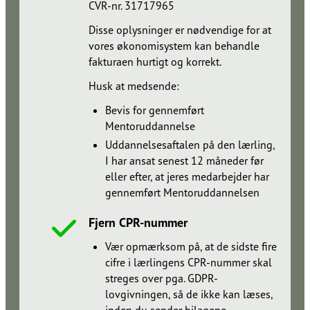
CVR-nr. 31717965​​​​‌ ‍ ​‍​‍‌‍ ‌ ​‍‌‍‍‌‌‍‌ ‌‍‍‌‌‍ ‍​‍​‍​ ‍‍​‍​‍‌ ​ ‌‍​‌‌‍ ‍‌‍‍‌‌ ‌​‌ ‍‌​‍ ‍‌‍‍‌‌‍ ​‍​‍​‍ ​​‍​‍‌‍‍​‌ ​‍‌‍‌‌‌‍‌‍​‍​‍​ ‍‍​‍​‍‌‍‍​‌ ‌​‌ ‌​‌ ​​‌ ​ ​ ‍‍​‍ ​‍ ‌ ‌​‌ ‌‌​‍ ‍‌ ​ ‌‍​‌‌‍ ‍‌‍‍‌‌ ‌​‌ ‍‌​‍ ‍‌ ​ ‌ ‌​‌ ‌‌‌‍‌​‌‍‍‌‌‍ ​‍ ‌‍‍‌‌‍ ‍‌ ‌​‌‍‌‌‌‍ ‍‌ ‌​​‍ ‌‍‌‌‌‍‌​‌‍‍‌‌ ‌​​‍ ‌‍ ‌‌‍ ‌‍‌​‌‍‌‌​ ‌‌ ​​‌ ​‍‌‍‌‌‌ ​ ‌‍‌‌‌‍ ‍‌ ‌​‌‍​‌‌ ‌​‌‍‍‌‌‍ ‌‍ ‍​ ‍ ‌‍‍‌‌‍‌​​ ‌‌ ​​‌‍​‌‌‍‌ ‌‍‌‌​‍ ‌‌ ‌​‌‍‍‌‌‍ ​‌ ​ ‌‍‍ ‌ ‌‌‌‍‌​​‍ ‌‌ ‌​‌‍‍‌‌‍ ​​‍ ‌‌ ‌‍‌‍‍‌‌ ​‍‌‍‍ ‌ ​ ‌‍ ‌‍ ‌‌‍‍​‌‍‌‌‌‍‌​‌‍‌‌‌ ​‍​ ‍ ‌ ‌​‌ ‍‌‌ ​​‌‍‌‌​ ‌‌ ​​‌‍​‌‌‍‌ ‌‍‌‌​ ‍ ‌ ​​‌‍​‌‌ ‌​‌‍‍​​ ‌‌ ​ ‌‍‌‌‌‍​ ‌ ‌​‌‍‍‌‌‍ ‌‍ ‍‌ ​ ​‍‌‌​ ‌‌‌​​‍‌‌ ‌‍‍ ‌‍‌‌‌ ‍‌​‍‌‌​ ​ ‌​‌​​‍‌‌​ ​ ‌​‌​​‍‌‌​ ​‍​ ​‍​ ​‌​ ‌‍​ ​ ​ ​‍​ ‌‍​ ​‍‌‍​‍‌‍​ ​ ​‌‌‍‌​​ ‌ ‌‍‌‌​‍‌‌​ ​‍​ ​‍​‍‌‌​ ‌‌‌​‌​​‍ ‍‌‍​ ‌‍ ‌‍ ‍‌ ‌​‌‍‌‌‌‍ ‍‌ ‌​​‍‌‌​ ‌‌‌​​‍‌‌ ‌‍‍ ‌‍‌‌‌ ‍‌​‍‌‌​ ​ ‌​‌​​‍‌‌​ ​ ‌​‌​​‍‌‌​ ​‍​ ​‍‌‍​ ​ ‍​‌‍​‍​ ‌‌‌‍​ ‌‍‌‍​ ‌‍​ ‌ ‌‍​‍‌‍​‌‌‍‌‌​ ​​​‍‌‌​ ​‍​ ​‍​‍‌‌​ ‌‌‌​‌​​‍ ‍‌‍​‍‌‍ ​‌‍ ‌‍​ ‌‍‍ ‌ ​ ​‍‌‌​ ‌‌‌​​‍‌‌ ‌‍‍ ‌‍‌‌‌ ‍‌​‍‌‌​ ​ ‌​‌​​‍‌‌​ ​ ‌​‌​​‍‌‌​ ​‍​ ​‍​ ‍‌‌‍​ ​ ‌​​ ‌​‌‍‌​​ ​‍​ ​‌​ ‌‌‌‍‌‌​ ‌​‌‍​ ​ ‌‍​‍‌‌​ ​‍​ ​‍​‍‌‌​ ‌‌‌​‌​​‍ ‍‌‍‍‌‌ ‌​‌‍‌‌‌‍ ‌‌ ​ ​‍‌‌​ ‌‌‌​​‍‌‌ ‌‍‍ ‌‍‌‌‌ ‍‌​‍‌‌​ ​ ‌​‌​​‍‌‌​ ​ ‌​‌​​‍‌‌​ ​‍​ ​‍‌‍‌‍​ ‍‌​ ‍​​ ‍‌‌‍‌​‌‍‌‍​ ​‌‌‍‌‍​ ‌‍​ ‌​‌‍​ ​ ‌‌​‍‌‌​ ​‍​ ​‍​‍‌‌​ ‌‌‌​‌​​‍ ‍‌‍​‍‌‍ ‌‍‌​‌ ‍‌​‍‌‌​ ‌‌‌​​‍‌‌ ‌‍‍ ‌‍‌‌‌ ‍‌​‍‌‌​ ​ ‌​‌​​‍‌‌​ ​ ‌​‌​​‍‌‌​ ​‍​ ​‍​ ‌‍‌‍​ ​ ​​​ ‍​​ ‌ ​ ‌‍‌‍​‍​ ‌ ​ ‌‍‌‍​‌​ ‍‌‌‍‌‍​‍‌‌​ ​‍​ ​‍​‍‌‌​ ‌‌‌​‌​​‍ ‍‌‍​ ‌‍‍​‌‍‍‌‌‍ ​‌‍‌​‌ ​‍‌‍‌‌‌‍ ‍​‍‌‌​ ‌‌‌​​‍‌‌ ‌‍‍ ‌‍‌‌‌ ‍‌​‍‌‌​ ​ ‌​‌​​‍‌‌​ ​ ‌​‌​​‍‌‌​ ​‍​ ​‍​ ​​​ ‌​​ ​‌​ ‍‌​ ​​​ ‌​‌‍​ ​ ​ ‌‍​ ‌‍​ ​ ‍​‌‍​‌​‍‌‌​ ​‍​ ​‍​‍‌‌​ ‌‌‌​‌​​‍ ‍‌ ‌​‌‍‌‌‌ ‍​‌ ‌​​ ‌‍​‍‌‍​‌‌ ​ ‌‍‌‌‌‌‌‌‌ ​‍‌‍ ​​ ‌‌‍‍​‌ ‌​‌ ‌​‌ ​​‌ ​ ​‍‌‌​ ​ ‌​​‌​‍‌‌​ ​‍‌​‌‍​‍‌‌​ ​‍‌​‌‍‌ ‌​‌ ‌‌​‍ ‍‌ ​ ‌‍​‌‌‍ ‍‌‍‍‌‌ ‌​‌ ‍‌​‍ ‍‌ ​ ‌ ‌​‌ ‌‌‌‍‌​‌‍‍‌‌‍ ​‍‌‍‌‍‍‌‌‍‌​​ ‌‌ ​​‌‍​‌‌‍‌ ‌‍‌‌​‍ ‌‌ ‌​‌‍‍‌‌‍ ​‌ ​ ‌‍‍ ‌ ‌‌‌‍‌​​‍ ‌‌ ‌​‌‍‍‌‌‍ ​​‍ ‌‌ ‌‍‌‍‍‌‌ ​‍‌‍‍ ‌ ​ ‌‍ ‌‍ ‌‌‍‍​‌‍‌‌‌‍‌​‌‍‌‌‌ ​‍​‍‌‍‌ ‌​‌ ‍‌‌ ​​‌‍‌‌​ ‌‌ ​​‌‍​‌‌‍‌ ‌‍‌‌​‍‌‍‌ ​​‌‍​‌‌ ‌​‌‍‍​​ ‌‌ ​ ‌‍‌‌‌‍​ ‌ ‌​‌‍‍‌‌‍ ‌‍ ‍‌ ​ ​‍‌‌​ ‌‌‌​​‍‌‌ ‌‍‍ ‌‍‌‌‌ ‍‌​‍‌‌​ ​ ‌​‌​​‍‌‌​ ​ ‌​‌​​‍‌‌​ ​‍​ ​‍​ ​‌​ ‌‍​ ​ ​ ​‍​ ‌‍​ ​‍‌‍​‍‌‍​ ​ ​‌‌‍‌​​ ‌ ‌‍‌‌​‍‌‌​ ​‍​ ​‍​‍‌‌​ ‌‌‌​‌​​‍ ‍‌‍​ ‌‍ ‌‍ ‍‌ ‌​‌‍‌‌‌‍ ‍‌ ‌​​‍‌‌​ ‌‌‌​​‍‌‌ ‌‍‍ ‌‍‌‌‌ ‍‌​‍‌‌​ ​ ‌​‌​​‍‌‌​ ​ ‌​‌​​‍‌‌​ ​‍​ ​‍‌‍​ ​ ‍​‌‍​‍​ ‌‌‌‍​ ‌‍‌‍​ ‌‍​ ‌ ‌‍​‍‌‍​‌‌‍‌‌​ ​​​‍‌‌​ ​‍​ ​‍​‍‌‌​ ‌‌‌​‌​​‍ ‍‌‍​‍‌‍ ​‌‍ ‌‍​ ‌‍‍ ‌ ​ ​‍‌‌​ ‌‌‌​​‍‌‌ ‌‍‍ ‌‍‌‌‌ ‍‌​‍‌‌​ ​ ‌​‌​​‍‌‌​ ​ ‌​‌​​‍‌‌​ ​‍​ ​‍​ ‍‌‌‍​ ​ ‌​​ ‌​‌‍‌​​ ​‍​ ​‌​ ‌‌‌‍‌‌​ ‌​‌‍​ ​ ‌‍​‍‌‌​ ​‍​ ​‍​‍‌‌​ ‌‌‌​‌​​‍ ‍‌‍‍‌‌ ‌​‌‍‌‌‌‍ ‌‌ ​ ​‍‌‌​ ‌‌‌​​‍‌‌ ‌‍‍ ‌‍‌‌‌ ‍‌​‍‌‌​ ​ ‌​‌​​‍‌‌​ ​ ‌​‌​​‍‌‌​ ​‍​ ​‍‌‍‌‍​ ‍‌​ ‍​​ ‍‌‌‍‌​‌‍‌‍​ ​‌‌‍‌‍​ ‌‍​ ‌​‌‍​ ​ ‌‌​‍‌‌​ ​‍​ ​‍​‍‌‌​ ‌‌‌​‌​​‍ ‍‌‍​‍‌‍ ‌‍‌​‌ ‍‌​‍‌‌​ ‌‌‌​​‍‌‌ ‌‍‍ ‌‍‌‌‌ ‍‌​‍‌‌​ ​ ‌​‌​​‍‌‌​ ​ ‌​‌​​‍‌‌​ ​‍​ ​‍​ ‌‍‌‍​ ​ ​​​ ‍​​ ‌ ​ ‌‍‌‍​‍​ ‌ ​ ‌‍‌‍​‌​ ‍‌‌‍‌‍​‍‌‌​ ​‍​ ​‍​‍‌‌​ ‌‌‌​‌​​‍ ‍‌‍​ ‌‍‍​‌‍‍‌‌‍ ​‌‍‌​‌ ​‍‌‍‌‌‌‍ ‍​‍‌‌​ ‌‌‌​​‍‌‌ ‌‍‍ ‌‍‌‌‌ ‍‌​‍‌‌​ ​ ‌​‌​​‍‌‌​ ​ ‌​‌​​‍‌‌​ ​‍​ ​‍​ ​​​ ‌​​ ​‌​ ‍‌​ ​​​ ‌​‌‍​ ​ ​ ‌‍​ ‌‍​ ​ ‍​‌‍​‌​‍‌‌​ ​‍​ ​‍​‍‌‌​ ‌‌‌​‌​​‍ ‍‌ ‌​‌‍‌‌‌ ‍​‌ ‌​​‍‌‍‌ ​​‌‍‌‌‌ ​‍‌ ​ ‌ ​​‌‍‌‌‌‍​ ‌ ‌​‌‍‍‌‌ ‌‍‌‍‌‌​ ‌‌ ​​‌ ‌‌‌‍​‍‌‍ ​‌‍‍‌‌ ​ ‌‍‍​‌‍‌‌‌‍‌​​‍​‍‌ ‌
Disse oplysninger er nødvendige for at
vores økonomisystem kan behandle
fakturaen hurtigt og korrekt.​​​​‌ ‍ ​‍​‍‌‍ ‌ ​‍‌‍‍‌‌‍‌ ‌‍‍‌‌‍ ‍​‍​‍​ ‍‍​‍​‍‌ ​ ‌‍​‌‌‍ ‍‌‍‍‌‌ ‌​‌ ‍‌​‍ ‍‌‍‍‌‌‍ ​‍​‍​‍ ​​‍​‍‌‍‍​‌ ​‍‌‍‌‌‌‍‌‍​‍​‍​ ‍‍​‍​‍‌‍‍​‌ ‌​‌ ‌​‌ ​​‌ ​ ​ ‍‍​‍ ​‍ ‌ ‌​‌ ‌‌​‍ ‍‌ ​ ‌‍​‌‌‍ ‍‌‍‍‌‌ ‌​‌ ‍‌​‍ ‍‌ ​ ‌ ‌​‌ ‌‌‌‍‌​‌‍‍‌‌‍ ​‍ ‌‍‍‌‌‍ ‍‌ ‌​‌‍‌‌‌‍ ‍‌ ‌​​‍ ‌‍‌‌‌‍‌​‌‍‍‌‌ ‌​​‍ ‌‍ ‌‌‍ ‌‍‌​‌‍‌‌​ ‌‌ ​​‌ ​‍‌‍‌‌‌ ​ ‌‍‌‌‌‍ ‍‌ ‌​‌‍​‌‌ ‌​‌‍‍‌‌‍ ‌‍ ‍​ ‍ ‌‍‍‌‌‍‌​​ ‌‌ ​​‌‍​‌‌‍‌ ‌‍‌‌​‍ ‌‌ ‌​‌‍‍‌‌‍ ​‌ ​ ‌‍‍ ‌ ‌‌‌‍‌​​‍ ‌‌ ‌​‌‍‍‌‌‍ ​​‍ ‌‌ ‌‍‌‍‍‌‌ ​‍‌‍‍ ‌ ​ ‌‍ ‌‍ ‌‌‍‍​‌‍‌‌‌‍‌​‌‍‌‌‌ ​‍​ ‍ ‌ ‌​‌ ‍‌‌ ​​‌‍‌‌​ ‌‌ ​​‌‍​‌‌‍‌ ‌‍‌‌​ ‍ ‌ ​​‌‍​‌‌ ‌​‌‍‍​​ ‌‌ ​ ‌‍‌‌‌‍​ ‌ ‌​‌‍‍‌‌‍ ‌‍ ‍‌ ​ ​‍‌‌​ ‌‌‌​​‍‌‌ ‌‍‍ ‌‍‌‌‌ ‍‌​‍‌‌​ ​ ‌​‌​​‍‌‌​ ​ ‌​‌​​‍‌‌​ ​‍​ ​‍​ ​‌​ ‌‍​ ​ ​ ​‍​ ‌‍​ ​‍‌‍​‍‌‍​ ​ ​‌‌‍‌​​ ‌ ‌‍‌‌​‍‌‌​ ​‍​ ​‍​‍‌‌​ ‌‌‌​‌​​‍ ‍‌‍​ ‌‍ ‌‍ ‍‌ ‌​‌‍‌‌‌‍ ‍‌ ‌​​‍‌‌​ ‌‌‌​​‍‌‌ ‌‍‍ ‌‍‌‌‌ ‍‌​‍‌‌​ ​ ‌​‌​​‍‌‌​ ​ ‌​‌​​‍‌‌​ ​‍​ ​‍‌‍​ ​ ‍​‌‍​‍​ ‌‌‌‍​ ‌‍‌‍​ ‌‍​ ‌ ‌‍​‍‌‍​‌‌‍‌‌​ ​​​‍‌‌​ ​‍​ ​‍​‍‌‌​ ‌‌‌​‌​​‍ ‍‌‍​‍‌‍ ​‌‍ ‌‍​ ‌‍‍ ‌ ​ ​‍‌‌​ ‌‌‌​​‍‌‌ ‌‍‍ ‌‍‌‌‌ ‍‌​‍‌‌​ ​ ‌​‌​​‍‌‌​ ​ ‌​‌​​‍‌‌​ ​‍​ ​‍​ ‍‌‌‍​ ​ ‌​​ ‌​‌‍‌​​ ​‍​ ​‌​ ‌‌‌‍‌‌​ ‌​‌‍​ ​ ‌‍​‍‌‌​ ​‍​ ​‍​‍‌‌​ ‌‌‌​‌​​‍ ‍‌‍‍‌‌ ‌​‌‍‌‌‌‍ ‌‌ ​ ​‍‌‌​ ‌‌‌​​‍‌‌ ‌‍‍ ‌‍‌‌‌ ‍‌​‍‌‌​ ​ ‌​‌​​‍‌‌​ ​ ‌​‌​​‍‌‌​ ​‍​ ​‍‌‍‌‍​ ‍‌​ ‍​​ ‍‌‌‍‌​‌‍‌‍​ ​‌‌‍‌‍​ ‌‍​ ‌​‌‍​ ​ ‌‌​‍‌‌​ ​‍​ ​‍​‍‌‌​ ‌‌‌​‌​​‍ ‍‌‍​‍‌‍ ‌‍‌​‌ ‍‌​‍‌‌​ ‌‌‌​​‍‌‌ ‌‍‍ ‌‍‌‌‌ ‍‌​‍‌‌​ ​ ‌​‌​​‍‌‌​ ​ ‌​‌​​‍‌‌​ ​‍​ ​‍‌‍​‌‌‍‌‌​ ‍​​ ‌‌‌‍‌​​ ​​​ ‌‍​ ​‍‌‍​‍‌‍‌‍‌‍​ ​ ​​​‍‌‌​ ​‍​ ​‍​‍‌‌​ ‌‌‌​‌​​‍ ‍‌‍​ ‌‍‍​‌‍‍‌‌‍ ​‌‍‌​‌ ​‍‌‍‌‌‌‍ ‍​‍‌‌​ ‌‌‌​​‍‌‌ ‌‍‍ ‌‍‌‌‌ ‍‌​‍‌‌​ ​ ‌​‌​​‍‌‌​ ​ ‌​‌​​‍‌‌​ ​‍​ ​‍​ ‌‍‌‍‌​‌‍​‍‌‍​‍​ ​ ​ ‌ ‌‍​‍‌‍​‌‌‍​‌‌‍​‍‌‍​ ​ ‌‌​‍‌‌​ ​‍​ ​‍​‍‌‌​ ‌‌‌​‌​​‍ ‍‌ ‌​‌‍‌‌‌ ‍​‌ ‌​​ ‌‍​‍‌‍​‌‌ ​ ‌‍‌‌‌‌‌‌‌ ​‍‌‍ ​​ ‌‌‍‍​‌ ‌​‌ ‌​‌ ​​‌ ​ ​‍‌‌​ ​ ‌​​‌​‍‌‌​ ​‍‌​‌‍​‍‌‌​ ​‍‌​‌‍‌ ‌​‌ ‌‌​‍ ‍‌ ​ ‌‍​‌‌‍ ‍‌‍‍‌‌ ‌​‌ ‍‌​‍ ‍‌ ​ ‌ ‌​‌ ‌‌‌‍‌​‌‍‍‌‌‍ ​‍‌‍‌‍‍‌‌‍‌​​ ‌‌ ​​‌‍​‌‌‍‌ ‌‍‌‌​‍ ‌‌ ‌​‌‍‍‌‌‍ ​‌ ​ ‌‍‍ ‌ ‌‌‌‍‌​​‍ ‌‌ ‌​‌‍‍‌‌‍ ​​‍ ‌‌ ‌‍‌‍‍‌‌ ​‍‌‍‍ ‌ ​ ‌‍ ‌‍ ‌‌‍‍​‌‍‌‌‌‍‌​‌‍‌‌‌ ​‍​‍‌‍‌ ‌​‌ ‍‌‌ ​​‌‍‌‌​ ‌‌ ​​‌‍​‌‌‍‌ ‌‍‌‌​‍‌‍‌ ​​‌‍​‌‌ ‌​‌‍‍​​ ‌‌ ​ ‌‍‌‌‌‍​ ‌ ‌​‌‍‍‌‌‍ ‌‍ ‍‌ ​ ​‍‌‌​ ‌‌‌​​‍‌‌ ‌‍‍ ‌‍‌‌‌ ‍‌​‍‌‌​ ​ ‌​‌​​‍‌‌​ ​ ‌​‌​​‍‌‌​ ​‍​ ​‍​ ​‌​ ‌‍​ ​ ​ ​‍​ ‌‍​ ​‍‌‍​‍‌‍​ ​ ​‌‌‍‌​​ ‌ ‌‍‌‌​‍‌‌​ ​‍​ ​‍​‍‌‌​ ‌‌‌​‌​​‍ ‍‌‍​ ‌‍ ‌‍ ‍‌ ‌​‌‍‌‌‌‍ ‍‌ ‌​​‍‌‌​ ‌‌‌​​‍‌‌ ‌‍‍ ‌‍‌‌‌ ‍‌​‍‌‌​ ​ ‌​‌​​‍‌‌​ ​ ‌​‌​​‍‌‌​ ​‍​ ​‍‌‍​ ​ ‍​‌‍​‍​ ‌‌‌‍​ ‌‍‌‍​ ‌‍​ ‌ ‌‍​‍‌‍​‌‌‍‌‌​ ​​​‍‌‌​ ​‍​ ​‍​‍‌‌​ ‌‌‌​‌​​‍ ‍‌‍​‍‌‍ ​‌‍ ‌‍​ ‌‍‍ ‌ ​ ​‍‌‌​ ‌‌‌​​‍‌‌ ‌‍‍ ‌‍‌‌‌ ‍‌​‍‌‌​ ​ ‌​‌​​‍‌‌​ ​ ‌​‌​​‍‌‌​ ​‍​ ​‍​ ‍‌‌‍​ ​ ‌​​ ‌​‌‍‌​​ ​‍​ ​‌​ ‌‌‌‍‌‌​ ‌​‌‍​ ​ ‌‍​‍‌‌​ ​‍​ ​‍​‍‌‌​ ‌‌‌​‌​​‍ ‍‌‍‍‌‌ ‌​‌‍‌‌‌‍ ‌‌ ​ ​‍‌‌​ ‌‌‌​​‍‌‌ ‌‍‍ ‌‍‌‌‌ ‍‌​‍‌‌​ ​ ‌​‌​​‍‌‌​ ​ ‌​‌​​‍‌‌​ ​‍​ ​‍‌‍‌‍​ ‍‌​ ‍​​ ‍‌‌‍‌​‌‍‌‍​ ​‌‌‍‌‍​ ‌‍​ ‌​‌‍​ ​ ‌‌​‍‌‌​ ​‍​ ​‍​‍‌‌​ ‌‌‌​‌​​‍ ‍‌‍​‍‌‍ ‌‍‌​‌ ‍‌​‍‌‌​ ‌‌‌​​‍‌‌ ‌‍‍ ‌‍‌‌‌ ‍‌​‍‌‌​ ​ ‌​‌​​‍‌‌​ ​ ‌​‌​​‍‌‌​ ​‍​ ​‍‌‍​‌‌‍‌‌​ ‍​​ ‌‌‌‍‌​​ ​​​ ‌‍​ ​‍‌‍​‍‌‍‌‍‌‍​ ​ ​​​‍‌‌​ ​‍​ ​‍​‍‌‌​ ‌‌‌​‌​​‍ ‍‌‍​ ‌‍‍​‌‍‍‌‌‍ ​‌‍‌​‌ ​‍‌‍‌‌‌‍ ‍​‍‌‌​ ‌‌‌​​‍‌‌ ‌‍‍ ‌‍‌‌‌ ‍‌​‍‌‌​ ​ ‌​‌​​‍‌‌​ ​ ‌​‌​​‍‌‌​ ​‍​ ​‍​ ‌‍‌‍‌​‌‍​‍‌‍​‍​ ​ ​ ‌ ‌‍​‍‌‍​‌‌‍​‌‌‍​‍‌‍​ ​ ‌‌​‍‌‌​ ​‍​ ​‍​‍‌‌​ ‌‌‌​‌​​‍ ‍‌ ‌​‌‍‌‌‌ ‍​‌ ‌​​‍‌‍‌ ​​‌‍‌‌‌ ​‍‌ ​ ‌ ​​‌‍‌‌‌‍​ ‌ ‌​‌‍‍‌‌ ‌‍‌‍‌‌​ ‌‌ ​​‌ ‌‌‌‍​‍‌‍ ​‌‍‍‌‌ ​ ‌‍‍​‌‍‌‌‌‍‌​​‍​‍‌ ‌
Husk at medsende:​​​​‌ ‍ ​‍​‍‌‍ ‌ ​‍‌‍‍‌‌‍‌ ‌‍‍‌‌‍ ‍​‍​‍​ ‍‍​‍​‍‌ ​ ‌‍​‌‌‍ ‍‌‍‍‌‌ ‌​‌ ‍‌​‍ ‍‌‍‍‌‌‍ ​‍​‍​‍ ​​‍​‍‌‍‍​‌ ​‍‌‍‌‌‌‍‌‍​‍​‍​ ‍‍​‍​‍‌‍‍​‌ ‌​‌ ‌​‌ ​​‌ ​ ​ ‍‍​‍ ​‍ ‌ ‌​‌ ‌‌​‍ ‍‌ ​ ‌‍​‌‌‍ ‍‌‍‍‌‌ ‌​‌ ‍‌​‍ ‍‌ ​ ‌ ‌​‌ ‌‌‌‍‌​‌‍‍‌‌‍ ​‍ ‌‍‍‌‌‍ ‍‌ ‌​‌‍‌‌‌‍ ‍‌ ‌​​‍ ‌‍‌‌‌‍‌​‌‍‍‌‌ ‌​​‍ ‌‍ ‌‌‍ ‌‍‌​‌‍‌‌​ ‌‌ ​​‌ ​‍‌‍‌‌‌ ​ ‌‍‌‌‌‍ ‍‌ ‌​‌‍​‌‌ ‌​‌‍‍‌‌‍ ‌‍ ‍​ ‍ ‌‍‍‌‌‍‌​​ ‌‌ ​​‌‍​‌‌‍‌ ‌‍‌‌​‍ ‌‌ ‌​‌‍‍‌‌‍ ​‌ ​ ‌‍‍ ‌ ‌‌‌‍‌​​‍ ‌‌ ‌​‌‍‍‌‌‍ ​​‍ ‌‌ ‌‍‌‍‍‌‌ ​‍‌‍‍ ‌ ​ ‌‍ ‌‍ ‌‌‍‍​‌‍‌‌‌‍‌​‌‍‌‌‌ ​‍​ ‍ ‌ ‌​‌ ‍‌‌ ​​‌‍‌‌​ ‌‌ ​​‌‍​‌‌‍‌ ‌‍‌‌​ ‍ ‌ ​​‌‍​‌‌ ‌​‌‍‍​​ ‌‌ ​ ‌‍‌‌‌‍​ ‌ ‌​‌‍‍‌‌‍ ‌‍ ‍‌ ​ ​‍‌‌​ ‌‌‌​​‍‌‌ ‌‍‍ ‌‍‌‌‌ ‍‌​‍‌‌​ ​ ‌​‌​​‍‌‌​ ​ ‌​‌​​‍‌‌​ ​‍​ ​‍​ ​‌​ ‌‍​ ​ ​ ​‍​ ‌‍​ ​‍‌‍​‍‌‍​ ​ ​‌‌‍‌​​ ‌ ‌‍‌‌​‍‌‌​ ​‍​ ​‍​‍‌‌​ ‌‌‌​‌​​‍ ‍‌‍​ ‌‍ ‌‍ ‍‌ ‌​‌‍‌‌‌‍ ‍‌ ‌​​‍‌‌​ ‌‌‌​​‍‌‌ ‌‍‍ ‌‍‌‌‌ ‍‌​‍‌‌​ ​ ‌​‌​​‍‌‌​ ​ ‌​‌​​‍‌‌​ ​‍​ ​‍‌‍​ ​ ‍​‌‍​‍​ ‌‌‌‍​ ‌‍‌‍​ ‌‍​ ‌ ‌‍​‍‌‍​‌‌‍‌‌​ ​​​‍‌‌​ ​‍​ ​‍​‍‌‌​ ‌‌‌​‌​​‍ ‍‌‍​‍‌‍ ​‌‍ ‌‍​ ‌‍‍ ‌ ​ ​‍‌‌​ ‌‌‌​​‍‌‌ ‌‍‍ ‌‍‌‌‌ ‍‌​‍‌‌​ ​ ‌​‌​​‍‌‌​ ​ ‌​‌​​‍‌‌​ ​‍​ ​‍​ ‍‌‌‍​ ​ ‌​​ ‌​‌‍‌​​ ​‍​ ​‌​ ‌‌‌‍‌‌​ ‌​‌‍​ ​ ‌‍​‍‌‌​ ​‍​ ​‍​‍‌‌​ ‌‌‌​‌​​‍ ‍‌‍‍‌‌ ‌​‌‍‌‌‌‍ ‌‌ ​ ​‍‌‌​ ‌‌‌​​‍‌‌ ‌‍‍ ‌‍‌‌‌ ‍‌​‍‌‌​ ​ ‌​‌​​‍‌‌​ ​ ‌​‌​​‍‌‌​ ​‍​ ​‍‌‍‌‍​ ‍‌​ ‍​​ ‍‌‌‍‌​‌‍‌‍​ ​‌‌‍‌‍​ ‌‍​ ‌​‌‍​ ​ ‌‌​‍‌‌​ ​‍​ ​‍​‍‌‌​ ‌‌‌​‌​​‍ ‍‌‍​‍‌‍ ‌‍‌​‌ ‍‌​‍‌‌​ ‌‌‌​​‍‌‌ ‌‍‍ ‌‍‌‌‌ ‍‌​‍‌‌​ ​ ‌​‌​​‍‌‌​ ​ ‌​‌​​‍‌‌​ ​‍​ ​‍‌‍‌‍​ ​‌​ ‌‌​ ​‌​ ‍​​ ‌​​ ​‌​ ‍​‌‍‌​​ ‌‌​ ‌​​ ‍‌​‍‌‌​ ​‍​ ​‍​‍‌‌​ ‌‌‌​‌​​‍ ‍‌‍​ ‌‍‍​‌‍‍‌‌‍ ​‌‍‌​‌ ​‍‌‍‌‌‌‍ ‍​‍‌‌​ ‌‌‌​​‍‌‌ ‌‍‍ ‌‍‌‌‌ ‍‌​‍‌‌​ ​ ‌​‌​​‍‌‌​ ​ ‌​‌​​‍‌‌​ ​‍​ ​‍​ ‍‌​ ‌‍​ ​ ​ ‌‍​ ‍‌​ ‌‌‌‍‌‍​ ‌‌​ ‌‌‌‍‌‍‌‍‌‍​ ‍​​‍‌‌​ ​‍​ ​‍​‍‌‌​ ‌‌‌​‌​​‍ ‍‌ ‌​‌‍‌‌‌ ‍​‌ ‌​​ ‌‍​‍‌‍​‌‌ ​ ‌‍‌‌‌‌‌‌‌ ​‍‌‍ ​​ ‌‌‍‍​‌ ‌​‌ ‌​‌ ​​‌ ​ ​‍‌‌​ ​ ‌​​‌​‍‌‌​ ​‍‌​‌‍​‍‌‌​ ​‍‌​‌‍‌ ‌​‌ ‌‌​‍ ‍‌ ​ ‌‍​‌‌‍ ‍‌‍‍‌‌ ‌​‌ ‍‌​‍ ‍‌ ​ ‌ ‌​‌ ‌‌‌‍‌​‌‍‍‌‌‍ ​‍‌‍‌‍‍‌‌‍‌​​ ‌‌ ​​‌‍​‌‌‍‌ ‌‍‌‌​‍ ‌‌ ‌​‌‍‍‌‌‍ ​‌ ​ ‌‍‍ ‌ ‌‌‌‍‌​​‍ ‌‌ ‌​‌‍‍‌‌‍ ​​‍ ‌‌ ‌‍‌‍‍‌‌ ​‍‌‍‍ ‌ ​ ‌‍ ‌‍ ‌‌‍‍​‌‍‌‌‌‍‌​‌‍‌‌‌ ​‍​‍‌‍‌ ‌​‌ ‍‌‌ ​​‌‍‌‌​ ‌‌ ​​‌‍​‌‌‍‌ ‌‍‌‌​‍‌‍‌ ​​‌‍​‌‌ ‌​‌‍‍​​ ‌‌ ​ ‌‍‌‌‌‍​ ‌ ‌​‌‍‍‌‌‍ ‌‍ ‍‌ ​ ​‍‌‌​ ‌‌‌​​‍‌‌ ‌‍‍ ‌‍‌‌‌ ‍‌​‍‌‌​ ​ ‌​‌​​‍‌‌​ ​ ‌​‌​​‍‌‌​ ​‍​ ​‍​ ​‌​ ‌‍​ ​ ​ ​‍​ ‌‍​ ​‍‌‍​‍‌‍​ ​ ​‌‌‍‌​​ ‌ ‌‍‌‌​‍‌‌​ ​‍​ ​‍​‍‌‌​ ‌‌‌​‌​​‍ ‍‌‍​ ‌‍ ‌‍ ‍‌ ‌​‌‍‌‌‌‍ ‍‌ ‌​​‍‌‌​ ‌‌‌​​‍‌‌ ‌‍‍ ‌‍‌‌‌ ‍‌​‍‌‌​ ​ ‌​‌​​‍‌‌​ ​ ‌​‌​​‍‌‌​ ​‍​ ​‍‌‍​ ​ ‍​‌‍​‍​ ‌‌‌‍​ ‌‍‌‍​ ‌‍​ ‌ ‌‍​‍‌‍​‌‌‍‌‌​ ​​​‍‌‌​ ​‍​ ​‍​‍‌‌​ ‌‌‌​‌​​‍ ‍‌‍​‍‌‍ ​‌‍ ‌‍​ ‌‍‍ ‌ ​ ​‍‌‌​ ‌‌‌​​‍‌‌ ‌‍‍ ‌‍‌‌‌ ‍‌​‍‌‌​ ​ ‌​‌​​‍‌‌​ ​ ‌​‌​​‍‌‌​ ​‍​ ​‍​ ‍‌‌‍​ ​ ‌​​ ‌​‌‍‌​​ ​‍​ ​‌​ ‌‌‌‍‌‌​ ‌​‌‍​ ​ ‌‍​‍‌‌​ ​‍​ ​‍​‍‌‌​ ‌‌‌​‌​​‍ ‍‌‍‍‌‌ ‌​‌‍‌‌‌‍ ‌‌ ​ ​‍‌‌​ ‌‌‌​​‍‌‌ ‌‍‍ ‌‍‌‌‌ ‍‌​‍‌‌​ ​ ‌​‌​​‍‌‌​ ​ ‌​‌​​‍‌‌​ ​‍​ ​‍‌‍‌‍​ ‍‌​ ‍​​ ‍‌‌‍‌​‌‍‌‍​ ​‌‌‍‌‍​ ‌‍​ ‌​‌‍​ ​ ‌‌​‍‌‌​ ​‍​ ​‍​‍‌‌​ ‌‌‌​‌​​‍ ‍‌‍​‍‌‍ ‌‍‌​‌ ‍‌​‍‌‌​ ‌‌‌​​‍‌‌ ‌‍‍ ‌‍‌‌‌ ‍‌​‍‌‌​ ​ ‌​‌​​‍‌‌​ ​ ‌​‌​​‍‌‌​ ​‍​ ​‍‌‍‌‍​ ​‌​ ‌‌​ ​‌​ ‍​​ ‌​​ ​‌​ ‍​‌‍‌​​ ‌‌​ ‌​​ ‍‌​‍‌‌​ ​‍​ ​‍​‍‌‌​ ‌‌‌​‌​​‍ ‍‌‍​ ‌‍‍​‌‍‍‌‌‍ ​‌‍‌​‌ ​‍‌‍‌‌‌‍ ‍​‍‌‌​ ‌‌‌​​‍‌‌ ‌‍‍ ‌‍‌‌‌ ‍‌​‍‌‌​ ​ ‌​‌​​‍‌‌​ ​ ‌​‌​​‍‌‌​ ​‍​ ​‍​ ‍‌​ ‌‍​ ​ ​ ‌‍​ ‍‌​ ‌‌‌‍‌‍​ ‌‌​ ‌‌‌‍‌‍‌‍‌‍​ ‍​​‍‌‌​ ​‍​ ​‍​‍‌‌​ ‌‌‌​‌​​‍ ‍‌ ‌​‌‍‌‌‌ ‍​‌ ‌​​‍‌‍‌ ​​‌‍‌‌‌ ​‍‌ ​ ‌ ​​‌‍‌‌‌‍​ ‌ ‌​‌‍‍‌‌ ‌‍‌‍‌‌​ ‌‌ ​​‌ ‌‌‌‍​‍‌‍ ​‌‍‍‌‌ ​ ‌‍‍​‌‍‌‌‌‍‌​​‍​‍‌ ‌
Bevis for gennemført
Mentoruddannelse​​​​‌ ‍ ​‍​‍‌‍ ‌ ​‍‌‍‍‌‌‍‌ ‌‍‍‌‌‍ ‍​‍​‍​ ‍‍​‍​‍‌ ​ ‌‍​‌‌‍ ‍‌‍‍‌‌ ‌​‌ ‍‌​‍ ‍‌‍‍‌‌‍ ​‍​‍​‍ ​​‍​‍‌‍‍​‌ ​‍‌‍‌‌‌‍‌‍​‍​‍​ ‍‍​‍​‍‌‍‍​‌ ‌​‌ ‌​‌ ​​‌ ​ ​ ‍‍​‍ ​‍ ‌ ‌​‌ ‌‌​‍ ‍‌ ​ ‌‍​‌‌‍ ‍‌‍‍‌‌ ‌​‌ ‍‌​‍ ‍‌ ​ ‌ ‌​‌ ‌‌‌‍‌​‌‍‍‌‌‍ ​‍ ‌‍‍‌‌‍ ‍‌ ‌​‌‍‌‌‌‍ ‍‌ ‌​​‍ ‌‍‌‌‌‍‌​‌‍‍‌‌ ‌​​‍ ‌‍ ‌‌‍ ‌‍‌​‌‍‌‌​ ‌‌ ​​‌ ​‍‌‍‌‌‌ ​ ‌‍‌‌‌‍ ‍‌ ‌​‌‍​‌‌ ‌​‌‍‍‌‌‍ ‌‍ ‍​ ‍ ‌‍‍‌‌‍‌​​ ‌‌ ​​‌‍​‌‌‍‌ ‌‍‌‌​‍ ‌‌ ‌​‌‍‍‌‌‍ ​‌ ​ ‌‍‍ ‌ ‌‌‌‍‌​​‍ ‌‌ ‌​‌‍‍‌‌‍ ​​‍ ‌‌ ‌‍‌‍‍‌‌ ​‍‌‍‍ ‌ ​ ‌‍ ‌‍ ‌‌‍‍​‌‍‌‌‌‍‌​‌‍‌‌‌ ​‍​ ‍ ‌ ‌​‌ ‍‌‌ ​​‌‍‌‌​ ‌‌ ​​‌‍​‌‌‍‌ ‌‍‌‌​ ‍ ‌ ​​‌‍​‌‌ ‌​‌‍‍​​ ‌‌ ​ ‌‍‌‌‌‍​ ‌ ‌​‌‍‍‌‌‍ ‌‍ ‍‌ ​ ​‍‌‌​ ‌‌‌​​‍‌‌ ‌‍‍ ‌‍‌‌‌ ‍‌​‍‌‌​ ​ ‌​‌​​‍‌‌​ ​ ‌​‌​​‍‌‌​ ​‍​ ​‍​ ​‌​ ‌‍​ ​ ​ ​‍​ ‌‍​ ​‍‌‍​‍‌‍​ ​ ​‌‌‍‌​​ ‌ ‌‍‌‌​‍‌‌​ ​‍​ ​‍​‍‌‌​ ‌‌‌​‌​​‍ ‍‌‍​ ‌‍ ‌‍ ‍‌ ‌​‌‍‌‌‌‍ ‍‌ ‌​​‍‌‌​ ‌‌‌​​‍‌‌ ‌‍‍ ‌‍‌‌‌ ‍‌​‍‌‌​ ​ ‌​‌​​‍‌‌​ ​ ‌​‌​​‍‌‌​ ​‍​ ​‍‌‍​ ​ ‍​‌‍​‍​ ‌‌‌‍​ ‌‍‌‍​ ‌‍​ ‌ ‌‍​‍‌‍​‌‌‍‌‌​ ​​​‍‌‌​ ​‍​ ​‍​‍‌‌​ ‌‌‌​‌​​‍ ‍‌‍​‍‌‍ ​‌‍ ‌‍​ ‌‍‍ ‌ ​ ​‍‌‌​ ‌‌‌​​‍‌‌ ‌‍‍ ‌‍‌‌‌ ‍‌​‍‌‌​ ​ ‌​‌​​‍‌‌​ ​ ‌​‌​​‍‌‌​ ​‍​ ​‍​ ‍‌‌‍​ ​ ‌​​ ‌​‌‍‌​​ ​‍​ ​‌​ ‌‌‌‍‌‌​ ‌​‌‍​ ​ ‌‍​‍‌‌​ ​‍​ ​‍​‍‌‌​ ‌‌‌​‌​​‍ ‍‌‍‍‌‌ ‌​‌‍‌‌‌‍ ‌‌ ​ ​‍‌‌​ ‌‌‌​​‍‌‌ ‌‍‍ ‌‍‌‌‌ ‍‌​‍‌‌​ ​ ‌​‌​​‍‌‌​ ​ ‌​‌​​‍‌‌​ ​‍​ ​‍‌‍‌‍​ ‍‌​ ‍​​ ‍‌‌‍‌​‌‍‌‍​ ​‌‌‍‌‍​ ‌‍​ ‌​‌‍​ ​ ‌‌​‍‌‌​ ​‍​ ​‍​‍‌‌​ ‌‌‌​‌​​‍ ‍‌‍​‍‌‍ ‌‍‌​‌ ‍‌​‍‌‌​ ‌‌‌​​‍‌‌ ‌‍‍ ‌‍‌‌‌ ‍‌​‍‌‌​ ​ ‌​‌​​‍‌‌​ ​ ‌​‌​​‍‌‌​ ​‍​ ​‍‌‍‌‌​ ‍‌​ ‌‌​ ‍‌​ ​​‌‍​ ​ ‌‍​ ​‌​ ‍‌​ ​​‌‍‌​​ ‌​​‍‌‌​ ​‍​ ​‍​‍‌‌​ ‌‌‌​‌​​‍ ‍‌‍​ ‌‍‍​‌‍‍‌‌‍ ​‌‍‌​‌ ​‍‌‍‌‌‌‍ ‍​‍‌‌​ ‌‌‌​​‍‌‌ ‌‍‍ ‌‍‌‌‌ ‍‌​‍‌‌​ ​ ‌​‌​​‍‌‌​ ​ ‌​‌​​‍‌‌​ ​‍​ ​‍​ ​‍​ ​‍​ ‌‍​ ​ ​ ​‌​ ​​​ ‌‍‌‍​‌‌‍​‌​ ‌‍​ ‌‌​ ‌ ​‍‌‌​ ​‍​ ​‍​‍‌‌​ ‌‌‌​‌​​‍ ‍‌ ‌​‌‍‌‌‌ ‍​‌ ‌​​ ‌‍​‍‌‍​‌‌ ​ ‌‍‌‌‌‌‌‌‌ ​‍‌‍ ​​ ‌‌‍‍​‌ ‌​‌ ‌​‌ ​​‌ ​ ​‍‌‌​ ​ ‌​​‌​‍‌‌​ ​‍‌​‌‍​‍‌‌​ ​‍‌​‌‍‌ ‌​‌ ‌‌​‍ ‍‌ ​ ‌‍​‌‌‍ ‍‌‍‍‌‌ ‌​‌ ‍‌​‍ ‍‌ ​ ‌ ‌​‌ ‌‌‌‍‌​‌‍‍‌‌‍ ​‍‌‍‌‍‍‌‌‍‌​​ ‌‌ ​​‌‍​‌‌‍‌ ‌‍‌‌​‍ ‌‌ ‌​‌‍‍‌‌‍ ​‌ ​ ‌‍‍ ‌ ‌‌‌‍‌​​‍ ‌‌ ‌​‌‍‍‌‌‍ ​​‍ ‌‌ ‌‍‌‍‍‌‌ ​‍‌‍‍ ‌ ​ ‌‍ ‌‍ ‌‌‍‍​‌‍‌‌‌‍‌​‌‍‌‌‌ ​‍​‍‌‍‌ ‌​‌ ‍‌‌ ​​‌‍‌‌​ ‌‌ ​​‌‍​‌‌‍‌ ‌‍‌‌​‍‌‍‌ ​​‌‍​‌‌ ‌​‌‍‍​​ ‌‌ ​ ‌‍‌‌‌‍​ ‌ ‌​‌‍‍‌‌‍ ‌‍ ‍‌ ​ ​‍‌‌​ ‌‌‌​​‍‌‌ ‌‍‍ ‌‍‌‌‌ ‍‌​‍‌‌​ ​ ‌​‌​​‍‌‌​ ​ ‌​‌​​‍‌‌​ ​‍​ ​‍​ ​‌​ ‌‍​ ​ ​ ​‍​ ‌‍​ ​‍‌‍​‍‌‍​ ​ ​‌‌‍‌​​ ‌ ‌‍‌‌​‍‌‌​ ​‍​ ​‍​‍‌‌​ ‌‌‌​‌​​‍ ‍‌‍​ ‌‍ ‌‍ ‍‌ ‌​‌‍‌‌‌‍ ‍‌ ‌​​‍‌‌​ ‌‌‌​​‍‌‌ ‌‍‍ ‌‍‌‌‌ ‍‌​‍‌‌​ ​ ‌​‌​​‍‌‌​ ​ ‌​‌​​‍‌‌​ ​‍​ ​‍‌‍​ ​ ‍​‌‍​‍​ ‌‌‌‍​ ‌‍‌‍​ ‌‍​ ‌ ‌‍​‍‌‍​‌‌‍‌‌​ ​​​‍‌‌​ ​‍​ ​‍​‍‌‌​ ‌‌‌​‌​​‍ ‍‌‍​‍‌‍ ​‌‍ ‌‍​ ‌‍‍ ‌ ​ ​‍‌‌​ ‌‌‌​​‍‌‌ ‌‍‍ ‌‍‌‌‌ ‍‌​‍‌‌​ ​ ‌​‌​​‍‌‌​ ​ ‌​‌​​‍‌‌​ ​‍​ ​‍​ ‍‌‌‍​ ​ ‌​​ ‌​‌‍‌​​ ​‍​ ​‌​ ‌‌‌‍‌‌​ ‌​‌‍​ ​ ‌‍​‍‌‌​ ​‍​ ​‍​‍‌‌​ ‌‌‌​‌​​‍ ‍‌‍‍‌‌ ‌​‌‍‌‌‌‍ ‌‌ ​ ​‍‌‌​ ‌‌‌​​‍‌‌ ‌‍‍ ‌‍‌‌‌ ‍‌​‍‌‌​ ​ ‌​‌​​‍‌‌​ ​ ‌​‌​​‍‌‌​ ​‍​ ​‍‌‍‌‍​ ‍‌​ ‍​​ ‍‌‌‍‌​‌‍‌‍​ ​‌‌‍‌‍​ ‌‍​ ‌​‌‍​ ​ ‌‌​‍‌‌​ ​‍​ ​‍​‍‌‌​ ‌‌‌​‌​​‍ ‍‌‍​‍‌‍ ‌‍‌​‌ ‍‌​‍‌‌​ ‌‌‌​​‍‌‌ ‌‍‍ ‌‍‌‌‌ ‍‌​‍‌‌​ ​ ‌​‌​​‍‌‌​ ​ ‌​‌​​‍‌‌​ ​‍​ ​‍‌‍‌‌​ ‍‌​ ‌‌​ ‍‌​ ​​‌‍​ ​ ‌‍​ ​‌​ ‍‌​ ​​‌‍‌​​ ‌​​‍‌‌​ ​‍​ ​‍​‍‌‌​ ‌‌‌​‌​​‍ ‍‌‍​ ‌‍‍​‌‍‍‌‌‍ ​‌‍‌​‌ ​‍‌‍‌‌‌‍ ‍​‍‌‌​ ‌‌‌​​‍‌‌ ‌‍‍ ‌‍‌‌‌ ‍‌​‍‌‌​ ​ ‌​‌​​‍‌‌​ ​ ‌​‌​​‍‌‌​ ​‍​ ​‍​ ​‍​ ​‍​ ‌‍​ ​ ​ ​‌​ ​​​ ‌‍‌‍​‌‌‍​‌​ ‌‍​ ‌‌​ ‌ ​‍‌‌​ ​‍​ ​‍​‍‌‌​ ‌‌‌​‌​​‍ ‍‌ ‌​‌‍‌‌‌ ‍​‌ ‌​​‍‌‍‌ ​​‌‍‌‌‌ ​‍‌ ​ ‌ ​​‌‍‌‌‌‍​ ‌ ‌​‌‍‍‌‌ ‌‍‌‍‌‌​ ‌‌ ​​‌ ‌‌‌‍​‍‌‍ ​‌‍‍‌‌ ​ ‌‍‍​‌‍‌‌‌‍‌​​‍​‍‌ ‌
Uddannelsesaftalen på den lærling,
I har ansat senest 12 måneder før
eller efter, at jeres medarbejder har
gennemført Mentoruddannelsen​​​​‌ ‍ ​‍​‍‌‍ ‌ ​‍‌‍‍‌‌‍‌ ‌‍‍‌‌‍ ‍​‍​‍​ ‍‍​‍​‍‌ ​ ‌‍​‌‌‍ ‍‌‍‍‌‌ ‌​‌ ‍‌​‍ ‍‌‍‍‌‌‍ ​‍​‍​‍ ​​‍​‍‌‍‍​‌ ​‍‌‍‌‌‌‍‌‍​‍​‍​ ‍‍​‍​‍‌‍‍​‌ ‌​‌ ‌​‌ ​​‌ ​ ​ ‍‍​‍ ​‍ ‌ ‌​‌ ‌‌​‍ ‍‌ ​ ‌‍​‌‌‍ ‍‌‍‍‌‌ ‌​‌ ‍‌​‍ ‍‌ ​ ‌ ‌​‌ ‌‌‌‍‌​‌‍‍‌‌‍ ​‍ ‌‍‍‌‌‍ ‍‌ ‌​‌‍‌‌‌‍ ‍‌ ‌​​‍ ‌‍‌‌‌‍‌​‌‍‍‌‌ ‌​​‍ ‌‍ ‌‌‍ ‌‍‌​‌‍‌‌​ ‌‌ ​​‌ ​‍‌‍‌‌‌ ​ ‌‍‌‌‌‍ ‍‌ ‌​‌‍​‌‌ ‌​‌‍‍‌‌‍ ‌‍ ‍​ ‍ ‌‍‍‌‌‍‌​​ ‌‌ ​​‌‍​‌‌‍‌ ‌‍‌‌​‍ ‌‌ ‌​‌‍‍‌‌‍ ​‌ ​ ‌‍‍ ‌ ‌‌‌‍‌​​‍ ‌‌ ‌​‌‍‍‌‌‍ ​​‍ ‌‌ ‌‍‌‍‍‌‌ ​‍‌‍‍ ‌ ​ ‌‍ ‌‍ ‌‌‍‍​‌‍‌‌‌‍‌​‌‍‌‌‌ ​‍​ ‍ ‌ ‌​‌ ‍‌‌ ​​‌‍‌‌​ ‌‌ ​​‌‍​‌‌‍‌ ‌‍‌‌​ ‍ ‌ ​​‌‍​‌‌ ‌​‌‍‍​​ ‌‌ ​ ‌‍‌‌‌‍​ ‌ ‌​‌‍‍‌‌‍ ‌‍ ‍‌ ​ ​‍‌‌​ ‌‌‌​​‍‌‌ ‌‍‍ ‌‍‌‌‌ ‍‌​‍‌‌​ ​ ‌​‌​​‍‌‌​ ​ ‌​‌​​‍‌‌​ ​‍​ ​‍​ ​‌​ ‌‍​ ​ ​ ​‍​ ‌‍​ ​‍‌‍​‍‌‍​ ​ ​‌‌‍‌​​ ‌ ‌‍‌‌​‍‌‌​ ​‍​ ​‍​‍‌‌​ ‌‌‌​‌​​‍ ‍‌‍​ ‌‍ ‌‍ ‍‌ ‌​‌‍‌‌‌‍ ‍‌ ‌​​‍‌‌​ ‌‌‌​​‍‌‌ ‌‍‍ ‌‍‌‌‌ ‍‌​‍‌‌​ ​ ‌​‌​​‍‌‌​ ​ ‌​‌​​‍‌‌​ ​‍​ ​‍‌‍​ ​ ‍​‌‍​‍​ ‌‌‌‍​ ‌‍‌‍​ ‌‍​ ‌ ‌‍​‍‌‍​‌‌‍‌‌​ ​​​‍‌‌​ ​‍​ ​‍​‍‌‌​ ‌‌‌​‌​​‍ ‍‌‍​‍‌‍ ​‌‍ ‌‍​ ‌‍‍ ‌ ​ ​‍‌‌​ ‌‌‌​​‍‌‌ ‌‍‍ ‌‍‌‌‌ ‍‌​‍‌‌​ ​ ‌​‌​​‍‌‌​ ​ ‌​‌​​‍‌‌​ ​‍​ ​‍​ ‍‌‌‍​ ​ ‌​​ ‌​‌‍‌​​ ​‍​ ​‌​ ‌‌‌‍‌‌​ ‌​‌‍​ ​ ‌‍​‍‌‌​ ​‍​ ​‍​‍‌‌​ ‌‌‌​‌​​‍ ‍‌‍‍‌‌ ‌​‌‍‌‌‌‍ ‌‌ ​ ​‍‌‌​ ‌‌‌​​‍‌‌ ‌‍‍ ‌‍‌‌‌ ‍‌​‍‌‌​ ​ ‌​‌​​‍‌‌​ ​ ‌​‌​​‍‌‌​ ​‍​ ​‍‌‍‌‍​ ‍‌​ ‍​​ ‍‌‌‍‌​‌‍‌‍​ ​‌‌‍‌‍​ ‌‍​ ‌​‌‍​ ​ ‌‌​‍‌‌​ ​‍​ ​‍​‍‌‌​ ‌‌‌​‌​​‍ ‍‌‍​‍‌‍ ‌‍‌​‌ ‍‌​‍‌‌​ ‌‌‌​​‍‌‌ ‌‍‍ ‌‍‌‌‌ ‍‌​‍‌‌​ ​ ‌​‌​​‍‌‌​ ​ ‌​‌​​‍‌‌​ ​‍​ ​‍​ ‍‌‌‍​‌‌‍‌​‌‍‌‌​ ​‌‌‍​ ​ ‍​​ ​​​ ‌ ​ ‍​​ ‍​‌‍‌‌​‍‌‌​ ​‍​ ​‍​‍‌‌​ ‌‌‌​‌​​‍ ‍‌‍​ ‌‍‍​‌‍‍‌‌‍ ​‌‍‌​‌ ​‍‌‍‌‌‌‍ ‍​‍‌‌​ ‌‌‌​​‍‌‌ ‌‍‍ ‌‍‌‌‌ ‍‌​‍‌‌​ ​ ‌​‌​​‍‌‌​ ​ ‌​‌​​‍‌‌​ ​‍​ ​‍‌‍‌‌​ ​‌​ ‍‌​ ‍​​ ​ ‌‍‌‌​ ​‌​ ‌‍​ ​​‌‍‌‌‌‍‌‌​ ‌ ​‍‌‌​ ​‍​ ​‍​‍‌‌​ ‌‌‌​‌​​‍ ‍‌ ‌​‌‍‌‌‌ ‍​‌ ‌​​ ‌‍​‍‌‍​‌‌ ​ ‌‍‌‌‌‌‌‌‌ ​‍‌‍ ​​ ‌‌‍‍​‌ ‌​‌ ‌​‌ ​​‌ ​ ​‍‌‌​ ​ ‌​​‌​‍‌‌​ ​‍‌​‌‍​‍‌‌​ ​‍‌​‌‍‌ ‌​‌ ‌‌​‍ ‍‌ ​ ‌‍​‌‌‍ ‍‌‍‍‌‌ ‌​‌ ‍‌​‍ ‍‌ ​ ‌ ‌​‌ ‌‌‌‍‌​‌‍‍‌‌‍ ​‍‌‍‌‍‍‌‌‍‌​​ ‌‌ ​​‌‍​‌‌‍‌ ‌‍‌‌​‍ ‌‌ ‌​‌‍‍‌‌‍ ​‌ ​ ‌‍‍ ‌ ‌‌‌‍‌​​‍ ‌‌ ‌​‌‍‍‌‌‍ ​​‍ ‌‌ ‌‍‌‍‍‌‌ ​‍‌‍‍ ‌ ​ ‌‍ ‌‍ ‌‌‍‍​‌‍‌‌‌‍‌​‌‍‌‌‌ ​‍​‍‌‍‌ ‌​‌ ‍‌‌ ​​‌‍‌‌​ ‌‌ ​​‌‍​‌‌‍‌ ‌‍‌‌​‍‌‍‌ ​​‌‍​‌‌ ‌​‌‍‍​​ ‌‌ ​ ‌‍‌‌‌‍​ ‌ ‌​‌‍‍‌‌‍ ‌‍ ‍‌ ​ ​‍‌‌​ ‌‌‌​​‍‌‌ ‌‍‍ ‌‍‌‌‌ ‍‌​‍‌‌​ ​ ‌​‌​​‍‌‌​ ​ ‌​‌​​‍‌‌​ ​‍​ ​‍​ ​‌​ ‌‍​ ​ ​ ​‍​ ‌‍​ ​‍‌‍​‍‌‍​ ​ ​‌‌‍‌​​ ‌ ‌‍‌‌​‍‌‌​ ​‍​ ​‍​‍‌‌​ ‌‌‌​‌​​‍ ‍‌‍​ ‌‍ ‌‍ ‍‌ ‌​‌‍‌‌‌‍ ‍‌ ‌​​‍‌‌​ ‌‌‌​​‍‌‌ ‌‍‍ ‌‍‌‌‌ ‍‌​‍‌‌​ ​ ‌​‌​​‍‌‌​ ​ ‌​‌​​‍‌‌​ ​‍​ ​‍‌‍​ ​ ‍​‌‍​‍​ ‌‌‌‍​ ‌‍‌‍​ ‌‍​ ‌ ‌‍​‍‌‍​‌‌‍‌‌​ ​​​‍‌‌​ ​‍​ ​‍​‍‌‌​ ‌‌‌​‌​​‍ ‍‌‍​‍‌‍ ​‌‍ ‌‍​ ‌‍‍ ‌ ​ ​‍‌‌​ ‌‌‌​​‍‌‌ ‌‍‍ ‌‍‌‌‌ ‍‌​‍‌‌​ ​ ‌​‌​​‍‌‌​ ​ ‌​‌​​‍‌‌​ ​‍​ ​‍​ ‍‌‌‍​ ​ ‌​​ ‌​‌‍‌​​ ​‍​ ​‌​ ‌‌‌‍‌‌​ ‌​‌‍​ ​ ‌‍​‍‌‌​ ​‍​ ​‍​‍‌‌​ ‌‌‌​‌​​‍ ‍‌‍‍‌‌ ‌​‌‍‌‌‌‍ ‌‌ ​ ​‍‌‌​ ‌‌‌​​‍‌‌ ‌‍‍ ‌‍‌‌‌ ‍‌​‍‌‌​ ​ ‌​‌​​‍‌‌​ ​ ‌​‌​​‍‌‌​ ​‍​ ​‍‌‍‌‍​ ‍‌​ ‍​​ ‍‌‌‍‌​‌‍‌‍​ ​‌‌‍‌‍​ ‌‍​ ‌​‌‍​ ​ ‌‌​‍‌‌​ ​‍​ ​‍​‍‌‌​ ‌‌‌​‌​​‍ ‍‌‍​‍‌‍ ‌‍‌​‌ ‍‌​‍‌‌​ ‌‌‌​​‍‌‌ ‌‍‍ ‌‍‌‌‌ ‍‌​‍‌‌​ ​ ‌​‌​​‍‌‌​ ​ ‌​‌​​‍‌‌​ ​‍​ ​‍​ ‍‌‌‍​‌‌‍‌​‌‍‌‌​ ​‌‌‍​ ​ ‍​​ ​​​ ‌ ​ ‍​​ ‍​‌‍‌‌​‍‌‌​ ​‍​ ​‍​‍‌‌​ ‌‌‌​‌​​‍ ‍‌‍​ ‌‍‍​‌‍‍‌‌‍ ​‌‍‌​‌ ​‍‌‍‌‌‌‍ ‍​‍‌‌​ ‌‌‌​​‍‌‌ ‌‍‍ ‌‍‌‌‌ ‍‌​‍‌‌​ ​ ‌​‌​​‍‌‌​ ​ ‌​‌​​‍‌‌​ ​‍​ ​‍‌‍‌‌​ ​‌​ ‍‌​ ‍​​ ​ ‌‍‌‌​ ​‌​ ‌‍​ ​​‌‍‌‌‌‍‌‌​ ‌ ​‍‌‌​ ​‍​ ​‍​‍‌‌​ ‌‌‌​‌​​‍ ‍‌ ‌​‌‍‌‌‌ ‍​‌ ‌​​‍‌‍‌ ​​‌‍‌‌‌ ​‍‌ ​ ‌ ​​‌‍‌‌‌‍​ ‌ ‌​‌‍‍‌‌ ‌‍‌‍‌‌​ ‌‌ ​​‌ ‌‌‌‍​‍‌‍ ​‌‍‍‌‌ ​ ‌‍‍​‌‍‌‌‌‍‌​​‍​‍‌ ‌
Fjern CPR-nummer​​​​‌ ‍ ​‍​‍‌‍ ‌ ​‍‌‍‍‌‌‍‌ ‌‍‍‌‌‍ ‍​‍​‍​ ‍‍​‍​‍‌ ​ ‌‍​‌‌‍ ‍‌‍‍‌‌ ‌​‌ ‍‌​‍ ‍‌‍‍‌‌‍ ​‍​‍​‍ ​​‍​‍‌‍‍​‌ ​‍‌‍‌‌‌‍‌‍​‍​‍​ ‍‍​‍​‍‌‍‍​‌ ‌​‌ ‌​‌ ​​‌ ​ ​ ‍‍​‍ ​‍ ‌ ‌​‌ ‌‌​‍ ‍‌ ​ ‌‍​‌‌‍ ‍‌‍‍‌‌ ‌​‌ ‍‌​‍ ‍‌ ​ ‌ ‌​‌ ‌‌‌‍‌​‌‍‍‌‌‍ ​‍ ‌‍‍‌‌‍ ‍‌ ‌​‌‍‌‌‌‍ ‍‌ ‌​​‍ ‌‍‌‌‌‍‌​‌‍‍‌‌ ‌​​‍ ‌‍ ‌‌‍ ‌‍‌​‌‍‌‌​ ‌‌ ​​‌ ​‍‌‍‌‌‌ ​ ‌‍‌‌‌‍ ‍‌ ‌​‌‍​‌‌ ‌​‌‍‍‌‌‍ ‌‍ ‍​ ‍ ‌‍‍‌‌‍‌​​ ‌‌ ​​‌‍​‌‌‍‌ ‌‍‌‌​‍ ‌‌ ‌​‌‍‍‌‌‍ ​‌ ​ ‌‍‍ ‌ ‌‌‌‍‌​​‍ ‌‌ ‌​‌‍‍‌‌‍ ​​‍ ‌‌ ‌‍‌‍‍‌‌ ​‍‌‍‍ ‌ ​ ‌‍ ‌‍ ‌‌‍‍​‌‍‌‌‌‍‌​‌‍‌‌‌ ​‍​ ‍ ‌ ‌​‌ ‍‌‌ ​​‌‍‌‌​ ‌‌ ​​‌‍​‌‌‍‌ ‌‍‌‌​ ‍ ‌ ​​‌‍​‌‌ ‌​‌‍‍​​ ‌‌ ​ ‌‍‌‌‌‍​ ‌ ‌​‌‍‍‌‌‍ ‌‍ ‍‌ ​ ​‍‌‌​ ‌‌‌​​‍‌‌ ‌‍‍ ‌‍‌‌‌ ‍‌​‍‌‌​ ​ ‌​‌​​‍‌‌​ ​ ‌​‌​​‍‌‌​ ​‍​ ​‍​ ​‌​ ‌‍​ ​ ​ ​‍​ ‌‍​ ​‍‌‍​‍‌‍​ ​ ​‌‌‍‌​​ ‌ ‌‍‌‌​‍‌‌​ ​‍​ ​‍​‍‌‌​ ‌‌‌​‌​​‍ ‍‌‍​ ‌‍ ‌‍ ‍‌ ‌​‌‍‌‌‌‍ ‍‌ ‌​​‍‌‌​ ‌‌‌​​‍‌‌ ‌‍‍ ‌‍‌‌‌ ‍‌​‍‌‌​ ​ ‌​‌​​‍‌‌​ ​ ‌​‌​​‍‌‌​ ​‍​ ​‍‌‍​ ​ ‍​‌‍​‍​ ‌‌‌‍​ ‌‍‌‍​ ‌‍​ ‌ ‌‍​‍‌‍​‌‌‍‌‌​ ​​​‍‌‌​ ​‍​ ​‍​‍‌‌​ ‌‌‌​‌​​‍ ‍‌‍​‍‌‍ ​‌‍ ‌‍​ ‌‍‍ ‌ ​ ​‍‌‌​ ‌‌‌​​‍‌‌ ‌‍‍ ‌‍‌‌‌ ‍‌​‍‌‌​ ​ ‌​‌​​‍‌‌​ ​ ‌​‌​​‍‌‌​ ​‍​ ​‍​ ‍‌‌‍​ ​ ‌​​ ‌​‌‍‌​​ ​‍​ ​‌​ ‌‌‌‍‌‌​ ‌​‌‍​ ​ ‌‍​‍‌‌​ ​‍​ ​‍​‍‌‌​ ‌‌‌​‌​​‍ ‍‌‍‍‌‌ ‌​‌‍‌‌‌‍ ‌‌ ​ ​‍‌‌​ ‌‌‌​​‍‌‌ ‌‍‍ ‌‍‌‌‌ ‍‌​‍‌‌​ ​ ‌​‌​​‍‌‌​ ​ ‌​‌​​‍‌‌​ ​‍​ ​‍‌‍​‌​ ‌‍​ ‍‌‌‍​‌​ ‌‌​ ‍​​ ‌‌‌‍​ ‌‍​‍‌‍​‍​ ‌​‌‍‌‌​‍‌‌​ ​‍​ ​‍​‍‌‌​ ‌‌‌​‌​​‍ ‍‌ ‌​‌‍‍‌‌ ‌​‌‍ ​‌‍‌‌​ ‌‍​‍‌‍​‌‌ ​ ‌‍‌‌‌‌‌‌‌ ​‍‌‍ ​​ ‌‌‍‍​‌ ‌​‌ ‌​‌ ​​‌ ​ ​‍‌‌​ ​ ‌​​‌​‍‌‌​ ​‍‌​‌‍​‍‌‌​ ​‍‌​‌‍‌ ‌​‌ ‌‌​‍ ‍‌ ​ ‌‍​‌‌‍ ‍‌‍‍‌‌ ‌​‌ ‍‌​‍ ‍‌ ​ ‌ ‌​‌ ‌‌‌‍‌​‌‍‍‌‌‍ ​‍‌‍‌‍‍‌‌‍‌​​ ‌‌ ​​‌‍​‌‌‍‌ ‌‍‌‌​‍ ‌‌ ‌​‌‍‍‌‌‍ ​‌ ​ ‌‍‍ ‌ ‌‌‌‍‌​​‍ ‌‌ ‌​‌‍‍‌‌‍ ​​‍ ‌‌ ‌‍‌‍‍‌‌ ​‍‌‍‍ ‌ ​ ‌‍ ‌‍ ‌‌‍‍​‌‍‌‌‌‍‌​‌‍‌‌‌ ​‍​‍‌‍‌ ‌​‌ ‍‌‌ ​​‌‍‌‌​ ‌‌ ​​‌‍​‌‌‍‌ ‌‍‌‌​‍‌‍‌ ​​‌‍​‌‌ ‌​‌‍‍​​ ‌‌ ​ ‌‍‌‌‌‍​ ‌ ‌​‌‍‍‌‌‍ ‌‍ ‍‌ ​ ​‍‌‌​ ‌‌‌​​‍‌‌ ‌‍‍ ‌‍‌‌‌ ‍‌​‍‌‌​ ​ ‌​‌​​‍‌‌​ ​ ‌​‌​​‍‌‌​ ​‍​ ​‍​ ​‌​ ‌‍​ ​ ​ ​‍​ ‌‍​ ​‍‌‍​‍‌‍​ ​ ​‌‌‍‌​​ ‌ ‌‍‌‌​‍‌‌​ ​‍​ ​‍​‍‌‌​ ‌‌‌​‌​​‍ ‍‌‍​ ‌‍ ‌‍ ‍‌ ‌​‌‍‌‌‌‍ ‍‌ ‌​​‍‌‌​ ‌‌‌​​‍‌‌ ‌‍‍ ‌‍‌‌‌ ‍‌​‍‌‌​ ​ ‌​‌​​‍‌‌​ ​ ‌​‌​​‍‌‌​ ​‍​ ​‍‌‍​ ​ ‍​‌‍​‍​ ‌‌‌‍​ ‌‍‌‍​ ‌‍​ ‌ ‌‍​‍‌‍​‌‌‍‌‌​ ​​​‍‌‌​ ​‍​ ​‍​‍‌‌​ ‌‌‌​‌​​‍ ‍‌‍​‍‌‍ ​‌‍ ‌‍​ ‌‍‍ ‌ ​ ​‍‌‌​ ‌‌‌​​‍‌‌ ‌‍‍ ‌‍‌‌‌ ‍‌​‍‌‌​ ​ ‌​‌​​‍‌‌​ ​ ‌​‌​​‍‌‌​ ​‍​ ​‍​ ‍‌‌‍​ ​ ‌​​ ‌​‌‍‌​​ ​‍​ ​‌​ ‌‌‌‍‌‌​ ‌​‌‍​ ​ ‌‍​‍‌‌​ ​‍​ ​‍​‍‌‌​ ‌‌‌​‌​​‍ ‍‌‍‍‌‌ ‌​‌‍‌‌‌‍ ‌‌ ​ ​‍‌‌​ ‌‌‌​​‍‌‌ ‌‍‍ ‌‍‌‌‌ ‍‌​‍‌‌​ ​ ‌​‌​​‍‌‌​ ​ ‌​‌​​‍‌‌​ ​‍​ ​‍‌‍​‌​ ‌‍​ ‍‌‌‍​‌​ ‌‌​ ‍​​ ‌‌‌‍​ ‌‍​‍‌‍​‍​ ‌​‌‍‌‌​‍‌‌​ ​‍​ ​‍​‍‌‌​ ‌‌‌​‌​​‍ ‍‌ ‌​‌‍‍‌‌ ‌​‌‍ ​‌‍‌‌​‍‌‍‌ ​​‌‍‌‌‌ ​‍‌ ​ ‌ ​​‌‍‌‌‌‍​ ‌ ‌​‌‍‍‌‌ ‌‍‌‍‌‌​ ‌‌ ​​‌ ‌‌‌‍​‍‌‍ ​‌‍‍‌‌ ​ ‌‍‍​‌‍‌‌‌‍‌​​‍​‍‌ ‌
Vær opmærksom på, at de sidste fire
cifre i lærlingens CPR-nummer skal
streges over pga. GDPR-
lovgivningen, så de ikke kan læses,