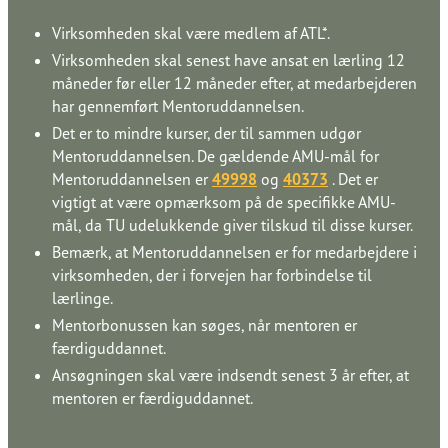
Virksomheden skal være medlem af ATL*.​​​​‌ ‍ ​‍​‍‌‍ ‌ ​‍‌‍‍‌‌‍‌ ‌‍‍‌‌‍ ‍​‍​‍​ ‍‍​‍​‍‌ ​ ‌‍​‌‌‍ ‍‌‍‍‌‌ ‌​‌ ‍‌​‍ ‍‌‍‍‌‌‍ ​‍​‍​‍ ​​‍​‍‌‍‍​‌ ​‍‌‍‌‌‌‍‌‍​‍​‍​ ‍‍​‍​‍‌‍‍​‌ ‌​‌ ‌​‌ ​​‌ ​ ​ ‍‍​‍ ​‍ ‌ ‌​‌ ‌‌​‍ ‍‌ ​ ‌‍​‌‌‍ ‍‌‍‍‌‌ ‌​‌ ‍‌​‍ ‍‌ ​ ‌ ‌​‌ ‌‌‌‍‌​‌‍‍‌‌‍ ​‍ ‌‍‍‌‌‍ ‍‌ ‌​‌‍‌‌‌‍ ‍‌ ‌​​‍ ‌‍‌‌‌‍‌​‌‍‍‌‌ ‌​​‍ ‌‍ ‌‌‍ ‌‍‌​‌‍‌‌​ ‌‌ ​​‌ ​‍‌‍‌‌‌ ​ ‌‍‌‌‌‍ ‍‌ ‌​‌‍​‌‌ ‌​‌‍‍‌‌‍ ‌‍ ‍​ ‍ ‌‍‍‌‌‍‌​​ ‌‌ ​​‌‍​‌‌‍‌ ‌‍‌‌​‍ ‌‌ ‌​‌‍‍‌‌‍ ​‌ ​ ‌‍‍ ‌ ‌‌‌‍‌​​‍ ‌‌ ‌​‌‍‍‌‌‍ ​​‍ ‌‌ ‌‍‌‍‍‌‌ ​‍‌‍‍ ‌ ​ ‌‍ ‌‍ ‌‌‍‍​‌‍‌‌‌‍‌​‌‍‌‌‌ ​‍​ ‍ ‌ ‌​‌ ‍‌‌ ​​‌‍‌‌​ ‌‌ ​​‌‍​‌‌‍‌ ‌‍‌‌​ ‍ ‌ ​​‌‍​‌‌ ‌​‌‍‍​​ ‌‌ ​ ‌‍‌‌‌‍​ ‌ ‌​‌‍‍‌‌‍ ‌‍ ‍‌ ​ ​‍‌‌​ ‌‌‌​​‍‌‌ ‌‍‍ ‌‍‌‌‌ ‍‌​‍‌‌​ ​ ‌​‌​​‍‌‌​ ​ ‌​‌​​‍‌‌​ ​‍​ ​‍​ ​‌​ ‌‍​ ​ ​ ​‍​ ‌‍​ ​‍‌‍​‍‌‍​ ​ ​‌‌‍‌​​ ‌ ‌‍‌‌​‍‌‌​ ​‍​ ​‍​‍‌‌​ ‌‌‌​‌​​‍ ‍‌‍​ ‌‍ ‌‍ ‍‌ ‌​‌‍‌‌‌‍ ‍‌ ‌​​‍‌‌​ ‌‌‌​​‍‌‌ ‌‍‍ ‌‍‌‌‌ ‍‌​‍‌‌​ ​ ‌​‌​​‍‌‌​ ​ ‌​‌​​‍‌‌​ ​‍​ ​‍‌‍​ ​ ‍​‌‍​‍​ ‌‌‌‍​ ‌‍‌‍​ ‌‍​ ‌ ‌‍​‍‌‍​‌‌‍‌‌​ ​​​‍‌‌​ ​‍​ ​‍​‍‌‌​ ‌‌‌​‌​​‍ ‍‌‍​‍‌‍ ​‌‍ ‌‍​ ‌‍‍ ‌ ​ ​‍‌‌​ ‌‌‌​​‍‌‌ ‌‍‍ ‌‍‌‌‌ ‍‌​‍‌‌​ ​ ‌​‌​​‍‌‌​ ​ ‌​‌​​‍‌‌​ ​‍​ ​‍‌‍​ ​ ​‍‌‍​ ​ ‍​​ ​ ​ ​‍‌‍‌‍​ ​‌​ ​ ​ ​‌​ ‍‌​ ‍‌​‍‌‌​ ​‍​ ​‍​‍‌‌​ ‌‌‌​‌​​‍ ‍‌‍​‍‌‍ ‌‍‌​‌ ‍‌​‍‌‌​ ‌‌‌​​‍‌‌ ‌‍‍ ‌‍‌‌‌ ‍‌​‍‌‌​ ​ ‌​‌​​‍‌‌​ ​ ‌​‌​​‍‌‌​ ​‍​ ​‍​ ​‍​ ‌‌​ ‌​‌‍​ ‌‍‌‌​ ‌​‌‍‌‌‌‍​‍​ ​​​ ‌ ​ ​ ‌‍‌‌​‍‌‌​ ​‍​ ​‍​‍‌‌​ ‌‌‌​‌​​‍ ‍‌‍​ ‌‍‍​‌‍‍‌‌‍ ​‌‍‌​‌ ​‍‌‍‌‌‌‍ ‍​‍‌‌​ ‌‌‌​​‍‌‌ ‌‍‍ ‌‍‌‌‌ ‍‌​‍‌‌​ ​ ‌​‌​​‍‌‌​ ​ ‌​‌​​‍‌‌​ ​‍​ ​‍​ ‌ ​ ​​​ ‌‍‌‍​‍​ ‌ ​ ​ ​ ​‍​ ​ ​ ‌ ‌‍​‍​ ​ ​ ‌​​‍‌‌​ ​‍​ ​‍​‍‌‌​ ‌‌‌​‌​​‍ ‍‌ ‌​‌‍‌‌‌ ‍​‌ ‌​​ ‌‍​‍‌‍​‌‌ ​ ‌‍‌‌‌‌‌‌‌ ​‍‌‍ ​​ ‌‌‍‍​‌ ‌​‌ ‌​‌ ​​‌ ​ ​‍‌‌​ ​ ‌​​‌​‍‌‌​ ​‍‌​‌‍​‍‌‌​ ​‍‌​‌‍‌ ‌​‌ ‌‌​‍ ‍‌ ​ ‌‍​‌‌‍ ‍‌‍‍‌‌ ‌​‌ ‍‌​‍ ‍‌ ​ ‌ ‌​‌ ‌‌‌‍‌​‌‍‍‌‌‍ ​‍‌‍‌‍‍‌‌‍‌​​ ‌‌ ​​‌‍​‌‌‍‌ ‌‍‌‌​‍ ‌‌ ‌​‌‍‍‌‌‍ ​‌ ​ ‌‍‍ ‌ ‌‌‌‍‌​​‍ ‌‌ ‌​‌‍‍‌‌‍ ​​‍ ‌‌ ‌‍‌‍‍‌‌ ​‍‌‍‍ ‌ ​ ‌‍ ‌‍ ‌‌‍‍​‌‍‌‌‌‍‌​‌‍‌‌‌ ​‍​‍‌‍‌ ‌​‌ ‍‌‌ ​​‌‍‌‌​ ‌‌ ​​‌‍​‌‌‍‌ ‌‍‌‌​‍‌‍‌ ​​‌‍​‌‌ ‌​‌‍‍​​ ‌‌ ​ ‌‍‌‌‌‍​ ‌ ‌​‌‍‍‌‌‍ ‌‍ ‍‌ ​ ​‍‌‌​ ‌‌‌​​‍‌‌ ‌‍‍ ‌‍‌‌‌ ‍‌​‍‌‌​ ​ ‌​‌​​‍‌‌​ ​ ‌​‌​​‍‌‌​ ​‍​ ​‍​ ​‌​ ‌‍​ ​ ​ ​‍​ ‌‍​ ​‍‌‍​‍‌‍​ ​ ​‌‌‍‌​​ ‌ ‌‍‌‌​‍‌‌​ ​‍​ ​‍​‍‌‌​ ‌‌‌​‌​​‍ ‍‌‍​ ‌‍ ‌‍ ‍‌ ‌​‌‍‌‌‌‍ ‍‌ ‌​​‍‌‌​ ‌‌‌​​‍‌‌ ‌‍‍ ‌‍‌‌‌ ‍‌​‍‌‌​ ​ ‌​‌​​‍‌‌​ ​ ‌​‌​​‍‌‌​ ​‍​ ​‍‌‍​ ​ ‍​‌‍​‍​ ‌‌‌‍​ ‌‍‌‍​ ‌‍​ ‌ ‌‍​‍‌‍​‌‌‍‌‌​ ​​​‍‌‌​ ​‍​ ​‍​‍‌‌​ ‌‌‌​‌​​‍ ‍‌‍​‍‌‍ ​‌‍ ‌‍​ ‌‍‍ ‌ ​ ​‍‌‌​ ‌‌‌​​‍‌‌ ‌‍‍ ‌‍‌‌‌ ‍‌​‍‌‌​ ​ ‌​‌​​‍‌‌​ ​ ‌​‌​​‍‌‌​ ​‍​ ​‍‌‍​ ​ ​‍‌‍​ ​ ‍​​ ​ ​ ​‍‌‍‌‍​ ​‌​ ​ ​ ​‌​ ‍‌​ ‍‌​‍‌‌​ ​‍​ ​‍​‍‌‌​ ‌‌‌​‌​​‍ ‍‌‍​‍‌‍ ‌‍‌​‌ ‍‌​‍‌‌​ ‌‌‌​​‍‌‌ ‌‍‍ ‌‍‌‌‌ ‍‌​‍‌‌​ ​ ‌​‌​​‍‌‌​ ​ ‌​‌​​‍‌‌​ ​‍​ ​‍​ ​‍​ ‌‌​ ‌​‌‍​ ‌‍‌‌​ ‌​‌‍‌‌‌‍​‍​ ​​​ ‌ ​ ​ ‌‍‌‌​‍‌‌​ ​‍​ ​‍​‍‌‌​ ‌‌‌​‌​​‍ ‍‌‍​ ‌‍‍​‌‍‍‌‌‍ ​‌‍‌​‌ ​‍‌‍‌‌‌‍ ‍​‍‌‌​ ‌‌‌​​‍‌‌ ‌‍‍ ‌‍‌‌‌ ‍‌​‍‌‌​ ​ ‌​‌​​‍‌‌​ ​ ‌​‌​​‍‌‌​ ​‍​ ​‍​ ‌ ​ ​​​ ‌‍‌‍​‍​ ‌ ​ ​ ​ ​‍​ ​ ​ ‌ ‌‍​‍​ ​ ​ ‌​​‍‌‌​ ​‍​ ​‍​‍‌‌​ ‌‌‌​‌​​‍ ‍‌ ‌​‌‍‌‌‌ ‍​‌ ‌​​‍‌‍‌ ​​‌‍‌‌‌ ​‍‌ ​ ‌ ​​‌‍‌‌‌‍​ ‌ ‌​‌‍‍‌‌ ‌‍‌‍‌‌​ ‌‌ ​​‌ ‌‌‌‍​‍‌‍ ​‌‍‍‌‌ ​ ‌‍‍​‌‍‌‌‌‍‌​​‍​‍‌ ‌
Virksomheden skal senest have ansat en lærling 12
måneder før eller 12 måneder efter, at medarbejderen
har gennemført Mentoruddannelsen. ​​​​​‌ ‍ ​‍​‍‌‍ ‌ ​‍‌‍‍‌‌‍‌ ‌‍‍‌‌‍ ‍​‍​‍​ ‍‍​‍​‍‌ ​ ‌‍​‌‌‍ ‍‌‍‍‌‌ ‌​‌ ‍‌​‍ ‍‌‍‍‌‌‍ ​‍​‍​‍ ​​‍​‍‌‍‍​‌ ​‍‌‍‌‌‌‍‌‍​‍​‍​ ‍‍​‍​‍‌‍‍​‌ ‌​‌ ‌​‌ ​​‌ ​ ​ ‍‍​‍ ​‍ ‌ ‌​‌ ‌‌​‍ ‍‌ ​ ‌‍​‌‌‍ ‍‌‍‍‌‌ ‌​‌ ‍‌​‍ ‍‌ ​ ‌ ‌​‌ ‌‌‌‍‌​‌‍‍‌‌‍ ​‍ ‌‍‍‌‌‍ ‍‌ ‌​‌‍‌‌‌‍ ‍‌ ‌​​‍ ‌‍‌‌‌‍‌​‌‍‍‌‌ ‌​​‍ ‌‍ ‌‌‍ ‌‍‌​‌‍‌‌​ ‌‌ ​​‌ ​‍‌‍‌‌‌ ​ ‌‍‌‌‌‍ ‍‌ ‌​‌‍​‌‌ ‌​‌‍‍‌‌‍ ‌‍ ‍​ ‍ ‌‍‍‌‌‍‌​​ ‌‌ ​​‌‍​‌‌‍‌ ‌‍‌‌​‍ ‌‌ ‌​‌‍‍‌‌‍ ​‌ ​ ‌‍‍ ‌ ‌‌‌‍‌​​‍ ‌‌ ‌​‌‍‍‌‌‍ ​​‍ ‌‌ ‌‍‌‍‍‌‌ ​‍‌‍‍ ‌ ​ ‌‍ ‌‍ ‌‌‍‍​‌‍‌‌‌‍‌​‌‍‌‌‌ ​‍​ ‍ ‌ ‌​‌ ‍‌‌ ​​‌‍‌‌​ ‌‌ ​​‌‍​‌‌‍‌ ‌‍‌‌​ ‍ ‌ ​​‌‍​‌‌ ‌​‌‍‍​​ ‌‌ ​ ‌‍‌‌‌‍​ ‌ ‌​‌‍‍‌‌‍ ‌‍ ‍‌ ​ ​‍‌‌​ ‌‌‌​​‍‌‌ ‌‍‍ ‌‍‌‌‌ ‍‌​‍‌‌​ ​ ‌​‌​​‍‌‌​ ​ ‌​‌​​‍‌‌​ ​‍​ ​‍​ ​‌​ ‌‍​ ​ ​ ​‍​ ‌‍​ ​‍‌‍​‍‌‍​ ​ ​‌‌‍‌​​ ‌ ‌‍‌‌​‍‌‌​ ​‍​ ​‍​‍‌‌​ ‌‌‌​‌​​‍ ‍‌‍​ ‌‍ ‌‍ ‍‌ ‌​‌‍‌‌‌‍ ‍‌ ‌​​‍‌‌​ ‌‌‌​​‍‌‌ ‌‍‍ ‌‍‌‌‌ ‍‌​‍‌‌​ ​ ‌​‌​​‍‌‌​ ​ ‌​‌​​‍‌‌​ ​‍​ ​‍‌‍​ ​ ‍​‌‍​‍​ ‌‌‌‍​ ‌‍‌‍​ ‌‍​ ‌ ‌‍​‍‌‍​‌‌‍‌‌​ ​​​‍‌‌​ ​‍​ ​‍​‍‌‌​ ‌‌‌​‌​​‍ ‍‌‍​‍‌‍ ​‌‍ ‌‍​ ‌‍‍ ‌ ​ ​‍‌‌​ ‌‌‌​​‍‌‌ ‌‍‍ ‌‍‌‌‌ ‍‌​‍‌‌​ ​ ‌​‌​​‍‌‌​ ​ ‌​‌​​‍‌‌​ ​‍​ ​‍‌‍​ ​ ​‍‌‍​ ​ ‍​​ ​ ​ ​‍‌‍‌‍​ ​‌​ ​ ​ ​‌​ ‍‌​ ‍‌​‍‌‌​ ​‍​ ​‍​‍‌‌​ ‌‌‌​‌​​‍ ‍‌‍​‍‌‍ ‌‍‌​‌ ‍‌​‍‌‌​ ‌‌‌​​‍‌‌ ‌‍‍ ‌‍‌‌‌ ‍‌​‍‌‌​ ​ ‌​‌​​‍‌‌​ ​ ‌​‌​​‍‌‌​ ​‍​ ​‍‌‍​ ​ ​‍​ ‌‍​ ​‌‌‍‌​​ ​‌​ ​‍​ ‌‌‌‍​‍​ ​​​ ‌​​ ​‌​‍‌‌​ ​‍​ ​‍​‍‌‌​ ‌‌‌​‌​​‍ ‍‌‍​ ‌‍‍​‌‍‍‌‌‍ ​‌‍‌​‌ ​‍‌‍‌‌‌‍ ‍​‍‌‌​ ‌‌‌​​‍‌‌ ‌‍‍ ‌‍‌‌‌ ‍‌​‍‌‌​ ​ ‌​‌​​‍‌‌​ ​ ‌​‌​​‍‌‌​ ​‍​ ​‍‌‍‌‌​ ‍‌‌‍​ ‌‍‌‍​ ‍​‌‍​‍​ ‌​​ ‌‌​ ‍​‌‍‌‌​ ‌​​ ​​​‍‌‌​ ​‍​ ​‍​‍‌‌​ ‌‌‌​‌​​‍ ‍‌ ‌​‌‍‌‌‌ ‍​‌ ‌​​ ‌‍​‍‌‍​‌‌ ​ ‌‍‌‌‌‌‌‌‌ ​‍‌‍ ​​ ‌‌‍‍​‌ ‌​‌ ‌​‌ ​​‌ ​ ​‍‌‌​ ​ ‌​​‌​‍‌‌​ ​‍‌​‌‍​‍‌‌​ ​‍‌​‌‍‌ ‌​‌ ‌‌​‍ ‍‌ ​ ‌‍​‌‌‍ ‍‌‍‍‌‌ ‌​‌ ‍‌​‍ ‍‌ ​ ‌ ‌​‌ ‌‌‌‍‌​‌‍‍‌‌‍ ​‍‌‍‌‍‍‌‌‍‌​​ ‌‌ ​​‌‍​‌‌‍‌ ‌‍‌‌​‍ ‌‌ ‌​‌‍‍‌‌‍ ​‌ ​ ‌‍‍ ‌ ‌‌‌‍‌​​‍ ‌‌ ‌​‌‍‍‌‌‍ ​​‍ ‌‌ ‌‍‌‍‍‌‌ ​‍‌‍‍ ‌ ​ ‌‍ ‌‍ ‌‌‍‍​‌‍‌‌‌‍‌​‌‍‌‌‌ ​‍​‍‌‍‌ ‌​‌ ‍‌‌ ​​‌‍‌‌​ ‌‌ ​​‌‍​‌‌‍‌ ‌‍‌‌​‍‌‍‌ ​​‌‍​‌‌ ‌​‌‍‍​​ ‌‌ ​ ‌‍‌‌‌‍​ ‌ ‌​‌‍‍‌‌‍ ‌‍ ‍‌ ​ ​‍‌‌​ ‌‌‌​​‍‌‌ ‌‍‍ ‌‍‌‌‌ ‍‌​‍‌‌​ ​ ‌​‌​​‍‌‌​ ​ ‌​‌​​‍‌‌​ ​‍​ ​‍​ ​‌​ ‌‍​ ​ ​ ​‍​ ‌‍​ ​‍‌‍​‍‌‍​ ​ ​‌‌‍‌​​ ‌ ‌‍‌‌​‍‌‌​ ​‍​ ​‍​‍‌‌​ ‌‌‌​‌​​‍ ‍‌‍​ ‌‍ ‌‍ ‍‌ ‌​‌‍‌‌‌‍ ‍‌ ‌​​‍‌‌​ ‌‌‌​​‍‌‌ ‌‍‍ ‌‍‌‌‌ ‍‌​‍‌‌​ ​ ‌​‌​​‍‌‌​ ​ ‌​‌​​‍‌‌​ ​‍​ ​‍‌‍​ ​ ‍​‌‍​‍​ ‌‌‌‍​ ‌‍‌‍​ ‌‍​ ‌ ‌‍​‍‌‍​‌‌‍‌‌​ ​​​‍‌‌​ ​‍​ ​‍​‍‌‌​ ‌‌‌​‌​​‍ ‍‌‍​‍‌‍ ​‌‍ ‌‍​ ‌‍‍ ‌ ​ ​‍‌‌​ ‌‌‌​​‍‌‌ ‌‍‍ ‌‍‌‌‌ ‍‌​‍‌‌​ ​ ‌​‌​​‍‌‌​ ​ ‌​‌​​‍‌‌​ ​‍​ ​‍‌‍​ ​ ​‍‌‍​ ​ ‍​​ ​ ​ ​‍‌‍‌‍​ ​‌​ ​ ​ ​‌​ ‍‌​ ‍‌​‍‌‌​ ​‍​ ​‍​‍‌‌​ ‌‌‌​‌​​‍ ‍‌‍​‍‌‍ ‌‍‌​‌ ‍‌​‍‌‌​ ‌‌‌​​‍‌‌ ‌‍‍ ‌‍‌‌‌ ‍‌​‍‌‌​ ​ ‌​‌​​‍‌‌​ ​ ‌​‌​​‍‌‌​ ​‍​ ​‍‌‍​ ​ ​‍​ ‌‍​ ​‌‌‍‌​​ ​‌​ ​‍​ ‌‌‌‍​‍​ ​​​ ‌​​ ​‌​‍‌‌​ ​‍​ ​‍​‍‌‌​ ‌‌‌​‌​​‍ ‍‌‍​ ‌‍‍​‌‍‍‌‌‍ ​‌‍‌​‌ ​‍‌‍‌‌‌‍ ‍​‍‌‌​ ‌‌‌​​‍‌‌ ‌‍‍ ‌‍‌‌‌ ‍‌​‍‌‌​ ​ ‌​‌​​‍‌‌​ ​ ‌​‌​​‍‌‌​ ​‍​ ​‍‌‍‌‌​ ‍‌‌‍​ ‌‍‌‍​ ‍​‌‍​‍​ ‌​​ ‌‌​ ‍​‌‍‌‌​ ‌​​ ​​​‍‌‌​ ​‍​ ​‍​‍‌‌​ ‌‌‌​‌​​‍ ‍‌ ‌​‌‍‌‌‌ ‍​‌ ‌​​‍‌‍‌ ​​‌‍‌‌‌ ​‍‌ ​ ‌ ​​‌‍‌‌‌‍​ ‌ ‌​‌‍‍‌‌ ‌‍‌‍‌‌​ ‌‌ ​​‌ ‌‌‌‍​‍‌‍ ​‌‍‍‌‌ ​ ‌‍‍​‌‍‌‌‌‍‌​​‍​‍‌ ‌
Det er to mindre kurser, der til sammen udgør
Mentoruddannelsen. De gældende AMU-mål for
Mentoruddannelsen er ​​​​‌ ‍ ​‍​‍‌‍ ‌ ​‍‌‍‍‌‌‍‌ ‌‍‍‌‌‍ ‍​‍​‍​ ‍‍​‍​‍‌ ​ ‌‍​‌‌‍ ‍‌‍‍‌‌ ‌​‌ ‍‌​‍ ‍‌‍‍‌‌‍ ​‍​‍​‍ ​​‍​‍‌‍‍​‌ ​‍‌‍‌‌‌‍‌‍​‍​‍​ ‍‍​‍​‍‌‍‍​‌ ‌​‌ ‌​‌ ​​‌ ​ ​ ‍‍​‍ ​‍ ‌ ‌​‌ ‌‌​‍ ‍‌ ​ ‌‍​‌‌‍ ‍‌‍‍‌‌ ‌​‌ ‍‌​‍ ‍‌ ​ ‌ ‌​‌ ‌‌‌‍‌​‌‍‍‌‌‍ ​‍ ‌‍‍‌‌‍ ‍‌ ‌​‌‍‌‌‌‍ ‍‌ ‌​​‍ ‌‍‌‌‌‍‌​‌‍‍‌‌ ‌​​‍ ‌‍ ‌‌‍ ‌‍‌​‌‍‌‌​ ‌‌ ​​‌ ​‍‌‍‌‌‌ ​ ‌‍‌‌‌‍ ‍‌ ‌​‌‍​‌‌ ‌​‌‍‍‌‌‍ ‌‍ ‍​ ‍ ‌‍‍‌‌‍‌​​ ‌‌ ​​‌‍​‌‌‍‌ ‌‍‌‌​‍ ‌‌ ‌​‌‍‍‌‌‍ ​‌ ​ ‌‍‍ ‌ ‌‌‌‍‌​​‍ ‌‌ ‌​‌‍‍‌‌‍ ​​‍ ‌‌ ‌‍‌‍‍‌‌ ​‍‌‍‍ ‌ ​ ‌‍ ‌‍ ‌‌‍‍​‌‍‌‌‌‍‌​‌‍‌‌‌ ​‍​ ‍ ‌ ‌​‌ ‍‌‌ ​​‌‍‌‌​ ‌‌ ​​‌‍​‌‌‍‌ ‌‍‌‌​ ‍ ‌ ​​‌‍​‌‌ ‌​‌‍‍​​ ‌‌ ​ ‌‍‌‌‌‍​ ‌ ‌​‌‍‍‌‌‍ ‌‍ ‍‌ ​ ​‍‌‌​ ‌‌‌​​‍‌‌ ‌‍‍ ‌‍‌‌‌ ‍‌​‍‌‌​ ​ ‌​‌​​‍‌‌​ ​ ‌​‌​​‍‌‌​ ​‍​ ​‍​ ​‌​ ‌‍​ ​ ​ ​‍​ ‌‍​ ​‍‌‍​‍‌‍​ ​ ​‌‌‍‌​​ ‌ ‌‍‌‌​‍‌‌​ ​‍​ ​‍​‍‌‌​ ‌‌‌​‌​​‍ ‍‌‍​ ‌‍ ‌‍ ‍‌ ‌​‌‍‌‌‌‍ ‍‌ ‌​​‍‌‌​ ‌‌‌​​‍‌‌ ‌‍‍ ‌‍‌‌‌ ‍‌​‍‌‌​ ​ ‌​‌​​‍‌‌​ ​ ‌​‌​​‍‌‌​ ​‍​ ​‍‌‍​ ​ ‍​‌‍​‍​ ‌‌‌‍​ ‌‍‌‍​ ‌‍​ ‌ ‌‍​‍‌‍​‌‌‍‌‌​ ​​​‍‌‌​ ​‍​ ​‍​‍‌‌​ ‌‌‌​‌​​‍ ‍‌‍​‍‌‍ ​‌‍ ‌‍​ ‌‍‍ ‌ ​ ​‍‌‌​ ‌‌‌​​‍‌‌ ‌‍‍ ‌‍‌‌‌ ‍‌​‍‌‌​ ​ ‌​‌​​‍‌‌​ ​ ‌​‌​​‍‌‌​ ​‍​ ​‍‌‍​ ​ ​‍‌‍​ ​ ‍​​ ​ ​ ​‍‌‍‌‍​ ​‌​ ​ ​ ​‌​ ‍‌​ ‍‌​‍‌‌​ ​‍​ ​‍​‍‌‌​ ‌‌‌​‌​​‍ ‍‌‍​‍‌‍ ‌‍‌​‌ ‍‌​‍‌‌​ ‌‌‌​​‍‌‌ ‌‍‍ ‌‍‌‌‌ ‍‌​‍‌‌​ ​ ‌​‌​​‍‌‌​ ​ ‌​‌​​‍‌‌​ ​‍​ ​‍‌‍​ ‌‍​‍‌‍‌‌‌‍​‍​ ‌‌‌‍‌‍​ ‌‌​ ‌ ‌‍​‌‌‍‌‌​ ​​​ ‌‌​‍‌‌​ ​‍​ ​‍​‍‌‌​ ‌‌‌​‌​​‍ ‍‌‍​ ‌‍‍​‌‍‍‌‌‍ ​‌‍‌​‌ ​‍‌‍‌‌‌‍ ‍​‍‌‌​ ‌‌‌​​‍‌‌ ‌‍‍ ‌‍‌‌‌ ‍‌​‍‌‌​ ​ ‌​‌​​‍‌‌​ ​ ‌​‌​​‍‌‌​ ​‍​ ​‍​ ‌​​ ‌‍‌‍‌‍​ ‌​​ ‍​​ ‍‌​ ​ ​ ‌​​ ‌‍​ ‌​​ ‍​​ ​ ​‍‌‌​ ​‍​ ​‍​‍‌‌​ ‌‌‌​‌​​‍ ‍‌ ‌​‌‍‌‌‌ ‍​‌ ‌​​ ‌‍​‍‌‍​‌‌ ​ ‌‍‌‌‌‌‌‌‌ ​‍‌‍ ​​ ‌‌‍‍​‌ ‌​‌ ‌​‌ ​​‌ ​ ​‍‌‌​ ​ ‌​​‌​‍‌‌​ ​‍‌​‌‍​‍‌‌​ ​‍‌​‌‍‌ ‌​‌ ‌‌​‍ ‍‌ ​ ‌‍​‌‌‍ ‍‌‍‍‌‌ ‌​‌ ‍‌​‍ ‍‌ ​ ‌ ‌​‌ ‌‌‌‍‌​‌‍‍‌‌‍ ​‍‌‍‌‍‍‌‌‍‌​​ ‌‌ ​​‌‍​‌‌‍‌ ‌‍‌‌​‍ ‌‌ ‌​‌‍‍‌‌‍ ​‌ ​ ‌‍‍ ‌ ‌‌‌‍‌​​‍ ‌‌ ‌​‌‍‍‌‌‍ ​​‍ ‌‌ ‌‍‌‍‍‌‌ ​‍‌‍‍ ‌ ​ ‌‍ ‌‍ ‌‌‍‍​‌‍‌‌‌‍‌​‌‍‌‌‌ ​‍​‍‌‍‌ ‌​‌ ‍‌‌ ​​‌‍‌‌​ ‌‌ ​​‌‍​‌‌‍‌ ‌‍‌‌​‍‌‍‌ ​​‌‍​‌‌ ‌​‌‍‍​​ ‌‌ ​ ‌‍‌‌‌‍​ ‌ ‌​‌‍‍‌‌‍ ‌‍ ‍‌ ​ ​‍‌‌​ ‌‌‌​​‍‌‌ ‌‍‍ ‌‍‌‌‌ ‍‌​‍‌‌​ ​ ‌​‌​​‍‌‌​ ​ ‌​‌​​‍‌‌​ ​‍​ ​‍​ ​‌​ ‌‍​ ​ ​ ​‍​ ‌‍​ ​‍‌‍​‍‌‍​ ​ ​‌‌‍‌​​ ‌ ‌‍‌‌​‍‌‌​ ​‍​ ​‍​‍‌‌​ ‌‌‌​‌​​‍ ‍‌‍​ ‌‍ ‌‍ ‍‌ ‌​‌‍‌‌‌‍ ‍‌ ‌​​‍‌‌​ ‌‌‌​​‍‌‌ ‌‍‍ ‌‍‌‌‌ ‍‌​‍‌‌​ ​ ‌​‌​​‍‌‌​ ​ ‌​‌​​‍‌‌​ ​‍​ ​‍‌‍​ ​ ‍​‌‍​‍​ ‌‌‌‍​ ‌‍‌‍​ ‌‍​ ‌ ‌‍​‍‌‍​‌‌‍‌‌​ ​​​‍‌‌​ ​‍​ ​‍​‍‌‌​ ‌‌‌​‌​​‍ ‍‌‍​‍‌‍ ​‌‍ ‌‍​ ‌‍‍ ‌ ​ ​‍‌‌​ ‌‌‌​​‍‌‌ ‌‍‍ ‌‍‌‌‌ ‍‌​‍‌‌​ ​ ‌​‌​​‍‌‌​ ​ ‌​‌​​‍‌‌​ ​‍​ ​‍‌‍​ ​ ​‍‌‍​ ​ ‍​​ ​ ​ ​‍‌‍‌‍​ ​‌​ ​ ​ ​‌​ ‍‌​ ‍‌​‍‌‌​ ​‍​ ​‍​‍‌‌​ ‌‌‌​‌​​‍ ‍‌‍​‍‌‍ ‌‍‌​‌ ‍‌​‍‌‌​ ‌‌‌​​‍‌‌ ‌‍‍ ‌‍‌‌‌ ‍‌​‍‌‌​ ​ ‌​‌​​‍‌‌​ ​ ‌​‌​​‍‌‌​ ​‍​ ​‍‌‍​ ‌‍​‍‌‍‌‌‌‍​‍​ ‌‌‌‍‌‍​ ‌‌​ ‌ ‌‍​‌‌‍‌‌​ ​​​ ‌‌​‍‌‌​ ​‍​ ​‍​‍‌‌​ ‌‌‌​‌​​‍ ‍‌‍​ ‌‍‍​‌‍‍‌‌‍ ​‌‍‌​‌ ​‍‌‍‌‌‌‍ ‍​‍‌‌​ ‌‌‌​​‍‌‌ ‌‍‍ ‌‍‌‌‌ ‍‌​‍‌‌​ ​ ‌​‌​​‍‌‌​ ​ ‌​‌​​‍‌‌​ ​‍​ ​‍​ ‌​​ ‌‍‌‍‌‍​ ‌​​ ‍​​ ‍‌​ ​ ​ ‌​​ ‌‍​ ‌​​ ‍​​ ​ ​‍‌‌​ ​‍​ ​‍​‍‌‌​ ‌‌‌​‌​​‍ ‍‌ ‌​‌‍‌‌‌ ‍​‌ ‌​​‍‌‍‌ ​​‌‍‌‌‌ ​‍‌ ​ ‌ ​​‌‍‌‌‌‍​ ‌ ‌​‌‍‍‌‌ ‌‍‌‍‌‌​ ‌‌ ​​‌ ‌‌‌‍​‍‌‍ ​‌‍‍‌‌ ​ ‌‍‍​‌‍‌‌‌‍‌​​‍​‍‌ ‌
49998​​​​‌ ‍ ​‍​‍‌‍ ‌ ​‍‌‍‍‌‌‍‌ ‌‍‍‌‌‍ ‍​‍​‍​ ‍‍​‍​‍‌ ​ ‌‍​‌‌‍ ‍‌‍‍‌‌ ‌​‌ ‍‌​‍ ‍‌‍‍‌‌‍ ​‍​‍​‍ ​​‍​‍‌‍‍​‌ ​‍‌‍‌‌‌‍‌‍​‍​‍​ ‍‍​‍​‍‌‍‍​‌ ‌​‌ ‌​‌ ​​‌ ​ ​ ‍‍​‍ ​‍ ‌ ‌​‌ ‌‌​‍ ‍‌ ​ ‌‍​‌‌‍ ‍‌‍‍‌‌ ‌​‌ ‍‌​‍ ‍‌ ​ ‌ ‌​‌ ‌‌‌‍‌​‌‍‍‌‌‍ ​‍ ‌‍‍‌‌‍ ‍‌ ‌​‌‍‌‌‌‍ ‍‌ ‌​​‍ ‌‍‌‌‌‍‌​‌‍‍‌‌ ‌​​‍ ‌‍ ‌‌‍ ‌‍‌​‌‍‌‌​ ‌‌ ​​‌ ​‍‌‍‌‌‌ ​ ‌‍‌‌‌‍ ‍‌ ‌​‌‍​‌‌ ‌​‌‍‍‌‌‍ ‌‍ ‍​ ‍ ‌‍‍‌‌‍‌​​ ‌‌ ​​‌‍​‌‌‍‌ ‌‍‌‌​‍ ‌‌ ‌​‌‍‍‌‌‍ ​‌ ​ ‌‍‍ ‌ ‌‌‌‍‌​​‍ ‌‌ ‌​‌‍‍‌‌‍ ​​‍ ‌‌ ‌‍‌‍‍‌‌ ​‍‌‍‍ ‌ ​ ‌‍ ‌‍ ‌‌‍‍​‌‍‌‌‌‍‌​‌‍‌‌‌ ​‍​ ‍ ‌ ‌​‌ ‍‌‌ ​​‌‍‌‌​ ‌‌ ​​‌‍​‌‌‍‌ ‌‍‌‌​ ‍ ‌ ​​‌‍​‌‌ ‌​‌‍‍​​ ‌‌ ​ ‌‍‌‌‌‍​ ‌ ‌​‌‍‍‌‌‍ ‌‍ ‍‌ ​ ​‍‌‌​ ‌‌‌​​‍‌‌ ‌‍‍ ‌‍‌‌‌ ‍‌​‍‌‌​ ​ ‌​‌​​‍‌‌​ ​ ‌​‌​​‍‌‌​ ​‍​ ​‍​ ​‌​ ‌‍​ ​ ​ ​‍​ ‌‍​ ​‍‌‍​‍‌‍​ ​ ​‌‌‍‌​​ ‌ ‌‍‌‌​‍‌‌​ ​‍​ ​‍​‍‌‌​ ‌‌‌​‌​​‍ ‍‌‍​ ‌‍ ‌‍ ‍‌ ‌​‌‍‌‌‌‍ ‍‌ ‌​​‍‌‌​ ‌‌‌​​‍‌‌ ‌‍‍ ‌‍‌‌‌ ‍‌​‍‌‌​ ​ ‌​‌​​‍‌‌​ ​ ‌​‌​​‍‌‌​ ​‍​ ​‍‌‍​ ​ ‍​‌‍​‍​ ‌‌‌‍​ ‌‍‌‍​ ‌‍​ ‌ ‌‍​‍‌‍​‌‌‍‌‌​ ​​​‍‌‌​ ​‍​ ​‍​‍‌‌​ ‌‌‌​‌​​‍ ‍‌‍​‍‌‍ ​‌‍ ‌‍​ ‌‍‍ ‌ ​ ​‍‌‌​ ‌‌‌​​‍‌‌ ‌‍‍ ‌‍‌‌‌ ‍‌​‍‌‌​ ​ ‌​‌​​‍‌‌​ ​ ‌​‌​​‍‌‌​ ​‍​ ​‍‌‍​ ​ ​‍‌‍​ ​ ‍​​ ​ ​ ​‍‌‍‌‍​ ​‌​ ​ ​ ​‌​ ‍‌​ ‍‌​‍‌‌​ ​‍​ ​‍​‍‌‌​ ‌‌‌​‌​​‍ ‍‌‍​‍‌‍ ‌‍‌​‌ ‍‌​‍‌‌​ ‌‌‌​​‍‌‌ ‌‍‍ ‌‍‌‌‌ ‍‌​‍‌‌​ ​ ‌​‌​​‍‌‌​ ​ ‌​‌​​‍‌‌​ ​‍​ ​‍‌‍​ ‌‍​‍‌‍‌‌‌‍​‍​ ‌‌‌‍‌‍​ ‌‌​ ‌ ‌‍​‌‌‍‌‌​ ​​​ ‌‌​‍‌‌​ ​‍​ ​‍​‍‌‌​ ‌‌‌​‌​​‍ ‍‌‍​ ‌‍‍​‌‍‍‌‌‍ ​‌‍‌​‌ ​‍‌‍‌‌‌‍ ‍​‍‌‌​ ‌‌‌​​‍‌‌ ‌‍‍ ‌‍‌‌‌ ‍‌​‍‌‌​ ​ ‌​‌​​‍‌‌​ ​ ‌​‌​​‍‌‌​ ​‍​ ​‍​ ​‌​ ‌​‌‍‌​‌‍​‌​ ​ ‌‍‌‌​ ​ ​ ‌ ‌‍‌​​ ​‌​ ​‍​ ‌​​‍‌‌​ ​‍​ ​‍​‍‌‌​ ‌‌‌​‌​​‍ ‍‌ ‌​‌‍‌‌‌ ‍​‌ ‌​​ ‌‍​‍‌‍​‌‌ ​ ‌‍‌‌‌‌‌‌‌ ​‍‌‍ ​​ ‌‌‍‍​‌ ‌​‌ ‌​‌ ​​‌ ​ ​‍‌‌​ ​ ‌​​‌​‍‌‌​ ​‍‌​‌‍​‍‌‌​ ​‍‌​‌‍‌ ‌​‌ ‌‌​‍ ‍‌ ​ ‌‍​‌‌‍ ‍‌‍‍‌‌ ‌​‌ ‍‌​‍ ‍‌ ​ ‌ ‌​‌ ‌‌‌‍‌​‌‍‍‌‌‍ ​‍‌‍‌‍‍‌‌‍‌​​ ‌‌ ​​‌‍​‌‌‍‌ ‌‍‌‌​‍ ‌‌ ‌​‌‍‍‌‌‍ ​‌ ​ ‌‍‍ ‌ ‌‌‌‍‌​​‍ ‌‌ ‌​‌‍‍‌‌‍ ​​‍ ‌‌ ‌‍‌‍‍‌‌ ​‍‌‍‍ ‌ ​ ‌‍ ‌‍ ‌‌‍‍​‌‍‌‌‌‍‌​‌‍‌‌‌ ​‍​‍‌‍‌ ‌​‌ ‍‌‌ ​​‌‍‌‌​ ‌‌ ​​‌‍​‌‌‍‌ ‌‍‌‌​‍‌‍‌ ​​‌‍​‌‌ ‌​‌‍‍​​ ‌‌ ​ ‌‍‌‌‌‍​ ‌ ‌​‌‍‍‌‌‍ ‌‍ ‍‌ ​ ​‍‌‌​ ‌‌‌​​‍‌‌ ‌‍‍ ‌‍‌‌‌ ‍‌​‍‌‌​ ​ ‌​‌​​‍‌‌​ ​ ‌​‌​​‍‌‌​ ​‍​ ​‍​ ​‌​ ‌‍​ ​ ​ ​‍​ ‌‍​ ​‍‌‍​‍‌‍​ ​ ​‌‌‍‌​​ ‌ ‌‍‌‌​‍‌‌​ ​‍​ ​‍​‍‌‌​ ‌‌‌​‌​​‍ ‍‌‍​ ‌‍ ‌‍ ‍‌ ‌​‌‍‌‌‌‍ ‍‌ ‌​​‍‌‌​ ‌‌‌​​‍‌‌ ‌‍‍ ‌‍‌‌‌ ‍‌​‍‌‌​ ​ ‌​‌​​‍‌‌​ ​ ‌​‌​​‍‌‌​ ​‍​ ​‍‌‍​ ​ ‍​‌‍​‍​ ‌‌‌‍​ ‌‍‌‍​ ‌‍​ ‌ ‌‍​‍‌‍​‌‌‍‌‌​ ​​​‍‌‌​ ​‍​ ​‍​‍‌‌​ ‌‌‌​‌​​‍ ‍‌‍​‍‌‍ ​‌‍ ‌‍​ ‌‍‍ ‌ ​ ​‍‌‌​ ‌‌‌​​‍‌‌ ‌‍‍ ‌‍‌‌‌ ‍‌​‍‌‌​ ​ ‌​‌​​‍‌‌​ ​ ‌​‌​​‍‌‌​ ​‍​ ​‍‌‍​ ​ ​‍‌‍​ ​ ‍​​ ​ ​ ​‍‌‍‌‍​ ​‌​ ​ ​ ​‌​ ‍‌​ ‍‌​‍‌‌​ ​‍​ ​‍​‍‌‌​ ‌‌‌​‌​​‍ ‍‌‍​‍‌‍ ‌‍‌​‌ ‍‌​‍‌‌​ ‌‌‌​​‍‌‌ ‌‍‍ ‌‍‌‌‌ ‍‌​‍‌‌​ ​ ‌​‌​​‍‌‌​ ​ ‌​‌​​‍‌‌​ ​‍​ ​‍‌‍​ ‌‍​‍‌‍‌‌‌‍​‍​ ‌‌‌‍‌‍​ ‌‌​ ‌ ‌‍​‌‌‍‌‌​ ​​​ ‌‌​‍‌‌​ ​‍​ ​‍​‍‌‌​ ‌‌‌​‌​​‍ ‍‌‍​ ‌‍‍​‌‍‍‌‌‍ ​‌‍‌​‌ ​‍‌‍‌‌‌‍ ‍​‍‌‌​ ‌‌‌​​‍‌‌ ‌‍‍ ‌‍‌‌‌ ‍‌​‍‌‌​ ​ ‌​‌​​‍‌‌​ ​ ‌​‌​​‍‌‌​ ​‍​ ​‍​ ​‌​ ‌​‌‍‌​‌‍​‌​ ​ ‌‍‌‌​ ​ ​ ‌ ‌‍‌​​ ​‌​ ​‍​ ‌​​‍‌‌​ ​‍​ ​‍​‍‌‌​ ‌‌‌​‌​​‍ ‍‌ ‌​‌‍‌‌‌ ‍​‌ ‌​​‍‌‍‌ ​​‌‍‌‌‌ ​‍‌ ​ ‌ ​​‌‍‌‌‌‍​ ‌ ‌​‌‍‍‌‌ ‌‍‌‍‌‌​ ‌‌ ​​‌ ‌‌‌‍​‍‌‍ ​‌‍‍‌‌ ​ ‌‍‍​‌‍‌‌‌‍‌​​‍​‍‌ ‌
og ​​​​‌ ‍ ​‍​‍‌‍ ‌ ​‍‌‍‍‌‌‍‌ ‌‍‍‌‌‍ ‍​‍​‍​ ‍‍​‍​‍‌ ​ ‌‍​‌‌‍ ‍‌‍‍‌‌ ‌​‌ ‍‌​‍ ‍‌‍‍‌‌‍ ​‍​‍​‍ ​​‍​‍‌‍‍​‌ ​‍‌‍‌‌‌‍‌‍​‍​‍​ ‍‍​‍​‍‌‍‍​‌ ‌​‌ ‌​‌ ​​‌ ​ ​ ‍‍​‍ ​‍ ‌ ‌​‌ ‌‌​‍ ‍‌ ​ ‌‍​‌‌‍ ‍‌‍‍‌‌ ‌​‌ ‍‌​‍ ‍‌ ​ ‌ ‌​‌ ‌‌‌‍‌​‌‍‍‌‌‍ ​‍ ‌‍‍‌‌‍ ‍‌ ‌​‌‍‌‌‌‍ ‍‌ ‌​​‍ ‌‍‌‌‌‍‌​‌‍‍‌‌ ‌​​‍ ‌‍ ‌‌‍ ‌‍‌​‌‍‌‌​ ‌‌ ​​‌ ​‍‌‍‌‌‌ ​ ‌‍‌‌‌‍ ‍‌ ‌​‌‍​‌‌ ‌​‌‍‍‌‌‍ ‌‍ ‍​ ‍ ‌‍‍‌‌‍‌​​ ‌‌ ​​‌‍​‌‌‍‌ ‌‍‌‌​‍ ‌‌ ‌​‌‍‍‌‌‍ ​‌ ​ ‌‍‍ ‌ ‌‌‌‍‌​​‍ ‌‌ ‌​‌‍‍‌‌‍ ​​‍ ‌‌ ‌‍‌‍‍‌‌ ​‍‌‍‍ ‌ ​ ‌‍ ‌‍ ‌‌‍‍​‌‍‌‌‌‍‌​‌‍‌‌‌ ​‍​ ‍ ‌ ‌​‌ ‍‌‌ ​​‌‍‌‌​ ‌‌ ​​‌‍​‌‌‍‌ ‌‍‌‌​ ‍ ‌ ​​‌‍​‌‌ ‌​‌‍‍​​ ‌‌ ​ ‌‍‌‌‌‍​ ‌ ‌​‌‍‍‌‌‍ ‌‍ ‍‌ ​ ​‍‌‌​ ‌‌‌​​‍‌‌ ‌‍‍ ‌‍‌‌‌ ‍‌​‍‌‌​ ​ ‌​‌​​‍‌‌​ ​ ‌​‌​​‍‌‌​ ​‍​ ​‍​ ​‌​ ‌‍​ ​ ​ ​‍​ ‌‍​ ​‍‌‍​‍‌‍​ ​ ​‌‌‍‌​​ ‌ ‌‍‌‌​‍‌‌​ ​‍​ ​‍​‍‌‌​ ‌‌‌​‌​​‍ ‍‌‍​ ‌‍ ‌‍ ‍‌ ‌​‌‍‌‌‌‍ ‍‌ ‌​​‍‌‌​ ‌‌‌​​‍‌‌ ‌‍‍ ‌‍‌‌‌ ‍‌​‍‌‌​ ​ ‌​‌​​‍‌‌​ ​ ‌​‌​​‍‌‌​ ​‍​ ​‍‌‍​ ​ ‍​‌‍​‍​ ‌‌‌‍​ ‌‍‌‍​ ‌‍​ ‌ ‌‍​‍‌‍​‌‌‍‌‌​ ​​​‍‌‌​ ​‍​ ​‍​‍‌‌​ ‌‌‌​‌​​‍ ‍‌‍​‍‌‍ ​‌‍ ‌‍​ ‌‍‍ ‌ ​ ​‍‌‌​ ‌‌‌​​‍‌‌ ‌‍‍ ‌‍‌‌‌ ‍‌​‍‌‌​ ​ ‌​‌​​‍‌‌​ ​ ‌​‌​​‍‌‌​ ​‍​ ​‍‌‍​ ​ ​‍‌‍​ ​ ‍​​ ​ ​ ​‍‌‍‌‍​ ​‌​ ​ ​ ​‌​ ‍‌​ ‍‌​‍‌‌​ ​‍​ ​‍​‍‌‌​ ‌‌‌​‌​​‍ ‍‌‍​‍‌‍ ‌‍‌​‌ ‍‌​‍‌‌​ ‌‌‌​​‍‌‌ ‌‍‍ ‌‍‌‌‌ ‍‌​‍‌‌​ ​ ‌​‌​​‍‌‌​ ​ ‌​‌​​‍‌‌​ ​‍​ ​‍‌‍​ ‌‍​‍‌‍‌‌‌‍​‍​ ‌‌‌‍‌‍​ ‌‌​ ‌ ‌‍​‌‌‍‌‌​ ​​​ ‌‌​‍‌‌​ ​‍​ ​‍​‍‌‌​ ‌‌‌​‌​​‍ ‍‌‍​ ‌‍‍​‌‍‍‌‌‍ ​‌‍‌​‌ ​‍‌‍‌‌‌‍ ‍​‍‌‌​ ‌‌‌​​‍‌‌ ‌‍‍ ‌‍‌‌‌ ‍‌​‍‌‌​ ​ ‌​‌​​‍‌‌​ ​ ‌​‌​​‍‌‌​ ​‍​ ​‍‌‍‌‍​ ​‍​ ‍‌​ ‌​​ ​‍‌‍​‌​ ​ ​ ‌‍​ ​‍‌‍​‍​ ​​​ ​‍​‍‌‌​ ​‍​ ​‍​‍‌‌​ ‌‌‌​‌​​‍ ‍‌ ‌​‌‍‌‌‌ ‍​‌ ‌​​ ‌‍​‍‌‍​‌‌ ​ ‌‍‌‌‌‌‌‌‌ ​‍‌‍ ​​ ‌‌‍‍​‌ ‌​‌ ‌​‌ ​​‌ ​ ​‍‌‌​ ​ ‌​​‌​‍‌‌​ ​‍‌​‌‍​‍‌‌​ ​‍‌​‌‍‌ ‌​‌ ‌‌​‍ ‍‌ ​ ‌‍​‌‌‍ ‍‌‍‍‌‌ ‌​‌ ‍‌​‍ ‍‌ ​ ‌ ‌​‌ ‌‌‌‍‌​‌‍‍‌‌‍ ​‍‌‍‌‍‍‌‌‍‌​​ ‌‌ ​​‌‍​‌‌‍‌ ‌‍‌‌​‍ ‌‌ ‌​‌‍‍‌‌‍ ​‌ ​ ‌‍‍ ‌ ‌‌‌‍‌​​‍ ‌‌ ‌​‌‍‍‌‌‍ ​​‍ ‌‌ ‌‍‌‍‍‌‌ ​‍‌‍‍ ‌ ​ ‌‍ ‌‍ ‌‌‍‍​‌‍‌‌‌‍‌​‌‍‌‌‌ ​‍​‍‌‍‌ ‌​‌ ‍‌‌ ​​‌‍‌‌​ ‌‌ ​​‌‍​‌‌‍‌ ‌‍‌‌​‍‌‍‌ ​​‌‍​‌‌ ‌​‌‍‍​​ ‌‌ ​ ‌‍‌‌‌‍​ ‌ ‌​‌‍‍‌‌‍ ‌‍ ‍‌ ​ ​‍‌‌​ ‌‌‌​​‍‌‌ ‌‍‍ ‌‍‌‌‌ ‍‌​‍‌‌​ ​ ‌​‌​​‍‌‌​ ​ ‌​‌​​‍‌‌​ ​‍​ ​‍​ ​‌​ ‌‍​ ​ ​ ​‍​ ‌‍​ ​‍‌‍​‍‌‍​ ​ ​‌‌‍‌​​ ‌ ‌‍‌‌​‍‌‌​ ​‍​ ​‍​‍‌‌​ ‌‌‌​‌​​‍ ‍‌‍​ ‌‍ ‌‍ ‍‌ ‌​‌‍‌‌‌‍ ‍‌ ‌​​‍‌‌​ ‌‌‌​​‍‌‌ ‌‍‍ ‌‍‌‌‌ ‍‌​‍‌‌​ ​ ‌​‌​​‍‌‌​ ​ ‌​‌​​‍‌‌​ ​‍​ ​‍‌‍​ ​ ‍​‌‍​‍​ ‌‌‌‍​ ‌‍‌‍​ ‌‍​ ‌ ‌‍​‍‌‍​‌‌‍‌‌​ ​​​‍‌‌​ ​‍​ ​‍​‍‌‌​ ‌‌‌​‌​​‍ ‍‌‍​‍‌‍ ​‌‍ ‌‍​ ‌‍‍ ‌ ​ ​‍‌‌​ ‌‌‌​​‍‌‌ ‌‍‍ ‌‍‌‌‌ ‍‌​‍‌‌​ ​ ‌​‌​​‍‌‌​ ​ ‌​‌​​‍‌‌​ ​‍​ ​‍‌‍​ ​ ​‍‌‍​ ​ ‍​​ ​ ​ ​‍‌‍‌‍​ ​‌​ ​ ​ ​‌​ ‍‌​ ‍‌​‍‌‌​ ​‍​ ​‍​‍‌‌​ ‌‌‌​‌​​‍ ‍‌‍​‍‌‍ ‌‍‌​‌ ‍‌​‍‌‌​ ‌‌‌​​‍‌‌ ‌‍‍ ‌‍‌‌‌ ‍‌​‍‌‌​ ​ ‌​‌​​‍‌‌​ ​ ‌​‌​​‍‌‌​ ​‍​ ​‍‌‍​ ‌‍​‍‌‍‌‌‌‍​‍​ ‌‌‌‍‌‍​ ‌‌​ ‌ ‌‍​‌‌‍‌‌​ ​​​ ‌‌​‍‌‌​ ​‍​ ​‍​‍‌‌​ ‌‌‌​‌​​‍ ‍‌‍​ ‌‍‍​‌‍‍‌‌‍ ​‌‍‌​‌ ​‍‌‍‌‌‌‍ ‍​‍‌‌​ ‌‌‌​​‍‌‌ ‌‍‍ ‌‍‌‌‌ ‍‌​‍‌‌​ ​ ‌​‌​​‍‌‌​ ​ ‌​‌​​‍‌‌​ ​‍​ ​‍‌‍‌‍​ ​‍​ ‍‌​ ‌​​ ​‍‌‍​‌​ ​ ​ ‌‍​ ​‍‌‍​‍​ ​​​ ​‍​‍‌‌​ ​‍​ ​‍​‍‌‌​ ‌‌‌​‌​​‍ ‍‌ ‌​‌‍‌‌‌ ‍​‌ ‌​​‍‌‍‌ ​​‌‍‌‌‌ ​‍‌ ​ ‌ ​​‌‍‌‌‌‍​ ‌ ‌​‌‍‍‌‌ ‌‍‌‍‌‌​ ‌‌ ​​‌ ‌‌‌‍​‍‌‍ ​‌‍‍‌‌ ​ ‌‍‍​‌‍‌‌‌‍‌​​‍​‍‌ ‌
40373​​​​‌ ‍ ​‍​‍‌‍ ‌ ​‍‌‍‍‌‌‍‌ ‌‍‍‌‌‍ ‍​‍​‍​ ‍‍​‍​‍‌ ​ ‌‍​‌‌‍ ‍‌‍‍‌‌ ‌​‌ ‍‌​‍ ‍‌‍‍‌‌‍ ​‍​‍​‍ ​​‍​‍‌‍‍​‌ ​‍‌‍‌‌‌‍‌‍​‍​‍​ ‍‍​‍​‍‌‍‍​‌ ‌​‌ ‌​‌ ​​‌ ​ ​ ‍‍​‍ ​‍ ‌ ‌​‌ ‌‌​‍ ‍‌ ​ ‌‍​‌‌‍ ‍‌‍‍‌‌ ‌​‌ ‍‌​‍ ‍‌ ​ ‌ ‌​‌ ‌‌‌‍‌​‌‍‍‌‌‍ ​‍ ‌‍‍‌‌‍ ‍‌ ‌​‌‍‌‌‌‍ ‍‌ ‌​​‍ ‌‍‌‌‌‍‌​‌‍‍‌‌ ‌​​‍ ‌‍ ‌‌‍ ‌‍‌​‌‍‌‌​ ‌‌ ​​‌ ​‍‌‍‌‌‌ ​ ‌‍‌‌‌‍ ‍‌ ‌​‌‍​‌‌ ‌​‌‍‍‌‌‍ ‌‍ ‍​ ‍ ‌‍‍‌‌‍‌​​ ‌‌ ​​‌‍​‌‌‍‌ ‌‍‌‌​‍ ‌‌ ‌​‌‍‍‌‌‍ ​‌ ​ ‌‍‍ ‌ ‌‌‌‍‌​​‍ ‌‌ ‌​‌‍‍‌‌‍ ​​‍ ‌‌ ‌‍‌‍‍‌‌ ​‍‌‍‍ ‌ ​ ‌‍ ‌‍ ‌‌‍‍​‌‍‌‌‌‍‌​‌‍‌‌‌ ​‍​ ‍ ‌ ‌​‌ ‍‌‌ ​​‌‍‌‌​ ‌‌ ​​‌‍​‌‌‍‌ ‌‍‌‌​ ‍ ‌ ​​‌‍​‌‌ ‌​‌‍‍​​ ‌‌ ​ ‌‍‌‌‌‍​ ‌ ‌​‌‍‍‌‌‍ ‌‍ ‍‌ ​ ​‍‌‌​ ‌‌‌​​‍‌‌ ‌‍‍ ‌‍‌‌‌ ‍‌​‍‌‌​ ​ ‌​‌​​‍‌‌​ ​ ‌​‌​​‍‌‌​ ​‍​ ​‍​ ​‌​ ‌‍​ ​ ​ ​‍​ ‌‍​ ​‍‌‍​‍‌‍​ ​ ​‌‌‍‌​​ ‌ ‌‍‌‌​‍‌‌​ ​‍​ ​‍​‍‌‌​ ‌‌‌​‌​​‍ ‍‌‍​ ‌‍ ‌‍ ‍‌ ‌​‌‍‌‌‌‍ ‍‌ ‌​​‍‌‌​ ‌‌‌​​‍‌‌ ‌‍‍ ‌‍‌‌‌ ‍‌​‍‌‌​ ​ ‌​‌​​‍‌‌​ ​ ‌​‌​​‍‌‌​ ​‍​ ​‍‌‍​ ​ ‍​‌‍​‍​ ‌‌‌‍​ ‌‍‌‍​ ‌‍​ ‌ ‌‍​‍‌‍​‌‌‍‌‌​ ​​​‍‌‌​ ​‍​ ​‍​‍‌‌​ ‌‌‌​‌​​‍ ‍‌‍​‍‌‍ ​‌‍ ‌‍​ ‌‍‍ ‌ ​ ​‍‌‌​ ‌‌‌​​‍‌‌ ‌‍‍ ‌‍‌‌‌ ‍‌​‍‌‌​ ​ ‌​‌​​‍‌‌​ ​ ‌​‌​​‍‌‌​ ​‍​ ​‍‌‍​ ​ ​‍‌‍​ ​ ‍​​ ​ ​ ​‍‌‍‌‍​ ​‌​ ​ ​ ​‌​ ‍‌​ ‍‌​‍‌‌​ ​‍​ ​‍​‍‌‌​ ‌‌‌​‌​​‍ ‍‌‍​‍‌‍ ‌‍‌​‌ ‍‌​‍‌‌​ ‌‌‌​​‍‌‌ ‌‍‍ ‌‍‌‌‌ ‍‌​‍‌‌​ ​ ‌​‌​​‍‌‌​ ​ ‌​‌​​‍‌‌​ ​‍​ ​‍‌‍​ ‌‍​‍‌‍‌‌‌‍​‍​ ‌‌‌‍‌‍​ ‌‌​ ‌ ‌‍​‌‌‍‌‌​ ​​​ ‌‌​‍‌‌​ ​‍​ ​‍​‍‌‌​ ‌‌‌​‌​​‍ ‍‌‍​ ‌‍‍​‌‍‍‌‌‍ ​‌‍‌​‌ ​‍‌‍‌‌‌‍ ‍​‍‌‌​ ‌‌‌​​‍‌‌ ‌‍‍ ‌‍‌‌‌ ‍‌​‍‌‌​ ​ ‌​‌​​‍‌‌​ ​ ‌​‌​​‍‌‌​ ​‍​ ​‍‌‍‌‍​ ​‍​ ​ ​ ‌​‌‍‌​​ ‌‍‌‍​‌​ ​​​ ‌‌‌‍​‍‌‍‌‍‌‍​ ​‍‌‌​ ​‍​ ​‍​‍‌‌​ ‌‌‌​‌​​‍ ‍‌ ‌​‌‍‌‌‌ ‍​‌ ‌​​ ‌‍​‍‌‍​‌‌ ​ ‌‍‌‌‌‌‌‌‌ ​‍‌‍ ​​ ‌‌‍‍​‌ ‌​‌ ‌​‌ ​​‌ ​ ​‍‌‌​ ​ ‌​​‌​‍‌‌​ ​‍‌​‌‍​‍‌‌​ ​‍‌​‌‍‌ ‌​‌ ‌‌​‍ ‍‌ ​ ‌‍​‌‌‍ ‍‌‍‍‌‌ ‌​‌ ‍‌​‍ ‍‌ ​ ‌ ‌​‌ ‌‌‌‍‌​‌‍‍‌‌‍ ​‍‌‍‌‍‍‌‌‍‌​​ ‌‌ ​​‌‍​‌‌‍‌ ‌‍‌‌​‍ ‌‌ ‌​‌‍‍‌‌‍ ​‌ ​ ‌‍‍ ‌ ‌‌‌‍‌​​‍ ‌‌ ‌​‌‍‍‌‌‍ ​​‍ ‌‌ ‌‍‌‍‍‌‌ ​‍‌‍‍ ‌ ​ ‌‍ ‌‍ ‌‌‍‍​‌‍‌‌‌‍‌​‌‍‌‌‌ ​‍​‍‌‍‌ ‌​‌ ‍‌‌ ​​‌‍‌‌​ ‌‌ ​​‌‍​‌‌‍‌ ‌‍‌‌​‍‌‍‌ ​​‌‍​‌‌ ‌​‌‍‍​​ ‌‌ ​ ‌‍‌‌‌‍​ ‌ ‌​‌‍‍‌‌‍ ‌‍ ‍‌ ​ ​‍‌‌​ ‌‌‌​​‍‌‌ ‌‍‍ ‌‍‌‌‌ ‍‌​‍‌‌​ ​ ‌​‌​​‍‌‌​ ​ ‌​‌​​‍‌‌​ ​‍​ ​‍​ ​‌​ ‌‍​ ​ ​ ​‍​ ‌‍​ ​‍‌‍​‍‌‍​ ​ ​‌‌‍‌​​ ‌ ‌‍‌‌​‍‌‌​ ​‍​ ​‍​‍‌‌​ ‌‌‌​‌​​‍ ‍‌‍​ ‌‍ ‌‍ ‍‌ ‌​‌‍‌‌‌‍ ‍‌ ‌​​‍‌‌​ ‌‌‌​​‍‌‌ ‌‍‍ ‌‍‌‌‌ ‍‌​‍‌‌​ ​ ‌​‌​​‍‌‌​ ​ ‌​‌​​‍‌‌​ ​‍​ ​‍‌‍​ ​ ‍​‌‍​‍​ ‌‌‌‍​ ‌‍‌‍​ ‌‍​ ‌ ‌‍​‍‌‍​‌‌‍‌‌​ ​​​‍‌‌​ ​‍​ ​‍​‍‌‌​ ‌‌‌​‌​​‍ ‍‌‍​‍‌‍ ​‌‍ ‌‍​ ‌‍‍ ‌ ​ ​‍‌‌​ ‌‌‌​​‍‌‌ ‌‍‍ ‌‍‌‌‌ ‍‌​‍‌‌​ ​ ‌​‌​​‍‌‌​ ​ ‌​‌​​‍‌‌​ ​‍​ ​‍‌‍​ ​ ​‍‌‍​ ​ ‍​​ ​ ​ ​‍‌‍‌‍​ ​‌​ ​ ​ ​‌​ ‍‌​ ‍‌​‍‌‌​ ​‍​ ​‍​‍‌‌​ ‌‌‌​‌​​‍ ‍‌‍​‍‌‍ ‌‍‌​‌ ‍‌​‍‌‌​ ‌‌‌​​‍‌‌ ‌‍‍ ‌‍‌‌‌ ‍‌​‍‌‌​ ​ ‌​‌​​‍‌‌​ ​ ‌​‌​​‍‌‌​ ​‍​ ​‍‌‍​ ‌‍​‍‌‍‌‌‌‍​‍​ ‌‌‌‍‌‍​ ‌‌​ ‌ ‌‍​‌‌‍‌‌​ ​​​ ‌‌​‍‌‌​ ​‍​ ​‍​‍‌‌​ ‌‌‌​‌​​‍ ‍‌‍​ ‌‍‍​‌‍‍‌‌‍ ​‌‍‌​‌ ​‍‌‍‌‌‌‍ ‍​‍‌‌​ ‌‌‌​​‍‌‌ ‌‍‍ ‌‍‌‌‌ ‍‌​‍‌‌​ ​ ‌​‌​​‍‌‌​ ​ ‌​‌​​‍‌‌​ ​‍​ ​‍‌‍‌‍​ ​‍​ ​ ​ ‌​‌‍‌​​ ‌‍‌‍​‌​ ​​​ ‌‌‌‍​‍‌‍‌‍‌‍​ ​‍‌‌​ ​‍​ ​‍​‍‌‌​ ‌‌‌​‌​​‍ ‍‌ ‌​‌‍‌‌‌ ‍​‌ ‌​​‍‌‍‌ ​​‌‍‌‌‌ ​‍‌ ​ ‌ ​​‌‍‌‌‌‍​ ‌ ‌​‌‍‍‌‌ ‌‍‌‍‌‌​ ‌‌ ​​‌ ‌‌‌‍​‍‌‍ ​‌‍‍‌‌ ​ ‌‍‍​‌‍‌‌‌‍‌​​‍​‍‌ ‌
. Det er
vigtigt at være opmærksom på de specifikke AMU-
mål, da TU udelukkende giver tilskud til disse kurser.​​​​‌ ‍ ​‍​‍‌‍ ‌ ​‍‌‍‍‌‌‍‌ ‌‍‍‌‌‍ ‍​‍​‍​ ‍‍​‍​‍‌ ​ ‌‍​‌‌‍ ‍‌‍‍‌‌ ‌​‌ ‍‌​‍ ‍‌‍‍‌‌‍ ​‍​‍​‍ ​​‍​‍‌‍‍​‌ ​‍‌‍‌‌‌‍‌‍​‍​‍​ ‍‍​‍​‍‌‍‍​‌ ‌​‌ ‌​‌ ​​‌ ​ ​ ‍‍​‍ ​‍ ‌ ‌​‌ ‌‌​‍ ‍‌ ​ ‌‍​‌‌‍ ‍‌‍‍‌‌ ‌​‌ ‍‌​‍ ‍‌ ​ ‌ ‌​‌ ‌‌‌‍‌​‌‍‍‌‌‍ ​‍ ‌‍‍‌‌‍ ‍‌ ‌​‌‍‌‌‌‍ ‍‌ ‌​​‍ ‌‍‌‌‌‍‌​‌‍‍‌‌ ‌​​‍ ‌‍ ‌‌‍ ‌‍‌​‌‍‌‌​ ‌‌ ​​‌ ​‍‌‍‌‌‌ ​ ‌‍‌‌‌‍ ‍‌ ‌​‌‍​‌‌ ‌​‌‍‍‌‌‍ ‌‍ ‍​ ‍ ‌‍‍‌‌‍‌​​ ‌‌ ​​‌‍​‌‌‍‌ ‌‍‌‌​‍ ‌‌ ‌​‌‍‍‌‌‍ ​‌ ​ ‌‍‍ ‌ ‌‌‌‍‌​​‍ ‌‌ ‌​‌‍‍‌‌‍ ​​‍ ‌‌ ‌‍‌‍‍‌‌ ​‍‌‍‍ ‌ ​ ‌‍ ‌‍ ‌‌‍‍​‌‍‌‌‌‍‌​‌‍‌‌‌ ​‍​ ‍ ‌ ‌​‌ ‍‌‌ ​​‌‍‌‌​ ‌‌ ​​‌‍​‌‌‍‌ ‌‍‌‌​ ‍ ‌ ​​‌‍​‌‌ ‌​‌‍‍​​ ‌‌ ​ ‌‍‌‌‌‍​ ‌ ‌​‌‍‍‌‌‍ ‌‍ ‍‌ ​ ​‍‌‌​ ‌‌‌​​‍‌‌ ‌‍‍ ‌‍‌‌‌ ‍‌​‍‌‌​ ​ ‌​‌​​‍‌‌​ ​ ‌​‌​​‍‌‌​ ​‍​ ​‍​ ​‌​ ‌‍​ ​ ​ ​‍​ ‌‍​ ​‍‌‍​‍‌‍​ ​ ​‌‌‍‌​​ ‌ ‌‍‌‌​‍‌‌​ ​‍​ ​‍​‍‌‌​ ‌‌‌​‌​​‍ ‍‌‍​ ‌‍ ‌‍ ‍‌ ‌​‌‍‌‌‌‍ ‍‌ ‌​​‍‌‌​ ‌‌‌​​‍‌‌ ‌‍‍ ‌‍‌‌‌ ‍‌​‍‌‌​ ​ ‌​‌​​‍‌‌​ ​ ‌​‌​​‍‌‌​ ​‍​ ​‍‌‍​ ​ ‍​‌‍​‍​ ‌‌‌‍​ ‌‍‌‍​ ‌‍​ ‌ ‌‍​‍‌‍​‌‌‍‌‌​ ​​​‍‌‌​ ​‍​ ​‍​‍‌‌​ ‌‌‌​‌​​‍ ‍‌‍​‍‌‍ ​‌‍ ‌‍​ ‌‍‍ ‌ ​ ​‍‌‌​ ‌‌‌​​‍‌‌ ‌‍‍ ‌‍‌‌‌ ‍‌​‍‌‌​ ​ ‌​‌​​‍‌‌​ ​ ‌​‌​​‍‌‌​ ​‍​ ​‍‌‍​ ​ ​‍‌‍​ ​ ‍​​ ​ ​ ​‍‌‍‌‍​ ​‌​ ​ ​ ​‌​ ‍‌​ ‍‌​‍‌‌​ ​‍​ ​‍​‍‌‌​ ‌‌‌​‌​​‍ ‍‌‍​‍‌‍ ‌‍‌​‌ ‍‌​‍‌‌​ ‌‌‌​​‍‌‌ ‌‍‍ ‌‍‌‌‌ ‍‌​‍‌‌​ ​ ‌​‌​​‍‌‌​ ​ ‌​‌​​‍‌‌​ ​‍​ ​‍‌‍​ ‌‍​‍‌‍‌‌‌‍​‍​ ‌‌‌‍‌‍​ ‌‌​ ‌ ‌‍​‌‌‍‌‌​ ​​​ ‌‌​‍‌‌​ ​‍​ ​‍​‍‌‌​ ‌‌‌​‌​​‍ ‍‌‍​ ‌‍‍​‌‍‍‌‌‍ ​‌‍‌​‌ ​‍‌‍‌‌‌‍ ‍​‍‌‌​ ‌‌‌​​‍‌‌ ‌‍‍ ‌‍‌‌‌ ‍‌​‍‌‌​ ​ ‌​‌​​‍‌‌​ ​ ‌​‌​​‍‌‌​ ​‍​ ​‍​ ‌​‌‍​‌​ ‌ ‌‍‌‌​ ​‍‌‍​‍‌‍​‌‌‍​ ​ ‌‌‌‍​ ‌‍‌‌​ ​ ​‍‌‌​ ​‍​ ​‍​‍‌‌​ ‌‌‌​‌​​‍ ‍‌ ‌​‌‍‌‌‌ ‍​‌ ‌​​ ‌‍​‍‌‍​‌‌ ​ ‌‍‌‌‌‌‌‌‌ ​‍‌‍ ​​ ‌‌‍‍​‌ ‌​‌ ‌​‌ ​​‌ ​ ​‍‌‌​ ​ ‌​​‌​‍‌‌​ ​‍‌​‌‍​‍‌‌​ ​‍‌​‌‍‌ ‌​‌ ‌‌​‍ ‍‌ ​ ‌‍​‌‌‍ ‍‌‍‍‌‌ ‌​‌ ‍‌​‍ ‍‌ ​ ‌ ‌​‌ ‌‌‌‍‌​‌‍‍‌‌‍ ​‍‌‍‌‍‍‌‌‍‌​​ ‌‌ ​​‌‍​‌‌‍‌ ‌‍‌‌​‍ ‌‌ ‌​‌‍‍‌‌‍ ​‌ ​ ‌‍‍ ‌ ‌‌‌‍‌​​‍ ‌‌ ‌​‌‍‍‌‌‍ ​​‍ ‌‌ ‌‍‌‍‍‌‌ ​‍‌‍‍ ‌ ​ ‌‍ ‌‍ ‌‌‍‍​‌‍‌‌‌‍‌​‌‍‌‌‌ ​‍​‍‌‍‌ ‌​‌ ‍‌‌ ​​‌‍‌‌​ ‌‌ ​​‌‍​‌‌‍‌ ‌‍‌‌​‍‌‍‌ ​​‌‍​‌‌ ‌​‌‍‍​​ ‌‌ ​ ‌‍‌‌‌‍​ ‌ ‌​‌‍‍‌‌‍ ‌‍ ‍‌ ​ ​‍‌‌​ ‌‌‌​​‍‌‌ ‌‍‍ ‌‍‌‌‌ ‍‌​‍‌‌​ ​ ‌​‌​​‍‌‌​ ​ ‌​‌​​‍‌‌​ ​‍​ ​‍​ ​‌​ ‌‍​ ​ ​ ​‍​ ‌‍​ ​‍‌‍​‍‌‍​ ​ ​‌‌‍‌​​ ‌ ‌‍‌‌​‍‌‌​ ​‍​ ​‍​‍‌‌​ ‌‌‌​‌​​‍ ‍‌‍​ ‌‍ ‌‍ ‍‌ ‌​‌‍‌‌‌‍ ‍‌ ‌​​‍‌‌​ ‌‌‌​​‍‌‌ ‌‍‍ ‌‍‌‌‌ ‍‌​‍‌‌​ ​ ‌​‌​​‍‌‌​ ​ ‌​‌​​‍‌‌​ ​‍​ ​‍‌‍​ ​ ‍​‌‍​‍​ ‌‌‌‍​ ‌‍‌‍​ ‌‍​ ‌ ‌‍​‍‌‍​‌‌‍‌‌​ ​​​‍‌‌​ ​‍​ ​‍​‍‌‌​ ‌‌‌​‌​​‍ ‍‌‍​‍‌‍ ​‌‍ ‌‍​ ‌‍‍ ‌ ​ ​‍‌‌​ ‌‌‌​​‍‌‌ ‌‍‍ ‌‍‌‌‌ ‍‌​‍‌‌​ ​ ‌​‌​​‍‌‌​ ​ ‌​‌​​‍‌‌​ ​‍​ ​‍‌‍​ ​ ​‍‌‍​ ​ ‍​​ ​ ​ ​‍‌‍‌‍​ ​‌​ ​ ​ ​‌​ ‍‌​ ‍‌​‍‌‌​ ​‍​ ​‍​‍‌‌​ ‌‌‌​‌​​‍ ‍‌‍​‍‌‍ ‌‍‌​‌ ‍‌​‍‌‌​ ‌‌‌​​‍‌‌ ‌‍‍ ‌‍‌‌‌ ‍‌​‍‌‌​ ​ ‌​‌​​‍‌‌​ ​ ‌​‌​​‍‌‌​ ​‍​ ​‍‌‍​ ‌‍​‍‌‍‌‌‌‍​‍​ ‌‌‌‍‌‍​ ‌‌​ ‌ ‌‍​‌‌‍‌‌​ ​​​ ‌‌​‍‌‌​ ​‍​ ​‍​‍‌‌​ ‌‌‌​‌​​‍ ‍‌‍​ ‌‍‍​‌‍‍‌‌‍ ​‌‍‌​‌ ​‍‌‍‌‌‌‍ ‍​‍‌‌​ ‌‌‌​​‍‌‌ ‌‍‍ ‌‍‌‌‌ ‍‌​‍‌‌​ ​ ‌​‌​​‍‌‌​ ​ ‌​‌​​‍‌‌​ ​‍​ ​‍​ ‌​‌‍​‌​ ‌ ‌‍‌‌​ ​‍‌‍​‍‌‍​‌‌‍​ ​ ‌‌‌‍​ ‌‍‌‌​ ​ ​‍‌‌​ ​‍​ ​‍​‍‌‌​ ‌‌‌​‌​​‍ ‍‌ ‌​‌‍‌‌‌ ‍​‌ ‌​​‍‌‍‌ ​​‌‍‌‌‌ ​‍‌ ​ ‌ ​​‌‍‌‌‌‍​ ‌ ‌​‌‍‍‌‌ ‌‍‌‍‌‌​ ‌‌ ​​‌ ‌‌‌‍​‍‌‍ ​‌‍‍‌‌ ​ ‌‍‍​‌‍‌‌‌‍‌​​‍​‍‌ ‌
Bemærk, at Mentoruddannelsen er for medarbejdere i
virksomheden, der i forvejen har forbindelse til
lærlinge.​​​​‌ ‍ ​‍​‍‌‍ ‌ ​‍‌‍‍‌‌‍‌ ‌‍‍‌‌‍ ‍​‍​‍​ ‍‍​‍​‍‌ ​ ‌‍​‌‌‍ ‍‌‍‍‌‌ ‌​‌ ‍‌​‍ ‍‌‍‍‌‌‍ ​‍​‍​‍ ​​‍​‍‌‍‍​‌ ​‍‌‍‌‌‌‍‌‍​‍​‍​ ‍‍​‍​‍‌‍‍​‌ ‌​‌ ‌​‌ ​​‌ ​ ​ ‍‍​‍ ​‍ ‌ ‌​‌ ‌‌​‍ ‍‌ ​ ‌‍​‌‌‍ ‍‌‍‍‌‌ ‌​‌ ‍‌​‍ ‍‌ ​ ‌ ‌​‌ ‌‌‌‍‌​‌‍‍‌‌‍ ​‍ ‌‍‍‌‌‍ ‍‌ ‌​‌‍‌‌‌‍ ‍‌ ‌​​‍ ‌‍‌‌‌‍‌​‌‍‍‌‌ ‌​​‍ ‌‍ ‌‌‍ ‌‍‌​‌‍‌‌​ ‌‌ ​​‌ ​‍‌‍‌‌‌ ​ ‌‍‌‌‌‍ ‍‌ ‌​‌‍​‌‌ ‌​‌‍‍‌‌‍ ‌‍ ‍​ ‍ ‌‍‍‌‌‍‌​​ ‌‌ ​​‌‍​‌‌‍‌ ‌‍‌‌​‍ ‌‌ ‌​‌‍‍‌‌‍ ​‌ ​ ‌‍‍ ‌ ‌‌‌‍‌​​‍ ‌‌ ‌​‌‍‍‌‌‍ ​​‍ ‌‌ ‌‍‌‍‍‌‌ ​‍‌‍‍ ‌ ​ ‌‍ ‌‍ ‌‌‍‍​‌‍‌‌‌‍‌​‌‍‌‌‌ ​‍​ ‍ ‌ ‌​‌ ‍‌‌ ​​‌‍‌‌​ ‌‌ ​​‌‍​‌‌‍‌ ‌‍‌‌​ ‍ ‌ ​​‌‍​‌‌ ‌​‌‍‍​​ ‌‌ ​ ‌‍‌‌‌‍​ ‌ ‌​‌‍‍‌‌‍ ‌‍ ‍‌ ​ ​‍‌‌​ ‌‌‌​​‍‌‌ ‌‍‍ ‌‍‌‌‌ ‍‌​‍‌‌​ ​ ‌​‌​​‍‌‌​ ​ ‌​‌​​‍‌‌​ ​‍​ ​‍​ ​‌​ ‌‍​ ​ ​ ​‍​ ‌‍​ ​‍‌‍​‍‌‍​ ​ ​‌‌‍‌​​ ‌ ‌‍‌‌​‍‌‌​ ​‍​ ​‍​‍‌‌​ ‌‌‌​‌​​‍ ‍‌‍​ ‌‍ ‌‍ ‍‌ ‌​‌‍‌‌‌‍ ‍‌ ‌​​‍‌‌​ ‌‌‌​​‍‌‌ ‌‍‍ ‌‍‌‌‌ ‍‌​‍‌‌​ ​ ‌​‌​​‍‌‌​ ​ ‌​‌​​‍‌‌​ ​‍​ ​‍‌‍​ ​ ‍​‌‍​‍​ ‌‌‌‍​ ‌‍‌‍​ ‌‍​ ‌ ‌‍​‍‌‍​‌‌‍‌‌​ ​​​‍‌‌​ ​‍​ ​‍​‍‌‌​ ‌‌‌​‌​​‍ ‍‌‍​‍‌‍ ​‌‍ ‌‍​ ‌‍‍ ‌ ​ ​‍‌‌​ ‌‌‌​​‍‌‌ ‌‍‍ ‌‍‌‌‌ ‍‌​‍‌‌​ ​ ‌​‌​​‍‌‌​ ​ ‌​‌​​‍‌‌​ ​‍​ ​‍‌‍​ ​ ​‍‌‍​ ​ ‍​​ ​ ​ ​‍‌‍‌‍​ ​‌​ ​ ​ ​‌​ ‍‌​ ‍‌​‍‌‌​ ​‍​ ​‍​‍‌‌​ ‌‌‌​‌​​‍ ‍‌‍​‍‌‍ ‌‍‌​‌ ‍‌​‍‌‌​ ‌‌‌​​‍‌‌ ‌‍‍ ‌‍‌‌‌ ‍‌​‍‌‌​ ​ ‌​‌​​‍‌‌​ ​ ‌​‌​​‍‌‌​ ​‍​ ​‍​ ​‍​ ​ ​ ​​​ ‍​​ ‍‌​ ‌‍​ ‍‌‌‍‌‍​ ​‌‌‍​‌‌‍‌​​ ‌‍​‍‌‌​ ​‍​ ​‍​‍‌‌​ ‌‌‌​‌​​‍ ‍‌‍​ ‌‍‍​‌‍‍‌‌‍ ​‌‍‌​‌ ​‍‌‍‌‌‌‍ ‍​‍‌‌​ ‌‌‌​​‍‌‌ ‌‍‍ ‌‍‌‌‌ ‍‌​‍‌‌​ ​ ‌​‌​​‍‌‌​ ​ ‌​‌​​‍‌‌​ ​‍​ ​‍‌‍‌‌‌‍​‌​ ‌​​ ‌‌​ ‌‌​ ​​​ ‌‍​ ‌ ‌‍​‌‌‍‌​​ ‌‌‌‍​‍​‍‌‌​ ​‍​ ​‍​‍‌‌​ ‌‌‌​‌​​‍ ‍‌ ‌​‌‍‌‌‌ ‍​‌ ‌​​ ‌‍​‍‌‍​‌‌ ​ ‌‍‌‌‌‌‌‌‌ ​‍‌‍ ​​ ‌‌‍‍​‌ ‌​‌ ‌​‌ ​​‌ ​ ​‍‌‌​ ​ ‌​​‌​‍‌‌​ ​‍‌​‌‍​‍‌‌​ ​‍‌​‌‍‌ ‌​‌ ‌‌​‍ ‍‌ ​ ‌‍​‌‌‍ ‍‌‍‍‌‌ ‌​‌ ‍‌​‍ ‍‌ ​ ‌ ‌​‌ ‌‌‌‍‌​‌‍‍‌‌‍ ​‍‌‍‌‍‍‌‌‍‌​​ ‌‌ ​​‌‍​‌‌‍‌ ‌‍‌‌​‍ ‌‌ ‌​‌‍‍‌‌‍ ​‌ ​ ‌‍‍ ‌ ‌‌‌‍‌​​‍ ‌‌ ‌​‌‍‍‌‌‍ ​​‍ ‌‌ ‌‍‌‍‍‌‌ ​‍‌‍‍ ‌ ​ ‌‍ ‌‍ ‌‌‍‍​‌‍‌‌‌‍‌​‌‍‌‌‌ ​‍​‍‌‍‌ ‌​‌ ‍‌‌ ​​‌‍‌‌​ ‌‌ ​​‌‍​‌‌‍‌ ‌‍‌‌​‍‌‍‌ ​​‌‍​‌‌ ‌​‌‍‍​​ ‌‌ ​ ‌‍‌‌‌‍​ ‌ ‌​‌‍‍‌‌‍ ‌‍ ‍‌ ​ ​‍‌‌​ ‌‌‌​​‍‌‌ ‌‍‍ ‌‍‌‌‌ ‍‌​‍‌‌​ ​ ‌​‌​​‍‌‌​ ​ ‌​‌​​‍‌‌​ ​‍​ ​‍​ ​‌​ ‌‍​ ​ ​ ​‍​ ‌‍​ ​‍‌‍​‍‌‍​ ​ ​‌‌‍‌​​ ‌ ‌‍‌‌​‍‌‌​ ​‍​ ​‍​‍‌‌​ ‌‌‌​‌​​‍ ‍‌‍​ ‌‍ ‌‍ ‍‌ ‌​‌‍‌‌‌‍ ‍‌ ‌​​‍‌‌​ ‌‌‌​​‍‌‌ ‌‍‍ ‌‍‌‌‌ ‍‌​‍‌‌​ ​ ‌​‌​​‍‌‌​ ​ ‌​‌​​‍‌‌​ ​‍​ ​‍‌‍​ ​ ‍​‌‍​‍​ ‌‌‌‍​ ‌‍‌‍​ ‌‍​ ‌ ‌‍​‍‌‍​‌‌‍‌‌​ ​​​‍‌‌​ ​‍​ ​‍​‍‌‌​ ‌‌‌​‌​​‍ ‍‌‍​‍‌‍ ​‌‍ ‌‍​ ‌‍‍ ‌ ​ ​‍‌‌​ ‌‌‌​​‍‌‌ ‌‍‍ ‌‍‌‌‌ ‍‌​‍‌‌​ ​ ‌​‌​​‍‌‌​ ​ ‌​‌​​‍‌‌​ ​‍​ ​‍‌‍​ ​ ​‍‌‍​ ​ ‍​​ ​ ​ ​‍‌‍‌‍​ ​‌​ ​ ​ ​‌​ ‍‌​ ‍‌​‍‌‌​ ​‍​ ​‍​‍‌‌​ ‌‌‌​‌​​‍ ‍‌‍​‍‌‍ ‌‍‌​‌ ‍‌​‍‌‌​ ‌‌‌​​‍‌‌ ‌‍‍ ‌‍‌‌‌ ‍‌​‍‌‌​ ​ ‌​‌​​‍‌‌​ ​ ‌​‌​​‍‌‌​ ​‍​ ​‍​ ​‍​ ​ ​ ​​​ ‍​​ ‍‌​ ‌‍​ ‍‌‌‍‌‍​ ​‌‌‍​‌‌‍‌​​ ‌‍​‍‌‌​ ​‍​ ​‍​‍‌‌​ ‌‌‌​‌​​‍ ‍‌‍​ ‌‍‍​‌‍‍‌‌‍ ​‌‍‌​‌ ​‍‌‍‌‌‌‍ ‍​‍‌‌​ ‌‌‌​​‍‌‌ ‌‍‍ ‌‍‌‌‌ ‍‌​‍‌‌​ ​ ‌​‌​​‍‌‌​ ​ ‌​‌​​‍‌‌​ ​‍​ ​‍‌‍‌‌‌‍​‌​ ‌​​ ‌‌​ ‌‌​ ​​​ ‌‍​ ‌ ‌‍​‌‌‍‌​​ ‌‌‌‍​‍​‍‌‌​ ​‍​ ​‍​‍‌‌​ ‌‌‌​‌​​‍ ‍‌ ‌​‌‍‌‌‌ ‍​‌ ‌​​‍‌‍‌ ​​‌‍‌‌‌ ​‍‌ ​ ‌ ​​‌‍‌‌‌‍​ ‌ ‌​‌‍‍‌‌ ‌‍‌‍‌‌​ ‌‌ ​​‌ ‌‌‌‍​‍‌‍ ​‌‍‍‌‌ ​ ‌‍‍​‌‍‌‌‌‍‌​​‍​‍‌ ‌
Mentorbonussen kan søges, når mentoren er
færdiguddannet.​​​​‌ ‍ ​‍​‍‌‍ ‌ ​‍‌‍‍‌‌‍‌ ‌‍‍‌‌‍ ‍​‍​‍​ ‍‍​‍​‍‌ ​ ‌‍​‌‌‍ ‍‌‍‍‌‌ ‌​‌ ‍‌​‍ ‍‌‍‍‌‌‍ ​‍​‍​‍ ​​‍​‍‌‍‍​‌ ​‍‌‍‌‌‌‍‌‍​‍​‍​ ‍‍​‍​‍‌‍‍​‌ ‌​‌ ‌​‌ ​​‌ ​ ​ ‍‍​‍ ​‍ ‌ ‌​‌ ‌‌​‍ ‍‌ ​ ‌‍​‌‌‍ ‍‌‍‍‌‌ ‌​‌ ‍‌​‍ ‍‌ ​ ‌ ‌​‌ ‌‌‌‍‌​‌‍‍‌‌‍ ​‍ ‌‍‍‌‌‍ ‍‌ ‌​‌‍‌‌‌‍ ‍‌ ‌​​‍ ‌‍‌‌‌‍‌​‌‍‍‌‌ ‌​​‍ ‌‍ ‌‌‍ ‌‍‌​‌‍‌‌​ ‌‌ ​​‌ ​‍‌‍‌‌‌ ​ ‌‍‌‌‌‍ ‍‌ ‌​‌‍​‌‌ ‌​‌‍‍‌‌‍ ‌‍ ‍​ ‍ ‌‍‍‌‌‍‌​​ ‌‌ ​​‌‍​‌‌‍‌ ‌‍‌‌​‍ ‌‌ ‌​‌‍‍‌‌‍ ​‌ ​ ‌‍‍ ‌ ‌‌‌‍‌​​‍ ‌‌ ‌​‌‍‍‌‌‍ ​​‍ ‌‌ ‌‍‌‍‍‌‌ ​‍‌‍‍ ‌ ​ ‌‍ ‌‍ ‌‌‍‍​‌‍‌‌‌‍‌​‌‍‌‌‌ ​‍​ ‍ ‌ ‌​‌ ‍‌‌ ​​‌‍‌‌​ ‌‌ ​​‌‍​‌‌‍‌ ‌‍‌‌​ ‍ ‌ ​​‌‍​‌‌ ‌​‌‍‍​​ ‌‌ ​ ‌‍‌‌‌‍​ ‌ ‌​‌‍‍‌‌‍ ‌‍ ‍‌ ​ ​‍‌‌​ ‌‌‌​​‍‌‌ ‌‍‍ ‌‍‌‌‌ ‍‌​‍‌‌​ ​ ‌​‌​​‍‌‌​ ​ ‌​‌​​‍‌‌​ ​‍​ ​‍​ ​‌​ ‌‍​ ​ ​ ​‍​ ‌‍​ ​‍‌‍​‍‌‍​ ​ ​‌‌‍‌​​ ‌ ‌‍‌‌​‍‌‌​ ​‍​ ​‍​‍‌‌​ ‌‌‌​‌​​‍ ‍‌‍​ ‌‍ ‌‍ ‍‌ ‌​‌‍‌‌‌‍ ‍‌ ‌​​‍‌‌​ ‌‌‌​​‍‌‌ ‌‍‍ ‌‍‌‌‌ ‍‌​‍‌‌​ ​ ‌​‌​​‍‌‌​ ​ ‌​‌​​‍‌‌​ ​‍​ ​‍‌‍​ ​ ‍​‌‍​‍​ ‌‌‌‍​ ‌‍‌‍​ ‌‍​ ‌ ‌‍​‍‌‍​‌‌‍‌‌​ ​​​‍‌‌​ ​‍​ ​‍​‍‌‌​ ‌‌‌​‌​​‍ ‍‌‍​‍‌‍ ​‌‍ ‌‍​ ‌‍‍ ‌ ​ ​‍‌‌​ ‌‌‌​​‍‌‌ ‌‍‍ ‌‍‌‌‌ ‍‌​‍‌‌​ ​ ‌​‌​​‍‌‌​ ​ ‌​‌​​‍‌‌​ ​‍​ ​‍‌‍​ ​ ​‍‌‍​ ​ ‍​​ ​ ​ ​‍‌‍‌‍​ ​‌​ ​ ​ ​‌​ ‍‌​ ‍‌​‍‌‌​ ​‍​ ​‍​‍‌‌​ ‌‌‌​‌​​‍ ‍‌‍​‍‌‍ ‌‍‌​‌ ‍‌​‍‌‌​ ‌‌‌​​‍‌‌ ‌‍‍ ‌‍‌‌‌ ‍‌​‍‌‌​ ​ ‌​‌​​‍‌‌​ ​ ‌​‌​​‍‌‌​ ​‍​ ​‍​ ‌ ​ ‌ ‌‍‌‌‌‍​‍‌‍‌‌​ ​ ​ ​ ​ ‌​‌‍​‌​ ‌ ​ ‌ ‌‍​‌​‍‌‌​ ​‍​ ​‍​‍‌‌​ ‌‌‌​‌​​‍ ‍‌‍​ ‌‍‍​‌‍‍‌‌‍ ​‌‍‌​‌ ​‍‌‍‌‌‌‍ ‍​‍‌‌​ ‌‌‌​​‍‌‌ ‌‍‍ ‌‍‌‌‌ ‍‌​‍‌‌​ ​ ‌​‌​​‍‌‌​ ​ ‌​‌​​‍‌‌​ ​‍​ ​‍​ ‌ ​ ‌‌​ ‌ ‌‍‌‌​ ‌‍​ ‌‍‌‍​ ​ ‍‌‌‍​‍​ ‌​‌‍​ ​ ‌‌​‍‌‌​ ​‍​ ​‍​‍‌‌​ ‌‌‌​‌​​‍ ‍‌ ‌​‌‍‌‌‌ ‍​‌ ‌​​ ‌‍​‍‌‍​‌‌ ​ ‌‍‌‌‌‌‌‌‌ ​‍‌‍ ​​ ‌‌‍‍​‌ ‌​‌ ‌​‌ ​​‌ ​ ​‍‌‌​ ​ ‌​​‌​‍‌‌​ ​‍‌​‌‍​‍‌‌​ ​‍‌​‌‍‌ ‌​‌ ‌‌​‍ ‍‌ ​ ‌‍​‌‌‍ ‍‌‍‍‌‌ ‌​‌ ‍‌​‍ ‍‌ ​ ‌ ‌​‌ ‌‌‌‍‌​‌‍‍‌‌‍ ​‍‌‍‌‍‍‌‌‍‌​​ ‌‌ ​​‌‍​‌‌‍‌ ‌‍‌‌​‍ ‌‌ ‌​‌‍‍‌‌‍ ​‌ ​ ‌‍‍ ‌ ‌‌‌‍‌​​‍ ‌‌ ‌​‌‍‍‌‌‍ ​​‍ ‌‌ ‌‍‌‍‍‌‌ ​‍‌‍‍ ‌ ​ ‌‍ ‌‍ ‌‌‍‍​‌‍‌‌‌‍‌​‌‍‌‌‌ ​‍​‍‌‍‌ ‌​‌ ‍‌‌ ​​‌‍‌‌​ ‌‌ ​​‌‍​‌‌‍‌ ‌‍‌‌​‍‌‍‌ ​​‌‍​‌‌ ‌​‌‍‍​​ ‌‌ ​ ‌‍‌‌‌‍​ ‌ ‌​‌‍‍‌‌‍ ‌‍ ‍‌ ​ ​‍‌‌​ ‌‌‌​​‍‌‌ ‌‍‍ ‌‍‌‌‌ ‍‌​‍‌‌​ ​ ‌​‌​​‍‌‌​ ​ ‌​‌​​‍‌‌​ ​‍​ ​‍​ ​‌​ ‌‍​ ​ ​ ​‍​ ‌‍​ ​‍‌‍​‍‌‍​ ​ ​‌‌‍‌​​ ‌ ‌‍‌‌​‍‌‌​ ​‍​ ​‍​‍‌‌​ ‌‌‌​‌​​‍ ‍‌‍​ ‌‍ ‌‍ ‍‌ ‌​‌‍‌‌‌‍ ‍‌ ‌​​‍‌‌​ ‌‌‌​​‍‌‌ ‌‍‍ ‌‍‌‌‌ ‍‌​‍‌‌​ ​ ‌​‌​​‍‌‌​ ​ ‌​‌​​‍‌‌​ ​‍​ ​‍‌‍​ ​ ‍​‌‍​‍​ ‌‌‌‍​ ‌‍‌‍​ ‌‍​ ‌ ‌‍​‍‌‍​‌‌‍‌‌​ ​​​‍‌‌​ ​‍​ ​‍​‍‌‌​ ‌‌‌​‌​​‍ ‍‌‍​‍‌‍ ​‌‍ ‌‍​ ‌‍‍ ‌ ​ ​‍‌‌​ ‌‌‌​​‍‌‌ ‌‍‍ ‌‍‌‌‌ ‍‌​‍‌‌​ ​ ‌​‌​​‍‌‌​ ​ ‌​‌​​‍‌‌​ ​‍​ ​‍‌‍​ ​ ​‍‌‍​ ​ ‍​​ ​ ​ ​‍‌‍‌‍​ ​‌​ ​ ​ ​‌​ ‍‌​ ‍‌​‍‌‌​ ​‍​ ​‍​‍‌‌​ ‌‌‌​‌​​‍ ‍‌‍​‍‌‍ ‌‍‌​‌ ‍‌​‍‌‌​ ‌‌‌​​‍‌‌ ‌‍‍ ‌‍‌‌‌ ‍‌​‍‌‌​ ​ ‌​‌​​‍‌‌​ ​ ‌​‌​​‍‌‌​ ​‍​ ​‍​ ‌ ​ ‌ ‌‍‌‌‌‍​‍‌‍‌‌​ ​ ​ ​ ​ ‌​‌‍​‌​ ‌ ​ ‌ ‌‍​‌​‍‌‌​ ​‍​ ​‍​‍‌‌​ ‌‌‌​‌​​‍ ‍‌‍​ ‌‍‍​‌‍‍‌‌‍ ​‌‍‌​‌ ​‍‌‍‌‌‌‍ ‍​‍‌‌​ ‌‌‌​​‍‌‌ ‌‍‍ ‌‍‌‌‌ ‍‌​‍‌‌​ ​ ‌​‌​​‍‌‌​ ​ ‌​‌​​‍‌‌​ ​‍​ ​‍​ ‌ ​ ‌‌​ ‌ ‌‍‌‌​ ‌‍​ ‌‍‌‍​ ​ ‍‌‌‍​‍​ ‌​‌‍​ ​ ‌‌​‍‌‌​ ​‍​ ​‍​‍‌‌​ ‌‌‌​‌​​‍ ‍‌ ‌​‌‍‌‌‌ ‍​‌ ‌​​‍‌‍‌ ​​‌‍‌‌‌ ​‍‌ ​ ‌ ​​‌‍‌‌‌‍​ ‌ ‌​‌‍‍‌‌ ‌‍‌‍‌‌​ ‌‌ ​​‌ ‌‌‌‍​‍‌‍ ​‌‍‍‌‌ ​ ‌‍‍​‌‍‌‌‌‍‌​​‍​‍‌ ‌
Ansøgningen skal være indsendt senest 3 år efter, at
mentoren er færdiguddannet.​​​​‌ ‍ ​‍​‍‌‍ ‌ ​‍‌‍‍‌‌‍‌ ‌‍‍‌‌‍ ‍​‍​‍​ ‍‍​‍​‍‌ ​ ‌‍​‌‌‍ ‍‌‍‍‌‌ ‌​‌ ‍‌​‍ ‍‌‍‍‌‌‍ ​‍​‍​‍ ​​‍​‍‌‍‍​‌ ​‍‌‍‌‌‌‍‌‍​‍​‍​ ‍‍​‍​‍‌‍‍​‌ ‌​‌ ‌​‌ ​​‌ ​ ​ ‍‍​‍ ​‍ ‌ ‌​‌ ‌‌​‍ ‍‌ ​ ‌‍​‌‌‍ ‍‌‍‍‌‌ ‌​‌ ‍‌​‍ ‍‌ ​ ‌ ‌​‌ ‌‌‌‍‌​‌‍‍‌‌‍ ​‍ ‌‍‍‌‌‍ ‍‌ ‌​‌‍‌‌‌‍ ‍‌ ‌​​‍ ‌‍‌‌‌‍‌​‌‍‍‌‌ ‌​​‍ ‌‍ ‌‌‍ ‌‍‌​‌‍‌‌​ ‌‌ ​​‌ ​‍‌‍‌‌‌ ​ ‌‍‌‌‌‍ ‍‌ ‌​‌‍​‌‌ ‌​‌‍‍‌‌‍ ‌‍ ‍​ ‍ ‌‍‍‌‌‍‌​​ ‌‌ ​​‌‍​‌‌‍‌ ‌‍‌‌​‍ ‌‌ ‌​‌‍‍‌‌‍ ​‌ ​ ‌‍‍ ‌ ‌‌‌‍‌​​‍ ‌‌ ‌​‌‍‍‌‌‍ ​​‍ ‌‌ ‌‍‌‍‍‌‌ ​‍‌‍‍ ‌ ​ ‌‍ ‌‍ ‌‌‍‍​‌‍‌‌‌‍‌​‌‍‌‌‌ ​‍​ ‍ ‌ ‌​‌ ‍‌‌ ​​‌‍‌‌​ ‌‌ ​​‌‍​‌‌‍‌ ‌‍‌‌​ ‍ ‌ ​​‌‍​‌‌ ‌​‌‍‍​​ ‌‌ ​ ‌‍‌‌‌‍​ ‌ ‌​‌‍‍‌‌‍ ‌‍ ‍‌ ​ ​‍‌‌​ ‌‌‌​​‍‌‌ ‌‍‍ ‌‍‌‌‌ ‍‌​‍‌‌​ ​ ‌​‌​​‍‌‌​ ​ ‌​‌​​‍‌‌​ ​‍​ ​‍​ ​‌​ ‌‍​ ​ ​ ​‍​ ‌‍​ ​‍‌‍​‍‌‍​ ​ ​‌‌‍‌​​ ‌ ‌‍‌‌​‍‌‌​ ​‍​ ​‍​‍‌‌​ ‌‌‌​‌​​‍ ‍‌‍​ ‌‍ ‌‍ ‍‌ ‌​‌‍‌‌‌‍ ‍‌ ‌​​‍‌‌​ ‌‌‌​​‍‌‌ ‌‍‍ ‌‍‌‌‌ ‍‌​‍‌‌​ ​ ‌​‌​​‍‌‌​ ​ ‌​‌​​‍‌‌​ ​‍​ ​‍‌‍​ ​ ‍​‌‍​‍​ ‌‌‌‍​ ‌‍‌‍​ ‌‍​ ‌ ‌‍​‍‌‍​‌‌‍‌‌​ ​​​‍‌‌​ ​‍​ ​‍​‍‌‌​ ‌‌‌​‌​​‍ ‍‌‍​‍‌‍ ​‌‍ ‌‍​ ‌‍‍ ‌ ​ ​‍‌‌​ ‌‌‌​​‍‌‌ ‌‍‍ ‌‍‌‌‌ ‍‌​‍‌‌​ ​ ‌​‌​​‍‌‌​ ​ ‌​‌​​‍‌‌​ ​‍​ ​‍‌‍​ ​ ​‍‌‍​ ​ ‍​​ ​ ​ ​‍‌‍‌‍​ ​‌​ ​ ​ ​‌​ ‍‌​ ‍‌​‍‌‌​ ​‍​ ​‍​‍‌‌​ ‌‌‌​‌​​‍ ‍‌‍​‍‌‍ ‌‍‌​‌ ‍‌​‍‌‌​ ‌‌‌​​‍‌‌ ‌‍‍ ‌‍‌‌‌ ‍‌​‍‌‌​ ​ ‌​‌​​‍‌‌​ ​ ‌​‌​​‍‌‌​ ​‍​ ​‍​ ‍‌​ ‌‌‌‍‌‌​ ​​​ ‍‌​ ‌‍​ ‍‌​ ‌‍​ ‌‌‌‍​ ‌‍‌‍​ ​‍​‍‌‌​ ​‍​ ​‍​‍‌‌​ ‌‌‌​‌​​‍ ‍‌‍​ ‌‍‍​‌‍‍‌‌‍ ​‌‍‌​‌ ​‍‌‍‌‌‌‍ ‍​‍‌‌​ ‌‌‌​​‍‌‌ ‌‍‍ ‌‍‌‌‌ ‍‌​‍‌‌​ ​ ‌​‌​​‍‌‌​ ​ ‌​‌​​‍‌‌​ ​‍​ ​‍​ ​‍​ ‌ ​ ‌‍‌‍​‍​ ‌‍​ ‍‌​ ‌ ​ ​‍​ ‌‍​ ‌‌​ ​‌​ ​‍​‍‌‌​ ​‍​ ​‍​‍‌‌​ ‌‌‌​‌​​‍ ‍‌ ‌​‌‍‌‌‌ ‍​‌ ‌​​ ‌‍​‍‌‍​‌‌ ​ ‌‍‌‌‌‌‌‌‌ ​‍‌‍ ​​ ‌‌‍‍​‌ ‌​‌ ‌​‌ ​​‌ ​ ​‍‌‌​ ​ ‌​​‌​‍‌‌​ ​‍‌​‌‍​‍‌‌​ ​‍‌​‌‍‌ ‌​‌ ‌‌​‍ ‍‌ ​ ‌‍​‌‌‍ ‍‌‍‍‌‌ ‌​‌ ‍‌​‍ ‍‌ ​ ‌ ‌​‌ ‌‌‌‍‌​‌‍‍‌‌‍ ​‍‌‍‌‍‍‌‌‍‌​​ ‌‌ ​​‌‍​‌‌‍‌ ‌‍‌‌​‍ ‌‌ ‌​‌‍‍‌‌‍ ​‌ ​ ‌‍‍ ‌ ‌‌‌‍‌​​‍ ‌‌ ‌​‌‍‍‌‌‍ ​​‍ ‌‌ ‌‍‌‍‍‌‌ ​‍‌‍‍ ‌ ​ ‌‍ ‌‍ ‌‌‍‍​‌‍‌‌‌‍‌​‌‍‌‌‌ ​‍​‍‌‍‌ ‌​‌ ‍‌‌ ​​‌‍‌‌​ ‌‌ ​​‌‍​‌‌‍‌ ‌‍‌‌​‍‌‍‌ ​​‌‍​‌‌ ‌​‌‍‍​​ ‌‌ ​ ‌‍‌‌‌‍​ ‌ ‌​‌‍‍‌‌‍ ‌‍ ‍‌ ​ ​‍‌‌​ ‌‌‌​​‍‌‌ ‌‍‍ ‌‍‌‌‌ ‍‌​‍‌‌​ ​ ‌​‌​​‍‌‌​ ​ ‌​‌​​‍‌‌​ ​‍​ ​‍​ ​‌​ ‌‍​ ​ ​ ​‍​ ‌‍​ ​‍‌‍​‍‌‍​ ​ ​‌‌‍‌​​ ‌ ‌‍‌‌​‍‌‌​ ​‍​ ​‍​‍‌‌​ ‌‌‌​‌​​‍ ‍‌‍​ ‌‍ ‌‍ ‍‌ ‌​‌‍‌‌‌‍ ‍‌ ‌​​‍‌‌​ ‌‌‌​​‍‌‌ ‌‍‍ ‌‍‌‌‌ ‍‌​‍‌‌​ ​ ‌​‌​​‍‌‌​ ​ ‌​‌​​‍‌‌​ ​‍​ ​‍‌‍​ ​ ‍​‌‍​‍​ ‌‌‌‍​ ‌‍‌‍​ ‌‍​ ‌ ‌‍​‍‌‍​‌‌‍‌‌​ ​​​‍‌‌​ ​‍​ ​‍​‍‌‌​ ‌‌‌​‌​​‍ ‍‌‍​‍‌‍ ​‌‍ ‌‍​ ‌‍‍ ‌ ​ ​‍‌‌​ ‌‌‌​​‍‌‌ ‌‍‍ ‌‍‌‌‌ ‍‌​‍‌‌​ ​ ‌​‌​​‍‌‌​ ​ ‌​‌​​‍‌‌​ ​‍​ ​‍‌‍​ ​ ​‍‌‍​ ​ ‍​​ ​ ​ ​‍‌‍‌‍​ ​‌​ ​ ​ ​‌​ ‍‌​ ‍‌​‍‌‌​ ​‍​ ​‍​‍‌‌​ ‌‌‌​‌​​‍ ‍‌‍​‍‌‍ ‌‍‌​‌ ‍‌​‍‌‌​ ‌‌‌​​‍‌‌ ‌‍‍ ‌‍‌‌‌ ‍‌​‍‌‌​ ​ ‌​‌​​‍‌‌​ ​ ‌​‌​​‍‌‌​ ​‍​ ​‍​ ‍‌​ ‌‌‌‍‌‌​ ​​​ ‍‌​ ‌‍​ ‍‌​ ‌‍​ ‌‌‌‍​ ‌‍‌‍​ ​‍​‍‌‌​ ​‍​ ​‍​‍‌‌​ ‌‌‌​‌​​‍ ‍‌‍​ ‌‍‍​‌‍‍‌‌‍ ​‌‍‌​‌ ​‍‌‍‌‌‌‍ ‍​‍‌‌​ ‌‌‌​​‍‌‌ ‌‍‍ ‌‍‌‌‌ ‍‌​‍‌‌​ ​ ‌​‌​​‍‌‌​ ​ ‌​‌​​‍‌‌​ ​‍​ ​‍​ ​‍​ ‌ ​ ‌‍‌‍​‍​ ‌‍​ ‍‌​ ‌ ​ ​‍​ ‌‍​ ‌‌​ ​‌​ ​‍​‍‌‌​ ​‍​ ​‍​‍‌‌​ ‌‌‌​‌​​‍ ‍‌ ‌​‌‍‌‌‌ ‍​‌ ‌​​‍‌‍‌ ​​‌‍‌‌‌ ​‍‌ ​ ‌ ​​‌‍‌‌‌‍​ ‌ ‌​‌‍‍‌‌ ‌‍‌‍‌‌​ ‌‌ ​​‌ ‌‌‌‍​‍‌‍ ​‌‍‍‌‌ ​ ‌‍‍​‌‍‌‌‌‍‌​​‍​‍‌ ‌