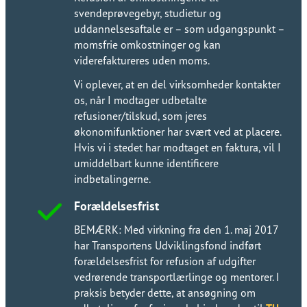
svendeprøvegebyr, studietur og
uddannelsesaftale er – som udgangspunkt –
momsfrie omkostninger og kan
viderefaktureres uden moms.​​​​‌ ‍ ​‍​‍‌‍ ‌ ​‍‌‍‍‌‌‍‌ ‌‍‍‌‌‍ ‍​‍​‍​ ‍‍​‍​‍‌ ​ ‌‍​‌‌‍ ‍‌‍‍‌‌ ‌​‌ ‍‌​‍ ‍‌‍‍‌‌‍ ​‍​‍​‍ ​​‍​‍‌‍‍​‌ ​‍‌‍‌‌‌‍‌‍​‍​‍​ ‍‍​‍​‍‌‍‍​‌ ‌​‌ ‌​‌ ​​‌ ​ ​ ‍‍​‍ ​‍ ‌ ‌​‌ ‌‌​‍ ‍‌ ​ ‌‍​‌‌‍ ‍‌‍‍‌‌ ‌​‌ ‍‌​‍ ‍‌ ​ ‌ ‌​‌ ‌‌‌‍‌​‌‍‍‌‌‍ ​‍ ‌‍‍‌‌‍ ‍‌ ‌​‌‍‌‌‌‍ ‍‌ ‌​​‍ ‌‍‌‌‌‍‌​‌‍‍‌‌ ‌​​‍ ‌‍ ‌‌‍ ‌‍‌​‌‍‌‌​ ‌‌ ​​‌ ​‍‌‍‌‌‌ ​ ‌‍‌‌‌‍ ‍‌ ‌​‌‍​‌‌ ‌​‌‍‍‌‌‍ ‌‍ ‍​ ‍ ‌‍‍‌‌‍‌​​ ‌‌ ​​‌‍​‌‌‍‌ ‌‍‌‌​‍ ‌‌ ‌​‌‍‍‌‌‍ ​‌ ​ ‌‍‍ ‌ ‌‌‌‍‌​​‍ ‌‌ ‌​‌‍‍‌‌‍ ​​‍ ‌‌ ‌‍‌‍‍‌‌ ​‍‌‍‍ ‌ ​ ‌‍ ‌‍ ‌‌‍‍​‌‍‌‌‌‍‌​‌‍‌‌‌ ​‍​ ‍ ‌ ‌​‌ ‍‌‌ ​​‌‍‌‌​ ‌‌ ​​‌‍​‌‌‍‌ ‌‍‌‌​ ‍ ‌ ​​‌‍​‌‌ ‌​‌‍‍​​ ‌‌ ​ ‌‍‌‌‌‍​ ‌ ‌​‌‍‍‌‌‍ ‌‍ ‍‌ ​ ​‍‌‌​ ‌‌‌​​‍‌‌ ‌‍‍ ‌‍‌‌‌ ‍‌​‍‌‌​ ​ ‌​‌​​‍‌‌​ ​ ‌​‌​​‍‌‌​ ​‍​ ​‍‌‍‌‌​ ​ ​ ​‍​ ​‌‌‍​ ‌‍​ ​ ​‌​ ‌‍​ ‌​‌‍​ ​ ​‌​ ​‌​‍‌‌​ ​‍​ ​‍​‍‌‌​ ‌‌‌​‌​​‍ ‍‌‍​ ‌‍ ‌‍ ‍‌ ‌​‌‍‌‌‌‍ ‍‌ ‌​​‍‌‌​ ‌‌‌​​‍‌‌ ‌‍‍ ‌‍‌‌‌ ‍‌​‍‌‌​ ​ ‌​‌​​‍‌‌​ ​ ‌​‌​​‍‌‌​ ​‍​ ​‍​ ‌ ​ ‍‌‌‍​‍​ ‌ ​ ‌​‌‍‌​​ ​ ​ ‌‌​ ‌‌‌‍​‍​ ​​​ ‌​​‍‌‌​ ​‍​ ​‍​‍‌‌​ ‌‌‌​‌​​‍ ‍‌‍​‍‌‍ ​‌‍ ‌‍​ ‌‍‍ ‌ ​ ​‍‌‌​ ‌‌‌​​‍‌‌ ‌‍‍ ‌‍‌‌‌ ‍‌​‍‌‌​ ​ ‌​‌​​‍‌‌​ ​ ‌​‌​​‍‌‌​ ​‍​ ​‍‌‍​‍​ ​ ​ ​ ‌‍‌‌‌‍​ ​ ​​​ ‌‍​ ‌‌‌‍​‌‌‍​ ​ ​‌​ ​ ​‍‌‌​ ​‍​ ​‍​‍‌‌​ ‌‌‌​‌​​‍ ‍‌‍‍‌‌ ‌​‌‍‌‌‌‍ ‌‌ ​ ​‍‌‌​ ‌‌‌​​‍‌‌ ‌‍‍ ‌‍‌‌‌ ‍‌​‍‌‌​ ​ ‌​‌​​‍‌‌​ ​ ‌​‌​​‍‌‌​ ​‍​ ​‍​ ‌ ‌‍​ ​ ‌‍‌‍​ ‌‍​‍​ ‍‌‌‍​‍​ ‌ ​ ​‌​ ​‍‌‍‌‍‌‍​ ​‍‌‌​ ​‍​ ​‍​‍‌‌​ ‌‌‌​‌​​‍ ‍‌‍​‍‌‍ ‌‍‌​‌ ‍‌​‍‌‌​ ‌‌‌​​‍‌‌ ‌‍‍ ‌‍‌‌‌ ‍‌​‍‌‌​ ​ ‌​‌​​‍‌‌​ ​ ‌​‌​​‍‌‌​ ​‍​ ​‍​ ‍‌‌‍​ ​ ‍​‌‍‌‍​ ‌‍​ ​ ​ ‌‌‌‍​ ​ ​ ‌‍​ ​ ​‌​ ‌ ​‍‌‌​ ​‍​ ​‍​‍‌‌​ ‌‌‌​‌​​‍ ‍‌‍​ ‌‍‍​‌‍‍‌‌‍ ​‌‍‌​‌ ​‍‌‍‌‌‌‍ ‍​‍‌‌​ ‌‌‌​​‍‌‌ ‌‍‍ ‌‍‌‌‌ ‍‌​‍‌‌​ ​ ‌​‌​​‍‌‌​ ​ ‌​‌​​‍‌‌​ ​‍​ ​‍​ ‌ ​ ​ ​ ‌ ‌‍‌‌​ ​ ‌‍‌​‌‍‌​​ ‍‌​ ‍‌‌‍‌‍​ ‍‌​ ​‌​‍‌‌​ ​‍​ ​‍​‍‌‌​ ‌‌‌​‌​​‍ ‍‌ ‌​‌‍‌‌‌ ‍​‌ ‌​​ ‌‍​‍‌‍​‌‌ ​ ‌‍‌‌‌‌‌‌‌ ​‍‌‍ ​​ ‌‌‍‍​‌ ‌​‌ ‌​‌ ​​‌ ​ ​‍‌‌​ ​ ‌​​‌​‍‌‌​ ​‍‌​‌‍​‍‌‌​ ​‍‌​‌‍‌ ‌​‌ ‌‌​‍ ‍‌ ​ ‌‍​‌‌‍ ‍‌‍‍‌‌ ‌​‌ ‍‌​‍ ‍‌ ​ ‌ ‌​‌ ‌‌‌‍‌​‌‍‍‌‌‍ ​‍‌‍‌‍‍‌‌‍‌​​ ‌‌ ​​‌‍​‌‌‍‌ ‌‍‌‌​‍ ‌‌ ‌​‌‍‍‌‌‍ ​‌ ​ ‌‍‍ ‌ ‌‌‌‍‌​​‍ ‌‌ ‌​‌‍‍‌‌‍ ​​‍ ‌‌ ‌‍‌‍‍‌‌ ​‍‌‍‍ ‌ ​ ‌‍ ‌‍ ‌‌‍‍​‌‍‌‌‌‍‌​‌‍‌‌‌ ​‍​‍‌‍‌ ‌​‌ ‍‌‌ ​​‌‍‌‌​ ‌‌ ​​‌‍​‌‌‍‌ ‌‍‌‌​‍‌‍‌ ​​‌‍​‌‌ ‌​‌‍‍​​ ‌‌ ​ ‌‍‌‌‌‍​ ‌ ‌​‌‍‍‌‌‍ ‌‍ ‍‌ ​ ​‍‌‌​ ‌‌‌​​‍‌‌ ‌‍‍ ‌‍‌‌‌ ‍‌​‍‌‌​ ​ ‌​‌​​‍‌‌​ ​ ‌​‌​​‍‌‌​ ​‍​ ​‍‌‍‌‌​ ​ ​ ​‍​ ​‌‌‍​ ‌‍​ ​ ​‌​ ‌‍​ ‌​‌‍​ ​ ​‌​ ​‌​‍‌‌​ ​‍​ ​‍​‍‌‌​ ‌‌‌​‌​​‍ ‍‌‍​ ‌‍ ‌‍ ‍‌ ‌​‌‍‌‌‌‍ ‍‌ ‌​​‍‌‌​ ‌‌‌​​‍‌‌ ‌‍‍ ‌‍‌‌‌ ‍‌​‍‌‌​ ​ ‌​‌​​‍‌‌​ ​ ‌​‌​​‍‌‌​ ​‍​ ​‍​ ‌ ​ ‍‌‌‍​‍​ ‌ ​ ‌​‌‍‌​​ ​ ​ ‌‌​ ‌‌‌‍​‍​ ​​​ ‌​​‍‌‌​ ​‍​ ​‍​‍‌‌​ ‌‌‌​‌​​‍ ‍‌‍​‍‌‍ ​‌‍ ‌‍​ ‌‍‍ ‌ ​ ​‍‌‌​ ‌‌‌​​‍‌‌ ‌‍‍ ‌‍‌‌‌ ‍‌​‍‌‌​ ​ ‌​‌​​‍‌‌​ ​ ‌​‌​​‍‌‌​ ​‍​ ​‍‌‍​‍​ ​ ​ ​ ‌‍‌‌‌‍​ ​ ​​​ ‌‍​ ‌‌‌‍​‌‌‍​ ​ ​‌​ ​ ​‍‌‌​ ​‍​ ​‍​‍‌‌​ ‌‌‌​‌​​‍ ‍‌‍‍‌‌ ‌​‌‍‌‌‌‍ ‌‌ ​ ​‍‌‌​ ‌‌‌​​‍‌‌ ‌‍‍ ‌‍‌‌‌ ‍‌​‍‌‌​ ​ ‌​‌​​‍‌‌​ ​ ‌​‌​​‍‌‌​ ​‍​ ​‍​ ‌ ‌‍​ ​ ‌‍‌‍​ ‌‍​‍​ ‍‌‌‍​‍​ ‌ ​ ​‌​ ​‍‌‍‌‍‌‍​ ​‍‌‌​ ​‍​ ​‍​‍‌‌​ ‌‌‌​‌​​‍ ‍‌‍​‍‌‍ ‌‍‌​‌ ‍‌​‍‌‌​ ‌‌‌​​‍‌‌ ‌‍‍ ‌‍‌‌‌ ‍‌​‍‌‌​ ​ ‌​‌​​‍‌‌​ ​ ‌​‌​​‍‌‌​ ​‍​ ​‍​ ‍‌‌‍​ ​ ‍​‌‍‌‍​ ‌‍​ ​ ​ ‌‌‌‍​ ​ ​ ‌‍​ ​ ​‌​ ‌ ​‍‌‌​ ​‍​ ​‍​‍‌‌​ ‌‌‌​‌​​‍ ‍‌‍​ ‌‍‍​‌‍‍‌‌‍ ​‌‍‌​‌ ​‍‌‍‌‌‌‍ ‍​‍‌‌​ ‌‌‌​​‍‌‌ ‌‍‍ ‌‍‌‌‌ ‍‌​‍‌‌​ ​ ‌​‌​​‍‌‌​ ​ ‌​‌​​‍‌‌​ ​‍​ ​‍​ ‌ ​ ​ ​ ‌ ‌‍‌‌​ ​ ‌‍‌​‌‍‌​​ ‍‌​ ‍‌‌‍‌‍​ ‍‌​ ​‌​‍‌‌​ ​‍​ ​‍​‍‌‌​ ‌‌‌​‌​​‍ ‍‌ ‌​‌‍‌‌‌ ‍​‌ ‌​​‍‌‍‌ ​​‌‍‌‌‌ ​‍‌ ​ ‌ ​​‌‍‌‌‌‍​ ‌ ‌​‌‍‍‌‌ ‌‍‌‍‌‌​ ‌‌ ​​‌ ‌‌‌‍​‍‌‍ ​‌‍‍‌‌ ​ ‌‍‍​‌‍‌‌‌‍‌​​‍​‍‌ ‌
Vi oplever, at en del virksomheder kontakter
os, når I modtager udbetalte
refusioner/tilskud, som jeres
økonomifunktioner har svært ved at placere.
Hvis vi i stedet har modtaget en faktura, vil I
umiddelbart kunne identificere
indbetalingerne.​​​​‌ ‍ ​‍​‍‌‍ ‌ ​‍‌‍‍‌‌‍‌ ‌‍‍‌‌‍ ‍​‍​‍​ ‍‍​‍​‍‌ ​ ‌‍​‌‌‍ ‍‌‍‍‌‌ ‌​‌ ‍‌​‍ ‍‌‍‍‌‌‍ ​‍​‍​‍ ​​‍​‍‌‍‍​‌ ​‍‌‍‌‌‌‍‌‍​‍​‍​ ‍‍​‍​‍‌‍‍​‌ ‌​‌ ‌​‌ ​​‌ ​ ​ ‍‍​‍ ​‍ ‌ ‌​‌ ‌‌​‍ ‍‌ ​ ‌‍​‌‌‍ ‍‌‍‍‌‌ ‌​‌ ‍‌​‍ ‍‌ ​ ‌ ‌​‌ ‌‌‌‍‌​‌‍‍‌‌‍ ​‍ ‌‍‍‌‌‍ ‍‌ ‌​‌‍‌‌‌‍ ‍‌ ‌​​‍ ‌‍‌‌‌‍‌​‌‍‍‌‌ ‌​​‍ ‌‍ ‌‌‍ ‌‍‌​‌‍‌‌​ ‌‌ ​​‌ ​‍‌‍‌‌‌ ​ ‌‍‌‌‌‍ ‍‌ ‌​‌‍​‌‌ ‌​‌‍‍‌‌‍ ‌‍ ‍​ ‍ ‌‍‍‌‌‍‌​​ ‌‌ ​​‌‍​‌‌‍‌ ‌‍‌‌​‍ ‌‌ ‌​‌‍‍‌‌‍ ​‌ ​ ‌‍‍ ‌ ‌‌‌‍‌​​‍ ‌‌ ‌​‌‍‍‌‌‍ ​​‍ ‌‌ ‌‍‌‍‍‌‌ ​‍‌‍‍ ‌ ​ ‌‍ ‌‍ ‌‌‍‍​‌‍‌‌‌‍‌​‌‍‌‌‌ ​‍​ ‍ ‌ ‌​‌ ‍‌‌ ​​‌‍‌‌​ ‌‌ ​​‌‍​‌‌‍‌ ‌‍‌‌​ ‍ ‌ ​​‌‍​‌‌ ‌​‌‍‍​​ ‌‌ ​ ‌‍‌‌‌‍​ ‌ ‌​‌‍‍‌‌‍ ‌‍ ‍‌ ​ ​‍‌‌​ ‌‌‌​​‍‌‌ ‌‍‍ ‌‍‌‌‌ ‍‌​‍‌‌​ ​ ‌​‌​​‍‌‌​ ​ ‌​‌​​‍‌‌​ ​‍​ ​‍‌‍‌‌​ ​ ​ ​‍​ ​‌‌‍​ ‌‍​ ​ ​‌​ ‌‍​ ‌​‌‍​ ​ ​‌​ ​‌​‍‌‌​ ​‍​ ​‍​‍‌‌​ ‌‌‌​‌​​‍ ‍‌‍​ ‌‍ ‌‍ ‍‌ ‌​‌‍‌‌‌‍ ‍‌ ‌​​‍‌‌​ ‌‌‌​​‍‌‌ ‌‍‍ ‌‍‌‌‌ ‍‌​‍‌‌​ ​ ‌​‌​​‍‌‌​ ​ ‌​‌​​‍‌‌​ ​‍​ ​‍​ ‌ ​ ‍‌‌‍​‍​ ‌ ​ ‌​‌‍‌​​ ​ ​ ‌‌​ ‌‌‌‍​‍​ ​​​ ‌​​‍‌‌​ ​‍​ ​‍​‍‌‌​ ‌‌‌​‌​​‍ ‍‌‍​‍‌‍ ​‌‍ ‌‍​ ‌‍‍ ‌ ​ ​‍‌‌​ ‌‌‌​​‍‌‌ ‌‍‍ ‌‍‌‌‌ ‍‌​‍‌‌​ ​ ‌​‌​​‍‌‌​ ​ ‌​‌​​‍‌‌​ ​‍​ ​‍‌‍​‍​ ​ ​ ​ ‌‍‌‌‌‍​ ​ ​​​ ‌‍​ ‌‌‌‍​‌‌‍​ ​ ​‌​ ​ ​‍‌‌​ ​‍​ ​‍​‍‌‌​ ‌‌‌​‌​​‍ ‍‌‍‍‌‌ ‌​‌‍‌‌‌‍ ‌‌ ​ ​‍‌‌​ ‌‌‌​​‍‌‌ ‌‍‍ ‌‍‌‌‌ ‍‌​‍‌‌​ ​ ‌​‌​​‍‌‌​ ​ ‌​‌​​‍‌‌​ ​‍​ ​‍​ ‌ ‌‍​ ​ ‌‍‌‍​ ‌‍​‍​ ‍‌‌‍​‍​ ‌ ​ ​‌​ ​‍‌‍‌‍‌‍​ ​‍‌‌​ ​‍​ ​‍​‍‌‌​ ‌‌‌​‌​​‍ ‍‌‍​‍‌‍ ‌‍‌​‌ ‍‌​‍‌‌​ ‌‌‌​​‍‌‌ ‌‍‍ ‌‍‌‌‌ ‍‌​‍‌‌​ ​ ‌​‌​​‍‌‌​ ​ ‌​‌​​‍‌‌​ ​‍​ ​‍​ ‌​‌‍​ ‌‍‌​​ ‌‍​ ‌‍​ ‌‌​ ​ ‌‍‌​​ ‍‌‌‍​ ​ ​​​ ‍​​‍‌‌​ ​‍​ ​‍​‍‌‌​ ‌‌‌​‌​​‍ ‍‌‍​ ‌‍‍​‌‍‍‌‌‍ ​‌‍‌​‌ ​‍‌‍‌‌‌‍ ‍​‍‌‌​ ‌‌‌​​‍‌‌ ‌‍‍ ‌‍‌‌‌ ‍‌​‍‌‌​ ​ ‌​‌​​‍‌‌​ ​ ‌​‌​​‍‌‌​ ​‍​ ​‍​ ‌‍​ ​‍‌‍​‌​ ​​‌‍​‌‌‍‌‌​ ‌​​ ‌‍​ ​‌‌‍​‌‌‍‌‍​ ​‌​‍‌‌​ ​‍​ ​‍​‍‌‌​ ‌‌‌​‌​​‍ ‍‌ ‌​‌‍‌‌‌ ‍​‌ ‌​​ ‌‍​‍‌‍​‌‌ ​ ‌‍‌‌‌‌‌‌‌ ​‍‌‍ ​​ ‌‌‍‍​‌ ‌​‌ ‌​‌ ​​‌ ​ ​‍‌‌​ ​ ‌​​‌​‍‌‌​ ​‍‌​‌‍​‍‌‌​ ​‍‌​‌‍‌ ‌​‌ ‌‌​‍ ‍‌ ​ ‌‍​‌‌‍ ‍‌‍‍‌‌ ‌​‌ ‍‌​‍ ‍‌ ​ ‌ ‌​‌ ‌‌‌‍‌​‌‍‍‌‌‍ ​‍‌‍‌‍‍‌‌‍‌​​ ‌‌ ​​‌‍​‌‌‍‌ ‌‍‌‌​‍ ‌‌ ‌​‌‍‍‌‌‍ ​‌ ​ ‌‍‍ ‌ ‌‌‌‍‌​​‍ ‌‌ ‌​‌‍‍‌‌‍ ​​‍ ‌‌ ‌‍‌‍‍‌‌ ​‍‌‍‍ ‌ ​ ‌‍ ‌‍ ‌‌‍‍​‌‍‌‌‌‍‌​‌‍‌‌‌ ​‍​‍‌‍‌ ‌​‌ ‍‌‌ ​​‌‍‌‌​ ‌‌ ​​‌‍​‌‌‍‌ ‌‍‌‌​‍‌‍‌ ​​‌‍​‌‌ ‌​‌‍‍​​ ‌‌ ​ ‌‍‌‌‌‍​ ‌ ‌​‌‍‍‌‌‍ ‌‍ ‍‌ ​ ​‍‌‌​ ‌‌‌​​‍‌‌ ‌‍‍ ‌‍‌‌‌ ‍‌​‍‌‌​ ​ ‌​‌​​‍‌‌​ ​ ‌​‌​​‍‌‌​ ​‍​ ​‍‌‍‌‌​ ​ ​ ​‍​ ​‌‌‍​ ‌‍​ ​ ​‌​ ‌‍​ ‌​‌‍​ ​ ​‌​ ​‌​‍‌‌​ ​‍​ ​‍​‍‌‌​ ‌‌‌​‌​​‍ ‍‌‍​ ‌‍ ‌‍ ‍‌ ‌​‌‍‌‌‌‍ ‍‌ ‌​​‍‌‌​ ‌‌‌​​‍‌‌ ‌‍‍ ‌‍‌‌‌ ‍‌​‍‌‌​ ​ ‌​‌​​‍‌‌​ ​ ‌​‌​​‍‌‌​ ​‍​ ​‍​ ‌ ​ ‍‌‌‍​‍​ ‌ ​ ‌​‌‍‌​​ ​ ​ ‌‌​ ‌‌‌‍​‍​ ​​​ ‌​​‍‌‌​ ​‍​ ​‍​‍‌‌​ ‌‌‌​‌​​‍ ‍‌‍​‍‌‍ ​‌‍ ‌‍​ ‌‍‍ ‌ ​ ​‍‌‌​ ‌‌‌​​‍‌‌ ‌‍‍ ‌‍‌‌‌ ‍‌​‍‌‌​ ​ ‌​‌​​‍‌‌​ ​ ‌​‌​​‍‌‌​ ​‍​ ​‍‌‍​‍​ ​ ​ ​ ‌‍‌‌‌‍​ ​ ​​​ ‌‍​ ‌‌‌‍​‌‌‍​ ​ ​‌​ ​ ​‍‌‌​ ​‍​ ​‍​‍‌‌​ ‌‌‌​‌​​‍ ‍‌‍‍‌‌ ‌​‌‍‌‌‌‍ ‌‌ ​ ​‍‌‌​ ‌‌‌​​‍‌‌ ‌‍‍ ‌‍‌‌‌ ‍‌​‍‌‌​ ​ ‌​‌​​‍‌‌​ ​ ‌​‌​​‍‌‌​ ​‍​ ​‍​ ‌ ‌‍​ ​ ‌‍‌‍​ ‌‍​‍​ ‍‌‌‍​‍​ ‌ ​ ​‌​ ​‍‌‍‌‍‌‍​ ​‍‌‌​ ​‍​ ​‍​‍‌‌​ ‌‌‌​‌​​‍ ‍‌‍​‍‌‍ ‌‍‌​‌ ‍‌​‍‌‌​ ‌‌‌​​‍‌‌ ‌‍‍ ‌‍‌‌‌ ‍‌​‍‌‌​ ​ ‌​‌​​‍‌‌​ ​ ‌​‌​​‍‌‌​ ​‍​ ​‍​ ‌​‌‍​ ‌‍‌​​ ‌‍​ ‌‍​ ‌‌​ ​ ‌‍‌​​ ‍‌‌‍​ ​ ​​​ ‍​​‍‌‌​ ​‍​ ​‍​‍‌‌​ ‌‌‌​‌​​‍ ‍‌‍​ ‌‍‍​‌‍‍‌‌‍ ​‌‍‌​‌ ​‍‌‍‌‌‌‍ ‍​‍‌‌​ ‌‌‌​​‍‌‌ ‌‍‍ ‌‍‌‌‌ ‍‌​‍‌‌​ ​ ‌​‌​​‍‌‌​ ​ ‌​‌​​‍‌‌​ ​‍​ ​‍​ ‌‍​ ​‍‌‍​‌​ ​​‌‍​‌‌‍‌‌​ ‌​​ ‌‍​ ​‌‌‍​‌‌‍‌‍​ ​‌​‍‌‌​ ​‍​ ​‍​‍‌‌​ ‌‌‌​‌​​‍ ‍‌ ‌​‌‍‌‌‌ ‍​‌ ‌​​‍‌‍‌ ​​‌‍‌‌‌ ​‍‌ ​ ‌ ​​‌‍‌‌‌‍​ ‌ ‌​‌‍‍‌‌ ‌‍‌‍‌‌​ ‌‌ ​​‌ ‌‌‌‍​‍‌‍ ​‌‍‍‌‌ ​ ‌‍‍​‌‍‌‌‌‍‌​​‍​‍‌ ‌
Forældelsesfrist​​​​‌ ‍ ​‍​‍‌‍ ‌ ​‍‌‍‍‌‌‍‌ ‌‍‍‌‌‍ ‍​‍​‍​ ‍‍​‍​‍‌ ​ ‌‍​‌‌‍ ‍‌‍‍‌‌ ‌​‌ ‍‌​‍ ‍‌‍‍‌‌‍ ​‍​‍​‍ ​​‍​‍‌‍‍​‌ ​‍‌‍‌‌‌‍‌‍​‍​‍​ ‍‍​‍​‍‌‍‍​‌ ‌​‌ ‌​‌ ​​‌ ​ ​ ‍‍​‍ ​‍ ‌ ‌​‌ ‌‌​‍ ‍‌ ​ ‌‍​‌‌‍ ‍‌‍‍‌‌ ‌​‌ ‍‌​‍ ‍‌ ​ ‌ ‌​‌ ‌‌‌‍‌​‌‍‍‌‌‍ ​‍ ‌‍‍‌‌‍ ‍‌ ‌​‌‍‌‌‌‍ ‍‌ ‌​​‍ ‌‍‌‌‌‍‌​‌‍‍‌‌ ‌​​‍ ‌‍ ‌‌‍ ‌‍‌​‌‍‌‌​ ‌‌ ​​‌ ​‍‌‍‌‌‌ ​ ‌‍‌‌‌‍ ‍‌ ‌​‌‍​‌‌ ‌​‌‍‍‌‌‍ ‌‍ ‍​ ‍ ‌‍‍‌‌‍‌​​ ‌‌ ​​‌‍​‌‌‍‌ ‌‍‌‌​‍ ‌‌ ‌​‌‍‍‌‌‍ ​‌ ​ ‌‍‍ ‌ ‌‌‌‍‌​​‍ ‌‌ ‌​‌‍‍‌‌‍ ​​‍ ‌‌ ‌‍‌‍‍‌‌ ​‍‌‍‍ ‌ ​ ‌‍ ‌‍ ‌‌‍‍​‌‍‌‌‌‍‌​‌‍‌‌‌ ​‍​ ‍ ‌ ‌​‌ ‍‌‌ ​​‌‍‌‌​ ‌‌ ​​‌‍​‌‌‍‌ ‌‍‌‌​ ‍ ‌ ​​‌‍​‌‌ ‌​‌‍‍​​ ‌‌ ​ ‌‍‌‌‌‍​ ‌ ‌​‌‍‍‌‌‍ ‌‍ ‍‌ ​ ​‍‌‌​ ‌‌‌​​‍‌‌ ‌‍‍ ‌‍‌‌‌ ‍‌​‍‌‌​ ​ ‌​‌​​‍‌‌​ ​ ‌​‌​​‍‌‌​ ​‍​ ​‍‌‍‌‌​ ​ ​ ​‍​ ​‌‌‍​ ‌‍​ ​ ​‌​ ‌‍​ ‌​‌‍​ ​ ​‌​ ​‌​‍‌‌​ ​‍​ ​‍​‍‌‌​ ‌‌‌​‌​​‍ ‍‌‍​ ‌‍ ‌‍ ‍‌ ‌​‌‍‌‌‌‍ ‍‌ ‌​​‍‌‌​ ‌‌‌​​‍‌‌ ‌‍‍ ‌‍‌‌‌ ‍‌​‍‌‌​ ​ ‌​‌​​‍‌‌​ ​ ‌​‌​​‍‌‌​ ​‍​ ​‍​ ‌ ​ ‍‌‌‍​‍​ ‌ ​ ‌​‌‍‌​​ ​ ​ ‌‌​ ‌‌‌‍​‍​ ​​​ ‌​​‍‌‌​ ​‍​ ​‍​‍‌‌​ ‌‌‌​‌​​‍ ‍‌‍​‍‌‍ ​‌‍ ‌‍​ ‌‍‍ ‌ ​ ​‍‌‌​ ‌‌‌​​‍‌‌ ‌‍‍ ‌‍‌‌‌ ‍‌​‍‌‌​ ​ ‌​‌​​‍‌‌​ ​ ‌​‌​​‍‌‌​ ​‍​ ​‍‌‍​‍​ ​ ​ ​ ‌‍‌‌‌‍​ ​ ​​​ ‌‍​ ‌‌‌‍​‌‌‍​ ​ ​‌​ ​ ​‍‌‌​ ​‍​ ​‍​‍‌‌​ ‌‌‌​‌​​‍ ‍‌‍‍‌‌ ‌​‌‍‌‌‌‍ ‌‌ ​ ​‍‌‌​ ‌‌‌​​‍‌‌ ‌‍‍ ‌‍‌‌‌ ‍‌​‍‌‌​ ​ ‌​‌​​‍‌‌​ ​ ‌​‌​​‍‌‌​ ​‍​ ​‍​ ​‍‌‍​‌​ ​ ​ ‌​‌‍​ ​ ​​‌‍‌‌‌‍​‌‌‍​‌‌‍​‌‌‍‌‍​ ​​​‍‌‌​ ​‍​ ​‍​‍‌‌​ ‌‌‌​‌​​‍ ‍‌ ‌​‌‍‍‌‌ ‌​‌‍ ​‌‍‌‌​ ‌‍​‍‌‍​‌‌ ​ ‌‍‌‌‌‌‌‌‌ ​‍‌‍ ​​ ‌‌‍‍​‌ ‌​‌ ‌​‌ ​​‌ ​ ​‍‌‌​ ​ ‌​​‌​‍‌‌​ ​‍‌​‌‍​‍‌‌​ ​‍‌​‌‍‌ ‌​‌ ‌‌​‍ ‍‌ ​ ‌‍​‌‌‍ ‍‌‍‍‌‌ ‌​‌ ‍‌​‍ ‍‌ ​ ‌ ‌​‌ ‌‌‌‍‌​‌‍‍‌‌‍ ​‍‌‍‌‍‍‌‌‍‌​​ ‌‌ ​​‌‍​‌‌‍‌ ‌‍‌‌​‍ ‌‌ ‌​‌‍‍‌‌‍ ​‌ ​ ‌‍‍ ‌ ‌‌‌‍‌​​‍ ‌‌ ‌​‌‍‍‌‌‍ ​​‍ ‌‌ ‌‍‌‍‍‌‌ ​‍‌‍‍ ‌ ​ ‌‍ ‌‍ ‌‌‍‍​‌‍‌‌‌‍‌​‌‍‌‌‌ ​‍​‍‌‍‌ ‌​‌ ‍‌‌ ​​‌‍‌‌​ ‌‌ ​​‌‍​‌‌‍‌ ‌‍‌‌​‍‌‍‌ ​​‌‍​‌‌ ‌​‌‍‍​​ ‌‌ ​ ‌‍‌‌‌‍​ ‌ ‌​‌‍‍‌‌‍ ‌‍ ‍‌ ​ ​‍‌‌​ ‌‌‌​​‍‌‌ ‌‍‍ ‌‍‌‌‌ ‍‌​‍‌‌​ ​ ‌​‌​​‍‌‌​ ​ ‌​‌​​‍‌‌​ ​‍​ ​‍‌‍‌‌​ ​ ​ ​‍​ ​‌‌‍​ ‌‍​ ​ ​‌​ ‌‍​ ‌​‌‍​ ​ ​‌​ ​‌​‍‌‌​ ​‍​ ​‍​‍‌‌​ ‌‌‌​‌​​‍ ‍‌‍​ ‌‍ ‌‍ ‍‌ ‌​‌‍‌‌‌‍ ‍‌ ‌​​‍‌‌​ ‌‌‌​​‍‌‌ ‌‍‍ ‌‍‌‌‌ ‍‌​‍‌‌​ ​ ‌​‌​​‍‌‌​ ​ ‌​‌​​‍‌‌​ ​‍​ ​‍​ ‌ ​ ‍‌‌‍​‍​ ‌ ​ ‌​‌‍‌​​ ​ ​ ‌‌​ ‌‌‌‍​‍​ ​​​ ‌​​‍‌‌​ ​‍​ ​‍​‍‌‌​ ‌‌‌​‌​​‍ ‍‌‍​‍‌‍ ​‌‍ ‌‍​ ‌‍‍ ‌ ​ ​‍‌‌​ ‌‌‌​​‍‌‌ ‌‍‍ ‌‍‌‌‌ ‍‌​‍‌‌​ ​ ‌​‌​​‍‌‌​ ​ ‌​‌​​‍‌‌​ ​‍​ ​‍‌‍​‍​ ​ ​ ​ ‌‍‌‌‌‍​ ​ ​​​ ‌‍​ ‌‌‌‍​‌‌‍​ ​ ​‌​ ​ ​‍‌‌​ ​‍​ ​‍​‍‌‌​ ‌‌‌​‌​​‍ ‍‌‍‍‌‌ ‌​‌‍‌‌‌‍ ‌‌ ​ ​‍‌‌​ ‌‌‌​​‍‌‌ ‌‍‍ ‌‍‌‌‌ ‍‌​‍‌‌​ ​ ‌​‌​​‍‌‌​ ​ ‌​‌​​‍‌‌​ ​‍​ ​‍​ ​‍‌‍​‌​ ​ ​ ‌​‌‍​ ​ ​​‌‍‌‌‌‍​‌‌‍​‌‌‍​‌‌‍‌‍​ ​​​‍‌‌​ ​‍​ ​‍​‍‌‌​ ‌‌‌​‌​​‍ ‍‌ ‌​‌‍‍‌‌ ‌​‌‍ ​‌‍‌‌​‍‌‍‌ ​​‌‍‌‌‌ ​‍‌ ​ ‌ ​​‌‍‌‌‌‍​ ‌ ‌​‌‍‍‌‌ ‌‍‌‍‌‌​ ‌‌ ​​‌ ‌‌‌‍​‍‌‍ ​‌‍‍‌‌ ​ ‌‍‍​‌‍‌‌‌‍‌​​‍​‍‌ ‌
BEMÆRK: Med virkning fra den 1. maj 2017
har Transportens Udviklingsfond indført
forældelsesfrist for refusion af udgifter
vedrørende transportlærlinge og mentorer. I
praksis betyder dette, at ansøgning om