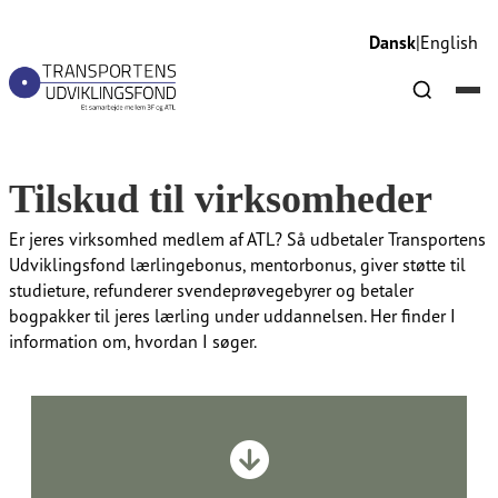
Dansk
|
English
Tilskud til virksomheder​​​​‌ ‍ ​‍​‍‌‍ ‌ ​‍‌‍‍‌‌‍‌ ‌‍‍‌‌‍ ‍​‍​‍​ ‍‍​‍​‍‌ ​ ‌‍​‌‌‍ ‍‌‍‍‌‌ ‌​‌ ‍‌​‍ ‍‌‍‍‌‌‍ ​‍​‍​‍ ​​‍​‍‌‍‍​‌ ​‍‌‍‌‌‌‍‌‍​‍​‍​ ‍‍​‍​‍‌‍‍​‌ ‌​‌ ‌​‌ ​​‌ ​ ​ ‍‍​‍ ​‍ ‌ ‌​‌ ‌‌​‍ ‍‌ ​ ‌‍​‌‌‍ ‍‌‍‍‌‌ ‌​‌ ‍‌​‍ ‍‌ ​ ‌ ‌​‌ ‌‌‌‍‌​‌‍‍‌‌‍ ​‍ ‌‍‍‌‌‍ ‍‌ ‌​‌‍‌‌‌‍ ‍‌ ‌​​‍ ‌‍‌‌‌‍‌​‌‍‍‌‌ ‌​​‍ ‌‍ ‌‌‍ ‌‍‌​‌‍‌‌​ ‌‌ ​​‌ ​‍‌‍‌‌‌ ​ ‌‍‌‌‌‍ ‍‌ ‌​‌‍​‌‌ ‌​‌‍‍‌‌‍ ‌‍ ‍​ ‍ ‌‍‍‌‌‍‌​​ ‌‌ ​​‌‍​‌‌‍‌ ‌‍‌‌​‍ ‌‌ ‌​‌‍‍‌‌‍ ​‌ ​ ‌‍‍ ‌ ‌‌‌‍‌​​‍ ‌‌ ‌​‌‍‍‌‌‍ ​​‍ ‌‌ ‌‍‌‍‍‌‌ ​‍‌‍‍ ‌ ​ ‌‍ ‌‍ ‌‌‍‍​‌‍‌‌‌‍‌​‌‍‌‌‌ ​‍​ ‍ ‌ ‌​‌ ‍‌‌ ​​‌‍‌‌​ ‌‌ ​​‌‍​‌‌‍‌ ‌‍‌‌​ ‍ ‌ ​​‌‍​‌‌ ‌​‌‍‍​​ ‌‌ ‌​‌‍‍‌‌ ‌​‌‍ ​‌‍‌‌​ ‌‍​‍‌‍​‌‌ ​ ‌‍‌‌‌‌‌‌‌ ​‍‌‍ ​​ ‌‌‍‍​‌ ‌​‌ ‌​‌ ​​‌ ​ ​‍‌‌​ ​ ‌​​‌​‍‌‌​ ​‍‌​‌‍​‍‌‌​ ​‍‌​‌‍‌ ‌​‌ ‌‌​‍ ‍‌ ​ ‌‍​‌‌‍ ‍‌‍‍‌‌ ‌​‌ ‍‌​‍ ‍‌ ​ ‌ ‌​‌ ‌‌‌‍‌​‌‍‍‌‌‍ ​‍‌‍‌‍‍‌‌‍‌​​ ‌‌ ​​‌‍​‌‌‍‌ ‌‍‌‌​‍ ‌‌ ‌​‌‍‍‌‌‍ ​‌ ​ ‌‍‍ ‌ ‌‌‌‍‌​​‍ ‌‌ ‌​‌‍‍‌‌‍ ​​‍ ‌‌ ‌‍‌‍‍‌‌ ​‍‌‍‍ ‌ ​ ‌‍ ‌‍ ‌‌‍‍​‌‍‌‌‌‍‌​‌‍‌‌‌ ​‍​‍‌‍‌ ‌​‌ ‍‌‌ ​​‌‍‌‌​ ‌‌ ​​‌‍​‌‌‍‌ ‌‍‌‌​‍‌‍‌ ​​‌‍​‌‌ ‌​‌‍‍​​ ‌‌ ‌​‌‍‍‌‌ ‌​‌‍ ​‌‍‌‌​‍‌‍‌ ​​‌‍‌‌‌ ​‍‌ ​ ‌ ​​‌‍‌‌‌‍​ ‌ ‌​‌‍‍‌‌ ‌‍‌‍‌‌​ ‌‌ ​​‌ ‌‌‌‍​‍‌‍ ​‌‍‍‌‌ ​ ‌‍‍​‌‍‌‌‌‍‌​​‍​‍‌ ‌
Tilskud til virksomheder​​​​‌ ‍ ​‍​‍‌‍ ‌ ​‍‌‍‍‌‌‍‌ ‌‍‍‌‌‍ ‍​‍​‍​ ‍‍​‍​‍‌ ​ ‌‍​‌‌‍ ‍‌‍‍‌‌ ‌​‌ ‍‌​‍ ‍‌‍‍‌‌‍ ​‍​‍​‍ ​​‍​‍‌‍‍​‌ ​‍‌‍‌‌‌‍‌‍​‍​‍​ ‍‍​‍​‍‌‍‍​‌ ‌​‌ ‌​‌ ​​‌ ​ ​ ‍‍​‍ ​‍ ‌ ‌​‌ ‌‌​‍ ‍‌ ​ ‌‍​‌‌‍ ‍‌‍‍‌‌ ‌​‌ ‍‌​‍ ‍‌ ​ ‌ ‌​‌ ‌‌‌‍‌​‌‍‍‌‌‍ ​‍ ‌‍‍‌‌‍ ‍‌ ‌​‌‍‌‌‌‍ ‍‌ ‌​​‍ ‌‍‌‌‌‍‌​‌‍‍‌‌ ‌​​‍ ‌‍ ‌‌‍ ‌‍‌​‌‍‌‌​ ‌‌ ​​‌ ​‍‌‍‌‌‌ ​ ‌‍‌‌‌‍ ‍‌ ‌​‌‍​‌‌ ‌​‌‍‍‌‌‍ ‌‍ ‍​ ‍ ‌‍‍‌‌‍‌​​ ‌‌ ​​‌‍​‌‌‍‌ ‌‍‌‌​‍ ‌‌ ‌​‌‍‍‌‌‍ ​‌ ​ ‌‍‍ ‌ ‌‌‌‍‌​​‍ ‌‌ ‌​‌‍‍‌‌‍ ​​‍ ‌‌ ‌‍‌‍‍‌‌ ​‍‌‍‍ ‌ ​ ‌‍ ‌‍ ‌‌‍‍​‌‍‌‌‌‍‌​‌‍‌‌‌ ​‍​ ‍ ‌ ‌​‌ ‍‌‌ ​​‌‍‌‌​ ‌‌ ​​‌‍​‌‌‍‌ ‌‍‌‌​ ‍ ‌ ​​‌‍​‌‌ ‌​‌‍‍​​ ‌‌ ​ ‌‍‌‌‌‍​ ‌ ‌​‌‍‍‌‌‍ ‌‍ ‍‌ ​ ​‍‌‌​ ‌‌‌​​‍‌‌ ‌‍‍ ‌‍‌‌‌ ‍‌​‍‌‌​ ​ ‌​‌​​‍‌‌​ ​ ‌​‌​​‍‌‌​ ​‍​ ​‍​ ‌ ​ ​‌​ ‌‌​ ‌‍‌‍‌​​ ‌​​ ‌‍‌‍‌‍​ ‍‌‌‍‌​​ ‍‌‌‍​ ​‍‌‌​ ​‍​ ​‍​‍‌‌​ ‌‌‌​‌​​‍ ‍‌‍​ ‌‍ ‌‍ ‍‌ ‌​‌‍‌‌‌‍ ‍‌ ‌​​‍‌‌​ ‌‌‌​​‍‌‌ ‌‍‍ ‌‍‌‌‌ ‍‌​‍‌‌​ ​ ‌​‌​​‍‌‌​ ​ ‌​‌​​‍‌‌​ ​‍​ ​‍​ ​​​ ‍‌‌‍‌‍‌‍​ ​ ​‌​ ‌​‌‍‌‌​ ‍​​ ‌‌‌‍​ ‌‍‌​​ ​ ​‍‌‌​ ​‍​ ​‍​‍‌‌​ ‌‌‌​‌​​‍ ‍‌‍‍​‌‍‌‌‌‍​‌‌‍‌​‌‍‍‌‌‍ ‍‌‍‌ ​ ‌‍​‍‌‍​‌‌ ​ ‌‍‌‌‌‌‌‌‌ ​‍‌‍ ​​ ‌‌‍‍​‌ ‌​‌ ‌​‌ ​​‌ ​ ​‍‌‌​ ​ ‌​​‌​‍‌‌​ ​‍‌​‌‍​‍‌‌​ ​‍‌​‌‍‌ ‌​‌ ‌‌​‍ ‍‌ ​ ‌‍​‌‌‍ ‍‌‍‍‌‌ ‌​‌ ‍‌​‍ ‍‌ ​ ‌ ‌​‌ ‌‌‌‍‌​‌‍‍‌‌‍ ​‍‌‍‌‍‍‌‌‍‌​​ ‌‌ ​​‌‍​‌‌‍‌ ‌‍‌‌​‍ ‌‌ ‌​‌‍‍‌‌‍ ​‌ ​ ‌‍‍ ‌ ‌‌‌‍‌​​‍ ‌‌ ‌​‌‍‍‌‌‍ ​​‍ ‌‌ ‌‍‌‍‍‌‌ ​‍‌‍‍ ‌ ​ ‌‍ ‌‍ ‌‌‍‍​‌‍‌‌‌‍‌​‌‍‌‌‌ ​‍​‍‌‍‌ ‌​‌ ‍‌‌ ​​‌‍‌‌​ ‌‌ ​​‌‍​‌‌‍‌ ‌‍‌‌​‍‌‍‌ ​​‌‍​‌‌ ‌​‌‍‍​​ ‌‌ ​ ‌‍‌‌‌‍​ ‌ ‌​‌‍‍‌‌‍ ‌‍ ‍‌ ​ ​‍‌‌​ ‌‌‌​​‍‌‌ ‌‍‍ ‌‍‌‌‌ ‍‌​‍‌‌​ ​ ‌​‌​​‍‌‌​ ​ ‌​‌​​‍‌‌​ ​‍​ ​‍​ ‌ ​ ​‌​ ‌‌​ ‌‍‌‍‌​​ ‌​​ ‌‍‌‍‌‍​ ‍‌‌‍‌​​ ‍‌‌‍​ ​‍‌‌​ ​‍​ ​‍​‍‌‌​ ‌‌‌​‌​​‍ ‍‌‍​ ‌‍ ‌‍ ‍‌ ‌​‌‍‌‌‌‍ ‍‌ ‌​​‍‌‌​ ‌‌‌​​‍‌‌ ‌‍‍ ‌‍‌‌‌ ‍‌​‍‌‌​ ​ ‌​‌​​‍‌‌​ ​ ‌​‌​​‍‌‌​ ​‍​ ​‍​ ​​​ ‍‌‌‍‌‍‌‍​ ​ ​‌​ ‌​‌‍‌‌​ ‍​​ ‌‌‌‍​ ‌‍‌​​ ​ ​‍‌‌​ ​‍​ ​‍​‍‌‌​ ‌‌‌​‌​​‍ ‍‌‍‍​‌‍‌‌‌‍​‌‌‍‌​‌‍‍‌‌‍ ‍‌‍‌ ​‍‌‍‌ ​​‌‍‌‌‌ ​‍‌ ​ ‌ ​​‌‍‌‌‌‍​ ‌ ‌​‌‍‍‌‌ ‌‍‌‍‌‌​ ‌‌ ​​‌ ‌‌‌‍​‍‌‍ ​‌‍‍‌‌ ​ ‌‍‍​‌‍‌‌‌‍‌​​‍​‍‌ ‌
Er jeres virksomhed medlem af ATL? Så udbetaler Transportens
Udviklingsfond lærlingebonus, mentorbonus, giver støtte til
studieture, refunderer svendeprøvegebyrer og betaler
bogpakker til jeres lærling under uddannelsen. Her finder I
information om, hvordan I søger.​​​​‌ ‍ ​‍​‍‌‍ ‌ ​‍‌‍‍‌‌‍‌ ‌‍‍‌‌‍ ‍​‍​‍​ ‍‍​‍​‍‌ ​ ‌‍​‌‌‍ ‍‌‍‍‌‌ ‌​‌ ‍‌​‍ ‍‌‍‍‌‌‍ ​‍​‍​‍ ​​‍​‍‌‍‍​‌ ​‍‌‍‌‌‌‍‌‍​‍​‍​ ‍‍​‍​‍‌‍‍​‌ ‌​‌ ‌​‌ ​​‌ ​ ​ ‍‍​‍ ​‍ ‌ ‌​‌ ‌‌​‍ ‍‌ ​ ‌‍​‌‌‍ ‍‌‍‍‌‌ ‌​‌ ‍‌​‍ ‍‌ ​ ‌ ‌​‌ ‌‌‌‍‌​‌‍‍‌‌‍ ​‍ ‌‍‍‌‌‍ ‍‌ ‌​‌‍‌‌‌‍ ‍‌ ‌​​‍ ‌‍‌‌‌‍‌​‌‍‍‌‌ ‌​​‍ ‌‍ ‌‌‍ ‌‍‌​‌‍‌‌​ ‌‌ ​​‌ ​‍‌‍‌‌‌ ​ ‌‍‌‌‌‍ ‍‌ ‌​‌‍​‌‌ ‌​‌‍‍‌‌‍ ‌‍ ‍​ ‍ ‌‍‍‌‌‍‌​​ ‌‌ ​​‌‍​‌‌‍‌ ‌‍‌‌​‍ ‌‌ ‌​‌‍‍‌‌‍ ​‌ ​ ‌‍‍ ‌ ‌‌‌‍‌​​‍ ‌‌ ‌​‌‍‍‌‌‍ ​​‍ ‌‌ ‌‍‌‍‍‌‌ ​‍‌‍‍ ‌ ​ ‌‍ ‌‍ ‌‌‍‍​‌‍‌‌‌‍‌​‌‍‌‌‌ ​‍​ ‍ ‌ ‌​‌ ‍‌‌ ​​‌‍‌‌​ ‌‌ ​​‌‍​‌‌‍‌ ‌‍‌‌​ ‍ ‌ ​​‌‍​‌‌ ‌​‌‍‍​​ ‌‌ ​ ‌‍‌‌‌‍​ ‌ ‌​‌‍‍‌‌‍ ‌‍ ‍‌ ​ ​‍‌‌​ ‌‌‌​​‍‌‌ ‌‍‍ ‌‍‌‌‌ ‍‌​‍‌‌​ ​ ‌​‌​​‍‌‌​ ​ ‌​‌​​‍‌‌​ ​‍​ ​‍​ ‌ ​ ​‌​ ‌‌​ ‌‍‌‍‌​​ ‌​​ ‌‍‌‍‌‍​ ‍‌‌‍‌​​ ‍‌‌‍​ ​‍‌‌​ ​‍​ ​‍​‍‌‌​ ‌‌‌​‌​​‍ ‍‌‍​ ‌‍ ‌‍ ‍‌ ‌​‌‍‌‌‌‍ ‍‌ ‌​​‍‌‌​ ‌‌‌​​‍‌‌ ‌‍‍ ‌‍‌‌‌ ‍‌​‍‌‌​ ​ ‌​‌​​‍‌‌​ ​ ‌​‌​​‍‌‌​ ​‍​ ​‍​ ​​​ ‍‌‌‍‌‍‌‍​ ​ ​‌​ ‌​‌‍‌‌​ ‍​​ ‌‌‌‍​ ‌‍‌​​ ​ ​‍‌‌​ ​‍​ ​‍​‍‌‌​ ‌‌‌​‌​​‍ ‍‌‍​‍‌‍ ‌‍‌​‌ ‍‌​‍‌‌​ ‌‌‌​​‍‌‌ ‌‍‍ ‌‍‌‌‌ ‍‌​‍‌‌​ ​ ‌​‌​​‍‌‌​ ​ ‌​‌​​‍‌‌​ ​‍​ ​‍​ ‍‌​ ‍​‌‍‌‍​ ‌‌​ ‌​​ ​​​ ‍‌​ ‍​‌‍‌‍​ ​ ​ ‌​‌‍​‌​‍‌‌​ ​‍​ ​‍​‍‌‌​ ‌‌‌​‌​​‍ ‍‌‍​ ‌‍‍​‌‍‍‌‌‍ ​‌‍‌​‌ ​‍‌‍‌‌‌‍ ‍​‍‌‌​ ‌‌‌​​‍‌‌ ‌‍‍ ‌‍‌‌‌ ‍‌​‍‌‌​ ​ ‌​‌​​‍‌‌​ ​ ‌​‌​​‍‌‌​ ​‍​ ​‍​ ‌ ​ ‌ ​ ‌‌‌‍‌​‌‍‌‌​ ​‌‌‍‌‌‌‍​ ‌‍‌‍​ ​‍​ ​ ​ ‌‍​‍‌‌​ ​‍​ ​‍​‍‌‌​ ‌‌‌​‌​​‍ ‍‌ ‌​‌‍‌‌‌ ‍​‌ ‌​​ ‌‍​‍‌‍​‌‌ ​ ‌‍‌‌‌‌‌‌‌ ​‍‌‍ ​​ ‌‌‍‍​‌ ‌​‌ ‌​‌ ​​‌ ​ ​‍‌‌​ ​ ‌​​‌​‍‌‌​ ​‍‌​‌‍​‍‌‌​ ​‍‌​‌‍‌ ‌​‌ ‌‌​‍ ‍‌ ​ ‌‍​‌‌‍ ‍‌‍‍‌‌ ‌​‌ ‍‌​‍ ‍‌ ​ ‌ ‌​‌ ‌‌‌‍‌​‌‍‍‌‌‍ ​‍‌‍‌‍‍‌‌‍‌​​ ‌‌ ​​‌‍​‌‌‍‌ ‌‍‌‌​‍ ‌‌ ‌​‌‍‍‌‌‍ ​‌ ​ ‌‍‍ ‌ ‌‌‌‍‌​​‍ ‌‌ ‌​‌‍‍‌‌‍ ​​‍ ‌‌ ‌‍‌‍‍‌‌ ​‍‌‍‍ ‌ ​ ‌‍ ‌‍ ‌‌‍‍​‌‍‌‌‌‍‌​‌‍‌‌‌ ​‍​‍‌‍‌ ‌​‌ ‍‌‌ ​​‌‍‌‌​ ‌‌ ​​‌‍​‌‌‍‌ ‌‍‌‌​‍‌‍‌ ​​‌‍​‌‌ ‌​‌‍‍​​ ‌‌ ​ ‌‍‌‌‌‍​ ‌ ‌​‌‍‍‌‌‍ ‌‍ ‍‌ ​ ​‍‌‌​ ‌‌‌​​‍‌‌ ‌‍‍ ‌‍‌‌‌ ‍‌​‍‌‌​ ​ ‌​‌​​‍‌‌​ ​ ‌​‌​​‍‌‌​ ​‍​ ​‍​ ‌ ​ ​‌​ ‌‌​ ‌‍‌‍‌​​ ‌​​ ‌‍‌‍‌‍​ ‍‌‌‍‌​​ ‍‌‌‍​ ​‍‌‌​ ​‍​ ​‍​‍‌‌​ ‌‌‌​‌​​‍ ‍‌‍​ ‌‍ ‌‍ ‍‌ ‌​‌‍‌‌‌‍ ‍‌ ‌​​‍‌‌​ ‌‌‌​​‍‌‌ ‌‍‍ ‌‍‌‌‌ ‍‌​‍‌‌​ ​ ‌​‌​​‍‌‌​ ​ ‌​‌​​‍‌‌​ ​‍​ ​‍​ ​​​ ‍‌‌‍‌‍‌‍​ ​ ​‌​ ‌​‌‍‌‌​ ‍​​ ‌‌‌‍​ ‌‍‌​​ ​ ​‍‌‌​ ​‍​ ​‍​‍‌‌​ ‌‌‌​‌​​‍ ‍‌‍​‍‌‍ ‌‍‌​‌ ‍‌​‍‌‌​ ‌‌‌​​‍‌‌ ‌‍‍ ‌‍‌‌‌ ‍‌​‍‌‌​ ​ ‌​‌​​‍‌‌​ ​ ‌​‌​​‍‌‌​ ​‍​ ​‍​ ‍‌​ ‍​‌‍‌‍​ ‌‌​ ‌​​ ​​​ ‍‌​ ‍​‌‍‌‍​ ​ ​ ‌​‌‍​‌​‍‌‌​ ​‍​ ​‍​‍‌‌​ ‌‌‌​‌​​‍ ‍‌‍​ ‌‍‍​‌‍‍‌‌‍ ​‌‍‌​‌ ​‍‌‍‌‌‌‍ ‍​‍‌‌​ ‌‌‌​​‍‌‌ ‌‍‍ ‌‍‌‌‌ ‍‌​‍‌‌​ ​ ‌​‌​​‍‌‌​ ​ ‌​‌​​‍‌‌​ ​‍​ ​‍​ ‌ ​ ‌ ​ ‌‌‌‍‌​‌‍‌‌​ ​‌‌‍‌‌‌‍​ ‌‍‌‍​ ​‍​ ​ ​ ‌‍​‍‌‌​ ​‍​ ​‍​‍‌‌​ ‌‌‌​‌​​‍ ‍‌ ‌​‌‍‌‌‌ ‍​‌ ‌​​‍‌‍‌ ​​‌‍‌‌‌ ​‍‌ ​ ‌ ​​‌‍‌‌‌‍​ ‌ ‌​‌‍‍‌‌ ‌‍‌‍‌‌​ ‌‌ ​​‌ ‌‌‌‍​‍‌‍ ​‌‍‍‌‌ ​ ‌‍‍​‌‍‌‌‌‍‌​​‍​‍‌ ‌