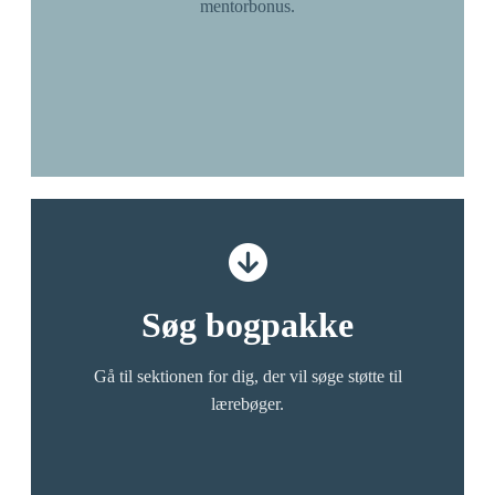
mentorbonus.​​​​‌ ‍ ​‍​‍‌‍ ‌ ​‍‌‍‍‌‌‍‌ ‌‍‍‌‌‍ ‍​‍​‍​ ‍‍​‍​‍‌ ​ ‌‍​‌‌‍ ‍‌‍‍‌‌ ‌​‌ ‍‌​‍ ‍‌‍‍‌‌‍ ​‍​‍​‍ ​​‍​‍‌‍‍​‌ ​‍‌‍‌‌‌‍‌‍​‍​‍​ ‍‍​‍​‍‌‍‍​‌ ‌​‌ ‌​‌ ​​‌ ​ ​ ‍‍​‍ ​‍ ‌ ‌​‌ ‌‌​‍ ‍‌ ​ ‌‍​‌‌‍ ‍‌‍‍‌‌ ‌​‌ ‍‌​‍ ‍‌ ​ ‌ ‌​‌ ‌‌‌‍‌​‌‍‍‌‌‍ ​‍ ‌‍‍‌‌‍ ‍‌ ‌​‌‍‌‌‌‍ ‍‌ ‌​​‍ ‌‍‌‌‌‍‌​‌‍‍‌‌ ‌​​‍ ‌‍ ‌‌‍ ‌‍‌​‌‍‌‌​ ‌‌ ​​‌ ​‍‌‍‌‌‌ ​ ‌‍‌‌‌‍ ‍‌ ‌​‌‍​‌‌ ‌​‌‍‍‌‌‍ ‌‍ ‍​ ‍ ‌‍‍‌‌‍‌​​ ‌‌ ​​‌‍​‌‌‍‌ ‌‍‌‌​‍ ‌‌ ‌​‌‍‍‌‌‍ ​‌ ​ ‌‍‍ ‌ ‌‌‌‍‌​​‍ ‌‌ ‌​‌‍‍‌‌‍ ​​‍ ‌‌ ‌‍‌‍‍‌‌ ​‍‌‍‍ ‌ ​ ‌‍ ‌‍ ‌‌‍‍​‌‍‌‌‌‍‌​‌‍‌‌‌ ​‍​ ‍ ‌ ‌​‌ ‍‌‌ ​​‌‍‌‌​ ‌‌ ​​‌‍​‌‌‍‌ ‌‍‌‌​ ‍ ‌ ​​‌‍​‌‌ ‌​‌‍‍​​ ‌‌ ​ ‌‍‌‌‌‍​ ‌ ‌​‌‍‍‌‌‍ ‌‍ ‍‌ ​ ​‍‌‌​ ‌‌‌​​‍‌‌ ‌‍‍ ‌‍‌‌‌ ‍‌​‍‌‌​ ​ ‌​‌​​‍‌‌​ ​ ‌​‌​​‍‌‌​ ​‍​ ​‍​ ‌​​ ​‍​ ​ ‌‍​‌​ ‍‌‌‍‌​‌‍‌‍‌‍​‍​‍‌‌​ ​‍​ ​‍​‍‌‌​ ‌‌‌​‌​​‍ ‍‌‍​ ‌‍ ‌‍ ‍‌ ‌​‌‍‌‌‌‍ ‍‌ ‌​​‍‌‌​ ‌‌‌​​‍‌‌ ‌‍‍ ‌‍‌‌‌ ‍‌​‍‌‌​ ​ ‌​‌​​‍‌‌​ ​ ‌​‌​​‍‌‌​ ​‍​ ​‍​ ‌‌​ ​‍​ ​​​ ​‌​ ‌ ​ ‌‍​ ‌​‌‍‌​​‍‌‌​ ​‍​ ​‍​‍‌‌​ ‌‌‌​‌​​‍ ‍‌‍​ ‌‍​‌‌ ​‍‌‍‌​‌ ​ ​‍‌‌​ ‌‌‌​​‍‌‌ ‌‍‍ ‌‍‌‌‌ ‍‌​‍‌‌​ ​ ‌​‌​​‍‌‌​ ​ ‌​‌​​‍‌‌​ ​‍​ ​‍‌‍‌‍​ ‌ ​ ​‍‌‍‌​‌‍‌‌‌‍​ ‌‍​ ‌‍​‌​‍‌‌​ ​‍​ ​‍​‍‌‌​ ‌‌‌​‌​​‍ ‍‌‍‌​‌‍‌‌‌ ​ ‌‍​ ‌ ​‍‌‍‍‌‌ ​​‌ ‌​‌‍‍‌‌‍ ‌‍ ‍​ ‌‍​‍‌‍​‌‌ ​ ‌‍‌‌‌‌‌‌‌ ​‍‌‍ ​​ ‌‌‍‍​‌ ‌​‌ ‌​‌ ​​‌ ​ ​‍‌‌​ ​ ‌​​‌​‍‌‌​ ​‍‌​‌‍​‍‌‌​ ​‍‌​‌‍‌ ‌​‌ ‌‌​‍ ‍‌ ​ ‌‍​‌‌‍ ‍‌‍‍‌‌ ‌​‌ ‍‌​‍ ‍‌ ​ ‌ ‌​‌ ‌‌‌‍‌​‌‍‍‌‌‍ ​‍‌‍‌‍‍‌‌‍‌​​ ‌‌ ​​‌‍​‌‌‍‌ ‌‍‌‌​‍ ‌‌ ‌​‌‍‍‌‌‍ ​‌ ​ ‌‍‍ ‌ ‌‌‌‍‌​​‍ ‌‌ ‌​‌‍‍‌‌‍ ​​‍ ‌‌ ‌‍‌‍‍‌‌ ​‍‌‍‍ ‌ ​ ‌‍ ‌‍ ‌‌‍‍​‌‍‌‌‌‍‌​‌‍‌‌‌ ​‍​‍‌‍‌ ‌​‌ ‍‌‌ ​​‌‍‌‌​ ‌‌ ​​‌‍​‌‌‍‌ ‌‍‌‌​‍‌‍‌ ​​‌‍​‌‌ ‌​‌‍‍​​ ‌‌ ​ ‌‍‌‌‌‍​ ‌ ‌​‌‍‍‌‌‍ ‌‍ ‍‌ ​ ​‍‌‌​ ‌‌‌​​‍‌‌ ‌‍‍ ‌‍‌‌‌ ‍‌​‍‌‌​ ​ ‌​‌​​‍‌‌​ ​ ‌​‌​​‍‌‌​ ​‍​ ​‍​ ‌​​ ​‍​ ​ ‌‍​‌​ ‍‌‌‍‌​‌‍‌‍‌‍​‍​‍‌‌​ ​‍​ ​‍​‍‌‌​ ‌‌‌​‌​​‍ ‍‌‍​ ‌‍ ‌‍ ‍‌ ‌​‌‍‌‌‌‍ ‍‌ ‌​​‍‌‌​ ‌‌‌​​‍‌‌ ‌‍‍ ‌‍‌‌‌ ‍‌​‍‌‌​ ​ ‌​‌​​‍‌‌​ ​ ‌​‌​​‍‌‌​ ​‍​ ​‍​ ‌‌​ ​‍​ ​​​ ​‌​ ‌ ​ ‌‍​ ‌​‌‍‌​​‍‌‌​ ​‍​ ​‍​‍‌‌​ ‌‌‌​‌​​‍ ‍‌‍​ ‌‍​‌‌ ​‍‌‍‌​‌ ​ ​‍‌‌​ ‌‌‌​​‍‌‌ ‌‍‍ ‌‍‌‌‌ ‍‌​‍‌‌​ ​ ‌​‌​​‍‌‌​ ​ ‌​‌​​‍‌‌​ ​‍​ ​‍‌‍‌‍​ ‌ ​ ​‍‌‍‌​‌‍‌‌‌‍​ ‌‍​ ‌‍​‌​‍‌‌​ ​‍​ ​‍​‍‌‌​ ‌‌‌​‌​​‍ ‍‌‍‌​‌‍‌‌‌ ​ ‌‍​ ‌ ​‍‌‍‍‌‌ ​​‌ ‌​‌‍‍‌‌‍ ‌‍ ‍​‍‌‍‌ ​​‌‍‌‌‌ ​‍‌ ​ ‌ ​​‌‍‌‌‌‍​ ‌ ‌​‌‍‍‌‌ ‌‍‌‍‌‌​ ‌‌ ​​‌ ‌‌‌‍​‍‌‍ ​‌‍‍‌‌ ​ ‌‍‍​‌‍‌‌‌‍‌​​‍​‍‌ ‌
Søg bogpakke​​​​‌ ‍ ​‍​‍‌‍ ‌ ​‍‌‍‍‌‌‍‌ ‌‍‍‌‌‍ ‍​‍​‍​ ‍‍​‍​‍‌ ​ ‌‍​‌‌‍ ‍‌‍‍‌‌ ‌​‌ ‍‌​‍ ‍‌‍‍‌‌‍ ​‍​‍​‍ ​​‍​‍‌‍‍​‌ ​‍‌‍‌‌‌‍‌‍​‍​‍​ ‍‍​‍​‍‌‍‍​‌ ‌​‌ ‌​‌ ​​‌ ​ ​ ‍‍​‍ ​‍ ‌ ‌​‌ ‌‌​‍ ‍‌ ​ ‌‍​‌‌‍ ‍‌‍‍‌‌ ‌​‌ ‍‌​‍ ‍‌ ​ ‌ ‌​‌ ‌‌‌‍‌​‌‍‍‌‌‍ ​‍ ‌‍‍‌‌‍ ‍‌ ‌​‌‍‌‌‌‍ ‍‌ ‌​​‍ ‌‍‌‌‌‍‌​‌‍‍‌‌ ‌​​‍ ‌‍ ‌‌‍ ‌‍‌​‌‍‌‌​ ‌‌ ​​‌ ​‍‌‍‌‌‌ ​ ‌‍‌‌‌‍ ‍‌ ‌​‌‍​‌‌ ‌​‌‍‍‌‌‍ ‌‍ ‍​ ‍ ‌‍‍‌‌‍‌​​ ‌‌ ​​‌‍​‌‌‍‌ ‌‍‌‌​‍ ‌‌ ‌​‌‍‍‌‌‍ ​‌ ​ ‌‍‍ ‌ ‌‌‌‍‌​​‍ ‌‌ ‌​‌‍‍‌‌‍ ​​‍ ‌‌ ‌‍‌‍‍‌‌ ​‍‌‍‍ ‌ ​ ‌‍ ‌‍ ‌‌‍‍​‌‍‌‌‌‍‌​‌‍‌‌‌ ​‍​ ‍ ‌ ‌​‌ ‍‌‌ ​​‌‍‌‌​ ‌‌ ​​‌‍​‌‌‍‌ ‌‍‌‌​ ‍ ‌ ​​‌‍​‌‌ ‌​‌‍‍​​ ‌‌ ​ ‌‍‌‌‌‍​ ‌ ‌​‌‍‍‌‌‍ ‌‍ ‍‌ ​ ​‍‌‌​ ‌‌‌​​‍‌‌ ‌‍‍ ‌‍‌‌‌ ‍‌​‍‌‌​ ​ ‌​‌​​‍‌‌​ ​ ‌​‌​​‍‌‌​ ​‍​ ​‍​ ‌​​ ​‍​ ​ ‌‍​‌​ ‍‌‌‍‌​‌‍‌‍‌‍​‍​‍‌‌​ ​‍​ ​‍​‍‌‌​ ‌‌‌​‌​​‍ ‍‌‍​ ‌‍ ‌‍ ‍‌ ‌​‌‍‌‌‌‍ ‍‌ ‌​​‍‌‌​ ‌‌‌​​‍‌‌ ‌‍‍ ‌‍‌‌‌ ‍‌​‍‌‌​ ​ ‌​‌​​‍‌‌​ ​ ‌​‌​​‍‌‌​ ​‍​ ​‍​ ‌‌​ ​‍​ ​​​ ​‌​ ‌ ​ ‌‍​ ‌​‌‍‌​​‍‌‌​ ​‍​ ​‍​‍‌‌​ ‌‌‌​‌​​‍ ‍‌‍​ ‌‍​‌‌ ​‍‌‍‌​‌ ​ ​‍‌‌​ ‌‌‌​​‍‌‌ ‌‍‍ ‌‍‌‌‌ ‍‌​‍‌‌​ ​ ‌​‌​​‍‌‌​ ​ ‌​‌​​‍‌‌​ ​‍​ ​‍‌‍‌‌​ ​​​ ​‍‌‍​‍​ ‌‌‌‍​‌​ ‌​​ ‌‌​‍‌‌​ ​‍​ ​‍​‍‌‌​ ‌‌‌​‌​​‍ ‍‌ ‌​‌‍‍‌‌ ‌​‌‍ ​‌‍‌‌​ ‌‍​‍‌‍​‌‌ ​ ‌‍‌‌‌‌‌‌‌ ​‍‌‍ ​​ ‌‌‍‍​‌ ‌​‌ ‌​‌ ​​‌ ​ ​‍‌‌​ ​ ‌​​‌​‍‌‌​ ​‍‌​‌‍​‍‌‌​ ​‍‌​‌‍‌ ‌​‌ ‌‌​‍ ‍‌ ​ ‌‍​‌‌‍ ‍‌‍‍‌‌ ‌​‌ ‍‌​‍ ‍‌ ​ ‌ ‌​‌ ‌‌‌‍‌​‌‍‍‌‌‍ ​‍‌‍‌‍‍‌‌‍‌​​ ‌‌ ​​‌‍​‌‌‍‌ ‌‍‌‌​‍ ‌‌ ‌​‌‍‍‌‌‍ ​‌ ​ ‌‍‍ ‌ ‌‌‌‍‌​​‍ ‌‌ ‌​‌‍‍‌‌‍ ​​‍ ‌‌ ‌‍‌‍‍‌‌ ​‍‌‍‍ ‌ ​ ‌‍ ‌‍ ‌‌‍‍​‌‍‌‌‌‍‌​‌‍‌‌‌ ​‍​‍‌‍‌ ‌​‌ ‍‌‌ ​​‌‍‌‌​ ‌‌ ​​‌‍​‌‌‍‌ ‌‍‌‌​‍‌‍‌ ​​‌‍​‌‌ ‌​‌‍‍​​ ‌‌ ​ ‌‍‌‌‌‍​ ‌ ‌​‌‍‍‌‌‍ ‌‍ ‍‌ ​ ​‍‌‌​ ‌‌‌​​‍‌‌ ‌‍‍ ‌‍‌‌‌ ‍‌​‍‌‌​ ​ ‌​‌​​‍‌‌​ ​ ‌​‌​​‍‌‌​ ​‍​ ​‍​ ‌​​ ​‍​ ​ ‌‍​‌​ ‍‌‌‍‌​‌‍‌‍‌‍​‍​‍‌‌​ ​‍​ ​‍​‍‌‌​ ‌‌‌​‌​​‍ ‍‌‍​ ‌‍ ‌‍ ‍‌ ‌​‌‍‌‌‌‍ ‍‌ ‌​​‍‌‌​ ‌‌‌​​‍‌‌ ‌‍‍ ‌‍‌‌‌ ‍‌​‍‌‌​ ​ ‌​‌​​‍‌‌​ ​ ‌​‌​​‍‌‌​ ​‍​ ​‍​ ‌‌​ ​‍​ ​​​ ​‌​ ‌ ​ ‌‍​ ‌​‌‍‌​​‍‌‌​ ​‍​ ​‍​‍‌‌​ ‌‌‌​‌​​‍ ‍‌‍​ ‌‍​‌‌ ​‍‌‍‌​‌ ​ ​‍‌‌​ ‌‌‌​​‍‌‌ ‌‍‍ ‌‍‌‌‌ ‍‌​‍‌‌​ ​ ‌​‌​​‍‌‌​ ​ ‌​‌​​‍‌‌​ ​‍​ ​‍‌‍‌‌​ ​​​ ​‍‌‍​‍​ ‌‌‌‍​‌​ ‌​​ ‌‌​‍‌‌​ ​‍​ ​‍​‍‌‌​ ‌‌‌​‌​​‍ ‍‌ ‌​‌‍‍‌‌ ‌​‌‍ ​‌‍‌‌​‍‌‍‌ ​​‌‍‌‌‌ ​‍‌ ​ ‌ ​​‌‍‌‌‌‍​ ‌ ‌​‌‍‍‌‌ ‌‍‌‍‌‌​ ‌‌ ​​‌ ‌‌‌‍​‍‌‍ ​‌‍‍‌‌ ​ ‌‍‍​‌‍‌‌‌‍‌​​‍​‍‌ ‌
Gå til sektionen for dig, der vil søge støtte til
lærebøger.​​​​‌ ‍ ​‍​‍‌‍ ‌ ​‍‌‍‍‌‌‍‌ ‌‍‍‌‌‍ ‍​‍​‍​ ‍‍​‍​‍‌ ​ ‌‍​‌‌‍ ‍‌‍‍‌‌ ‌​‌ ‍‌​‍ ‍‌‍‍‌‌‍ ​‍​‍​‍ ​​‍​‍‌‍‍​‌ ​‍‌‍‌‌‌‍‌‍​‍​‍​ ‍‍​‍​‍‌‍‍​‌ ‌​‌ ‌​‌ ​​‌ ​ ​ ‍‍​‍ ​‍ ‌ ‌​‌ ‌‌​‍ ‍‌ ​ ‌‍​‌‌‍ ‍‌‍‍‌‌ ‌​‌ ‍‌​‍ ‍‌ ​ ‌ ‌​‌ ‌‌‌‍‌​‌‍‍‌‌‍ ​‍ ‌‍‍‌‌‍ ‍‌ ‌​‌‍‌‌‌‍ ‍‌ ‌​​‍ ‌‍‌‌‌‍‌​‌‍‍‌‌ ‌​​‍ ‌‍ ‌‌‍ ‌‍‌​‌‍‌‌​ ‌‌ ​​‌ ​‍‌‍‌‌‌ ​ ‌‍‌‌‌‍ ‍‌ ‌​‌‍​‌‌ ‌​‌‍‍‌‌‍ ‌‍ ‍​ ‍ ‌‍‍‌‌‍‌​​ ‌‌ ​​‌‍​‌‌‍‌ ‌‍‌‌​‍ ‌‌ ‌​‌‍‍‌‌‍ ​‌ ​ ‌‍‍ ‌ ‌‌‌‍‌​​‍ ‌‌ ‌​‌‍‍‌‌‍ ​​‍ ‌‌ ‌‍‌‍‍‌‌ ​‍‌‍‍ ‌ ​ ‌‍ ‌‍ ‌‌‍‍​‌‍‌‌‌‍‌​‌‍‌‌‌ ​‍​ ‍ ‌ ‌​‌ ‍‌‌ ​​‌‍‌‌​ ‌‌ ​​‌‍​‌‌‍‌ ‌‍‌‌​ ‍ ‌ ​​‌‍​‌‌ ‌​‌‍‍​​ ‌‌ ​ ‌‍‌‌‌‍​ ‌ ‌​‌‍‍‌‌‍ ‌‍ ‍‌ ​ ​‍‌‌​ ‌‌‌​​‍‌‌ ‌‍‍ ‌‍‌‌‌ ‍‌​‍‌‌​ ​ ‌​‌​​‍‌‌​ ​ ‌​‌​​‍‌‌​ ​‍​ ​‍​ ‌​​ ​‍​ ​ ‌‍​‌​ ‍‌‌‍‌​‌‍‌‍‌‍​‍​‍‌‌​ ​‍​ ​‍​‍‌‌​ ‌‌‌​‌​​‍ ‍‌‍​ ‌‍ ‌‍ ‍‌ ‌​‌‍‌‌‌‍ ‍‌ ‌​​‍‌‌​ ‌‌‌​​‍‌‌ ‌‍‍ ‌‍‌‌‌ ‍‌​‍‌‌​ ​ ‌​‌​​‍‌‌​ ​ ‌​‌​​‍‌‌​ ​‍​ ​‍​ ‌‌​ ​‍​ ​​​ ​‌​ ‌ ​ ‌‍​ ‌​‌‍‌​​‍‌‌​ ​‍​ ​‍​‍‌‌​ ‌‌‌​‌​​‍ ‍‌‍​ ‌‍​‌‌ ​‍‌‍‌​‌ ​ ​‍‌‌​ ‌‌‌​​‍‌‌ ‌‍‍ ‌‍‌‌‌ ‍‌​‍‌‌​ ​ ‌​‌​​‍‌‌​ ​ ‌​‌​​‍‌‌​ ​‍​ ​‍‌‍‌‌​ ​​​ ​‍‌‍​‍​ ‌‌‌‍​‌​ ‌​​ ‌‌​‍‌‌​ ​‍​ ​‍​‍‌‌​ ‌‌‌​‌​​‍ ‍‌‍‌​‌‍‌‌‌ ​ ‌‍​ ‌ ​‍‌‍‍‌‌ ​​‌ ‌​‌‍‍‌‌‍ ‌‍ ‍​ ‌‍​‍‌‍​‌‌ ​ ‌‍‌‌‌‌‌‌‌ ​‍‌‍ ​​ ‌‌‍‍​‌ ‌​‌ ‌​‌ ​​‌ ​ ​‍‌‌​ ​ ‌​​‌​‍‌‌​ ​‍‌​‌‍​‍‌‌​ ​‍‌​‌‍‌ ‌​‌ ‌‌​‍ ‍‌ ​ ‌‍​‌‌‍ ‍‌‍‍‌‌ ‌​‌ ‍‌​‍ ‍‌ ​ ‌ ‌​‌ ‌‌‌‍‌​‌‍‍‌‌‍ ​‍‌‍‌‍‍‌‌‍‌​​ ‌‌ ​​‌‍​‌‌‍‌ ‌‍‌‌​‍ ‌‌ ‌​‌‍‍‌‌‍ ​‌ ​ ‌‍‍ ‌ ‌‌‌‍‌​​‍ ‌‌ ‌​‌‍‍‌‌‍ ​​‍ ‌‌ ‌‍‌‍‍‌‌ ​‍‌‍‍ ‌ ​ ‌‍ ‌‍ ‌‌‍‍​‌‍‌‌‌‍‌​‌‍‌‌‌ ​‍​‍‌‍‌ ‌​‌ ‍‌‌ ​​‌‍‌‌​ ‌‌ ​​‌‍​‌‌‍‌ ‌‍‌‌​‍‌‍‌ ​​‌‍​‌‌ ‌​‌‍‍​​ ‌‌ ​ ‌‍‌‌‌‍​ ‌ ‌​‌‍‍‌‌‍ ‌‍ ‍‌ ​ ​‍‌‌​ ‌‌‌​​‍‌‌ ‌‍‍ ‌‍‌‌‌ ‍‌​‍‌‌​ ​ ‌​‌​​‍‌‌​ ​ ‌​‌​​‍‌‌​ ​‍​ ​‍​ ‌​​ ​‍​ ​ ‌‍​‌​ ‍‌‌‍‌​‌‍‌‍‌‍​‍​‍‌‌​ ​‍​ ​‍​‍‌‌​ ‌‌‌​‌​​‍ ‍‌‍​ ‌‍ ‌‍ ‍‌ ‌​‌‍‌‌‌‍ ‍‌ ‌​​‍‌‌​ ‌‌‌​​‍‌‌ ‌‍‍ ‌‍‌‌‌ ‍‌​‍‌‌​ ​ ‌​‌​​‍‌‌​ ​ ‌​‌​​‍‌‌​ ​‍​ ​‍​ ‌‌​ ​‍​ ​​​ ​‌​ ‌ ​ ‌‍​ ‌​‌‍‌​​‍‌‌​ ​‍​ ​‍​‍‌‌​ ‌‌‌​‌​​‍ ‍‌‍​ ‌‍​‌‌ ​‍‌‍‌​‌ ​ ​‍‌‌​ ‌‌‌​​‍‌‌ ‌‍‍ ‌‍‌‌‌ ‍‌​‍‌‌​ ​ ‌​‌​​‍‌‌​ ​ ‌​‌​​‍‌‌​ ​‍​ ​‍‌‍‌‌​ ​​​ ​‍‌‍​‍​ ‌‌‌‍​‌​ ‌​​ ‌‌​‍‌‌​ ​‍​ ​‍​‍‌‌​ ‌‌‌​‌​​‍ ‍‌‍‌​‌‍‌‌‌ ​ ‌‍​ ‌ ​‍‌‍‍‌‌ ​​‌ ‌​‌‍‍‌‌‍ ‌‍ ‍​‍‌‍‌ ​​‌‍‌‌‌ ​‍‌ ​ ‌ ​​‌‍‌‌‌‍​ ‌ ‌​‌‍‍‌‌ ‌‍‌‍‌‌​ ‌‌ ​​‌ ‌‌‌‍​‍‌‍ ​‌‍‍‌‌ ​ ‌‍‍​‌‍‌‌‌‍‌​​‍​‍‌ ‌