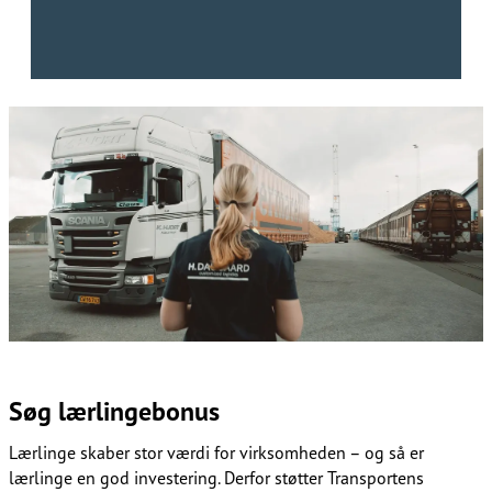
Søg lærlingebonus​​​​‌ ‍ ​‍​‍‌‍ ‌ ​‍‌‍‍‌‌‍‌ ‌‍‍‌‌‍ ‍​‍​‍​ ‍‍​‍​‍‌ ​ ‌‍​‌‌‍ ‍‌‍‍‌‌ ‌​‌ ‍‌​‍ ‍‌‍‍‌‌‍ ​‍​‍​‍ ​​‍​‍‌‍‍​‌ ​‍‌‍‌‌‌‍‌‍​‍​‍​ ‍‍​‍​‍‌‍‍​‌ ‌​‌ ‌​‌ ​​‌ ​ ​ ‍‍​‍ ​‍ ‌ ‌​‌ ‌‌​‍ ‍‌ ​ ‌‍​‌‌‍ ‍‌‍‍‌‌ ‌​‌ ‍‌​‍ ‍‌ ​ ‌ ‌​‌ ‌‌‌‍‌​‌‍‍‌‌‍ ​‍ ‌‍‍‌‌‍ ‍‌ ‌​‌‍‌‌‌‍ ‍‌ ‌​​‍ ‌‍‌‌‌‍‌​‌‍‍‌‌ ‌​​‍ ‌‍ ‌‌‍ ‌‍‌​‌‍‌‌​ ‌‌ ​​‌ ​‍‌‍‌‌‌ ​ ‌‍‌‌‌‍ ‍‌ ‌​‌‍​‌‌ ‌​‌‍‍‌‌‍ ‌‍ ‍​ ‍ ‌‍‍‌‌‍‌​​ ‌‌ ​​‌‍​‌‌‍‌ ‌‍‌‌​‍ ‌‌ ‌​‌‍‍‌‌‍ ​‌ ​ ‌‍‍ ‌ ‌‌‌‍‌​​‍ ‌‌ ‌​‌‍‍‌‌‍ ​​‍ ‌‌ ‌‍‌‍‍‌‌ ​‍‌‍‍ ‌ ​ ‌‍ ‌‍ ‌‌‍‍​‌‍‌‌‌‍‌​‌‍‌‌‌ ​‍​ ‍ ‌ ‌​‌ ‍‌‌ ​​‌‍‌‌​ ‌‌ ​​‌‍​‌‌‍‌ ‌‍‌‌​ ‍ ‌ ​​‌‍​‌‌ ‌​‌‍‍​​ ‌‌ ​ ‌‍‌‌‌‍​ ‌ ‌​‌‍‍‌‌‍ ‌‍ ‍‌ ​ ​‍‌‌​ ‌‌‌​​‍‌‌ ‌‍‍ ‌‍‌‌‌ ‍‌​‍‌‌​ ​ ‌​‌​​‍‌‌​ ​ ‌​‌​​‍‌‌​ ​‍​ ​‍‌‍‌‌​ ​ ​ ​‍​ ​‌‌‍​ ‌‍​ ​ ​‌​ ‌‍​ ‌​‌‍​ ​ ​‌​ ​‌​‍‌‌​ ​‍​ ​‍​‍‌‌​ ‌‌‌​‌​​‍ ‍‌‍​ ‌‍ ‌‍ ‍‌ ‌​‌‍‌‌‌‍ ‍‌ ‌​​‍‌‌​ ‌‌‌​​‍‌‌ ‌‍‍ ‌‍‌‌‌ ‍‌​‍‌‌​ ​ ‌​‌​​‍‌‌​ ​ ‌​‌​​‍‌‌​ ​‍​ ​‍​ ‌ ​ ‍‌‌‍​‍​ ‌ ​ ‌​‌‍‌​​ ​ ​ ‌‌​ ‌‌‌‍​‍​ ​​​ ‌​​‍‌‌​ ​‍​ ​‍​‍‌‌​ ‌‌‌​‌​​‍ ‍‌‍​‍‌‍ ​‌‍ ‌‍​ ‌‍‍ ‌ ​ ​‍‌‌​ ‌‌‌​​‍‌‌ ‌‍‍ ‌‍‌‌‌ ‍‌​‍‌‌​ ​ ‌​‌​​‍‌‌​ ​ ‌​‌​​‍‌‌​ ​‍​ ​‍​ ‌‌​ ‌ ​ ​‌​ ​‌‌‍​ ‌‍‌‌‌‍​‌​ ‌‍‌‍‌‌‌‍‌​​ ‍​​ ‌ ​‍‌‌​ ​‍​ ​‍​‍‌‌​ ‌‌‌​‌​​‍ ‍‌‍​‍‌‍ ‌‍‌​‌ ‍‌​‍‌‌​ ‌‌‌​​‍‌‌ ‌‍‍ ‌‍‌‌‌ ‍‌​‍‌‌​ ​ ‌​‌​​‍‌‌​ ​ ‌​‌​​‍‌‌​ ​‍​ ​‍​ ​‍​ ‌‌​ ‌‍​ ​‍​ ​​​ ‌‍‌‍​‍​ ‌​‌‍‌‌‌‍​ ​ ​‌​ ‍​​‍‌‌​ ​‍​ ​‍​‍‌‌​ ‌‌‌​‌​​‍ ‍‌‍​ ‌‍‍​‌‍‍‌‌‍ ​‌‍‌​‌ ​‍‌‍‌‌‌‍ ‍​‍‌‌​ ‌‌‌​​‍‌‌ ‌‍‍ ‌‍‌‌‌ ‍‌​‍‌‌​ ​ ‌​‌​​‍‌‌​ ​ ‌​‌​​‍‌‌​ ​‍​ ​‍​ ​ ‌‍‌‌‌‍​‌​ ‍​​ ‍​‌‍‌​​ ​‍‌‍‌‌​ ‍‌‌‍​‌​ ​‍​ ​ ​‍‌‌​ ​‍​ ​‍​‍‌‌​ ‌‌‌​‌​​‍ ‍‌ ‌​‌‍‌‌‌ ‍​‌ ‌​​ ‌‍​‍‌‍​‌‌ ​ ‌‍‌‌‌‌‌‌‌ ​‍‌‍ ​​ ‌‌‍‍​‌ ‌​‌ ‌​‌ ​​‌ ​ ​‍‌‌​ ​ ‌​​‌​‍‌‌​ ​‍‌​‌‍​‍‌‌​ ​‍‌​‌‍‌ ‌​‌ ‌‌​‍ ‍‌ ​ ‌‍​‌‌‍ ‍‌‍‍‌‌ ‌​‌ ‍‌​‍ ‍‌ ​ ‌ ‌​‌ ‌‌‌‍‌​‌‍‍‌‌‍ ​‍‌‍‌‍‍‌‌‍‌​​ ‌‌ ​​‌‍​‌‌‍‌ ‌‍‌‌​‍ ‌‌ ‌​‌‍‍‌‌‍ ​‌ ​ ‌‍‍ ‌ ‌‌‌‍‌​​‍ ‌‌ ‌​‌‍‍‌‌‍ ​​‍ ‌‌ ‌‍‌‍‍‌‌ ​‍‌‍‍ ‌ ​ ‌‍ ‌‍ ‌‌‍‍​‌‍‌‌‌‍‌​‌‍‌‌‌ ​‍​‍‌‍‌ ‌​‌ ‍‌‌ ​​‌‍‌‌​ ‌‌ ​​‌‍​‌‌‍‌ ‌‍‌‌​‍‌‍‌ ​​‌‍​‌‌ ‌​‌‍‍​​ ‌‌ ​ ‌‍‌‌‌‍​ ‌ ‌​‌‍‍‌‌‍ ‌‍ ‍‌ ​ ​‍‌‌​ ‌‌‌​​‍‌‌ ‌‍‍ ‌‍‌‌‌ ‍‌​‍‌‌​ ​ ‌​‌​​‍‌‌​ ​ ‌​‌​​‍‌‌​ ​‍​ ​‍‌‍‌‌​ ​ ​ ​‍​ ​‌‌‍​ ‌‍​ ​ ​‌​ ‌‍​ ‌​‌‍​ ​ ​‌​ ​‌​‍‌‌​ ​‍​ ​‍​‍‌‌​ ‌‌‌​‌​​‍ ‍‌‍​ ‌‍ ‌‍ ‍‌ ‌​‌‍‌‌‌‍ ‍‌ ‌​​‍‌‌​ ‌‌‌​​‍‌‌ ‌‍‍ ‌‍‌‌‌ ‍‌​‍‌‌​ ​ ‌​‌​​‍‌‌​ ​ ‌​‌​​‍‌‌​ ​‍​ ​‍​ ‌ ​ ‍‌‌‍​‍​ ‌ ​ ‌​‌‍‌​​ ​ ​ ‌‌​ ‌‌‌‍​‍​ ​​​ ‌​​‍‌‌​ ​‍​ ​‍​‍‌‌​ ‌‌‌​‌​​‍ ‍‌‍​‍‌‍ ​‌‍ ‌‍​ ‌‍‍ ‌ ​ ​‍‌‌​ ‌‌‌​​‍‌‌ ‌‍‍ ‌‍‌‌‌ ‍‌​‍‌‌​ ​ ‌​‌​​‍‌‌​ ​ ‌​‌​​‍‌‌​ ​‍​ ​‍​ ‌‌​ ‌ ​ ​‌​ ​‌‌‍​ ‌‍‌‌‌‍​‌​ ‌‍‌‍‌‌‌‍‌​​ ‍​​ ‌ ​‍‌‌​ ​‍​ ​‍​‍‌‌​ ‌‌‌​‌​​‍ ‍‌‍​‍‌‍ ‌‍‌​‌ ‍‌​‍‌‌​ ‌‌‌​​‍‌‌ ‌‍‍ ‌‍‌‌‌ ‍‌​‍‌‌​ ​ ‌​‌​​‍‌‌​ ​ ‌​‌​​‍‌‌​ ​‍​ ​‍​ ​‍​ ‌‌​ ‌‍​ ​‍​ ​​​ ‌‍‌‍​‍​ ‌​‌‍‌‌‌‍​ ​ ​‌​ ‍​​‍‌‌​ ​‍​ ​‍​‍‌‌​ ‌‌‌​‌​​‍ ‍‌‍​ ‌‍‍​‌‍‍‌‌‍ ​‌‍‌​‌ ​‍‌‍‌‌‌‍ ‍​‍‌‌​ ‌‌‌​​‍‌‌ ‌‍‍ ‌‍‌‌‌ ‍‌​‍‌‌​ ​ ‌​‌​​‍‌‌​ ​ ‌​‌​​‍‌‌​ ​‍​ ​‍​ ​ ‌‍‌‌‌‍​‌​ ‍​​ ‍​‌‍‌​​ ​‍‌‍‌‌​ ‍‌‌‍​‌​ ​‍​ ​ ​‍‌‌​ ​‍​ ​‍​‍‌‌​ ‌‌‌​‌​​‍ ‍‌ ‌​‌‍‌‌‌ ‍​‌ ‌​​‍‌‍‌ ​​‌‍‌‌‌ ​‍‌ ​ ‌ ​​‌‍‌‌‌‍​ ‌ ‌​‌‍‍‌‌ ‌‍‌‍‌‌​ ‌‌ ​​‌ ‌‌‌‍​‍‌‍ ​‌‍‍‌‌ ​ ‌‍‍​‌‍‌‌‌‍‌​​‍​‍‌ ‌
Lærlinge skaber stor værdi for virksomheden – og så er
lærlinge en god investering. Derfor støtter Transportens