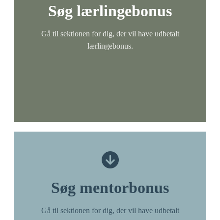
Søg lærlingebonus​​​​‌ ‍ ​‍​‍‌‍ ‌ ​‍‌‍‍‌‌‍‌ ‌‍‍‌‌‍ ‍​‍​‍​ ‍‍​‍​‍‌ ​ ‌‍​‌‌‍ ‍‌‍‍‌‌ ‌​‌ ‍‌​‍ ‍‌‍‍‌‌‍ ​‍​‍​‍ ​​‍​‍‌‍‍​‌ ​‍‌‍‌‌‌‍‌‍​‍​‍​ ‍‍​‍​‍‌‍‍​‌ ‌​‌ ‌​‌ ​​‌ ​ ​ ‍‍​‍ ​‍ ‌ ‌​‌ ‌‌​‍ ‍‌ ​ ‌‍​‌‌‍ ‍‌‍‍‌‌ ‌​‌ ‍‌​‍ ‍‌ ​ ‌ ‌​‌ ‌‌‌‍‌​‌‍‍‌‌‍ ​‍ ‌‍‍‌‌‍ ‍‌ ‌​‌‍‌‌‌‍ ‍‌ ‌​​‍ ‌‍‌‌‌‍‌​‌‍‍‌‌ ‌​​‍ ‌‍ ‌‌‍ ‌‍‌​‌‍‌‌​ ‌‌ ​​‌ ​‍‌‍‌‌‌ ​ ‌‍‌‌‌‍ ‍‌ ‌​‌‍​‌‌ ‌​‌‍‍‌‌‍ ‌‍ ‍​ ‍ ‌‍‍‌‌‍‌​​ ‌‌ ​​‌‍​‌‌‍‌ ‌‍‌‌​‍ ‌‌ ‌​‌‍‍‌‌‍ ​‌ ​ ‌‍‍ ‌ ‌‌‌‍‌​​‍ ‌‌ ‌​‌‍‍‌‌‍ ​​‍ ‌‌ ‌‍‌‍‍‌‌ ​‍‌‍‍ ‌ ​ ‌‍ ‌‍ ‌‌‍‍​‌‍‌‌‌‍‌​‌‍‌‌‌ ​‍​ ‍ ‌ ‌​‌ ‍‌‌ ​​‌‍‌‌​ ‌‌ ​​‌‍​‌‌‍‌ ‌‍‌‌​ ‍ ‌ ​​‌‍​‌‌ ‌​‌‍‍​​ ‌‌ ​ ‌‍‌‌‌‍​ ‌ ‌​‌‍‍‌‌‍ ‌‍ ‍‌ ​ ​‍‌‌​ ‌‌‌​​‍‌‌ ‌‍‍ ‌‍‌‌‌ ‍‌​‍‌‌​ ​ ‌​‌​​‍‌‌​ ​ ‌​‌​​‍‌‌​ ​‍​ ​‍​ ‌​​ ​‍​ ​ ‌‍​‌​ ‍‌‌‍‌​‌‍‌‍‌‍​‍​‍‌‌​ ​‍​ ​‍​‍‌‌​ ‌‌‌​‌​​‍ ‍‌‍​ ‌‍ ‌‍ ‍‌ ‌​‌‍‌‌‌‍ ‍‌ ‌​​‍‌‌​ ‌‌‌​​‍‌‌ ‌‍‍ ‌‍‌‌‌ ‍‌​‍‌‌​ ​ ‌​‌​​‍‌‌​ ​ ‌​‌​​‍‌‌​ ​‍​ ​‍​ ‌‌​ ​‍​ ​​​ ​‌​ ‌ ​ ‌‍​ ‌​‌‍‌​​‍‌‌​ ​‍​ ​‍​‍‌‌​ ‌‌‌​‌​​‍ ‍‌‍​ ‌‍​‌‌ ​‍‌‍‌​‌ ​ ​‍‌‌​ ‌‌‌​​‍‌‌ ‌‍‍ ‌‍‌‌‌ ‍‌​‍‌‌​ ​ ‌​‌​​‍‌‌​ ​ ‌​‌​​‍‌‌​ ​‍​ ​‍​ ​ ​ ‌‌​ ‌​‌‍‌‌​ ‌‌​ ​ ‌‍‌‌​ ‌‍​‍‌‌​ ​‍​ ​‍​‍‌‌​ ‌‌‌​‌​​‍ ‍‌ ‌​‌‍‍‌‌ ‌​‌‍ ​‌‍‌‌​ ‌‍​‍‌‍​‌‌ ​ ‌‍‌‌‌‌‌‌‌ ​‍‌‍ ​​ ‌‌‍‍​‌ ‌​‌ ‌​‌ ​​‌ ​ ​‍‌‌​ ​ ‌​​‌​‍‌‌​ ​‍‌​‌‍​‍‌‌​ ​‍‌​‌‍‌ ‌​‌ ‌‌​‍ ‍‌ ​ ‌‍​‌‌‍ ‍‌‍‍‌‌ ‌​‌ ‍‌​‍ ‍‌ ​ ‌ ‌​‌ ‌‌‌‍‌​‌‍‍‌‌‍ ​‍‌‍‌‍‍‌‌‍‌​​ ‌‌ ​​‌‍​‌‌‍‌ ‌‍‌‌​‍ ‌‌ ‌​‌‍‍‌‌‍ ​‌ ​ ‌‍‍ ‌ ‌‌‌‍‌​​‍ ‌‌ ‌​‌‍‍‌‌‍ ​​‍ ‌‌ ‌‍‌‍‍‌‌ ​‍‌‍‍ ‌ ​ ‌‍ ‌‍ ‌‌‍‍​‌‍‌‌‌‍‌​‌‍‌‌‌ ​‍​‍‌‍‌ ‌​‌ ‍‌‌ ​​‌‍‌‌​ ‌‌ ​​‌‍​‌‌‍‌ ‌‍‌‌​‍‌‍‌ ​​‌‍​‌‌ ‌​‌‍‍​​ ‌‌ ​ ‌‍‌‌‌‍​ ‌ ‌​‌‍‍‌‌‍ ‌‍ ‍‌ ​ ​‍‌‌​ ‌‌‌​​‍‌‌ ‌‍‍ ‌‍‌‌‌ ‍‌​‍‌‌​ ​ ‌​‌​​‍‌‌​ ​ ‌​‌​​‍‌‌​ ​‍​ ​‍​ ‌​​ ​‍​ ​ ‌‍​‌​ ‍‌‌‍‌​‌‍‌‍‌‍​‍​‍‌‌​ ​‍​ ​‍​‍‌‌​ ‌‌‌​‌​​‍ ‍‌‍​ ‌‍ ‌‍ ‍‌ ‌​‌‍‌‌‌‍ ‍‌ ‌​​‍‌‌​ ‌‌‌​​‍‌‌ ‌‍‍ ‌‍‌‌‌ ‍‌​‍‌‌​ ​ ‌​‌​​‍‌‌​ ​ ‌​‌​​‍‌‌​ ​‍​ ​‍​ ‌‌​ ​‍​ ​​​ ​‌​ ‌ ​ ‌‍​ ‌​‌‍‌​​‍‌‌​ ​‍​ ​‍​‍‌‌​ ‌‌‌​‌​​‍ ‍‌‍​ ‌‍​‌‌ ​‍‌‍‌​‌ ​ ​‍‌‌​ ‌‌‌​​‍‌‌ ‌‍‍ ‌‍‌‌‌ ‍‌​‍‌‌​ ​ ‌​‌​​‍‌‌​ ​ ‌​‌​​‍‌‌​ ​‍​ ​‍​ ​ ​ ‌‌​ ‌​‌‍‌‌​ ‌‌​ ​ ‌‍‌‌​ ‌‍​‍‌‌​ ​‍​ ​‍​‍‌‌​ ‌‌‌​‌​​‍ ‍‌ ‌​‌‍‍‌‌ ‌​‌‍ ​‌‍‌‌​‍‌‍‌ ​​‌‍‌‌‌ ​‍‌ ​ ‌ ​​‌‍‌‌‌‍​ ‌ ‌​‌‍‍‌‌ ‌‍‌‍‌‌​ ‌‌ ​​‌ ‌‌‌‍​‍‌‍ ​‌‍‍‌‌ ​ ‌‍‍​‌‍‌‌‌‍‌​​‍​‍‌ ‌
Gå til sektionen for dig, der vil have udbetalt
lærlingebonus.​​​​‌ ‍ ​‍​‍‌‍ ‌ ​‍‌‍‍‌‌‍‌ ‌‍‍‌‌‍ ‍​‍​‍​ ‍‍​‍​‍‌ ​ ‌‍​‌‌‍ ‍‌‍‍‌‌ ‌​‌ ‍‌​‍ ‍‌‍‍‌‌‍ ​‍​‍​‍ ​​‍​‍‌‍‍​‌ ​‍‌‍‌‌‌‍‌‍​‍​‍​ ‍‍​‍​‍‌‍‍​‌ ‌​‌ ‌​‌ ​​‌ ​ ​ ‍‍​‍ ​‍ ‌ ‌​‌ ‌‌​‍ ‍‌ ​ ‌‍​‌‌‍ ‍‌‍‍‌‌ ‌​‌ ‍‌​‍ ‍‌ ​ ‌ ‌​‌ ‌‌‌‍‌​‌‍‍‌‌‍ ​‍ ‌‍‍‌‌‍ ‍‌ ‌​‌‍‌‌‌‍ ‍‌ ‌​​‍ ‌‍‌‌‌‍‌​‌‍‍‌‌ ‌​​‍ ‌‍ ‌‌‍ ‌‍‌​‌‍‌‌​ ‌‌ ​​‌ ​‍‌‍‌‌‌ ​ ‌‍‌‌‌‍ ‍‌ ‌​‌‍​‌‌ ‌​‌‍‍‌‌‍ ‌‍ ‍​ ‍ ‌‍‍‌‌‍‌​​ ‌‌ ​​‌‍​‌‌‍‌ ‌‍‌‌​‍ ‌‌ ‌​‌‍‍‌‌‍ ​‌ ​ ‌‍‍ ‌ ‌‌‌‍‌​​‍ ‌‌ ‌​‌‍‍‌‌‍ ​​‍ ‌‌ ‌‍‌‍‍‌‌ ​‍‌‍‍ ‌ ​ ‌‍ ‌‍ ‌‌‍‍​‌‍‌‌‌‍‌​‌‍‌‌‌ ​‍​ ‍ ‌ ‌​‌ ‍‌‌ ​​‌‍‌‌​ ‌‌ ​​‌‍​‌‌‍‌ ‌‍‌‌​ ‍ ‌ ​​‌‍​‌‌ ‌​‌‍‍​​ ‌‌ ​ ‌‍‌‌‌‍​ ‌ ‌​‌‍‍‌‌‍ ‌‍ ‍‌ ​ ​‍‌‌​ ‌‌‌​​‍‌‌ ‌‍‍ ‌‍‌‌‌ ‍‌​‍‌‌​ ​ ‌​‌​​‍‌‌​ ​ ‌​‌​​‍‌‌​ ​‍​ ​‍​ ‌​​ ​‍​ ​ ‌‍​‌​ ‍‌‌‍‌​‌‍‌‍‌‍​‍​‍‌‌​ ​‍​ ​‍​‍‌‌​ ‌‌‌​‌​​‍ ‍‌‍​ ‌‍ ‌‍ ‍‌ ‌​‌‍‌‌‌‍ ‍‌ ‌​​‍‌‌​ ‌‌‌​​‍‌‌ ‌‍‍ ‌‍‌‌‌ ‍‌​‍‌‌​ ​ ‌​‌​​‍‌‌​ ​ ‌​‌​​‍‌‌​ ​‍​ ​‍​ ‌‌​ ​‍​ ​​​ ​‌​ ‌ ​ ‌‍​ ‌​‌‍‌​​‍‌‌​ ​‍​ ​‍​‍‌‌​ ‌‌‌​‌​​‍ ‍‌‍​ ‌‍​‌‌ ​‍‌‍‌​‌ ​ ​‍‌‌​ ‌‌‌​​‍‌‌ ‌‍‍ ‌‍‌‌‌ ‍‌​‍‌‌​ ​ ‌​‌​​‍‌‌​ ​ ‌​‌​​‍‌‌​ ​‍​ ​‍​ ​ ​ ‌‌​ ‌​‌‍‌‌​ ‌‌​ ​ ‌‍‌‌​ ‌‍​‍‌‌​ ​‍​ ​‍​‍‌‌​ ‌‌‌​‌​​‍ ‍‌‍‌​‌‍‌‌‌ ​ ‌‍​ ‌ ​‍‌‍‍‌‌ ​​‌ ‌​‌‍‍‌‌‍ ‌‍ ‍​ ‌‍​‍‌‍​‌‌ ​ ‌‍‌‌‌‌‌‌‌ ​‍‌‍ ​​ ‌‌‍‍​‌ ‌​‌ ‌​‌ ​​‌ ​ ​‍‌‌​ ​ ‌​​‌​‍‌‌​ ​‍‌​‌‍​‍‌‌​ ​‍‌​‌‍‌ ‌​‌ ‌‌​‍ ‍‌ ​ ‌‍​‌‌‍ ‍‌‍‍‌‌ ‌​‌ ‍‌​‍ ‍‌ ​ ‌ ‌​‌ ‌‌‌‍‌​‌‍‍‌‌‍ ​‍‌‍‌‍‍‌‌‍‌​​ ‌‌ ​​‌‍​‌‌‍‌ ‌‍‌‌​‍ ‌‌ ‌​‌‍‍‌‌‍ ​‌ ​ ‌‍‍ ‌ ‌‌‌‍‌​​‍ ‌‌ ‌​‌‍‍‌‌‍ ​​‍ ‌‌ ‌‍‌‍‍‌‌ ​‍‌‍‍ ‌ ​ ‌‍ ‌‍ ‌‌‍‍​‌‍‌‌‌‍‌​‌‍‌‌‌ ​‍​‍‌‍‌ ‌​‌ ‍‌‌ ​​‌‍‌‌​ ‌‌ ​​‌‍​‌‌‍‌ ‌‍‌‌​‍‌‍‌ ​​‌‍​‌‌ ‌​‌‍‍​​ ‌‌ ​ ‌‍‌‌‌‍​ ‌ ‌​‌‍‍‌‌‍ ‌‍ ‍‌ ​ ​‍‌‌​ ‌‌‌​​‍‌‌ ‌‍‍ ‌‍‌‌‌ ‍‌​‍‌‌​ ​ ‌​‌​​‍‌‌​ ​ ‌​‌​​‍‌‌​ ​‍​ ​‍​ ‌​​ ​‍​ ​ ‌‍​‌​ ‍‌‌‍‌​‌‍‌‍‌‍​‍​‍‌‌​ ​‍​ ​‍​‍‌‌​ ‌‌‌​‌​​‍ ‍‌‍​ ‌‍ ‌‍ ‍‌ ‌​‌‍‌‌‌‍ ‍‌ ‌​​‍‌‌​ ‌‌‌​​‍‌‌ ‌‍‍ ‌‍‌‌‌ ‍‌​‍‌‌​ ​ ‌​‌​​‍‌‌​ ​ ‌​‌​​‍‌‌​ ​‍​ ​‍​ ‌‌​ ​‍​ ​​​ ​‌​ ‌ ​ ‌‍​ ‌​‌‍‌​​‍‌‌​ ​‍​ ​‍​‍‌‌​ ‌‌‌​‌​​‍ ‍‌‍​ ‌‍​‌‌ ​‍‌‍‌​‌ ​ ​‍‌‌​ ‌‌‌​​‍‌‌ ‌‍‍ ‌‍‌‌‌ ‍‌​‍‌‌​ ​ ‌​‌​​‍‌‌​ ​ ‌​‌​​‍‌‌​ ​‍​ ​‍​ ​ ​ ‌‌​ ‌​‌‍‌‌​ ‌‌​ ​ ‌‍‌‌​ ‌‍​‍‌‌​ ​‍​ ​‍​‍‌‌​ ‌‌‌​‌​​‍ ‍‌‍‌​‌‍‌‌‌ ​ ‌‍​ ‌ ​‍‌‍‍‌‌ ​​‌ ‌​‌‍‍‌‌‍ ‌‍ ‍​‍‌‍‌ ​​‌‍‌‌‌ ​‍‌ ​ ‌ ​​‌‍‌‌‌‍​ ‌ ‌​‌‍‍‌‌ ‌‍‌‍‌‌​ ‌‌ ​​‌ ‌‌‌‍​‍‌‍ ​‌‍‍‌‌ ​ ‌‍‍​‌‍‌‌‌‍‌​​‍​‍‌ ‌
Søg mentorbonus​​​​‌ ‍ ​‍​‍‌‍ ‌ ​‍‌‍‍‌‌‍‌ ‌‍‍‌‌‍ ‍​‍​‍​ ‍‍​‍​‍‌ ​ ‌‍​‌‌‍ ‍‌‍‍‌‌ ‌​‌ ‍‌​‍ ‍‌‍‍‌‌‍ ​‍​‍​‍ ​​‍​‍‌‍‍​‌ ​‍‌‍‌‌‌‍‌‍​‍​‍​ ‍‍​‍​‍‌‍‍​‌ ‌​‌ ‌​‌ ​​‌ ​ ​ ‍‍​‍ ​‍ ‌ ‌​‌ ‌‌​‍ ‍‌ ​ ‌‍​‌‌‍ ‍‌‍‍‌‌ ‌​‌ ‍‌​‍ ‍‌ ​ ‌ ‌​‌ ‌‌‌‍‌​‌‍‍‌‌‍ ​‍ ‌‍‍‌‌‍ ‍‌ ‌​‌‍‌‌‌‍ ‍‌ ‌​​‍ ‌‍‌‌‌‍‌​‌‍‍‌‌ ‌​​‍ ‌‍ ‌‌‍ ‌‍‌​‌‍‌‌​ ‌‌ ​​‌ ​‍‌‍‌‌‌ ​ ‌‍‌‌‌‍ ‍‌ ‌​‌‍​‌‌ ‌​‌‍‍‌‌‍ ‌‍ ‍​ ‍ ‌‍‍‌‌‍‌​​ ‌‌ ​​‌‍​‌‌‍‌ ‌‍‌‌​‍ ‌‌ ‌​‌‍‍‌‌‍ ​‌ ​ ‌‍‍ ‌ ‌‌‌‍‌​​‍ ‌‌ ‌​‌‍‍‌‌‍ ​​‍ ‌‌ ‌‍‌‍‍‌‌ ​‍‌‍‍ ‌ ​ ‌‍ ‌‍ ‌‌‍‍​‌‍‌‌‌‍‌​‌‍‌‌‌ ​‍​ ‍ ‌ ‌​‌ ‍‌‌ ​​‌‍‌‌​ ‌‌ ​​‌‍​‌‌‍‌ ‌‍‌‌​ ‍ ‌ ​​‌‍​‌‌ ‌​‌‍‍​​ ‌‌ ​ ‌‍‌‌‌‍​ ‌ ‌​‌‍‍‌‌‍ ‌‍ ‍‌ ​ ​‍‌‌​ ‌‌‌​​‍‌‌ ‌‍‍ ‌‍‌‌‌ ‍‌​‍‌‌​ ​ ‌​‌​​‍‌‌​ ​ ‌​‌​​‍‌‌​ ​‍​ ​‍​ ‌​​ ​‍​ ​ ‌‍​‌​ ‍‌‌‍‌​‌‍‌‍‌‍​‍​‍‌‌​ ​‍​ ​‍​‍‌‌​ ‌‌‌​‌​​‍ ‍‌‍​ ‌‍ ‌‍ ‍‌ ‌​‌‍‌‌‌‍ ‍‌ ‌​​‍‌‌​ ‌‌‌​​‍‌‌ ‌‍‍ ‌‍‌‌‌ ‍‌​‍‌‌​ ​ ‌​‌​​‍‌‌​ ​ ‌​‌​​‍‌‌​ ​‍​ ​‍​ ‌‌​ ​‍​ ​​​ ​‌​ ‌ ​ ‌‍​ ‌​‌‍‌​​‍‌‌​ ​‍​ ​‍​‍‌‌​ ‌‌‌​‌​​‍ ‍‌‍​ ‌‍​‌‌ ​‍‌‍‌​‌ ​ ​‍‌‌​ ‌‌‌​​‍‌‌ ‌‍‍ ‌‍‌‌‌ ‍‌​‍‌‌​ ​ ‌​‌​​‍‌‌​ ​ ‌​‌​​‍‌‌​ ​‍​ ​‍‌‍‌‍​ ‌ ​ ​‍‌‍‌​‌‍‌‌‌‍​ ‌‍​ ‌‍​‌​‍‌‌​ ​‍​ ​‍​‍‌‌​ ‌‌‌​‌​​‍ ‍‌ ‌​‌‍‍‌‌ ‌​‌‍ ​‌‍‌‌​ ‌‍​‍‌‍​‌‌ ​ ‌‍‌‌‌‌‌‌‌ ​‍‌‍ ​​ ‌‌‍‍​‌ ‌​‌ ‌​‌ ​​‌ ​ ​‍‌‌​ ​ ‌​​‌​‍‌‌​ ​‍‌​‌‍​‍‌‌​ ​‍‌​‌‍‌ ‌​‌ ‌‌​‍ ‍‌ ​ ‌‍​‌‌‍ ‍‌‍‍‌‌ ‌​‌ ‍‌​‍ ‍‌ ​ ‌ ‌​‌ ‌‌‌‍‌​‌‍‍‌‌‍ ​‍‌‍‌‍‍‌‌‍‌​​ ‌‌ ​​‌‍​‌‌‍‌ ‌‍‌‌​‍ ‌‌ ‌​‌‍‍‌‌‍ ​‌ ​ ‌‍‍ ‌ ‌‌‌‍‌​​‍ ‌‌ ‌​‌‍‍‌‌‍ ​​‍ ‌‌ ‌‍‌‍‍‌‌ ​‍‌‍‍ ‌ ​ ‌‍ ‌‍ ‌‌‍‍​‌‍‌‌‌‍‌​‌‍‌‌‌ ​‍​‍‌‍‌ ‌​‌ ‍‌‌ ​​‌‍‌‌​ ‌‌ ​​‌‍​‌‌‍‌ ‌‍‌‌​‍‌‍‌ ​​‌‍​‌‌ ‌​‌‍‍​​ ‌‌ ​ ‌‍‌‌‌‍​ ‌ ‌​‌‍‍‌‌‍ ‌‍ ‍‌ ​ ​‍‌‌​ ‌‌‌​​‍‌‌ ‌‍‍ ‌‍‌‌‌ ‍‌​‍‌‌​ ​ ‌​‌​​‍‌‌​ ​ ‌​‌​​‍‌‌​ ​‍​ ​‍​ ‌​​ ​‍​ ​ ‌‍​‌​ ‍‌‌‍‌​‌‍‌‍‌‍​‍​‍‌‌​ ​‍​ ​‍​‍‌‌​ ‌‌‌​‌​​‍ ‍‌‍​ ‌‍ ‌‍ ‍‌ ‌​‌‍‌‌‌‍ ‍‌ ‌​​‍‌‌​ ‌‌‌​​‍‌‌ ‌‍‍ ‌‍‌‌‌ ‍‌​‍‌‌​ ​ ‌​‌​​‍‌‌​ ​ ‌​‌​​‍‌‌​ ​‍​ ​‍​ ‌‌​ ​‍​ ​​​ ​‌​ ‌ ​ ‌‍​ ‌​‌‍‌​​‍‌‌​ ​‍​ ​‍​‍‌‌​ ‌‌‌​‌​​‍ ‍‌‍​ ‌‍​‌‌ ​‍‌‍‌​‌ ​ ​‍‌‌​ ‌‌‌​​‍‌‌ ‌‍‍ ‌‍‌‌‌ ‍‌​‍‌‌​ ​ ‌​‌​​‍‌‌​ ​ ‌​‌​​‍‌‌​ ​‍​ ​‍‌‍‌‍​ ‌ ​ ​‍‌‍‌​‌‍‌‌‌‍​ ‌‍​ ‌‍​‌​‍‌‌​ ​‍​ ​‍​‍‌‌​ ‌‌‌​‌​​‍ ‍‌ ‌​‌‍‍‌‌ ‌​‌‍ ​‌‍‌‌​‍‌‍‌ ​​‌‍‌‌‌ ​‍‌ ​ ‌ ​​‌‍‌‌‌‍​ ‌ ‌​‌‍‍‌‌ ‌‍‌‍‌‌​ ‌‌ ​​‌ ‌‌‌‍​‍‌‍ ​‌‍‍‌‌ ​ ‌‍‍​‌‍‌‌‌‍‌​​‍​‍‌ ‌
Gå til sektionen for dig, der vil have udbetalt