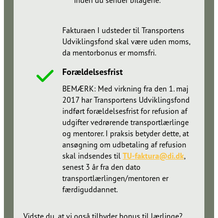
inden du sender bilagene.​​​​‌ ‍ ​‍​‍‌‍ ‌ ​‍‌‍‍‌‌‍‌ ‌‍‍‌‌‍ ‍​‍​‍​ ‍‍​‍​‍‌ ​ ‌‍​‌‌‍ ‍‌‍‍‌‌ ‌​‌ ‍‌​‍ ‍‌‍‍‌‌‍ ​‍​‍​‍ ​​‍​‍‌‍‍​‌ ​‍‌‍‌‌‌‍‌‍​‍​‍​ ‍‍​‍​‍‌‍‍​‌ ‌​‌ ‌​‌ ​​‌ ​ ​ ‍‍​‍ ​‍ ‌ ‌​‌ ‌‌​‍ ‍‌ ​ ‌‍​‌‌‍ ‍‌‍‍‌‌ ‌​‌ ‍‌​‍ ‍‌ ​ ‌ ‌​‌ ‌‌‌‍‌​‌‍‍‌‌‍ ​‍ ‌‍‍‌‌‍ ‍‌ ‌​‌‍‌‌‌‍ ‍‌ ‌​​‍ ‌‍‌‌‌‍‌​‌‍‍‌‌ ‌​​‍ ‌‍ ‌‌‍ ‌‍‌​‌‍‌‌​ ‌‌ ​​‌ ​‍‌‍‌‌‌ ​ ‌‍‌‌‌‍ ‍‌ ‌​‌‍​‌‌ ‌​‌‍‍‌‌‍ ‌‍ ‍​ ‍ ‌‍‍‌‌‍‌​​ ‌‌ ​​‌‍​‌‌‍‌ ‌‍‌‌​‍ ‌‌ ‌​‌‍‍‌‌‍ ​‌ ​ ‌‍‍ ‌ ‌‌‌‍‌​​‍ ‌‌ ‌​‌‍‍‌‌‍ ​​‍ ‌‌ ‌‍‌‍‍‌‌ ​‍‌‍‍ ‌ ​ ‌‍ ‌‍ ‌‌‍‍​‌‍‌‌‌‍‌​‌‍‌‌‌ ​‍​ ‍ ‌ ‌​‌ ‍‌‌ ​​‌‍‌‌​ ‌‌ ​​‌‍​‌‌‍‌ ‌‍‌‌​ ‍ ‌ ​​‌‍​‌‌ ‌​‌‍‍​​ ‌‌ ​ ‌‍‌‌‌‍​ ‌ ‌​‌‍‍‌‌‍ ‌‍ ‍‌ ​ ​‍‌‌​ ‌‌‌​​‍‌‌ ‌‍‍ ‌‍‌‌‌ ‍‌​‍‌‌​ ​ ‌​‌​​‍‌‌​ ​ ‌​‌​​‍‌‌​ ​‍​ ​‍​ ​‌​ ‌‍​ ​ ​ ​‍​ ‌‍​ ​‍‌‍​‍‌‍​ ​ ​‌‌‍‌​​ ‌ ‌‍‌‌​‍‌‌​ ​‍​ ​‍​‍‌‌​ ‌‌‌​‌​​‍ ‍‌‍​ ‌‍ ‌‍ ‍‌ ‌​‌‍‌‌‌‍ ‍‌ ‌​​‍‌‌​ ‌‌‌​​‍‌‌ ‌‍‍ ‌‍‌‌‌ ‍‌​‍‌‌​ ​ ‌​‌​​‍‌‌​ ​ ‌​‌​​‍‌‌​ ​‍​ ​‍‌‍​ ​ ‍​‌‍​‍​ ‌‌‌‍​ ‌‍‌‍​ ‌‍​ ‌ ‌‍​‍‌‍​‌‌‍‌‌​ ​​​‍‌‌​ ​‍​ ​‍​‍‌‌​ ‌‌‌​‌​​‍ ‍‌‍​‍‌‍ ​‌‍ ‌‍​ ‌‍‍ ‌ ​ ​‍‌‌​ ‌‌‌​​‍‌‌ ‌‍‍ ‌‍‌‌‌ ‍‌​‍‌‌​ ​ ‌​‌​​‍‌‌​ ​ ‌​‌​​‍‌‌​ ​‍​ ​‍​ ‍‌‌‍​ ​ ‌​​ ‌​‌‍‌​​ ​‍​ ​‌​ ‌‌‌‍‌‌​ ‌​‌‍​ ​ ‌‍​‍‌‌​ ​‍​ ​‍​‍‌‌​ ‌‌‌​‌​​‍ ‍‌‍‍‌‌ ‌​‌‍‌‌‌‍ ‌‌ ​ ​‍‌‌​ ‌‌‌​​‍‌‌ ‌‍‍ ‌‍‌‌‌ ‍‌​‍‌‌​ ​ ‌​‌​​‍‌‌​ ​ ‌​‌​​‍‌‌​ ​‍​ ​‍‌‍​‌​ ‌‍​ ‍‌‌‍​‌​ ‌‌​ ‍​​ ‌‌‌‍​ ‌‍​‍‌‍​‍​ ‌​‌‍‌‌​‍‌‌​ ​‍​ ​‍​‍‌‌​ ‌‌‌​‌​​‍ ‍‌‍​‍‌‍ ‌‍‌​‌ ‍‌​‍‌‌​ ‌‌‌​​‍‌‌ ‌‍‍ ‌‍‌‌‌ ‍‌​‍‌‌​ ​ ‌​‌​​‍‌‌​ ​ ‌​‌​​‍‌‌​ ​‍​ ​‍​ ‌‍‌‍‌‌​ ​‍‌‍​ ​ ​‌‌‍​ ​ ​ ‌‍‌​‌‍​‍‌‍‌‍‌‍​‍​ ​‍​‍‌‌​ ​‍​ ​‍​‍‌‌​ ‌‌‌​‌​​‍ ‍‌‍​ ‌‍‍​‌‍‍‌‌‍ ​‌‍‌​‌ ​‍‌‍‌‌‌‍ ‍​‍‌‌​ ‌‌‌​​‍‌‌ ‌‍‍ ‌‍‌‌‌ ‍‌​‍‌‌​ ​ ‌​‌​​‍‌‌​ ​ ‌​‌​​‍‌‌​ ​‍​ ​‍​ ​ ​ ‌‍‌‍‌‍​ ‍​​ ‍​‌‍​‌‌‍‌‍​ ‍‌​ ‌‍​ ‍​‌‍‌​​ ‍‌​‍‌‌​ ​‍​ ​‍​‍‌‌​ ‌‌‌​‌​​‍ ‍‌ ‌​‌‍‌‌‌ ‍​‌ ‌​​ ‌‍​‍‌‍​‌‌ ​ ‌‍‌‌‌‌‌‌‌ ​‍‌‍ ​​ ‌‌‍‍​‌ ‌​‌ ‌​‌ ​​‌ ​ ​‍‌‌​ ​ ‌​​‌​‍‌‌​ ​‍‌​‌‍​‍‌‌​ ​‍‌​‌‍‌ ‌​‌ ‌‌​‍ ‍‌ ​ ‌‍​‌‌‍ ‍‌‍‍‌‌ ‌​‌ ‍‌​‍ ‍‌ ​ ‌ ‌​‌ ‌‌‌‍‌​‌‍‍‌‌‍ ​‍‌‍‌‍‍‌‌‍‌​​ ‌‌ ​​‌‍​‌‌‍‌ ‌‍‌‌​‍ ‌‌ ‌​‌‍‍‌‌‍ ​‌ ​ ‌‍‍ ‌ ‌‌‌‍‌​​‍ ‌‌ ‌​‌‍‍‌‌‍ ​​‍ ‌‌ ‌‍‌‍‍‌‌ ​‍‌‍‍ ‌ ​ ‌‍ ‌‍ ‌‌‍‍​‌‍‌‌‌‍‌​‌‍‌‌‌ ​‍​‍‌‍‌ ‌​‌ ‍‌‌ ​​‌‍‌‌​ ‌‌ ​​‌‍​‌‌‍‌ ‌‍‌‌​‍‌‍‌ ​​‌‍​‌‌ ‌​‌‍‍​​ ‌‌ ​ ‌‍‌‌‌‍​ ‌ ‌​‌‍‍‌‌‍ ‌‍ ‍‌ ​ ​‍‌‌​ ‌‌‌​​‍‌‌ ‌‍‍ ‌‍‌‌‌ ‍‌​‍‌‌​ ​ ‌​‌​​‍‌‌​ ​ ‌​‌​​‍‌‌​ ​‍​ ​‍​ ​‌​ ‌‍​ ​ ​ ​‍​ ‌‍​ ​‍‌‍​‍‌‍​ ​ ​‌‌‍‌​​ ‌ ‌‍‌‌​‍‌‌​ ​‍​ ​‍​‍‌‌​ ‌‌‌​‌​​‍ ‍‌‍​ ‌‍ ‌‍ ‍‌ ‌​‌‍‌‌‌‍ ‍‌ ‌​​‍‌‌​ ‌‌‌​​‍‌‌ ‌‍‍ ‌‍‌‌‌ ‍‌​‍‌‌​ ​ ‌​‌​​‍‌‌​ ​ ‌​‌​​‍‌‌​ ​‍​ ​‍‌‍​ ​ ‍​‌‍​‍​ ‌‌‌‍​ ‌‍‌‍​ ‌‍​ ‌ ‌‍​‍‌‍​‌‌‍‌‌​ ​​​‍‌‌​ ​‍​ ​‍​‍‌‌​ ‌‌‌​‌​​‍ ‍‌‍​‍‌‍ ​‌‍ ‌‍​ ‌‍‍ ‌ ​ ​‍‌‌​ ‌‌‌​​‍‌‌ ‌‍‍ ‌‍‌‌‌ ‍‌​‍‌‌​ ​ ‌​‌​​‍‌‌​ ​ ‌​‌​​‍‌‌​ ​‍​ ​‍​ ‍‌‌‍​ ​ ‌​​ ‌​‌‍‌​​ ​‍​ ​‌​ ‌‌‌‍‌‌​ ‌​‌‍​ ​ ‌‍​‍‌‌​ ​‍​ ​‍​‍‌‌​ ‌‌‌​‌​​‍ ‍‌‍‍‌‌ ‌​‌‍‌‌‌‍ ‌‌ ​ ​‍‌‌​ ‌‌‌​​‍‌‌ ‌‍‍ ‌‍‌‌‌ ‍‌​‍‌‌​ ​ ‌​‌​​‍‌‌​ ​ ‌​‌​​‍‌‌​ ​‍​ ​‍‌‍​‌​ ‌‍​ ‍‌‌‍​‌​ ‌‌​ ‍​​ ‌‌‌‍​ ‌‍​‍‌‍​‍​ ‌​‌‍‌‌​‍‌‌​ ​‍​ ​‍​‍‌‌​ ‌‌‌​‌​​‍ ‍‌‍​‍‌‍ ‌‍‌​‌ ‍‌​‍‌‌​ ‌‌‌​​‍‌‌ ‌‍‍ ‌‍‌‌‌ ‍‌​‍‌‌​ ​ ‌​‌​​‍‌‌​ ​ ‌​‌​​‍‌‌​ ​‍​ ​‍​ ‌‍‌‍‌‌​ ​‍‌‍​ ​ ​‌‌‍​ ​ ​ ‌‍‌​‌‍​‍‌‍‌‍‌‍​‍​ ​‍​‍‌‌​ ​‍​ ​‍​‍‌‌​ ‌‌‌​‌​​‍ ‍‌‍​ ‌‍‍​‌‍‍‌‌‍ ​‌‍‌​‌ ​‍‌‍‌‌‌‍ ‍​‍‌‌​ ‌‌‌​​‍‌‌ ‌‍‍ ‌‍‌‌‌ ‍‌​‍‌‌​ ​ ‌​‌​​‍‌‌​ ​ ‌​‌​​‍‌‌​ ​‍​ ​‍​ ​ ​ ‌‍‌‍‌‍​ ‍​​ ‍​‌‍​‌‌‍‌‍​ ‍‌​ ‌‍​ ‍​‌‍‌​​ ‍‌​‍‌‌​ ​‍​ ​‍​‍‌‌​ ‌‌‌​‌​​‍ ‍‌ ‌​‌‍‌‌‌ ‍​‌ ‌​​‍‌‍‌ ​​‌‍‌‌‌ ​‍‌ ​ ‌ ​​‌‍‌‌‌‍​ ‌ ‌​‌‍‍‌‌ ‌‍‌‍‌‌​ ‌‌ ​​‌ ‌‌‌‍​‍‌‍ ​‌‍‍‌‌ ​ ‌‍‍​‌‍‌‌‌‍‌​​‍​‍‌ ‌
Fakturaen I udsteder til Transportens
Udviklingsfond skal være uden moms,
da mentorbonus er momsfri.​​​​‌ ‍ ​‍​‍‌‍ ‌ ​‍‌‍‍‌‌‍‌ ‌‍‍‌‌‍ ‍​‍​‍​ ‍‍​‍​‍‌ ​ ‌‍​‌‌‍ ‍‌‍‍‌‌ ‌​‌ ‍‌​‍ ‍‌‍‍‌‌‍ ​‍​‍​‍ ​​‍​‍‌‍‍​‌ ​‍‌‍‌‌‌‍‌‍​‍​‍​ ‍‍​‍​‍‌‍‍​‌ ‌​‌ ‌​‌ ​​‌ ​ ​ ‍‍​‍ ​‍ ‌ ‌​‌ ‌‌​‍ ‍‌ ​ ‌‍​‌‌‍ ‍‌‍‍‌‌ ‌​‌ ‍‌​‍ ‍‌ ​ ‌ ‌​‌ ‌‌‌‍‌​‌‍‍‌‌‍ ​‍ ‌‍‍‌‌‍ ‍‌ ‌​‌‍‌‌‌‍ ‍‌ ‌​​‍ ‌‍‌‌‌‍‌​‌‍‍‌‌ ‌​​‍ ‌‍ ‌‌‍ ‌‍‌​‌‍‌‌​ ‌‌ ​​‌ ​‍‌‍‌‌‌ ​ ‌‍‌‌‌‍ ‍‌ ‌​‌‍​‌‌ ‌​‌‍‍‌‌‍ ‌‍ ‍​ ‍ ‌‍‍‌‌‍‌​​ ‌‌ ​​‌‍​‌‌‍‌ ‌‍‌‌​‍ ‌‌ ‌​‌‍‍‌‌‍ ​‌ ​ ‌‍‍ ‌ ‌‌‌‍‌​​‍ ‌‌ ‌​‌‍‍‌‌‍ ​​‍ ‌‌ ‌‍‌‍‍‌‌ ​‍‌‍‍ ‌ ​ ‌‍ ‌‍ ‌‌‍‍​‌‍‌‌‌‍‌​‌‍‌‌‌ ​‍​ ‍ ‌ ‌​‌ ‍‌‌ ​​‌‍‌‌​ ‌‌ ​​‌‍​‌‌‍‌ ‌‍‌‌​ ‍ ‌ ​​‌‍​‌‌ ‌​‌‍‍​​ ‌‌ ​ ‌‍‌‌‌‍​ ‌ ‌​‌‍‍‌‌‍ ‌‍ ‍‌ ​ ​‍‌‌​ ‌‌‌​​‍‌‌ ‌‍‍ ‌‍‌‌‌ ‍‌​‍‌‌​ ​ ‌​‌​​‍‌‌​ ​ ‌​‌​​‍‌‌​ ​‍​ ​‍​ ​‌​ ‌‍​ ​ ​ ​‍​ ‌‍​ ​‍‌‍​‍‌‍​ ​ ​‌‌‍‌​​ ‌ ‌‍‌‌​‍‌‌​ ​‍​ ​‍​‍‌‌​ ‌‌‌​‌​​‍ ‍‌‍​ ‌‍ ‌‍ ‍‌ ‌​‌‍‌‌‌‍ ‍‌ ‌​​‍‌‌​ ‌‌‌​​‍‌‌ ‌‍‍ ‌‍‌‌‌ ‍‌​‍‌‌​ ​ ‌​‌​​‍‌‌​ ​ ‌​‌​​‍‌‌​ ​‍​ ​‍‌‍​ ​ ‍​‌‍​‍​ ‌‌‌‍​ ‌‍‌‍​ ‌‍​ ‌ ‌‍​‍‌‍​‌‌‍‌‌​ ​​​‍‌‌​ ​‍​ ​‍​‍‌‌​ ‌‌‌​‌​​‍ ‍‌‍​‍‌‍ ​‌‍ ‌‍​ ‌‍‍ ‌ ​ ​‍‌‌​ ‌‌‌​​‍‌‌ ‌‍‍ ‌‍‌‌‌ ‍‌​‍‌‌​ ​ ‌​‌​​‍‌‌​ ​ ‌​‌​​‍‌‌​ ​‍​ ​‍​ ‍‌‌‍​ ​ ‌​​ ‌​‌‍‌​​ ​‍​ ​‌​ ‌‌‌‍‌‌​ ‌​‌‍​ ​ ‌‍​‍‌‌​ ​‍​ ​‍​‍‌‌​ ‌‌‌​‌​​‍ ‍‌‍‍‌‌ ‌​‌‍‌‌‌‍ ‌‌ ​ ​‍‌‌​ ‌‌‌​​‍‌‌ ‌‍‍ ‌‍‌‌‌ ‍‌​‍‌‌​ ​ ‌​‌​​‍‌‌​ ​ ‌​‌​​‍‌‌​ ​‍​ ​‍‌‍​‌​ ‌‍​ ‍‌‌‍​‌​ ‌‌​ ‍​​ ‌‌‌‍​ ‌‍​‍‌‍​‍​ ‌​‌‍‌‌​‍‌‌​ ​‍​ ​‍​‍‌‌​ ‌‌‌​‌​​‍ ‍‌‍​‍‌‍ ‌‍‌​‌ ‍‌​‍‌‌​ ‌‌‌​​‍‌‌ ‌‍‍ ‌‍‌‌‌ ‍‌​‍‌‌​ ​ ‌​‌​​‍‌‌​ ​ ‌​‌​​‍‌‌​ ​‍​ ​‍​ ​​‌‍‌‌​ ​‍​ ​​​ ‍​​ ‌ ​ ​​‌‍​ ‌‍​ ​ ​‍‌‍​‌​ ‌ ​‍‌‌​ ​‍​ ​‍​‍‌‌​ ‌‌‌​‌​​‍ ‍‌‍​ ‌‍‍​‌‍‍‌‌‍ ​‌‍‌​‌ ​‍‌‍‌‌‌‍ ‍​‍‌‌​ ‌‌‌​​‍‌‌ ‌‍‍ ‌‍‌‌‌ ‍‌​‍‌‌​ ​ ‌​‌​​‍‌‌​ ​ ‌​‌​​‍‌‌​ ​‍​ ​‍​ ‌‌​ ‍‌​ ​ ​ ​ ​ ‌​​ ​ ‌‍​‍​ ​​‌‍​‌‌‍‌​​ ​​​ ‌‍​‍‌‌​ ​‍​ ​‍​‍‌‌​ ‌‌‌​‌​​‍ ‍‌ ‌​‌‍‌‌‌ ‍​‌ ‌​​ ‌‍​‍‌‍​‌‌ ​ ‌‍‌‌‌‌‌‌‌ ​‍‌‍ ​​ ‌‌‍‍​‌ ‌​‌ ‌​‌ ​​‌ ​ ​‍‌‌​ ​ ‌​​‌​‍‌‌​ ​‍‌​‌‍​‍‌‌​ ​‍‌​‌‍‌ ‌​‌ ‌‌​‍ ‍‌ ​ ‌‍​‌‌‍ ‍‌‍‍‌‌ ‌​‌ ‍‌​‍ ‍‌ ​ ‌ ‌​‌ ‌‌‌‍‌​‌‍‍‌‌‍ ​‍‌‍‌‍‍‌‌‍‌​​ ‌‌ ​​‌‍​‌‌‍‌ ‌‍‌‌​‍ ‌‌ ‌​‌‍‍‌‌‍ ​‌ ​ ‌‍‍ ‌ ‌‌‌‍‌​​‍ ‌‌ ‌​‌‍‍‌‌‍ ​​‍ ‌‌ ‌‍‌‍‍‌‌ ​‍‌‍‍ ‌ ​ ‌‍ ‌‍ ‌‌‍‍​‌‍‌‌‌‍‌​‌‍‌‌‌ ​‍​‍‌‍‌ ‌​‌ ‍‌‌ ​​‌‍‌‌​ ‌‌ ​​‌‍​‌‌‍‌ ‌‍‌‌​‍‌‍‌ ​​‌‍​‌‌ ‌​‌‍‍​​ ‌‌ ​ ‌‍‌‌‌‍​ ‌ ‌​‌‍‍‌‌‍ ‌‍ ‍‌ ​ ​‍‌‌​ ‌‌‌​​‍‌‌ ‌‍‍ ‌‍‌‌‌ ‍‌​‍‌‌​ ​ ‌​‌​​‍‌‌​ ​ ‌​‌​​‍‌‌​ ​‍​ ​‍​ ​‌​ ‌‍​ ​ ​ ​‍​ ‌‍​ ​‍‌‍​‍‌‍​ ​ ​‌‌‍‌​​ ‌ ‌‍‌‌​‍‌‌​ ​‍​ ​‍​‍‌‌​ ‌‌‌​‌​​‍ ‍‌‍​ ‌‍ ‌‍ ‍‌ ‌​‌‍‌‌‌‍ ‍‌ ‌​​‍‌‌​ ‌‌‌​​‍‌‌ ‌‍‍ ‌‍‌‌‌ ‍‌​‍‌‌​ ​ ‌​‌​​‍‌‌​ ​ ‌​‌​​‍‌‌​ ​‍​ ​‍‌‍​ ​ ‍​‌‍​‍​ ‌‌‌‍​ ‌‍‌‍​ ‌‍​ ‌ ‌‍​‍‌‍​‌‌‍‌‌​ ​​​‍‌‌​ ​‍​ ​‍​‍‌‌​ ‌‌‌​‌​​‍ ‍‌‍​‍‌‍ ​‌‍ ‌‍​ ‌‍‍ ‌ ​ ​‍‌‌​ ‌‌‌​​‍‌‌ ‌‍‍ ‌‍‌‌‌ ‍‌​‍‌‌​ ​ ‌​‌​​‍‌‌​ ​ ‌​‌​​‍‌‌​ ​‍​ ​‍​ ‍‌‌‍​ ​ ‌​​ ‌​‌‍‌​​ ​‍​ ​‌​ ‌‌‌‍‌‌​ ‌​‌‍​ ​ ‌‍​‍‌‌​ ​‍​ ​‍​‍‌‌​ ‌‌‌​‌​​‍ ‍‌‍‍‌‌ ‌​‌‍‌‌‌‍ ‌‌ ​ ​‍‌‌​ ‌‌‌​​‍‌‌ ‌‍‍ ‌‍‌‌‌ ‍‌​‍‌‌​ ​ ‌​‌​​‍‌‌​ ​ ‌​‌​​‍‌‌​ ​‍​ ​‍‌‍​‌​ ‌‍​ ‍‌‌‍​‌​ ‌‌​ ‍​​ ‌‌‌‍​ ‌‍​‍‌‍​‍​ ‌​‌‍‌‌​‍‌‌​ ​‍​ ​‍​‍‌‌​ ‌‌‌​‌​​‍ ‍‌‍​‍‌‍ ‌‍‌​‌ ‍‌​‍‌‌​ ‌‌‌​​‍‌‌ ‌‍‍ ‌‍‌‌‌ ‍‌​‍‌‌​ ​ ‌​‌​​‍‌‌​ ​ ‌​‌​​‍‌‌​ ​‍​ ​‍​ ​​‌‍‌‌​ ​‍​ ​​​ ‍​​ ‌ ​ ​​‌‍​ ‌‍​ ​ ​‍‌‍​‌​ ‌ ​‍‌‌​ ​‍​ ​‍​‍‌‌​ ‌‌‌​‌​​‍ ‍‌‍​ ‌‍‍​‌‍‍‌‌‍ ​‌‍‌​‌ ​‍‌‍‌‌‌‍ ‍​‍‌‌​ ‌‌‌​​‍‌‌ ‌‍‍ ‌‍‌‌‌ ‍‌​‍‌‌​ ​ ‌​‌​​‍‌‌​ ​ ‌​‌​​‍‌‌​ ​‍​ ​‍​ ‌‌​ ‍‌​ ​ ​ ​ ​ ‌​​ ​ ‌‍​‍​ ​​‌‍​‌‌‍‌​​ ​​​ ‌‍​‍‌‌​ ​‍​ ​‍​‍‌‌​ ‌‌‌​‌​​‍ ‍‌ ‌​‌‍‌‌‌ ‍​‌ ‌​​‍‌‍‌ ​​‌‍‌‌‌ ​‍‌ ​ ‌ ​​‌‍‌‌‌‍​ ‌ ‌​‌‍‍‌‌ ‌‍‌‍‌‌​ ‌‌ ​​‌ ‌‌‌‍​‍‌‍ ​‌‍‍‌‌ ​ ‌‍‍​‌‍‌‌‌‍‌​​‍​‍‌ ‌
Forældelsesfrist​​​​‌ ‍ ​‍​‍‌‍ ‌ ​‍‌‍‍‌‌‍‌ ‌‍‍‌‌‍ ‍​‍​‍​ ‍‍​‍​‍‌ ​ ‌‍​‌‌‍ ‍‌‍‍‌‌ ‌​‌ ‍‌​‍ ‍‌‍‍‌‌‍ ​‍​‍​‍ ​​‍​‍‌‍‍​‌ ​‍‌‍‌‌‌‍‌‍​‍​‍​ ‍‍​‍​‍‌‍‍​‌ ‌​‌ ‌​‌ ​​‌ ​ ​ ‍‍​‍ ​‍ ‌ ‌​‌ ‌‌​‍ ‍‌ ​ ‌‍​‌‌‍ ‍‌‍‍‌‌ ‌​‌ ‍‌​‍ ‍‌ ​ ‌ ‌​‌ ‌‌‌‍‌​‌‍‍‌‌‍ ​‍ ‌‍‍‌‌‍ ‍‌ ‌​‌‍‌‌‌‍ ‍‌ ‌​​‍ ‌‍‌‌‌‍‌​‌‍‍‌‌ ‌​​‍ ‌‍ ‌‌‍ ‌‍‌​‌‍‌‌​ ‌‌ ​​‌ ​‍‌‍‌‌‌ ​ ‌‍‌‌‌‍ ‍‌ ‌​‌‍​‌‌ ‌​‌‍‍‌‌‍ ‌‍ ‍​ ‍ ‌‍‍‌‌‍‌​​ ‌‌ ​​‌‍​‌‌‍‌ ‌‍‌‌​‍ ‌‌ ‌​‌‍‍‌‌‍ ​‌ ​ ‌‍‍ ‌ ‌‌‌‍‌​​‍ ‌‌ ‌​‌‍‍‌‌‍ ​​‍ ‌‌ ‌‍‌‍‍‌‌ ​‍‌‍‍ ‌ ​ ‌‍ ‌‍ ‌‌‍‍​‌‍‌‌‌‍‌​‌‍‌‌‌ ​‍​ ‍ ‌ ‌​‌ ‍‌‌ ​​‌‍‌‌​ ‌‌ ​​‌‍​‌‌‍‌ ‌‍‌‌​ ‍ ‌ ​​‌‍​‌‌ ‌​‌‍‍​​ ‌‌ ​ ‌‍‌‌‌‍​ ‌ ‌​‌‍‍‌‌‍ ‌‍ ‍‌ ​ ​‍‌‌​ ‌‌‌​​‍‌‌ ‌‍‍ ‌‍‌‌‌ ‍‌​‍‌‌​ ​ ‌​‌​​‍‌‌​ ​ ‌​‌​​‍‌‌​ ​‍​ ​‍​ ​‌​ ‌‍​ ​ ​ ​‍​ ‌‍​ ​‍‌‍​‍‌‍​ ​ ​‌‌‍‌​​ ‌ ‌‍‌‌​‍‌‌​ ​‍​ ​‍​‍‌‌​ ‌‌‌​‌​​‍ ‍‌‍​ ‌‍ ‌‍ ‍‌ ‌​‌‍‌‌‌‍ ‍‌ ‌​​‍‌‌​ ‌‌‌​​‍‌‌ ‌‍‍ ‌‍‌‌‌ ‍‌​‍‌‌​ ​ ‌​‌​​‍‌‌​ ​ ‌​‌​​‍‌‌​ ​‍​ ​‍‌‍​ ​ ‍​‌‍​‍​ ‌‌‌‍​ ‌‍‌‍​ ‌‍​ ‌ ‌‍​‍‌‍​‌‌‍‌‌​ ​​​‍‌‌​ ​‍​ ​‍​‍‌‌​ ‌‌‌​‌​​‍ ‍‌‍​‍‌‍ ​‌‍ ‌‍​ ‌‍‍ ‌ ​ ​‍‌‌​ ‌‌‌​​‍‌‌ ‌‍‍ ‌‍‌‌‌ ‍‌​‍‌‌​ ​ ‌​‌​​‍‌‌​ ​ ‌​‌​​‍‌‌​ ​‍​ ​‍​ ‍‌‌‍​ ​ ‌​​ ‌​‌‍‌​​ ​‍​ ​‌​ ‌‌‌‍‌‌​ ‌​‌‍​ ​ ‌‍​‍‌‌​ ​‍​ ​‍​‍‌‌​ ‌‌‌​‌​​‍ ‍‌‍‍‌‌ ‌​‌‍‌‌‌‍ ‌‌ ​ ​‍‌‌​ ‌‌‌​​‍‌‌ ‌‍‍ ‌‍‌‌‌ ‍‌​‍‌‌​ ​ ‌​‌​​‍‌‌​ ​ ‌​‌​​‍‌‌​ ​‍​ ​‍‌‍‌​‌‍‌​​ ​​‌‍‌​​ ‌​​ ​ ​ ​‍​ ‌​‌‍​‌​ ‌‌‌‍‌‌‌‍​‍​‍‌‌​ ​‍​ ​‍​‍‌‌​ ‌‌‌​‌​​‍ ‍‌ ‌​‌‍‍‌‌ ‌​‌‍ ​‌‍‌‌​ ‌‍​‍‌‍​‌‌ ​ ‌‍‌‌‌‌‌‌‌ ​‍‌‍ ​​ ‌‌‍‍​‌ ‌​‌ ‌​‌ ​​‌ ​ ​‍‌‌​ ​ ‌​​‌​‍‌‌​ ​‍‌​‌‍​‍‌‌​ ​‍‌​‌‍‌ ‌​‌ ‌‌​‍ ‍‌ ​ ‌‍​‌‌‍ ‍‌‍‍‌‌ ‌​‌ ‍‌​‍ ‍‌ ​ ‌ ‌​‌ ‌‌‌‍‌​‌‍‍‌‌‍ ​‍‌‍‌‍‍‌‌‍‌​​ ‌‌ ​​‌‍​‌‌‍‌ ‌‍‌‌​‍ ‌‌ ‌​‌‍‍‌‌‍ ​‌ ​ ‌‍‍ ‌ ‌‌‌‍‌​​‍ ‌‌ ‌​‌‍‍‌‌‍ ​​‍ ‌‌ ‌‍‌‍‍‌‌ ​‍‌‍‍ ‌ ​ ‌‍ ‌‍ ‌‌‍‍​‌‍‌‌‌‍‌​‌‍‌‌‌ ​‍​‍‌‍‌ ‌​‌ ‍‌‌ ​​‌‍‌‌​ ‌‌ ​​‌‍​‌‌‍‌ ‌‍‌‌​‍‌‍‌ ​​‌‍​‌‌ ‌​‌‍‍​​ ‌‌ ​ ‌‍‌‌‌‍​ ‌ ‌​‌‍‍‌‌‍ ‌‍ ‍‌ ​ ​‍‌‌​ ‌‌‌​​‍‌‌ ‌‍‍ ‌‍‌‌‌ ‍‌​‍‌‌​ ​ ‌​‌​​‍‌‌​ ​ ‌​‌​​‍‌‌​ ​‍​ ​‍​ ​‌​ ‌‍​ ​ ​ ​‍​ ‌‍​ ​‍‌‍​‍‌‍​ ​ ​‌‌‍‌​​ ‌ ‌‍‌‌​‍‌‌​ ​‍​ ​‍​‍‌‌​ ‌‌‌​‌​​‍ ‍‌‍​ ‌‍ ‌‍ ‍‌ ‌​‌‍‌‌‌‍ ‍‌ ‌​​‍‌‌​ ‌‌‌​​‍‌‌ ‌‍‍ ‌‍‌‌‌ ‍‌​‍‌‌​ ​ ‌​‌​​‍‌‌​ ​ ‌​‌​​‍‌‌​ ​‍​ ​‍‌‍​ ​ ‍​‌‍​‍​ ‌‌‌‍​ ‌‍‌‍​ ‌‍​ ‌ ‌‍​‍‌‍​‌‌‍‌‌​ ​​​‍‌‌​ ​‍​ ​‍​‍‌‌​ ‌‌‌​‌​​‍ ‍‌‍​‍‌‍ ​‌‍ ‌‍​ ‌‍‍ ‌ ​ ​‍‌‌​ ‌‌‌​​‍‌‌ ‌‍‍ ‌‍‌‌‌ ‍‌​‍‌‌​ ​ ‌​‌​​‍‌‌​ ​ ‌​‌​​‍‌‌​ ​‍​ ​‍​ ‍‌‌‍​ ​ ‌​​ ‌​‌‍‌​​ ​‍​ ​‌​ ‌‌‌‍‌‌​ ‌​‌‍​ ​ ‌‍​‍‌‌​ ​‍​ ​‍​‍‌‌​ ‌‌‌​‌​​‍ ‍‌‍‍‌‌ ‌​‌‍‌‌‌‍ ‌‌ ​ ​‍‌‌​ ‌‌‌​​‍‌‌ ‌‍‍ ‌‍‌‌‌ ‍‌​‍‌‌​ ​ ‌​‌​​‍‌‌​ ​ ‌​‌​​‍‌‌​ ​‍​ ​‍‌‍‌​‌‍‌​​ ​​‌‍‌​​ ‌​​ ​ ​ ​‍​ ‌​‌‍​‌​ ‌‌‌‍‌‌‌‍​‍​‍‌‌​ ​‍​ ​‍​‍‌‌​ ‌‌‌​‌​​‍ ‍‌ ‌​‌‍‍‌‌ ‌​‌‍ ​‌‍‌‌​‍‌‍‌ ​​‌‍‌‌‌ ​‍‌ ​ ‌ ​​‌‍‌‌‌‍​ ‌ ‌​‌‍‍‌‌ ‌‍‌‍‌‌​ ‌‌ ​​‌ ‌‌‌‍​‍‌‍ ​‌‍‍‌‌ ​ ‌‍‍​‌‍‌‌‌‍‌​​‍​‍‌ ‌
BEMÆRK: Med virkning fra den 1. maj
2017 har Transportens Udviklingsfond
indført forældelsesfrist for refusion af
udgifter vedrørende transportlærlinge
og mentorer. I praksis betyder dette, at
ansøgning om udbetaling af refusion
skal indsendes til ​​​​‌ ‍ ​‍​‍‌‍ ‌ ​‍‌‍‍‌‌‍‌ ‌‍‍‌‌‍ ‍​‍​‍​ ‍‍​‍​‍‌ ​ ‌‍​‌‌‍ ‍‌‍‍‌‌ ‌​‌ ‍‌​‍ ‍‌‍‍‌‌‍ ​‍​‍​‍ ​​‍​‍‌‍‍​‌ ​‍‌‍‌‌‌‍‌‍​‍​‍​ ‍‍​‍​‍‌‍‍​‌ ‌​‌ ‌​‌ ​​‌ ​ ​ ‍‍​‍ ​‍ ‌ ‌​‌ ‌‌​‍ ‍‌ ​ ‌‍​‌‌‍ ‍‌‍‍‌‌ ‌​‌ ‍‌​‍ ‍‌ ​ ‌ ‌​‌ ‌‌‌‍‌​‌‍‍‌‌‍ ​‍ ‌‍‍‌‌‍ ‍‌ ‌​‌‍‌‌‌‍ ‍‌ ‌​​‍ ‌‍‌‌‌‍‌​‌‍‍‌‌ ‌​​‍ ‌‍ ‌‌‍ ‌‍‌​‌‍‌‌​ ‌‌ ​​‌ ​‍‌‍‌‌‌ ​ ‌‍‌‌‌‍ ‍‌ ‌​‌‍​‌‌ ‌​‌‍‍‌‌‍ ‌‍ ‍​ ‍ ‌‍‍‌‌‍‌​​ ‌‌ ​​‌‍​‌‌‍‌ ‌‍‌‌​‍ ‌‌ ‌​‌‍‍‌‌‍ ​‌ ​ ‌‍‍ ‌ ‌‌‌‍‌​​‍ ‌‌ ‌​‌‍‍‌‌‍ ​​‍ ‌‌ ‌‍‌‍‍‌‌ ​‍‌‍‍ ‌ ​ ‌‍ ‌‍ ‌‌‍‍​‌‍‌‌‌‍‌​‌‍‌‌‌ ​‍​ ‍ ‌ ‌​‌ ‍‌‌ ​​‌‍‌‌​ ‌‌ ​​‌‍​‌‌‍‌ ‌‍‌‌​ ‍ ‌ ​​‌‍​‌‌ ‌​‌‍‍​​ ‌‌ ​ ‌‍‌‌‌‍​ ‌ ‌​‌‍‍‌‌‍ ‌‍ ‍‌ ​ ​‍‌‌​ ‌‌‌​​‍‌‌ ‌‍‍ ‌‍‌‌‌ ‍‌​‍‌‌​ ​ ‌​‌​​‍‌‌​ ​ ‌​‌​​‍‌‌​ ​‍​ ​‍​ ​‌​ ‌‍​ ​ ​ ​‍​ ‌‍​ ​‍‌‍​‍‌‍​ ​ ​‌‌‍‌​​ ‌ ‌‍‌‌​‍‌‌​ ​‍​ ​‍​‍‌‌​ ‌‌‌​‌​​‍ ‍‌‍​ ‌‍ ‌‍ ‍‌ ‌​‌‍‌‌‌‍ ‍‌ ‌​​‍‌‌​ ‌‌‌​​‍‌‌ ‌‍‍ ‌‍‌‌‌ ‍‌​‍‌‌​ ​ ‌​‌​​‍‌‌​ ​ ‌​‌​​‍‌‌​ ​‍​ ​‍‌‍​ ​ ‍​‌‍​‍​ ‌‌‌‍​ ‌‍‌‍​ ‌‍​ ‌ ‌‍​‍‌‍​‌‌‍‌‌​ ​​​‍‌‌​ ​‍​ ​‍​‍‌‌​ ‌‌‌​‌​​‍ ‍‌‍​‍‌‍ ​‌‍ ‌‍​ ‌‍‍ ‌ ​ ​‍‌‌​ ‌‌‌​​‍‌‌ ‌‍‍ ‌‍‌‌‌ ‍‌​‍‌‌​ ​ ‌​‌​​‍‌‌​ ​ ‌​‌​​‍‌‌​ ​‍​ ​‍​ ‍‌‌‍​ ​ ‌​​ ‌​‌‍‌​​ ​‍​ ​‌​ ‌‌‌‍‌‌​ ‌​‌‍​ ​ ‌‍​‍‌‌​ ​‍​ ​‍​‍‌‌​ ‌‌‌​‌​​‍ ‍‌‍‍‌‌ ‌​‌‍‌‌‌‍ ‌‌ ​ ​‍‌‌​ ‌‌‌​​‍‌‌ ‌‍‍ ‌‍‌‌‌ ‍‌​‍‌‌​ ​ ‌​‌​​‍‌‌​ ​ ‌​‌​​‍‌‌​ ​‍​ ​‍‌‍‌​‌‍‌​​ ​​‌‍‌​​ ‌​​ ​ ​ ​‍​ ‌​‌‍​‌​ ‌‌‌‍‌‌‌‍​‍​‍‌‌​ ​‍​ ​‍​‍‌‌​ ‌‌‌​‌​​‍ ‍‌‍​‍‌‍ ‌‍‌​‌ ‍‌​‍‌‌​ ‌‌‌​​‍‌‌ ‌‍‍ ‌‍‌‌‌ ‍‌​‍‌‌​ ​ ‌​‌​​‍‌‌​ ​ ‌​‌​​‍‌‌​ ​‍​ ​‍​ ‍‌‌‍​‍​ ‌‍‌‍​ ​ ​​​ ​ ​ ‌​​ ‌ ​ ​ ‌‍​‌​ ‌​​ ‍‌​‍‌‌​ ​‍​ ​‍​‍‌‌​ ‌‌‌​‌​​‍ ‍‌‍​ ‌‍‍​‌‍‍‌‌‍ ​‌‍‌​‌ ​‍‌‍‌‌‌‍ ‍​‍‌‌​ ‌‌‌​​‍‌‌ ‌‍‍ ‌‍‌‌‌ ‍‌​‍‌‌​ ​ ‌​‌​​‍‌‌​ ​ ‌​‌​​‍‌‌​ ​‍​ ​‍​ ‍‌​ ‍​​ ‌ ‌‍‌‍​ ‍​​ ‍‌​ ‍‌​ ‌ ‌‍​ ‌‍‌‌​ ‍​‌‍‌​​‍‌‌​ ​‍​ ​‍​‍‌‌​ ‌‌‌​‌​​‍ ‍‌ ‌​‌‍‌‌‌ ‍​‌ ‌​​ ‌‍​‍‌‍​‌‌ ​ ‌‍‌‌‌‌‌‌‌ ​‍‌‍ ​​ ‌‌‍‍​‌ ‌​‌ ‌​‌ ​​‌ ​ ​‍‌‌​ ​ ‌​​‌​‍‌‌​ ​‍‌​‌‍​‍‌‌​ ​‍‌​‌‍‌ ‌​‌ ‌‌​‍ ‍‌ ​ ‌‍​‌‌‍ ‍‌‍‍‌‌ ‌​‌ ‍‌​‍ ‍‌ ​ ‌ ‌​‌ ‌‌‌‍‌​‌‍‍‌‌‍ ​‍‌‍‌‍‍‌‌‍‌​​ ‌‌ ​​‌‍​‌‌‍‌ ‌‍‌‌​‍ ‌‌ ‌​‌‍‍‌‌‍ ​‌ ​ ‌‍‍ ‌ ‌‌‌‍‌​​‍ ‌‌ ‌​‌‍‍‌‌‍ ​​‍ ‌‌ ‌‍‌‍‍‌‌ ​‍‌‍‍ ‌ ​ ‌‍ ‌‍ ‌‌‍‍​‌‍‌‌‌‍‌​‌‍‌‌‌ ​‍​‍‌‍‌ ‌​‌ ‍‌‌ ​​‌‍‌‌​ ‌‌ ​​‌‍​‌‌‍‌ ‌‍‌‌​‍‌‍‌ ​​‌‍​‌‌ ‌​‌‍‍​​ ‌‌ ​ ‌‍‌‌‌‍​ ‌ ‌​‌‍‍‌‌‍ ‌‍ ‍‌ ​ ​‍‌‌​ ‌‌‌​​‍‌‌ ‌‍‍ ‌‍‌‌‌ ‍‌​‍‌‌​ ​ ‌​‌​​‍‌‌​ ​ ‌​‌​​‍‌‌​ ​‍​ ​‍​ ​‌​ ‌‍​ ​ ​ ​‍​ ‌‍​ ​‍‌‍​‍‌‍​ ​ ​‌‌‍‌​​ ‌ ‌‍‌‌​‍‌‌​ ​‍​ ​‍​‍‌‌​ ‌‌‌​‌​​‍ ‍‌‍​ ‌‍ ‌‍ ‍‌ ‌​‌‍‌‌‌‍ ‍‌ ‌​​‍‌‌​ ‌‌‌​​‍‌‌ ‌‍‍ ‌‍‌‌‌ ‍‌​‍‌‌​ ​ ‌​‌​​‍‌‌​ ​ ‌​‌​​‍‌‌​ ​‍​ ​‍‌‍​ ​ ‍​‌‍​‍​ ‌‌‌‍​ ‌‍‌‍​ ‌‍​ ‌ ‌‍​‍‌‍​‌‌‍‌‌​ ​​​‍‌‌​ ​‍​ ​‍​‍‌‌​ ‌‌‌​‌​​‍ ‍‌‍​‍‌‍ ​‌‍ ‌‍​ ‌‍‍ ‌ ​ ​‍‌‌​ ‌‌‌​​‍‌‌ ‌‍‍ ‌‍‌‌‌ ‍‌​‍‌‌​ ​ ‌​‌​​‍‌‌​ ​ ‌​‌​​‍‌‌​ ​‍​ ​‍​ ‍‌‌‍​ ​ ‌​​ ‌​‌‍‌​​ ​‍​ ​‌​ ‌‌‌‍‌‌​ ‌​‌‍​ ​ ‌‍​‍‌‌​ ​‍​ ​‍​‍‌‌​ ‌‌‌​‌​​‍ ‍‌‍‍‌‌ ‌​‌‍‌‌‌‍ ‌‌ ​ ​‍‌‌​ ‌‌‌​​‍‌‌ ‌‍‍ ‌‍‌‌‌ ‍‌​‍‌‌​ ​ ‌​‌​​‍‌‌​ ​ ‌​‌​​‍‌‌​ ​‍​ ​‍‌‍‌​‌‍‌​​ ​​‌‍‌​​ ‌​​ ​ ​ ​‍​ ‌​‌‍​‌​ ‌‌‌‍‌‌‌‍​‍​‍‌‌​ ​‍​ ​‍​‍‌‌​ ‌‌‌​‌​​‍ ‍‌‍​‍‌‍ ‌‍‌​‌ ‍‌​‍‌‌​ ‌‌‌​​‍‌‌ ‌‍‍ ‌‍‌‌‌ ‍‌​‍‌‌​ ​ ‌​‌​​‍‌‌​ ​ ‌​‌​​‍‌‌​ ​‍​ ​‍​ ‍‌‌‍​‍​ ‌‍‌‍​ ​ ​​​ ​ ​ ‌​​ ‌ ​ ​ ‌‍​‌​ ‌​​ ‍‌​‍‌‌​ ​‍​ ​‍​‍‌‌​ ‌‌‌​‌​​‍ ‍‌‍​ ‌‍‍​‌‍‍‌‌‍ ​‌‍‌​‌ ​‍‌‍‌‌‌‍ ‍​‍‌‌​ ‌‌‌​​‍‌‌ ‌‍‍ ‌‍‌‌‌ ‍‌​‍‌‌​ ​ ‌​‌​​‍‌‌​ ​ ‌​‌​​‍‌‌​ ​‍​ ​‍​ ‍‌​ ‍​​ ‌ ‌‍‌‍​ ‍​​ ‍‌​ ‍‌​ ‌ ‌‍​ ‌‍‌‌​ ‍​‌‍‌​​‍‌‌​ ​‍​ ​‍​‍‌‌​ ‌‌‌​‌​​‍ ‍‌ ‌​‌‍‌‌‌ ‍​‌ ‌​​‍‌‍‌ ​​‌‍‌‌‌ ​‍‌ ​ ‌ ​​‌‍‌‌‌‍​ ‌ ‌​‌‍‍‌‌ ‌‍‌‍‌‌​ ‌‌ ​​‌ ‌‌‌‍​‍‌‍ ​‌‍‍‌‌ ​ ‌‍‍​‌‍‌‌‌‍‌​​‍​‍‌ ‌
TU-faktura@di.dk​​​​‌ ‍ ​‍​‍‌‍ ‌ ​‍‌‍‍‌‌‍‌ ‌‍‍‌‌‍ ‍​‍​‍​ ‍‍​‍​‍‌ ​ ‌‍​‌‌‍ ‍‌‍‍‌‌ ‌​‌ ‍‌​‍ ‍‌‍‍‌‌‍ ​‍​‍​‍ ​​‍​‍‌‍‍​‌ ​‍‌‍‌‌‌‍‌‍​‍​‍​ ‍‍​‍​‍‌‍‍​‌ ‌​‌ ‌​‌ ​​‌ ​ ​ ‍‍​‍ ​‍ ‌ ‌​‌ ‌‌​‍ ‍‌ ​ ‌‍​‌‌‍ ‍‌‍‍‌‌ ‌​‌ ‍‌​‍ ‍‌ ​ ‌ ‌​‌ ‌‌‌‍‌​‌‍‍‌‌‍ ​‍ ‌‍‍‌‌‍ ‍‌ ‌​‌‍‌‌‌‍ ‍‌ ‌​​‍ ‌‍‌‌‌‍‌​‌‍‍‌‌ ‌​​‍ ‌‍ ‌‌‍ ‌‍‌​‌‍‌‌​ ‌‌ ​​‌ ​‍‌‍‌‌‌ ​ ‌‍‌‌‌‍ ‍‌ ‌​‌‍​‌‌ ‌​‌‍‍‌‌‍ ‌‍ ‍​ ‍ ‌‍‍‌‌‍‌​​ ‌‌ ​​‌‍​‌‌‍‌ ‌‍‌‌​‍ ‌‌ ‌​‌‍‍‌‌‍ ​‌ ​ ‌‍‍ ‌ ‌‌‌‍‌​​‍ ‌‌ ‌​‌‍‍‌‌‍ ​​‍ ‌‌ ‌‍‌‍‍‌‌ ​‍‌‍‍ ‌ ​ ‌‍ ‌‍ ‌‌‍‍​‌‍‌‌‌‍‌​‌‍‌‌‌ ​‍​ ‍ ‌ ‌​‌ ‍‌‌ ​​‌‍‌‌​ ‌‌ ​​‌‍​‌‌‍‌ ‌‍‌‌​ ‍ ‌ ​​‌‍​‌‌ ‌​‌‍‍​​ ‌‌ ​ ‌‍‌‌‌‍​ ‌ ‌​‌‍‍‌‌‍ ‌‍ ‍‌ ​ ​‍‌‌​ ‌‌‌​​‍‌‌ ‌‍‍ ‌‍‌‌‌ ‍‌​‍‌‌​ ​ ‌​‌​​‍‌‌​ ​ ‌​‌​​‍‌‌​ ​‍​ ​‍​ ​‌​ ‌‍​ ​ ​ ​‍​ ‌‍​ ​‍‌‍​‍‌‍​ ​ ​‌‌‍‌​​ ‌ ‌‍‌‌​‍‌‌​ ​‍​ ​‍​‍‌‌​ ‌‌‌​‌​​‍ ‍‌‍​ ‌‍ ‌‍ ‍‌ ‌​‌‍‌‌‌‍ ‍‌ ‌​​‍‌‌​ ‌‌‌​​‍‌‌ ‌‍‍ ‌‍‌‌‌ ‍‌​‍‌‌​ ​ ‌​‌​​‍‌‌​ ​ ‌​‌​​‍‌‌​ ​‍​ ​‍‌‍​ ​ ‍​‌‍​‍​ ‌‌‌‍​ ‌‍‌‍​ ‌‍​ ‌ ‌‍​‍‌‍​‌‌‍‌‌​ ​​​‍‌‌​ ​‍​ ​‍​‍‌‌​ ‌‌‌​‌​​‍ ‍‌‍​‍‌‍ ​‌‍ ‌‍​ ‌‍‍ ‌ ​ ​‍‌‌​ ‌‌‌​​‍‌‌ ‌‍‍ ‌‍‌‌‌ ‍‌​‍‌‌​ ​ ‌​‌​​‍‌‌​ ​ ‌​‌​​‍‌‌​ ​‍​ ​‍​ ‍‌‌‍​ ​ ‌​​ ‌​‌‍‌​​ ​‍​ ​‌​ ‌‌‌‍‌‌​ ‌​‌‍​ ​ ‌‍​‍‌‌​ ​‍​ ​‍​‍‌‌​ ‌‌‌​‌​​‍ ‍‌‍‍‌‌ ‌​‌‍‌‌‌‍ ‌‌ ​ ​‍‌‌​ ‌‌‌​​‍‌‌ ‌‍‍ ‌‍‌‌‌ ‍‌​‍‌‌​ ​ ‌​‌​​‍‌‌​ ​ ‌​‌​​‍‌‌​ ​‍​ ​‍‌‍‌​‌‍‌​​ ​​‌‍‌​​ ‌​​ ​ ​ ​‍​ ‌​‌‍​‌​ ‌‌‌‍‌‌‌‍​‍​‍‌‌​ ​‍​ ​‍​‍‌‌​ ‌‌‌​‌​​‍ ‍‌‍​‍‌‍ ‌‍‌​‌ ‍‌​‍‌‌​ ‌‌‌​​‍‌‌ ‌‍‍ ‌‍‌‌‌ ‍‌​‍‌‌​ ​ ‌​‌​​‍‌‌​ ​ ‌​‌​​‍‌‌​ ​‍​ ​‍​ ‍‌‌‍​‍​ ‌‍‌‍​ ​ ​​​ ​ ​ ‌​​ ‌ ​ ​ ‌‍​‌​ ‌​​ ‍‌​‍‌‌​ ​‍​ ​‍​‍‌‌​ ‌‌‌​‌​​‍ ‍‌‍​ ‌‍‍​‌‍‍‌‌‍ ​‌‍‌​‌ ​‍‌‍‌‌‌‍ ‍​‍‌‌​ ‌‌‌​​‍‌‌ ‌‍‍ ‌‍‌‌‌ ‍‌​‍‌‌​ ​ ‌​‌​​‍‌‌​ ​ ‌​‌​​‍‌‌​ ​‍​ ​‍​ ​‍​ ​​​ ‍​​ ​‌‌‍‌​​ ‌‌​ ​‌‌‍‌‍​ ​​​ ‌​​ ‍‌‌‍‌‌​‍‌‌​ ​‍​ ​‍​‍‌‌​ ‌‌‌​‌​​‍ ‍‌ ‌​‌‍‌‌‌ ‍​‌ ‌​​ ‌‍​‍‌‍​‌‌ ​ ‌‍‌‌‌‌‌‌‌ ​‍‌‍ ​​ ‌‌‍‍​‌ ‌​‌ ‌​‌ ​​‌ ​ ​‍‌‌​ ​ ‌​​‌​‍‌‌​ ​‍‌​‌‍​‍‌‌​ ​‍‌​‌‍‌ ‌​‌ ‌‌​‍ ‍‌ ​ ‌‍​‌‌‍ ‍‌‍‍‌‌ ‌​‌ ‍‌​‍ ‍‌ ​ ‌ ‌​‌ ‌‌‌‍‌​‌‍‍‌‌‍ ​‍‌‍‌‍‍‌‌‍‌​​ ‌‌ ​​‌‍​‌‌‍‌ ‌‍‌‌​‍ ‌‌ ‌​‌‍‍‌‌‍ ​‌ ​ ‌‍‍ ‌ ‌‌‌‍‌​​‍ ‌‌ ‌​‌‍‍‌‌‍ ​​‍ ‌‌ ‌‍‌‍‍‌‌ ​‍‌‍‍ ‌ ​ ‌‍ ‌‍ ‌‌‍‍​‌‍‌‌‌‍‌​‌‍‌‌‌ ​‍​‍‌‍‌ ‌​‌ ‍‌‌ ​​‌‍‌‌​ ‌‌ ​​‌‍​‌‌‍‌ ‌‍‌‌​‍‌‍‌ ​​‌‍​‌‌ ‌​‌‍‍​​ ‌‌ ​ ‌‍‌‌‌‍​ ‌ ‌​‌‍‍‌‌‍ ‌‍ ‍‌ ​ ​‍‌‌​ ‌‌‌​​‍‌‌ ‌‍‍ ‌‍‌‌‌ ‍‌​‍‌‌​ ​ ‌​‌​​‍‌‌​ ​ ‌​‌​​‍‌‌​ ​‍​ ​‍​ ​‌​ ‌‍​ ​ ​ ​‍​ ‌‍​ ​‍‌‍​‍‌‍​ ​ ​‌‌‍‌​​ ‌ ‌‍‌‌​‍‌‌​ ​‍​ ​‍​‍‌‌​ ‌‌‌​‌​​‍ ‍‌‍​ ‌‍ ‌‍ ‍‌ ‌​‌‍‌‌‌‍ ‍‌ ‌​​‍‌‌​ ‌‌‌​​‍‌‌ ‌‍‍ ‌‍‌‌‌ ‍‌​‍‌‌​ ​ ‌​‌​​‍‌‌​ ​ ‌​‌​​‍‌‌​ ​‍​ ​‍‌‍​ ​ ‍​‌‍​‍​ ‌‌‌‍​ ‌‍‌‍​ ‌‍​ ‌ ‌‍​‍‌‍​‌‌‍‌‌​ ​​​‍‌‌​ ​‍​ ​‍​‍‌‌​ ‌‌‌​‌​​‍ ‍‌‍​‍‌‍ ​‌‍ ‌‍​ ‌‍‍ ‌ ​ ​‍‌‌​ ‌‌‌​​‍‌‌ ‌‍‍ ‌‍‌‌‌ ‍‌​‍‌‌​ ​ ‌​‌​​‍‌‌​ ​ ‌​‌​​‍‌‌​ ​‍​ ​‍​ ‍‌‌‍​ ​ ‌​​ ‌​‌‍‌​​ ​‍​ ​‌​ ‌‌‌‍‌‌​ ‌​‌‍​ ​ ‌‍​‍‌‌​ ​‍​ ​‍​‍‌‌​ ‌‌‌​‌​​‍ ‍‌‍‍‌‌ ‌​‌‍‌‌‌‍ ‌‌ ​ ​‍‌‌​ ‌‌‌​​‍‌‌ ‌‍‍ ‌‍‌‌‌ ‍‌​‍‌‌​ ​ ‌​‌​​‍‌‌​ ​ ‌​‌​​‍‌‌​ ​‍​ ​‍‌‍‌​‌‍‌​​ ​​‌‍‌​​ ‌​​ ​ ​ ​‍​ ‌​‌‍​‌​ ‌‌‌‍‌‌‌‍​‍​‍‌‌​ ​‍​ ​‍​‍‌‌​ ‌‌‌​‌​​‍ ‍‌‍​‍‌‍ ‌‍‌​‌ ‍‌​‍‌‌​ ‌‌‌​​‍‌‌ ‌‍‍ ‌‍‌‌‌ ‍‌​‍‌‌​ ​ ‌​‌​​‍‌‌​ ​ ‌​‌​​‍‌‌​ ​‍​ ​‍​ ‍‌‌‍​‍​ ‌‍‌‍​ ​ ​​​ ​ ​ ‌​​ ‌ ​ ​ ‌‍​‌​ ‌​​ ‍‌​‍‌‌​ ​‍​ ​‍​‍‌‌​ ‌‌‌​‌​​‍ ‍‌‍​ ‌‍‍​‌‍‍‌‌‍ ​‌‍‌​‌ ​‍‌‍‌‌‌‍ ‍​‍‌‌​ ‌‌‌​​‍‌‌ ‌‍‍ ‌‍‌‌‌ ‍‌​‍‌‌​ ​ ‌​‌​​‍‌‌​ ​ ‌​‌​​‍‌‌​ ​‍​ ​‍​ ​‍​ ​​​ ‍​​ ​‌‌‍‌​​ ‌‌​ ​‌‌‍‌‍​ ​​​ ‌​​ ‍‌‌‍‌‌​‍‌‌​ ​‍​ ​‍​‍‌‌​ ‌‌‌​‌​​‍ ‍‌ ‌​‌‍‌‌‌ ‍​‌ ‌​​‍‌‍‌ ​​‌‍‌‌‌ ​‍‌ ​ ‌ ​​‌‍‌‌‌‍​ ‌ ‌​‌‍‍‌‌ ‌‍‌‍‌‌​ ‌‌ ​​‌ ‌‌‌‍​‍‌‍ ​‌‍‍‌‌ ​ ‌‍‍​‌‍‌‌‌‍‌​​‍​‍‌ ‌
,
senest 3 år fra den dato
transportlærlingen/mentoren er
færdiguddannet.​​​​‌ ‍ ​‍​‍‌‍ ‌ ​‍‌‍‍‌‌‍‌ ‌‍‍‌‌‍ ‍​‍​‍​ ‍‍​‍​‍‌ ​ ‌‍​‌‌‍ ‍‌‍‍‌‌ ‌​‌ ‍‌​‍ ‍‌‍‍‌‌‍ ​‍​‍​‍ ​​‍​‍‌‍‍​‌ ​‍‌‍‌‌‌‍‌‍​‍​‍​ ‍‍​‍​‍‌‍‍​‌ ‌​‌ ‌​‌ ​​‌ ​ ​ ‍‍​‍ ​‍ ‌ ‌​‌ ‌‌​‍ ‍‌ ​ ‌‍​‌‌‍ ‍‌‍‍‌‌ ‌​‌ ‍‌​‍ ‍‌ ​ ‌ ‌​‌ ‌‌‌‍‌​‌‍‍‌‌‍ ​‍ ‌‍‍‌‌‍ ‍‌ ‌​‌‍‌‌‌‍ ‍‌ ‌​​‍ ‌‍‌‌‌‍‌​‌‍‍‌‌ ‌​​‍ ‌‍ ‌‌‍ ‌‍‌​‌‍‌‌​ ‌‌ ​​‌ ​‍‌‍‌‌‌ ​ ‌‍‌‌‌‍ ‍‌ ‌​‌‍​‌‌ ‌​‌‍‍‌‌‍ ‌‍ ‍​ ‍ ‌‍‍‌‌‍‌​​ ‌‌ ​​‌‍​‌‌‍‌ ‌‍‌‌​‍ ‌‌ ‌​‌‍‍‌‌‍ ​‌ ​ ‌‍‍ ‌ ‌‌‌‍‌​​‍ ‌‌ ‌​‌‍‍‌‌‍ ​​‍ ‌‌ ‌‍‌‍‍‌‌ ​‍‌‍‍ ‌ ​ ‌‍ ‌‍ ‌‌‍‍​‌‍‌‌‌‍‌​‌‍‌‌‌ ​‍​ ‍ ‌ ‌​‌ ‍‌‌ ​​‌‍‌‌​ ‌‌ ​​‌‍​‌‌‍‌ ‌‍‌‌​ ‍ ‌ ​​‌‍​‌‌ ‌​‌‍‍​​ ‌‌ ​ ‌‍‌‌‌‍​ ‌ ‌​‌‍‍‌‌‍ ‌‍ ‍‌ ​ ​‍‌‌​ ‌‌‌​​‍‌‌ ‌‍‍ ‌‍‌‌‌ ‍‌​‍‌‌​ ​ ‌​‌​​‍‌‌​ ​ ‌​‌​​‍‌‌​ ​‍​ ​‍​ ​‌​ ‌‍​ ​ ​ ​‍​ ‌‍​ ​‍‌‍​‍‌‍​ ​ ​‌‌‍‌​​ ‌ ‌‍‌‌​‍‌‌​ ​‍​ ​‍​‍‌‌​ ‌‌‌​‌​​‍ ‍‌‍​ ‌‍ ‌‍ ‍‌ ‌​‌‍‌‌‌‍ ‍‌ ‌​​‍‌‌​ ‌‌‌​​‍‌‌ ‌‍‍ ‌‍‌‌‌ ‍‌​‍‌‌​ ​ ‌​‌​​‍‌‌​ ​ ‌​‌​​‍‌‌​ ​‍​ ​‍‌‍​ ​ ‍​‌‍​‍​ ‌‌‌‍​ ‌‍‌‍​ ‌‍​ ‌ ‌‍​‍‌‍​‌‌‍‌‌​ ​​​‍‌‌​ ​‍​ ​‍​‍‌‌​ ‌‌‌​‌​​‍ ‍‌‍​‍‌‍ ​‌‍ ‌‍​ ‌‍‍ ‌ ​ ​‍‌‌​ ‌‌‌​​‍‌‌ ‌‍‍ ‌‍‌‌‌ ‍‌​‍‌‌​ ​ ‌​‌​​‍‌‌​ ​ ‌​‌​​‍‌‌​ ​‍​ ​‍​ ‍‌‌‍​ ​ ‌​​ ‌​‌‍‌​​ ​‍​ ​‌​ ‌‌‌‍‌‌​ ‌​‌‍​ ​ ‌‍​‍‌‌​ ​‍​ ​‍​‍‌‌​ ‌‌‌​‌​​‍ ‍‌‍‍‌‌ ‌​‌‍‌‌‌‍ ‌‌ ​ ​‍‌‌​ ‌‌‌​​‍‌‌ ‌‍‍ ‌‍‌‌‌ ‍‌​‍‌‌​ ​ ‌​‌​​‍‌‌​ ​ ‌​‌​​‍‌‌​ ​‍​ ​‍‌‍‌​‌‍‌​​ ​​‌‍‌​​ ‌​​ ​ ​ ​‍​ ‌​‌‍​‌​ ‌‌‌‍‌‌‌‍​‍​‍‌‌​ ​‍​ ​‍​‍‌‌​ ‌‌‌​‌​​‍ ‍‌‍​‍‌‍ ‌‍‌​‌ ‍‌​‍‌‌​ ‌‌‌​​‍‌‌ ‌‍‍ ‌‍‌‌‌ ‍‌​‍‌‌​ ​ ‌​‌​​‍‌‌​ ​ ‌​‌​​‍‌‌​ ​‍​ ​‍​ ‍‌‌‍​‍​ ‌‍‌‍​ ​ ​​​ ​ ​ ‌​​ ‌ ​ ​ ‌‍​‌​ ‌​​ ‍‌​‍‌‌​ ​‍​ ​‍​‍‌‌​ ‌‌‌​‌​​‍ ‍‌‍​ ‌‍‍​‌‍‍‌‌‍ ​‌‍‌​‌ ​‍‌‍‌‌‌‍ ‍​‍‌‌​ ‌‌‌​​‍‌‌ ‌‍‍ ‌‍‌‌‌ ‍‌​‍‌‌​ ​ ‌​‌​​‍‌‌​ ​ ‌​‌​​‍‌‌​ ​‍​ ​‍‌‍​‍​ ​​​ ‍‌​ ‌‍​ ‌ ​ ‍​​ ​‌​ ​ ‌‍‌​​ ‌‍‌‍‌‍‌‍​‍​‍‌‌​ ​‍​ ​‍​‍‌‌​ ‌‌‌​‌​​‍ ‍‌ ‌​‌‍‌‌‌ ‍​‌ ‌​​ ‌‍​‍‌‍​‌‌ ​ ‌‍‌‌‌‌‌‌‌ ​‍‌‍ ​​ ‌‌‍‍​‌ ‌​‌ ‌​‌ ​​‌ ​ ​‍‌‌​ ​ ‌​​‌​‍‌‌​ ​‍‌​‌‍​‍‌‌​ ​‍‌​‌‍‌ ‌​‌ ‌‌​‍ ‍‌ ​ ‌‍​‌‌‍ ‍‌‍‍‌‌ ‌​‌ ‍‌​‍ ‍‌ ​ ‌ ‌​‌ ‌‌‌‍‌​‌‍‍‌‌‍ ​‍‌‍‌‍‍‌‌‍‌​​ ‌‌ ​​‌‍​‌‌‍‌ ‌‍‌‌​‍ ‌‌ ‌​‌‍‍‌‌‍ ​‌ ​ ‌‍‍ ‌ ‌‌‌‍‌​​‍ ‌‌ ‌​‌‍‍‌‌‍ ​​‍ ‌‌ ‌‍‌‍‍‌‌ ​‍‌‍‍ ‌ ​ ‌‍ ‌‍ ‌‌‍‍​‌‍‌‌‌‍‌​‌‍‌‌‌ ​‍​‍‌‍‌ ‌​‌ ‍‌‌ ​​‌‍‌‌​ ‌‌ ​​‌‍​‌‌‍‌ ‌‍‌‌​‍‌‍‌ ​​‌‍​‌‌ ‌​‌‍‍​​ ‌‌ ​ ‌‍‌‌‌‍​ ‌ ‌​‌‍‍‌‌‍ ‌‍ ‍‌ ​ ​‍‌‌​ ‌‌‌​​‍‌‌ ‌‍‍ ‌‍‌‌‌ ‍‌​‍‌‌​ ​ ‌​‌​​‍‌‌​ ​ ‌​‌​​‍‌‌​ ​‍​ ​‍​ ​‌​ ‌‍​ ​ ​ ​‍​ ‌‍​ ​‍‌‍​‍‌‍​ ​ ​‌‌‍‌​​ ‌ ‌‍‌‌​‍‌‌​ ​‍​ ​‍​‍‌‌​ ‌‌‌​‌​​‍ ‍‌‍​ ‌‍ ‌‍ ‍‌ ‌​‌‍‌‌‌‍ ‍‌ ‌​​‍‌‌​ ‌‌‌​​‍‌‌ ‌‍‍ ‌‍‌‌‌ ‍‌​‍‌‌​ ​ ‌​‌​​‍‌‌​ ​ ‌​‌​​‍‌‌​ ​‍​ ​‍‌‍​ ​ ‍​‌‍​‍​ ‌‌‌‍​ ‌‍‌‍​ ‌‍​ ‌ ‌‍​‍‌‍​‌‌‍‌‌​ ​​​‍‌‌​ ​‍​ ​‍​‍‌‌​ ‌‌‌​‌​​‍ ‍‌‍​‍‌‍ ​‌‍ ‌‍​ ‌‍‍ ‌ ​ ​‍‌‌​ ‌‌‌​​‍‌‌ ‌‍‍ ‌‍‌‌‌ ‍‌​‍‌‌​ ​ ‌​‌​​‍‌‌​ ​ ‌​‌​​‍‌‌​ ​‍​ ​‍​ ‍‌‌‍​ ​ ‌​​ ‌​‌‍‌​​ ​‍​ ​‌​ ‌‌‌‍‌‌​ ‌​‌‍​ ​ ‌‍​‍‌‌​ ​‍​ ​‍​‍‌‌​ ‌‌‌​‌​​‍ ‍‌‍‍‌‌ ‌​‌‍‌‌‌‍ ‌‌ ​ ​‍‌‌​ ‌‌‌​​‍‌‌ ‌‍‍ ‌‍‌‌‌ ‍‌​‍‌‌​ ​ ‌​‌​​‍‌‌​ ​ ‌​‌​​‍‌‌​ ​‍​ ​‍‌‍‌​‌‍‌​​ ​​‌‍‌​​ ‌​​ ​ ​ ​‍​ ‌​‌‍​‌​ ‌‌‌‍‌‌‌‍​‍​‍‌‌​ ​‍​ ​‍​‍‌‌​ ‌‌‌​‌​​‍ ‍‌‍​‍‌‍ ‌‍‌​‌ ‍‌​‍‌‌​ ‌‌‌​​‍‌‌ ‌‍‍ ‌‍‌‌‌ ‍‌​‍‌‌​ ​ ‌​‌​​‍‌‌​ ​ ‌​‌​​‍‌‌​ ​‍​ ​‍​ ‍‌‌‍​‍​ ‌‍‌‍​ ​ ​​​ ​ ​ ‌​​ ‌ ​ ​ ‌‍​‌​ ‌​​ ‍‌​‍‌‌​ ​‍​ ​‍​‍‌‌​ ‌‌‌​‌​​‍ ‍‌‍​ ‌‍‍​‌‍‍‌‌‍ ​‌‍‌​‌ ​‍‌‍‌‌‌‍ ‍​‍‌‌​ ‌‌‌​​‍‌‌ ‌‍‍ ‌‍‌‌‌ ‍‌​‍‌‌​ ​ ‌​‌​​‍‌‌​ ​ ‌​‌​​‍‌‌​ ​‍​ ​‍‌‍​‍​ ​​​ ‍‌​ ‌‍​ ‌ ​ ‍​​ ​‌​ ​ ‌‍‌​​ ‌‍‌‍‌‍‌‍​‍​‍‌‌​ ​‍​ ​‍​‍‌‌​ ‌‌‌​‌​​‍ ‍‌ ‌​‌‍‌‌‌ ‍​‌ ‌​​‍‌‍‌ ​​‌‍‌‌‌ ​‍‌ ​ ‌ ​​‌‍‌‌‌‍​ ‌ ‌​‌‍‍‌‌ ‌‍‌‍‌‌​ ‌‌ ​​‌ ‌‌‌‍​‍‌‍ ​‌‍‍‌‌ ​ ‌‍‍​‌‍‌‌‌‍‌​​‍​‍‌ ‌
Vidste du, at vi også tilbyder bonus til lærlinge?