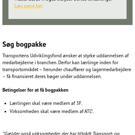
Læs mere her​​​​‌ ‍ ​‍​‍‌‍ ‌ ​‍‌‍‍‌‌‍‌ ‌‍‍‌‌‍ ‍​‍​‍​ ‍‍​‍​‍‌ ​ ‌‍​‌‌‍ ‍‌‍‍‌‌ ‌​‌ ‍‌​‍ ‍‌‍‍‌‌‍ ​‍​‍​‍ ​​‍​‍‌‍‍​‌ ​‍‌‍‌‌‌‍‌‍​‍​‍​ ‍‍​‍​‍‌‍‍​‌ ‌​‌ ‌​‌ ​​‌ ​ ​ ‍‍​‍ ​‍ ‌ ‌​‌ ‌‌​‍ ‍‌ ​ ‌‍​‌‌‍ ‍‌‍‍‌‌ ‌​‌ ‍‌​‍ ‍‌ ​ ‌ ‌​‌ ‌‌‌‍‌​‌‍‍‌‌‍ ​‍ ‌‍‍‌‌‍ ‍‌ ‌​‌‍‌‌‌‍ ‍‌ ‌​​‍ ‌‍‌‌‌‍‌​‌‍‍‌‌ ‌​​‍ ‌‍ ‌‌‍ ‌‍‌​‌‍‌‌​ ‌‌ ​​‌ ​‍‌‍‌‌‌ ​ ‌‍‌‌‌‍ ‍‌ ‌​‌‍​‌‌ ‌​‌‍‍‌‌‍ ‌‍ ‍​ ‍ ‌‍‍‌‌‍‌​​ ‌‌ ​​‌‍​‌‌‍‌ ‌‍‌‌​‍ ‌‌ ‌​‌‍‍‌‌‍ ​‌ ​ ‌‍‍ ‌ ‌‌‌‍‌​​‍ ‌‌ ‌​‌‍‍‌‌‍ ​​‍ ‌‌ ‌‍‌‍‍‌‌ ​‍‌‍‍ ‌ ​ ‌‍ ‌‍ ‌‌‍‍​‌‍‌‌‌‍‌​‌‍‌‌‌ ​‍​ ‍ ‌ ‌​‌ ‍‌‌ ​​‌‍‌‌​ ‌‌ ​​‌‍​‌‌‍‌ ‌‍‌‌​ ‍ ‌ ​​‌‍​‌‌ ‌​‌‍‍​​ ‌‌ ​ ‌‍‌‌‌‍​ ‌ ‌​‌‍‍‌‌‍ ‌‍ ‍‌ ​ ​‍‌‌​ ‌‌‌​​‍‌‌ ‌‍‍ ‌‍‌‌‌ ‍‌​‍‌‌​ ​ ‌​‌​​‍‌‌​ ​ ‌​‌​​‍‌‌​ ​‍​ ​‍​ ​‌​ ‌‍​ ​ ​ ​‍​ ‌‍​ ​‍‌‍​‍‌‍​ ​ ​‌‌‍‌​​ ‌ ‌‍‌‌​‍‌‌​ ​‍​ ​‍​‍‌‌​ ‌‌‌​‌​​‍ ‍‌‍​ ‌‍ ‌‍ ‍‌ ‌​‌‍‌‌‌‍ ‍‌ ‌​​‍‌‌​ ‌‌‌​​‍‌‌ ‌‍‍ ‌‍‌‌‌ ‍‌​‍‌‌​ ​ ‌​‌​​‍‌‌​ ​ ‌​‌​​‍‌‌​ ​‍​ ​‍‌‍​ ​ ‍​‌‍​‍​ ‌‌‌‍​ ‌‍‌‍​ ‌‍​ ‌ ‌‍​‍‌‍​‌‌‍‌‌​ ​​​‍‌‌​ ​‍​ ​‍​‍‌‌​ ‌‌‌​‌​​‍ ‍‌‍​‍‌‍ ​‌‍ ‌‍​ ‌‍‍ ‌ ​ ​‍‌‌​ ‌‌‌​​‍‌‌ ‌‍‍ ‌‍‌‌‌ ‍‌​‍‌‌​ ​ ‌​‌​​‍‌‌​ ​ ‌​‌​​‍‌‌​ ​‍​ ​‍​ ‍‌‌‍​ ​ ‌​​ ‌​‌‍‌​​ ​‍​ ​‌​ ‌‌‌‍‌‌​ ‌​‌‍​ ​ ‌‍​‍‌‌​ ​‍​ ​‍​‍‌‌​ ‌‌‌​‌​​‍ ‍‌‍​‍‌‍ ‌‍‌​‌ ‍‌​‍‌‌​ ‌‌‌​​‍‌‌ ‌‍‍ ‌‍‌‌‌ ‍‌​‍‌‌​ ​ ‌​‌​​‍‌‌​ ​ ‌​‌​​‍‌‌​ ​‍​ ​‍​ ‍‌​ ​​‌‍‌‍‌‍​‍‌‍‌‌​ ​‍​ ‌​​ ‌‌​ ​‍​ ‌​​ ​​​ ​‌​‍‌‌​ ​‍​ ​‍​‍‌‌​ ‌‌‌​‌​​‍ ‍‌‍​ ‌‍‍​‌‍‍‌‌‍ ​‌‍‌​‌ ​‍‌‍‌‌‌‍ ‍​‍‌‌​ ‌‌‌​​‍‌‌ ‌‍‍ ‌‍‌‌‌ ‍‌​‍‌‌​ ​ ‌​‌​​‍‌‌​ ​ ‌​‌​​‍‌‌​ ​‍​ ​‍‌‍​‍‌‍‌‌‌‍​‍​ ​‌‌‍​‌​ ​​‌‍​‍​ ‌‍​ ​‍​ ‌ ​ ​‌​ ‌ ​‍‌‌​ ​‍​ ​‍​‍‌‌​ ‌‌‌​‌​​‍ ‍‌ ‌​‌‍‌‌‌ ‍​‌ ‌​​ ‌‍​‍‌‍​‌‌ ​ ‌‍‌‌‌‌‌‌‌ ​‍‌‍ ​​ ‌‌‍‍​‌ ‌​‌ ‌​‌ ​​‌ ​ ​‍‌‌​ ​ ‌​​‌​‍‌‌​ ​‍‌​‌‍​‍‌‌​ ​‍‌​‌‍‌ ‌​‌ ‌‌​‍ ‍‌ ​ ‌‍​‌‌‍ ‍‌‍‍‌‌ ‌​‌ ‍‌​‍ ‍‌ ​ ‌ ‌​‌ ‌‌‌‍‌​‌‍‍‌‌‍ ​‍‌‍‌‍‍‌‌‍‌​​ ‌‌ ​​‌‍​‌‌‍‌ ‌‍‌‌​‍ ‌‌ ‌​‌‍‍‌‌‍ ​‌ ​ ‌‍‍ ‌ ‌‌‌‍‌​​‍ ‌‌ ‌​‌‍‍‌‌‍ ​​‍ ‌‌ ‌‍‌‍‍‌‌ ​‍‌‍‍ ‌ ​ ‌‍ ‌‍ ‌‌‍‍​‌‍‌‌‌‍‌​‌‍‌‌‌ ​‍​‍‌‍‌ ‌​‌ ‍‌‌ ​​‌‍‌‌​ ‌‌ ​​‌‍​‌‌‍‌ ‌‍‌‌​‍‌‍‌ ​​‌‍​‌‌ ‌​‌‍‍​​ ‌‌ ​ ‌‍‌‌‌‍​ ‌ ‌​‌‍‍‌‌‍ ‌‍ ‍‌ ​ ​‍‌‌​ ‌‌‌​​‍‌‌ ‌‍‍ ‌‍‌‌‌ ‍‌​‍‌‌​ ​ ‌​‌​​‍‌‌​ ​ ‌​‌​​‍‌‌​ ​‍​ ​‍​ ​‌​ ‌‍​ ​ ​ ​‍​ ‌‍​ ​‍‌‍​‍‌‍​ ​ ​‌‌‍‌​​ ‌ ‌‍‌‌​‍‌‌​ ​‍​ ​‍​‍‌‌​ ‌‌‌​‌​​‍ ‍‌‍​ ‌‍ ‌‍ ‍‌ ‌​‌‍‌‌‌‍ ‍‌ ‌​​‍‌‌​ ‌‌‌​​‍‌‌ ‌‍‍ ‌‍‌‌‌ ‍‌​‍‌‌​ ​ ‌​‌​​‍‌‌​ ​ ‌​‌​​‍‌‌​ ​‍​ ​‍‌‍​ ​ ‍​‌‍​‍​ ‌‌‌‍​ ‌‍‌‍​ ‌‍​ ‌ ‌‍​‍‌‍​‌‌‍‌‌​ ​​​‍‌‌​ ​‍​ ​‍​‍‌‌​ ‌‌‌​‌​​‍ ‍‌‍​‍‌‍ ​‌‍ ‌‍​ ‌‍‍ ‌ ​ ​‍‌‌​ ‌‌‌​​‍‌‌ ‌‍‍ ‌‍‌‌‌ ‍‌​‍‌‌​ ​ ‌​‌​​‍‌‌​ ​ ‌​‌​​‍‌‌​ ​‍​ ​‍​ ‍‌‌‍​ ​ ‌​​ ‌​‌‍‌​​ ​‍​ ​‌​ ‌‌‌‍‌‌​ ‌​‌‍​ ​ ‌‍​‍‌‌​ ​‍​ ​‍​‍‌‌​ ‌‌‌​‌​​‍ ‍‌‍​‍‌‍ ‌‍‌​‌ ‍‌​‍‌‌​ ‌‌‌​​‍‌‌ ‌‍‍ ‌‍‌‌‌ ‍‌​‍‌‌​ ​ ‌​‌​​‍‌‌​ ​ ‌​‌​​‍‌‌​ ​‍​ ​‍​ ‍‌​ ​​‌‍‌‍‌‍​‍‌‍‌‌​ ​‍​ ‌​​ ‌‌​ ​‍​ ‌​​ ​​​ ​‌​‍‌‌​ ​‍​ ​‍​‍‌‌​ ‌‌‌​‌​​‍ ‍‌‍​ ‌‍‍​‌‍‍‌‌‍ ​‌‍‌​‌ ​‍‌‍‌‌‌‍ ‍​‍‌‌​ ‌‌‌​​‍‌‌ ‌‍‍ ‌‍‌‌‌ ‍‌​‍‌‌​ ​ ‌​‌​​‍‌‌​ ​ ‌​‌​​‍‌‌​ ​‍​ ​‍‌‍​‍‌‍‌‌‌‍​‍​ ​‌‌‍​‌​ ​​‌‍​‍​ ‌‍​ ​‍​ ‌ ​ ​‌​ ‌ ​‍‌‌​ ​‍​ ​‍​‍‌‌​ ‌‌‌​‌​​‍ ‍‌ ‌​‌‍‌‌‌ ‍​‌ ‌​​‍‌‍‌ ​​‌‍‌‌‌ ​‍‌ ​ ‌ ​​‌‍‌‌‌‍​ ‌ ‌​‌‍‍‌‌ ‌‍‌‍‌‌​ ‌‌ ​​‌ ‌‌‌‍​‍‌‍ ​‌‍‍‌‌ ​ ‌‍‍​‌‍‌‌‌‍‌​​‍​‍‌ ‌
Søg bogpakke​​​​‌ ‍ ​‍​‍‌‍ ‌ ​‍‌‍‍‌‌‍‌ ‌‍‍‌‌‍ ‍​‍​‍​ ‍‍​‍​‍‌ ​ ‌‍​‌‌‍ ‍‌‍‍‌‌ ‌​‌ ‍‌​‍ ‍‌‍‍‌‌‍ ​‍​‍​‍ ​​‍​‍‌‍‍​‌ ​‍‌‍‌‌‌‍‌‍​‍​‍​ ‍‍​‍​‍‌‍‍​‌ ‌​‌ ‌​‌ ​​‌ ​ ​ ‍‍​‍ ​‍ ‌ ‌​‌ ‌‌​‍ ‍‌ ​ ‌‍​‌‌‍ ‍‌‍‍‌‌ ‌​‌ ‍‌​‍ ‍‌ ​ ‌ ‌​‌ ‌‌‌‍‌​‌‍‍‌‌‍ ​‍ ‌‍‍‌‌‍ ‍‌ ‌​‌‍‌‌‌‍ ‍‌ ‌​​‍ ‌‍‌‌‌‍‌​‌‍‍‌‌ ‌​​‍ ‌‍ ‌‌‍ ‌‍‌​‌‍‌‌​ ‌‌ ​​‌ ​‍‌‍‌‌‌ ​ ‌‍‌‌‌‍ ‍‌ ‌​‌‍​‌‌ ‌​‌‍‍‌‌‍ ‌‍ ‍​ ‍ ‌‍‍‌‌‍‌​​ ‌‌ ​​‌‍​‌‌‍‌ ‌‍‌‌​‍ ‌‌ ‌​‌‍‍‌‌‍ ​‌ ​ ‌‍‍ ‌ ‌‌‌‍‌​​‍ ‌‌ ‌​‌‍‍‌‌‍ ​​‍ ‌‌ ‌‍‌‍‍‌‌ ​‍‌‍‍ ‌ ​ ‌‍ ‌‍ ‌‌‍‍​‌‍‌‌‌‍‌​‌‍‌‌‌ ​‍​ ‍ ‌ ‌​‌ ‍‌‌ ​​‌‍‌‌​ ‌‌ ​​‌‍​‌‌‍‌ ‌‍‌‌​ ‍ ‌ ​​‌‍​‌‌ ‌​‌‍‍​​ ‌‌ ​ ‌‍‌‌‌‍​ ‌ ‌​‌‍‍‌‌‍ ‌‍ ‍‌ ​ ​‍‌‌​ ‌‌‌​​‍‌‌ ‌‍‍ ‌‍‌‌‌ ‍‌​‍‌‌​ ​ ‌​‌​​‍‌‌​ ​ ‌​‌​​‍‌‌​ ​‍​ ​‍​ ‌‍​ ‌‍​ ‍​​ ‌‍​ ​‌​ ‌‍‌‍​‍‌‍‌‍‌‍​‍​ ​‌​ ​​​ ‍​​‍‌‌​ ​‍​ ​‍​‍‌‌​ ‌‌‌​‌​​‍ ‍‌‍​ ‌‍ ‌‍ ‍‌ ‌​‌‍‌‌‌‍ ‍‌ ‌​​‍‌‌​ ‌‌‌​​‍‌‌ ‌‍‍ ‌‍‌‌‌ ‍‌​‍‌‌​ ​ ‌​‌​​‍‌‌​ ​ ‌​‌​​‍‌‌​ ​‍​ ​‍‌‍​‍‌‍​‌​ ​‍​ ​​‌‍​‌‌‍‌‌‌‍‌‍​ ​ ‌‍​‌‌‍​ ‌‍‌‌‌‍‌‌​‍‌‌​ ​‍​ ​‍​‍‌‌​ ‌‌‌​‌​​‍ ‍‌‍​‍‌‍ ​‌‍ ‌‍​ ‌‍‍ ‌ ​ ​‍‌‌​ ‌‌‌​​‍‌‌ ‌‍‍ ‌‍‌‌‌ ‍‌​‍‌‌​ ​ ‌​‌​​‍‌‌​ ​ ‌​‌​​‍‌‌​ ​‍​ ​‍​ ‍‌​ ‌​‌‍​‍​ ‌​‌‍​ ​ ​ ‌‍​ ‌‍‌‌‌‍‌‍​ ‍​‌‍‌‌​ ‌ ​‍‌‌​ ​‍​ ​‍​‍‌‌​ ‌‌‌​‌​​‍ ‍‌‍​‍‌‍ ‌‍‌​‌ ‍‌​‍‌‌​ ‌‌‌​​‍‌‌ ‌‍‍ ‌‍‌‌‌ ‍‌​‍‌‌​ ​ ‌​‌​​‍‌‌​ ​ ‌​‌​​‍‌‌​ ​‍​ ​‍‌‍​‍​ ‍​​ ‍‌‌‍‌‍‌‍‌‍​ ​‌​ ‌​​ ‌‍‌‍​‌‌‍‌‍​ ‌‌​ ‌ ​‍‌‌​ ​‍​ ​‍​‍‌‌​ ‌‌‌​‌​​‍ ‍‌‍​ ‌‍‍​‌‍‍‌‌‍ ​‌‍‌​‌ ​‍‌‍‌‌‌‍ ‍​‍‌‌​ ‌‌‌​​‍‌‌ ‌‍‍ ‌‍‌‌‌ ‍‌​‍‌‌​ ​ ‌​‌​​‍‌‌​ ​ ‌​‌​​‍‌‌​ ​‍​ ​‍​ ​​​ ​​‌‍‌​‌‍​‌​ ​ ​ ​‌​ ‍‌‌‍​‌‌‍​‌​ ​‍​ ‍​‌‍‌‌​‍‌‌​ ​‍​ ​‍​‍‌‌​ ‌‌‌​‌​​‍ ‍‌ ‌​‌‍‌‌‌ ‍​‌ ‌​​ ‌‍​‍‌‍​‌‌ ​ ‌‍‌‌‌‌‌‌‌ ​‍‌‍ ​​ ‌‌‍‍​‌ ‌​‌ ‌​‌ ​​‌ ​ ​‍‌‌​ ​ ‌​​‌​‍‌‌​ ​‍‌​‌‍​‍‌‌​ ​‍‌​‌‍‌ ‌​‌ ‌‌​‍ ‍‌ ​ ‌‍​‌‌‍ ‍‌‍‍‌‌ ‌​‌ ‍‌​‍ ‍‌ ​ ‌ ‌​‌ ‌‌‌‍‌​‌‍‍‌‌‍ ​‍‌‍‌‍‍‌‌‍‌​​ ‌‌ ​​‌‍​‌‌‍‌ ‌‍‌‌​‍ ‌‌ ‌​‌‍‍‌‌‍ ​‌ ​ ‌‍‍ ‌ ‌‌‌‍‌​​‍ ‌‌ ‌​‌‍‍‌‌‍ ​​‍ ‌‌ ‌‍‌‍‍‌‌ ​‍‌‍‍ ‌ ​ ‌‍ ‌‍ ‌‌‍‍​‌‍‌‌‌‍‌​‌‍‌‌‌ ​‍​‍‌‍‌ ‌​‌ ‍‌‌ ​​‌‍‌‌​ ‌‌ ​​‌‍​‌‌‍‌ ‌‍‌‌​‍‌‍‌ ​​‌‍​‌‌ ‌​‌‍‍​​ ‌‌ ​ ‌‍‌‌‌‍​ ‌ ‌​‌‍‍‌‌‍ ‌‍ ‍‌ ​ ​‍‌‌​ ‌‌‌​​‍‌‌ ‌‍‍ ‌‍‌‌‌ ‍‌​‍‌‌​ ​ ‌​‌​​‍‌‌​ ​ ‌​‌​​‍‌‌​ ​‍​ ​‍​ ‌‍​ ‌‍​ ‍​​ ‌‍​ ​‌​ ‌‍‌‍​‍‌‍‌‍‌‍​‍​ ​‌​ ​​​ ‍​​‍‌‌​ ​‍​ ​‍​‍‌‌​ ‌‌‌​‌​​‍ ‍‌‍​ ‌‍ ‌‍ ‍‌ ‌​‌‍‌‌‌‍ ‍‌ ‌​​‍‌‌​ ‌‌‌​​‍‌‌ ‌‍‍ ‌‍‌‌‌ ‍‌​‍‌‌​ ​ ‌​‌​​‍‌‌​ ​ ‌​‌​​‍‌‌​ ​‍​ ​‍‌‍​‍‌‍​‌​ ​‍​ ​​‌‍​‌‌‍‌‌‌‍‌‍​ ​ ‌‍​‌‌‍​ ‌‍‌‌‌‍‌‌​‍‌‌​ ​‍​ ​‍​‍‌‌​ ‌‌‌​‌​​‍ ‍‌‍​‍‌‍ ​‌‍ ‌‍​ ‌‍‍ ‌ ​ ​‍‌‌​ ‌‌‌​​‍‌‌ ‌‍‍ ‌‍‌‌‌ ‍‌​‍‌‌​ ​ ‌​‌​​‍‌‌​ ​ ‌​‌​​‍‌‌​ ​‍​ ​‍​ ‍‌​ ‌​‌‍​‍​ ‌​‌‍​ ​ ​ ‌‍​ ‌‍‌‌‌‍‌‍​ ‍​‌‍‌‌​ ‌ ​‍‌‌​ ​‍​ ​‍​‍‌‌​ ‌‌‌​‌​​‍ ‍‌‍​‍‌‍ ‌‍‌​‌ ‍‌​‍‌‌​ ‌‌‌​​‍‌‌ ‌‍‍ ‌‍‌‌‌ ‍‌​‍‌‌​ ​ ‌​‌​​‍‌‌​ ​ ‌​‌​​‍‌‌​ ​‍​ ​‍‌‍​‍​ ‍​​ ‍‌‌‍‌‍‌‍‌‍​ ​‌​ ‌​​ ‌‍‌‍​‌‌‍‌‍​ ‌‌​ ‌ ​‍‌‌​ ​‍​ ​‍​‍‌‌​ ‌‌‌​‌​​‍ ‍‌‍​ ‌‍‍​‌‍‍‌‌‍ ​‌‍‌​‌ ​‍‌‍‌‌‌‍ ‍​‍‌‌​ ‌‌‌​​‍‌‌ ‌‍‍ ‌‍‌‌‌ ‍‌​‍‌‌​ ​ ‌​‌​​‍‌‌​ ​ ‌​‌​​‍‌‌​ ​‍​ ​‍​ ​​​ ​​‌‍‌​‌‍​‌​ ​ ​ ​‌​ ‍‌‌‍​‌‌‍​‌​ ​‍​ ‍​‌‍‌‌​‍‌‌​ ​‍​ ​‍​‍‌‌​ ‌‌‌​‌​​‍ ‍‌ ‌​‌‍‌‌‌ ‍​‌ ‌​​‍‌‍‌ ​​‌‍‌‌‌ ​‍‌ ​ ‌ ​​‌‍‌‌‌‍​ ‌ ‌​‌‍‍‌‌ ‌‍‌‍‌‌​ ‌‌ ​​‌ ‌‌‌‍​‍‌‍ ​‌‍‍‌‌ ​ ‌‍‍​‌‍‌‌‌‍‌​​‍​‍‌ ‌
Transportens Udviklingsfond ønsker at styrke uddannelsen af
medarbejderne i branchen. Derfor kan lærlinge inden for
transportområdet – herunder chauffører og lagermedarbejdere
– få finansieret deres bøger under uddannelsen.​​​​‌ ‍ ​‍​‍‌‍ ‌ ​‍‌‍‍‌‌‍‌ ‌‍‍‌‌‍ ‍​‍​‍​ ‍‍​‍​‍‌ ​ ‌‍​‌‌‍ ‍‌‍‍‌‌ ‌​‌ ‍‌​‍ ‍‌‍‍‌‌‍ ​‍​‍​‍ ​​‍​‍‌‍‍​‌ ​‍‌‍‌‌‌‍‌‍​‍​‍​ ‍‍​‍​‍‌‍‍​‌ ‌​‌ ‌​‌ ​​‌ ​ ​ ‍‍​‍ ​‍ ‌ ‌​‌ ‌‌​‍ ‍‌ ​ ‌‍​‌‌‍ ‍‌‍‍‌‌ ‌​‌ ‍‌​‍ ‍‌ ​ ‌ ‌​‌ ‌‌‌‍‌​‌‍‍‌‌‍ ​‍ ‌‍‍‌‌‍ ‍‌ ‌​‌‍‌‌‌‍ ‍‌ ‌​​‍ ‌‍‌‌‌‍‌​‌‍‍‌‌ ‌​​‍ ‌‍ ‌‌‍ ‌‍‌​‌‍‌‌​ ‌‌ ​​‌ ​‍‌‍‌‌‌ ​ ‌‍‌‌‌‍ ‍‌ ‌​‌‍​‌‌ ‌​‌‍‍‌‌‍ ‌‍ ‍​ ‍ ‌‍‍‌‌‍‌​​ ‌‌ ​​‌‍​‌‌‍‌ ‌‍‌‌​‍ ‌‌ ‌​‌‍‍‌‌‍ ​‌ ​ ‌‍‍ ‌ ‌‌‌‍‌​​‍ ‌‌ ‌​‌‍‍‌‌‍ ​​‍ ‌‌ ‌‍‌‍‍‌‌ ​‍‌‍‍ ‌ ​ ‌‍ ‌‍ ‌‌‍‍​‌‍‌‌‌‍‌​‌‍‌‌‌ ​‍​ ‍ ‌ ‌​‌ ‍‌‌ ​​‌‍‌‌​ ‌‌ ​​‌‍​‌‌‍‌ ‌‍‌‌​ ‍ ‌ ​​‌‍​‌‌ ‌​‌‍‍​​ ‌‌ ​ ‌‍‌‌‌‍​ ‌ ‌​‌‍‍‌‌‍ ‌‍ ‍‌ ​ ​‍‌‌​ ‌‌‌​​‍‌‌ ‌‍‍ ‌‍‌‌‌ ‍‌​‍‌‌​ ​ ‌​‌​​‍‌‌​ ​ ‌​‌​​‍‌‌​ ​‍​ ​‍​ ‌‍​ ‌‍​ ‍​​ ‌‍​ ​‌​ ‌‍‌‍​‍‌‍‌‍‌‍​‍​ ​‌​ ​​​ ‍​​‍‌‌​ ​‍​ ​‍​‍‌‌​ ‌‌‌​‌​​‍ ‍‌‍​ ‌‍ ‌‍ ‍‌ ‌​‌‍‌‌‌‍ ‍‌ ‌​​‍‌‌​ ‌‌‌​​‍‌‌ ‌‍‍ ‌‍‌‌‌ ‍‌​‍‌‌​ ​ ‌​‌​​‍‌‌​ ​ ‌​‌​​‍‌‌​ ​‍​ ​‍‌‍​‍‌‍​‌​ ​‍​ ​​‌‍​‌‌‍‌‌‌‍‌‍​ ​ ‌‍​‌‌‍​ ‌‍‌‌‌‍‌‌​‍‌‌​ ​‍​ ​‍​‍‌‌​ ‌‌‌​‌​​‍ ‍‌‍​‍‌‍ ​‌‍ ‌‍​ ‌‍‍ ‌ ​ ​‍‌‌​ ‌‌‌​​‍‌‌ ‌‍‍ ‌‍‌‌‌ ‍‌​‍‌‌​ ​ ‌​‌​​‍‌‌​ ​ ‌​‌​​‍‌‌​ ​‍​ ​‍​ ‍‌​ ‌​‌‍​‍​ ‌​‌‍​ ​ ​ ‌‍​ ‌‍‌‌‌‍‌‍​ ‍​‌‍‌‌​ ‌ ​‍‌‌​ ​‍​ ​‍​‍‌‌​ ‌‌‌​‌​​‍ ‍‌‍​‍‌‍ ‌‍‌​‌ ‍‌​‍‌‌​ ‌‌‌​​‍‌‌ ‌‍‍ ‌‍‌‌‌ ‍‌​‍‌‌​ ​ ‌​‌​​‍‌‌​ ​ ‌​‌​​‍‌‌​ ​‍​ ​‍​ ​‍‌‍‌​‌‍​‌​ ​​‌‍‌‌​ ‌‍​ ‌‍​ ‌ ​ ‌‌‌‍‌​‌‍​‌‌‍​‍​‍‌‌​ ​‍​ ​‍​‍‌‌​ ‌‌‌​‌​​‍ ‍‌‍​ ‌‍‍​‌‍‍‌‌‍ ​‌‍‌​‌ ​‍‌‍‌‌‌‍ ‍​‍‌‌​ ‌‌‌​​‍‌‌ ‌‍‍ ‌‍‌‌‌ ‍‌​‍‌‌​ ​ ‌​‌​​‍‌‌​ ​ ‌​‌​​‍‌‌​ ​‍​ ​‍​ ‌‌‌‍​‌​ ‌‌‌‍‌​​ ​‍​ ‍​​ ‌‌‌‍‌‌‌‍​‍​ ‍​‌‍​‍​ ​‍​‍‌‌​ ​‍​ ​‍​‍‌‌​ ‌‌‌​‌​​‍ ‍‌ ‌​‌‍‌‌‌ ‍​‌ ‌​​ ‌‍​‍‌‍​‌‌ ​ ‌‍‌‌‌‌‌‌‌ ​‍‌‍ ​​ ‌‌‍‍​‌ ‌​‌ ‌​‌ ​​‌ ​ ​‍‌‌​ ​ ‌​​‌​‍‌‌​ ​‍‌​‌‍​‍‌‌​ ​‍‌​‌‍‌ ‌​‌ ‌‌​‍ ‍‌ ​ ‌‍​‌‌‍ ‍‌‍‍‌‌ ‌​‌ ‍‌​‍ ‍‌ ​ ‌ ‌​‌ ‌‌‌‍‌​‌‍‍‌‌‍ ​‍‌‍‌‍‍‌‌‍‌​​ ‌‌ ​​‌‍​‌‌‍‌ ‌‍‌‌​‍ ‌‌ ‌​‌‍‍‌‌‍ ​‌ ​ ‌‍‍ ‌ ‌‌‌‍‌​​‍ ‌‌ ‌​‌‍‍‌‌‍ ​​‍ ‌‌ ‌‍‌‍‍‌‌ ​‍‌‍‍ ‌ ​ ‌‍ ‌‍ ‌‌‍‍​‌‍‌‌‌‍‌​‌‍‌‌‌ ​‍​‍‌‍‌ ‌​‌ ‍‌‌ ​​‌‍‌‌​ ‌‌ ​​‌‍​‌‌‍‌ ‌‍‌‌​‍‌‍‌ ​​‌‍​‌‌ ‌​‌‍‍​​ ‌‌ ​ ‌‍‌‌‌‍​ ‌ ‌​‌‍‍‌‌‍ ‌‍ ‍‌ ​ ​‍‌‌​ ‌‌‌​​‍‌‌ ‌‍‍ ‌‍‌‌‌ ‍‌​‍‌‌​ ​ ‌​‌​​‍‌‌​ ​ ‌​‌​​‍‌‌​ ​‍​ ​‍​ ‌‍​ ‌‍​ ‍​​ ‌‍​ ​‌​ ‌‍‌‍​‍‌‍‌‍‌‍​‍​ ​‌​ ​​​ ‍​​‍‌‌​ ​‍​ ​‍​‍‌‌​ ‌‌‌​‌​​‍ ‍‌‍​ ‌‍ ‌‍ ‍‌ ‌​‌‍‌‌‌‍ ‍‌ ‌​​‍‌‌​ ‌‌‌​​‍‌‌ ‌‍‍ ‌‍‌‌‌ ‍‌​‍‌‌​ ​ ‌​‌​​‍‌‌​ ​ ‌​‌​​‍‌‌​ ​‍​ ​‍‌‍​‍‌‍​‌​ ​‍​ ​​‌‍​‌‌‍‌‌‌‍‌‍​ ​ ‌‍​‌‌‍​ ‌‍‌‌‌‍‌‌​‍‌‌​ ​‍​ ​‍​‍‌‌​ ‌‌‌​‌​​‍ ‍‌‍​‍‌‍ ​‌‍ ‌‍​ ‌‍‍ ‌ ​ ​‍‌‌​ ‌‌‌​​‍‌‌ ‌‍‍ ‌‍‌‌‌ ‍‌​‍‌‌​ ​ ‌​‌​​‍‌‌​ ​ ‌​‌​​‍‌‌​ ​‍​ ​‍​ ‍‌​ ‌​‌‍​‍​ ‌​‌‍​ ​ ​ ‌‍​ ‌‍‌‌‌‍‌‍​ ‍​‌‍‌‌​ ‌ ​‍‌‌​ ​‍​ ​‍​‍‌‌​ ‌‌‌​‌​​‍ ‍‌‍​‍‌‍ ‌‍‌​‌ ‍‌​‍‌‌​ ‌‌‌​​‍‌‌ ‌‍‍ ‌‍‌‌‌ ‍‌​‍‌‌​ ​ ‌​‌​​‍‌‌​ ​ ‌​‌​​‍‌‌​ ​‍​ ​‍​ ​‍‌‍‌​‌‍​‌​ ​​‌‍‌‌​ ‌‍​ ‌‍​ ‌ ​ ‌‌‌‍‌​‌‍​‌‌‍​‍​‍‌‌​ ​‍​ ​‍​‍‌‌​ ‌‌‌​‌​​‍ ‍‌‍​ ‌‍‍​‌‍‍‌‌‍ ​‌‍‌​‌ ​‍‌‍‌‌‌‍ ‍​‍‌‌​ ‌‌‌​​‍‌‌ ‌‍‍ ‌‍‌‌‌ ‍‌​‍‌‌​ ​ ‌​‌​​‍‌‌​ ​ ‌​‌​​‍‌‌​ ​‍​ ​‍​ ‌‌‌‍​‌​ ‌‌‌‍‌​​ ​‍​ ‍​​ ‌‌‌‍‌‌‌‍​‍​ ‍​‌‍​‍​ ​‍​‍‌‌​ ​‍​ ​‍​‍‌‌​ ‌‌‌​‌​​‍ ‍‌ ‌​‌‍‌‌‌ ‍​‌ ‌​​‍‌‍‌ ​​‌‍‌‌‌ ​‍‌ ​ ‌ ​​‌‍‌‌‌‍​ ‌ ‌​‌‍‍‌‌ ‌‍‌‍‌‌​ ‌‌ ​​‌ ‌‌‌‍​‍‌‍ ​‌‍‍‌‌ ​ ‌‍‍​‌‍‌‌‌‍‌​​‍​‍‌ ‌
Betingelser for at få bogpakken​​​​‌ ‍ ​‍​‍‌‍ ‌ ​‍‌‍‍‌‌‍‌ ‌‍‍‌‌‍ ‍​‍​‍​ ‍‍​‍​‍‌ ​ ‌‍​‌‌‍ ‍‌‍‍‌‌ ‌​‌ ‍‌​‍ ‍‌‍‍‌‌‍ ​‍​‍​‍ ​​‍​‍‌‍‍​‌ ​‍‌‍‌‌‌‍‌‍​‍​‍​ ‍‍​‍​‍‌‍‍​‌ ‌​‌ ‌​‌ ​​‌ ​ ​ ‍‍​‍ ​‍ ‌ ‌​‌ ‌‌​‍ ‍‌ ​ ‌‍​‌‌‍ ‍‌‍‍‌‌ ‌​‌ ‍‌​‍ ‍‌ ​ ‌ ‌​‌ ‌‌‌‍‌​‌‍‍‌‌‍ ​‍ ‌‍‍‌‌‍ ‍‌ ‌​‌‍‌‌‌‍ ‍‌ ‌​​‍ ‌‍‌‌‌‍‌​‌‍‍‌‌ ‌​​‍ ‌‍ ‌‌‍ ‌‍‌​‌‍‌‌​ ‌‌ ​​‌ ​‍‌‍‌‌‌ ​ ‌‍‌‌‌‍ ‍‌ ‌​‌‍​‌‌ ‌​‌‍‍‌‌‍ ‌‍ ‍​ ‍ ‌‍‍‌‌‍‌​​ ‌‌ ​​‌‍​‌‌‍‌ ‌‍‌‌​‍ ‌‌ ‌​‌‍‍‌‌‍ ​‌ ​ ‌‍‍ ‌ ‌‌‌‍‌​​‍ ‌‌ ‌​‌‍‍‌‌‍ ​​‍ ‌‌ ‌‍‌‍‍‌‌ ​‍‌‍‍ ‌ ​ ‌‍ ‌‍ ‌‌‍‍​‌‍‌‌‌‍‌​‌‍‌‌‌ ​‍​ ‍ ‌ ‌​‌ ‍‌‌ ​​‌‍‌‌​ ‌‌ ​​‌‍​‌‌‍‌ ‌‍‌‌​ ‍ ‌ ​​‌‍​‌‌ ‌​‌‍‍​​ ‌‌ ​ ‌‍‌‌‌‍​ ‌ ‌​‌‍‍‌‌‍ ‌‍ ‍‌ ​ ​‍‌‌​ ‌‌‌​​‍‌‌ ‌‍‍ ‌‍‌‌‌ ‍‌​‍‌‌​ ​ ‌​‌​​‍‌‌​ ​ ‌​‌​​‍‌‌​ ​‍​ ​‍​ ‌‍​ ‌‍​ ‍​​ ‌‍​ ​‌​ ‌‍‌‍​‍‌‍‌‍‌‍​‍​ ​‌​ ​​​ ‍​​‍‌‌​ ​‍​ ​‍​‍‌‌​ ‌‌‌​‌​​‍ ‍‌‍​ ‌‍ ‌‍ ‍‌ ‌​‌‍‌‌‌‍ ‍‌ ‌​​‍‌‌​ ‌‌‌​​‍‌‌ ‌‍‍ ‌‍‌‌‌ ‍‌​‍‌‌​ ​ ‌​‌​​‍‌‌​ ​ ‌​‌​​‍‌‌​ ​‍​ ​‍‌‍​‍‌‍​‌​ ​‍​ ​​‌‍​‌‌‍‌‌‌‍‌‍​ ​ ‌‍​‌‌‍​ ‌‍‌‌‌‍‌‌​‍‌‌​ ​‍​ ​‍​‍‌‌​ ‌‌‌​‌​​‍ ‍‌‍​‍‌‍ ​‌‍ ‌‍​ ‌‍‍ ‌ ​ ​‍‌‌​ ‌‌‌​​‍‌‌ ‌‍‍ ‌‍‌‌‌ ‍‌​‍‌‌​ ​ ‌​‌​​‍‌‌​ ​ ‌​‌​​‍‌‌​ ​‍​ ​‍​ ‍‌​ ‌​‌‍​‍​ ‌​‌‍​ ​ ​ ‌‍​ ‌‍‌‌‌‍‌‍​ ‍​‌‍‌‌​ ‌ ​‍‌‌​ ​‍​ ​‍​‍‌‌​ ‌‌‌​‌​​‍ ‍‌‍​‍‌‍ ‌‍‌​‌ ‍‌​‍‌‌​ ‌‌‌​​‍‌‌ ‌‍‍ ‌‍‌‌‌ ‍‌​‍‌‌​ ​ ‌​‌​​‍‌‌​ ​ ‌​‌​​‍‌‌​ ​‍​ ​‍​ ​‌​ ‌​​ ‍‌‌‍​‌‌‍‌‌‌‍​‍​ ​ ‌‍​‍‌‍​ ​ ​‍​ ​‌‌‍​ ​‍‌‌​ ​‍​ ​‍​‍‌‌​ ‌‌‌​‌​​‍ ‍‌‍​ ‌‍‍​‌‍‍‌‌‍ ​‌‍‌​‌ ​‍‌‍‌‌‌‍ ‍​‍‌‌​ ‌‌‌​​‍‌‌ ‌‍‍ ‌‍‌‌‌ ‍‌​‍‌‌​ ​ ‌​‌​​‍‌‌​ ​ ‌​‌​​‍‌‌​ ​‍​ ​‍​ ‍‌​ ‍​​ ​ ‌‍‌‌​ ‌‍​ ‍​‌‍​ ​ ‌‍‌‍​‍‌‍‌‌‌‍‌​‌‍​ ​‍‌‌​ ​‍​ ​‍​‍‌‌​ ‌‌‌​‌​​‍ ‍‌ ‌​‌‍‌‌‌ ‍​‌ ‌​​ ‌‍​‍‌‍​‌‌ ​ ‌‍‌‌‌‌‌‌‌ ​‍‌‍ ​​ ‌‌‍‍​‌ ‌​‌ ‌​‌ ​​‌ ​ ​‍‌‌​ ​ ‌​​‌​‍‌‌​ ​‍‌​‌‍​‍‌‌​ ​‍‌​‌‍‌ ‌​‌ ‌‌​‍ ‍‌ ​ ‌‍​‌‌‍ ‍‌‍‍‌‌ ‌​‌ ‍‌​‍ ‍‌ ​ ‌ ‌​‌ ‌‌‌‍‌​‌‍‍‌‌‍ ​‍‌‍‌‍‍‌‌‍‌​​ ‌‌ ​​‌‍​‌‌‍‌ ‌‍‌‌​‍ ‌‌ ‌​‌‍‍‌‌‍ ​‌ ​ ‌‍‍ ‌ ‌‌‌‍‌​​‍ ‌‌ ‌​‌‍‍‌‌‍ ​​‍ ‌‌ ‌‍‌‍‍‌‌ ​‍‌‍‍ ‌ ​ ‌‍ ‌‍ ‌‌‍‍​‌‍‌‌‌‍‌​‌‍‌‌‌ ​‍​‍‌‍‌ ‌​‌ ‍‌‌ ​​‌‍‌‌​ ‌‌ ​​‌‍​‌‌‍‌ ‌‍‌‌​‍‌‍‌ ​​‌‍​‌‌ ‌​‌‍‍​​ ‌‌ ​ ‌‍‌‌‌‍​ ‌ ‌​‌‍‍‌‌‍ ‌‍ ‍‌ ​ ​‍‌‌​ ‌‌‌​​‍‌‌ ‌‍‍ ‌‍‌‌‌ ‍‌​‍‌‌​ ​ ‌​‌​​‍‌‌​ ​ ‌​‌​​‍‌‌​ ​‍​ ​‍​ ‌‍​ ‌‍​ ‍​​ ‌‍​ ​‌​ ‌‍‌‍​‍‌‍‌‍‌‍​‍​ ​‌​ ​​​ ‍​​‍‌‌​ ​‍​ ​‍​‍‌‌​ ‌‌‌​‌​​‍ ‍‌‍​ ‌‍ ‌‍ ‍‌ ‌​‌‍‌‌‌‍ ‍‌ ‌​​‍‌‌​ ‌‌‌​​‍‌‌ ‌‍‍ ‌‍‌‌‌ ‍‌​‍‌‌​ ​ ‌​‌​​‍‌‌​ ​ ‌​‌​​‍‌‌​ ​‍​ ​‍‌‍​‍‌‍​‌​ ​‍​ ​​‌‍​‌‌‍‌‌‌‍‌‍​ ​ ‌‍​‌‌‍​ ‌‍‌‌‌‍‌‌​‍‌‌​ ​‍​ ​‍​‍‌‌​ ‌‌‌​‌​​‍ ‍‌‍​‍‌‍ ​‌‍ ‌‍​ ‌‍‍ ‌ ​ ​‍‌‌​ ‌‌‌​​‍‌‌ ‌‍‍ ‌‍‌‌‌ ‍‌​‍‌‌​ ​ ‌​‌​​‍‌‌​ ​ ‌​‌​​‍‌‌​ ​‍​ ​‍​ ‍‌​ ‌​‌‍​‍​ ‌​‌‍​ ​ ​ ‌‍​ ‌‍‌‌‌‍‌‍​ ‍​‌‍‌‌​ ‌ ​‍‌‌​ ​‍​ ​‍​‍‌‌​ ‌‌‌​‌​​‍ ‍‌‍​‍‌‍ ‌‍‌​‌ ‍‌​‍‌‌​ ‌‌‌​​‍‌‌ ‌‍‍ ‌‍‌‌‌ ‍‌​‍‌‌​ ​ ‌​‌​​‍‌‌​ ​ ‌​‌​​‍‌‌​ ​‍​ ​‍​ ​‌​ ‌​​ ‍‌‌‍​‌‌‍‌‌‌‍​‍​ ​ ‌‍​‍‌‍​ ​ ​‍​ ​‌‌‍​ ​‍‌‌​ ​‍​ ​‍​‍‌‌​ ‌‌‌​‌​​‍ ‍‌‍​ ‌‍‍​‌‍‍‌‌‍ ​‌‍‌​‌ ​‍‌‍‌‌‌‍ ‍​‍‌‌​ ‌‌‌​​‍‌‌ ‌‍‍ ‌‍‌‌‌ ‍‌​‍‌‌​ ​ ‌​‌​​‍‌‌​ ​ ‌​‌​​‍‌‌​ ​‍​ ​‍​ ‍‌​ ‍​​ ​ ‌‍‌‌​ ‌‍​ ‍​‌‍​ ​ ‌‍‌‍​‍‌‍‌‌‌‍‌​‌‍​ ​‍‌‌​ ​‍​ ​‍​‍‌‌​ ‌‌‌​‌​​‍ ‍‌ ‌​‌‍‌‌‌ ‍​‌ ‌​​‍‌‍‌ ​​‌‍‌‌‌ ​‍‌ ​ ‌ ​​‌‍‌‌‌‍​ ‌ ‌​‌‍‍‌‌ ‌‍‌‍‌‌​ ‌‌ ​​‌ ‌‌‌‍​‍‌‍ ​‌‍‍‌‌ ​ ‌‍‍​‌‍‌‌‌‍‌​​‍​‍‌ ‌
Lærlingen skal være medlem af 3F.​​​​‌ ‍ ​‍​‍‌‍ ‌ ​‍‌‍‍‌‌‍‌ ‌‍‍‌‌‍ ‍​‍​‍​ ‍‍​‍​‍‌ ​ ‌‍​‌‌‍ ‍‌‍‍‌‌ ‌​‌ ‍‌​‍ ‍‌‍‍‌‌‍ ​‍​‍​‍ ​​‍​‍‌‍‍​‌ ​‍‌‍‌‌‌‍‌‍​‍​‍​ ‍‍​‍​‍‌‍‍​‌ ‌​‌ ‌​‌ ​​‌ ​ ​ ‍‍​‍ ​‍ ‌ ‌​‌ ‌‌​‍ ‍‌ ​ ‌‍​‌‌‍ ‍‌‍‍‌‌ ‌​‌ ‍‌​‍ ‍‌ ​ ‌ ‌​‌ ‌‌‌‍‌​‌‍‍‌‌‍ ​‍ ‌‍‍‌‌‍ ‍‌ ‌​‌‍‌‌‌‍ ‍‌ ‌​​‍ ‌‍‌‌‌‍‌​‌‍‍‌‌ ‌​​‍ ‌‍ ‌‌‍ ‌‍‌​‌‍‌‌​ ‌‌ ​​‌ ​‍‌‍‌‌‌ ​ ‌‍‌‌‌‍ ‍‌ ‌​‌‍​‌‌ ‌​‌‍‍‌‌‍ ‌‍ ‍​ ‍ ‌‍‍‌‌‍‌​​ ‌‌ ​​‌‍​‌‌‍‌ ‌‍‌‌​‍ ‌‌ ‌​‌‍‍‌‌‍ ​‌ ​ ‌‍‍ ‌ ‌‌‌‍‌​​‍ ‌‌ ‌​‌‍‍‌‌‍ ​​‍ ‌‌ ‌‍‌‍‍‌‌ ​‍‌‍‍ ‌ ​ ‌‍ ‌‍ ‌‌‍‍​‌‍‌‌‌‍‌​‌‍‌‌‌ ​‍​ ‍ ‌ ‌​‌ ‍‌‌ ​​‌‍‌‌​ ‌‌ ​​‌‍​‌‌‍‌ ‌‍‌‌​ ‍ ‌ ​​‌‍​‌‌ ‌​‌‍‍​​ ‌‌ ​ ‌‍‌‌‌‍​ ‌ ‌​‌‍‍‌‌‍ ‌‍ ‍‌ ​ ​‍‌‌​ ‌‌‌​​‍‌‌ ‌‍‍ ‌‍‌‌‌ ‍‌​‍‌‌​ ​ ‌​‌​​‍‌‌​ ​ ‌​‌​​‍‌‌​ ​‍​ ​‍​ ‌‍​ ‌‍​ ‍​​ ‌‍​ ​‌​ ‌‍‌‍​‍‌‍‌‍‌‍​‍​ ​‌​ ​​​ ‍​​‍‌‌​ ​‍​ ​‍​‍‌‌​ ‌‌‌​‌​​‍ ‍‌‍​ ‌‍ ‌‍ ‍‌ ‌​‌‍‌‌‌‍ ‍‌ ‌​​‍‌‌​ ‌‌‌​​‍‌‌ ‌‍‍ ‌‍‌‌‌ ‍‌​‍‌‌​ ​ ‌​‌​​‍‌‌​ ​ ‌​‌​​‍‌‌​ ​‍​ ​‍‌‍​‍‌‍​‌​ ​‍​ ​​‌‍​‌‌‍‌‌‌‍‌‍​ ​ ‌‍​‌‌‍​ ‌‍‌‌‌‍‌‌​‍‌‌​ ​‍​ ​‍​‍‌‌​ ‌‌‌​‌​​‍ ‍‌‍​‍‌‍ ​‌‍ ‌‍​ ‌‍‍ ‌ ​ ​‍‌‌​ ‌‌‌​​‍‌‌ ‌‍‍ ‌‍‌‌‌ ‍‌​‍‌‌​ ​ ‌​‌​​‍‌‌​ ​ ‌​‌​​‍‌‌​ ​‍​ ​‍​ ‍‌​ ‌​‌‍​‍​ ‌​‌‍​ ​ ​ ‌‍​ ‌‍‌‌‌‍‌‍​ ‍​‌‍‌‌​ ‌ ​‍‌‌​ ​‍​ ​‍​‍‌‌​ ‌‌‌​‌​​‍ ‍‌‍​‍‌‍ ‌‍‌​‌ ‍‌​‍‌‌​ ‌‌‌​​‍‌‌ ‌‍‍ ‌‍‌‌‌ ‍‌​‍‌‌​ ​ ‌​‌​​‍‌‌​ ​ ‌​‌​​‍‌‌​ ​‍​ ​‍​ ‍​‌‍‌​​ ‍‌‌‍‌​​ ‌‌‌‍​ ​ ‌​‌‍‌​​ ‍​‌‍​‍​ ‌‌​ ‍‌​‍‌‌​ ​‍​ ​‍​‍‌‌​ ‌‌‌​‌​​‍ ‍‌‍​ ‌‍‍​‌‍‍‌‌‍ ​‌‍‌​‌ ​‍‌‍‌‌‌‍ ‍​‍‌‌​ ‌‌‌​​‍‌‌ ‌‍‍ ‌‍‌‌‌ ‍‌​‍‌‌​ ​ ‌​‌​​‍‌‌​ ​ ‌​‌​​‍‌‌​ ​‍​ ​‍​ ‌‌‌‍‌‍​ ‌‌​ ​‍​ ‌‌‌‍​‌​ ​​​ ​‌‌‍​‍​ ​‌‌‍​ ‌‍​‍​‍‌‌​ ​‍​ ​‍​‍‌‌​ ‌‌‌​‌​​‍ ‍‌ ‌​‌‍‌‌‌ ‍​‌ ‌​​ ‌‍​‍‌‍​‌‌ ​ ‌‍‌‌‌‌‌‌‌ ​‍‌‍ ​​ ‌‌‍‍​‌ ‌​‌ ‌​‌ ​​‌ ​ ​‍‌‌​ ​ ‌​​‌​‍‌‌​ ​‍‌​‌‍​‍‌‌​ ​‍‌​‌‍‌ ‌​‌ ‌‌​‍ ‍‌ ​ ‌‍​‌‌‍ ‍‌‍‍‌‌ ‌​‌ ‍‌​‍ ‍‌ ​ ‌ ‌​‌ ‌‌‌‍‌​‌‍‍‌‌‍ ​‍‌‍‌‍‍‌‌‍‌​​ ‌‌ ​​‌‍​‌‌‍‌ ‌‍‌‌​‍ ‌‌ ‌​‌‍‍‌‌‍ ​‌ ​ ‌‍‍ ‌ ‌‌‌‍‌​​‍ ‌‌ ‌​‌‍‍‌‌‍ ​​‍ ‌‌ ‌‍‌‍‍‌‌ ​‍‌‍‍ ‌ ​ ‌‍ ‌‍ ‌‌‍‍​‌‍‌‌‌‍‌​‌‍‌‌‌ ​‍​‍‌‍‌ ‌​‌ ‍‌‌ ​​‌‍‌‌​ ‌‌ ​​‌‍​‌‌‍‌ ‌‍‌‌​‍‌‍‌ ​​‌‍​‌‌ ‌​‌‍‍​​ ‌‌ ​ ‌‍‌‌‌‍​ ‌ ‌​‌‍‍‌‌‍ ‌‍ ‍‌ ​ ​‍‌‌​ ‌‌‌​​‍‌‌ ‌‍‍ ‌‍‌‌‌ ‍‌​‍‌‌​ ​ ‌​‌​​‍‌‌​ ​ ‌​‌​​‍‌‌​ ​‍​ ​‍​ ‌‍​ ‌‍​ ‍​​ ‌‍​ ​‌​ ‌‍‌‍​‍‌‍‌‍‌‍​‍​ ​‌​ ​​​ ‍​​‍‌‌​ ​‍​ ​‍​‍‌‌​ ‌‌‌​‌​​‍ ‍‌‍​ ‌‍ ‌‍ ‍‌ ‌​‌‍‌‌‌‍ ‍‌ ‌​​‍‌‌​ ‌‌‌​​‍‌‌ ‌‍‍ ‌‍‌‌‌ ‍‌​‍‌‌​ ​ ‌​‌​​‍‌‌​ ​ ‌​‌​​‍‌‌​ ​‍​ ​‍‌‍​‍‌‍​‌​ ​‍​ ​​‌‍​‌‌‍‌‌‌‍‌‍​ ​ ‌‍​‌‌‍​ ‌‍‌‌‌‍‌‌​‍‌‌​ ​‍​ ​‍​‍‌‌​ ‌‌‌​‌​​‍ ‍‌‍​‍‌‍ ​‌‍ ‌‍​ ‌‍‍ ‌ ​ ​‍‌‌​ ‌‌‌​​‍‌‌ ‌‍‍ ‌‍‌‌‌ ‍‌​‍‌‌​ ​ ‌​‌​​‍‌‌​ ​ ‌​‌​​‍‌‌​ ​‍​ ​‍​ ‍‌​ ‌​‌‍​‍​ ‌​‌‍​ ​ ​ ‌‍​ ‌‍‌‌‌‍‌‍​ ‍​‌‍‌‌​ ‌ ​‍‌‌​ ​‍​ ​‍​‍‌‌​ ‌‌‌​‌​​‍ ‍‌‍​‍‌‍ ‌‍‌​‌ ‍‌​‍‌‌​ ‌‌‌​​‍‌‌ ‌‍‍ ‌‍‌‌‌ ‍‌​‍‌‌​ ​ ‌​‌​​‍‌‌​ ​ ‌​‌​​‍‌‌​ ​‍​ ​‍​ ‍​‌‍‌​​ ‍‌‌‍‌​​ ‌‌‌‍​ ​ ‌​‌‍‌​​ ‍​‌‍​‍​ ‌‌​ ‍‌​‍‌‌​ ​‍​ ​‍​‍‌‌​ ‌‌‌​‌​​‍ ‍‌‍​ ‌‍‍​‌‍‍‌‌‍ ​‌‍‌​‌ ​‍‌‍‌‌‌‍ ‍​‍‌‌​ ‌‌‌​​‍‌‌ ‌‍‍ ‌‍‌‌‌ ‍‌​‍‌‌​ ​ ‌​‌​​‍‌‌​ ​ ‌​‌​​‍‌‌​ ​‍​ ​‍​ ‌‌‌‍‌‍​ ‌‌​ ​‍​ ‌‌‌‍​‌​ ​​​ ​‌‌‍​‍​ ​‌‌‍​ ‌‍​‍​‍‌‌​ ​‍​ ​‍​‍‌‌​ ‌‌‌​‌​​‍ ‍‌ ‌​‌‍‌‌‌ ‍​‌ ‌​​‍‌‍‌ ​​‌‍‌‌‌ ​‍‌ ​ ‌ ​​‌‍‌‌‌‍​ ‌ ‌​‌‍‍‌‌ ‌‍‌‍‌‌​ ‌‌ ​​‌ ‌‌‌‍​‍‌‍ ​‌‍‍‌‌ ​ ‌‍‍​‌‍‌‌‌‍‌​​‍​‍‌ ‌
Virksomheden skal være medlem af ATL*.​​​​‌ ‍ ​‍​‍‌‍ ‌ ​‍‌‍‍‌‌‍‌ ‌‍‍‌‌‍ ‍​‍​‍​ ‍‍​‍​‍‌ ​ ‌‍​‌‌‍ ‍‌‍‍‌‌ ‌​‌ ‍‌​‍ ‍‌‍‍‌‌‍ ​‍​‍​‍ ​​‍​‍‌‍‍​‌ ​‍‌‍‌‌‌‍‌‍​‍​‍​ ‍‍​‍​‍‌‍‍​‌ ‌​‌ ‌​‌ ​​‌ ​ ​ ‍‍​‍ ​‍ ‌ ‌​‌ ‌‌​‍ ‍‌ ​ ‌‍​‌‌‍ ‍‌‍‍‌‌ ‌​‌ ‍‌​‍ ‍‌ ​ ‌ ‌​‌ ‌‌‌‍‌​‌‍‍‌‌‍ ​‍ ‌‍‍‌‌‍ ‍‌ ‌​‌‍‌‌‌‍ ‍‌ ‌​​‍ ‌‍‌‌‌‍‌​‌‍‍‌‌ ‌​​‍ ‌‍ ‌‌‍ ‌‍‌​‌‍‌‌​ ‌‌ ​​‌ ​‍‌‍‌‌‌ ​ ‌‍‌‌‌‍ ‍‌ ‌​‌‍​‌‌ ‌​‌‍‍‌‌‍ ‌‍ ‍​ ‍ ‌‍‍‌‌‍‌​​ ‌‌ ​​‌‍​‌‌‍‌ ‌‍‌‌​‍ ‌‌ ‌​‌‍‍‌‌‍ ​‌ ​ ‌‍‍ ‌ ‌‌‌‍‌​​‍ ‌‌ ‌​‌‍‍‌‌‍ ​​‍ ‌‌ ‌‍‌‍‍‌‌ ​‍‌‍‍ ‌ ​ ‌‍ ‌‍ ‌‌‍‍​‌‍‌‌‌‍‌​‌‍‌‌‌ ​‍​ ‍ ‌ ‌​‌ ‍‌‌ ​​‌‍‌‌​ ‌‌ ​​‌‍​‌‌‍‌ ‌‍‌‌​ ‍ ‌ ​​‌‍​‌‌ ‌​‌‍‍​​ ‌‌ ​ ‌‍‌‌‌‍​ ‌ ‌​‌‍‍‌‌‍ ‌‍ ‍‌ ​ ​‍‌‌​ ‌‌‌​​‍‌‌ ‌‍‍ ‌‍‌‌‌ ‍‌​‍‌‌​ ​ ‌​‌​​‍‌‌​ ​ ‌​‌​​‍‌‌​ ​‍​ ​‍​ ‌‍​ ‌‍​ ‍​​ ‌‍​ ​‌​ ‌‍‌‍​‍‌‍‌‍‌‍​‍​ ​‌​ ​​​ ‍​​‍‌‌​ ​‍​ ​‍​‍‌‌​ ‌‌‌​‌​​‍ ‍‌‍​ ‌‍ ‌‍ ‍‌ ‌​‌‍‌‌‌‍ ‍‌ ‌​​‍‌‌​ ‌‌‌​​‍‌‌ ‌‍‍ ‌‍‌‌‌ ‍‌​‍‌‌​ ​ ‌​‌​​‍‌‌​ ​ ‌​‌​​‍‌‌​ ​‍​ ​‍‌‍​‍‌‍​‌​ ​‍​ ​​‌‍​‌‌‍‌‌‌‍‌‍​ ​ ‌‍​‌‌‍​ ‌‍‌‌‌‍‌‌​‍‌‌​ ​‍​ ​‍​‍‌‌​ ‌‌‌​‌​​‍ ‍‌‍​‍‌‍ ​‌‍ ‌‍​ ‌‍‍ ‌ ​ ​‍‌‌​ ‌‌‌​​‍‌‌ ‌‍‍ ‌‍‌‌‌ ‍‌​‍‌‌​ ​ ‌​‌​​‍‌‌​ ​ ‌​‌​​‍‌‌​ ​‍​ ​‍​ ‍‌​ ‌​‌‍​‍​ ‌​‌‍​ ​ ​ ‌‍​ ‌‍‌‌‌‍‌‍​ ‍​‌‍‌‌​ ‌ ​‍‌‌​ ​‍​ ​‍​‍‌‌​ ‌‌‌​‌​​‍ ‍‌‍​‍‌‍ ‌‍‌​‌ ‍‌​‍‌‌​ ‌‌‌​​‍‌‌ ‌‍‍ ‌‍‌‌‌ ‍‌​‍‌‌​ ​ ‌​‌​​‍‌‌​ ​ ‌​‌​​‍‌‌​ ​‍​ ​‍​ ‌‌​ ‌​​ ‌‍​ ‌​‌‍‌​​ ‌ ​ ​‍​ ‍​​ ​‍​ ​‌‌‍​‌​ ​‍​‍‌‌​ ​‍​ ​‍​‍‌‌​ ‌‌‌​‌​​‍ ‍‌‍​ ‌‍‍​‌‍‍‌‌‍ ​‌‍‌​‌ ​‍‌‍‌‌‌‍ ‍​‍‌‌​ ‌‌‌​​‍‌‌ ‌‍‍ ‌‍‌‌‌ ‍‌​‍‌‌​ ​ ‌​‌​​‍‌‌​ ​ ‌​‌​​‍‌‌​ ​‍​ ​‍​ ‌​‌‍​‌‌‍​‍‌‍‌‍​ ‌ ​ ‍​‌‍‌‌​ ​‍​ ‌​‌‍​‌​ ‌​​ ‌‍​‍‌‌​ ​‍​ ​‍​‍‌‌​ ‌‌‌​‌​​‍ ‍‌ ‌​‌‍‌‌‌ ‍​‌ ‌​​ ‌‍​‍‌‍​‌‌ ​ ‌‍‌‌‌‌‌‌‌ ​‍‌‍ ​​ ‌‌‍‍​‌ ‌​‌ ‌​‌ ​​‌ ​ ​‍‌‌​ ​ ‌​​‌​‍‌‌​ ​‍‌​‌‍​‍‌‌​ ​‍‌​‌‍‌ ‌​‌ ‌‌​‍ ‍‌ ​ ‌‍​‌‌‍ ‍‌‍‍‌‌ ‌​‌ ‍‌​‍ ‍‌ ​ ‌ ‌​‌ ‌‌‌‍‌​‌‍‍‌‌‍ ​‍‌‍‌‍‍‌‌‍‌​​ ‌‌ ​​‌‍​‌‌‍‌ ‌‍‌‌​‍ ‌‌ ‌​‌‍‍‌‌‍ ​‌ ​ ‌‍‍ ‌ ‌‌‌‍‌​​‍ ‌‌ ‌​‌‍‍‌‌‍ ​​‍ ‌‌ ‌‍‌‍‍‌‌ ​‍‌‍‍ ‌ ​ ‌‍ ‌‍ ‌‌‍‍​‌‍‌‌‌‍‌​‌‍‌‌‌ ​‍​‍‌‍‌ ‌​‌ ‍‌‌ ​​‌‍‌‌​ ‌‌ ​​‌‍​‌‌‍‌ ‌‍‌‌​‍‌‍‌ ​​‌‍​‌‌ ‌​‌‍‍​​ ‌‌ ​ ‌‍‌‌‌‍​ ‌ ‌​‌‍‍‌‌‍ ‌‍ ‍‌ ​ ​‍‌‌​ ‌‌‌​​‍‌‌ ‌‍‍ ‌‍‌‌‌ ‍‌​‍‌‌​ ​ ‌​‌​​‍‌‌​ ​ ‌​‌​​‍‌‌​ ​‍​ ​‍​ ‌‍​ ‌‍​ ‍​​ ‌‍​ ​‌​ ‌‍‌‍​‍‌‍‌‍‌‍​‍​ ​‌​ ​​​ ‍​​‍‌‌​ ​‍​ ​‍​‍‌‌​ ‌‌‌​‌​​‍ ‍‌‍​ ‌‍ ‌‍ ‍‌ ‌​‌‍‌‌‌‍ ‍‌ ‌​​‍‌‌​ ‌‌‌​​‍‌‌ ‌‍‍ ‌‍‌‌‌ ‍‌​‍‌‌​ ​ ‌​‌​​‍‌‌​ ​ ‌​‌​​‍‌‌​ ​‍​ ​‍‌‍​‍‌‍​‌​ ​‍​ ​​‌‍​‌‌‍‌‌‌‍‌‍​ ​ ‌‍​‌‌‍​ ‌‍‌‌‌‍‌‌​‍‌‌​ ​‍​ ​‍​‍‌‌​ ‌‌‌​‌​​‍ ‍‌‍​‍‌‍ ​‌‍ ‌‍​ ‌‍‍ ‌ ​ ​‍‌‌​ ‌‌‌​​‍‌‌ ‌‍‍ ‌‍‌‌‌ ‍‌​‍‌‌​ ​ ‌​‌​​‍‌‌​ ​ ‌​‌​​‍‌‌​ ​‍​ ​‍​ ‍‌​ ‌​‌‍​‍​ ‌​‌‍​ ​ ​ ‌‍​ ‌‍‌‌‌‍‌‍​ ‍​‌‍‌‌​ ‌ ​‍‌‌​ ​‍​ ​‍​‍‌‌​ ‌‌‌​‌​​‍ ‍‌‍​‍‌‍ ‌‍‌​‌ ‍‌​‍‌‌​ ‌‌‌​​‍‌‌ ‌‍‍ ‌‍‌‌‌ ‍‌​‍‌‌​ ​ ‌​‌​​‍‌‌​ ​ ‌​‌​​‍‌‌​ ​‍​ ​‍​ ‌‌​ ‌​​ ‌‍​ ‌​‌‍‌​​ ‌ ​ ​‍​ ‍​​ ​‍​ ​‌‌‍​‌​ ​‍​‍‌‌​ ​‍​ ​‍​‍‌‌​ ‌‌‌​‌​​‍ ‍‌‍​ ‌‍‍​‌‍‍‌‌‍ ​‌‍‌​‌ ​‍‌‍‌‌‌‍ ‍​‍‌‌​ ‌‌‌​​‍‌‌ ‌‍‍ ‌‍‌‌‌ ‍‌​‍‌‌​ ​ ‌​‌​​‍‌‌​ ​ ‌​‌​​‍‌‌​ ​‍​ ​‍​ ‌​‌‍​‌‌‍​‍‌‍‌‍​ ‌ ​ ‍​‌‍‌‌​ ​‍​ ‌​‌‍​‌​ ‌​​ ‌‍​‍‌‌​ ​‍​ ​‍​‍‌‌​ ‌‌‌​‌​​‍ ‍‌ ‌​‌‍‌‌‌ ‍​‌ ‌​​‍‌‍‌ ​​‌‍‌‌‌ ​‍‌ ​ ‌ ​​‌‍‌‌‌‍​ ‌ ‌​‌‍‍‌‌ ‌‍‌‍‌‌​ ‌‌ ​​‌ ‌‌‌‍​‍‌‍ ​‌‍‍‌‌ ​ ‌‍‍​‌‍‌‌‌‍‌​​‍​‍‌ ‌
*Gælder også virksomheder, der har tiltrådt Transport- og