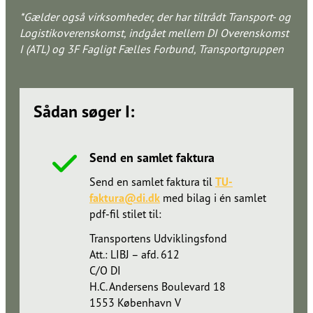
*Gælder også virksomheder, der har tiltrådt Transport- og
Logistikoverenskomst, indgået mellem DI Overenskomst
I (ATL) og 3F Fagligt Fælles Forbund, Transportgruppen​​​​‌ ‍ ​‍​‍‌‍ ‌ ​‍‌‍‍‌‌‍‌ ‌‍‍‌‌‍ ‍​‍​‍​ ‍‍​‍​‍‌ ​ ‌‍​‌‌‍ ‍‌‍‍‌‌ ‌​‌ ‍‌​‍ ‍‌‍‍‌‌‍ ​‍​‍​‍ ​​‍​‍‌‍‍​‌ ​‍‌‍‌‌‌‍‌‍​‍​‍​ ‍‍​‍​‍‌‍‍​‌ ‌​‌ ‌​‌ ​​‌ ​ ​ ‍‍​‍ ​‍ ‌ ‌​‌ ‌‌​‍ ‍‌ ​ ‌‍​‌‌‍ ‍‌‍‍‌‌ ‌​‌ ‍‌​‍ ‍‌ ​ ‌ ‌​‌ ‌‌‌‍‌​‌‍‍‌‌‍ ​‍ ‌‍‍‌‌‍ ‍‌ ‌​‌‍‌‌‌‍ ‍‌ ‌​​‍ ‌‍‌‌‌‍‌​‌‍‍‌‌ ‌​​‍ ‌‍ ‌‌‍ ‌‍‌​‌‍‌‌​ ‌‌ ​​‌ ​‍‌‍‌‌‌ ​ ‌‍‌‌‌‍ ‍‌ ‌​‌‍​‌‌ ‌​‌‍‍‌‌‍ ‌‍ ‍​ ‍ ‌‍‍‌‌‍‌​​ ‌‌ ​​‌‍​‌‌‍‌ ‌‍‌‌​‍ ‌‌ ‌​‌‍‍‌‌‍ ​‌ ​ ‌‍‍ ‌ ‌‌‌‍‌​​‍ ‌‌ ‌​‌‍‍‌‌‍ ​​‍ ‌‌ ‌‍‌‍‍‌‌ ​‍‌‍‍ ‌ ​ ‌‍ ‌‍ ‌‌‍‍​‌‍‌‌‌‍‌​‌‍‌‌‌ ​‍​ ‍ ‌ ‌​‌ ‍‌‌ ​​‌‍‌‌​ ‌‌ ​​‌‍​‌‌‍‌ ‌‍‌‌​ ‍ ‌ ​​‌‍​‌‌ ‌​‌‍‍​​ ‌‌ ​ ‌‍‌‌‌‍​ ‌ ‌​‌‍‍‌‌‍ ‌‍ ‍‌ ​ ​‍‌‌​ ‌‌‌​​‍‌‌ ‌‍‍ ‌‍‌‌‌ ‍‌​‍‌‌​ ​ ‌​‌​​‍‌‌​ ​ ‌​‌​​‍‌‌​ ​‍​ ​‍​ ​‌​ ‌‍​ ​ ​ ​‍​ ‌‍​ ​‍‌‍​‍‌‍​ ​ ​‌‌‍‌​​ ‌ ‌‍‌‌​‍‌‌​ ​‍​ ​‍​‍‌‌​ ‌‌‌​‌​​‍ ‍‌‍​ ‌‍ ‌‍ ‍‌ ‌​‌‍‌‌‌‍ ‍‌ ‌​​‍‌‌​ ‌‌‌​​‍‌‌ ‌‍‍ ‌‍‌‌‌ ‍‌​‍‌‌​ ​ ‌​‌​​‍‌‌​ ​ ‌​‌​​‍‌‌​ ​‍​ ​‍‌‍​ ​ ‍​‌‍​‍​ ‌‌‌‍​ ‌‍‌‍​ ‌‍​ ‌ ‌‍​‍‌‍​‌‌‍‌‌​ ​​​‍‌‌​ ​‍​ ​‍​‍‌‌​ ‌‌‌​‌​​‍ ‍‌‍​‍‌‍ ​‌‍ ‌‍​ ‌‍‍ ‌ ​ ​‍‌‌​ ‌‌‌​​‍‌‌ ‌‍‍ ‌‍‌‌‌ ‍‌​‍‌‌​ ​ ‌​‌​​‍‌‌​ ​ ‌​‌​​‍‌‌​ ​‍​ ​‍‌‍​ ​ ​‍‌‍​ ​ ‍​​ ​ ​ ​‍‌‍‌‍​ ​‌​ ​ ​ ​‌​ ‍‌​ ‍‌​‍‌‌​ ​‍​ ​‍​‍‌‌​ ‌‌‌​‌​​‍ ‍‌‍​‍‌‍ ‌‍‌​‌ ‍‌​‍‌‌​ ‌‌‌​​‍‌‌ ‌‍‍ ‌‍‌‌‌ ‍‌​‍‌‌​ ​ ‌​‌​​‍‌‌​ ​ ‌​‌​​‍‌‌​ ​‍​ ​‍‌‍​ ​ ‌​‌‍‌‌​ ​‌​ ‍​​ ‍​​ ‌ ‌‍​‌​ ​ ​ ​​‌‍​‌​ ‍‌​‍‌‌​ ​‍​ ​‍​‍‌‌​ ‌‌‌​‌​​‍ ‍‌‍​ ‌‍‍​‌‍‍‌‌‍ ​‌‍‌​‌ ​‍‌‍‌‌‌‍ ‍​‍‌‌​ ‌‌‌​​‍‌‌ ‌‍‍ ‌‍‌‌‌ ‍‌​‍‌‌​ ​ ‌​‌​​‍‌‌​ ​ ‌​‌​​‍‌‌​ ​‍​ ​‍‌‍​‍‌‍‌​‌‍‌​‌‍​‌‌‍‌​​ ‍‌​ ‍​‌‍‌‌​ ​ ‌‍‌‌​ ‌​​ ‍‌​‍‌‌​ ​‍​ ​‍​‍‌‌​ ‌‌‌​‌​​‍ ‍‌ ‌​‌‍‌‌‌ ‍​‌ ‌​​ ‌‍​‍‌‍​‌‌ ​ ‌‍‌‌‌‌‌‌‌ ​‍‌‍ ​​ ‌‌‍‍​‌ ‌​‌ ‌​‌ ​​‌ ​ ​‍‌‌​ ​ ‌​​‌​‍‌‌​ ​‍‌​‌‍​‍‌‌​ ​‍‌​‌‍‌ ‌​‌ ‌‌​‍ ‍‌ ​ ‌‍​‌‌‍ ‍‌‍‍‌‌ ‌​‌ ‍‌​‍ ‍‌ ​ ‌ ‌​‌ ‌‌‌‍‌​‌‍‍‌‌‍ ​‍‌‍‌‍‍‌‌‍‌​​ ‌‌ ​​‌‍​‌‌‍‌ ‌‍‌‌​‍ ‌‌ ‌​‌‍‍‌‌‍ ​‌ ​ ‌‍‍ ‌ ‌‌‌‍‌​​‍ ‌‌ ‌​‌‍‍‌‌‍ ​​‍ ‌‌ ‌‍‌‍‍‌‌ ​‍‌‍‍ ‌ ​ ‌‍ ‌‍ ‌‌‍‍​‌‍‌‌‌‍‌​‌‍‌‌‌ ​‍​‍‌‍‌ ‌​‌ ‍‌‌ ​​‌‍‌‌​ ‌‌ ​​‌‍​‌‌‍‌ ‌‍‌‌​‍‌‍‌ ​​‌‍​‌‌ ‌​‌‍‍​​ ‌‌ ​ ‌‍‌‌‌‍​ ‌ ‌​‌‍‍‌‌‍ ‌‍ ‍‌ ​ ​‍‌‌​ ‌‌‌​​‍‌‌ ‌‍‍ ‌‍‌‌‌ ‍‌​‍‌‌​ ​ ‌​‌​​‍‌‌​ ​ ‌​‌​​‍‌‌​ ​‍​ ​‍​ ​‌​ ‌‍​ ​ ​ ​‍​ ‌‍​ ​‍‌‍​‍‌‍​ ​ ​‌‌‍‌​​ ‌ ‌‍‌‌​‍‌‌​ ​‍​ ​‍​‍‌‌​ ‌‌‌​‌​​‍ ‍‌‍​ ‌‍ ‌‍ ‍‌ ‌​‌‍‌‌‌‍ ‍‌ ‌​​‍‌‌​ ‌‌‌​​‍‌‌ ‌‍‍ ‌‍‌‌‌ ‍‌​‍‌‌​ ​ ‌​‌​​‍‌‌​ ​ ‌​‌​​‍‌‌​ ​‍​ ​‍‌‍​ ​ ‍​‌‍​‍​ ‌‌‌‍​ ‌‍‌‍​ ‌‍​ ‌ ‌‍​‍‌‍​‌‌‍‌‌​ ​​​‍‌‌​ ​‍​ ​‍​‍‌‌​ ‌‌‌​‌​​‍ ‍‌‍​‍‌‍ ​‌‍ ‌‍​ ‌‍‍ ‌ ​ ​‍‌‌​ ‌‌‌​​‍‌‌ ‌‍‍ ‌‍‌‌‌ ‍‌​‍‌‌​ ​ ‌​‌​​‍‌‌​ ​ ‌​‌​​‍‌‌​ ​‍​ ​‍‌‍​ ​ ​‍‌‍​ ​ ‍​​ ​ ​ ​‍‌‍‌‍​ ​‌​ ​ ​ ​‌​ ‍‌​ ‍‌​‍‌‌​ ​‍​ ​‍​‍‌‌​ ‌‌‌​‌​​‍ ‍‌‍​‍‌‍ ‌‍‌​‌ ‍‌​‍‌‌​ ‌‌‌​​‍‌‌ ‌‍‍ ‌‍‌‌‌ ‍‌​‍‌‌​ ​ ‌​‌​​‍‌‌​ ​ ‌​‌​​‍‌‌​ ​‍​ ​‍‌‍​ ​ ‌​‌‍‌‌​ ​‌​ ‍​​ ‍​​ ‌ ‌‍​‌​ ​ ​ ​​‌‍​‌​ ‍‌​‍‌‌​ ​‍​ ​‍​‍‌‌​ ‌‌‌​‌​​‍ ‍‌‍​ ‌‍‍​‌‍‍‌‌‍ ​‌‍‌​‌ ​‍‌‍‌‌‌‍ ‍​‍‌‌​ ‌‌‌​​‍‌‌ ‌‍‍ ‌‍‌‌‌ ‍‌​‍‌‌​ ​ ‌​‌​​‍‌‌​ ​ ‌​‌​​‍‌‌​ ​‍​ ​‍‌‍​‍‌‍‌​‌‍‌​‌‍​‌‌‍‌​​ ‍‌​ ‍​‌‍‌‌​ ​ ‌‍‌‌​ ‌​​ ‍‌​‍‌‌​ ​‍​ ​‍​‍‌‌​ ‌‌‌​‌​​‍ ‍‌ ‌​‌‍‌‌‌ ‍​‌ ‌​​‍‌‍‌ ​​‌‍‌‌‌ ​‍‌ ​ ‌ ​​‌‍‌‌‌‍​ ‌ ‌​‌‍‍‌‌ ‌‍‌‍‌‌​ ‌‌ ​​‌ ‌‌‌‍​‍‌‍ ​‌‍‍‌‌ ​ ‌‍‍​‌‍‌‌‌‍‌​​‍​‍‌ ‌
Sådan søger I:​​​​‌ ‍ ​‍​‍‌‍ ‌ ​‍‌‍‍‌‌‍‌ ‌‍‍‌‌‍ ‍​‍​‍​ ‍‍​‍​‍‌ ​ ‌‍​‌‌‍ ‍‌‍‍‌‌ ‌​‌ ‍‌​‍ ‍‌‍‍‌‌‍ ​‍​‍​‍ ​​‍​‍‌‍‍​‌ ​‍‌‍‌‌‌‍‌‍​‍​‍​ ‍‍​‍​‍‌‍‍​‌ ‌​‌ ‌​‌ ​​‌ ​ ​ ‍‍​‍ ​‍ ‌ ‌​‌ ‌‌​‍ ‍‌ ​ ‌‍​‌‌‍ ‍‌‍‍‌‌ ‌​‌ ‍‌​‍ ‍‌ ​ ‌ ‌​‌ ‌‌‌‍‌​‌‍‍‌‌‍ ​‍ ‌‍‍‌‌‍ ‍‌ ‌​‌‍‌‌‌‍ ‍‌ ‌​​‍ ‌‍‌‌‌‍‌​‌‍‍‌‌ ‌​​‍ ‌‍ ‌‌‍ ‌‍‌​‌‍‌‌​ ‌‌ ​​‌ ​‍‌‍‌‌‌ ​ ‌‍‌‌‌‍ ‍‌ ‌​‌‍​‌‌ ‌​‌‍‍‌‌‍ ‌‍ ‍​ ‍ ‌‍‍‌‌‍‌​​ ‌‌ ​​‌‍​‌‌‍‌ ‌‍‌‌​‍ ‌‌ ‌​‌‍‍‌‌‍ ​‌ ​ ‌‍‍ ‌ ‌‌‌‍‌​​‍ ‌‌ ‌​‌‍‍‌‌‍ ​​‍ ‌‌ ‌‍‌‍‍‌‌ ​‍‌‍‍ ‌ ​ ‌‍ ‌‍ ‌‌‍‍​‌‍‌‌‌‍‌​‌‍‌‌‌ ​‍​ ‍ ‌ ‌​‌ ‍‌‌ ​​‌‍‌‌​ ‌‌ ​​‌‍​‌‌‍‌ ‌‍‌‌​ ‍ ‌ ​​‌‍​‌‌ ‌​‌‍‍​​ ‌‌ ​ ‌‍‌‌‌‍​ ‌ ‌​‌‍‍‌‌‍ ‌‍ ‍‌ ​ ​‍‌‌​ ‌‌‌​​‍‌‌ ‌‍‍ ‌‍‌‌‌ ‍‌​‍‌‌​ ​ ‌​‌​​‍‌‌​ ​ ‌​‌​​‍‌‌​ ​‍​ ​‍​ ​‌​ ‌‍​ ​ ​ ​‍​ ‌‍​ ​‍‌‍​‍‌‍​ ​ ​‌‌‍‌​​ ‌ ‌‍‌‌​‍‌‌​ ​‍​ ​‍​‍‌‌​ ‌‌‌​‌​​‍ ‍‌‍​ ‌‍ ‌‍ ‍‌ ‌​‌‍‌‌‌‍ ‍‌ ‌​​‍‌‌​ ‌‌‌​​‍‌‌ ‌‍‍ ‌‍‌‌‌ ‍‌​‍‌‌​ ​ ‌​‌​​‍‌‌​ ​ ‌​‌​​‍‌‌​ ​‍​ ​‍‌‍​ ​ ‍​‌‍​‍​ ‌‌‌‍​ ‌‍‌‍​ ‌‍​ ‌ ‌‍​‍‌‍​‌‌‍‌‌​ ​​​‍‌‌​ ​‍​ ​‍​‍‌‌​ ‌‌‌​‌​​‍ ‍‌‍​‍‌‍ ​‌‍ ‌‍​ ‌‍‍ ‌ ​ ​‍‌‌​ ‌‌‌​​‍‌‌ ‌‍‍ ‌‍‌‌‌ ‍‌​‍‌‌​ ​ ‌​‌​​‍‌‌​ ​ ‌​‌​​‍‌‌​ ​‍​ ​‍​ ‍‌‌‍​ ​ ‌​​ ‌​‌‍‌​​ ​‍​ ​‌​ ‌‌‌‍‌‌​ ‌​‌‍​ ​ ‌‍​‍‌‌​ ​‍​ ​‍​‍‌‌​ ‌‌‌​‌​​‍ ‍‌‍‍​‌‍‌‌‌‍​‌‌‍‌​‌‍‍‌‌‍ ‍‌‍‌ ​ ‌‍​‍‌‍​‌‌ ​ ‌‍‌‌‌‌‌‌‌ ​‍‌‍ ​​ ‌‌‍‍​‌ ‌​‌ ‌​‌ ​​‌ ​ ​‍‌‌​ ​ ‌​​‌​‍‌‌​ ​‍‌​‌‍​‍‌‌​ ​‍‌​‌‍‌ ‌​‌ ‌‌​‍ ‍‌ ​ ‌‍​‌‌‍ ‍‌‍‍‌‌ ‌​‌ ‍‌​‍ ‍‌ ​ ‌ ‌​‌ ‌‌‌‍‌​‌‍‍‌‌‍ ​‍‌‍‌‍‍‌‌‍‌​​ ‌‌ ​​‌‍​‌‌‍‌ ‌‍‌‌​‍ ‌‌ ‌​‌‍‍‌‌‍ ​‌ ​ ‌‍‍ ‌ ‌‌‌‍‌​​‍ ‌‌ ‌​‌‍‍‌‌‍ ​​‍ ‌‌ ‌‍‌‍‍‌‌ ​‍‌‍‍ ‌ ​ ‌‍ ‌‍ ‌‌‍‍​‌‍‌‌‌‍‌​‌‍‌‌‌ ​‍​‍‌‍‌ ‌​‌ ‍‌‌ ​​‌‍‌‌​ ‌‌ ​​‌‍​‌‌‍‌ ‌‍‌‌​‍‌‍‌ ​​‌‍​‌‌ ‌​‌‍‍​​ ‌‌ ​ ‌‍‌‌‌‍​ ‌ ‌​‌‍‍‌‌‍ ‌‍ ‍‌ ​ ​‍‌‌​ ‌‌‌​​‍‌‌ ‌‍‍ ‌‍‌‌‌ ‍‌​‍‌‌​ ​ ‌​‌​​‍‌‌​ ​ ‌​‌​​‍‌‌​ ​‍​ ​‍​ ​‌​ ‌‍​ ​ ​ ​‍​ ‌‍​ ​‍‌‍​‍‌‍​ ​ ​‌‌‍‌​​ ‌ ‌‍‌‌​‍‌‌​ ​‍​ ​‍​‍‌‌​ ‌‌‌​‌​​‍ ‍‌‍​ ‌‍ ‌‍ ‍‌ ‌​‌‍‌‌‌‍ ‍‌ ‌​​‍‌‌​ ‌‌‌​​‍‌‌ ‌‍‍ ‌‍‌‌‌ ‍‌​‍‌‌​ ​ ‌​‌​​‍‌‌​ ​ ‌​‌​​‍‌‌​ ​‍​ ​‍‌‍​ ​ ‍​‌‍​‍​ ‌‌‌‍​ ‌‍‌‍​ ‌‍​ ‌ ‌‍​‍‌‍​‌‌‍‌‌​ ​​​‍‌‌​ ​‍​ ​‍​‍‌‌​ ‌‌‌​‌​​‍ ‍‌‍​‍‌‍ ​‌‍ ‌‍​ ‌‍‍ ‌ ​ ​‍‌‌​ ‌‌‌​​‍‌‌ ‌‍‍ ‌‍‌‌‌ ‍‌​‍‌‌​ ​ ‌​‌​​‍‌‌​ ​ ‌​‌​​‍‌‌​ ​‍​ ​‍​ ‍‌‌‍​ ​ ‌​​ ‌​‌‍‌​​ ​‍​ ​‌​ ‌‌‌‍‌‌​ ‌​‌‍​ ​ ‌‍​‍‌‌​ ​‍​ ​‍​‍‌‌​ ‌‌‌​‌​​‍ ‍‌‍‍​‌‍‌‌‌‍​‌‌‍‌​‌‍‍‌‌‍ ‍‌‍‌ ​‍‌‍‌ ​​‌‍‌‌‌ ​‍‌ ​ ‌ ​​‌‍‌‌‌‍​ ‌ ‌​‌‍‍‌‌ ‌‍‌‍‌‌​ ‌‌ ​​‌ ‌‌‌‍​‍‌‍ ​‌‍‍‌‌ ​ ‌‍‍​‌‍‌‌‌‍‌​​‍​‍‌ ‌
Send en samlet faktura​​​​‌ ‍ ​‍​‍‌‍ ‌ ​‍‌‍‍‌‌‍‌ ‌‍‍‌‌‍ ‍​‍​‍​ ‍‍​‍​‍‌ ​ ‌‍​‌‌‍ ‍‌‍‍‌‌ ‌​‌ ‍‌​‍ ‍‌‍‍‌‌‍ ​‍​‍​‍ ​​‍​‍‌‍‍​‌ ​‍‌‍‌‌‌‍‌‍​‍​‍​ ‍‍​‍​‍‌‍‍​‌ ‌​‌ ‌​‌ ​​‌ ​ ​ ‍‍​‍ ​‍ ‌ ‌​‌ ‌‌​‍ ‍‌ ​ ‌‍​‌‌‍ ‍‌‍‍‌‌ ‌​‌ ‍‌​‍ ‍‌ ​ ‌ ‌​‌ ‌‌‌‍‌​‌‍‍‌‌‍ ​‍ ‌‍‍‌‌‍ ‍‌ ‌​‌‍‌‌‌‍ ‍‌ ‌​​‍ ‌‍‌‌‌‍‌​‌‍‍‌‌ ‌​​‍ ‌‍ ‌‌‍ ‌‍‌​‌‍‌‌​ ‌‌ ​​‌ ​‍‌‍‌‌‌ ​ ‌‍‌‌‌‍ ‍‌ ‌​‌‍​‌‌ ‌​‌‍‍‌‌‍ ‌‍ ‍​ ‍ ‌‍‍‌‌‍‌​​ ‌‌ ​​‌‍​‌‌‍‌ ‌‍‌‌​‍ ‌‌ ‌​‌‍‍‌‌‍ ​‌ ​ ‌‍‍ ‌ ‌‌‌‍‌​​‍ ‌‌ ‌​‌‍‍‌‌‍ ​​‍ ‌‌ ‌‍‌‍‍‌‌ ​‍‌‍‍ ‌ ​ ‌‍ ‌‍ ‌‌‍‍​‌‍‌‌‌‍‌​‌‍‌‌‌ ​‍​ ‍ ‌ ‌​‌ ‍‌‌ ​​‌‍‌‌​ ‌‌ ​​‌‍​‌‌‍‌ ‌‍‌‌​ ‍ ‌ ​​‌‍​‌‌ ‌​‌‍‍​​ ‌‌ ​ ‌‍‌‌‌‍​ ‌ ‌​‌‍‍‌‌‍ ‌‍ ‍‌ ​ ​‍‌‌​ ‌‌‌​​‍‌‌ ‌‍‍ ‌‍‌‌‌ ‍‌​‍‌‌​ ​ ‌​‌​​‍‌‌​ ​ ‌​‌​​‍‌‌​ ​‍​ ​‍​ ​‌​ ‌‍​ ​ ​ ​‍​ ‌‍​ ​‍‌‍​‍‌‍​ ​ ​‌‌‍‌​​ ‌ ‌‍‌‌​‍‌‌​ ​‍​ ​‍​‍‌‌​ ‌‌‌​‌​​‍ ‍‌‍​ ‌‍ ‌‍ ‍‌ ‌​‌‍‌‌‌‍ ‍‌ ‌​​‍‌‌​ ‌‌‌​​‍‌‌ ‌‍‍ ‌‍‌‌‌ ‍‌​‍‌‌​ ​ ‌​‌​​‍‌‌​ ​ ‌​‌​​‍‌‌​ ​‍​ ​‍‌‍​ ​ ‍​‌‍​‍​ ‌‌‌‍​ ‌‍‌‍​ ‌‍​ ‌ ‌‍​‍‌‍​‌‌‍‌‌​ ​​​‍‌‌​ ​‍​ ​‍​‍‌‌​ ‌‌‌​‌​​‍ ‍‌‍​‍‌‍ ​‌‍ ‌‍​ ‌‍‍ ‌ ​ ​‍‌‌​ ‌‌‌​​‍‌‌ ‌‍‍ ‌‍‌‌‌ ‍‌​‍‌‌​ ​ ‌​‌​​‍‌‌​ ​ ‌​‌​​‍‌‌​ ​‍​ ​‍​ ‍‌‌‍​ ​ ‌​​ ‌​‌‍‌​​ ​‍​ ​‌​ ‌‌‌‍‌‌​ ‌​‌‍​ ​ ‌‍​‍‌‌​ ​‍​ ​‍​‍‌‌​ ‌‌‌​‌​​‍ ‍‌‍‍‌‌ ‌​‌‍‌‌‌‍ ‌‌ ​ ​‍‌‌​ ‌‌‌​​‍‌‌ ‌‍‍ ‌‍‌‌‌ ‍‌​‍‌‌​ ​ ‌​‌​​‍‌‌​ ​ ‌​‌​​‍‌‌​ ​‍​ ​‍‌‍‌‍​ ‍‌​ ‍​​ ‍‌‌‍‌​‌‍‌‍​ ​‌‌‍‌‍​ ‌‍​ ‌​‌‍​ ​ ‌‌​‍‌‌​ ​‍​ ​‍​‍‌‌​ ‌‌‌​‌​​‍ ‍‌ ‌​‌‍‍‌‌ ‌​‌‍ ​‌‍‌‌​ ‌‍​‍‌‍​‌‌ ​ ‌‍‌‌‌‌‌‌‌ ​‍‌‍ ​​ ‌‌‍‍​‌ ‌​‌ ‌​‌ ​​‌ ​ ​‍‌‌​ ​ ‌​​‌​‍‌‌​ ​‍‌​‌‍​‍‌‌​ ​‍‌​‌‍‌ ‌​‌ ‌‌​‍ ‍‌ ​ ‌‍​‌‌‍ ‍‌‍‍‌‌ ‌​‌ ‍‌​‍ ‍‌ ​ ‌ ‌​‌ ‌‌‌‍‌​‌‍‍‌‌‍ ​‍‌‍‌‍‍‌‌‍‌​​ ‌‌ ​​‌‍​‌‌‍‌ ‌‍‌‌​‍ ‌‌ ‌​‌‍‍‌‌‍ ​‌ ​ ‌‍‍ ‌ ‌‌‌‍‌​​‍ ‌‌ ‌​‌‍‍‌‌‍ ​​‍ ‌‌ ‌‍‌‍‍‌‌ ​‍‌‍‍ ‌ ​ ‌‍ ‌‍ ‌‌‍‍​‌‍‌‌‌‍‌​‌‍‌‌‌ ​‍​‍‌‍‌ ‌​‌ ‍‌‌ ​​‌‍‌‌​ ‌‌ ​​‌‍​‌‌‍‌ ‌‍‌‌​‍‌‍‌ ​​‌‍​‌‌ ‌​‌‍‍​​ ‌‌ ​ ‌‍‌‌‌‍​ ‌ ‌​‌‍‍‌‌‍ ‌‍ ‍‌ ​ ​‍‌‌​ ‌‌‌​​‍‌‌ ‌‍‍ ‌‍‌‌‌ ‍‌​‍‌‌​ ​ ‌​‌​​‍‌‌​ ​ ‌​‌​​‍‌‌​ ​‍​ ​‍​ ​‌​ ‌‍​ ​ ​ ​‍​ ‌‍​ ​‍‌‍​‍‌‍​ ​ ​‌‌‍‌​​ ‌ ‌‍‌‌​‍‌‌​ ​‍​ ​‍​‍‌‌​ ‌‌‌​‌​​‍ ‍‌‍​ ‌‍ ‌‍ ‍‌ ‌​‌‍‌‌‌‍ ‍‌ ‌​​‍‌‌​ ‌‌‌​​‍‌‌ ‌‍‍ ‌‍‌‌‌ ‍‌​‍‌‌​ ​ ‌​‌​​‍‌‌​ ​ ‌​‌​​‍‌‌​ ​‍​ ​‍‌‍​ ​ ‍​‌‍​‍​ ‌‌‌‍​ ‌‍‌‍​ ‌‍​ ‌ ‌‍​‍‌‍​‌‌‍‌‌​ ​​​‍‌‌​ ​‍​ ​‍​‍‌‌​ ‌‌‌​‌​​‍ ‍‌‍​‍‌‍ ​‌‍ ‌‍​ ‌‍‍ ‌ ​ ​‍‌‌​ ‌‌‌​​‍‌‌ ‌‍‍ ‌‍‌‌‌ ‍‌​‍‌‌​ ​ ‌​‌​​‍‌‌​ ​ ‌​‌​​‍‌‌​ ​‍​ ​‍​ ‍‌‌‍​ ​ ‌​​ ‌​‌‍‌​​ ​‍​ ​‌​ ‌‌‌‍‌‌​ ‌​‌‍​ ​ ‌‍​‍‌‌​ ​‍​ ​‍​‍‌‌​ ‌‌‌​‌​​‍ ‍‌‍‍‌‌ ‌​‌‍‌‌‌‍ ‌‌ ​ ​‍‌‌​ ‌‌‌​​‍‌‌ ‌‍‍ ‌‍‌‌‌ ‍‌​‍‌‌​ ​ ‌​‌​​‍‌‌​ ​ ‌​‌​​‍‌‌​ ​‍​ ​‍‌‍‌‍​ ‍‌​ ‍​​ ‍‌‌‍‌​‌‍‌‍​ ​‌‌‍‌‍​ ‌‍​ ‌​‌‍​ ​ ‌‌​‍‌‌​ ​‍​ ​‍​‍‌‌​ ‌‌‌​‌​​‍ ‍‌ ‌​‌‍‍‌‌ ‌​‌‍ ​‌‍‌‌​‍‌‍‌ ​​‌‍‌‌‌ ​‍‌ ​ ‌ ​​‌‍‌‌‌‍​ ‌ ‌​‌‍‍‌‌ ‌‍‌‍‌‌​ ‌‌ ​​‌ ‌‌‌‍​‍‌‍ ​‌‍‍‌‌ ​ ‌‍‍​‌‍‌‌‌‍‌​​‍​‍‌ ‌
Send en samlet faktura til ​​​​‌ ‍ ​‍​‍‌‍ ‌ ​‍‌‍‍‌‌‍‌ ‌‍‍‌‌‍ ‍​‍​‍​ ‍‍​‍​‍‌ ​ ‌‍​‌‌‍ ‍‌‍‍‌‌ ‌​‌ ‍‌​‍ ‍‌‍‍‌‌‍ ​‍​‍​‍ ​​‍​‍‌‍‍​‌ ​‍‌‍‌‌‌‍‌‍​‍​‍​ ‍‍​‍​‍‌‍‍​‌ ‌​‌ ‌​‌ ​​‌ ​ ​ ‍‍​‍ ​‍ ‌ ‌​‌ ‌‌​‍ ‍‌ ​ ‌‍​‌‌‍ ‍‌‍‍‌‌ ‌​‌ ‍‌​‍ ‍‌ ​ ‌ ‌​‌ ‌‌‌‍‌​‌‍‍‌‌‍ ​‍ ‌‍‍‌‌‍ ‍‌ ‌​‌‍‌‌‌‍ ‍‌ ‌​​‍ ‌‍‌‌‌‍‌​‌‍‍‌‌ ‌​​‍ ‌‍ ‌‌‍ ‌‍‌​‌‍‌‌​ ‌‌ ​​‌ ​‍‌‍‌‌‌ ​ ‌‍‌‌‌‍ ‍‌ ‌​‌‍​‌‌ ‌​‌‍‍‌‌‍ ‌‍ ‍​ ‍ ‌‍‍‌‌‍‌​​ ‌‌ ​​‌‍​‌‌‍‌ ‌‍‌‌​‍ ‌‌ ‌​‌‍‍‌‌‍ ​‌ ​ ‌‍‍ ‌ ‌‌‌‍‌​​‍ ‌‌ ‌​‌‍‍‌‌‍ ​​‍ ‌‌ ‌‍‌‍‍‌‌ ​‍‌‍‍ ‌ ​ ‌‍ ‌‍ ‌‌‍‍​‌‍‌‌‌‍‌​‌‍‌‌‌ ​‍​ ‍ ‌ ‌​‌ ‍‌‌ ​​‌‍‌‌​ ‌‌ ​​‌‍​‌‌‍‌ ‌‍‌‌​ ‍ ‌ ​​‌‍​‌‌ ‌​‌‍‍​​ ‌‌ ​ ‌‍‌‌‌‍​ ‌ ‌​‌‍‍‌‌‍ ‌‍ ‍‌ ​ ​‍‌‌​ ‌‌‌​​‍‌‌ ‌‍‍ ‌‍‌‌‌ ‍‌​‍‌‌​ ​ ‌​‌​​‍‌‌​ ​ ‌​‌​​‍‌‌​ ​‍​ ​‍​ ​‌​ ‌‍​ ​ ​ ​‍​ ‌‍​ ​‍‌‍​‍‌‍​ ​ ​‌‌‍‌​​ ‌ ‌‍‌‌​‍‌‌​ ​‍​ ​‍​‍‌‌​ ‌‌‌​‌​​‍ ‍‌‍​ ‌‍ ‌‍ ‍‌ ‌​‌‍‌‌‌‍ ‍‌ ‌​​‍‌‌​ ‌‌‌​​‍‌‌ ‌‍‍ ‌‍‌‌‌ ‍‌​‍‌‌​ ​ ‌​‌​​‍‌‌​ ​ ‌​‌​​‍‌‌​ ​‍​ ​‍‌‍​ ​ ‍​‌‍​‍​ ‌‌‌‍​ ‌‍‌‍​ ‌‍​ ‌ ‌‍​‍‌‍​‌‌‍‌‌​ ​​​‍‌‌​ ​‍​ ​‍​‍‌‌​ ‌‌‌​‌​​‍ ‍‌‍​‍‌‍ ​‌‍ ‌‍​ ‌‍‍ ‌ ​ ​‍‌‌​ ‌‌‌​​‍‌‌ ‌‍‍ ‌‍‌‌‌ ‍‌​‍‌‌​ ​ ‌​‌​​‍‌‌​ ​ ‌​‌​​‍‌‌​ ​‍​ ​‍​ ‍‌‌‍​ ​ ‌​​ ‌​‌‍‌​​ ​‍​ ​‌​ ‌‌‌‍‌‌​ ‌​‌‍​ ​ ‌‍​‍‌‌​ ​‍​ ​‍​‍‌‌​ ‌‌‌​‌​​‍ ‍‌‍‍‌‌ ‌​‌‍‌‌‌‍ ‌‌ ​ ​‍‌‌​ ‌‌‌​​‍‌‌ ‌‍‍ ‌‍‌‌‌ ‍‌​‍‌‌​ ​ ‌​‌​​‍‌‌​ ​ ‌​‌​​‍‌‌​ ​‍​ ​‍‌‍‌‍​ ‍‌​ ‍​​ ‍‌‌‍‌​‌‍‌‍​ ​‌‌‍‌‍​ ‌‍​ ‌​‌‍​ ​ ‌‌​‍‌‌​ ​‍​ ​‍​‍‌‌​ ‌‌‌​‌​​‍ ‍‌‍​‍‌‍ ‌‍‌​‌ ‍‌​‍‌‌​ ‌‌‌​​‍‌‌ ‌‍‍ ‌‍‌‌‌ ‍‌​‍‌‌​ ​ ‌​‌​​‍‌‌​ ​ ‌​‌​​‍‌‌​ ​‍​ ​‍​ ​ ​ ‍​‌‍​‌​ ​‍​ ​‌​ ​​​ ‌ ​ ​‌‌‍​‍‌‍​‌‌‍‌​​ ‍​​‍‌‌​ ​‍​ ​‍​‍‌‌​ ‌‌‌​‌​​‍ ‍‌‍​ ‌‍‍​‌‍‍‌‌‍ ​‌‍‌​‌ ​‍‌‍‌‌‌‍ ‍​‍‌‌​ ‌‌‌​​‍‌‌ ‌‍‍ ‌‍‌‌‌ ‍‌​‍‌‌​ ​ ‌​‌​​‍‌‌​ ​ ‌​‌​​‍‌‌​ ​‍​ ​‍​ ‍‌‌‍​‍​ ​ ​ ‍​​ ‍‌‌‍‌‌​ ​‍‌‍‌​​ ‍‌‌‍​‍‌‍​‌‌‍‌‌​‍‌‌​ ​‍​ ​‍​‍‌‌​ ‌‌‌​‌​​‍ ‍‌ ‌​‌‍‌‌‌ ‍​‌ ‌​​ ‌‍​‍‌‍​‌‌ ​ ‌‍‌‌‌‌‌‌‌ ​‍‌‍ ​​ ‌‌‍‍​‌ ‌​‌ ‌​‌ ​​‌ ​ ​‍‌‌​ ​ ‌​​‌​‍‌‌​ ​‍‌​‌‍​‍‌‌​ ​‍‌​‌‍‌ ‌​‌ ‌‌​‍ ‍‌ ​ ‌‍​‌‌‍ ‍‌‍‍‌‌ ‌​‌ ‍‌​‍ ‍‌ ​ ‌ ‌​‌ ‌‌‌‍‌​‌‍‍‌‌‍ ​‍‌‍‌‍‍‌‌‍‌​​ ‌‌ ​​‌‍​‌‌‍‌ ‌‍‌‌​‍ ‌‌ ‌​‌‍‍‌‌‍ ​‌ ​ ‌‍‍ ‌ ‌‌‌‍‌​​‍ ‌‌ ‌​‌‍‍‌‌‍ ​​‍ ‌‌ ‌‍‌‍‍‌‌ ​‍‌‍‍ ‌ ​ ‌‍ ‌‍ ‌‌‍‍​‌‍‌‌‌‍‌​‌‍‌‌‌ ​‍​‍‌‍‌ ‌​‌ ‍‌‌ ​​‌‍‌‌​ ‌‌ ​​‌‍​‌‌‍‌ ‌‍‌‌​‍‌‍‌ ​​‌‍​‌‌ ‌​‌‍‍​​ ‌‌ ​ ‌‍‌‌‌‍​ ‌ ‌​‌‍‍‌‌‍ ‌‍ ‍‌ ​ ​‍‌‌​ ‌‌‌​​‍‌‌ ‌‍‍ ‌‍‌‌‌ ‍‌​‍‌‌​ ​ ‌​‌​​‍‌‌​ ​ ‌​‌​​‍‌‌​ ​‍​ ​‍​ ​‌​ ‌‍​ ​ ​ ​‍​ ‌‍​ ​‍‌‍​‍‌‍​ ​ ​‌‌‍‌​​ ‌ ‌‍‌‌​‍‌‌​ ​‍​ ​‍​‍‌‌​ ‌‌‌​‌​​‍ ‍‌‍​ ‌‍ ‌‍ ‍‌ ‌​‌‍‌‌‌‍ ‍‌ ‌​​‍‌‌​ ‌‌‌​​‍‌‌ ‌‍‍ ‌‍‌‌‌ ‍‌​‍‌‌​ ​ ‌​‌​​‍‌‌​ ​ ‌​‌​​‍‌‌​ ​‍​ ​‍‌‍​ ​ ‍​‌‍​‍​ ‌‌‌‍​ ‌‍‌‍​ ‌‍​ ‌ ‌‍​‍‌‍​‌‌‍‌‌​ ​​​‍‌‌​ ​‍​ ​‍​‍‌‌​ ‌‌‌​‌​​‍ ‍‌‍​‍‌‍ ​‌‍ ‌‍​ ‌‍‍ ‌ ​ ​‍‌‌​ ‌‌‌​​‍‌‌ ‌‍‍ ‌‍‌‌‌ ‍‌​‍‌‌​ ​ ‌​‌​​‍‌‌​ ​ ‌​‌​​‍‌‌​ ​‍​ ​‍​ ‍‌‌‍​ ​ ‌​​ ‌​‌‍‌​​ ​‍​ ​‌​ ‌‌‌‍‌‌​ ‌​‌‍​ ​ ‌‍​‍‌‌​ ​‍​ ​‍​‍‌‌​ ‌‌‌​‌​​‍ ‍‌‍‍‌‌ ‌​‌‍‌‌‌‍ ‌‌ ​ ​‍‌‌​ ‌‌‌​​‍‌‌ ‌‍‍ ‌‍‌‌‌ ‍‌​‍‌‌​ ​ ‌​‌​​‍‌‌​ ​ ‌​‌​​‍‌‌​ ​‍​ ​‍‌‍‌‍​ ‍‌​ ‍​​ ‍‌‌‍‌​‌‍‌‍​ ​‌‌‍‌‍​ ‌‍​ ‌​‌‍​ ​ ‌‌​‍‌‌​ ​‍​ ​‍​‍‌‌​ ‌‌‌​‌​​‍ ‍‌‍​‍‌‍ ‌‍‌​‌ ‍‌​‍‌‌​ ‌‌‌​​‍‌‌ ‌‍‍ ‌‍‌‌‌ ‍‌​‍‌‌​ ​ ‌​‌​​‍‌‌​ ​ ‌​‌​​‍‌‌​ ​‍​ ​‍​ ​ ​ ‍​‌‍​‌​ ​‍​ ​‌​ ​​​ ‌ ​ ​‌‌‍​‍‌‍​‌‌‍‌​​ ‍​​‍‌‌​ ​‍​ ​‍​‍‌‌​ ‌‌‌​‌​​‍ ‍‌‍​ ‌‍‍​‌‍‍‌‌‍ ​‌‍‌​‌ ​‍‌‍‌‌‌‍ ‍​‍‌‌​ ‌‌‌​​‍‌‌ ‌‍‍ ‌‍‌‌‌ ‍‌​‍‌‌​ ​ ‌​‌​​‍‌‌​ ​ ‌​‌​​‍‌‌​ ​‍​ ​‍​ ‍‌‌‍​‍​ ​ ​ ‍​​ ‍‌‌‍‌‌​ ​‍‌‍‌​​ ‍‌‌‍​‍‌‍​‌‌‍‌‌​‍‌‌​ ​‍​ ​‍​‍‌‌​ ‌‌‌​‌​​‍ ‍‌ ‌​‌‍‌‌‌ ‍​‌ ‌​​‍‌‍‌ ​​‌‍‌‌‌ ​‍‌ ​ ‌ ​​‌‍‌‌‌‍​ ‌ ‌​‌‍‍‌‌ ‌‍‌‍‌‌​ ‌‌ ​​‌ ‌‌‌‍​‍‌‍ ​‌‍‍‌‌ ​ ‌‍‍​‌‍‌‌‌‍‌​​‍​‍‌ ‌
TU-
faktura@di.dk​​​​‌ ‍ ​‍​‍‌‍ ‌ ​‍‌‍‍‌‌‍‌ ‌‍‍‌‌‍ ‍​‍​‍​ ‍‍​‍​‍‌ ​ ‌‍​‌‌‍ ‍‌‍‍‌‌ ‌​‌ ‍‌​‍ ‍‌‍‍‌‌‍ ​‍​‍​‍ ​​‍​‍‌‍‍​‌ ​‍‌‍‌‌‌‍‌‍​‍​‍​ ‍‍​‍​‍‌‍‍​‌ ‌​‌ ‌​‌ ​​‌ ​ ​ ‍‍​‍ ​‍ ‌ ‌​‌ ‌‌​‍ ‍‌ ​ ‌‍​‌‌‍ ‍‌‍‍‌‌ ‌​‌ ‍‌​‍ ‍‌ ​ ‌ ‌​‌ ‌‌‌‍‌​‌‍‍‌‌‍ ​‍ ‌‍‍‌‌‍ ‍‌ ‌​‌‍‌‌‌‍ ‍‌ ‌​​‍ ‌‍‌‌‌‍‌​‌‍‍‌‌ ‌​​‍ ‌‍ ‌‌‍ ‌‍‌​‌‍‌‌​ ‌‌ ​​‌ ​‍‌‍‌‌‌ ​ ‌‍‌‌‌‍ ‍‌ ‌​‌‍​‌‌ ‌​‌‍‍‌‌‍ ‌‍ ‍​ ‍ ‌‍‍‌‌‍‌​​ ‌‌ ​​‌‍​‌‌‍‌ ‌‍‌‌​‍ ‌‌ ‌​‌‍‍‌‌‍ ​‌ ​ ‌‍‍ ‌ ‌‌‌‍‌​​‍ ‌‌ ‌​‌‍‍‌‌‍ ​​‍ ‌‌ ‌‍‌‍‍‌‌ ​‍‌‍‍ ‌ ​ ‌‍ ‌‍ ‌‌‍‍​‌‍‌‌‌‍‌​‌‍‌‌‌ ​‍​ ‍ ‌ ‌​‌ ‍‌‌ ​​‌‍‌‌​ ‌‌ ​​‌‍​‌‌‍‌ ‌‍‌‌​ ‍ ‌ ​​‌‍​‌‌ ‌​‌‍‍​​ ‌‌ ​ ‌‍‌‌‌‍​ ‌ ‌​‌‍‍‌‌‍ ‌‍ ‍‌ ​ ​‍‌‌​ ‌‌‌​​‍‌‌ ‌‍‍ ‌‍‌‌‌ ‍‌​‍‌‌​ ​ ‌​‌​​‍‌‌​ ​ ‌​‌​​‍‌‌​ ​‍​ ​‍​ ​‌​ ‌‍​ ​ ​ ​‍​ ‌‍​ ​‍‌‍​‍‌‍​ ​ ​‌‌‍‌​​ ‌ ‌‍‌‌​‍‌‌​ ​‍​ ​‍​‍‌‌​ ‌‌‌​‌​​‍ ‍‌‍​ ‌‍ ‌‍ ‍‌ ‌​‌‍‌‌‌‍ ‍‌ ‌​​‍‌‌​ ‌‌‌​​‍‌‌ ‌‍‍ ‌‍‌‌‌ ‍‌​‍‌‌​ ​ ‌​‌​​‍‌‌​ ​ ‌​‌​​‍‌‌​ ​‍​ ​‍‌‍​ ​ ‍​‌‍​‍​ ‌‌‌‍​ ‌‍‌‍​ ‌‍​ ‌ ‌‍​‍‌‍​‌‌‍‌‌​ ​​​‍‌‌​ ​‍​ ​‍​‍‌‌​ ‌‌‌​‌​​‍ ‍‌‍​‍‌‍ ​‌‍ ‌‍​ ‌‍‍ ‌ ​ ​‍‌‌​ ‌‌‌​​‍‌‌ ‌‍‍ ‌‍‌‌‌ ‍‌​‍‌‌​ ​ ‌​‌​​‍‌‌​ ​ ‌​‌​​‍‌‌​ ​‍​ ​‍​ ‍‌‌‍​ ​ ‌​​ ‌​‌‍‌​​ ​‍​ ​‌​ ‌‌‌‍‌‌​ ‌​‌‍​ ​ ‌‍​‍‌‌​ ​‍​ ​‍​‍‌‌​ ‌‌‌​‌​​‍ ‍‌‍‍‌‌ ‌​‌‍‌‌‌‍ ‌‌ ​ ​‍‌‌​ ‌‌‌​​‍‌‌ ‌‍‍ ‌‍‌‌‌ ‍‌​‍‌‌​ ​ ‌​‌​​‍‌‌​ ​ ‌​‌​​‍‌‌​ ​‍​ ​‍‌‍‌‍​ ‍‌​ ‍​​ ‍‌‌‍‌​‌‍‌‍​ ​‌‌‍‌‍​ ‌‍​ ‌​‌‍​ ​ ‌‌​‍‌‌​ ​‍​ ​‍​‍‌‌​ ‌‌‌​‌​​‍ ‍‌‍​‍‌‍ ‌‍‌​‌ ‍‌​‍‌‌​ ‌‌‌​​‍‌‌ ‌‍‍ ‌‍‌‌‌ ‍‌​‍‌‌​ ​ ‌​‌​​‍‌‌​ ​ ‌​‌​​‍‌‌​ ​‍​ ​‍​ ​ ​ ‍​‌‍​‌​ ​‍​ ​‌​ ​​​ ‌ ​ ​‌‌‍​‍‌‍​‌‌‍‌​​ ‍​​‍‌‌​ ​‍​ ​‍​‍‌‌​ ‌‌‌​‌​​‍ ‍‌‍​ ‌‍‍​‌‍‍‌‌‍ ​‌‍‌​‌ ​‍‌‍‌‌‌‍ ‍​‍‌‌​ ‌‌‌​​‍‌‌ ‌‍‍ ‌‍‌‌‌ ‍‌​‍‌‌​ ​ ‌​‌​​‍‌‌​ ​ ‌​‌​​‍‌‌​ ​‍​ ​‍​ ‍​​ ​‍​ ​ ​ ‍‌‌‍​ ​ ‌‍​ ‍​‌‍‌​​ ​​​ ‌‌‌‍​‍​ ​​​‍‌‌​ ​‍​ ​‍​‍‌‌​ ‌‌‌​‌​​‍ ‍‌ ‌​‌‍‌‌‌ ‍​‌ ‌​​ ‌‍​‍‌‍​‌‌ ​ ‌‍‌‌‌‌‌‌‌ ​‍‌‍ ​​ ‌‌‍‍​‌ ‌​‌ ‌​‌ ​​‌ ​ ​‍‌‌​ ​ ‌​​‌​‍‌‌​ ​‍‌​‌‍​‍‌‌​ ​‍‌​‌‍‌ ‌​‌ ‌‌​‍ ‍‌ ​ ‌‍​‌‌‍ ‍‌‍‍‌‌ ‌​‌ ‍‌​‍ ‍‌ ​ ‌ ‌​‌ ‌‌‌‍‌​‌‍‍‌‌‍ ​‍‌‍‌‍‍‌‌‍‌​​ ‌‌ ​​‌‍​‌‌‍‌ ‌‍‌‌​‍ ‌‌ ‌​‌‍‍‌‌‍ ​‌ ​ ‌‍‍ ‌ ‌‌‌‍‌​​‍ ‌‌ ‌​‌‍‍‌‌‍ ​​‍ ‌‌ ‌‍‌‍‍‌‌ ​‍‌‍‍ ‌ ​ ‌‍ ‌‍ ‌‌‍‍​‌‍‌‌‌‍‌​‌‍‌‌‌ ​‍​‍‌‍‌ ‌​‌ ‍‌‌ ​​‌‍‌‌​ ‌‌ ​​‌‍​‌‌‍‌ ‌‍‌‌​‍‌‍‌ ​​‌‍​‌‌ ‌​‌‍‍​​ ‌‌ ​ ‌‍‌‌‌‍​ ‌ ‌​‌‍‍‌‌‍ ‌‍ ‍‌ ​ ​‍‌‌​ ‌‌‌​​‍‌‌ ‌‍‍ ‌‍‌‌‌ ‍‌​‍‌‌​ ​ ‌​‌​​‍‌‌​ ​ ‌​‌​​‍‌‌​ ​‍​ ​‍​ ​‌​ ‌‍​ ​ ​ ​‍​ ‌‍​ ​‍‌‍​‍‌‍​ ​ ​‌‌‍‌​​ ‌ ‌‍‌‌​‍‌‌​ ​‍​ ​‍​‍‌‌​ ‌‌‌​‌​​‍ ‍‌‍​ ‌‍ ‌‍ ‍‌ ‌​‌‍‌‌‌‍ ‍‌ ‌​​‍‌‌​ ‌‌‌​​‍‌‌ ‌‍‍ ‌‍‌‌‌ ‍‌​‍‌‌​ ​ ‌​‌​​‍‌‌​ ​ ‌​‌​​‍‌‌​ ​‍​ ​‍‌‍​ ​ ‍​‌‍​‍​ ‌‌‌‍​ ‌‍‌‍​ ‌‍​ ‌ ‌‍​‍‌‍​‌‌‍‌‌​ ​​​‍‌‌​ ​‍​ ​‍​‍‌‌​ ‌‌‌​‌​​‍ ‍‌‍​‍‌‍ ​‌‍ ‌‍​ ‌‍‍ ‌ ​ ​‍‌‌​ ‌‌‌​​‍‌‌ ‌‍‍ ‌‍‌‌‌ ‍‌​‍‌‌​ ​ ‌​‌​​‍‌‌​ ​ ‌​‌​​‍‌‌​ ​‍​ ​‍​ ‍‌‌‍​ ​ ‌​​ ‌​‌‍‌​​ ​‍​ ​‌​ ‌‌‌‍‌‌​ ‌​‌‍​ ​ ‌‍​‍‌‌​ ​‍​ ​‍​‍‌‌​ ‌‌‌​‌​​‍ ‍‌‍‍‌‌ ‌​‌‍‌‌‌‍ ‌‌ ​ ​‍‌‌​ ‌‌‌​​‍‌‌ ‌‍‍ ‌‍‌‌‌ ‍‌​‍‌‌​ ​ ‌​‌​​‍‌‌​ ​ ‌​‌​​‍‌‌​ ​‍​ ​‍‌‍‌‍​ ‍‌​ ‍​​ ‍‌‌‍‌​‌‍‌‍​ ​‌‌‍‌‍​ ‌‍​ ‌​‌‍​ ​ ‌‌​‍‌‌​ ​‍​ ​‍​‍‌‌​ ‌‌‌​‌​​‍ ‍‌‍​‍‌‍ ‌‍‌​‌ ‍‌​‍‌‌​ ‌‌‌​​‍‌‌ ‌‍‍ ‌‍‌‌‌ ‍‌​‍‌‌​ ​ ‌​‌​​‍‌‌​ ​ ‌​‌​​‍‌‌​ ​‍​ ​‍​ ​ ​ ‍​‌‍​‌​ ​‍​ ​‌​ ​​​ ‌ ​ ​‌‌‍​‍‌‍​‌‌‍‌​​ ‍​​‍‌‌​ ​‍​ ​‍​‍‌‌​ ‌‌‌​‌​​‍ ‍‌‍​ ‌‍‍​‌‍‍‌‌‍ ​‌‍‌​‌ ​‍‌‍‌‌‌‍ ‍​‍‌‌​ ‌‌‌​​‍‌‌ ‌‍‍ ‌‍‌‌‌ ‍‌​‍‌‌​ ​ ‌​‌​​‍‌‌​ ​ ‌​‌​​‍‌‌​ ​‍​ ​‍​ ‍​​ ​‍​ ​ ​ ‍‌‌‍​ ​ ‌‍​ ‍​‌‍‌​​ ​​​ ‌‌‌‍​‍​ ​​​‍‌‌​ ​‍​ ​‍​‍‌‌​ ‌‌‌​‌​​‍ ‍‌ ‌​‌‍‌‌‌ ‍​‌ ‌​​‍‌‍‌ ​​‌‍‌‌‌ ​‍‌ ​ ‌ ​​‌‍‌‌‌‍​ ‌ ‌​‌‍‍‌‌ ‌‍‌‍‌‌​ ‌‌ ​​‌ ‌‌‌‍​‍‌‍ ​‌‍‍‌‌ ​ ‌‍‍​‌‍‌‌‌‍‌​​‍​‍‌ ‌
med bilag i én samlet
pdf-fil stilet til:​​​​‌ ‍ ​‍​‍‌‍ ‌ ​‍‌‍‍‌‌‍‌ ‌‍‍‌‌‍ ‍​‍​‍​ ‍‍​‍​‍‌ ​ ‌‍​‌‌‍ ‍‌‍‍‌‌ ‌​‌ ‍‌​‍ ‍‌‍‍‌‌‍ ​‍​‍​‍ ​​‍​‍‌‍‍​‌ ​‍‌‍‌‌‌‍‌‍​‍​‍​ ‍‍​‍​‍‌‍‍​‌ ‌​‌ ‌​‌ ​​‌ ​ ​ ‍‍​‍ ​‍ ‌ ‌​‌ ‌‌​‍ ‍‌ ​ ‌‍​‌‌‍ ‍‌‍‍‌‌ ‌​‌ ‍‌​‍ ‍‌ ​ ‌ ‌​‌ ‌‌‌‍‌​‌‍‍‌‌‍ ​‍ ‌‍‍‌‌‍ ‍‌ ‌​‌‍‌‌‌‍ ‍‌ ‌​​‍ ‌‍‌‌‌‍‌​‌‍‍‌‌ ‌​​‍ ‌‍ ‌‌‍ ‌‍‌​‌‍‌‌​ ‌‌ ​​‌ ​‍‌‍‌‌‌ ​ ‌‍‌‌‌‍ ‍‌ ‌​‌‍​‌‌ ‌​‌‍‍‌‌‍ ‌‍ ‍​ ‍ ‌‍‍‌‌‍‌​​ ‌‌ ​​‌‍​‌‌‍‌ ‌‍‌‌​‍ ‌‌ ‌​‌‍‍‌‌‍ ​‌ ​ ‌‍‍ ‌ ‌‌‌‍‌​​‍ ‌‌ ‌​‌‍‍‌‌‍ ​​‍ ‌‌ ‌‍‌‍‍‌‌ ​‍‌‍‍ ‌ ​ ‌‍ ‌‍ ‌‌‍‍​‌‍‌‌‌‍‌​‌‍‌‌‌ ​‍​ ‍ ‌ ‌​‌ ‍‌‌ ​​‌‍‌‌​ ‌‌ ​​‌‍​‌‌‍‌ ‌‍‌‌​ ‍ ‌ ​​‌‍​‌‌ ‌​‌‍‍​​ ‌‌ ​ ‌‍‌‌‌‍​ ‌ ‌​‌‍‍‌‌‍ ‌‍ ‍‌ ​ ​‍‌‌​ ‌‌‌​​‍‌‌ ‌‍‍ ‌‍‌‌‌ ‍‌​‍‌‌​ ​ ‌​‌​​‍‌‌​ ​ ‌​‌​​‍‌‌​ ​‍​ ​‍​ ​‌​ ‌‍​ ​ ​ ​‍​ ‌‍​ ​‍‌‍​‍‌‍​ ​ ​‌‌‍‌​​ ‌ ‌‍‌‌​‍‌‌​ ​‍​ ​‍​‍‌‌​ ‌‌‌​‌​​‍ ‍‌‍​ ‌‍ ‌‍ ‍‌ ‌​‌‍‌‌‌‍ ‍‌ ‌​​‍‌‌​ ‌‌‌​​‍‌‌ ‌‍‍ ‌‍‌‌‌ ‍‌​‍‌‌​ ​ ‌​‌​​‍‌‌​ ​ ‌​‌​​‍‌‌​ ​‍​ ​‍‌‍​ ​ ‍​‌‍​‍​ ‌‌‌‍​ ‌‍‌‍​ ‌‍​ ‌ ‌‍​‍‌‍​‌‌‍‌‌​ ​​​‍‌‌​ ​‍​ ​‍​‍‌‌​ ‌‌‌​‌​​‍ ‍‌‍​‍‌‍ ​‌‍ ‌‍​ ‌‍‍ ‌ ​ ​‍‌‌​ ‌‌‌​​‍‌‌ ‌‍‍ ‌‍‌‌‌ ‍‌​‍‌‌​ ​ ‌​‌​​‍‌‌​ ​ ‌​‌​​‍‌‌​ ​‍​ ​‍​ ‍‌‌‍​ ​ ‌​​ ‌​‌‍‌​​ ​‍​ ​‌​ ‌‌‌‍‌‌​ ‌​‌‍​ ​ ‌‍​‍‌‌​ ​‍​ ​‍​‍‌‌​ ‌‌‌​‌​​‍ ‍‌‍‍‌‌ ‌​‌‍‌‌‌‍ ‌‌ ​ ​‍‌‌​ ‌‌‌​​‍‌‌ ‌‍‍ ‌‍‌‌‌ ‍‌​‍‌‌​ ​ ‌​‌​​‍‌‌​ ​ ‌​‌​​‍‌‌​ ​‍​ ​‍‌‍‌‍​ ‍‌​ ‍​​ ‍‌‌‍‌​‌‍‌‍​ ​‌‌‍‌‍​ ‌‍​ ‌​‌‍​ ​ ‌‌​‍‌‌​ ​‍​ ​‍​‍‌‌​ ‌‌‌​‌​​‍ ‍‌‍​‍‌‍ ‌‍‌​‌ ‍‌​‍‌‌​ ‌‌‌​​‍‌‌ ‌‍‍ ‌‍‌‌‌ ‍‌​‍‌‌​ ​ ‌​‌​​‍‌‌​ ​ ‌​‌​​‍‌‌​ ​‍​ ​‍​ ​ ​ ‍​‌‍​‌​ ​‍​ ​‌​ ​​​ ‌ ​ ​‌‌‍​‍‌‍​‌‌‍‌​​ ‍​​‍‌‌​ ​‍​ ​‍​‍‌‌​ ‌‌‌​‌​​‍ ‍‌‍​ ‌‍‍​‌‍‍‌‌‍ ​‌‍‌​‌ ​‍‌‍‌‌‌‍ ‍​‍‌‌​ ‌‌‌​​‍‌‌ ‌‍‍ ‌‍‌‌‌ ‍‌​‍‌‌​ ​ ‌​‌​​‍‌‌​ ​ ‌​‌​​‍‌‌​ ​‍​ ​‍​ ​‌‌‍​‌‌‍‌‍​ ‌ ​ ‍​​ ‌‌‌‍‌‍‌‍​‌​ ​​‌‍‌​​ ‌​‌‍​ ​‍‌‌​ ​‍​ ​‍​‍‌‌​ ‌‌‌​‌​​‍ ‍‌ ‌​‌‍‌‌‌ ‍​‌ ‌​​ ‌‍​‍‌‍​‌‌ ​ ‌‍‌‌‌‌‌‌‌ ​‍‌‍ ​​ ‌‌‍‍​‌ ‌​‌ ‌​‌ ​​‌ ​ ​‍‌‌​ ​ ‌​​‌​‍‌‌​ ​‍‌​‌‍​‍‌‌​ ​‍‌​‌‍‌ ‌​‌ ‌‌​‍ ‍‌ ​ ‌‍​‌‌‍ ‍‌‍‍‌‌ ‌​‌ ‍‌​‍ ‍‌ ​ ‌ ‌​‌ ‌‌‌‍‌​‌‍‍‌‌‍ ​‍‌‍‌‍‍‌‌‍‌​​ ‌‌ ​​‌‍​‌‌‍‌ ‌‍‌‌​‍ ‌‌ ‌​‌‍‍‌‌‍ ​‌ ​ ‌‍‍ ‌ ‌‌‌‍‌​​‍ ‌‌ ‌​‌‍‍‌‌‍ ​​‍ ‌‌ ‌‍‌‍‍‌‌ ​‍‌‍‍ ‌ ​ ‌‍ ‌‍ ‌‌‍‍​‌‍‌‌‌‍‌​‌‍‌‌‌ ​‍​‍‌‍‌ ‌​‌ ‍‌‌ ​​‌‍‌‌​ ‌‌ ​​‌‍​‌‌‍‌ ‌‍‌‌​‍‌‍‌ ​​‌‍​‌‌ ‌​‌‍‍​​ ‌‌ ​ ‌‍‌‌‌‍​ ‌ ‌​‌‍‍‌‌‍ ‌‍ ‍‌ ​ ​‍‌‌​ ‌‌‌​​‍‌‌ ‌‍‍ ‌‍‌‌‌ ‍‌​‍‌‌​ ​ ‌​‌​​‍‌‌​ ​ ‌​‌​​‍‌‌​ ​‍​ ​‍​ ​‌​ ‌‍​ ​ ​ ​‍​ ‌‍​ ​‍‌‍​‍‌‍​ ​ ​‌‌‍‌​​ ‌ ‌‍‌‌​‍‌‌​ ​‍​ ​‍​‍‌‌​ ‌‌‌​‌​​‍ ‍‌‍​ ‌‍ ‌‍ ‍‌ ‌​‌‍‌‌‌‍ ‍‌ ‌​​‍‌‌​ ‌‌‌​​‍‌‌ ‌‍‍ ‌‍‌‌‌ ‍‌​‍‌‌​ ​ ‌​‌​​‍‌‌​ ​ ‌​‌​​‍‌‌​ ​‍​ ​‍‌‍​ ​ ‍​‌‍​‍​ ‌‌‌‍​ ‌‍‌‍​ ‌‍​ ‌ ‌‍​‍‌‍​‌‌‍‌‌​ ​​​‍‌‌​ ​‍​ ​‍​‍‌‌​ ‌‌‌​‌​​‍ ‍‌‍​‍‌‍ ​‌‍ ‌‍​ ‌‍‍ ‌ ​ ​‍‌‌​ ‌‌‌​​‍‌‌ ‌‍‍ ‌‍‌‌‌ ‍‌​‍‌‌​ ​ ‌​‌​​‍‌‌​ ​ ‌​‌​​‍‌‌​ ​‍​ ​‍​ ‍‌‌‍​ ​ ‌​​ ‌​‌‍‌​​ ​‍​ ​‌​ ‌‌‌‍‌‌​ ‌​‌‍​ ​ ‌‍​‍‌‌​ ​‍​ ​‍​‍‌‌​ ‌‌‌​‌​​‍ ‍‌‍‍‌‌ ‌​‌‍‌‌‌‍ ‌‌ ​ ​‍‌‌​ ‌‌‌​​‍‌‌ ‌‍‍ ‌‍‌‌‌ ‍‌​‍‌‌​ ​ ‌​‌​​‍‌‌​ ​ ‌​‌​​‍‌‌​ ​‍​ ​‍‌‍‌‍​ ‍‌​ ‍​​ ‍‌‌‍‌​‌‍‌‍​ ​‌‌‍‌‍​ ‌‍​ ‌​‌‍​ ​ ‌‌​‍‌‌​ ​‍​ ​‍​‍‌‌​ ‌‌‌​‌​​‍ ‍‌‍​‍‌‍ ‌‍‌​‌ ‍‌​‍‌‌​ ‌‌‌​​‍‌‌ ‌‍‍ ‌‍‌‌‌ ‍‌​‍‌‌​ ​ ‌​‌​​‍‌‌​ ​ ‌​‌​​‍‌‌​ ​‍​ ​‍​ ​ ​ ‍​‌‍​‌​ ​‍​ ​‌​ ​​​ ‌ ​ ​‌‌‍​‍‌‍​‌‌‍‌​​ ‍​​‍‌‌​ ​‍​ ​‍​‍‌‌​ ‌‌‌​‌​​‍ ‍‌‍​ ‌‍‍​‌‍‍‌‌‍ ​‌‍‌​‌ ​‍‌‍‌‌‌‍ ‍​‍‌‌​ ‌‌‌​​‍‌‌ ‌‍‍ ‌‍‌‌‌ ‍‌​‍‌‌​ ​ ‌​‌​​‍‌‌​ ​ ‌​‌​​‍‌‌​ ​‍​ ​‍​ ​‌‌‍​‌‌‍‌‍​ ‌ ​ ‍​​ ‌‌‌‍‌‍‌‍​‌​ ​​‌‍‌​​ ‌​‌‍​ ​‍‌‌​ ​‍​ ​‍​‍‌‌​ ‌‌‌​‌​​‍ ‍‌ ‌​‌‍‌‌‌ ‍​‌ ‌​​‍‌‍‌ ​​‌‍‌‌‌ ​‍‌ ​ ‌ ​​‌‍‌‌‌‍​ ‌ ‌​‌‍‍‌‌ ‌‍‌‍‌‌​ ‌‌ ​​‌ ‌‌‌‍​‍‌‍ ​‌‍‍‌‌ ​ ‌‍‍​‌‍‌‌‌‍‌​​‍​‍‌ ‌
Transportens Udviklingsfond
Att.: LIBJ – afd. 612
C/O DI
H.C. Andersens Boulevard 18
1553 København V