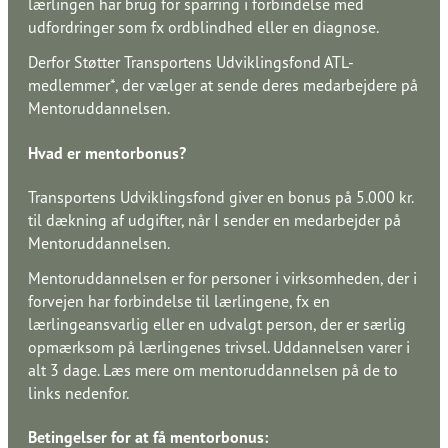
lærlingen har brug for sparring i forbindelse med
udfordringer som fx ordblindhed eller en diagnose.​​​​‌ ‍ ​‍​‍‌‍ ‌ ​‍‌‍‍‌‌‍‌ ‌‍‍‌‌‍ ‍​‍​‍​ ‍‍​‍​‍‌ ​ ‌‍​‌‌‍ ‍‌‍‍‌‌ ‌​‌ ‍‌​‍ ‍‌‍‍‌‌‍ ​‍​‍​‍ ​​‍​‍‌‍‍​‌ ​‍‌‍‌‌‌‍‌‍​‍​‍​ ‍‍​‍​‍‌‍‍​‌ ‌​‌ ‌​‌ ​​‌ ​ ​ ‍‍​‍ ​‍ ‌ ‌​‌ ‌‌​‍ ‍‌ ​ ‌‍​‌‌‍ ‍‌‍‍‌‌ ‌​‌ ‍‌​‍ ‍‌ ​ ‌ ‌​‌ ‌‌‌‍‌​‌‍‍‌‌‍ ​‍ ‌‍‍‌‌‍ ‍‌ ‌​‌‍‌‌‌‍ ‍‌ ‌​​‍ ‌‍‌‌‌‍‌​‌‍‍‌‌ ‌​​‍ ‌‍ ‌‌‍ ‌‍‌​‌‍‌‌​ ‌‌ ​​‌ ​‍‌‍‌‌‌ ​ ‌‍‌‌‌‍ ‍‌ ‌​‌‍​‌‌ ‌​‌‍‍‌‌‍ ‌‍ ‍​ ‍ ‌‍‍‌‌‍‌​​ ‌‌ ​​‌‍​‌‌‍‌ ‌‍‌‌​‍ ‌‌ ‌​‌‍‍‌‌‍ ​‌ ​ ‌‍‍ ‌ ‌‌‌‍‌​​‍ ‌‌ ‌​‌‍‍‌‌‍ ​​‍ ‌‌ ‌‍‌‍‍‌‌ ​‍‌‍‍ ‌ ​ ‌‍ ‌‍ ‌‌‍‍​‌‍‌‌‌‍‌​‌‍‌‌‌ ​‍​ ‍ ‌ ‌​‌ ‍‌‌ ​​‌‍‌‌​ ‌‌ ​​‌‍​‌‌‍‌ ‌‍‌‌​ ‍ ‌ ​​‌‍​‌‌ ‌​‌‍‍​​ ‌‌ ​ ‌‍‌‌‌‍​ ‌ ‌​‌‍‍‌‌‍ ‌‍ ‍‌ ​ ​‍‌‌​ ‌‌‌​​‍‌‌ ‌‍‍ ‌‍‌‌‌ ‍‌​‍‌‌​ ​ ‌​‌​​‍‌‌​ ​ ‌​‌​​‍‌‌​ ​‍​ ​‍​ ​‌​ ‌‍​ ​ ​ ​‍​ ‌‍​ ​‍‌‍​‍‌‍​ ​ ​‌‌‍‌​​ ‌ ‌‍‌‌​‍‌‌​ ​‍​ ​‍​‍‌‌​ ‌‌‌​‌​​‍ ‍‌‍​ ‌‍ ‌‍ ‍‌ ‌​‌‍‌‌‌‍ ‍‌ ‌​​‍‌‌​ ‌‌‌​​‍‌‌ ‌‍‍ ‌‍‌‌‌ ‍‌​‍‌‌​ ​ ‌​‌​​‍‌‌​ ​ ‌​‌​​‍‌‌​ ​‍​ ​‍‌‍​ ​ ‍​‌‍​‍​ ‌‌‌‍​ ‌‍‌‍​ ‌‍​ ‌ ‌‍​‍‌‍​‌‌‍‌‌​ ​​​‍‌‌​ ​‍​ ​‍​‍‌‌​ ‌‌‌​‌​​‍ ‍‌‍​‍‌‍ ​‌‍ ‌‍​ ‌‍‍ ‌ ​ ​‍‌‌​ ‌‌‌​​‍‌‌ ‌‍‍ ‌‍‌‌‌ ‍‌​‍‌‌​ ​ ‌​‌​​‍‌‌​ ​ ‌​‌​​‍‌‌​ ​‍​ ​‍‌‍​ ​ ​‍‌‍​ ​ ‍​​ ​ ​ ​‍‌‍‌‍​ ​‌​ ​ ​ ​‌​ ‍‌​ ‍‌​‍‌‌​ ​‍​ ​‍​‍‌‌​ ‌‌‌​‌​​‍ ‍‌‍​‍‌‍ ‌‍‌​‌ ‍‌​‍‌‌​ ‌‌‌​​‍‌‌ ‌‍‍ ‌‍‌‌‌ ‍‌​‍‌‌​ ​ ‌​‌​​‍‌‌​ ​ ‌​‌​​‍‌‌​ ​‍​ ​‍​ ​‌‌‍‌‍​ ‌‌​ ​‌‌‍‌‌​ ​ ​ ‌‍​ ​‌​ ‌‌​ ​‍​ ‌‌‌‍​‍​‍‌‌​ ​‍​ ​‍​‍‌‌​ ‌‌‌​‌​​‍ ‍‌‍​ ‌‍‍​‌‍‍‌‌‍ ​‌‍‌​‌ ​‍‌‍‌‌‌‍ ‍​‍‌‌​ ‌‌‌​​‍‌‌ ‌‍‍ ‌‍‌‌‌ ‍‌​‍‌‌​ ​ ‌​‌​​‍‌‌​ ​ ‌​‌​​‍‌‌​ ​‍​ ​‍‌‍​‌​ ‌ ​ ‍‌​ ‍​‌‍‌‍​ ‌​‌‍‌​​ ‌‌‌‍‌‍​ ‌‌‌‍​‌​ ​​​‍‌‌​ ​‍​ ​‍​‍‌‌​ ‌‌‌​‌​​‍ ‍‌ ‌​‌‍‌‌‌ ‍​‌ ‌​​ ‌‍​‍‌‍​‌‌ ​ ‌‍‌‌‌‌‌‌‌ ​‍‌‍ ​​ ‌‌‍‍​‌ ‌​‌ ‌​‌ ​​‌ ​ ​‍‌‌​ ​ ‌​​‌​‍‌‌​ ​‍‌​‌‍​‍‌‌​ ​‍‌​‌‍‌ ‌​‌ ‌‌​‍ ‍‌ ​ ‌‍​‌‌‍ ‍‌‍‍‌‌ ‌​‌ ‍‌​‍ ‍‌ ​ ‌ ‌​‌ ‌‌‌‍‌​‌‍‍‌‌‍ ​‍‌‍‌‍‍‌‌‍‌​​ ‌‌ ​​‌‍​‌‌‍‌ ‌‍‌‌​‍ ‌‌ ‌​‌‍‍‌‌‍ ​‌ ​ ‌‍‍ ‌ ‌‌‌‍‌​​‍ ‌‌ ‌​‌‍‍‌‌‍ ​​‍ ‌‌ ‌‍‌‍‍‌‌ ​‍‌‍‍ ‌ ​ ‌‍ ‌‍ ‌‌‍‍​‌‍‌‌‌‍‌​‌‍‌‌‌ ​‍​‍‌‍‌ ‌​‌ ‍‌‌ ​​‌‍‌‌​ ‌‌ ​​‌‍​‌‌‍‌ ‌‍‌‌​‍‌‍‌ ​​‌‍​‌‌ ‌​‌‍‍​​ ‌‌ ​ ‌‍‌‌‌‍​ ‌ ‌​‌‍‍‌‌‍ ‌‍ ‍‌ ​ ​‍‌‌​ ‌‌‌​​‍‌‌ ‌‍‍ ‌‍‌‌‌ ‍‌​‍‌‌​ ​ ‌​‌​​‍‌‌​ ​ ‌​‌​​‍‌‌​ ​‍​ ​‍​ ​‌​ ‌‍​ ​ ​ ​‍​ ‌‍​ ​‍‌‍​‍‌‍​ ​ ​‌‌‍‌​​ ‌ ‌‍‌‌​‍‌‌​ ​‍​ ​‍​‍‌‌​ ‌‌‌​‌​​‍ ‍‌‍​ ‌‍ ‌‍ ‍‌ ‌​‌‍‌‌‌‍ ‍‌ ‌​​‍‌‌​ ‌‌‌​​‍‌‌ ‌‍‍ ‌‍‌‌‌ ‍‌​‍‌‌​ ​ ‌​‌​​‍‌‌​ ​ ‌​‌​​‍‌‌​ ​‍​ ​‍‌‍​ ​ ‍​‌‍​‍​ ‌‌‌‍​ ‌‍‌‍​ ‌‍​ ‌ ‌‍​‍‌‍​‌‌‍‌‌​ ​​​‍‌‌​ ​‍​ ​‍​‍‌‌​ ‌‌‌​‌​​‍ ‍‌‍​‍‌‍ ​‌‍ ‌‍​ ‌‍‍ ‌ ​ ​‍‌‌​ ‌‌‌​​‍‌‌ ‌‍‍ ‌‍‌‌‌ ‍‌​‍‌‌​ ​ ‌​‌​​‍‌‌​ ​ ‌​‌​​‍‌‌​ ​‍​ ​‍‌‍​ ​ ​‍‌‍​ ​ ‍​​ ​ ​ ​‍‌‍‌‍​ ​‌​ ​ ​ ​‌​ ‍‌​ ‍‌​‍‌‌​ ​‍​ ​‍​‍‌‌​ ‌‌‌​‌​​‍ ‍‌‍​‍‌‍ ‌‍‌​‌ ‍‌​‍‌‌​ ‌‌‌​​‍‌‌ ‌‍‍ ‌‍‌‌‌ ‍‌​‍‌‌​ ​ ‌​‌​​‍‌‌​ ​ ‌​‌​​‍‌‌​ ​‍​ ​‍​ ​‌‌‍‌‍​ ‌‌​ ​‌‌‍‌‌​ ​ ​ ‌‍​ ​‌​ ‌‌​ ​‍​ ‌‌‌‍​‍​‍‌‌​ ​‍​ ​‍​‍‌‌​ ‌‌‌​‌​​‍ ‍‌‍​ ‌‍‍​‌‍‍‌‌‍ ​‌‍‌​‌ ​‍‌‍‌‌‌‍ ‍​‍‌‌​ ‌‌‌​​‍‌‌ ‌‍‍ ‌‍‌‌‌ ‍‌​‍‌‌​ ​ ‌​‌​​‍‌‌​ ​ ‌​‌​​‍‌‌​ ​‍​ ​‍‌‍​‌​ ‌ ​ ‍‌​ ‍​‌‍‌‍​ ‌​‌‍‌​​ ‌‌‌‍‌‍​ ‌‌‌‍​‌​ ​​​‍‌‌​ ​‍​ ​‍​‍‌‌​ ‌‌‌​‌​​‍ ‍‌ ‌​‌‍‌‌‌ ‍​‌ ‌​​‍‌‍‌ ​​‌‍‌‌‌ ​‍‌ ​ ‌ ​​‌‍‌‌‌‍​ ‌ ‌​‌‍‍‌‌ ‌‍‌‍‌‌​ ‌‌ ​​‌ ‌‌‌‍​‍‌‍ ​‌‍‍‌‌ ​ ‌‍‍​‌‍‌‌‌‍‌​​‍​‍‌ ‌
Derfor Støtter Transportens Udviklingsfond ATL-
medlemmer*, der vælger at sende deres medarbejdere på
Mentoruddannelsen.​​​​‌ ‍ ​‍​‍‌‍ ‌ ​‍‌‍‍‌‌‍‌ ‌‍‍‌‌‍ ‍​‍​‍​ ‍‍​‍​‍‌ ​ ‌‍​‌‌‍ ‍‌‍‍‌‌ ‌​‌ ‍‌​‍ ‍‌‍‍‌‌‍ ​‍​‍​‍ ​​‍​‍‌‍‍​‌ ​‍‌‍‌‌‌‍‌‍​‍​‍​ ‍‍​‍​‍‌‍‍​‌ ‌​‌ ‌​‌ ​​‌ ​ ​ ‍‍​‍ ​‍ ‌ ‌​‌ ‌‌​‍ ‍‌ ​ ‌‍​‌‌‍ ‍‌‍‍‌‌ ‌​‌ ‍‌​‍ ‍‌ ​ ‌ ‌​‌ ‌‌‌‍‌​‌‍‍‌‌‍ ​‍ ‌‍‍‌‌‍ ‍‌ ‌​‌‍‌‌‌‍ ‍‌ ‌​​‍ ‌‍‌‌‌‍‌​‌‍‍‌‌ ‌​​‍ ‌‍ ‌‌‍ ‌‍‌​‌‍‌‌​ ‌‌ ​​‌ ​‍‌‍‌‌‌ ​ ‌‍‌‌‌‍ ‍‌ ‌​‌‍​‌‌ ‌​‌‍‍‌‌‍ ‌‍ ‍​ ‍ ‌‍‍‌‌‍‌​​ ‌‌ ​​‌‍​‌‌‍‌ ‌‍‌‌​‍ ‌‌ ‌​‌‍‍‌‌‍ ​‌ ​ ‌‍‍ ‌ ‌‌‌‍‌​​‍ ‌‌ ‌​‌‍‍‌‌‍ ​​‍ ‌‌ ‌‍‌‍‍‌‌ ​‍‌‍‍ ‌ ​ ‌‍ ‌‍ ‌‌‍‍​‌‍‌‌‌‍‌​‌‍‌‌‌ ​‍​ ‍ ‌ ‌​‌ ‍‌‌ ​​‌‍‌‌​ ‌‌ ​​‌‍​‌‌‍‌ ‌‍‌‌​ ‍ ‌ ​​‌‍​‌‌ ‌​‌‍‍​​ ‌‌ ​ ‌‍‌‌‌‍​ ‌ ‌​‌‍‍‌‌‍ ‌‍ ‍‌ ​ ​‍‌‌​ ‌‌‌​​‍‌‌ ‌‍‍ ‌‍‌‌‌ ‍‌​‍‌‌​ ​ ‌​‌​​‍‌‌​ ​ ‌​‌​​‍‌‌​ ​‍​ ​‍​ ​‌​ ‌‍​ ​ ​ ​‍​ ‌‍​ ​‍‌‍​‍‌‍​ ​ ​‌‌‍‌​​ ‌ ‌‍‌‌​‍‌‌​ ​‍​ ​‍​‍‌‌​ ‌‌‌​‌​​‍ ‍‌‍​ ‌‍ ‌‍ ‍‌ ‌​‌‍‌‌‌‍ ‍‌ ‌​​‍‌‌​ ‌‌‌​​‍‌‌ ‌‍‍ ‌‍‌‌‌ ‍‌​‍‌‌​ ​ ‌​‌​​‍‌‌​ ​ ‌​‌​​‍‌‌​ ​‍​ ​‍‌‍​ ​ ‍​‌‍​‍​ ‌‌‌‍​ ‌‍‌‍​ ‌‍​ ‌ ‌‍​‍‌‍​‌‌‍‌‌​ ​​​‍‌‌​ ​‍​ ​‍​‍‌‌​ ‌‌‌​‌​​‍ ‍‌‍​‍‌‍ ​‌‍ ‌‍​ ‌‍‍ ‌ ​ ​‍‌‌​ ‌‌‌​​‍‌‌ ‌‍‍ ‌‍‌‌‌ ‍‌​‍‌‌​ ​ ‌​‌​​‍‌‌​ ​ ‌​‌​​‍‌‌​ ​‍​ ​‍‌‍​ ​ ​‍‌‍​ ​ ‍​​ ​ ​ ​‍‌‍‌‍​ ​‌​ ​ ​ ​‌​ ‍‌​ ‍‌​‍‌‌​ ​‍​ ​‍​‍‌‌​ ‌‌‌​‌​​‍ ‍‌‍​‍‌‍ ‌‍‌​‌ ‍‌​‍‌‌​ ‌‌‌​​‍‌‌ ‌‍‍ ‌‍‌‌‌ ‍‌​‍‌‌​ ​ ‌​‌​​‍‌‌​ ​ ‌​‌​​‍‌‌​ ​‍​ ​‍‌‍​ ‌‍‌​​ ‌‍‌‍‌‍‌‍​‍​ ​‍​ ​​​ ‌‍‌‍‌​​ ‌ ‌‍‌​​ ‍‌​‍‌‌​ ​‍​ ​‍​‍‌‌​ ‌‌‌​‌​​‍ ‍‌‍​ ‌‍‍​‌‍‍‌‌‍ ​‌‍‌​‌ ​‍‌‍‌‌‌‍ ‍​‍‌‌​ ‌‌‌​​‍‌‌ ‌‍‍ ‌‍‌‌‌ ‍‌​‍‌‌​ ​ ‌​‌​​‍‌‌​ ​ ‌​‌​​‍‌‌​ ​‍​ ​‍​ ‌ ‌‍‌​‌‍​‍‌‍‌‌​ ​‍​ ​​​ ​‌‌‍​ ‌‍‌‍​ ​ ‌‍‌​​ ​‌​‍‌‌​ ​‍​ ​‍​‍‌‌​ ‌‌‌​‌​​‍ ‍‌ ‌​‌‍‌‌‌ ‍​‌ ‌​​ ‌‍​‍‌‍​‌‌ ​ ‌‍‌‌‌‌‌‌‌ ​‍‌‍ ​​ ‌‌‍‍​‌ ‌​‌ ‌​‌ ​​‌ ​ ​‍‌‌​ ​ ‌​​‌​‍‌‌​ ​‍‌​‌‍​‍‌‌​ ​‍‌​‌‍‌ ‌​‌ ‌‌​‍ ‍‌ ​ ‌‍​‌‌‍ ‍‌‍‍‌‌ ‌​‌ ‍‌​‍ ‍‌ ​ ‌ ‌​‌ ‌‌‌‍‌​‌‍‍‌‌‍ ​‍‌‍‌‍‍‌‌‍‌​​ ‌‌ ​​‌‍​‌‌‍‌ ‌‍‌‌​‍ ‌‌ ‌​‌‍‍‌‌‍ ​‌ ​ ‌‍‍ ‌ ‌‌‌‍‌​​‍ ‌‌ ‌​‌‍‍‌‌‍ ​​‍ ‌‌ ‌‍‌‍‍‌‌ ​‍‌‍‍ ‌ ​ ‌‍ ‌‍ ‌‌‍‍​‌‍‌‌‌‍‌​‌‍‌‌‌ ​‍​‍‌‍‌ ‌​‌ ‍‌‌ ​​‌‍‌‌​ ‌‌ ​​‌‍​‌‌‍‌ ‌‍‌‌​‍‌‍‌ ​​‌‍​‌‌ ‌​‌‍‍​​ ‌‌ ​ ‌‍‌‌‌‍​ ‌ ‌​‌‍‍‌‌‍ ‌‍ ‍‌ ​ ​‍‌‌​ ‌‌‌​​‍‌‌ ‌‍‍ ‌‍‌‌‌ ‍‌​‍‌‌​ ​ ‌​‌​​‍‌‌​ ​ ‌​‌​​‍‌‌​ ​‍​ ​‍​ ​‌​ ‌‍​ ​ ​ ​‍​ ‌‍​ ​‍‌‍​‍‌‍​ ​ ​‌‌‍‌​​ ‌ ‌‍‌‌​‍‌‌​ ​‍​ ​‍​‍‌‌​ ‌‌‌​‌​​‍ ‍‌‍​ ‌‍ ‌‍ ‍‌ ‌​‌‍‌‌‌‍ ‍‌ ‌​​‍‌‌​ ‌‌‌​​‍‌‌ ‌‍‍ ‌‍‌‌‌ ‍‌​‍‌‌​ ​ ‌​‌​​‍‌‌​ ​ ‌​‌​​‍‌‌​ ​‍​ ​‍‌‍​ ​ ‍​‌‍​‍​ ‌‌‌‍​ ‌‍‌‍​ ‌‍​ ‌ ‌‍​‍‌‍​‌‌‍‌‌​ ​​​‍‌‌​ ​‍​ ​‍​‍‌‌​ ‌‌‌​‌​​‍ ‍‌‍​‍‌‍ ​‌‍ ‌‍​ ‌‍‍ ‌ ​ ​‍‌‌​ ‌‌‌​​‍‌‌ ‌‍‍ ‌‍‌‌‌ ‍‌​‍‌‌​ ​ ‌​‌​​‍‌‌​ ​ ‌​‌​​‍‌‌​ ​‍​ ​‍‌‍​ ​ ​‍‌‍​ ​ ‍​​ ​ ​ ​‍‌‍‌‍​ ​‌​ ​ ​ ​‌​ ‍‌​ ‍‌​‍‌‌​ ​‍​ ​‍​‍‌‌​ ‌‌‌​‌​​‍ ‍‌‍​‍‌‍ ‌‍‌​‌ ‍‌​‍‌‌​ ‌‌‌​​‍‌‌ ‌‍‍ ‌‍‌‌‌ ‍‌​‍‌‌​ ​ ‌​‌​​‍‌‌​ ​ ‌​‌​​‍‌‌​ ​‍​ ​‍‌‍​ ‌‍‌​​ ‌‍‌‍‌‍‌‍​‍​ ​‍​ ​​​ ‌‍‌‍‌​​ ‌ ‌‍‌​​ ‍‌​‍‌‌​ ​‍​ ​‍​‍‌‌​ ‌‌‌​‌​​‍ ‍‌‍​ ‌‍‍​‌‍‍‌‌‍ ​‌‍‌​‌ ​‍‌‍‌‌‌‍ ‍​‍‌‌​ ‌‌‌​​‍‌‌ ‌‍‍ ‌‍‌‌‌ ‍‌​‍‌‌​ ​ ‌​‌​​‍‌‌​ ​ ‌​‌​​‍‌‌​ ​‍​ ​‍​ ‌ ‌‍‌​‌‍​‍‌‍‌‌​ ​‍​ ​​​ ​‌‌‍​ ‌‍‌‍​ ​ ‌‍‌​​ ​‌​‍‌‌​ ​‍​ ​‍​‍‌‌​ ‌‌‌​‌​​‍ ‍‌ ‌​‌‍‌‌‌ ‍​‌ ‌​​‍‌‍‌ ​​‌‍‌‌‌ ​‍‌ ​ ‌ ​​‌‍‌‌‌‍​ ‌ ‌​‌‍‍‌‌ ‌‍‌‍‌‌​ ‌‌ ​​‌ ‌‌‌‍​‍‌‍ ​‌‍‍‌‌ ​ ‌‍‍​‌‍‌‌‌‍‌​​‍​‍‌ ‌
Hvad er mentorbonus?​​​​‌ ‍ ​‍​‍‌‍ ‌ ​‍‌‍‍‌‌‍‌ ‌‍‍‌‌‍ ‍​‍​‍​ ‍‍​‍​‍‌ ​ ‌‍​‌‌‍ ‍‌‍‍‌‌ ‌​‌ ‍‌​‍ ‍‌‍‍‌‌‍ ​‍​‍​‍ ​​‍​‍‌‍‍​‌ ​‍‌‍‌‌‌‍‌‍​‍​‍​ ‍‍​‍​‍‌‍‍​‌ ‌​‌ ‌​‌ ​​‌ ​ ​ ‍‍​‍ ​‍ ‌ ‌​‌ ‌‌​‍ ‍‌ ​ ‌‍​‌‌‍ ‍‌‍‍‌‌ ‌​‌ ‍‌​‍ ‍‌ ​ ‌ ‌​‌ ‌‌‌‍‌​‌‍‍‌‌‍ ​‍ ‌‍‍‌‌‍ ‍‌ ‌​‌‍‌‌‌‍ ‍‌ ‌​​‍ ‌‍‌‌‌‍‌​‌‍‍‌‌ ‌​​‍ ‌‍ ‌‌‍ ‌‍‌​‌‍‌‌​ ‌‌ ​​‌ ​‍‌‍‌‌‌ ​ ‌‍‌‌‌‍ ‍‌ ‌​‌‍​‌‌ ‌​‌‍‍‌‌‍ ‌‍ ‍​ ‍ ‌‍‍‌‌‍‌​​ ‌‌ ​​‌‍​‌‌‍‌ ‌‍‌‌​‍ ‌‌ ‌​‌‍‍‌‌‍ ​‌ ​ ‌‍‍ ‌ ‌‌‌‍‌​​‍ ‌‌ ‌​‌‍‍‌‌‍ ​​‍ ‌‌ ‌‍‌‍‍‌‌ ​‍‌‍‍ ‌ ​ ‌‍ ‌‍ ‌‌‍‍​‌‍‌‌‌‍‌​‌‍‌‌‌ ​‍​ ‍ ‌ ‌​‌ ‍‌‌ ​​‌‍‌‌​ ‌‌ ​​‌‍​‌‌‍‌ ‌‍‌‌​ ‍ ‌ ​​‌‍​‌‌ ‌​‌‍‍​​ ‌‌ ​ ‌‍‌‌‌‍​ ‌ ‌​‌‍‍‌‌‍ ‌‍ ‍‌ ​ ​‍‌‌​ ‌‌‌​​‍‌‌ ‌‍‍ ‌‍‌‌‌ ‍‌​‍‌‌​ ​ ‌​‌​​‍‌‌​ ​ ‌​‌​​‍‌‌​ ​‍​ ​‍​ ​‌​ ‌‍​ ​ ​ ​‍​ ‌‍​ ​‍‌‍​‍‌‍​ ​ ​‌‌‍‌​​ ‌ ‌‍‌‌​‍‌‌​ ​‍​ ​‍​‍‌‌​ ‌‌‌​‌​​‍ ‍‌‍​ ‌‍ ‌‍ ‍‌ ‌​‌‍‌‌‌‍ ‍‌ ‌​​‍‌‌​ ‌‌‌​​‍‌‌ ‌‍‍ ‌‍‌‌‌ ‍‌​‍‌‌​ ​ ‌​‌​​‍‌‌​ ​ ‌​‌​​‍‌‌​ ​‍​ ​‍‌‍​ ​ ‍​‌‍​‍​ ‌‌‌‍​ ‌‍‌‍​ ‌‍​ ‌ ‌‍​‍‌‍​‌‌‍‌‌​ ​​​‍‌‌​ ​‍​ ​‍​‍‌‌​ ‌‌‌​‌​​‍ ‍‌‍​‍‌‍ ​‌‍ ‌‍​ ‌‍‍ ‌ ​ ​‍‌‌​ ‌‌‌​​‍‌‌ ‌‍‍ ‌‍‌‌‌ ‍‌​‍‌‌​ ​ ‌​‌​​‍‌‌​ ​ ‌​‌​​‍‌‌​ ​‍​ ​‍‌‍​ ​ ​‍‌‍​ ​ ‍​​ ​ ​ ​‍‌‍‌‍​ ​‌​ ​ ​ ​‌​ ‍‌​ ‍‌​‍‌‌​ ​‍​ ​‍​‍‌‌​ ‌‌‌​‌​​‍ ‍‌‍​‍‌‍ ‌‍‌​‌ ‍‌​‍‌‌​ ‌‌‌​​‍‌‌ ‌‍‍ ‌‍‌‌‌ ‍‌​‍‌‌​ ​ ‌​‌​​‍‌‌​ ​ ‌​‌​​‍‌‌​ ​‍​ ​‍​ ‌​​ ​​‌‍‌‍​ ​‌​ ‌‍‌‍​‍​ ​ ​ ​​​ ‍‌​ ​​‌‍​ ​ ​​​‍‌‌​ ​‍​ ​‍​‍‌‌​ ‌‌‌​‌​​‍ ‍‌‍​ ‌‍‍​‌‍‍‌‌‍ ​‌‍‌​‌ ​‍‌‍‌‌‌‍ ‍​‍‌‌​ ‌‌‌​​‍‌‌ ‌‍‍ ‌‍‌‌‌ ‍‌​‍‌‌​ ​ ‌​‌​​‍‌‌​ ​ ‌​‌​​‍‌‌​ ​‍​ ​‍​ ‌​​ ‍​​ ​‌‌‍​‌​ ​ ‌‍‌‍‌‍​ ​ ​‌​ ‍​‌‍‌‌​ ​‌‌‍​‍​‍‌‌​ ​‍​ ​‍​‍‌‌​ ‌‌‌​‌​​‍ ‍‌ ‌​‌‍‌‌‌ ‍​‌ ‌​​ ‌‍​‍‌‍​‌‌ ​ ‌‍‌‌‌‌‌‌‌ ​‍‌‍ ​​ ‌‌‍‍​‌ ‌​‌ ‌​‌ ​​‌ ​ ​‍‌‌​ ​ ‌​​‌​‍‌‌​ ​‍‌​‌‍​‍‌‌​ ​‍‌​‌‍‌ ‌​‌ ‌‌​‍ ‍‌ ​ ‌‍​‌‌‍ ‍‌‍‍‌‌ ‌​‌ ‍‌​‍ ‍‌ ​ ‌ ‌​‌ ‌‌‌‍‌​‌‍‍‌‌‍ ​‍‌‍‌‍‍‌‌‍‌​​ ‌‌ ​​‌‍​‌‌‍‌ ‌‍‌‌​‍ ‌‌ ‌​‌‍‍‌‌‍ ​‌ ​ ‌‍‍ ‌ ‌‌‌‍‌​​‍ ‌‌ ‌​‌‍‍‌‌‍ ​​‍ ‌‌ ‌‍‌‍‍‌‌ ​‍‌‍‍ ‌ ​ ‌‍ ‌‍ ‌‌‍‍​‌‍‌‌‌‍‌​‌‍‌‌‌ ​‍​‍‌‍‌ ‌​‌ ‍‌‌ ​​‌‍‌‌​ ‌‌ ​​‌‍​‌‌‍‌ ‌‍‌‌​‍‌‍‌ ​​‌‍​‌‌ ‌​‌‍‍​​ ‌‌ ​ ‌‍‌‌‌‍​ ‌ ‌​‌‍‍‌‌‍ ‌‍ ‍‌ ​ ​‍‌‌​ ‌‌‌​​‍‌‌ ‌‍‍ ‌‍‌‌‌ ‍‌​‍‌‌​ ​ ‌​‌​​‍‌‌​ ​ ‌​‌​​‍‌‌​ ​‍​ ​‍​ ​‌​ ‌‍​ ​ ​ ​‍​ ‌‍​ ​‍‌‍​‍‌‍​ ​ ​‌‌‍‌​​ ‌ ‌‍‌‌​‍‌‌​ ​‍​ ​‍​‍‌‌​ ‌‌‌​‌​​‍ ‍‌‍​ ‌‍ ‌‍ ‍‌ ‌​‌‍‌‌‌‍ ‍‌ ‌​​‍‌‌​ ‌‌‌​​‍‌‌ ‌‍‍ ‌‍‌‌‌ ‍‌​‍‌‌​ ​ ‌​‌​​‍‌‌​ ​ ‌​‌​​‍‌‌​ ​‍​ ​‍‌‍​ ​ ‍​‌‍​‍​ ‌‌‌‍​ ‌‍‌‍​ ‌‍​ ‌ ‌‍​‍‌‍​‌‌‍‌‌​ ​​​‍‌‌​ ​‍​ ​‍​‍‌‌​ ‌‌‌​‌​​‍ ‍‌‍​‍‌‍ ​‌‍ ‌‍​ ‌‍‍ ‌ ​ ​‍‌‌​ ‌‌‌​​‍‌‌ ‌‍‍ ‌‍‌‌‌ ‍‌​‍‌‌​ ​ ‌​‌​​‍‌‌​ ​ ‌​‌​​‍‌‌​ ​‍​ ​‍‌‍​ ​ ​‍‌‍​ ​ ‍​​ ​ ​ ​‍‌‍‌‍​ ​‌​ ​ ​ ​‌​ ‍‌​ ‍‌​‍‌‌​ ​‍​ ​‍​‍‌‌​ ‌‌‌​‌​​‍ ‍‌‍​‍‌‍ ‌‍‌​‌ ‍‌​‍‌‌​ ‌‌‌​​‍‌‌ ‌‍‍ ‌‍‌‌‌ ‍‌​‍‌‌​ ​ ‌​‌​​‍‌‌​ ​ ‌​‌​​‍‌‌​ ​‍​ ​‍​ ‌​​ ​​‌‍‌‍​ ​‌​ ‌‍‌‍​‍​ ​ ​ ​​​ ‍‌​ ​​‌‍​ ​ ​​​‍‌‌​ ​‍​ ​‍​‍‌‌​ ‌‌‌​‌​​‍ ‍‌‍​ ‌‍‍​‌‍‍‌‌‍ ​‌‍‌​‌ ​‍‌‍‌‌‌‍ ‍​‍‌‌​ ‌‌‌​​‍‌‌ ‌‍‍ ‌‍‌‌‌ ‍‌​‍‌‌​ ​ ‌​‌​​‍‌‌​ ​ ‌​‌​​‍‌‌​ ​‍​ ​‍​ ‌​​ ‍​​ ​‌‌‍​‌​ ​ ‌‍‌‍‌‍​ ​ ​‌​ ‍​‌‍‌‌​ ​‌‌‍​‍​‍‌‌​ ​‍​ ​‍​‍‌‌​ ‌‌‌​‌​​‍ ‍‌ ‌​‌‍‌‌‌ ‍​‌ ‌​​‍‌‍‌ ​​‌‍‌‌‌ ​‍‌ ​ ‌ ​​‌‍‌‌‌‍​ ‌ ‌​‌‍‍‌‌ ‌‍‌‍‌‌​ ‌‌ ​​‌ ‌‌‌‍​‍‌‍ ​‌‍‍‌‌ ​ ‌‍‍​‌‍‌‌‌‍‌​​‍​‍‌ ‌
Transportens Udviklingsfond giver en bonus på 5.000 kr.
til dækning af udgifter, når I sender en medarbejder på
Mentoruddannelsen.​​​​‌ ‍ ​‍​‍‌‍ ‌ ​‍‌‍‍‌‌‍‌ ‌‍‍‌‌‍ ‍​‍​‍​ ‍‍​‍​‍‌ ​ ‌‍​‌‌‍ ‍‌‍‍‌‌ ‌​‌ ‍‌​‍ ‍‌‍‍‌‌‍ ​‍​‍​‍ ​​‍​‍‌‍‍​‌ ​‍‌‍‌‌‌‍‌‍​‍​‍​ ‍‍​‍​‍‌‍‍​‌ ‌​‌ ‌​‌ ​​‌ ​ ​ ‍‍​‍ ​‍ ‌ ‌​‌ ‌‌​‍ ‍‌ ​ ‌‍​‌‌‍ ‍‌‍‍‌‌ ‌​‌ ‍‌​‍ ‍‌ ​ ‌ ‌​‌ ‌‌‌‍‌​‌‍‍‌‌‍ ​‍ ‌‍‍‌‌‍ ‍‌ ‌​‌‍‌‌‌‍ ‍‌ ‌​​‍ ‌‍‌‌‌‍‌​‌‍‍‌‌ ‌​​‍ ‌‍ ‌‌‍ ‌‍‌​‌‍‌‌​ ‌‌ ​​‌ ​‍‌‍‌‌‌ ​ ‌‍‌‌‌‍ ‍‌ ‌​‌‍​‌‌ ‌​‌‍‍‌‌‍ ‌‍ ‍​ ‍ ‌‍‍‌‌‍‌​​ ‌‌ ​​‌‍​‌‌‍‌ ‌‍‌‌​‍ ‌‌ ‌​‌‍‍‌‌‍ ​‌ ​ ‌‍‍ ‌ ‌‌‌‍‌​​‍ ‌‌ ‌​‌‍‍‌‌‍ ​​‍ ‌‌ ‌‍‌‍‍‌‌ ​‍‌‍‍ ‌ ​ ‌‍ ‌‍ ‌‌‍‍​‌‍‌‌‌‍‌​‌‍‌‌‌ ​‍​ ‍ ‌ ‌​‌ ‍‌‌ ​​‌‍‌‌​ ‌‌ ​​‌‍​‌‌‍‌ ‌‍‌‌​ ‍ ‌ ​​‌‍​‌‌ ‌​‌‍‍​​ ‌‌ ​ ‌‍‌‌‌‍​ ‌ ‌​‌‍‍‌‌‍ ‌‍ ‍‌ ​ ​‍‌‌​ ‌‌‌​​‍‌‌ ‌‍‍ ‌‍‌‌‌ ‍‌​‍‌‌​ ​ ‌​‌​​‍‌‌​ ​ ‌​‌​​‍‌‌​ ​‍​ ​‍​ ​‌​ ‌‍​ ​ ​ ​‍​ ‌‍​ ​‍‌‍​‍‌‍​ ​ ​‌‌‍‌​​ ‌ ‌‍‌‌​‍‌‌​ ​‍​ ​‍​‍‌‌​ ‌‌‌​‌​​‍ ‍‌‍​ ‌‍ ‌‍ ‍‌ ‌​‌‍‌‌‌‍ ‍‌ ‌​​‍‌‌​ ‌‌‌​​‍‌‌ ‌‍‍ ‌‍‌‌‌ ‍‌​‍‌‌​ ​ ‌​‌​​‍‌‌​ ​ ‌​‌​​‍‌‌​ ​‍​ ​‍‌‍​ ​ ‍​‌‍​‍​ ‌‌‌‍​ ‌‍‌‍​ ‌‍​ ‌ ‌‍​‍‌‍​‌‌‍‌‌​ ​​​‍‌‌​ ​‍​ ​‍​‍‌‌​ ‌‌‌​‌​​‍ ‍‌‍​‍‌‍ ​‌‍ ‌‍​ ‌‍‍ ‌ ​ ​‍‌‌​ ‌‌‌​​‍‌‌ ‌‍‍ ‌‍‌‌‌ ‍‌​‍‌‌​ ​ ‌​‌​​‍‌‌​ ​ ‌​‌​​‍‌‌​ ​‍​ ​‍‌‍​ ​ ​‍‌‍​ ​ ‍​​ ​ ​ ​‍‌‍‌‍​ ​‌​ ​ ​ ​‌​ ‍‌​ ‍‌​‍‌‌​ ​‍​ ​‍​‍‌‌​ ‌‌‌​‌​​‍ ‍‌‍​‍‌‍ ‌‍‌​‌ ‍‌​‍‌‌​ ‌‌‌​​‍‌‌ ‌‍‍ ‌‍‌‌‌ ‍‌​‍‌‌​ ​ ‌​‌​​‍‌‌​ ​ ‌​‌​​‍‌‌​ ​‍​ ​‍​ ‌‍​ ‍​‌‍‌‌‌‍‌​​ ​ ​ ​‌​ ‍​​ ‌‌​ ​‍​ ‌‍​ ​​‌‍‌‍​‍‌‌​ ​‍​ ​‍​‍‌‌​ ‌‌‌​‌​​‍ ‍‌‍​ ‌‍‍​‌‍‍‌‌‍ ​‌‍‌​‌ ​‍‌‍‌‌‌‍ ‍​‍‌‌​ ‌‌‌​​‍‌‌ ‌‍‍ ‌‍‌‌‌ ‍‌​‍‌‌​ ​ ‌​‌​​‍‌‌​ ​ ‌​‌​​‍‌‌​ ​‍​ ​‍​ ‌​‌‍​‌​ ‌‍​ ​ ​ ​ ​ ‍‌​ ‍​‌‍​ ‌‍‌‍‌‍​ ​ ​‍‌‍​‍​‍‌‌​ ​‍​ ​‍​‍‌‌​ ‌‌‌​‌​​‍ ‍‌ ‌​‌‍‌‌‌ ‍​‌ ‌​​ ‌‍​‍‌‍​‌‌ ​ ‌‍‌‌‌‌‌‌‌ ​‍‌‍ ​​ ‌‌‍‍​‌ ‌​‌ ‌​‌ ​​‌ ​ ​‍‌‌​ ​ ‌​​‌​‍‌‌​ ​‍‌​‌‍​‍‌‌​ ​‍‌​‌‍‌ ‌​‌ ‌‌​‍ ‍‌ ​ ‌‍​‌‌‍ ‍‌‍‍‌‌ ‌​‌ ‍‌​‍ ‍‌ ​ ‌ ‌​‌ ‌‌‌‍‌​‌‍‍‌‌‍ ​‍‌‍‌‍‍‌‌‍‌​​ ‌‌ ​​‌‍​‌‌‍‌ ‌‍‌‌​‍ ‌‌ ‌​‌‍‍‌‌‍ ​‌ ​ ‌‍‍ ‌ ‌‌‌‍‌​​‍ ‌‌ ‌​‌‍‍‌‌‍ ​​‍ ‌‌ ‌‍‌‍‍‌‌ ​‍‌‍‍ ‌ ​ ‌‍ ‌‍ ‌‌‍‍​‌‍‌‌‌‍‌​‌‍‌‌‌ ​‍​‍‌‍‌ ‌​‌ ‍‌‌ ​​‌‍‌‌​ ‌‌ ​​‌‍​‌‌‍‌ ‌‍‌‌​‍‌‍‌ ​​‌‍​‌‌ ‌​‌‍‍​​ ‌‌ ​ ‌‍‌‌‌‍​ ‌ ‌​‌‍‍‌‌‍ ‌‍ ‍‌ ​ ​‍‌‌​ ‌‌‌​​‍‌‌ ‌‍‍ ‌‍‌‌‌ ‍‌​‍‌‌​ ​ ‌​‌​​‍‌‌​ ​ ‌​‌​​‍‌‌​ ​‍​ ​‍​ ​‌​ ‌‍​ ​ ​ ​‍​ ‌‍​ ​‍‌‍​‍‌‍​ ​ ​‌‌‍‌​​ ‌ ‌‍‌‌​‍‌‌​ ​‍​ ​‍​‍‌‌​ ‌‌‌​‌​​‍ ‍‌‍​ ‌‍ ‌‍ ‍‌ ‌​‌‍‌‌‌‍ ‍‌ ‌​​‍‌‌​ ‌‌‌​​‍‌‌ ‌‍‍ ‌‍‌‌‌ ‍‌​‍‌‌​ ​ ‌​‌​​‍‌‌​ ​ ‌​‌​​‍‌‌​ ​‍​ ​‍‌‍​ ​ ‍​‌‍​‍​ ‌‌‌‍​ ‌‍‌‍​ ‌‍​ ‌ ‌‍​‍‌‍​‌‌‍‌‌​ ​​​‍‌‌​ ​‍​ ​‍​‍‌‌​ ‌‌‌​‌​​‍ ‍‌‍​‍‌‍ ​‌‍ ‌‍​ ‌‍‍ ‌ ​ ​‍‌‌​ ‌‌‌​​‍‌‌ ‌‍‍ ‌‍‌‌‌ ‍‌​‍‌‌​ ​ ‌​‌​​‍‌‌​ ​ ‌​‌​​‍‌‌​ ​‍​ ​‍‌‍​ ​ ​‍‌‍​ ​ ‍​​ ​ ​ ​‍‌‍‌‍​ ​‌​ ​ ​ ​‌​ ‍‌​ ‍‌​‍‌‌​ ​‍​ ​‍​‍‌‌​ ‌‌‌​‌​​‍ ‍‌‍​‍‌‍ ‌‍‌​‌ ‍‌​‍‌‌​ ‌‌‌​​‍‌‌ ‌‍‍ ‌‍‌‌‌ ‍‌​‍‌‌​ ​ ‌​‌​​‍‌‌​ ​ ‌​‌​​‍‌‌​ ​‍​ ​‍​ ‌‍​ ‍​‌‍‌‌‌‍‌​​ ​ ​ ​‌​ ‍​​ ‌‌​ ​‍​ ‌‍​ ​​‌‍‌‍​‍‌‌​ ​‍​ ​‍​‍‌‌​ ‌‌‌​‌​​‍ ‍‌‍​ ‌‍‍​‌‍‍‌‌‍ ​‌‍‌​‌ ​‍‌‍‌‌‌‍ ‍​‍‌‌​ ‌‌‌​​‍‌‌ ‌‍‍ ‌‍‌‌‌ ‍‌​‍‌‌​ ​ ‌​‌​​‍‌‌​ ​ ‌​‌​​‍‌‌​ ​‍​ ​‍​ ‌​‌‍​‌​ ‌‍​ ​ ​ ​ ​ ‍‌​ ‍​‌‍​ ‌‍‌‍‌‍​ ​ ​‍‌‍​‍​‍‌‌​ ​‍​ ​‍​‍‌‌​ ‌‌‌​‌​​‍ ‍‌ ‌​‌‍‌‌‌ ‍​‌ ‌​​‍‌‍‌ ​​‌‍‌‌‌ ​‍‌ ​ ‌ ​​‌‍‌‌‌‍​ ‌ ‌​‌‍‍‌‌ ‌‍‌‍‌‌​ ‌‌ ​​‌ ‌‌‌‍​‍‌‍ ​‌‍‍‌‌ ​ ‌‍‍​‌‍‌‌‌‍‌​​‍​‍‌ ‌
Mentoruddannelsen er for personer i virksomheden, der i
forvejen har forbindelse til lærlingene, fx en
lærlingeansvarlig eller en udvalgt person, der er særlig
opmærksom på lærlingenes trivsel. Uddannelsen varer i
alt 3 dage. Læs mere om mentoruddannelsen på de to
links nedenfor.​​​​‌ ‍ ​‍​‍‌‍ ‌ ​‍‌‍‍‌‌‍‌ ‌‍‍‌‌‍ ‍​‍​‍​ ‍‍​‍​‍‌ ​ ‌‍​‌‌‍ ‍‌‍‍‌‌ ‌​‌ ‍‌​‍ ‍‌‍‍‌‌‍ ​‍​‍​‍ ​​‍​‍‌‍‍​‌ ​‍‌‍‌‌‌‍‌‍​‍​‍​ ‍‍​‍​‍‌‍‍​‌ ‌​‌ ‌​‌ ​​‌ ​ ​ ‍‍​‍ ​‍ ‌ ‌​‌ ‌‌​‍ ‍‌ ​ ‌‍​‌‌‍ ‍‌‍‍‌‌ ‌​‌ ‍‌​‍ ‍‌ ​ ‌ ‌​‌ ‌‌‌‍‌​‌‍‍‌‌‍ ​‍ ‌‍‍‌‌‍ ‍‌ ‌​‌‍‌‌‌‍ ‍‌ ‌​​‍ ‌‍‌‌‌‍‌​‌‍‍‌‌ ‌​​‍ ‌‍ ‌‌‍ ‌‍‌​‌‍‌‌​ ‌‌ ​​‌ ​‍‌‍‌‌‌ ​ ‌‍‌‌‌‍ ‍‌ ‌​‌‍​‌‌ ‌​‌‍‍‌‌‍ ‌‍ ‍​ ‍ ‌‍‍‌‌‍‌​​ ‌‌ ​​‌‍​‌‌‍‌ ‌‍‌‌​‍ ‌‌ ‌​‌‍‍‌‌‍ ​‌ ​ ‌‍‍ ‌ ‌‌‌‍‌​​‍ ‌‌ ‌​‌‍‍‌‌‍ ​​‍ ‌‌ ‌‍‌‍‍‌‌ ​‍‌‍‍ ‌ ​ ‌‍ ‌‍ ‌‌‍‍​‌‍‌‌‌‍‌​‌‍‌‌‌ ​‍​ ‍ ‌ ‌​‌ ‍‌‌ ​​‌‍‌‌​ ‌‌ ​​‌‍​‌‌‍‌ ‌‍‌‌​ ‍ ‌ ​​‌‍​‌‌ ‌​‌‍‍​​ ‌‌ ​ ‌‍‌‌‌‍​ ‌ ‌​‌‍‍‌‌‍ ‌‍ ‍‌ ​ ​‍‌‌​ ‌‌‌​​‍‌‌ ‌‍‍ ‌‍‌‌‌ ‍‌​‍‌‌​ ​ ‌​‌​​‍‌‌​ ​ ‌​‌​​‍‌‌​ ​‍​ ​‍​ ​‌​ ‌‍​ ​ ​ ​‍​ ‌‍​ ​‍‌‍​‍‌‍​ ​ ​‌‌‍‌​​ ‌ ‌‍‌‌​‍‌‌​ ​‍​ ​‍​‍‌‌​ ‌‌‌​‌​​‍ ‍‌‍​ ‌‍ ‌‍ ‍‌ ‌​‌‍‌‌‌‍ ‍‌ ‌​​‍‌‌​ ‌‌‌​​‍‌‌ ‌‍‍ ‌‍‌‌‌ ‍‌​‍‌‌​ ​ ‌​‌​​‍‌‌​ ​ ‌​‌​​‍‌‌​ ​‍​ ​‍‌‍​ ​ ‍​‌‍​‍​ ‌‌‌‍​ ‌‍‌‍​ ‌‍​ ‌ ‌‍​‍‌‍​‌‌‍‌‌​ ​​​‍‌‌​ ​‍​ ​‍​‍‌‌​ ‌‌‌​‌​​‍ ‍‌‍​‍‌‍ ​‌‍ ‌‍​ ‌‍‍ ‌ ​ ​‍‌‌​ ‌‌‌​​‍‌‌ ‌‍‍ ‌‍‌‌‌ ‍‌​‍‌‌​ ​ ‌​‌​​‍‌‌​ ​ ‌​‌​​‍‌‌​ ​‍​ ​‍‌‍​ ​ ​‍‌‍​ ​ ‍​​ ​ ​ ​‍‌‍‌‍​ ​‌​ ​ ​ ​‌​ ‍‌​ ‍‌​‍‌‌​ ​‍​ ​‍​‍‌‌​ ‌‌‌​‌​​‍ ‍‌‍​‍‌‍ ‌‍‌​‌ ‍‌​‍‌‌​ ‌‌‌​​‍‌‌ ‌‍‍ ‌‍‌‌‌ ‍‌​‍‌‌​ ​ ‌​‌​​‍‌‌​ ​ ‌​‌​​‍‌‌​ ​‍​ ​‍​ ‌‍‌‍‌‍‌‍​‌‌‍‌‌​ ‌​​ ‍‌​ ​‍‌‍‌​‌‍‌‍​ ​​‌‍‌‍​ ‍​​‍‌‌​ ​‍​ ​‍​‍‌‌​ ‌‌‌​‌​​‍ ‍‌‍​ ‌‍‍​‌‍‍‌‌‍ ​‌‍‌​‌ ​‍‌‍‌‌‌‍ ‍​‍‌‌​ ‌‌‌​​‍‌‌ ‌‍‍ ‌‍‌‌‌ ‍‌​‍‌‌​ ​ ‌​‌​​‍‌‌​ ​ ‌​‌​​‍‌‌​ ​‍​ ​‍​ ‍‌​ ‍​‌‍‌‍‌‍​ ‌‍​‍​ ​ ‌‍​‍​ ​ ​ ‌‌​ ‍​‌‍‌​​ ‍‌​‍‌‌​ ​‍​ ​‍​‍‌‌​ ‌‌‌​‌​​‍ ‍‌ ‌​‌‍‌‌‌ ‍​‌ ‌​​ ‌‍​‍‌‍​‌‌ ​ ‌‍‌‌‌‌‌‌‌ ​‍‌‍ ​​ ‌‌‍‍​‌ ‌​‌ ‌​‌ ​​‌ ​ ​‍‌‌​ ​ ‌​​‌​‍‌‌​ ​‍‌​‌‍​‍‌‌​ ​‍‌​‌‍‌ ‌​‌ ‌‌​‍ ‍‌ ​ ‌‍​‌‌‍ ‍‌‍‍‌‌ ‌​‌ ‍‌​‍ ‍‌ ​ ‌ ‌​‌ ‌‌‌‍‌​‌‍‍‌‌‍ ​‍‌‍‌‍‍‌‌‍‌​​ ‌‌ ​​‌‍​‌‌‍‌ ‌‍‌‌​‍ ‌‌ ‌​‌‍‍‌‌‍ ​‌ ​ ‌‍‍ ‌ ‌‌‌‍‌​​‍ ‌‌ ‌​‌‍‍‌‌‍ ​​‍ ‌‌ ‌‍‌‍‍‌‌ ​‍‌‍‍ ‌ ​ ‌‍ ‌‍ ‌‌‍‍​‌‍‌‌‌‍‌​‌‍‌‌‌ ​‍​‍‌‍‌ ‌​‌ ‍‌‌ ​​‌‍‌‌​ ‌‌ ​​‌‍​‌‌‍‌ ‌‍‌‌​‍‌‍‌ ​​‌‍​‌‌ ‌​‌‍‍​​ ‌‌ ​ ‌‍‌‌‌‍​ ‌ ‌​‌‍‍‌‌‍ ‌‍ ‍‌ ​ ​‍‌‌​ ‌‌‌​​‍‌‌ ‌‍‍ ‌‍‌‌‌ ‍‌​‍‌‌​ ​ ‌​‌​​‍‌‌​ ​ ‌​‌​​‍‌‌​ ​‍​ ​‍​ ​‌​ ‌‍​ ​ ​ ​‍​ ‌‍​ ​‍‌‍​‍‌‍​ ​ ​‌‌‍‌​​ ‌ ‌‍‌‌​‍‌‌​ ​‍​ ​‍​‍‌‌​ ‌‌‌​‌​​‍ ‍‌‍​ ‌‍ ‌‍ ‍‌ ‌​‌‍‌‌‌‍ ‍‌ ‌​​‍‌‌​ ‌‌‌​​‍‌‌ ‌‍‍ ‌‍‌‌‌ ‍‌​‍‌‌​ ​ ‌​‌​​‍‌‌​ ​ ‌​‌​​‍‌‌​ ​‍​ ​‍‌‍​ ​ ‍​‌‍​‍​ ‌‌‌‍​ ‌‍‌‍​ ‌‍​ ‌ ‌‍​‍‌‍​‌‌‍‌‌​ ​​​‍‌‌​ ​‍​ ​‍​‍‌‌​ ‌‌‌​‌​​‍ ‍‌‍​‍‌‍ ​‌‍ ‌‍​ ‌‍‍ ‌ ​ ​‍‌‌​ ‌‌‌​​‍‌‌ ‌‍‍ ‌‍‌‌‌ ‍‌​‍‌‌​ ​ ‌​‌​​‍‌‌​ ​ ‌​‌​​‍‌‌​ ​‍​ ​‍‌‍​ ​ ​‍‌‍​ ​ ‍​​ ​ ​ ​‍‌‍‌‍​ ​‌​ ​ ​ ​‌​ ‍‌​ ‍‌​‍‌‌​ ​‍​ ​‍​‍‌‌​ ‌‌‌​‌​​‍ ‍‌‍​‍‌‍ ‌‍‌​‌ ‍‌​‍‌‌​ ‌‌‌​​‍‌‌ ‌‍‍ ‌‍‌‌‌ ‍‌​‍‌‌​ ​ ‌​‌​​‍‌‌​ ​ ‌​‌​​‍‌‌​ ​‍​ ​‍​ ‌‍‌‍‌‍‌‍​‌‌‍‌‌​ ‌​​ ‍‌​ ​‍‌‍‌​‌‍‌‍​ ​​‌‍‌‍​ ‍​​‍‌‌​ ​‍​ ​‍​‍‌‌​ ‌‌‌​‌​​‍ ‍‌‍​ ‌‍‍​‌‍‍‌‌‍ ​‌‍‌​‌ ​‍‌‍‌‌‌‍ ‍​‍‌‌​ ‌‌‌​​‍‌‌ ‌‍‍ ‌‍‌‌‌ ‍‌​‍‌‌​ ​ ‌​‌​​‍‌‌​ ​ ‌​‌​​‍‌‌​ ​‍​ ​‍​ ‍‌​ ‍​‌‍‌‍‌‍​ ‌‍​‍​ ​ ‌‍​‍​ ​ ​ ‌‌​ ‍​‌‍‌​​ ‍‌​‍‌‌​ ​‍​ ​‍​‍‌‌​ ‌‌‌​‌​​‍ ‍‌ ‌​‌‍‌‌‌ ‍​‌ ‌​​‍‌‍‌ ​​‌‍‌‌‌ ​‍‌ ​ ‌ ​​‌‍‌‌‌‍​ ‌ ‌​‌‍‍‌‌ ‌‍‌‍‌‌​ ‌‌ ​​‌ ‌‌‌‍​‍‌‍ ​‌‍‍‌‌ ​ ‌‍‍​‌‍‌‌‌‍‌​​‍​‍‌ ‌
Betingelser for at få mentorbonus:​​​​‌ ‍ ​‍​‍‌‍ ‌ ​‍‌‍‍‌‌‍‌ ‌‍‍‌‌‍ ‍​‍​‍​ ‍‍​‍​‍‌ ​ ‌‍​‌‌‍ ‍‌‍‍‌‌ ‌​‌ ‍‌​‍ ‍‌‍‍‌‌‍ ​‍​‍​‍ ​​‍​‍‌‍‍​‌ ​‍‌‍‌‌‌‍‌‍​‍​‍​ ‍‍​‍​‍‌‍‍​‌ ‌​‌ ‌​‌ ​​‌ ​ ​ ‍‍​‍ ​‍ ‌ ‌​‌ ‌‌​‍ ‍‌ ​ ‌‍​‌‌‍ ‍‌‍‍‌‌ ‌​‌ ‍‌​‍ ‍‌ ​ ‌ ‌​‌ ‌‌‌‍‌​‌‍‍‌‌‍ ​‍ ‌‍‍‌‌‍ ‍‌ ‌​‌‍‌‌‌‍ ‍‌ ‌​​‍ ‌‍‌‌‌‍‌​‌‍‍‌‌ ‌​​‍ ‌‍ ‌‌‍ ‌‍‌​‌‍‌‌​ ‌‌ ​​‌ ​‍‌‍‌‌‌ ​ ‌‍‌‌‌‍ ‍‌ ‌​‌‍​‌‌ ‌​‌‍‍‌‌‍ ‌‍ ‍​ ‍ ‌‍‍‌‌‍‌​​ ‌‌ ​​‌‍​‌‌‍‌ ‌‍‌‌​‍ ‌‌ ‌​‌‍‍‌‌‍ ​‌ ​ ‌‍‍ ‌ ‌‌‌‍‌​​‍ ‌‌ ‌​‌‍‍‌‌‍ ​​‍ ‌‌ ‌‍‌‍‍‌‌ ​‍‌‍‍ ‌ ​ ‌‍ ‌‍ ‌‌‍‍​‌‍‌‌‌‍‌​‌‍‌‌‌ ​‍​ ‍ ‌ ‌​‌ ‍‌‌ ​​‌‍‌‌​ ‌‌ ​​‌‍​‌‌‍‌ ‌‍‌‌​ ‍ ‌ ​​‌‍​‌‌ ‌​‌‍‍​​ ‌‌ ​ ‌‍‌‌‌‍​ ‌ ‌​‌‍‍‌‌‍ ‌‍ ‍‌ ​ ​‍‌‌​ ‌‌‌​​‍‌‌ ‌‍‍ ‌‍‌‌‌ ‍‌​‍‌‌​ ​ ‌​‌​​‍‌‌​ ​ ‌​‌​​‍‌‌​ ​‍​ ​‍​ ​‌​ ‌‍​ ​ ​ ​‍​ ‌‍​ ​‍‌‍​‍‌‍​ ​ ​‌‌‍‌​​ ‌ ‌‍‌‌​‍‌‌​ ​‍​ ​‍​‍‌‌​ ‌‌‌​‌​​‍ ‍‌‍​ ‌‍ ‌‍ ‍‌ ‌​‌‍‌‌‌‍ ‍‌ ‌​​‍‌‌​ ‌‌‌​​‍‌‌ ‌‍‍ ‌‍‌‌‌ ‍‌​‍‌‌​ ​ ‌​‌​​‍‌‌​ ​ ‌​‌​​‍‌‌​ ​‍​ ​‍‌‍​ ​ ‍​‌‍​‍​ ‌‌‌‍​ ‌‍‌‍​ ‌‍​ ‌ ‌‍​‍‌‍​‌‌‍‌‌​ ​​​‍‌‌​ ​‍​ ​‍​‍‌‌​ ‌‌‌​‌​​‍ ‍‌‍​‍‌‍ ​‌‍ ‌‍​ ‌‍‍ ‌ ​ ​‍‌‌​ ‌‌‌​​‍‌‌ ‌‍‍ ‌‍‌‌‌ ‍‌​‍‌‌​ ​ ‌​‌​​‍‌‌​ ​ ‌​‌​​‍‌‌​ ​‍​ ​‍‌‍​ ​ ​‍‌‍​ ​ ‍​​ ​ ​ ​‍‌‍‌‍​ ​‌​ ​ ​ ​‌​ ‍‌​ ‍‌​‍‌‌​ ​‍​ ​‍​‍‌‌​ ‌‌‌​‌​​‍ ‍‌‍​‍‌‍ ‌‍‌​‌ ‍‌​‍‌‌​ ‌‌‌​​‍‌‌ ‌‍‍ ‌‍‌‌‌ ‍‌​‍‌‌​ ​ ‌​‌​​‍‌‌​ ​ ‌​‌​​‍‌‌​ ​‍​ ​‍​ ‍‌‌‍​ ​ ‌ ​ ​​‌‍​‍‌‍​‍‌‍​‍‌‍​‍​ ‌ ​ ​‍​ ​ ‌‍‌‍​‍‌‌​ ​‍​ ​‍​‍‌‌​ ‌‌‌​‌​​‍ ‍‌‍​ ‌‍‍​‌‍‍‌‌‍ ​‌‍‌​‌ ​‍‌‍‌‌‌‍ ‍​‍‌‌​ ‌‌‌​​‍‌‌ ‌‍‍ ‌‍‌‌‌ ‍‌​‍‌‌​ ​ ‌​‌​​‍‌‌​ ​ ‌​‌​​‍‌‌​ ​‍​ ​‍‌‍‌‍‌‍‌‍‌‍​‍​ ​‍​ ‍​​ ‌‌​ ​​‌‍‌‌‌‍‌‌​ ​ ‌‍‌​​ ‌‌​‍‌‌​ ​‍​ ​‍​‍‌‌​ ‌‌‌​‌​​‍ ‍‌ ‌​‌‍‌‌‌ ‍​‌ ‌​​ ‌‍​‍‌‍​‌‌ ​ ‌‍‌‌‌‌‌‌‌ ​‍‌‍ ​​ ‌‌‍‍​‌ ‌​‌ ‌​‌ ​​‌ ​ ​‍‌‌​ ​ ‌​​‌​‍‌‌​ ​‍‌​‌‍​‍‌‌​ ​‍‌​‌‍‌ ‌​‌ ‌‌​‍ ‍‌ ​ ‌‍​‌‌‍ ‍‌‍‍‌‌ ‌​‌ ‍‌​‍ ‍‌ ​ ‌ ‌​‌ ‌‌‌‍‌​‌‍‍‌‌‍ ​‍‌‍‌‍‍‌‌‍‌​​ ‌‌ ​​‌‍​‌‌‍‌ ‌‍‌‌​‍ ‌‌ ‌​‌‍‍‌‌‍ ​‌ ​ ‌‍‍ ‌ ‌‌‌‍‌​​‍ ‌‌ ‌​‌‍‍‌‌‍ ​​‍ ‌‌ ‌‍‌‍‍‌‌ ​‍‌‍‍ ‌ ​ ‌‍ ‌‍ ‌‌‍‍​‌‍‌‌‌‍‌​‌‍‌‌‌ ​‍​‍‌‍‌ ‌​‌ ‍‌‌ ​​‌‍‌‌​ ‌‌ ​​‌‍​‌‌‍‌ ‌‍‌‌​‍‌‍‌ ​​‌‍​‌‌ ‌​‌‍‍​​ ‌‌ ​ ‌‍‌‌‌‍​ ‌ ‌​‌‍‍‌‌‍ ‌‍ ‍‌ ​ ​‍‌‌​ ‌‌‌​​‍‌‌ ‌‍‍ ‌‍‌‌‌ ‍‌​‍‌‌​ ​ ‌​‌​​‍‌‌​ ​ ‌​‌​​‍‌‌​ ​‍​ ​‍​ ​‌​ ‌‍​ ​ ​ ​‍​ ‌‍​ ​‍‌‍​‍‌‍​ ​ ​‌‌‍‌​​ ‌ ‌‍‌‌​‍‌‌​ ​‍​ ​‍​‍‌‌​ ‌‌‌​‌​​‍ ‍‌‍​ ‌‍ ‌‍ ‍‌ ‌​‌‍‌‌‌‍ ‍‌ ‌​​‍‌‌​ ‌‌‌​​‍‌‌ ‌‍‍ ‌‍‌‌‌ ‍‌​‍‌‌​ ​ ‌​‌​​‍‌‌​ ​ ‌​‌​​‍‌‌​ ​‍​ ​‍‌‍​ ​ ‍​‌‍​‍​ ‌‌‌‍​ ‌‍‌‍​ ‌‍​ ‌ ‌‍​‍‌‍​‌‌‍‌‌​ ​​​‍‌‌​ ​‍​ ​‍​‍‌‌​ ‌‌‌​‌​​‍ ‍‌‍​‍‌‍ ​‌‍ ‌‍​ ‌‍‍ ‌ ​ ​‍‌‌​ ‌‌‌​​‍‌‌ ‌‍‍ ‌‍‌‌‌ ‍‌​‍‌‌​ ​ ‌​‌​​‍‌‌​ ​ ‌​‌​​‍‌‌​ ​‍​ ​‍‌‍​ ​ ​‍‌‍​ ​ ‍​​ ​ ​ ​‍‌‍‌‍​ ​‌​ ​ ​ ​‌​ ‍‌​ ‍‌​‍‌‌​ ​‍​ ​‍​‍‌‌​ ‌‌‌​‌​​‍ ‍‌‍​‍‌‍ ‌‍‌​‌ ‍‌​‍‌‌​ ‌‌‌​​‍‌‌ ‌‍‍ ‌‍‌‌‌ ‍‌​‍‌‌​ ​ ‌​‌​​‍‌‌​ ​ ‌​‌​​‍‌‌​ ​‍​ ​‍​ ‍‌‌‍​ ​ ‌ ​ ​​‌‍​‍‌‍​‍‌‍​‍‌‍​‍​ ‌ ​ ​‍​ ​ ‌‍‌‍​‍‌‌​ ​‍​ ​‍​‍‌‌​ ‌‌‌​‌​​‍ ‍‌‍​ ‌‍‍​‌‍‍‌‌‍ ​‌‍‌​‌ ​‍‌‍‌‌‌‍ ‍​‍‌‌​ ‌‌‌​​‍‌‌ ‌‍‍ ‌‍‌‌‌ ‍‌​‍‌‌​ ​ ‌​‌​​‍‌‌​ ​ ‌​‌​​‍‌‌​ ​‍​ ​‍‌‍‌‍‌‍‌‍‌‍​‍​ ​‍​ ‍​​ ‌‌​ ​​‌‍‌‌‌‍‌‌​ ​ ‌‍‌​​ ‌‌​‍‌‌​ ​‍​ ​‍​‍‌‌​ ‌‌‌​‌​​‍ ‍‌ ‌​‌‍‌‌‌ ‍​‌ ‌​​‍‌‍‌ ​​‌‍‌‌‌ ​‍‌ ​ ‌ ​​‌‍‌‌‌‍​ ‌ ‌​‌‍‍‌‌ ‌‍‌‍‌‌​ ‌‌ ​​‌ ‌‌‌‍​‍‌‍ ​‌‍‍‌‌ ​ ‌‍‍​‌‍‌‌‌‍‌​​‍​‍‌ ‌