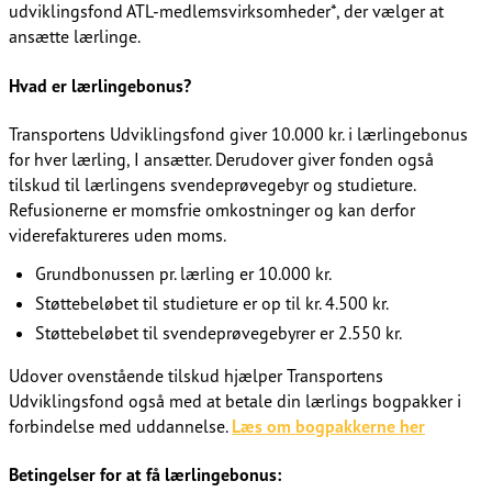
udviklingsfond ATL-medlemsvirksomheder*, der vælger at
ansætte lærlinge.​​​​‌ ‍ ​‍​‍‌‍ ‌ ​‍‌‍‍‌‌‍‌ ‌‍‍‌‌‍ ‍​‍​‍​ ‍‍​‍​‍‌ ​ ‌‍​‌‌‍ ‍‌‍‍‌‌ ‌​‌ ‍‌​‍ ‍‌‍‍‌‌‍ ​‍​‍​‍ ​​‍​‍‌‍‍​‌ ​‍‌‍‌‌‌‍‌‍​‍​‍​ ‍‍​‍​‍‌‍‍​‌ ‌​‌ ‌​‌ ​​‌ ​ ​ ‍‍​‍ ​‍ ‌ ‌​‌ ‌‌​‍ ‍‌ ​ ‌‍​‌‌‍ ‍‌‍‍‌‌ ‌​‌ ‍‌​‍ ‍‌ ​ ‌ ‌​‌ ‌‌‌‍‌​‌‍‍‌‌‍ ​‍ ‌‍‍‌‌‍ ‍‌ ‌​‌‍‌‌‌‍ ‍‌ ‌​​‍ ‌‍‌‌‌‍‌​‌‍‍‌‌ ‌​​‍ ‌‍ ‌‌‍ ‌‍‌​‌‍‌‌​ ‌‌ ​​‌ ​‍‌‍‌‌‌ ​ ‌‍‌‌‌‍ ‍‌ ‌​‌‍​‌‌ ‌​‌‍‍‌‌‍ ‌‍ ‍​ ‍ ‌‍‍‌‌‍‌​​ ‌‌ ​​‌‍​‌‌‍‌ ‌‍‌‌​‍ ‌‌ ‌​‌‍‍‌‌‍ ​‌ ​ ‌‍‍ ‌ ‌‌‌‍‌​​‍ ‌‌ ‌​‌‍‍‌‌‍ ​​‍ ‌‌ ‌‍‌‍‍‌‌ ​‍‌‍‍ ‌ ​ ‌‍ ‌‍ ‌‌‍‍​‌‍‌‌‌‍‌​‌‍‌‌‌ ​‍​ ‍ ‌ ‌​‌ ‍‌‌ ​​‌‍‌‌​ ‌‌ ​​‌‍​‌‌‍‌ ‌‍‌‌​ ‍ ‌ ​​‌‍​‌‌ ‌​‌‍‍​​ ‌‌ ​ ‌‍‌‌‌‍​ ‌ ‌​‌‍‍‌‌‍ ‌‍ ‍‌ ​ ​‍‌‌​ ‌‌‌​​‍‌‌ ‌‍‍ ‌‍‌‌‌ ‍‌​‍‌‌​ ​ ‌​‌​​‍‌‌​ ​ ‌​‌​​‍‌‌​ ​‍​ ​‍‌‍‌‌​ ​ ​ ​‍​ ​‌‌‍​ ‌‍​ ​ ​‌​ ‌‍​ ‌​‌‍​ ​ ​‌​ ​‌​‍‌‌​ ​‍​ ​‍​‍‌‌​ ‌‌‌​‌​​‍ ‍‌‍​ ‌‍ ‌‍ ‍‌ ‌​‌‍‌‌‌‍ ‍‌ ‌​​‍‌‌​ ‌‌‌​​‍‌‌ ‌‍‍ ‌‍‌‌‌ ‍‌​‍‌‌​ ​ ‌​‌​​‍‌‌​ ​ ‌​‌​​‍‌‌​ ​‍​ ​‍​ ‌ ​ ‍‌‌‍​‍​ ‌ ​ ‌​‌‍‌​​ ​ ​ ‌‌​ ‌‌‌‍​‍​ ​​​ ‌​​‍‌‌​ ​‍​ ​‍​‍‌‌​ ‌‌‌​‌​​‍ ‍‌‍​‍‌‍ ​‌‍ ‌‍​ ‌‍‍ ‌ ​ ​‍‌‌​ ‌‌‌​​‍‌‌ ‌‍‍ ‌‍‌‌‌ ‍‌​‍‌‌​ ​ ‌​‌​​‍‌‌​ ​ ‌​‌​​‍‌‌​ ​‍​ ​‍​ ‌‌​ ‌ ​ ​‌​ ​‌‌‍​ ‌‍‌‌‌‍​‌​ ‌‍‌‍‌‌‌‍‌​​ ‍​​ ‌ ​‍‌‌​ ​‍​ ​‍​‍‌‌​ ‌‌‌​‌​​‍ ‍‌‍​‍‌‍ ‌‍‌​‌ ‍‌​‍‌‌​ ‌‌‌​​‍‌‌ ‌‍‍ ‌‍‌‌‌ ‍‌​‍‌‌​ ​ ‌​‌​​‍‌‌​ ​ ‌​‌​​‍‌‌​ ​‍​ ​‍​ ‌ ‌‍‌​‌‍​‌​ ‌‍​ ​ ‌‍​ ​ ‌‍​ ​‌​ ‍‌‌‍​‌‌‍​‌​ ‌​​‍‌‌​ ​‍​ ​‍​‍‌‌​ ‌‌‌​‌​​‍ ‍‌‍​ ‌‍‍​‌‍‍‌‌‍ ​‌‍‌​‌ ​‍‌‍‌‌‌‍ ‍​‍‌‌​ ‌‌‌​​‍‌‌ ‌‍‍ ‌‍‌‌‌ ‍‌​‍‌‌​ ​ ‌​‌​​‍‌‌​ ​ ‌​‌​​‍‌‌​ ​‍​ ​‍​ ​ ​ ‌​‌‍‌‌​ ‌‌​ ‍​​ ​​​ ​ ​ ‌‌​ ‌​​ ​ ‌‍‌‌​ ‌​​‍‌‌​ ​‍​ ​‍​‍‌‌​ ‌‌‌​‌​​‍ ‍‌ ‌​‌‍‌‌‌ ‍​‌ ‌​​ ‌‍​‍‌‍​‌‌ ​ ‌‍‌‌‌‌‌‌‌ ​‍‌‍ ​​ ‌‌‍‍​‌ ‌​‌ ‌​‌ ​​‌ ​ ​‍‌‌​ ​ ‌​​‌​‍‌‌​ ​‍‌​‌‍​‍‌‌​ ​‍‌​‌‍‌ ‌​‌ ‌‌​‍ ‍‌ ​ ‌‍​‌‌‍ ‍‌‍‍‌‌ ‌​‌ ‍‌​‍ ‍‌ ​ ‌ ‌​‌ ‌‌‌‍‌​‌‍‍‌‌‍ ​‍‌‍‌‍‍‌‌‍‌​​ ‌‌ ​​‌‍​‌‌‍‌ ‌‍‌‌​‍ ‌‌ ‌​‌‍‍‌‌‍ ​‌ ​ ‌‍‍ ‌ ‌‌‌‍‌​​‍ ‌‌ ‌​‌‍‍‌‌‍ ​​‍ ‌‌ ‌‍‌‍‍‌‌ ​‍‌‍‍ ‌ ​ ‌‍ ‌‍ ‌‌‍‍​‌‍‌‌‌‍‌​‌‍‌‌‌ ​‍​‍‌‍‌ ‌​‌ ‍‌‌ ​​‌‍‌‌​ ‌‌ ​​‌‍​‌‌‍‌ ‌‍‌‌​‍‌‍‌ ​​‌‍​‌‌ ‌​‌‍‍​​ ‌‌ ​ ‌‍‌‌‌‍​ ‌ ‌​‌‍‍‌‌‍ ‌‍ ‍‌ ​ ​‍‌‌​ ‌‌‌​​‍‌‌ ‌‍‍ ‌‍‌‌‌ ‍‌​‍‌‌​ ​ ‌​‌​​‍‌‌​ ​ ‌​‌​​‍‌‌​ ​‍​ ​‍‌‍‌‌​ ​ ​ ​‍​ ​‌‌‍​ ‌‍​ ​ ​‌​ ‌‍​ ‌​‌‍​ ​ ​‌​ ​‌​‍‌‌​ ​‍​ ​‍​‍‌‌​ ‌‌‌​‌​​‍ ‍‌‍​ ‌‍ ‌‍ ‍‌ ‌​‌‍‌‌‌‍ ‍‌ ‌​​‍‌‌​ ‌‌‌​​‍‌‌ ‌‍‍ ‌‍‌‌‌ ‍‌​‍‌‌​ ​ ‌​‌​​‍‌‌​ ​ ‌​‌​​‍‌‌​ ​‍​ ​‍​ ‌ ​ ‍‌‌‍​‍​ ‌ ​ ‌​‌‍‌​​ ​ ​ ‌‌​ ‌‌‌‍​‍​ ​​​ ‌​​‍‌‌​ ​‍​ ​‍​‍‌‌​ ‌‌‌​‌​​‍ ‍‌‍​‍‌‍ ​‌‍ ‌‍​ ‌‍‍ ‌ ​ ​‍‌‌​ ‌‌‌​​‍‌‌ ‌‍‍ ‌‍‌‌‌ ‍‌​‍‌‌​ ​ ‌​‌​​‍‌‌​ ​ ‌​‌​​‍‌‌​ ​‍​ ​‍​ ‌‌​ ‌ ​ ​‌​ ​‌‌‍​ ‌‍‌‌‌‍​‌​ ‌‍‌‍‌‌‌‍‌​​ ‍​​ ‌ ​‍‌‌​ ​‍​ ​‍​‍‌‌​ ‌‌‌​‌​​‍ ‍‌‍​‍‌‍ ‌‍‌​‌ ‍‌​‍‌‌​ ‌‌‌​​‍‌‌ ‌‍‍ ‌‍‌‌‌ ‍‌​‍‌‌​ ​ ‌​‌​​‍‌‌​ ​ ‌​‌​​‍‌‌​ ​‍​ ​‍​ ‌ ‌‍‌​‌‍​‌​ ‌‍​ ​ ‌‍​ ​ ‌‍​ ​‌​ ‍‌‌‍​‌‌‍​‌​ ‌​​‍‌‌​ ​‍​ ​‍​‍‌‌​ ‌‌‌​‌​​‍ ‍‌‍​ ‌‍‍​‌‍‍‌‌‍ ​‌‍‌​‌ ​‍‌‍‌‌‌‍ ‍​‍‌‌​ ‌‌‌​​‍‌‌ ‌‍‍ ‌‍‌‌‌ ‍‌​‍‌‌​ ​ ‌​‌​​‍‌‌​ ​ ‌​‌​​‍‌‌​ ​‍​ ​‍​ ​ ​ ‌​‌‍‌‌​ ‌‌​ ‍​​ ​​​ ​ ​ ‌‌​ ‌​​ ​ ‌‍‌‌​ ‌​​‍‌‌​ ​‍​ ​‍​‍‌‌​ ‌‌‌​‌​​‍ ‍‌ ‌​‌‍‌‌‌ ‍​‌ ‌​​‍‌‍‌ ​​‌‍‌‌‌ ​‍‌ ​ ‌ ​​‌‍‌‌‌‍​ ‌ ‌​‌‍‍‌‌ ‌‍‌‍‌‌​ ‌‌ ​​‌ ‌‌‌‍​‍‌‍ ​‌‍‍‌‌ ​ ‌‍‍​‌‍‌‌‌‍‌​​‍​‍‌ ‌
Hvad er lærlingebonus?​​​​‌ ‍ ​‍​‍‌‍ ‌ ​‍‌‍‍‌‌‍‌ ‌‍‍‌‌‍ ‍​‍​‍​ ‍‍​‍​‍‌ ​ ‌‍​‌‌‍ ‍‌‍‍‌‌ ‌​‌ ‍‌​‍ ‍‌‍‍‌‌‍ ​‍​‍​‍ ​​‍​‍‌‍‍​‌ ​‍‌‍‌‌‌‍‌‍​‍​‍​ ‍‍​‍​‍‌‍‍​‌ ‌​‌ ‌​‌ ​​‌ ​ ​ ‍‍​‍ ​‍ ‌ ‌​‌ ‌‌​‍ ‍‌ ​ ‌‍​‌‌‍ ‍‌‍‍‌‌ ‌​‌ ‍‌​‍ ‍‌ ​ ‌ ‌​‌ ‌‌‌‍‌​‌‍‍‌‌‍ ​‍ ‌‍‍‌‌‍ ‍‌ ‌​‌‍‌‌‌‍ ‍‌ ‌​​‍ ‌‍‌‌‌‍‌​‌‍‍‌‌ ‌​​‍ ‌‍ ‌‌‍ ‌‍‌​‌‍‌‌​ ‌‌ ​​‌ ​‍‌‍‌‌‌ ​ ‌‍‌‌‌‍ ‍‌ ‌​‌‍​‌‌ ‌​‌‍‍‌‌‍ ‌‍ ‍​ ‍ ‌‍‍‌‌‍‌​​ ‌‌ ​​‌‍​‌‌‍‌ ‌‍‌‌​‍ ‌‌ ‌​‌‍‍‌‌‍ ​‌ ​ ‌‍‍ ‌ ‌‌‌‍‌​​‍ ‌‌ ‌​‌‍‍‌‌‍ ​​‍ ‌‌ ‌‍‌‍‍‌‌ ​‍‌‍‍ ‌ ​ ‌‍ ‌‍ ‌‌‍‍​‌‍‌‌‌‍‌​‌‍‌‌‌ ​‍​ ‍ ‌ ‌​‌ ‍‌‌ ​​‌‍‌‌​ ‌‌ ​​‌‍​‌‌‍‌ ‌‍‌‌​ ‍ ‌ ​​‌‍​‌‌ ‌​‌‍‍​​ ‌‌ ​ ‌‍‌‌‌‍​ ‌ ‌​‌‍‍‌‌‍ ‌‍ ‍‌ ​ ​‍‌‌​ ‌‌‌​​‍‌‌ ‌‍‍ ‌‍‌‌‌ ‍‌​‍‌‌​ ​ ‌​‌​​‍‌‌​ ​ ‌​‌​​‍‌‌​ ​‍​ ​‍‌‍‌‌​ ​ ​ ​‍​ ​‌‌‍​ ‌‍​ ​ ​‌​ ‌‍​ ‌​‌‍​ ​ ​‌​ ​‌​‍‌‌​ ​‍​ ​‍​‍‌‌​ ‌‌‌​‌​​‍ ‍‌‍​ ‌‍ ‌‍ ‍‌ ‌​‌‍‌‌‌‍ ‍‌ ‌​​‍‌‌​ ‌‌‌​​‍‌‌ ‌‍‍ ‌‍‌‌‌ ‍‌​‍‌‌​ ​ ‌​‌​​‍‌‌​ ​ ‌​‌​​‍‌‌​ ​‍​ ​‍​ ‌ ​ ‍‌‌‍​‍​ ‌ ​ ‌​‌‍‌​​ ​ ​ ‌‌​ ‌‌‌‍​‍​ ​​​ ‌​​‍‌‌​ ​‍​ ​‍​‍‌‌​ ‌‌‌​‌​​‍ ‍‌‍​‍‌‍ ​‌‍ ‌‍​ ‌‍‍ ‌ ​ ​‍‌‌​ ‌‌‌​​‍‌‌ ‌‍‍ ‌‍‌‌‌ ‍‌​‍‌‌​ ​ ‌​‌​​‍‌‌​ ​ ‌​‌​​‍‌‌​ ​‍​ ​‍​ ‌‌​ ‌ ​ ​‌​ ​‌‌‍​ ‌‍‌‌‌‍​‌​ ‌‍‌‍‌‌‌‍‌​​ ‍​​ ‌ ​‍‌‌​ ​‍​ ​‍​‍‌‌​ ‌‌‌​‌​​‍ ‍‌‍​‍‌‍ ‌‍‌​‌ ‍‌​‍‌‌​ ‌‌‌​​‍‌‌ ‌‍‍ ‌‍‌‌‌ ‍‌​‍‌‌​ ​ ‌​‌​​‍‌‌​ ​ ‌​‌​​‍‌‌​ ​‍​ ​‍‌‍‌‌‌‍‌‍‌‍​ ​ ‍‌​ ​‌​ ​‍‌‍‌‌​ ‍‌​ ‌ ​ ‍‌‌‍‌‍​ ​​​‍‌‌​ ​‍​ ​‍​‍‌‌​ ‌‌‌​‌​​‍ ‍‌‍​ ‌‍‍​‌‍‍‌‌‍ ​‌‍‌​‌ ​‍‌‍‌‌‌‍ ‍​‍‌‌​ ‌‌‌​​‍‌‌ ‌‍‍ ‌‍‌‌‌ ‍‌​‍‌‌​ ​ ‌​‌​​‍‌‌​ ​ ‌​‌​​‍‌‌​ ​‍​ ​‍​ ​‌​ ‌‌​ ​‍​ ​‌‌‍‌‍​ ‍‌‌‍​‍​ ‍‌​ ​​‌‍‌‌​ ‍​‌‍‌​​‍‌‌​ ​‍​ ​‍​‍‌‌​ ‌‌‌​‌​​‍ ‍‌ ‌​‌‍‌‌‌ ‍​‌ ‌​​ ‌‍​‍‌‍​‌‌ ​ ‌‍‌‌‌‌‌‌‌ ​‍‌‍ ​​ ‌‌‍‍​‌ ‌​‌ ‌​‌ ​​‌ ​ ​‍‌‌​ ​ ‌​​‌​‍‌‌​ ​‍‌​‌‍​‍‌‌​ ​‍‌​‌‍‌ ‌​‌ ‌‌​‍ ‍‌ ​ ‌‍​‌‌‍ ‍‌‍‍‌‌ ‌​‌ ‍‌​‍ ‍‌ ​ ‌ ‌​‌ ‌‌‌‍‌​‌‍‍‌‌‍ ​‍‌‍‌‍‍‌‌‍‌​​ ‌‌ ​​‌‍​‌‌‍‌ ‌‍‌‌​‍ ‌‌ ‌​‌‍‍‌‌‍ ​‌ ​ ‌‍‍ ‌ ‌‌‌‍‌​​‍ ‌‌ ‌​‌‍‍‌‌‍ ​​‍ ‌‌ ‌‍‌‍‍‌‌ ​‍‌‍‍ ‌ ​ ‌‍ ‌‍ ‌‌‍‍​‌‍‌‌‌‍‌​‌‍‌‌‌ ​‍​‍‌‍‌ ‌​‌ ‍‌‌ ​​‌‍‌‌​ ‌‌ ​​‌‍​‌‌‍‌ ‌‍‌‌​‍‌‍‌ ​​‌‍​‌‌ ‌​‌‍‍​​ ‌‌ ​ ‌‍‌‌‌‍​ ‌ ‌​‌‍‍‌‌‍ ‌‍ ‍‌ ​ ​‍‌‌​ ‌‌‌​​‍‌‌ ‌‍‍ ‌‍‌‌‌ ‍‌​‍‌‌​ ​ ‌​‌​​‍‌‌​ ​ ‌​‌​​‍‌‌​ ​‍​ ​‍‌‍‌‌​ ​ ​ ​‍​ ​‌‌‍​ ‌‍​ ​ ​‌​ ‌‍​ ‌​‌‍​ ​ ​‌​ ​‌​‍‌‌​ ​‍​ ​‍​‍‌‌​ ‌‌‌​‌​​‍ ‍‌‍​ ‌‍ ‌‍ ‍‌ ‌​‌‍‌‌‌‍ ‍‌ ‌​​‍‌‌​ ‌‌‌​​‍‌‌ ‌‍‍ ‌‍‌‌‌ ‍‌​‍‌‌​ ​ ‌​‌​​‍‌‌​ ​ ‌​‌​​‍‌‌​ ​‍​ ​‍​ ‌ ​ ‍‌‌‍​‍​ ‌ ​ ‌​‌‍‌​​ ​ ​ ‌‌​ ‌‌‌‍​‍​ ​​​ ‌​​‍‌‌​ ​‍​ ​‍​‍‌‌​ ‌‌‌​‌​​‍ ‍‌‍​‍‌‍ ​‌‍ ‌‍​ ‌‍‍ ‌ ​ ​‍‌‌​ ‌‌‌​​‍‌‌ ‌‍‍ ‌‍‌‌‌ ‍‌​‍‌‌​ ​ ‌​‌​​‍‌‌​ ​ ‌​‌​​‍‌‌​ ​‍​ ​‍​ ‌‌​ ‌ ​ ​‌​ ​‌‌‍​ ‌‍‌‌‌‍​‌​ ‌‍‌‍‌‌‌‍‌​​ ‍​​ ‌ ​‍‌‌​ ​‍​ ​‍​‍‌‌​ ‌‌‌​‌​​‍ ‍‌‍​‍‌‍ ‌‍‌​‌ ‍‌​‍‌‌​ ‌‌‌​​‍‌‌ ‌‍‍ ‌‍‌‌‌ ‍‌​‍‌‌​ ​ ‌​‌​​‍‌‌​ ​ ‌​‌​​‍‌‌​ ​‍​ ​‍‌‍‌‌‌‍‌‍‌‍​ ​ ‍‌​ ​‌​ ​‍‌‍‌‌​ ‍‌​ ‌ ​ ‍‌‌‍‌‍​ ​​​‍‌‌​ ​‍​ ​‍​‍‌‌​ ‌‌‌​‌​​‍ ‍‌‍​ ‌‍‍​‌‍‍‌‌‍ ​‌‍‌​‌ ​‍‌‍‌‌‌‍ ‍​‍‌‌​ ‌‌‌​​‍‌‌ ‌‍‍ ‌‍‌‌‌ ‍‌​‍‌‌​ ​ ‌​‌​​‍‌‌​ ​ ‌​‌​​‍‌‌​ ​‍​ ​‍​ ​‌​ ‌‌​ ​‍​ ​‌‌‍‌‍​ ‍‌‌‍​‍​ ‍‌​ ​​‌‍‌‌​ ‍​‌‍‌​​‍‌‌​ ​‍​ ​‍​‍‌‌​ ‌‌‌​‌​​‍ ‍‌ ‌​‌‍‌‌‌ ‍​‌ ‌​​‍‌‍‌ ​​‌‍‌‌‌ ​‍‌ ​ ‌ ​​‌‍‌‌‌‍​ ‌ ‌​‌‍‍‌‌ ‌‍‌‍‌‌​ ‌‌ ​​‌ ‌‌‌‍​‍‌‍ ​‌‍‍‌‌ ​ ‌‍‍​‌‍‌‌‌‍‌​​‍​‍‌ ‌
Transportens Udviklingsfond giver 10.000 kr. i lærlingebonus
for hver lærling, I ansætter. Derudover giver fonden også
tilskud til lærlingens svendeprøvegebyr og studieture.
Refusionerne er momsfrie omkostninger og kan derfor
viderefaktureres uden moms.​​​​‌ ‍ ​‍​‍‌‍ ‌ ​‍‌‍‍‌‌‍‌ ‌‍‍‌‌‍ ‍​‍​‍​ ‍‍​‍​‍‌ ​ ‌‍​‌‌‍ ‍‌‍‍‌‌ ‌​‌ ‍‌​‍ ‍‌‍‍‌‌‍ ​‍​‍​‍ ​​‍​‍‌‍‍​‌ ​‍‌‍‌‌‌‍‌‍​‍​‍​ ‍‍​‍​‍‌‍‍​‌ ‌​‌ ‌​‌ ​​‌ ​ ​ ‍‍​‍ ​‍ ‌ ‌​‌ ‌‌​‍ ‍‌ ​ ‌‍​‌‌‍ ‍‌‍‍‌‌ ‌​‌ ‍‌​‍ ‍‌ ​ ‌ ‌​‌ ‌‌‌‍‌​‌‍‍‌‌‍ ​‍ ‌‍‍‌‌‍ ‍‌ ‌​‌‍‌‌‌‍ ‍‌ ‌​​‍ ‌‍‌‌‌‍‌​‌‍‍‌‌ ‌​​‍ ‌‍ ‌‌‍ ‌‍‌​‌‍‌‌​ ‌‌ ​​‌ ​‍‌‍‌‌‌ ​ ‌‍‌‌‌‍ ‍‌ ‌​‌‍​‌‌ ‌​‌‍‍‌‌‍ ‌‍ ‍​ ‍ ‌‍‍‌‌‍‌​​ ‌‌ ​​‌‍​‌‌‍‌ ‌‍‌‌​‍ ‌‌ ‌​‌‍‍‌‌‍ ​‌ ​ ‌‍‍ ‌ ‌‌‌‍‌​​‍ ‌‌ ‌​‌‍‍‌‌‍ ​​‍ ‌‌ ‌‍‌‍‍‌‌ ​‍‌‍‍ ‌ ​ ‌‍ ‌‍ ‌‌‍‍​‌‍‌‌‌‍‌​‌‍‌‌‌ ​‍​ ‍ ‌ ‌​‌ ‍‌‌ ​​‌‍‌‌​ ‌‌ ​​‌‍​‌‌‍‌ ‌‍‌‌​ ‍ ‌ ​​‌‍​‌‌ ‌​‌‍‍​​ ‌‌ ​ ‌‍‌‌‌‍​ ‌ ‌​‌‍‍‌‌‍ ‌‍ ‍‌ ​ ​‍‌‌​ ‌‌‌​​‍‌‌ ‌‍‍ ‌‍‌‌‌ ‍‌​‍‌‌​ ​ ‌​‌​​‍‌‌​ ​ ‌​‌​​‍‌‌​ ​‍​ ​‍‌‍‌‌​ ​ ​ ​‍​ ​‌‌‍​ ‌‍​ ​ ​‌​ ‌‍​ ‌​‌‍​ ​ ​‌​ ​‌​‍‌‌​ ​‍​ ​‍​‍‌‌​ ‌‌‌​‌​​‍ ‍‌‍​ ‌‍ ‌‍ ‍‌ ‌​‌‍‌‌‌‍ ‍‌ ‌​​‍‌‌​ ‌‌‌​​‍‌‌ ‌‍‍ ‌‍‌‌‌ ‍‌​‍‌‌​ ​ ‌​‌​​‍‌‌​ ​ ‌​‌​​‍‌‌​ ​‍​ ​‍​ ‌ ​ ‍‌‌‍​‍​ ‌ ​ ‌​‌‍‌​​ ​ ​ ‌‌​ ‌‌‌‍​‍​ ​​​ ‌​​‍‌‌​ ​‍​ ​‍​‍‌‌​ ‌‌‌​‌​​‍ ‍‌‍​‍‌‍ ​‌‍ ‌‍​ ‌‍‍ ‌ ​ ​‍‌‌​ ‌‌‌​​‍‌‌ ‌‍‍ ‌‍‌‌‌ ‍‌​‍‌‌​ ​ ‌​‌​​‍‌‌​ ​ ‌​‌​​‍‌‌​ ​‍​ ​‍​ ‌‌​ ‌ ​ ​‌​ ​‌‌‍​ ‌‍‌‌‌‍​‌​ ‌‍‌‍‌‌‌‍‌​​ ‍​​ ‌ ​‍‌‌​ ​‍​ ​‍​‍‌‌​ ‌‌‌​‌​​‍ ‍‌‍​‍‌‍ ‌‍‌​‌ ‍‌​‍‌‌​ ‌‌‌​​‍‌‌ ‌‍‍ ‌‍‌‌‌ ‍‌​‍‌‌​ ​ ‌​‌​​‍‌‌​ ​ ‌​‌​​‍‌‌​ ​‍​ ​‍‌‍‌​‌‍​‌‌‍​‍​ ‌ ‌‍‌‌​ ‌‌​ ‌‌‌‍‌‍‌‍​ ​ ‍​‌‍​‌​ ​ ​‍‌‌​ ​‍​ ​‍​‍‌‌​ ‌‌‌​‌​​‍ ‍‌‍​ ‌‍‍​‌‍‍‌‌‍ ​‌‍‌​‌ ​‍‌‍‌‌‌‍ ‍​‍‌‌​ ‌‌‌​​‍‌‌ ‌‍‍ ‌‍‌‌‌ ‍‌​‍‌‌​ ​ ‌​‌​​‍‌‌​ ​ ‌​‌​​‍‌‌​ ​‍​ ​‍‌‍​ ​ ‍​‌‍‌‌‌‍‌‌​ ‍‌‌‍​‍​ ​‌​ ​ ‌‍‌‍​ ‍‌‌‍‌​​ ‍​​‍‌‌​ ​‍​ ​‍​‍‌‌​ ‌‌‌​‌​​‍ ‍‌ ‌​‌‍‌‌‌ ‍​‌ ‌​​ ‌‍​‍‌‍​‌‌ ​ ‌‍‌‌‌‌‌‌‌ ​‍‌‍ ​​ ‌‌‍‍​‌ ‌​‌ ‌​‌ ​​‌ ​ ​‍‌‌​ ​ ‌​​‌​‍‌‌​ ​‍‌​‌‍​‍‌‌​ ​‍‌​‌‍‌ ‌​‌ ‌‌​‍ ‍‌ ​ ‌‍​‌‌‍ ‍‌‍‍‌‌ ‌​‌ ‍‌​‍ ‍‌ ​ ‌ ‌​‌ ‌‌‌‍‌​‌‍‍‌‌‍ ​‍‌‍‌‍‍‌‌‍‌​​ ‌‌ ​​‌‍​‌‌‍‌ ‌‍‌‌​‍ ‌‌ ‌​‌‍‍‌‌‍ ​‌ ​ ‌‍‍ ‌ ‌‌‌‍‌​​‍ ‌‌ ‌​‌‍‍‌‌‍ ​​‍ ‌‌ ‌‍‌‍‍‌‌ ​‍‌‍‍ ‌ ​ ‌‍ ‌‍ ‌‌‍‍​‌‍‌‌‌‍‌​‌‍‌‌‌ ​‍​‍‌‍‌ ‌​‌ ‍‌‌ ​​‌‍‌‌​ ‌‌ ​​‌‍​‌‌‍‌ ‌‍‌‌​‍‌‍‌ ​​‌‍​‌‌ ‌​‌‍‍​​ ‌‌ ​ ‌‍‌‌‌‍​ ‌ ‌​‌‍‍‌‌‍ ‌‍ ‍‌ ​ ​‍‌‌​ ‌‌‌​​‍‌‌ ‌‍‍ ‌‍‌‌‌ ‍‌​‍‌‌​ ​ ‌​‌​​‍‌‌​ ​ ‌​‌​​‍‌‌​ ​‍​ ​‍‌‍‌‌​ ​ ​ ​‍​ ​‌‌‍​ ‌‍​ ​ ​‌​ ‌‍​ ‌​‌‍​ ​ ​‌​ ​‌​‍‌‌​ ​‍​ ​‍​‍‌‌​ ‌‌‌​‌​​‍ ‍‌‍​ ‌‍ ‌‍ ‍‌ ‌​‌‍‌‌‌‍ ‍‌ ‌​​‍‌‌​ ‌‌‌​​‍‌‌ ‌‍‍ ‌‍‌‌‌ ‍‌​‍‌‌​ ​ ‌​‌​​‍‌‌​ ​ ‌​‌​​‍‌‌​ ​‍​ ​‍​ ‌ ​ ‍‌‌‍​‍​ ‌ ​ ‌​‌‍‌​​ ​ ​ ‌‌​ ‌‌‌‍​‍​ ​​​ ‌​​‍‌‌​ ​‍​ ​‍​‍‌‌​ ‌‌‌​‌​​‍ ‍‌‍​‍‌‍ ​‌‍ ‌‍​ ‌‍‍ ‌ ​ ​‍‌‌​ ‌‌‌​​‍‌‌ ‌‍‍ ‌‍‌‌‌ ‍‌​‍‌‌​ ​ ‌​‌​​‍‌‌​ ​ ‌​‌​​‍‌‌​ ​‍​ ​‍​ ‌‌​ ‌ ​ ​‌​ ​‌‌‍​ ‌‍‌‌‌‍​‌​ ‌‍‌‍‌‌‌‍‌​​ ‍​​ ‌ ​‍‌‌​ ​‍​ ​‍​‍‌‌​ ‌‌‌​‌​​‍ ‍‌‍​‍‌‍ ‌‍‌​‌ ‍‌​‍‌‌​ ‌‌‌​​‍‌‌ ‌‍‍ ‌‍‌‌‌ ‍‌​‍‌‌​ ​ ‌​‌​​‍‌‌​ ​ ‌​‌​​‍‌‌​ ​‍​ ​‍‌‍‌​‌‍​‌‌‍​‍​ ‌ ‌‍‌‌​ ‌‌​ ‌‌‌‍‌‍‌‍​ ​ ‍​‌‍​‌​ ​ ​‍‌‌​ ​‍​ ​‍​‍‌‌​ ‌‌‌​‌​​‍ ‍‌‍​ ‌‍‍​‌‍‍‌‌‍ ​‌‍‌​‌ ​‍‌‍‌‌‌‍ ‍​‍‌‌​ ‌‌‌​​‍‌‌ ‌‍‍ ‌‍‌‌‌ ‍‌​‍‌‌​ ​ ‌​‌​​‍‌‌​ ​ ‌​‌​​‍‌‌​ ​‍​ ​‍‌‍​ ​ ‍​‌‍‌‌‌‍‌‌​ ‍‌‌‍​‍​ ​‌​ ​ ‌‍‌‍​ ‍‌‌‍‌​​ ‍​​‍‌‌​ ​‍​ ​‍​‍‌‌​ ‌‌‌​‌​​‍ ‍‌ ‌​‌‍‌‌‌ ‍​‌ ‌​​‍‌‍‌ ​​‌‍‌‌‌ ​‍‌ ​ ‌ ​​‌‍‌‌‌‍​ ‌ ‌​‌‍‍‌‌ ‌‍‌‍‌‌​ ‌‌ ​​‌ ‌‌‌‍​‍‌‍ ​‌‍‍‌‌ ​ ‌‍‍​‌‍‌‌‌‍‌​​‍​‍‌ ‌
Grundbonussen pr. lærling er 10.000 kr.​​​​‌ ‍ ​‍​‍‌‍ ‌ ​‍‌‍‍‌‌‍‌ ‌‍‍‌‌‍ ‍​‍​‍​ ‍‍​‍​‍‌ ​ ‌‍​‌‌‍ ‍‌‍‍‌‌ ‌​‌ ‍‌​‍ ‍‌‍‍‌‌‍ ​‍​‍​‍ ​​‍​‍‌‍‍​‌ ​‍‌‍‌‌‌‍‌‍​‍​‍​ ‍‍​‍​‍‌‍‍​‌ ‌​‌ ‌​‌ ​​‌ ​ ​ ‍‍​‍ ​‍ ‌ ‌​‌ ‌‌​‍ ‍‌ ​ ‌‍​‌‌‍ ‍‌‍‍‌‌ ‌​‌ ‍‌​‍ ‍‌ ​ ‌ ‌​‌ ‌‌‌‍‌​‌‍‍‌‌‍ ​‍ ‌‍‍‌‌‍ ‍‌ ‌​‌‍‌‌‌‍ ‍‌ ‌​​‍ ‌‍‌‌‌‍‌​‌‍‍‌‌ ‌​​‍ ‌‍ ‌‌‍ ‌‍‌​‌‍‌‌​ ‌‌ ​​‌ ​‍‌‍‌‌‌ ​ ‌‍‌‌‌‍ ‍‌ ‌​‌‍​‌‌ ‌​‌‍‍‌‌‍ ‌‍ ‍​ ‍ ‌‍‍‌‌‍‌​​ ‌‌ ​​‌‍​‌‌‍‌ ‌‍‌‌​‍ ‌‌ ‌​‌‍‍‌‌‍ ​‌ ​ ‌‍‍ ‌ ‌‌‌‍‌​​‍ ‌‌ ‌​‌‍‍‌‌‍ ​​‍ ‌‌ ‌‍‌‍‍‌‌ ​‍‌‍‍ ‌ ​ ‌‍ ‌‍ ‌‌‍‍​‌‍‌‌‌‍‌​‌‍‌‌‌ ​‍​ ‍ ‌ ‌​‌ ‍‌‌ ​​‌‍‌‌​ ‌‌ ​​‌‍​‌‌‍‌ ‌‍‌‌​ ‍ ‌ ​​‌‍​‌‌ ‌​‌‍‍​​ ‌‌ ​ ‌‍‌‌‌‍​ ‌ ‌​‌‍‍‌‌‍ ‌‍ ‍‌ ​ ​‍‌‌​ ‌‌‌​​‍‌‌ ‌‍‍ ‌‍‌‌‌ ‍‌​‍‌‌​ ​ ‌​‌​​‍‌‌​ ​ ‌​‌​​‍‌‌​ ​‍​ ​‍‌‍‌‌​ ​ ​ ​‍​ ​‌‌‍​ ‌‍​ ​ ​‌​ ‌‍​ ‌​‌‍​ ​ ​‌​ ​‌​‍‌‌​ ​‍​ ​‍​‍‌‌​ ‌‌‌​‌​​‍ ‍‌‍​ ‌‍ ‌‍ ‍‌ ‌​‌‍‌‌‌‍ ‍‌ ‌​​‍‌‌​ ‌‌‌​​‍‌‌ ‌‍‍ ‌‍‌‌‌ ‍‌​‍‌‌​ ​ ‌​‌​​‍‌‌​ ​ ‌​‌​​‍‌‌​ ​‍​ ​‍​ ‌ ​ ‍‌‌‍​‍​ ‌ ​ ‌​‌‍‌​​ ​ ​ ‌‌​ ‌‌‌‍​‍​ ​​​ ‌​​‍‌‌​ ​‍​ ​‍​‍‌‌​ ‌‌‌​‌​​‍ ‍‌‍​‍‌‍ ​‌‍ ‌‍​ ‌‍‍ ‌ ​ ​‍‌‌​ ‌‌‌​​‍‌‌ ‌‍‍ ‌‍‌‌‌ ‍‌​‍‌‌​ ​ ‌​‌​​‍‌‌​ ​ ‌​‌​​‍‌‌​ ​‍​ ​‍​ ‌‌​ ‌ ​ ​‌​ ​‌‌‍​ ‌‍‌‌‌‍​‌​ ‌‍‌‍‌‌‌‍‌​​ ‍​​ ‌ ​‍‌‌​ ​‍​ ​‍​‍‌‌​ ‌‌‌​‌​​‍ ‍‌‍​‍‌‍ ‌‍‌​‌ ‍‌​‍‌‌​ ‌‌‌​​‍‌‌ ‌‍‍ ‌‍‌‌‌ ‍‌​‍‌‌​ ​ ‌​‌​​‍‌‌​ ​ ‌​‌​​‍‌‌​ ​‍​ ​‍‌‍​‍‌‍‌‍‌‍‌​​ ‌​​ ‌‌​ ​‌​ ​​​ ​​​ ‍​​ ‌‍‌‍​ ‌‍​ ​‍‌‌​ ​‍​ ​‍​‍‌‌​ ‌‌‌​‌​​‍ ‍‌‍​ ‌‍‍​‌‍‍‌‌‍ ​‌‍‌​‌ ​‍‌‍‌‌‌‍ ‍​‍‌‌​ ‌‌‌​​‍‌‌ ‌‍‍ ‌‍‌‌‌ ‍‌​‍‌‌​ ​ ‌​‌​​‍‌‌​ ​ ‌​‌​​‍‌‌​ ​‍​ ​‍‌‍‌‍​ ‍​​ ‌​‌‍‌‍‌‍​ ​ ‌ ​ ‌​‌‍​‍​ ‌ ‌‍‌​‌‍​ ‌‍​‍​‍‌‌​ ​‍​ ​‍​‍‌‌​ ‌‌‌​‌​​‍ ‍‌ ‌​‌‍‌‌‌ ‍​‌ ‌​​ ‌‍​‍‌‍​‌‌ ​ ‌‍‌‌‌‌‌‌‌ ​‍‌‍ ​​ ‌‌‍‍​‌ ‌​‌ ‌​‌ ​​‌ ​ ​‍‌‌​ ​ ‌​​‌​‍‌‌​ ​‍‌​‌‍​‍‌‌​ ​‍‌​‌‍‌ ‌​‌ ‌‌​‍ ‍‌ ​ ‌‍​‌‌‍ ‍‌‍‍‌‌ ‌​‌ ‍‌​‍ ‍‌ ​ ‌ ‌​‌ ‌‌‌‍‌​‌‍‍‌‌‍ ​‍‌‍‌‍‍‌‌‍‌​​ ‌‌ ​​‌‍​‌‌‍‌ ‌‍‌‌​‍ ‌‌ ‌​‌‍‍‌‌‍ ​‌ ​ ‌‍‍ ‌ ‌‌‌‍‌​​‍ ‌‌ ‌​‌‍‍‌‌‍ ​​‍ ‌‌ ‌‍‌‍‍‌‌ ​‍‌‍‍ ‌ ​ ‌‍ ‌‍ ‌‌‍‍​‌‍‌‌‌‍‌​‌‍‌‌‌ ​‍​‍‌‍‌ ‌​‌ ‍‌‌ ​​‌‍‌‌​ ‌‌ ​​‌‍​‌‌‍‌ ‌‍‌‌​‍‌‍‌ ​​‌‍​‌‌ ‌​‌‍‍​​ ‌‌ ​ ‌‍‌‌‌‍​ ‌ ‌​‌‍‍‌‌‍ ‌‍ ‍‌ ​ ​‍‌‌​ ‌‌‌​​‍‌‌ ‌‍‍ ‌‍‌‌‌ ‍‌​‍‌‌​ ​ ‌​‌​​‍‌‌​ ​ ‌​‌​​‍‌‌​ ​‍​ ​‍‌‍‌‌​ ​ ​ ​‍​ ​‌‌‍​ ‌‍​ ​ ​‌​ ‌‍​ ‌​‌‍​ ​ ​‌​ ​‌​‍‌‌​ ​‍​ ​‍​‍‌‌​ ‌‌‌​‌​​‍ ‍‌‍​ ‌‍ ‌‍ ‍‌ ‌​‌‍‌‌‌‍ ‍‌ ‌​​‍‌‌​ ‌‌‌​​‍‌‌ ‌‍‍ ‌‍‌‌‌ ‍‌​‍‌‌​ ​ ‌​‌​​‍‌‌​ ​ ‌​‌​​‍‌‌​ ​‍​ ​‍​ ‌ ​ ‍‌‌‍​‍​ ‌ ​ ‌​‌‍‌​​ ​ ​ ‌‌​ ‌‌‌‍​‍​ ​​​ ‌​​‍‌‌​ ​‍​ ​‍​‍‌‌​ ‌‌‌​‌​​‍ ‍‌‍​‍‌‍ ​‌‍ ‌‍​ ‌‍‍ ‌ ​ ​‍‌‌​ ‌‌‌​​‍‌‌ ‌‍‍ ‌‍‌‌‌ ‍‌​‍‌‌​ ​ ‌​‌​​‍‌‌​ ​ ‌​‌​​‍‌‌​ ​‍​ ​‍​ ‌‌​ ‌ ​ ​‌​ ​‌‌‍​ ‌‍‌‌‌‍​‌​ ‌‍‌‍‌‌‌‍‌​​ ‍​​ ‌ ​‍‌‌​ ​‍​ ​‍​‍‌‌​ ‌‌‌​‌​​‍ ‍‌‍​‍‌‍ ‌‍‌​‌ ‍‌​‍‌‌​ ‌‌‌​​‍‌‌ ‌‍‍ ‌‍‌‌‌ ‍‌​‍‌‌​ ​ ‌​‌​​‍‌‌​ ​ ‌​‌​​‍‌‌​ ​‍​ ​‍‌‍​‍‌‍‌‍‌‍‌​​ ‌​​ ‌‌​ ​‌​ ​​​ ​​​ ‍​​ ‌‍‌‍​ ‌‍​ ​‍‌‌​ ​‍​ ​‍​‍‌‌​ ‌‌‌​‌​​‍ ‍‌‍​ ‌‍‍​‌‍‍‌‌‍ ​‌‍‌​‌ ​‍‌‍‌‌‌‍ ‍​‍‌‌​ ‌‌‌​​‍‌‌ ‌‍‍ ‌‍‌‌‌ ‍‌​‍‌‌​ ​ ‌​‌​​‍‌‌​ ​ ‌​‌​​‍‌‌​ ​‍​ ​‍‌‍‌‍​ ‍​​ ‌​‌‍‌‍‌‍​ ​ ‌ ​ ‌​‌‍​‍​ ‌ ‌‍‌​‌‍​ ‌‍​‍​‍‌‌​ ​‍​ ​‍​‍‌‌​ ‌‌‌​‌​​‍ ‍‌ ‌​‌‍‌‌‌ ‍​‌ ‌​​‍‌‍‌ ​​‌‍‌‌‌ ​‍‌ ​ ‌ ​​‌‍‌‌‌‍​ ‌ ‌​‌‍‍‌‌ ‌‍‌‍‌‌​ ‌‌ ​​‌ ‌‌‌‍​‍‌‍ ​‌‍‍‌‌ ​ ‌‍‍​‌‍‌‌‌‍‌​​‍​‍‌ ‌
Støttebeløbet til studieture er op til kr. 4.500 kr.​​​​‌ ‍ ​‍​‍‌‍ ‌ ​‍‌‍‍‌‌‍‌ ‌‍‍‌‌‍ ‍​‍​‍​ ‍‍​‍​‍‌ ​ ‌‍​‌‌‍ ‍‌‍‍‌‌ ‌​‌ ‍‌​‍ ‍‌‍‍‌‌‍ ​‍​‍​‍ ​​‍​‍‌‍‍​‌ ​‍‌‍‌‌‌‍‌‍​‍​‍​ ‍‍​‍​‍‌‍‍​‌ ‌​‌ ‌​‌ ​​‌ ​ ​ ‍‍​‍ ​‍ ‌ ‌​‌ ‌‌​‍ ‍‌ ​ ‌‍​‌‌‍ ‍‌‍‍‌‌ ‌​‌ ‍‌​‍ ‍‌ ​ ‌ ‌​‌ ‌‌‌‍‌​‌‍‍‌‌‍ ​‍ ‌‍‍‌‌‍ ‍‌ ‌​‌‍‌‌‌‍ ‍‌ ‌​​‍ ‌‍‌‌‌‍‌​‌‍‍‌‌ ‌​​‍ ‌‍ ‌‌‍ ‌‍‌​‌‍‌‌​ ‌‌ ​​‌ ​‍‌‍‌‌‌ ​ ‌‍‌‌‌‍ ‍‌ ‌​‌‍​‌‌ ‌​‌‍‍‌‌‍ ‌‍ ‍​ ‍ ‌‍‍‌‌‍‌​​ ‌‌ ​​‌‍​‌‌‍‌ ‌‍‌‌​‍ ‌‌ ‌​‌‍‍‌‌‍ ​‌ ​ ‌‍‍ ‌ ‌‌‌‍‌​​‍ ‌‌ ‌​‌‍‍‌‌‍ ​​‍ ‌‌ ‌‍‌‍‍‌‌ ​‍‌‍‍ ‌ ​ ‌‍ ‌‍ ‌‌‍‍​‌‍‌‌‌‍‌​‌‍‌‌‌ ​‍​ ‍ ‌ ‌​‌ ‍‌‌ ​​‌‍‌‌​ ‌‌ ​​‌‍​‌‌‍‌ ‌‍‌‌​ ‍ ‌ ​​‌‍​‌‌ ‌​‌‍‍​​ ‌‌ ​ ‌‍‌‌‌‍​ ‌ ‌​‌‍‍‌‌‍ ‌‍ ‍‌ ​ ​‍‌‌​ ‌‌‌​​‍‌‌ ‌‍‍ ‌‍‌‌‌ ‍‌​‍‌‌​ ​ ‌​‌​​‍‌‌​ ​ ‌​‌​​‍‌‌​ ​‍​ ​‍‌‍‌‌​ ​ ​ ​‍​ ​‌‌‍​ ‌‍​ ​ ​‌​ ‌‍​ ‌​‌‍​ ​ ​‌​ ​‌​‍‌‌​ ​‍​ ​‍​‍‌‌​ ‌‌‌​‌​​‍ ‍‌‍​ ‌‍ ‌‍ ‍‌ ‌​‌‍‌‌‌‍ ‍‌ ‌​​‍‌‌​ ‌‌‌​​‍‌‌ ‌‍‍ ‌‍‌‌‌ ‍‌​‍‌‌​ ​ ‌​‌​​‍‌‌​ ​ ‌​‌​​‍‌‌​ ​‍​ ​‍​ ‌ ​ ‍‌‌‍​‍​ ‌ ​ ‌​‌‍‌​​ ​ ​ ‌‌​ ‌‌‌‍​‍​ ​​​ ‌​​‍‌‌​ ​‍​ ​‍​‍‌‌​ ‌‌‌​‌​​‍ ‍‌‍​‍‌‍ ​‌‍ ‌‍​ ‌‍‍ ‌ ​ ​‍‌‌​ ‌‌‌​​‍‌‌ ‌‍‍ ‌‍‌‌‌ ‍‌​‍‌‌​ ​ ‌​‌​​‍‌‌​ ​ ‌​‌​​‍‌‌​ ​‍​ ​‍​ ‌‌​ ‌ ​ ​‌​ ​‌‌‍​ ‌‍‌‌‌‍​‌​ ‌‍‌‍‌‌‌‍‌​​ ‍​​ ‌ ​‍‌‌​ ​‍​ ​‍​‍‌‌​ ‌‌‌​‌​​‍ ‍‌‍​‍‌‍ ‌‍‌​‌ ‍‌​‍‌‌​ ‌‌‌​​‍‌‌ ‌‍‍ ‌‍‌‌‌ ‍‌​‍‌‌​ ​ ‌​‌​​‍‌‌​ ​ ‌​‌​​‍‌‌​ ​‍​ ​‍​ ‌​​ ‍​​ ‍​​ ​‌​ ‍​‌‍​ ​ ‌ ‌‍​‌​ ‌​​ ​​​ ​​‌‍​‌​‍‌‌​ ​‍​ ​‍​‍‌‌​ ‌‌‌​‌​​‍ ‍‌‍​ ‌‍‍​‌‍‍‌‌‍ ​‌‍‌​‌ ​‍‌‍‌‌‌‍ ‍​‍‌‌​ ‌‌‌​​‍‌‌ ‌‍‍ ‌‍‌‌‌ ‍‌​‍‌‌​ ​ ‌​‌​​‍‌‌​ ​ ‌​‌​​‍‌‌​ ​‍​ ​‍​ ​‍​ ​‍​ ​​​ ​‌​ ‍‌‌‍‌‍‌‍​ ​ ​ ‌‍‌‌​ ‍‌​ ​ ‌‍​ ​‍‌‌​ ​‍​ ​‍​‍‌‌​ ‌‌‌​‌​​‍ ‍‌ ‌​‌‍‌‌‌ ‍​‌ ‌​​ ‌‍​‍‌‍​‌‌ ​ ‌‍‌‌‌‌‌‌‌ ​‍‌‍ ​​ ‌‌‍‍​‌ ‌​‌ ‌​‌ ​​‌ ​ ​‍‌‌​ ​ ‌​​‌​‍‌‌​ ​‍‌​‌‍​‍‌‌​ ​‍‌​‌‍‌ ‌​‌ ‌‌​‍ ‍‌ ​ ‌‍​‌‌‍ ‍‌‍‍‌‌ ‌​‌ ‍‌​‍ ‍‌ ​ ‌ ‌​‌ ‌‌‌‍‌​‌‍‍‌‌‍ ​‍‌‍‌‍‍‌‌‍‌​​ ‌‌ ​​‌‍​‌‌‍‌ ‌‍‌‌​‍ ‌‌ ‌​‌‍‍‌‌‍ ​‌ ​ ‌‍‍ ‌ ‌‌‌‍‌​​‍ ‌‌ ‌​‌‍‍‌‌‍ ​​‍ ‌‌ ‌‍‌‍‍‌‌ ​‍‌‍‍ ‌ ​ ‌‍ ‌‍ ‌‌‍‍​‌‍‌‌‌‍‌​‌‍‌‌‌ ​‍​‍‌‍‌ ‌​‌ ‍‌‌ ​​‌‍‌‌​ ‌‌ ​​‌‍​‌‌‍‌ ‌‍‌‌​‍‌‍‌ ​​‌‍​‌‌ ‌​‌‍‍​​ ‌‌ ​ ‌‍‌‌‌‍​ ‌ ‌​‌‍‍‌‌‍ ‌‍ ‍‌ ​ ​‍‌‌​ ‌‌‌​​‍‌‌ ‌‍‍ ‌‍‌‌‌ ‍‌​‍‌‌​ ​ ‌​‌​​‍‌‌​ ​ ‌​‌​​‍‌‌​ ​‍​ ​‍‌‍‌‌​ ​ ​ ​‍​ ​‌‌‍​ ‌‍​ ​ ​‌​ ‌‍​ ‌​‌‍​ ​ ​‌​ ​‌​‍‌‌​ ​‍​ ​‍​‍‌‌​ ‌‌‌​‌​​‍ ‍‌‍​ ‌‍ ‌‍ ‍‌ ‌​‌‍‌‌‌‍ ‍‌ ‌​​‍‌‌​ ‌‌‌​​‍‌‌ ‌‍‍ ‌‍‌‌‌ ‍‌​‍‌‌​ ​ ‌​‌​​‍‌‌​ ​ ‌​‌​​‍‌‌​ ​‍​ ​‍​ ‌ ​ ‍‌‌‍​‍​ ‌ ​ ‌​‌‍‌​​ ​ ​ ‌‌​ ‌‌‌‍​‍​ ​​​ ‌​​‍‌‌​ ​‍​ ​‍​‍‌‌​ ‌‌‌​‌​​‍ ‍‌‍​‍‌‍ ​‌‍ ‌‍​ ‌‍‍ ‌ ​ ​‍‌‌​ ‌‌‌​​‍‌‌ ‌‍‍ ‌‍‌‌‌ ‍‌​‍‌‌​ ​ ‌​‌​​‍‌‌​ ​ ‌​‌​​‍‌‌​ ​‍​ ​‍​ ‌‌​ ‌ ​ ​‌​ ​‌‌‍​ ‌‍‌‌‌‍​‌​ ‌‍‌‍‌‌‌‍‌​​ ‍​​ ‌ ​‍‌‌​ ​‍​ ​‍​‍‌‌​ ‌‌‌​‌​​‍ ‍‌‍​‍‌‍ ‌‍‌​‌ ‍‌​‍‌‌​ ‌‌‌​​‍‌‌ ‌‍‍ ‌‍‌‌‌ ‍‌​‍‌‌​ ​ ‌​‌​​‍‌‌​ ​ ‌​‌​​‍‌‌​ ​‍​ ​‍​ ‌​​ ‍​​ ‍​​ ​‌​ ‍​‌‍​ ​ ‌ ‌‍​‌​ ‌​​ ​​​ ​​‌‍​‌​‍‌‌​ ​‍​ ​‍​‍‌‌​ ‌‌‌​‌​​‍ ‍‌‍​ ‌‍‍​‌‍‍‌‌‍ ​‌‍‌​‌ ​‍‌‍‌‌‌‍ ‍​‍‌‌​ ‌‌‌​​‍‌‌ ‌‍‍ ‌‍‌‌‌ ‍‌​‍‌‌​ ​ ‌​‌​​‍‌‌​ ​ ‌​‌​​‍‌‌​ ​‍​ ​‍​ ​‍​ ​‍​ ​​​ ​‌​ ‍‌‌‍‌‍‌‍​ ​ ​ ‌‍‌‌​ ‍‌​ ​ ‌‍​ ​‍‌‌​ ​‍​ ​‍​‍‌‌​ ‌‌‌​‌​​‍ ‍‌ ‌​‌‍‌‌‌ ‍​‌ ‌​​‍‌‍‌ ​​‌‍‌‌‌ ​‍‌ ​ ‌ ​​‌‍‌‌‌‍​ ‌ ‌​‌‍‍‌‌ ‌‍‌‍‌‌​ ‌‌ ​​‌ ‌‌‌‍​‍‌‍ ​‌‍‍‌‌ ​ ‌‍‍​‌‍‌‌‌‍‌​​‍​‍‌ ‌
Støttebeløbet til svendeprøvegebyrer er 2.550 kr. ​​​​​‌ ‍ ​‍​‍‌‍ ‌ ​‍‌‍‍‌‌‍‌ ‌‍‍‌‌‍ ‍​‍​‍​ ‍‍​‍​‍‌ ​ ‌‍​‌‌‍ ‍‌‍‍‌‌ ‌​‌ ‍‌​‍ ‍‌‍‍‌‌‍ ​‍​‍​‍ ​​‍​‍‌‍‍​‌ ​‍‌‍‌‌‌‍‌‍​‍​‍​ ‍‍​‍​‍‌‍‍​‌ ‌​‌ ‌​‌ ​​‌ ​ ​ ‍‍​‍ ​‍ ‌ ‌​‌ ‌‌​‍ ‍‌ ​ ‌‍​‌‌‍ ‍‌‍‍‌‌ ‌​‌ ‍‌​‍ ‍‌ ​ ‌ ‌​‌ ‌‌‌‍‌​‌‍‍‌‌‍ ​‍ ‌‍‍‌‌‍ ‍‌ ‌​‌‍‌‌‌‍ ‍‌ ‌​​‍ ‌‍‌‌‌‍‌​‌‍‍‌‌ ‌​​‍ ‌‍ ‌‌‍ ‌‍‌​‌‍‌‌​ ‌‌ ​​‌ ​‍‌‍‌‌‌ ​ ‌‍‌‌‌‍ ‍‌ ‌​‌‍​‌‌ ‌​‌‍‍‌‌‍ ‌‍ ‍​ ‍ ‌‍‍‌‌‍‌​​ ‌‌ ​​‌‍​‌‌‍‌ ‌‍‌‌​‍ ‌‌ ‌​‌‍‍‌‌‍ ​‌ ​ ‌‍‍ ‌ ‌‌‌‍‌​​‍ ‌‌ ‌​‌‍‍‌‌‍ ​​‍ ‌‌ ‌‍‌‍‍‌‌ ​‍‌‍‍ ‌ ​ ‌‍ ‌‍ ‌‌‍‍​‌‍‌‌‌‍‌​‌‍‌‌‌ ​‍​ ‍ ‌ ‌​‌ ‍‌‌ ​​‌‍‌‌​ ‌‌ ​​‌‍​‌‌‍‌ ‌‍‌‌​ ‍ ‌ ​​‌‍​‌‌ ‌​‌‍‍​​ ‌‌ ​ ‌‍‌‌‌‍​ ‌ ‌​‌‍‍‌‌‍ ‌‍ ‍‌ ​ ​‍‌‌​ ‌‌‌​​‍‌‌ ‌‍‍ ‌‍‌‌‌ ‍‌​‍‌‌​ ​ ‌​‌​​‍‌‌​ ​ ‌​‌​​‍‌‌​ ​‍​ ​‍‌‍‌‌​ ​ ​ ​‍​ ​‌‌‍​ ‌‍​ ​ ​‌​ ‌‍​ ‌​‌‍​ ​ ​‌​ ​‌​‍‌‌​ ​‍​ ​‍​‍‌‌​ ‌‌‌​‌​​‍ ‍‌‍​ ‌‍ ‌‍ ‍‌ ‌​‌‍‌‌‌‍ ‍‌ ‌​​‍‌‌​ ‌‌‌​​‍‌‌ ‌‍‍ ‌‍‌‌‌ ‍‌​‍‌‌​ ​ ‌​‌​​‍‌‌​ ​ ‌​‌​​‍‌‌​ ​‍​ ​‍​ ‌ ​ ‍‌‌‍​‍​ ‌ ​ ‌​‌‍‌​​ ​ ​ ‌‌​ ‌‌‌‍​‍​ ​​​ ‌​​‍‌‌​ ​‍​ ​‍​‍‌‌​ ‌‌‌​‌​​‍ ‍‌‍​‍‌‍ ​‌‍ ‌‍​ ‌‍‍ ‌ ​ ​‍‌‌​ ‌‌‌​​‍‌‌ ‌‍‍ ‌‍‌‌‌ ‍‌​‍‌‌​ ​ ‌​‌​​‍‌‌​ ​ ‌​‌​​‍‌‌​ ​‍​ ​‍​ ‌‌​ ‌ ​ ​‌​ ​‌‌‍​ ‌‍‌‌‌‍​‌​ ‌‍‌‍‌‌‌‍‌​​ ‍​​ ‌ ​‍‌‌​ ​‍​ ​‍​‍‌‌​ ‌‌‌​‌​​‍ ‍‌‍​‍‌‍ ‌‍‌​‌ ‍‌​‍‌‌​ ‌‌‌​​‍‌‌ ‌‍‍ ‌‍‌‌‌ ‍‌​‍‌‌​ ​ ‌​‌​​‍‌‌​ ​ ‌​‌​​‍‌‌​ ​‍​ ​‍​ ‌​‌‍‌‍‌‍​‍​ ​​​ ‌​​ ​‌​ ​‍​ ​‍​ ​ ​ ​‍​ ​‌​ ‌‌​‍‌‌​ ​‍​ ​‍​‍‌‌​ ‌‌‌​‌​​‍ ‍‌‍​ ‌‍‍​‌‍‍‌‌‍ ​‌‍‌​‌ ​‍‌‍‌‌‌‍ ‍​‍‌‌​ ‌‌‌​​‍‌‌ ‌‍‍ ‌‍‌‌‌ ‍‌​‍‌‌​ ​ ‌​‌​​‍‌‌​ ​ ‌​‌​​‍‌‌​ ​‍​ ​‍‌‍​‍​ ​​​ ​‍​ ​‍​ ‍​​ ​‌‌‍‌‍‌‍‌​‌‍‌‍​ ​‍​ ​ ‌‍​‌​‍‌‌​ ​‍​ ​‍​‍‌‌​ ‌‌‌​‌​​‍ ‍‌ ‌​‌‍‌‌‌ ‍​‌ ‌​​ ‌‍​‍‌‍​‌‌ ​ ‌‍‌‌‌‌‌‌‌ ​‍‌‍ ​​ ‌‌‍‍​‌ ‌​‌ ‌​‌ ​​‌ ​ ​‍‌‌​ ​ ‌​​‌​‍‌‌​ ​‍‌​‌‍​‍‌‌​ ​‍‌​‌‍‌ ‌​‌ ‌‌​‍ ‍‌ ​ ‌‍​‌‌‍ ‍‌‍‍‌‌ ‌​‌ ‍‌​‍ ‍‌ ​ ‌ ‌​‌ ‌‌‌‍‌​‌‍‍‌‌‍ ​‍‌‍‌‍‍‌‌‍‌​​ ‌‌ ​​‌‍​‌‌‍‌ ‌‍‌‌​‍ ‌‌ ‌​‌‍‍‌‌‍ ​‌ ​ ‌‍‍ ‌ ‌‌‌‍‌​​‍ ‌‌ ‌​‌‍‍‌‌‍ ​​‍ ‌‌ ‌‍‌‍‍‌‌ ​‍‌‍‍ ‌ ​ ‌‍ ‌‍ ‌‌‍‍​‌‍‌‌‌‍‌​‌‍‌‌‌ ​‍​‍‌‍‌ ‌​‌ ‍‌‌ ​​‌‍‌‌​ ‌‌ ​​‌‍​‌‌‍‌ ‌‍‌‌​‍‌‍‌ ​​‌‍​‌‌ ‌​‌‍‍​​ ‌‌ ​ ‌‍‌‌‌‍​ ‌ ‌​‌‍‍‌‌‍ ‌‍ ‍‌ ​ ​‍‌‌​ ‌‌‌​​‍‌‌ ‌‍‍ ‌‍‌‌‌ ‍‌​‍‌‌​ ​ ‌​‌​​‍‌‌​ ​ ‌​‌​​‍‌‌​ ​‍​ ​‍‌‍‌‌​ ​ ​ ​‍​ ​‌‌‍​ ‌‍​ ​ ​‌​ ‌‍​ ‌​‌‍​ ​ ​‌​ ​‌​‍‌‌​ ​‍​ ​‍​‍‌‌​ ‌‌‌​‌​​‍ ‍‌‍​ ‌‍ ‌‍ ‍‌ ‌​‌‍‌‌‌‍ ‍‌ ‌​​‍‌‌​ ‌‌‌​​‍‌‌ ‌‍‍ ‌‍‌‌‌ ‍‌​‍‌‌​ ​ ‌​‌​​‍‌‌​ ​ ‌​‌​​‍‌‌​ ​‍​ ​‍​ ‌ ​ ‍‌‌‍​‍​ ‌ ​ ‌​‌‍‌​​ ​ ​ ‌‌​ ‌‌‌‍​‍​ ​​​ ‌​​‍‌‌​ ​‍​ ​‍​‍‌‌​ ‌‌‌​‌​​‍ ‍‌‍​‍‌‍ ​‌‍ ‌‍​ ‌‍‍ ‌ ​ ​‍‌‌​ ‌‌‌​​‍‌‌ ‌‍‍ ‌‍‌‌‌ ‍‌​‍‌‌​ ​ ‌​‌​​‍‌‌​ ​ ‌​‌​​‍‌‌​ ​‍​ ​‍​ ‌‌​ ‌ ​ ​‌​ ​‌‌‍​ ‌‍‌‌‌‍​‌​ ‌‍‌‍‌‌‌‍‌​​ ‍​​ ‌ ​‍‌‌​ ​‍​ ​‍​‍‌‌​ ‌‌‌​‌​​‍ ‍‌‍​‍‌‍ ‌‍‌​‌ ‍‌​‍‌‌​ ‌‌‌​​‍‌‌ ‌‍‍ ‌‍‌‌‌ ‍‌​‍‌‌​ ​ ‌​‌​​‍‌‌​ ​ ‌​‌​​‍‌‌​ ​‍​ ​‍​ ‌​‌‍‌‍‌‍​‍​ ​​​ ‌​​ ​‌​ ​‍​ ​‍​ ​ ​ ​‍​ ​‌​ ‌‌​‍‌‌​ ​‍​ ​‍​‍‌‌​ ‌‌‌​‌​​‍ ‍‌‍​ ‌‍‍​‌‍‍‌‌‍ ​‌‍‌​‌ ​‍‌‍‌‌‌‍ ‍​‍‌‌​ ‌‌‌​​‍‌‌ ‌‍‍ ‌‍‌‌‌ ‍‌​‍‌‌​ ​ ‌​‌​​‍‌‌​ ​ ‌​‌​​‍‌‌​ ​‍​ ​‍‌‍​‍​ ​​​ ​‍​ ​‍​ ‍​​ ​‌‌‍‌‍‌‍‌​‌‍‌‍​ ​‍​ ​ ‌‍​‌​‍‌‌​ ​‍​ ​‍​‍‌‌​ ‌‌‌​‌​​‍ ‍‌ ‌​‌‍‌‌‌ ‍​‌ ‌​​‍‌‍‌ ​​‌‍‌‌‌ ​‍‌ ​ ‌ ​​‌‍‌‌‌‍​ ‌ ‌​‌‍‍‌‌ ‌‍‌‍‌‌​ ‌‌ ​​‌ ‌‌‌‍​‍‌‍ ​‌‍‍‌‌ ​ ‌‍‍​‌‍‌‌‌‍‌​​‍​‍‌ ‌
Udover ovenstående tilskud hjælper Transportens
Udviklingsfond også med at betale din lærlings bogpakker i
forbindelse med uddannelse. ​​​​‌ ‍ ​‍​‍‌‍ ‌ ​‍‌‍‍‌‌‍‌ ‌‍‍‌‌‍ ‍​‍​‍​ ‍‍​‍​‍‌ ​ ‌‍​‌‌‍ ‍‌‍‍‌‌ ‌​‌ ‍‌​‍ ‍‌‍‍‌‌‍ ​‍​‍​‍ ​​‍​‍‌‍‍​‌ ​‍‌‍‌‌‌‍‌‍​‍​‍​ ‍‍​‍​‍‌‍‍​‌ ‌​‌ ‌​‌ ​​‌ ​ ​ ‍‍​‍ ​‍ ‌ ‌​‌ ‌‌​‍ ‍‌ ​ ‌‍​‌‌‍ ‍‌‍‍‌‌ ‌​‌ ‍‌​‍ ‍‌ ​ ‌ ‌​‌ ‌‌‌‍‌​‌‍‍‌‌‍ ​‍ ‌‍‍‌‌‍ ‍‌ ‌​‌‍‌‌‌‍ ‍‌ ‌​​‍ ‌‍‌‌‌‍‌​‌‍‍‌‌ ‌​​‍ ‌‍ ‌‌‍ ‌‍‌​‌‍‌‌​ ‌‌ ​​‌ ​‍‌‍‌‌‌ ​ ‌‍‌‌‌‍ ‍‌ ‌​‌‍​‌‌ ‌​‌‍‍‌‌‍ ‌‍ ‍​ ‍ ‌‍‍‌‌‍‌​​ ‌‌ ​​‌‍​‌‌‍‌ ‌‍‌‌​‍ ‌‌ ‌​‌‍‍‌‌‍ ​‌ ​ ‌‍‍ ‌ ‌‌‌‍‌​​‍ ‌‌ ‌​‌‍‍‌‌‍ ​​‍ ‌‌ ‌‍‌‍‍‌‌ ​‍‌‍‍ ‌ ​ ‌‍ ‌‍ ‌‌‍‍​‌‍‌‌‌‍‌​‌‍‌‌‌ ​‍​ ‍ ‌ ‌​‌ ‍‌‌ ​​‌‍‌‌​ ‌‌ ​​‌‍​‌‌‍‌ ‌‍‌‌​ ‍ ‌ ​​‌‍​‌‌ ‌​‌‍‍​​ ‌‌ ​ ‌‍‌‌‌‍​ ‌ ‌​‌‍‍‌‌‍ ‌‍ ‍‌ ​ ​‍‌‌​ ‌‌‌​​‍‌‌ ‌‍‍ ‌‍‌‌‌ ‍‌​‍‌‌​ ​ ‌​‌​​‍‌‌​ ​ ‌​‌​​‍‌‌​ ​‍​ ​‍‌‍‌‌​ ​ ​ ​‍​ ​‌‌‍​ ‌‍​ ​ ​‌​ ‌‍​ ‌​‌‍​ ​ ​‌​ ​‌​‍‌‌​ ​‍​ ​‍​‍‌‌​ ‌‌‌​‌​​‍ ‍‌‍​ ‌‍ ‌‍ ‍‌ ‌​‌‍‌‌‌‍ ‍‌ ‌​​‍‌‌​ ‌‌‌​​‍‌‌ ‌‍‍ ‌‍‌‌‌ ‍‌​‍‌‌​ ​ ‌​‌​​‍‌‌​ ​ ‌​‌​​‍‌‌​ ​‍​ ​‍​ ‌ ​ ‍‌‌‍​‍​ ‌ ​ ‌​‌‍‌​​ ​ ​ ‌‌​ ‌‌‌‍​‍​ ​​​ ‌​​‍‌‌​ ​‍​ ​‍​‍‌‌​ ‌‌‌​‌​​‍ ‍‌‍​‍‌‍ ​‌‍ ‌‍​ ‌‍‍ ‌ ​ ​‍‌‌​ ‌‌‌​​‍‌‌ ‌‍‍ ‌‍‌‌‌ ‍‌​‍‌‌​ ​ ‌​‌​​‍‌‌​ ​ ‌​‌​​‍‌‌​ ​‍​ ​‍​ ‌‌​ ‌ ​ ​‌​ ​‌‌‍​ ‌‍‌‌‌‍​‌​ ‌‍‌‍‌‌‌‍‌​​ ‍​​ ‌ ​‍‌‌​ ​‍​ ​‍​‍‌‌​ ‌‌‌​‌​​‍ ‍‌‍​‍‌‍ ‌‍‌​‌ ‍‌​‍‌‌​ ‌‌‌​​‍‌‌ ‌‍‍ ‌‍‌‌‌ ‍‌​‍‌‌​ ​ ‌​‌​​‍‌‌​ ​ ‌​‌​​‍‌‌​ ​‍​ ​‍​ ‍‌‌‍‌​​ ​​​ ‌​​ ​​​ ‌ ​ ‌ ​ ‌ ‌‍‌‍‌‍‌​​ ‍‌​ ‌ ​‍‌‌​ ​‍​ ​‍​‍‌‌​ ‌‌‌​‌​​‍ ‍‌‍​ ‌‍‍​‌‍‍‌‌‍ ​‌‍‌​‌ ​‍‌‍‌‌‌‍ ‍​‍‌‌​ ‌‌‌​​‍‌‌ ‌‍‍ ‌‍‌‌‌ ‍‌​‍‌‌​ ​ ‌​‌​​‍‌‌​ ​ ‌​‌​​‍‌‌​ ​‍​ ​‍‌‍​‍​ ​‍​ ‌​‌‍​‌‌‍‌‌​ ‌ ​ ‍‌​ ‌​‌‍‌​​ ‍​​ ‍‌​ ‌​​‍‌‌​ ​‍​ ​‍​‍‌‌​ ‌‌‌​‌​​‍ ‍‌ ‌​‌‍‌‌‌ ‍​‌ ‌​​ ‌‍​‍‌‍​‌‌ ​ ‌‍‌‌‌‌‌‌‌ ​‍‌‍ ​​ ‌‌‍‍​‌ ‌​‌ ‌​‌ ​​‌ ​ ​‍‌‌​ ​ ‌​​‌​‍‌‌​ ​‍‌​‌‍​‍‌‌​ ​‍‌​‌‍‌ ‌​‌ ‌‌​‍ ‍‌ ​ ‌‍​‌‌‍ ‍‌‍‍‌‌ ‌​‌ ‍‌​‍ ‍‌ ​ ‌ ‌​‌ ‌‌‌‍‌​‌‍‍‌‌‍ ​‍‌‍‌‍‍‌‌‍‌​​ ‌‌ ​​‌‍​‌‌‍‌ ‌‍‌‌​‍ ‌‌ ‌​‌‍‍‌‌‍ ​‌ ​ ‌‍‍ ‌ ‌‌‌‍‌​​‍ ‌‌ ‌​‌‍‍‌‌‍ ​​‍ ‌‌ ‌‍‌‍‍‌‌ ​‍‌‍‍ ‌ ​ ‌‍ ‌‍ ‌‌‍‍​‌‍‌‌‌‍‌​‌‍‌‌‌ ​‍​‍‌‍‌ ‌​‌ ‍‌‌ ​​‌‍‌‌​ ‌‌ ​​‌‍​‌‌‍‌ ‌‍‌‌​‍‌‍‌ ​​‌‍​‌‌ ‌​‌‍‍​​ ‌‌ ​ ‌‍‌‌‌‍​ ‌ ‌​‌‍‍‌‌‍ ‌‍ ‍‌ ​ ​‍‌‌​ ‌‌‌​​‍‌‌ ‌‍‍ ‌‍‌‌‌ ‍‌​‍‌‌​ ​ ‌​‌​​‍‌‌​ ​ ‌​‌​​‍‌‌​ ​‍​ ​‍‌‍‌‌​ ​ ​ ​‍​ ​‌‌‍​ ‌‍​ ​ ​‌​ ‌‍​ ‌​‌‍​ ​ ​‌​ ​‌​‍‌‌​ ​‍​ ​‍​‍‌‌​ ‌‌‌​‌​​‍ ‍‌‍​ ‌‍ ‌‍ ‍‌ ‌​‌‍‌‌‌‍ ‍‌ ‌​​‍‌‌​ ‌‌‌​​‍‌‌ ‌‍‍ ‌‍‌‌‌ ‍‌​‍‌‌​ ​ ‌​‌​​‍‌‌​ ​ ‌​‌​​‍‌‌​ ​‍​ ​‍​ ‌ ​ ‍‌‌‍​‍​ ‌ ​ ‌​‌‍‌​​ ​ ​ ‌‌​ ‌‌‌‍​‍​ ​​​ ‌​​‍‌‌​ ​‍​ ​‍​‍‌‌​ ‌‌‌​‌​​‍ ‍‌‍​‍‌‍ ​‌‍ ‌‍​ ‌‍‍ ‌ ​ ​‍‌‌​ ‌‌‌​​‍‌‌ ‌‍‍ ‌‍‌‌‌ ‍‌​‍‌‌​ ​ ‌​‌​​‍‌‌​ ​ ‌​‌​​‍‌‌​ ​‍​ ​‍​ ‌‌​ ‌ ​ ​‌​ ​‌‌‍​ ‌‍‌‌‌‍​‌​ ‌‍‌‍‌‌‌‍‌​​ ‍​​ ‌ ​‍‌‌​ ​‍​ ​‍​‍‌‌​ ‌‌‌​‌​​‍ ‍‌‍​‍‌‍ ‌‍‌​‌ ‍‌​‍‌‌​ ‌‌‌​​‍‌‌ ‌‍‍ ‌‍‌‌‌ ‍‌​‍‌‌​ ​ ‌​‌​​‍‌‌​ ​ ‌​‌​​‍‌‌​ ​‍​ ​‍​ ‍‌‌‍‌​​ ​​​ ‌​​ ​​​ ‌ ​ ‌ ​ ‌ ‌‍‌‍‌‍‌​​ ‍‌​ ‌ ​‍‌‌​ ​‍​ ​‍​‍‌‌​ ‌‌‌​‌​​‍ ‍‌‍​ ‌‍‍​‌‍‍‌‌‍ ​‌‍‌​‌ ​‍‌‍‌‌‌‍ ‍​‍‌‌​ ‌‌‌​​‍‌‌ ‌‍‍ ‌‍‌‌‌ ‍‌​‍‌‌​ ​ ‌​‌​​‍‌‌​ ​ ‌​‌​​‍‌‌​ ​‍​ ​‍‌‍​‍​ ​‍​ ‌​‌‍​‌‌‍‌‌​ ‌ ​ ‍‌​ ‌​‌‍‌​​ ‍​​ ‍‌​ ‌​​‍‌‌​ ​‍​ ​‍​‍‌‌​ ‌‌‌​‌​​‍ ‍‌ ‌​‌‍‌‌‌ ‍​‌ ‌​​‍‌‍‌ ​​‌‍‌‌‌ ​‍‌ ​ ‌ ​​‌‍‌‌‌‍​ ‌ ‌​‌‍‍‌‌ ‌‍‌‍‌‌​ ‌‌ ​​‌ ‌‌‌‍​‍‌‍ ​‌‍‍‌‌ ​ ‌‍‍​‌‍‌‌‌‍‌​​‍​‍‌ ‌
Læs om bogpakkerne her​​​​‌ ‍ ​‍​‍‌‍ ‌ ​‍‌‍‍‌‌‍‌ ‌‍‍‌‌‍ ‍​‍​‍​ ‍‍​‍​‍‌ ​ ‌‍​‌‌‍ ‍‌‍‍‌‌ ‌​‌ ‍‌​‍ ‍‌‍‍‌‌‍ ​‍​‍​‍ ​​‍​‍‌‍‍​‌ ​‍‌‍‌‌‌‍‌‍​‍​‍​ ‍‍​‍​‍‌‍‍​‌ ‌​‌ ‌​‌ ​​‌ ​ ​ ‍‍​‍ ​‍ ‌ ‌​‌ ‌‌​‍ ‍‌ ​ ‌‍​‌‌‍ ‍‌‍‍‌‌ ‌​‌ ‍‌​‍ ‍‌ ​ ‌ ‌​‌ ‌‌‌‍‌​‌‍‍‌‌‍ ​‍ ‌‍‍‌‌‍ ‍‌ ‌​‌‍‌‌‌‍ ‍‌ ‌​​‍ ‌‍‌‌‌‍‌​‌‍‍‌‌ ‌​​‍ ‌‍ ‌‌‍ ‌‍‌​‌‍‌‌​ ‌‌ ​​‌ ​‍‌‍‌‌‌ ​ ‌‍‌‌‌‍ ‍‌ ‌​‌‍​‌‌ ‌​‌‍‍‌‌‍ ‌‍ ‍​ ‍ ‌‍‍‌‌‍‌​​ ‌‌ ​​‌‍​‌‌‍‌ ‌‍‌‌​‍ ‌‌ ‌​‌‍‍‌‌‍ ​‌ ​ ‌‍‍ ‌ ‌‌‌‍‌​​‍ ‌‌ ‌​‌‍‍‌‌‍ ​​‍ ‌‌ ‌‍‌‍‍‌‌ ​‍‌‍‍ ‌ ​ ‌‍ ‌‍ ‌‌‍‍​‌‍‌‌‌‍‌​‌‍‌‌‌ ​‍​ ‍ ‌ ‌​‌ ‍‌‌ ​​‌‍‌‌​ ‌‌ ​​‌‍​‌‌‍‌ ‌‍‌‌​ ‍ ‌ ​​‌‍​‌‌ ‌​‌‍‍​​ ‌‌ ​ ‌‍‌‌‌‍​ ‌ ‌​‌‍‍‌‌‍ ‌‍ ‍‌ ​ ​‍‌‌​ ‌‌‌​​‍‌‌ ‌‍‍ ‌‍‌‌‌ ‍‌​‍‌‌​ ​ ‌​‌​​‍‌‌​ ​ ‌​‌​​‍‌‌​ ​‍​ ​‍‌‍‌‌​ ​ ​ ​‍​ ​‌‌‍​ ‌‍​ ​ ​‌​ ‌‍​ ‌​‌‍​ ​ ​‌​ ​‌​‍‌‌​ ​‍​ ​‍​‍‌‌​ ‌‌‌​‌​​‍ ‍‌‍​ ‌‍ ‌‍ ‍‌ ‌​‌‍‌‌‌‍ ‍‌ ‌​​‍‌‌​ ‌‌‌​​‍‌‌ ‌‍‍ ‌‍‌‌‌ ‍‌​‍‌‌​ ​ ‌​‌​​‍‌‌​ ​ ‌​‌​​‍‌‌​ ​‍​ ​‍​ ‌ ​ ‍‌‌‍​‍​ ‌ ​ ‌​‌‍‌​​ ​ ​ ‌‌​ ‌‌‌‍​‍​ ​​​ ‌​​‍‌‌​ ​‍​ ​‍​‍‌‌​ ‌‌‌​‌​​‍ ‍‌‍​‍‌‍ ​‌‍ ‌‍​ ‌‍‍ ‌ ​ ​‍‌‌​ ‌‌‌​​‍‌‌ ‌‍‍ ‌‍‌‌‌ ‍‌​‍‌‌​ ​ ‌​‌​​‍‌‌​ ​ ‌​‌​​‍‌‌​ ​‍​ ​‍​ ‌‌​ ‌ ​ ​‌​ ​‌‌‍​ ‌‍‌‌‌‍​‌​ ‌‍‌‍‌‌‌‍‌​​ ‍​​ ‌ ​‍‌‌​ ​‍​ ​‍​‍‌‌​ ‌‌‌​‌​​‍ ‍‌‍​‍‌‍ ‌‍‌​‌ ‍‌​‍‌‌​ ‌‌‌​​‍‌‌ ‌‍‍ ‌‍‌‌‌ ‍‌​‍‌‌​ ​ ‌​‌​​‍‌‌​ ​ ‌​‌​​‍‌‌​ ​‍​ ​‍​ ‍‌‌‍‌​​ ​​​ ‌​​ ​​​ ‌ ​ ‌ ​ ‌ ‌‍‌‍‌‍‌​​ ‍‌​ ‌ ​‍‌‌​ ​‍​ ​‍​‍‌‌​ ‌‌‌​‌​​‍ ‍‌‍​ ‌‍‍​‌‍‍‌‌‍ ​‌‍‌​‌ ​‍‌‍‌‌‌‍ ‍​‍‌‌​ ‌‌‌​​‍‌‌ ‌‍‍ ‌‍‌‌‌ ‍‌​‍‌‌​ ​ ‌​‌​​‍‌‌​ ​ ‌​‌​​‍‌‌​ ​‍​ ​‍​ ​​‌‍​‌​ ‌​​ ‌​​ ‍​​ ​‌​ ​ ‌‍‌‍‌‍‌​​ ‍‌‌‍‌‌​ ‌​​‍‌‌​ ​‍​ ​‍​‍‌‌​ ‌‌‌​‌​​‍ ‍‌ ‌​‌‍‌‌‌ ‍​‌ ‌​​ ‌‍​‍‌‍​‌‌ ​ ‌‍‌‌‌‌‌‌‌ ​‍‌‍ ​​ ‌‌‍‍​‌ ‌​‌ ‌​‌ ​​‌ ​ ​‍‌‌​ ​ ‌​​‌​‍‌‌​ ​‍‌​‌‍​‍‌‌​ ​‍‌​‌‍‌ ‌​‌ ‌‌​‍ ‍‌ ​ ‌‍​‌‌‍ ‍‌‍‍‌‌ ‌​‌ ‍‌​‍ ‍‌ ​ ‌ ‌​‌ ‌‌‌‍‌​‌‍‍‌‌‍ ​‍‌‍‌‍‍‌‌‍‌​​ ‌‌ ​​‌‍​‌‌‍‌ ‌‍‌‌​‍ ‌‌ ‌​‌‍‍‌‌‍ ​‌ ​ ‌‍‍ ‌ ‌‌‌‍‌​​‍ ‌‌ ‌​‌‍‍‌‌‍ ​​‍ ‌‌ ‌‍‌‍‍‌‌ ​‍‌‍‍ ‌ ​ ‌‍ ‌‍ ‌‌‍‍​‌‍‌‌‌‍‌​‌‍‌‌‌ ​‍​‍‌‍‌ ‌​‌ ‍‌‌ ​​‌‍‌‌​ ‌‌ ​​‌‍​‌‌‍‌ ‌‍‌‌​‍‌‍‌ ​​‌‍​‌‌ ‌​‌‍‍​​ ‌‌ ​ ‌‍‌‌‌‍​ ‌ ‌​‌‍‍‌‌‍ ‌‍ ‍‌ ​ ​‍‌‌​ ‌‌‌​​‍‌‌ ‌‍‍ ‌‍‌‌‌ ‍‌​‍‌‌​ ​ ‌​‌​​‍‌‌​ ​ ‌​‌​​‍‌‌​ ​‍​ ​‍‌‍‌‌​ ​ ​ ​‍​ ​‌‌‍​ ‌‍​ ​ ​‌​ ‌‍​ ‌​‌‍​ ​ ​‌​ ​‌​‍‌‌​ ​‍​ ​‍​‍‌‌​ ‌‌‌​‌​​‍ ‍‌‍​ ‌‍ ‌‍ ‍‌ ‌​‌‍‌‌‌‍ ‍‌ ‌​​‍‌‌​ ‌‌‌​​‍‌‌ ‌‍‍ ‌‍‌‌‌ ‍‌​‍‌‌​ ​ ‌​‌​​‍‌‌​ ​ ‌​‌​​‍‌‌​ ​‍​ ​‍​ ‌ ​ ‍‌‌‍​‍​ ‌ ​ ‌​‌‍‌​​ ​ ​ ‌‌​ ‌‌‌‍​‍​ ​​​ ‌​​‍‌‌​ ​‍​ ​‍​‍‌‌​ ‌‌‌​‌​​‍ ‍‌‍​‍‌‍ ​‌‍ ‌‍​ ‌‍‍ ‌ ​ ​‍‌‌​ ‌‌‌​​‍‌‌ ‌‍‍ ‌‍‌‌‌ ‍‌​‍‌‌​ ​ ‌​‌​​‍‌‌​ ​ ‌​‌​​‍‌‌​ ​‍​ ​‍​ ‌‌​ ‌ ​ ​‌​ ​‌‌‍​ ‌‍‌‌‌‍​‌​ ‌‍‌‍‌‌‌‍‌​​ ‍​​ ‌ ​‍‌‌​ ​‍​ ​‍​‍‌‌​ ‌‌‌​‌​​‍ ‍‌‍​‍‌‍ ‌‍‌​‌ ‍‌​‍‌‌​ ‌‌‌​​‍‌‌ ‌‍‍ ‌‍‌‌‌ ‍‌​‍‌‌​ ​ ‌​‌​​‍‌‌​ ​ ‌​‌​​‍‌‌​ ​‍​ ​‍​ ‍‌‌‍‌​​ ​​​ ‌​​ ​​​ ‌ ​ ‌ ​ ‌ ‌‍‌‍‌‍‌​​ ‍‌​ ‌ ​‍‌‌​ ​‍​ ​‍​‍‌‌​ ‌‌‌​‌​​‍ ‍‌‍​ ‌‍‍​‌‍‍‌‌‍ ​‌‍‌​‌ ​‍‌‍‌‌‌‍ ‍​‍‌‌​ ‌‌‌​​‍‌‌ ‌‍‍ ‌‍‌‌‌ ‍‌​‍‌‌​ ​ ‌​‌​​‍‌‌​ ​ ‌​‌​​‍‌‌​ ​‍​ ​‍​ ​​‌‍​‌​ ‌​​ ‌​​ ‍​​ ​‌​ ​ ‌‍‌‍‌‍‌​​ ‍‌‌‍‌‌​ ‌​​‍‌‌​ ​‍​ ​‍​‍‌‌​ ‌‌‌​‌​​‍ ‍‌ ‌​‌‍‌‌‌ ‍​‌ ‌​​‍‌‍‌ ​​‌‍‌‌‌ ​‍‌ ​ ‌ ​​‌‍‌‌‌‍​ ‌ ‌​‌‍‍‌‌ ‌‍‌‍‌‌​ ‌‌ ​​‌ ‌‌‌‍​‍‌‍ ​‌‍‍‌‌ ​ ‌‍‍​‌‍‌‌‌‍‌​​‍​‍‌ ‌
Betingelser for at få lærlingebonus:​​​​‌ ‍ ​‍​‍‌‍ ‌ ​‍‌‍‍‌‌‍‌ ‌‍‍‌‌‍ ‍​‍​‍​ ‍‍​‍​‍‌ ​ ‌‍​‌‌‍ ‍‌‍‍‌‌ ‌​‌ ‍‌​‍ ‍‌‍‍‌‌‍ ​‍​‍​‍ ​​‍​‍‌‍‍​‌ ​‍‌‍‌‌‌‍‌‍​‍​‍​ ‍‍​‍​‍‌‍‍​‌ ‌​‌ ‌​‌ ​​‌ ​ ​ ‍‍​‍ ​‍ ‌ ‌​‌ ‌‌​‍ ‍‌ ​ ‌‍​‌‌‍ ‍‌‍‍‌‌ ‌​‌ ‍‌​‍ ‍‌ ​ ‌ ‌​‌ ‌‌‌‍‌​‌‍‍‌‌‍ ​‍ ‌‍‍‌‌‍ ‍‌ ‌​‌‍‌‌‌‍ ‍‌ ‌​​‍ ‌‍‌‌‌‍‌​‌‍‍‌‌ ‌​​‍ ‌‍ ‌‌‍ ‌‍‌​‌‍‌‌​ ‌‌ ​​‌ ​‍‌‍‌‌‌ ​ ‌‍‌‌‌‍ ‍‌ ‌​‌‍​‌‌ ‌​‌‍‍‌‌‍ ‌‍ ‍​ ‍ ‌‍‍‌‌‍‌​​ ‌‌ ​​‌‍​‌‌‍‌ ‌‍‌‌​‍ ‌‌ ‌​‌‍‍‌‌‍ ​‌ ​ ‌‍‍ ‌ ‌‌‌‍‌​​‍ ‌‌ ‌​‌‍‍‌‌‍ ​​‍ ‌‌ ‌‍‌‍‍‌‌ ​‍‌‍‍ ‌ ​ ‌‍ ‌‍ ‌‌‍‍​‌‍‌‌‌‍‌​‌‍‌‌‌ ​‍​ ‍ ‌ ‌​‌ ‍‌‌ ​​‌‍‌‌​ ‌‌ ​​‌‍​‌‌‍‌ ‌‍‌‌​ ‍ ‌ ​​‌‍​‌‌ ‌​‌‍‍​​ ‌‌ ​ ‌‍‌‌‌‍​ ‌ ‌​‌‍‍‌‌‍ ‌‍ ‍‌ ​ ​‍‌‌​ ‌‌‌​​‍‌‌ ‌‍‍ ‌‍‌‌‌ ‍‌​‍‌‌​ ​ ‌​‌​​‍‌‌​ ​ ‌​‌​​‍‌‌​ ​‍​ ​‍‌‍‌‌​ ​ ​ ​‍​ ​‌‌‍​ ‌‍​ ​ ​‌​ ‌‍​ ‌​‌‍​ ​ ​‌​ ​‌​‍‌‌​ ​‍​ ​‍​‍‌‌​ ‌‌‌​‌​​‍ ‍‌‍​ ‌‍ ‌‍ ‍‌ ‌​‌‍‌‌‌‍ ‍‌ ‌​​‍‌‌​ ‌‌‌​​‍‌‌ ‌‍‍ ‌‍‌‌‌ ‍‌​‍‌‌​ ​ ‌​‌​​‍‌‌​ ​ ‌​‌​​‍‌‌​ ​‍​ ​‍​ ‌ ​ ‍‌‌‍​‍​ ‌ ​ ‌​‌‍‌​​ ​ ​ ‌‌​ ‌‌‌‍​‍​ ​​​ ‌​​‍‌‌​ ​‍​ ​‍​‍‌‌​ ‌‌‌​‌​​‍ ‍‌‍​‍‌‍ ​‌‍ ‌‍​ ‌‍‍ ‌ ​ ​‍‌‌​ ‌‌‌​​‍‌‌ ‌‍‍ ‌‍‌‌‌ ‍‌​‍‌‌​ ​ ‌​‌​​‍‌‌​ ​ ‌​‌​​‍‌‌​ ​‍​ ​‍​ ‌‌​ ‌ ​ ​‌​ ​‌‌‍​ ‌‍‌‌‌‍​‌​ ‌‍‌‍‌‌‌‍‌​​ ‍​​ ‌ ​‍‌‌​ ​‍​ ​‍​‍‌‌​ ‌‌‌​‌​​‍ ‍‌‍​‍‌‍ ‌‍‌​‌ ‍‌​‍‌‌​ ‌‌‌​​‍‌‌ ‌‍‍ ‌‍‌‌‌ ‍‌​‍‌‌​ ​ ‌​‌​​‍‌‌​ ​ ‌​‌​​‍‌‌​ ​‍​ ​‍​ ‍‌‌‍‌‍​ ​​​ ‍​‌‍​‌‌‍‌​‌‍‌‍‌‍​‌​ ​ ‌‍​‍​ ‌ ​ ‌ ​‍‌‌​ ​‍​ ​‍​‍‌‌​ ‌‌‌​‌​​‍ ‍‌‍​ ‌‍‍​‌‍‍‌‌‍ ​‌‍‌​‌ ​‍‌‍‌‌‌‍ ‍​‍‌‌​ ‌‌‌​​‍‌‌ ‌‍‍ ‌‍‌‌‌ ‍‌​‍‌‌​ ​ ‌​‌​​‍‌‌​ ​ ‌​‌​​‍‌‌​ ​‍​ ​‍​ ​‌‌‍‌‍​ ‍​‌‍‌​​ ​‌‌‍​‍​ ​​‌‍​ ‌‍‌‌‌‍​‌​ ‍‌‌‍‌​​‍‌‌​ ​‍​ ​‍​‍‌‌​ ‌‌‌​‌​​‍ ‍‌ ‌​‌‍‌‌‌ ‍​‌ ‌​​ ‌‍​‍‌‍​‌‌ ​ ‌‍‌‌‌‌‌‌‌ ​‍‌‍ ​​ ‌‌‍‍​‌ ‌​‌ ‌​‌ ​​‌ ​ ​‍‌‌​ ​ ‌​​‌​‍‌‌​ ​‍‌​‌‍​‍‌‌​ ​‍‌​‌‍‌ ‌​‌ ‌‌​‍ ‍‌ ​ ‌‍​‌‌‍ ‍‌‍‍‌‌ ‌​‌ ‍‌​‍ ‍‌ ​ ‌ ‌​‌ ‌‌‌‍‌​‌‍‍‌‌‍ ​‍‌‍‌‍‍‌‌‍‌​​ ‌‌ ​​‌‍​‌‌‍‌ ‌‍‌‌​‍ ‌‌ ‌​‌‍‍‌‌‍ ​‌ ​ ‌‍‍ ‌ ‌‌‌‍‌​​‍ ‌‌ ‌​‌‍‍‌‌‍ ​​‍ ‌‌ ‌‍‌‍‍‌‌ ​‍‌‍‍ ‌ ​ ‌‍ ‌‍ ‌‌‍‍​‌‍‌‌‌‍‌​‌‍‌‌‌ ​‍​‍‌‍‌ ‌​‌ ‍‌‌ ​​‌‍‌‌​ ‌‌ ​​‌‍​‌‌‍‌ ‌‍‌‌​‍‌‍‌ ​​‌‍​‌‌ ‌​‌‍‍​​ ‌‌ ​ ‌‍‌‌‌‍​ ‌ ‌​‌‍‍‌‌‍ ‌‍ ‍‌ ​ ​‍‌‌​ ‌‌‌​​‍‌‌ ‌‍‍ ‌‍‌‌‌ ‍‌​‍‌‌​ ​ ‌​‌​​‍‌‌​ ​ ‌​‌​​‍‌‌​ ​‍​ ​‍‌‍‌‌​ ​ ​ ​‍​ ​‌‌‍​ ‌‍​ ​ ​‌​ ‌‍​ ‌​‌‍​ ​ ​‌​ ​‌​‍‌‌​ ​‍​ ​‍​‍‌‌​ ‌‌‌​‌​​‍ ‍‌‍​ ‌‍ ‌‍ ‍‌ ‌​‌‍‌‌‌‍ ‍‌ ‌​​‍‌‌​ ‌‌‌​​‍‌‌ ‌‍‍ ‌‍‌‌‌ ‍‌​‍‌‌​ ​ ‌​‌​​‍‌‌​ ​ ‌​‌​​‍‌‌​ ​‍​ ​‍​ ‌ ​ ‍‌‌‍​‍​ ‌ ​ ‌​‌‍‌​​ ​ ​ ‌‌​ ‌‌‌‍​‍​ ​​​ ‌​​‍‌‌​ ​‍​ ​‍​‍‌‌​ ‌‌‌​‌​​‍ ‍‌‍​‍‌‍ ​‌‍ ‌‍​ ‌‍‍ ‌ ​ ​‍‌‌​ ‌‌‌​​‍‌‌ ‌‍‍ ‌‍‌‌‌ ‍‌​‍‌‌​ ​ ‌​‌​​‍‌‌​ ​ ‌​‌​​‍‌‌​ ​‍​ ​‍​ ‌‌​ ‌ ​ ​‌​ ​‌‌‍​ ‌‍‌‌‌‍​‌​ ‌‍‌‍‌‌‌‍‌​​ ‍​​ ‌ ​‍‌‌​ ​‍​ ​‍​‍‌‌​ ‌‌‌​‌​​‍ ‍‌‍​‍‌‍ ‌‍‌​‌ ‍‌​‍‌‌​ ‌‌‌​​‍‌‌ ‌‍‍ ‌‍‌‌‌ ‍‌​‍‌‌​ ​ ‌​‌​​‍‌‌​ ​ ‌​‌​​‍‌‌​ ​‍​ ​‍​ ‍‌‌‍‌‍​ ​​​ ‍​‌‍​‌‌‍‌​‌‍‌‍‌‍​‌​ ​ ‌‍​‍​ ‌ ​ ‌ ​‍‌‌​ ​‍​ ​‍​‍‌‌​ ‌‌‌​‌​​‍ ‍‌‍​ ‌‍‍​‌‍‍‌‌‍ ​‌‍‌​‌ ​‍‌‍‌‌‌‍ ‍​‍‌‌​ ‌‌‌​​‍‌‌ ‌‍‍ ‌‍‌‌‌ ‍‌​‍‌‌​ ​ ‌​‌​​‍‌‌​ ​ ‌​‌​​‍‌‌​ ​‍​ ​‍​ ​‌‌‍‌‍​ ‍​‌‍‌​​ ​‌‌‍​‍​ ​​‌‍​ ‌‍‌‌‌‍​‌​ ‍‌‌‍‌​​‍‌‌​ ​‍​ ​‍​‍‌‌​ ‌‌‌​‌​​‍ ‍‌ ‌​‌‍‌‌‌ ‍​‌ ‌​​‍‌‍‌ ​​‌‍‌‌‌ ​‍‌ ​ ‌ ​​‌‍‌‌‌‍​ ‌ ‌​‌‍‍‌‌ ‌‍‌‍‌‌​ ‌‌ ​​‌ ‌‌‌‍​‍‌‍ ​‌‍‍‌‌ ​ ‌‍‍​‌‍‌‌‌‍‌​​‍​‍‌ ‌