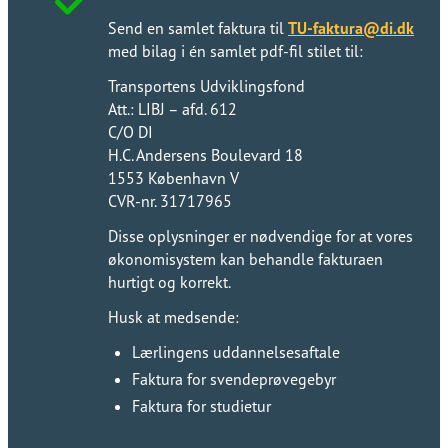
Send en samlet faktura til ​​​​‌ ‍ ​‍​‍‌‍ ‌ ​‍‌‍‍‌‌‍‌ ‌‍‍‌‌‍ ‍​‍​‍​ ‍‍​‍​‍‌ ​ ‌‍​‌‌‍ ‍‌‍‍‌‌ ‌​‌ ‍‌​‍ ‍‌‍‍‌‌‍ ​‍​‍​‍ ​​‍​‍‌‍‍​‌ ​‍‌‍‌‌‌‍‌‍​‍​‍​ ‍‍​‍​‍‌‍‍​‌ ‌​‌ ‌​‌ ​​‌ ​ ​ ‍‍​‍ ​‍ ‌ ‌​‌ ‌‌​‍ ‍‌ ​ ‌‍​‌‌‍ ‍‌‍‍‌‌ ‌​‌ ‍‌​‍ ‍‌ ​ ‌ ‌​‌ ‌‌‌‍‌​‌‍‍‌‌‍ ​‍ ‌‍‍‌‌‍ ‍‌ ‌​‌‍‌‌‌‍ ‍‌ ‌​​‍ ‌‍‌‌‌‍‌​‌‍‍‌‌ ‌​​‍ ‌‍ ‌‌‍ ‌‍‌​‌‍‌‌​ ‌‌ ​​‌ ​‍‌‍‌‌‌ ​ ‌‍‌‌‌‍ ‍‌ ‌​‌‍​‌‌ ‌​‌‍‍‌‌‍ ‌‍ ‍​ ‍ ‌‍‍‌‌‍‌​​ ‌‌ ​​‌‍​‌‌‍‌ ‌‍‌‌​‍ ‌‌ ‌​‌‍‍‌‌‍ ​‌ ​ ‌‍‍ ‌ ‌‌‌‍‌​​‍ ‌‌ ‌​‌‍‍‌‌‍ ​​‍ ‌‌ ‌‍‌‍‍‌‌ ​‍‌‍‍ ‌ ​ ‌‍ ‌‍ ‌‌‍‍​‌‍‌‌‌‍‌​‌‍‌‌‌ ​‍​ ‍ ‌ ‌​‌ ‍‌‌ ​​‌‍‌‌​ ‌‌ ​​‌‍​‌‌‍‌ ‌‍‌‌​ ‍ ‌ ​​‌‍​‌‌ ‌​‌‍‍​​ ‌‌ ​ ‌‍‌‌‌‍​ ‌ ‌​‌‍‍‌‌‍ ‌‍ ‍‌ ​ ​‍‌‌​ ‌‌‌​​‍‌‌ ‌‍‍ ‌‍‌‌‌ ‍‌​‍‌‌​ ​ ‌​‌​​‍‌‌​ ​ ‌​‌​​‍‌‌​ ​‍​ ​‍‌‍‌‌​ ​ ​ ​‍​ ​‌‌‍​ ‌‍​ ​ ​‌​ ‌‍​ ‌​‌‍​ ​ ​‌​ ​‌​‍‌‌​ ​‍​ ​‍​‍‌‌​ ‌‌‌​‌​​‍ ‍‌‍​ ‌‍ ‌‍ ‍‌ ‌​‌‍‌‌‌‍ ‍‌ ‌​​‍‌‌​ ‌‌‌​​‍‌‌ ‌‍‍ ‌‍‌‌‌ ‍‌​‍‌‌​ ​ ‌​‌​​‍‌‌​ ​ ‌​‌​​‍‌‌​ ​‍​ ​‍​ ‌ ​ ‍‌‌‍​‍​ ‌ ​ ‌​‌‍‌​​ ​ ​ ‌‌​ ‌‌‌‍​‍​ ​​​ ‌​​‍‌‌​ ​‍​ ​‍​‍‌‌​ ‌‌‌​‌​​‍ ‍‌‍​‍‌‍ ​‌‍ ‌‍​ ‌‍‍ ‌ ​ ​‍‌‌​ ‌‌‌​​‍‌‌ ‌‍‍ ‌‍‌‌‌ ‍‌​‍‌‌​ ​ ‌​‌​​‍‌‌​ ​ ‌​‌​​‍‌‌​ ​‍​ ​‍‌‍​‍​ ​ ​ ​ ‌‍‌‌‌‍​ ​ ​​​ ‌‍​ ‌‌‌‍​‌‌‍​ ​ ​‌​ ​ ​‍‌‌​ ​‍​ ​‍​‍‌‌​ ‌‌‌​‌​​‍ ‍‌‍‍‌‌ ‌​‌‍‌‌‌‍ ‌‌ ​ ​‍‌‌​ ‌‌‌​​‍‌‌ ‌‍‍ ‌‍‌‌‌ ‍‌​‍‌‌​ ​ ‌​‌​​‍‌‌​ ​ ‌​‌​​‍‌‌​ ​‍​ ​‍​ ‍​​ ‍​‌‍‌​‌‍‌​‌‍‌​​ ​​‌‍​‍​ ​‌​ ​ ‌‍‌‍‌‍‌‍‌‍‌‌​‍‌‌​ ​‍​ ​‍​‍‌‌​ ‌‌‌​‌​​‍ ‍‌‍​‍‌‍ ‌‍‌​‌ ‍‌​‍‌‌​ ‌‌‌​​‍‌‌ ‌‍‍ ‌‍‌‌‌ ‍‌​‍‌‌​ ​ ‌​‌​​‍‌‌​ ​ ‌​‌​​‍‌‌​ ​‍​ ​‍‌‍‌‌‌‍​‍​ ‌‍​ ​‍‌‍​ ​ ‌ ​ ​‌​ ​‌‌‍​‌​ ‍‌​ ​‍​ ‌ ​‍‌‌​ ​‍​ ​‍​‍‌‌​ ‌‌‌​‌​​‍ ‍‌‍​ ‌‍‍​‌‍‍‌‌‍ ​‌‍‌​‌ ​‍‌‍‌‌‌‍ ‍​‍‌‌​ ‌‌‌​​‍‌‌ ‌‍‍ ‌‍‌‌‌ ‍‌​‍‌‌​ ​ ‌​‌​​‍‌‌​ ​ ‌​‌​​‍‌‌​ ​‍​ ​‍​ ‍‌​ ​‍‌‍​ ​ ‌ ‌‍‌‌​ ‍​‌‍‌‌​ ​​‌‍​‌​ ‍​‌‍‌‌‌‍‌‍​‍‌‌​ ​‍​ ​‍​‍‌‌​ ‌‌‌​‌​​‍ ‍‌ ‌​‌‍‌‌‌ ‍​‌ ‌​​ ‌‍​‍‌‍​‌‌ ​ ‌‍‌‌‌‌‌‌‌ ​‍‌‍ ​​ ‌‌‍‍​‌ ‌​‌ ‌​‌ ​​‌ ​ ​‍‌‌​ ​ ‌​​‌​‍‌‌​ ​‍‌​‌‍​‍‌‌​ ​‍‌​‌‍‌ ‌​‌ ‌‌​‍ ‍‌ ​ ‌‍​‌‌‍ ‍‌‍‍‌‌ ‌​‌ ‍‌​‍ ‍‌ ​ ‌ ‌​‌ ‌‌‌‍‌​‌‍‍‌‌‍ ​‍‌‍‌‍‍‌‌‍‌​​ ‌‌ ​​‌‍​‌‌‍‌ ‌‍‌‌​‍ ‌‌ ‌​‌‍‍‌‌‍ ​‌ ​ ‌‍‍ ‌ ‌‌‌‍‌​​‍ ‌‌ ‌​‌‍‍‌‌‍ ​​‍ ‌‌ ‌‍‌‍‍‌‌ ​‍‌‍‍ ‌ ​ ‌‍ ‌‍ ‌‌‍‍​‌‍‌‌‌‍‌​‌‍‌‌‌ ​‍​‍‌‍‌ ‌​‌ ‍‌‌ ​​‌‍‌‌​ ‌‌ ​​‌‍​‌‌‍‌ ‌‍‌‌​‍‌‍‌ ​​‌‍​‌‌ ‌​‌‍‍​​ ‌‌ ​ ‌‍‌‌‌‍​ ‌ ‌​‌‍‍‌‌‍ ‌‍ ‍‌ ​ ​‍‌‌​ ‌‌‌​​‍‌‌ ‌‍‍ ‌‍‌‌‌ ‍‌​‍‌‌​ ​ ‌​‌​​‍‌‌​ ​ ‌​‌​​‍‌‌​ ​‍​ ​‍‌‍‌‌​ ​ ​ ​‍​ ​‌‌‍​ ‌‍​ ​ ​‌​ ‌‍​ ‌​‌‍​ ​ ​‌​ ​‌​‍‌‌​ ​‍​ ​‍​‍‌‌​ ‌‌‌​‌​​‍ ‍‌‍​ ‌‍ ‌‍ ‍‌ ‌​‌‍‌‌‌‍ ‍‌ ‌​​‍‌‌​ ‌‌‌​​‍‌‌ ‌‍‍ ‌‍‌‌‌ ‍‌​‍‌‌​ ​ ‌​‌​​‍‌‌​ ​ ‌​‌​​‍‌‌​ ​‍​ ​‍​ ‌ ​ ‍‌‌‍​‍​ ‌ ​ ‌​‌‍‌​​ ​ ​ ‌‌​ ‌‌‌‍​‍​ ​​​ ‌​​‍‌‌​ ​‍​ ​‍​‍‌‌​ ‌‌‌​‌​​‍ ‍‌‍​‍‌‍ ​‌‍ ‌‍​ ‌‍‍ ‌ ​ ​‍‌‌​ ‌‌‌​​‍‌‌ ‌‍‍ ‌‍‌‌‌ ‍‌​‍‌‌​ ​ ‌​‌​​‍‌‌​ ​ ‌​‌​​‍‌‌​ ​‍​ ​‍‌‍​‍​ ​ ​ ​ ‌‍‌‌‌‍​ ​ ​​​ ‌‍​ ‌‌‌‍​‌‌‍​ ​ ​‌​ ​ ​‍‌‌​ ​‍​ ​‍​‍‌‌​ ‌‌‌​‌​​‍ ‍‌‍‍‌‌ ‌​‌‍‌‌‌‍ ‌‌ ​ ​‍‌‌​ ‌‌‌​​‍‌‌ ‌‍‍ ‌‍‌‌‌ ‍‌​‍‌‌​ ​ ‌​‌​​‍‌‌​ ​ ‌​‌​​‍‌‌​ ​‍​ ​‍​ ‍​​ ‍​‌‍‌​‌‍‌​‌‍‌​​ ​​‌‍​‍​ ​‌​ ​ ‌‍‌‍‌‍‌‍‌‍‌‌​‍‌‌​ ​‍​ ​‍​‍‌‌​ ‌‌‌​‌​​‍ ‍‌‍​‍‌‍ ‌‍‌​‌ ‍‌​‍‌‌​ ‌‌‌​​‍‌‌ ‌‍‍ ‌‍‌‌‌ ‍‌​‍‌‌​ ​ ‌​‌​​‍‌‌​ ​ ‌​‌​​‍‌‌​ ​‍​ ​‍‌‍‌‌‌‍​‍​ ‌‍​ ​‍‌‍​ ​ ‌ ​ ​‌​ ​‌‌‍​‌​ ‍‌​ ​‍​ ‌ ​‍‌‌​ ​‍​ ​‍​‍‌‌​ ‌‌‌​‌​​‍ ‍‌‍​ ‌‍‍​‌‍‍‌‌‍ ​‌‍‌​‌ ​‍‌‍‌‌‌‍ ‍​‍‌‌​ ‌‌‌​​‍‌‌ ‌‍‍ ‌‍‌‌‌ ‍‌​‍‌‌​ ​ ‌​‌​​‍‌‌​ ​ ‌​‌​​‍‌‌​ ​‍​ ​‍​ ‍‌​ ​‍‌‍​ ​ ‌ ‌‍‌‌​ ‍​‌‍‌‌​ ​​‌‍​‌​ ‍​‌‍‌‌‌‍‌‍​‍‌‌​ ​‍​ ​‍​‍‌‌​ ‌‌‌​‌​​‍ ‍‌ ‌​‌‍‌‌‌ ‍​‌ ‌​​‍‌‍‌ ​​‌‍‌‌‌ ​‍‌ ​ ‌ ​​‌‍‌‌‌‍​ ‌ ‌​‌‍‍‌‌ ‌‍‌‍‌‌​ ‌‌ ​​‌ ‌‌‌‍​‍‌‍ ​‌‍‍‌‌ ​ ‌‍‍​‌‍‌‌‌‍‌​​‍​‍‌ ‌
TU-faktura@di.dk​​​​‌ ‍ ​‍​‍‌‍ ‌ ​‍‌‍‍‌‌‍‌ ‌‍‍‌‌‍ ‍​‍​‍​ ‍‍​‍​‍‌ ​ ‌‍​‌‌‍ ‍‌‍‍‌‌ ‌​‌ ‍‌​‍ ‍‌‍‍‌‌‍ ​‍​‍​‍ ​​‍​‍‌‍‍​‌ ​‍‌‍‌‌‌‍‌‍​‍​‍​ ‍‍​‍​‍‌‍‍​‌ ‌​‌ ‌​‌ ​​‌ ​ ​ ‍‍​‍ ​‍ ‌ ‌​‌ ‌‌​‍ ‍‌ ​ ‌‍​‌‌‍ ‍‌‍‍‌‌ ‌​‌ ‍‌​‍ ‍‌ ​ ‌ ‌​‌ ‌‌‌‍‌​‌‍‍‌‌‍ ​‍ ‌‍‍‌‌‍ ‍‌ ‌​‌‍‌‌‌‍ ‍‌ ‌​​‍ ‌‍‌‌‌‍‌​‌‍‍‌‌ ‌​​‍ ‌‍ ‌‌‍ ‌‍‌​‌‍‌‌​ ‌‌ ​​‌ ​‍‌‍‌‌‌ ​ ‌‍‌‌‌‍ ‍‌ ‌​‌‍​‌‌ ‌​‌‍‍‌‌‍ ‌‍ ‍​ ‍ ‌‍‍‌‌‍‌​​ ‌‌ ​​‌‍​‌‌‍‌ ‌‍‌‌​‍ ‌‌ ‌​‌‍‍‌‌‍ ​‌ ​ ‌‍‍ ‌ ‌‌‌‍‌​​‍ ‌‌ ‌​‌‍‍‌‌‍ ​​‍ ‌‌ ‌‍‌‍‍‌‌ ​‍‌‍‍ ‌ ​ ‌‍ ‌‍ ‌‌‍‍​‌‍‌‌‌‍‌​‌‍‌‌‌ ​‍​ ‍ ‌ ‌​‌ ‍‌‌ ​​‌‍‌‌​ ‌‌ ​​‌‍​‌‌‍‌ ‌‍‌‌​ ‍ ‌ ​​‌‍​‌‌ ‌​‌‍‍​​ ‌‌ ​ ‌‍‌‌‌‍​ ‌ ‌​‌‍‍‌‌‍ ‌‍ ‍‌ ​ ​‍‌‌​ ‌‌‌​​‍‌‌ ‌‍‍ ‌‍‌‌‌ ‍‌​‍‌‌​ ​ ‌​‌​​‍‌‌​ ​ ‌​‌​​‍‌‌​ ​‍​ ​‍‌‍‌‌​ ​ ​ ​‍​ ​‌‌‍​ ‌‍​ ​ ​‌​ ‌‍​ ‌​‌‍​ ​ ​‌​ ​‌​‍‌‌​ ​‍​ ​‍​‍‌‌​ ‌‌‌​‌​​‍ ‍‌‍​ ‌‍ ‌‍ ‍‌ ‌​‌‍‌‌‌‍ ‍‌ ‌​​‍‌‌​ ‌‌‌​​‍‌‌ ‌‍‍ ‌‍‌‌‌ ‍‌​‍‌‌​ ​ ‌​‌​​‍‌‌​ ​ ‌​‌​​‍‌‌​ ​‍​ ​‍​ ‌ ​ ‍‌‌‍​‍​ ‌ ​ ‌​‌‍‌​​ ​ ​ ‌‌​ ‌‌‌‍​‍​ ​​​ ‌​​‍‌‌​ ​‍​ ​‍​‍‌‌​ ‌‌‌​‌​​‍ ‍‌‍​‍‌‍ ​‌‍ ‌‍​ ‌‍‍ ‌ ​ ​‍‌‌​ ‌‌‌​​‍‌‌ ‌‍‍ ‌‍‌‌‌ ‍‌​‍‌‌​ ​ ‌​‌​​‍‌‌​ ​ ‌​‌​​‍‌‌​ ​‍​ ​‍‌‍​‍​ ​ ​ ​ ‌‍‌‌‌‍​ ​ ​​​ ‌‍​ ‌‌‌‍​‌‌‍​ ​ ​‌​ ​ ​‍‌‌​ ​‍​ ​‍​‍‌‌​ ‌‌‌​‌​​‍ ‍‌‍‍‌‌ ‌​‌‍‌‌‌‍ ‌‌ ​ ​‍‌‌​ ‌‌‌​​‍‌‌ ‌‍‍ ‌‍‌‌‌ ‍‌​‍‌‌​ ​ ‌​‌​​‍‌‌​ ​ ‌​‌​​‍‌‌​ ​‍​ ​‍​ ‍​​ ‍​‌‍‌​‌‍‌​‌‍‌​​ ​​‌‍​‍​ ​‌​ ​ ‌‍‌‍‌‍‌‍‌‍‌‌​‍‌‌​ ​‍​ ​‍​‍‌‌​ ‌‌‌​‌​​‍ ‍‌‍​‍‌‍ ‌‍‌​‌ ‍‌​‍‌‌​ ‌‌‌​​‍‌‌ ‌‍‍ ‌‍‌‌‌ ‍‌​‍‌‌​ ​ ‌​‌​​‍‌‌​ ​ ‌​‌​​‍‌‌​ ​‍​ ​‍‌‍‌‌‌‍​‍​ ‌‍​ ​‍‌‍​ ​ ‌ ​ ​‌​ ​‌‌‍​‌​ ‍‌​ ​‍​ ‌ ​‍‌‌​ ​‍​ ​‍​‍‌‌​ ‌‌‌​‌​​‍ ‍‌‍​ ‌‍‍​‌‍‍‌‌‍ ​‌‍‌​‌ ​‍‌‍‌‌‌‍ ‍​‍‌‌​ ‌‌‌​​‍‌‌ ‌‍‍ ‌‍‌‌‌ ‍‌​‍‌‌​ ​ ‌​‌​​‍‌‌​ ​ ‌​‌​​‍‌‌​ ​‍​ ​‍​ ​‍​ ​​​ ​ ‌‍‌‌‌‍‌​​ ‌​​ ‍​​ ‌ ​ ‍‌​ ‍‌​ ‌​‌‍​‌​‍‌‌​ ​‍​ ​‍​‍‌‌​ ‌‌‌​‌​​‍ ‍‌ ‌​‌‍‌‌‌ ‍​‌ ‌​​ ‌‍​‍‌‍​‌‌ ​ ‌‍‌‌‌‌‌‌‌ ​‍‌‍ ​​ ‌‌‍‍​‌ ‌​‌ ‌​‌ ​​‌ ​ ​‍‌‌​ ​ ‌​​‌​‍‌‌​ ​‍‌​‌‍​‍‌‌​ ​‍‌​‌‍‌ ‌​‌ ‌‌​‍ ‍‌ ​ ‌‍​‌‌‍ ‍‌‍‍‌‌ ‌​‌ ‍‌​‍ ‍‌ ​ ‌ ‌​‌ ‌‌‌‍‌​‌‍‍‌‌‍ ​‍‌‍‌‍‍‌‌‍‌​​ ‌‌ ​​‌‍​‌‌‍‌ ‌‍‌‌​‍ ‌‌ ‌​‌‍‍‌‌‍ ​‌ ​ ‌‍‍ ‌ ‌‌‌‍‌​​‍ ‌‌ ‌​‌‍‍‌‌‍ ​​‍ ‌‌ ‌‍‌‍‍‌‌ ​‍‌‍‍ ‌ ​ ‌‍ ‌‍ ‌‌‍‍​‌‍‌‌‌‍‌​‌‍‌‌‌ ​‍​‍‌‍‌ ‌​‌ ‍‌‌ ​​‌‍‌‌​ ‌‌ ​​‌‍​‌‌‍‌ ‌‍‌‌​‍‌‍‌ ​​‌‍​‌‌ ‌​‌‍‍​​ ‌‌ ​ ‌‍‌‌‌‍​ ‌ ‌​‌‍‍‌‌‍ ‌‍ ‍‌ ​ ​‍‌‌​ ‌‌‌​​‍‌‌ ‌‍‍ ‌‍‌‌‌ ‍‌​‍‌‌​ ​ ‌​‌​​‍‌‌​ ​ ‌​‌​​‍‌‌​ ​‍​ ​‍‌‍‌‌​ ​ ​ ​‍​ ​‌‌‍​ ‌‍​ ​ ​‌​ ‌‍​ ‌​‌‍​ ​ ​‌​ ​‌​‍‌‌​ ​‍​ ​‍​‍‌‌​ ‌‌‌​‌​​‍ ‍‌‍​ ‌‍ ‌‍ ‍‌ ‌​‌‍‌‌‌‍ ‍‌ ‌​​‍‌‌​ ‌‌‌​​‍‌‌ ‌‍‍ ‌‍‌‌‌ ‍‌​‍‌‌​ ​ ‌​‌​​‍‌‌​ ​ ‌​‌​​‍‌‌​ ​‍​ ​‍​ ‌ ​ ‍‌‌‍​‍​ ‌ ​ ‌​‌‍‌​​ ​ ​ ‌‌​ ‌‌‌‍​‍​ ​​​ ‌​​‍‌‌​ ​‍​ ​‍​‍‌‌​ ‌‌‌​‌​​‍ ‍‌‍​‍‌‍ ​‌‍ ‌‍​ ‌‍‍ ‌ ​ ​‍‌‌​ ‌‌‌​​‍‌‌ ‌‍‍ ‌‍‌‌‌ ‍‌​‍‌‌​ ​ ‌​‌​​‍‌‌​ ​ ‌​‌​​‍‌‌​ ​‍​ ​‍‌‍​‍​ ​ ​ ​ ‌‍‌‌‌‍​ ​ ​​​ ‌‍​ ‌‌‌‍​‌‌‍​ ​ ​‌​ ​ ​‍‌‌​ ​‍​ ​‍​‍‌‌​ ‌‌‌​‌​​‍ ‍‌‍‍‌‌ ‌​‌‍‌‌‌‍ ‌‌ ​ ​‍‌‌​ ‌‌‌​​‍‌‌ ‌‍‍ ‌‍‌‌‌ ‍‌​‍‌‌​ ​ ‌​‌​​‍‌‌​ ​ ‌​‌​​‍‌‌​ ​‍​ ​‍​ ‍​​ ‍​‌‍‌​‌‍‌​‌‍‌​​ ​​‌‍​‍​ ​‌​ ​ ‌‍‌‍‌‍‌‍‌‍‌‌​‍‌‌​ ​‍​ ​‍​‍‌‌​ ‌‌‌​‌​​‍ ‍‌‍​‍‌‍ ‌‍‌​‌ ‍‌​‍‌‌​ ‌‌‌​​‍‌‌ ‌‍‍ ‌‍‌‌‌ ‍‌​‍‌‌​ ​ ‌​‌​​‍‌‌​ ​ ‌​‌​​‍‌‌​ ​‍​ ​‍‌‍‌‌‌‍​‍​ ‌‍​ ​‍‌‍​ ​ ‌ ​ ​‌​ ​‌‌‍​‌​ ‍‌​ ​‍​ ‌ ​‍‌‌​ ​‍​ ​‍​‍‌‌​ ‌‌‌​‌​​‍ ‍‌‍​ ‌‍‍​‌‍‍‌‌‍ ​‌‍‌​‌ ​‍‌‍‌‌‌‍ ‍​‍‌‌​ ‌‌‌​​‍‌‌ ‌‍‍ ‌‍‌‌‌ ‍‌​‍‌‌​ ​ ‌​‌​​‍‌‌​ ​ ‌​‌​​‍‌‌​ ​‍​ ​‍​ ​‍​ ​​​ ​ ‌‍‌‌‌‍‌​​ ‌​​ ‍​​ ‌ ​ ‍‌​ ‍‌​ ‌​‌‍​‌​‍‌‌​ ​‍​ ​‍​‍‌‌​ ‌‌‌​‌​​‍ ‍‌ ‌​‌‍‌‌‌ ‍​‌ ‌​​‍‌‍‌ ​​‌‍‌‌‌ ​‍‌ ​ ‌ ​​‌‍‌‌‌‍​ ‌ ‌​‌‍‍‌‌ ‌‍‌‍‌‌​ ‌‌ ​​‌ ‌‌‌‍​‍‌‍ ​‌‍‍‌‌ ​ ‌‍‍​‌‍‌‌‌‍‌​​‍​‍‌ ‌
med bilag i én samlet pdf-fil stilet til:​​​​‌ ‍ ​‍​‍‌‍ ‌ ​‍‌‍‍‌‌‍‌ ‌‍‍‌‌‍ ‍​‍​‍​ ‍‍​‍​‍‌ ​ ‌‍​‌‌‍ ‍‌‍‍‌‌ ‌​‌ ‍‌​‍ ‍‌‍‍‌‌‍ ​‍​‍​‍ ​​‍​‍‌‍‍​‌ ​‍‌‍‌‌‌‍‌‍​‍​‍​ ‍‍​‍​‍‌‍‍​‌ ‌​‌ ‌​‌ ​​‌ ​ ​ ‍‍​‍ ​‍ ‌ ‌​‌ ‌‌​‍ ‍‌ ​ ‌‍​‌‌‍ ‍‌‍‍‌‌ ‌​‌ ‍‌​‍ ‍‌ ​ ‌ ‌​‌ ‌‌‌‍‌​‌‍‍‌‌‍ ​‍ ‌‍‍‌‌‍ ‍‌ ‌​‌‍‌‌‌‍ ‍‌ ‌​​‍ ‌‍‌‌‌‍‌​‌‍‍‌‌ ‌​​‍ ‌‍ ‌‌‍ ‌‍‌​‌‍‌‌​ ‌‌ ​​‌ ​‍‌‍‌‌‌ ​ ‌‍‌‌‌‍ ‍‌ ‌​‌‍​‌‌ ‌​‌‍‍‌‌‍ ‌‍ ‍​ ‍ ‌‍‍‌‌‍‌​​ ‌‌ ​​‌‍​‌‌‍‌ ‌‍‌‌​‍ ‌‌ ‌​‌‍‍‌‌‍ ​‌ ​ ‌‍‍ ‌ ‌‌‌‍‌​​‍ ‌‌ ‌​‌‍‍‌‌‍ ​​‍ ‌‌ ‌‍‌‍‍‌‌ ​‍‌‍‍ ‌ ​ ‌‍ ‌‍ ‌‌‍‍​‌‍‌‌‌‍‌​‌‍‌‌‌ ​‍​ ‍ ‌ ‌​‌ ‍‌‌ ​​‌‍‌‌​ ‌‌ ​​‌‍​‌‌‍‌ ‌‍‌‌​ ‍ ‌ ​​‌‍​‌‌ ‌​‌‍‍​​ ‌‌ ​ ‌‍‌‌‌‍​ ‌ ‌​‌‍‍‌‌‍ ‌‍ ‍‌ ​ ​‍‌‌​ ‌‌‌​​‍‌‌ ‌‍‍ ‌‍‌‌‌ ‍‌​‍‌‌​ ​ ‌​‌​​‍‌‌​ ​ ‌​‌​​‍‌‌​ ​‍​ ​‍‌‍‌‌​ ​ ​ ​‍​ ​‌‌‍​ ‌‍​ ​ ​‌​ ‌‍​ ‌​‌‍​ ​ ​‌​ ​‌​‍‌‌​ ​‍​ ​‍​‍‌‌​ ‌‌‌​‌​​‍ ‍‌‍​ ‌‍ ‌‍ ‍‌ ‌​‌‍‌‌‌‍ ‍‌ ‌​​‍‌‌​ ‌‌‌​​‍‌‌ ‌‍‍ ‌‍‌‌‌ ‍‌​‍‌‌​ ​ ‌​‌​​‍‌‌​ ​ ‌​‌​​‍‌‌​ ​‍​ ​‍​ ‌ ​ ‍‌‌‍​‍​ ‌ ​ ‌​‌‍‌​​ ​ ​ ‌‌​ ‌‌‌‍​‍​ ​​​ ‌​​‍‌‌​ ​‍​ ​‍​‍‌‌​ ‌‌‌​‌​​‍ ‍‌‍​‍‌‍ ​‌‍ ‌‍​ ‌‍‍ ‌ ​ ​‍‌‌​ ‌‌‌​​‍‌‌ ‌‍‍ ‌‍‌‌‌ ‍‌​‍‌‌​ ​ ‌​‌​​‍‌‌​ ​ ‌​‌​​‍‌‌​ ​‍​ ​‍‌‍​‍​ ​ ​ ​ ‌‍‌‌‌‍​ ​ ​​​ ‌‍​ ‌‌‌‍​‌‌‍​ ​ ​‌​ ​ ​‍‌‌​ ​‍​ ​‍​‍‌‌​ ‌‌‌​‌​​‍ ‍‌‍‍‌‌ ‌​‌‍‌‌‌‍ ‌‌ ​ ​‍‌‌​ ‌‌‌​​‍‌‌ ‌‍‍ ‌‍‌‌‌ ‍‌​‍‌‌​ ​ ‌​‌​​‍‌‌​ ​ ‌​‌​​‍‌‌​ ​‍​ ​‍​ ‍​​ ‍​‌‍‌​‌‍‌​‌‍‌​​ ​​‌‍​‍​ ​‌​ ​ ‌‍‌‍‌‍‌‍‌‍‌‌​‍‌‌​ ​‍​ ​‍​‍‌‌​ ‌‌‌​‌​​‍ ‍‌‍​‍‌‍ ‌‍‌​‌ ‍‌​‍‌‌​ ‌‌‌​​‍‌‌ ‌‍‍ ‌‍‌‌‌ ‍‌​‍‌‌​ ​ ‌​‌​​‍‌‌​ ​ ‌​‌​​‍‌‌​ ​‍​ ​‍‌‍‌‌‌‍​‍​ ‌‍​ ​‍‌‍​ ​ ‌ ​ ​‌​ ​‌‌‍​‌​ ‍‌​ ​‍​ ‌ ​‍‌‌​ ​‍​ ​‍​‍‌‌​ ‌‌‌​‌​​‍ ‍‌‍​ ‌‍‍​‌‍‍‌‌‍ ​‌‍‌​‌ ​‍‌‍‌‌‌‍ ‍​‍‌‌​ ‌‌‌​​‍‌‌ ‌‍‍ ‌‍‌‌‌ ‍‌​‍‌‌​ ​ ‌​‌​​‍‌‌​ ​ ‌​‌​​‍‌‌​ ​‍​ ​‍‌‍‌‌‌‍‌‌​ ​‍​ ‌‍​ ‌ ‌‍‌‍​ ‌‍‌‍‌​‌‍‌‍‌‍​‌‌‍​‌​ ​‍​‍‌‌​ ​‍​ ​‍​‍‌‌​ ‌‌‌​‌​​‍ ‍‌ ‌​‌‍‌‌‌ ‍​‌ ‌​​ ‌‍​‍‌‍​‌‌ ​ ‌‍‌‌‌‌‌‌‌ ​‍‌‍ ​​ ‌‌‍‍​‌ ‌​‌ ‌​‌ ​​‌ ​ ​‍‌‌​ ​ ‌​​‌​‍‌‌​ ​‍‌​‌‍​‍‌‌​ ​‍‌​‌‍‌ ‌​‌ ‌‌​‍ ‍‌ ​ ‌‍​‌‌‍ ‍‌‍‍‌‌ ‌​‌ ‍‌​‍ ‍‌ ​ ‌ ‌​‌ ‌‌‌‍‌​‌‍‍‌‌‍ ​‍‌‍‌‍‍‌‌‍‌​​ ‌‌ ​​‌‍​‌‌‍‌ ‌‍‌‌​‍ ‌‌ ‌​‌‍‍‌‌‍ ​‌ ​ ‌‍‍ ‌ ‌‌‌‍‌​​‍ ‌‌ ‌​‌‍‍‌‌‍ ​​‍ ‌‌ ‌‍‌‍‍‌‌ ​‍‌‍‍ ‌ ​ ‌‍ ‌‍ ‌‌‍‍​‌‍‌‌‌‍‌​‌‍‌‌‌ ​‍​‍‌‍‌ ‌​‌ ‍‌‌ ​​‌‍‌‌​ ‌‌ ​​‌‍​‌‌‍‌ ‌‍‌‌​‍‌‍‌ ​​‌‍​‌‌ ‌​‌‍‍​​ ‌‌ ​ ‌‍‌‌‌‍​ ‌ ‌​‌‍‍‌‌‍ ‌‍ ‍‌ ​ ​‍‌‌​ ‌‌‌​​‍‌‌ ‌‍‍ ‌‍‌‌‌ ‍‌​‍‌‌​ ​ ‌​‌​​‍‌‌​ ​ ‌​‌​​‍‌‌​ ​‍​ ​‍‌‍‌‌​ ​ ​ ​‍​ ​‌‌‍​ ‌‍​ ​ ​‌​ ‌‍​ ‌​‌‍​ ​ ​‌​ ​‌​‍‌‌​ ​‍​ ​‍​‍‌‌​ ‌‌‌​‌​​‍ ‍‌‍​ ‌‍ ‌‍ ‍‌ ‌​‌‍‌‌‌‍ ‍‌ ‌​​‍‌‌​ ‌‌‌​​‍‌‌ ‌‍‍ ‌‍‌‌‌ ‍‌​‍‌‌​ ​ ‌​‌​​‍‌‌​ ​ ‌​‌​​‍‌‌​ ​‍​ ​‍​ ‌ ​ ‍‌‌‍​‍​ ‌ ​ ‌​‌‍‌​​ ​ ​ ‌‌​ ‌‌‌‍​‍​ ​​​ ‌​​‍‌‌​ ​‍​ ​‍​‍‌‌​ ‌‌‌​‌​​‍ ‍‌‍​‍‌‍ ​‌‍ ‌‍​ ‌‍‍ ‌ ​ ​‍‌‌​ ‌‌‌​​‍‌‌ ‌‍‍ ‌‍‌‌‌ ‍‌​‍‌‌​ ​ ‌​‌​​‍‌‌​ ​ ‌​‌​​‍‌‌​ ​‍​ ​‍‌‍​‍​ ​ ​ ​ ‌‍‌‌‌‍​ ​ ​​​ ‌‍​ ‌‌‌‍​‌‌‍​ ​ ​‌​ ​ ​‍‌‌​ ​‍​ ​‍​‍‌‌​ ‌‌‌​‌​​‍ ‍‌‍‍‌‌ ‌​‌‍‌‌‌‍ ‌‌ ​ ​‍‌‌​ ‌‌‌​​‍‌‌ ‌‍‍ ‌‍‌‌‌ ‍‌​‍‌‌​ ​ ‌​‌​​‍‌‌​ ​ ‌​‌​​‍‌‌​ ​‍​ ​‍​ ‍​​ ‍​‌‍‌​‌‍‌​‌‍‌​​ ​​‌‍​‍​ ​‌​ ​ ‌‍‌‍‌‍‌‍‌‍‌‌​‍‌‌​ ​‍​ ​‍​‍‌‌​ ‌‌‌​‌​​‍ ‍‌‍​‍‌‍ ‌‍‌​‌ ‍‌​‍‌‌​ ‌‌‌​​‍‌‌ ‌‍‍ ‌‍‌‌‌ ‍‌​‍‌‌​ ​ ‌​‌​​‍‌‌​ ​ ‌​‌​​‍‌‌​ ​‍​ ​‍‌‍‌‌‌‍​‍​ ‌‍​ ​‍‌‍​ ​ ‌ ​ ​‌​ ​‌‌‍​‌​ ‍‌​ ​‍​ ‌ ​‍‌‌​ ​‍​ ​‍​‍‌‌​ ‌‌‌​‌​​‍ ‍‌‍​ ‌‍‍​‌‍‍‌‌‍ ​‌‍‌​‌ ​‍‌‍‌‌‌‍ ‍​‍‌‌​ ‌‌‌​​‍‌‌ ‌‍‍ ‌‍‌‌‌ ‍‌​‍‌‌​ ​ ‌​‌​​‍‌‌​ ​ ‌​‌​​‍‌‌​ ​‍​ ​‍‌‍‌‌‌‍‌‌​ ​‍​ ‌‍​ ‌ ‌‍‌‍​ ‌‍‌‍‌​‌‍‌‍‌‍​‌‌‍​‌​ ​‍​‍‌‌​ ​‍​ ​‍​‍‌‌​ ‌‌‌​‌​​‍ ‍‌ ‌​‌‍‌‌‌ ‍​‌ ‌​​‍‌‍‌ ​​‌‍‌‌‌ ​‍‌ ​ ‌ ​​‌‍‌‌‌‍​ ‌ ‌​‌‍‍‌‌ ‌‍‌‍‌‌​ ‌‌ ​​‌ ‌‌‌‍​‍‌‍ ​‌‍‍‌‌ ​ ‌‍‍​‌‍‌‌‌‍‌​​‍​‍‌ ‌
Transportens Udviklingsfond
Att.: LIBJ – afd. 612
C/O DI
H.C. Andersens Boulevard 18
1553 København V
CVR-nr. 31717965​​​​‌ ‍ ​‍​‍‌‍ ‌ ​‍‌‍‍‌‌‍‌ ‌‍‍‌‌‍ ‍​‍​‍​ ‍‍​‍​‍‌ ​ ‌‍​‌‌‍ ‍‌‍‍‌‌ ‌​‌ ‍‌​‍ ‍‌‍‍‌‌‍ ​‍​‍​‍ ​​‍​‍‌‍‍​‌ ​‍‌‍‌‌‌‍‌‍​‍​‍​ ‍‍​‍​‍‌‍‍​‌ ‌​‌ ‌​‌ ​​‌ ​ ​ ‍‍​‍ ​‍ ‌ ‌​‌ ‌‌​‍ ‍‌ ​ ‌‍​‌‌‍ ‍‌‍‍‌‌ ‌​‌ ‍‌​‍ ‍‌ ​ ‌ ‌​‌ ‌‌‌‍‌​‌‍‍‌‌‍ ​‍ ‌‍‍‌‌‍ ‍‌ ‌​‌‍‌‌‌‍ ‍‌ ‌​​‍ ‌‍‌‌‌‍‌​‌‍‍‌‌ ‌​​‍ ‌‍ ‌‌‍ ‌‍‌​‌‍‌‌​ ‌‌ ​​‌ ​‍‌‍‌‌‌ ​ ‌‍‌‌‌‍ ‍‌ ‌​‌‍​‌‌ ‌​‌‍‍‌‌‍ ‌‍ ‍​ ‍ ‌‍‍‌‌‍‌​​ ‌‌ ​​‌‍​‌‌‍‌ ‌‍‌‌​‍ ‌‌ ‌​‌‍‍‌‌‍ ​‌ ​ ‌‍‍ ‌ ‌‌‌‍‌​​‍ ‌‌ ‌​‌‍‍‌‌‍ ​​‍ ‌‌ ‌‍‌‍‍‌‌ ​‍‌‍‍ ‌ ​ ‌‍ ‌‍ ‌‌‍‍​‌‍‌‌‌‍‌​‌‍‌‌‌ ​‍​ ‍ ‌ ‌​‌ ‍‌‌ ​​‌‍‌‌​ ‌‌ ​​‌‍​‌‌‍‌ ‌‍‌‌​ ‍ ‌ ​​‌‍​‌‌ ‌​‌‍‍​​ ‌‌ ​ ‌‍‌‌‌‍​ ‌ ‌​‌‍‍‌‌‍ ‌‍ ‍‌ ​ ​‍‌‌​ ‌‌‌​​‍‌‌ ‌‍‍ ‌‍‌‌‌ ‍‌​‍‌‌​ ​ ‌​‌​​‍‌‌​ ​ ‌​‌​​‍‌‌​ ​‍​ ​‍‌‍‌‌​ ​ ​ ​‍​ ​‌‌‍​ ‌‍​ ​ ​‌​ ‌‍​ ‌​‌‍​ ​ ​‌​ ​‌​‍‌‌​ ​‍​ ​‍​‍‌‌​ ‌‌‌​‌​​‍ ‍‌‍​ ‌‍ ‌‍ ‍‌ ‌​‌‍‌‌‌‍ ‍‌ ‌​​‍‌‌​ ‌‌‌​​‍‌‌ ‌‍‍ ‌‍‌‌‌ ‍‌​‍‌‌​ ​ ‌​‌​​‍‌‌​ ​ ‌​‌​​‍‌‌​ ​‍​ ​‍​ ‌ ​ ‍‌‌‍​‍​ ‌ ​ ‌​‌‍‌​​ ​ ​ ‌‌​ ‌‌‌‍​‍​ ​​​ ‌​​‍‌‌​ ​‍​ ​‍​‍‌‌​ ‌‌‌​‌​​‍ ‍‌‍​‍‌‍ ​‌‍ ‌‍​ ‌‍‍ ‌ ​ ​‍‌‌​ ‌‌‌​​‍‌‌ ‌‍‍ ‌‍‌‌‌ ‍‌​‍‌‌​ ​ ‌​‌​​‍‌‌​ ​ ‌​‌​​‍‌‌​ ​‍​ ​‍‌‍​‍​ ​ ​ ​ ‌‍‌‌‌‍​ ​ ​​​ ‌‍​ ‌‌‌‍​‌‌‍​ ​ ​‌​ ​ ​‍‌‌​ ​‍​ ​‍​‍‌‌​ ‌‌‌​‌​​‍ ‍‌‍‍‌‌ ‌​‌‍‌‌‌‍ ‌‌ ​ ​‍‌‌​ ‌‌‌​​‍‌‌ ‌‍‍ ‌‍‌‌‌ ‍‌​‍‌‌​ ​ ‌​‌​​‍‌‌​ ​ ‌​‌​​‍‌‌​ ​‍​ ​‍​ ‍​​ ‍​‌‍‌​‌‍‌​‌‍‌​​ ​​‌‍​‍​ ​‌​ ​ ‌‍‌‍‌‍‌‍‌‍‌‌​‍‌‌​ ​‍​ ​‍​‍‌‌​ ‌‌‌​‌​​‍ ‍‌‍​‍‌‍ ‌‍‌​‌ ‍‌​‍‌‌​ ‌‌‌​​‍‌‌ ‌‍‍ ‌‍‌‌‌ ‍‌​‍‌‌​ ​ ‌​‌​​‍‌‌​ ​ ‌​‌​​‍‌‌​ ​‍​ ​‍​ ‌​​ ​‍​ ​‍​ ‌​‌‍‌‍​ ​​‌‍‌​​ ​​‌‍​‍‌‍‌​​ ‌ ​ ‍‌​‍‌‌​ ​‍​ ​‍​‍‌‌​ ‌‌‌​‌​​‍ ‍‌‍​ ‌‍‍​‌‍‍‌‌‍ ​‌‍‌​‌ ​‍‌‍‌‌‌‍ ‍​‍‌‌​ ‌‌‌​​‍‌‌ ‌‍‍ ‌‍‌‌‌ ‍‌​‍‌‌​ ​ ‌​‌​​‍‌‌​ ​ ‌​‌​​‍‌‌​ ​‍​ ​‍​ ‌​​ ‌‍‌‍​‌‌‍​ ‌‍​ ​ ‌ ‌‍​‌​ ‌​​ ‍‌​ ‍‌​ ‌‍​ ​‌​‍‌‌​ ​‍​ ​‍​‍‌‌​ ‌‌‌​‌​​‍ ‍‌ ‌​‌‍‌‌‌ ‍​‌ ‌​​ ‌‍​‍‌‍​‌‌ ​ ‌‍‌‌‌‌‌‌‌ ​‍‌‍ ​​ ‌‌‍‍​‌ ‌​‌ ‌​‌ ​​‌ ​ ​‍‌‌​ ​ ‌​​‌​‍‌‌​ ​‍‌​‌‍​‍‌‌​ ​‍‌​‌‍‌ ‌​‌ ‌‌​‍ ‍‌ ​ ‌‍​‌‌‍ ‍‌‍‍‌‌ ‌​‌ ‍‌​‍ ‍‌ ​ ‌ ‌​‌ ‌‌‌‍‌​‌‍‍‌‌‍ ​‍‌‍‌‍‍‌‌‍‌​​ ‌‌ ​​‌‍​‌‌‍‌ ‌‍‌‌​‍ ‌‌ ‌​‌‍‍‌‌‍ ​‌ ​ ‌‍‍ ‌ ‌‌‌‍‌​​‍ ‌‌ ‌​‌‍‍‌‌‍ ​​‍ ‌‌ ‌‍‌‍‍‌‌ ​‍‌‍‍ ‌ ​ ‌‍ ‌‍ ‌‌‍‍​‌‍‌‌‌‍‌​‌‍‌‌‌ ​‍​‍‌‍‌ ‌​‌ ‍‌‌ ​​‌‍‌‌​ ‌‌ ​​‌‍​‌‌‍‌ ‌‍‌‌​‍‌‍‌ ​​‌‍​‌‌ ‌​‌‍‍​​ ‌‌ ​ ‌‍‌‌‌‍​ ‌ ‌​‌‍‍‌‌‍ ‌‍ ‍‌ ​ ​‍‌‌​ ‌‌‌​​‍‌‌ ‌‍‍ ‌‍‌‌‌ ‍‌​‍‌‌​ ​ ‌​‌​​‍‌‌​ ​ ‌​‌​​‍‌‌​ ​‍​ ​‍‌‍‌‌​ ​ ​ ​‍​ ​‌‌‍​ ‌‍​ ​ ​‌​ ‌‍​ ‌​‌‍​ ​ ​‌​ ​‌​‍‌‌​ ​‍​ ​‍​‍‌‌​ ‌‌‌​‌​​‍ ‍‌‍​ ‌‍ ‌‍ ‍‌ ‌​‌‍‌‌‌‍ ‍‌ ‌​​‍‌‌​ ‌‌‌​​‍‌‌ ‌‍‍ ‌‍‌‌‌ ‍‌​‍‌‌​ ​ ‌​‌​​‍‌‌​ ​ ‌​‌​​‍‌‌​ ​‍​ ​‍​ ‌ ​ ‍‌‌‍​‍​ ‌ ​ ‌​‌‍‌​​ ​ ​ ‌‌​ ‌‌‌‍​‍​ ​​​ ‌​​‍‌‌​ ​‍​ ​‍​‍‌‌​ ‌‌‌​‌​​‍ ‍‌‍​‍‌‍ ​‌‍ ‌‍​ ‌‍‍ ‌ ​ ​‍‌‌​ ‌‌‌​​‍‌‌ ‌‍‍ ‌‍‌‌‌ ‍‌​‍‌‌​ ​ ‌​‌​​‍‌‌​ ​ ‌​‌​​‍‌‌​ ​‍​ ​‍‌‍​‍​ ​ ​ ​ ‌‍‌‌‌‍​ ​ ​​​ ‌‍​ ‌‌‌‍​‌‌‍​ ​ ​‌​ ​ ​‍‌‌​ ​‍​ ​‍​‍‌‌​ ‌‌‌​‌​​‍ ‍‌‍‍‌‌ ‌​‌‍‌‌‌‍ ‌‌ ​ ​‍‌‌​ ‌‌‌​​‍‌‌ ‌‍‍ ‌‍‌‌‌ ‍‌​‍‌‌​ ​ ‌​‌​​‍‌‌​ ​ ‌​‌​​‍‌‌​ ​‍​ ​‍​ ‍​​ ‍​‌‍‌​‌‍‌​‌‍‌​​ ​​‌‍​‍​ ​‌​ ​ ‌‍‌‍‌‍‌‍‌‍‌‌​‍‌‌​ ​‍​ ​‍​‍‌‌​ ‌‌‌​‌​​‍ ‍‌‍​‍‌‍ ‌‍‌​‌ ‍‌​‍‌‌​ ‌‌‌​​‍‌‌ ‌‍‍ ‌‍‌‌‌ ‍‌​‍‌‌​ ​ ‌​‌​​‍‌‌​ ​ ‌​‌​​‍‌‌​ ​‍​ ​‍​ ‌​​ ​‍​ ​‍​ ‌​‌‍‌‍​ ​​‌‍‌​​ ​​‌‍​‍‌‍‌​​ ‌ ​ ‍‌​‍‌‌​ ​‍​ ​‍​‍‌‌​ ‌‌‌​‌​​‍ ‍‌‍​ ‌‍‍​‌‍‍‌‌‍ ​‌‍‌​‌ ​‍‌‍‌‌‌‍ ‍​‍‌‌​ ‌‌‌​​‍‌‌ ‌‍‍ ‌‍‌‌‌ ‍‌​‍‌‌​ ​ ‌​‌​​‍‌‌​ ​ ‌​‌​​‍‌‌​ ​‍​ ​‍​ ‌​​ ‌‍‌‍​‌‌‍​ ‌‍​ ​ ‌ ‌‍​‌​ ‌​​ ‍‌​ ‍‌​ ‌‍​ ​‌​‍‌‌​ ​‍​ ​‍​‍‌‌​ ‌‌‌​‌​​‍ ‍‌ ‌​‌‍‌‌‌ ‍​‌ ‌​​‍‌‍‌ ​​‌‍‌‌‌ ​‍‌ ​ ‌ ​​‌‍‌‌‌‍​ ‌ ‌​‌‍‍‌‌ ‌‍‌‍‌‌​ ‌‌ ​​‌ ‌‌‌‍​‍‌‍ ​‌‍‍‌‌ ​ ‌‍‍​‌‍‌‌‌‍‌​​‍​‍‌ ‌
Disse oplysninger er nødvendige for at vores
økonomisystem kan behandle fakturaen
hurtigt og korrekt.​​​​‌ ‍ ​‍​‍‌‍ ‌ ​‍‌‍‍‌‌‍‌ ‌‍‍‌‌‍ ‍​‍​‍​ ‍‍​‍​‍‌ ​ ‌‍​‌‌‍ ‍‌‍‍‌‌ ‌​‌ ‍‌​‍ ‍‌‍‍‌‌‍ ​‍​‍​‍ ​​‍​‍‌‍‍​‌ ​‍‌‍‌‌‌‍‌‍​‍​‍​ ‍‍​‍​‍‌‍‍​‌ ‌​‌ ‌​‌ ​​‌ ​ ​ ‍‍​‍ ​‍ ‌ ‌​‌ ‌‌​‍ ‍‌ ​ ‌‍​‌‌‍ ‍‌‍‍‌‌ ‌​‌ ‍‌​‍ ‍‌ ​ ‌ ‌​‌ ‌‌‌‍‌​‌‍‍‌‌‍ ​‍ ‌‍‍‌‌‍ ‍‌ ‌​‌‍‌‌‌‍ ‍‌ ‌​​‍ ‌‍‌‌‌‍‌​‌‍‍‌‌ ‌​​‍ ‌‍ ‌‌‍ ‌‍‌​‌‍‌‌​ ‌‌ ​​‌ ​‍‌‍‌‌‌ ​ ‌‍‌‌‌‍ ‍‌ ‌​‌‍​‌‌ ‌​‌‍‍‌‌‍ ‌‍ ‍​ ‍ ‌‍‍‌‌‍‌​​ ‌‌ ​​‌‍​‌‌‍‌ ‌‍‌‌​‍ ‌‌ ‌​‌‍‍‌‌‍ ​‌ ​ ‌‍‍ ‌ ‌‌‌‍‌​​‍ ‌‌ ‌​‌‍‍‌‌‍ ​​‍ ‌‌ ‌‍‌‍‍‌‌ ​‍‌‍‍ ‌ ​ ‌‍ ‌‍ ‌‌‍‍​‌‍‌‌‌‍‌​‌‍‌‌‌ ​‍​ ‍ ‌ ‌​‌ ‍‌‌ ​​‌‍‌‌​ ‌‌ ​​‌‍​‌‌‍‌ ‌‍‌‌​ ‍ ‌ ​​‌‍​‌‌ ‌​‌‍‍​​ ‌‌ ​ ‌‍‌‌‌‍​ ‌ ‌​‌‍‍‌‌‍ ‌‍ ‍‌ ​ ​‍‌‌​ ‌‌‌​​‍‌‌ ‌‍‍ ‌‍‌‌‌ ‍‌​‍‌‌​ ​ ‌​‌​​‍‌‌​ ​ ‌​‌​​‍‌‌​ ​‍​ ​‍‌‍‌‌​ ​ ​ ​‍​ ​‌‌‍​ ‌‍​ ​ ​‌​ ‌‍​ ‌​‌‍​ ​ ​‌​ ​‌​‍‌‌​ ​‍​ ​‍​‍‌‌​ ‌‌‌​‌​​‍ ‍‌‍​ ‌‍ ‌‍ ‍‌ ‌​‌‍‌‌‌‍ ‍‌ ‌​​‍‌‌​ ‌‌‌​​‍‌‌ ‌‍‍ ‌‍‌‌‌ ‍‌​‍‌‌​ ​ ‌​‌​​‍‌‌​ ​ ‌​‌​​‍‌‌​ ​‍​ ​‍​ ‌ ​ ‍‌‌‍​‍​ ‌ ​ ‌​‌‍‌​​ ​ ​ ‌‌​ ‌‌‌‍​‍​ ​​​ ‌​​‍‌‌​ ​‍​ ​‍​‍‌‌​ ‌‌‌​‌​​‍ ‍‌‍​‍‌‍ ​‌‍ ‌‍​ ‌‍‍ ‌ ​ ​‍‌‌​ ‌‌‌​​‍‌‌ ‌‍‍ ‌‍‌‌‌ ‍‌​‍‌‌​ ​ ‌​‌​​‍‌‌​ ​ ‌​‌​​‍‌‌​ ​‍​ ​‍‌‍​‍​ ​ ​ ​ ‌‍‌‌‌‍​ ​ ​​​ ‌‍​ ‌‌‌‍​‌‌‍​ ​ ​‌​ ​ ​‍‌‌​ ​‍​ ​‍​‍‌‌​ ‌‌‌​‌​​‍ ‍‌‍‍‌‌ ‌​‌‍‌‌‌‍ ‌‌ ​ ​‍‌‌​ ‌‌‌​​‍‌‌ ‌‍‍ ‌‍‌‌‌ ‍‌​‍‌‌​ ​ ‌​‌​​‍‌‌​ ​ ‌​‌​​‍‌‌​ ​‍​ ​‍​ ‍​​ ‍​‌‍‌​‌‍‌​‌‍‌​​ ​​‌‍​‍​ ​‌​ ​ ‌‍‌‍‌‍‌‍‌‍‌‌​‍‌‌​ ​‍​ ​‍​‍‌‌​ ‌‌‌​‌​​‍ ‍‌‍​‍‌‍ ‌‍‌​‌ ‍‌​‍‌‌​ ‌‌‌​​‍‌‌ ‌‍‍ ‌‍‌‌‌ ‍‌​‍‌‌​ ​ ‌​‌​​‍‌‌​ ​ ‌​‌​​‍‌‌​ ​‍​ ​‍​ ‍​‌‍​ ‌‍‌‌‌‍‌​‌‍​‌​ ‌‍​ ‌‍​ ​ ‌‍‌‍​ ​ ‌‍‌‌​ ​​​‍‌‌​ ​‍​ ​‍​‍‌‌​ ‌‌‌​‌​​‍ ‍‌‍​ ‌‍‍​‌‍‍‌‌‍ ​‌‍‌​‌ ​‍‌‍‌‌‌‍ ‍​‍‌‌​ ‌‌‌​​‍‌‌ ‌‍‍ ‌‍‌‌‌ ‍‌​‍‌‌​ ​ ‌​‌​​‍‌‌​ ​ ‌​‌​​‍‌‌​ ​‍​ ​‍‌‍​‌​ ‌‍​ ‌‌​ ​‍​ ‌ ‌‍​‌​ ​‍​ ‍​‌‍‌‍‌‍​ ​ ‌‌​ ‍‌​‍‌‌​ ​‍​ ​‍​‍‌‌​ ‌‌‌​‌​​‍ ‍‌ ‌​‌‍‌‌‌ ‍​‌ ‌​​ ‌‍​‍‌‍​‌‌ ​ ‌‍‌‌‌‌‌‌‌ ​‍‌‍ ​​ ‌‌‍‍​‌ ‌​‌ ‌​‌ ​​‌ ​ ​‍‌‌​ ​ ‌​​‌​‍‌‌​ ​‍‌​‌‍​‍‌‌​ ​‍‌​‌‍‌ ‌​‌ ‌‌​‍ ‍‌ ​ ‌‍​‌‌‍ ‍‌‍‍‌‌ ‌​‌ ‍‌​‍ ‍‌ ​ ‌ ‌​‌ ‌‌‌‍‌​‌‍‍‌‌‍ ​‍‌‍‌‍‍‌‌‍‌​​ ‌‌ ​​‌‍​‌‌‍‌ ‌‍‌‌​‍ ‌‌ ‌​‌‍‍‌‌‍ ​‌ ​ ‌‍‍ ‌ ‌‌‌‍‌​​‍ ‌‌ ‌​‌‍‍‌‌‍ ​​‍ ‌‌ ‌‍‌‍‍‌‌ ​‍‌‍‍ ‌ ​ ‌‍ ‌‍ ‌‌‍‍​‌‍‌‌‌‍‌​‌‍‌‌‌ ​‍​‍‌‍‌ ‌​‌ ‍‌‌ ​​‌‍‌‌​ ‌‌ ​​‌‍​‌‌‍‌ ‌‍‌‌​‍‌‍‌ ​​‌‍​‌‌ ‌​‌‍‍​​ ‌‌ ​ ‌‍‌‌‌‍​ ‌ ‌​‌‍‍‌‌‍ ‌‍ ‍‌ ​ ​‍‌‌​ ‌‌‌​​‍‌‌ ‌‍‍ ‌‍‌‌‌ ‍‌​‍‌‌​ ​ ‌​‌​​‍‌‌​ ​ ‌​‌​​‍‌‌​ ​‍​ ​‍‌‍‌‌​ ​ ​ ​‍​ ​‌‌‍​ ‌‍​ ​ ​‌​ ‌‍​ ‌​‌‍​ ​ ​‌​ ​‌​‍‌‌​ ​‍​ ​‍​‍‌‌​ ‌‌‌​‌​​‍ ‍‌‍​ ‌‍ ‌‍ ‍‌ ‌​‌‍‌‌‌‍ ‍‌ ‌​​‍‌‌​ ‌‌‌​​‍‌‌ ‌‍‍ ‌‍‌‌‌ ‍‌​‍‌‌​ ​ ‌​‌​​‍‌‌​ ​ ‌​‌​​‍‌‌​ ​‍​ ​‍​ ‌ ​ ‍‌‌‍​‍​ ‌ ​ ‌​‌‍‌​​ ​ ​ ‌‌​ ‌‌‌‍​‍​ ​​​ ‌​​‍‌‌​ ​‍​ ​‍​‍‌‌​ ‌‌‌​‌​​‍ ‍‌‍​‍‌‍ ​‌‍ ‌‍​ ‌‍‍ ‌ ​ ​‍‌‌​ ‌‌‌​​‍‌‌ ‌‍‍ ‌‍‌‌‌ ‍‌​‍‌‌​ ​ ‌​‌​​‍‌‌​ ​ ‌​‌​​‍‌‌​ ​‍​ ​‍‌‍​‍​ ​ ​ ​ ‌‍‌‌‌‍​ ​ ​​​ ‌‍​ ‌‌‌‍​‌‌‍​ ​ ​‌​ ​ ​‍‌‌​ ​‍​ ​‍​‍‌‌​ ‌‌‌​‌​​‍ ‍‌‍‍‌‌ ‌​‌‍‌‌‌‍ ‌‌ ​ ​‍‌‌​ ‌‌‌​​‍‌‌ ‌‍‍ ‌‍‌‌‌ ‍‌​‍‌‌​ ​ ‌​‌​​‍‌‌​ ​ ‌​‌​​‍‌‌​ ​‍​ ​‍​ ‍​​ ‍​‌‍‌​‌‍‌​‌‍‌​​ ​​‌‍​‍​ ​‌​ ​ ‌‍‌‍‌‍‌‍‌‍‌‌​‍‌‌​ ​‍​ ​‍​‍‌‌​ ‌‌‌​‌​​‍ ‍‌‍​‍‌‍ ‌‍‌​‌ ‍‌​‍‌‌​ ‌‌‌​​‍‌‌ ‌‍‍ ‌‍‌‌‌ ‍‌​‍‌‌​ ​ ‌​‌​​‍‌‌​ ​ ‌​‌​​‍‌‌​ ​‍​ ​‍​ ‍​‌‍​ ‌‍‌‌‌‍‌​‌‍​‌​ ‌‍​ ‌‍​ ​ ‌‍‌‍​ ​ ‌‍‌‌​ ​​​‍‌‌​ ​‍​ ​‍​‍‌‌​ ‌‌‌​‌​​‍ ‍‌‍​ ‌‍‍​‌‍‍‌‌‍ ​‌‍‌​‌ ​‍‌‍‌‌‌‍ ‍​‍‌‌​ ‌‌‌​​‍‌‌ ‌‍‍ ‌‍‌‌‌ ‍‌​‍‌‌​ ​ ‌​‌​​‍‌‌​ ​ ‌​‌​​‍‌‌​ ​‍​ ​‍‌‍​‌​ ‌‍​ ‌‌​ ​‍​ ‌ ‌‍​‌​ ​‍​ ‍​‌‍‌‍‌‍​ ​ ‌‌​ ‍‌​‍‌‌​ ​‍​ ​‍​‍‌‌​ ‌‌‌​‌​​‍ ‍‌ ‌​‌‍‌‌‌ ‍​‌ ‌​​‍‌‍‌ ​​‌‍‌‌‌ ​‍‌ ​ ‌ ​​‌‍‌‌‌‍​ ‌ ‌​‌‍‍‌‌ ‌‍‌‍‌‌​ ‌‌ ​​‌ ‌‌‌‍​‍‌‍ ​‌‍‍‌‌ ​ ‌‍‍​‌‍‌‌‌‍‌​​‍​‍‌ ‌
Husk at medsende:​​​​‌ ‍ ​‍​‍‌‍ ‌ ​‍‌‍‍‌‌‍‌ ‌‍‍‌‌‍ ‍​‍​‍​ ‍‍​‍​‍‌ ​ ‌‍​‌‌‍ ‍‌‍‍‌‌ ‌​‌ ‍‌​‍ ‍‌‍‍‌‌‍ ​‍​‍​‍ ​​‍​‍‌‍‍​‌ ​‍‌‍‌‌‌‍‌‍​‍​‍​ ‍‍​‍​‍‌‍‍​‌ ‌​‌ ‌​‌ ​​‌ ​ ​ ‍‍​‍ ​‍ ‌ ‌​‌ ‌‌​‍ ‍‌ ​ ‌‍​‌‌‍ ‍‌‍‍‌‌ ‌​‌ ‍‌​‍ ‍‌ ​ ‌ ‌​‌ ‌‌‌‍‌​‌‍‍‌‌‍ ​‍ ‌‍‍‌‌‍ ‍‌ ‌​‌‍‌‌‌‍ ‍‌ ‌​​‍ ‌‍‌‌‌‍‌​‌‍‍‌‌ ‌​​‍ ‌‍ ‌‌‍ ‌‍‌​‌‍‌‌​ ‌‌ ​​‌ ​‍‌‍‌‌‌ ​ ‌‍‌‌‌‍ ‍‌ ‌​‌‍​‌‌ ‌​‌‍‍‌‌‍ ‌‍ ‍​ ‍ ‌‍‍‌‌‍‌​​ ‌‌ ​​‌‍​‌‌‍‌ ‌‍‌‌​‍ ‌‌ ‌​‌‍‍‌‌‍ ​‌ ​ ‌‍‍ ‌ ‌‌‌‍‌​​‍ ‌‌ ‌​‌‍‍‌‌‍ ​​‍ ‌‌ ‌‍‌‍‍‌‌ ​‍‌‍‍ ‌ ​ ‌‍ ‌‍ ‌‌‍‍​‌‍‌‌‌‍‌​‌‍‌‌‌ ​‍​ ‍ ‌ ‌​‌ ‍‌‌ ​​‌‍‌‌​ ‌‌ ​​‌‍​‌‌‍‌ ‌‍‌‌​ ‍ ‌ ​​‌‍​‌‌ ‌​‌‍‍​​ ‌‌ ​ ‌‍‌‌‌‍​ ‌ ‌​‌‍‍‌‌‍ ‌‍ ‍‌ ​ ​‍‌‌​ ‌‌‌​​‍‌‌ ‌‍‍ ‌‍‌‌‌ ‍‌​‍‌‌​ ​ ‌​‌​​‍‌‌​ ​ ‌​‌​​‍‌‌​ ​‍​ ​‍‌‍‌‌​ ​ ​ ​‍​ ​‌‌‍​ ‌‍​ ​ ​‌​ ‌‍​ ‌​‌‍​ ​ ​‌​ ​‌​‍‌‌​ ​‍​ ​‍​‍‌‌​ ‌‌‌​‌​​‍ ‍‌‍​ ‌‍ ‌‍ ‍‌ ‌​‌‍‌‌‌‍ ‍‌ ‌​​‍‌‌​ ‌‌‌​​‍‌‌ ‌‍‍ ‌‍‌‌‌ ‍‌​‍‌‌​ ​ ‌​‌​​‍‌‌​ ​ ‌​‌​​‍‌‌​ ​‍​ ​‍​ ‌ ​ ‍‌‌‍​‍​ ‌ ​ ‌​‌‍‌​​ ​ ​ ‌‌​ ‌‌‌‍​‍​ ​​​ ‌​​‍‌‌​ ​‍​ ​‍​‍‌‌​ ‌‌‌​‌​​‍ ‍‌‍​‍‌‍ ​‌‍ ‌‍​ ‌‍‍ ‌ ​ ​‍‌‌​ ‌‌‌​​‍‌‌ ‌‍‍ ‌‍‌‌‌ ‍‌​‍‌‌​ ​ ‌​‌​​‍‌‌​ ​ ‌​‌​​‍‌‌​ ​‍​ ​‍‌‍​‍​ ​ ​ ​ ‌‍‌‌‌‍​ ​ ​​​ ‌‍​ ‌‌‌‍​‌‌‍​ ​ ​‌​ ​ ​‍‌‌​ ​‍​ ​‍​‍‌‌​ ‌‌‌​‌​​‍ ‍‌‍‍‌‌ ‌​‌‍‌‌‌‍ ‌‌ ​ ​‍‌‌​ ‌‌‌​​‍‌‌ ‌‍‍ ‌‍‌‌‌ ‍‌​‍‌‌​ ​ ‌​‌​​‍‌‌​ ​ ‌​‌​​‍‌‌​ ​‍​ ​‍​ ‍​​ ‍​‌‍‌​‌‍‌​‌‍‌​​ ​​‌‍​‍​ ​‌​ ​ ‌‍‌‍‌‍‌‍‌‍‌‌​‍‌‌​ ​‍​ ​‍​‍‌‌​ ‌‌‌​‌​​‍ ‍‌‍​‍‌‍ ‌‍‌​‌ ‍‌​‍‌‌​ ‌‌‌​​‍‌‌ ‌‍‍ ‌‍‌‌‌ ‍‌​‍‌‌​ ​ ‌​‌​​‍‌‌​ ​ ‌​‌​​‍‌‌​ ​‍​ ​‍​ ‍​‌‍​‌​ ‌​​ ‍‌​ ‌ ​ ​‌‌‍‌​‌‍‌‍​ ​​​ ​ ‌‍​‌​ ‌‍​‍‌‌​ ​‍​ ​‍​‍‌‌​ ‌‌‌​‌​​‍ ‍‌‍​ ‌‍‍​‌‍‍‌‌‍ ​‌‍‌​‌ ​‍‌‍‌‌‌‍ ‍​‍‌‌​ ‌‌‌​​‍‌‌ ‌‍‍ ‌‍‌‌‌ ‍‌​‍‌‌​ ​ ‌​‌​​‍‌‌​ ​ ‌​‌​​‍‌‌​ ​‍​ ​‍‌‍‌​​ ‌‌‌‍​‌‌‍​‍​ ​​​ ‌‍​ ​‌‌‍‌‍​ ‍‌​ ​‍‌‍‌​‌‍‌​​‍‌‌​ ​‍​ ​‍​‍‌‌​ ‌‌‌​‌​​‍ ‍‌ ‌​‌‍‌‌‌ ‍​‌ ‌​​ ‌‍​‍‌‍​‌‌ ​ ‌‍‌‌‌‌‌‌‌ ​‍‌‍ ​​ ‌‌‍‍​‌ ‌​‌ ‌​‌ ​​‌ ​ ​‍‌‌​ ​ ‌​​‌​‍‌‌​ ​‍‌​‌‍​‍‌‌​ ​‍‌​‌‍‌ ‌​‌ ‌‌​‍ ‍‌ ​ ‌‍​‌‌‍ ‍‌‍‍‌‌ ‌​‌ ‍‌​‍ ‍‌ ​ ‌ ‌​‌ ‌‌‌‍‌​‌‍‍‌‌‍ ​‍‌‍‌‍‍‌‌‍‌​​ ‌‌ ​​‌‍​‌‌‍‌ ‌‍‌‌​‍ ‌‌ ‌​‌‍‍‌‌‍ ​‌ ​ ‌‍‍ ‌ ‌‌‌‍‌​​‍ ‌‌ ‌​‌‍‍‌‌‍ ​​‍ ‌‌ ‌‍‌‍‍‌‌ ​‍‌‍‍ ‌ ​ ‌‍ ‌‍ ‌‌‍‍​‌‍‌‌‌‍‌​‌‍‌‌‌ ​‍​‍‌‍‌ ‌​‌ ‍‌‌ ​​‌‍‌‌​ ‌‌ ​​‌‍​‌‌‍‌ ‌‍‌‌​‍‌‍‌ ​​‌‍​‌‌ ‌​‌‍‍​​ ‌‌ ​ ‌‍‌‌‌‍​ ‌ ‌​‌‍‍‌‌‍ ‌‍ ‍‌ ​ ​‍‌‌​ ‌‌‌​​‍‌‌ ‌‍‍ ‌‍‌‌‌ ‍‌​‍‌‌​ ​ ‌​‌​​‍‌‌​ ​ ‌​‌​​‍‌‌​ ​‍​ ​‍‌‍‌‌​ ​ ​ ​‍​ ​‌‌‍​ ‌‍​ ​ ​‌​ ‌‍​ ‌​‌‍​ ​ ​‌​ ​‌​‍‌‌​ ​‍​ ​‍​‍‌‌​ ‌‌‌​‌​​‍ ‍‌‍​ ‌‍ ‌‍ ‍‌ ‌​‌‍‌‌‌‍ ‍‌ ‌​​‍‌‌​ ‌‌‌​​‍‌‌ ‌‍‍ ‌‍‌‌‌ ‍‌​‍‌‌​ ​ ‌​‌​​‍‌‌​ ​ ‌​‌​​‍‌‌​ ​‍​ ​‍​ ‌ ​ ‍‌‌‍​‍​ ‌ ​ ‌​‌‍‌​​ ​ ​ ‌‌​ ‌‌‌‍​‍​ ​​​ ‌​​‍‌‌​ ​‍​ ​‍​‍‌‌​ ‌‌‌​‌​​‍ ‍‌‍​‍‌‍ ​‌‍ ‌‍​ ‌‍‍ ‌ ​ ​‍‌‌​ ‌‌‌​​‍‌‌ ‌‍‍ ‌‍‌‌‌ ‍‌​‍‌‌​ ​ ‌​‌​​‍‌‌​ ​ ‌​‌​​‍‌‌​ ​‍​ ​‍‌‍​‍​ ​ ​ ​ ‌‍‌‌‌‍​ ​ ​​​ ‌‍​ ‌‌‌‍​‌‌‍​ ​ ​‌​ ​ ​‍‌‌​ ​‍​ ​‍​‍‌‌​ ‌‌‌​‌​​‍ ‍‌‍‍‌‌ ‌​‌‍‌‌‌‍ ‌‌ ​ ​‍‌‌​ ‌‌‌​​‍‌‌ ‌‍‍ ‌‍‌‌‌ ‍‌​‍‌‌​ ​ ‌​‌​​‍‌‌​ ​ ‌​‌​​‍‌‌​ ​‍​ ​‍​ ‍​​ ‍​‌‍‌​‌‍‌​‌‍‌​​ ​​‌‍​‍​ ​‌​ ​ ‌‍‌‍‌‍‌‍‌‍‌‌​‍‌‌​ ​‍​ ​‍​‍‌‌​ ‌‌‌​‌​​‍ ‍‌‍​‍‌‍ ‌‍‌​‌ ‍‌​‍‌‌​ ‌‌‌​​‍‌‌ ‌‍‍ ‌‍‌‌‌ ‍‌​‍‌‌​ ​ ‌​‌​​‍‌‌​ ​ ‌​‌​​‍‌‌​ ​‍​ ​‍​ ‍​‌‍​‌​ ‌​​ ‍‌​ ‌ ​ ​‌‌‍‌​‌‍‌‍​ ​​​ ​ ‌‍​‌​ ‌‍​‍‌‌​ ​‍​ ​‍​‍‌‌​ ‌‌‌​‌​​‍ ‍‌‍​ ‌‍‍​‌‍‍‌‌‍ ​‌‍‌​‌ ​‍‌‍‌‌‌‍ ‍​‍‌‌​ ‌‌‌​​‍‌‌ ‌‍‍ ‌‍‌‌‌ ‍‌​‍‌‌​ ​ ‌​‌​​‍‌‌​ ​ ‌​‌​​‍‌‌​ ​‍​ ​‍‌‍‌​​ ‌‌‌‍​‌‌‍​‍​ ​​​ ‌‍​ ​‌‌‍‌‍​ ‍‌​ ​‍‌‍‌​‌‍‌​​‍‌‌​ ​‍​ ​‍​‍‌‌​ ‌‌‌​‌​​‍ ‍‌ ‌​‌‍‌‌‌ ‍​‌ ‌​​‍‌‍‌ ​​‌‍‌‌‌ ​‍‌ ​ ‌ ​​‌‍‌‌‌‍​ ‌ ‌​‌‍‍‌‌ ‌‍‌‍‌‌​ ‌‌ ​​‌ ‌‌‌‍​‍‌‍ ​‌‍‍‌‌ ​ ‌‍‍​‌‍‌‌‌‍‌​​‍​‍‌ ‌
Lærlingens uddannelsesaftale​​​​‌ ‍ ​‍​‍‌‍ ‌ ​‍‌‍‍‌‌‍‌ ‌‍‍‌‌‍ ‍​‍​‍​ ‍‍​‍​‍‌ ​ ‌‍​‌‌‍ ‍‌‍‍‌‌ ‌​‌ ‍‌​‍ ‍‌‍‍‌‌‍ ​‍​‍​‍ ​​‍​‍‌‍‍​‌ ​‍‌‍‌‌‌‍‌‍​‍​‍​ ‍‍​‍​‍‌‍‍​‌ ‌​‌ ‌​‌ ​​‌ ​ ​ ‍‍​‍ ​‍ ‌ ‌​‌ ‌‌​‍ ‍‌ ​ ‌‍​‌‌‍ ‍‌‍‍‌‌ ‌​‌ ‍‌​‍ ‍‌ ​ ‌ ‌​‌ ‌‌‌‍‌​‌‍‍‌‌‍ ​‍ ‌‍‍‌‌‍ ‍‌ ‌​‌‍‌‌‌‍ ‍‌ ‌​​‍ ‌‍‌‌‌‍‌​‌‍‍‌‌ ‌​​‍ ‌‍ ‌‌‍ ‌‍‌​‌‍‌‌​ ‌‌ ​​‌ ​‍‌‍‌‌‌ ​ ‌‍‌‌‌‍ ‍‌ ‌​‌‍​‌‌ ‌​‌‍‍‌‌‍ ‌‍ ‍​ ‍ ‌‍‍‌‌‍‌​​ ‌‌ ​​‌‍​‌‌‍‌ ‌‍‌‌​‍ ‌‌ ‌​‌‍‍‌‌‍ ​‌ ​ ‌‍‍ ‌ ‌‌‌‍‌​​‍ ‌‌ ‌​‌‍‍‌‌‍ ​​‍ ‌‌ ‌‍‌‍‍‌‌ ​‍‌‍‍ ‌ ​ ‌‍ ‌‍ ‌‌‍‍​‌‍‌‌‌‍‌​‌‍‌‌‌ ​‍​ ‍ ‌ ‌​‌ ‍‌‌ ​​‌‍‌‌​ ‌‌ ​​‌‍​‌‌‍‌ ‌‍‌‌​ ‍ ‌ ​​‌‍​‌‌ ‌​‌‍‍​​ ‌‌ ​ ‌‍‌‌‌‍​ ‌ ‌​‌‍‍‌‌‍ ‌‍ ‍‌ ​ ​‍‌‌​ ‌‌‌​​‍‌‌ ‌‍‍ ‌‍‌‌‌ ‍‌​‍‌‌​ ​ ‌​‌​​‍‌‌​ ​ ‌​‌​​‍‌‌​ ​‍​ ​‍‌‍‌‌​ ​ ​ ​‍​ ​‌‌‍​ ‌‍​ ​ ​‌​ ‌‍​ ‌​‌‍​ ​ ​‌​ ​‌​‍‌‌​ ​‍​ ​‍​‍‌‌​ ‌‌‌​‌​​‍ ‍‌‍​ ‌‍ ‌‍ ‍‌ ‌​‌‍‌‌‌‍ ‍‌ ‌​​‍‌‌​ ‌‌‌​​‍‌‌ ‌‍‍ ‌‍‌‌‌ ‍‌​‍‌‌​ ​ ‌​‌​​‍‌‌​ ​ ‌​‌​​‍‌‌​ ​‍​ ​‍​ ‌ ​ ‍‌‌‍​‍​ ‌ ​ ‌​‌‍‌​​ ​ ​ ‌‌​ ‌‌‌‍​‍​ ​​​ ‌​​‍‌‌​ ​‍​ ​‍​‍‌‌​ ‌‌‌​‌​​‍ ‍‌‍​‍‌‍ ​‌‍ ‌‍​ ‌‍‍ ‌ ​ ​‍‌‌​ ‌‌‌​​‍‌‌ ‌‍‍ ‌‍‌‌‌ ‍‌​‍‌‌​ ​ ‌​‌​​‍‌‌​ ​ ‌​‌​​‍‌‌​ ​‍​ ​‍‌‍​‍​ ​ ​ ​ ‌‍‌‌‌‍​ ​ ​​​ ‌‍​ ‌‌‌‍​‌‌‍​ ​ ​‌​ ​ ​‍‌‌​ ​‍​ ​‍​‍‌‌​ ‌‌‌​‌​​‍ ‍‌‍‍‌‌ ‌​‌‍‌‌‌‍ ‌‌ ​ ​‍‌‌​ ‌‌‌​​‍‌‌ ‌‍‍ ‌‍‌‌‌ ‍‌​‍‌‌​ ​ ‌​‌​​‍‌‌​ ​ ‌​‌​​‍‌‌​ ​‍​ ​‍​ ‍​​ ‍​‌‍‌​‌‍‌​‌‍‌​​ ​​‌‍​‍​ ​‌​ ​ ‌‍‌‍‌‍‌‍‌‍‌‌​‍‌‌​ ​‍​ ​‍​‍‌‌​ ‌‌‌​‌​​‍ ‍‌‍​‍‌‍ ‌‍‌​‌ ‍‌​‍‌‌​ ‌‌‌​​‍‌‌ ‌‍‍ ‌‍‌‌‌ ‍‌​‍‌‌​ ​ ‌​‌​​‍‌‌​ ​ ‌​‌​​‍‌‌​ ​‍​ ​‍​ ‌​​ ​​‌‍​‌​ ‍​​ ​​‌‍‌‌​ ‍​‌‍‌​​ ‌‌‌‍​ ​ ​‌‌‍‌​​‍‌‌​ ​‍​ ​‍​‍‌‌​ ‌‌‌​‌​​‍ ‍‌‍​ ‌‍‍​‌‍‍‌‌‍ ​‌‍‌​‌ ​‍‌‍‌‌‌‍ ‍​‍‌‌​ ‌‌‌​​‍‌‌ ‌‍‍ ‌‍‌‌‌ ‍‌​‍‌‌​ ​ ‌​‌​​‍‌‌​ ​ ‌​‌​​‍‌‌​ ​‍​ ​‍‌‍​‌‌‍‌‍​ ​‍​ ‌‍​ ‌‍​ ‍​‌‍‌​​ ​‌‌‍‌‍​ ‌‌​ ‌ ‌‍‌​​‍‌‌​ ​‍​ ​‍​‍‌‌​ ‌‌‌​‌​​‍ ‍‌ ‌​‌‍‌‌‌ ‍​‌ ‌​​ ‌‍​‍‌‍​‌‌ ​ ‌‍‌‌‌‌‌‌‌ ​‍‌‍ ​​ ‌‌‍‍​‌ ‌​‌ ‌​‌ ​​‌ ​ ​‍‌‌​ ​ ‌​​‌​‍‌‌​ ​‍‌​‌‍​‍‌‌​ ​‍‌​‌‍‌ ‌​‌ ‌‌​‍ ‍‌ ​ ‌‍​‌‌‍ ‍‌‍‍‌‌ ‌​‌ ‍‌​‍ ‍‌ ​ ‌ ‌​‌ ‌‌‌‍‌​‌‍‍‌‌‍ ​‍‌‍‌‍‍‌‌‍‌​​ ‌‌ ​​‌‍​‌‌‍‌ ‌‍‌‌​‍ ‌‌ ‌​‌‍‍‌‌‍ ​‌ ​ ‌‍‍ ‌ ‌‌‌‍‌​​‍ ‌‌ ‌​‌‍‍‌‌‍ ​​‍ ‌‌ ‌‍‌‍‍‌‌ ​‍‌‍‍ ‌ ​ ‌‍ ‌‍ ‌‌‍‍​‌‍‌‌‌‍‌​‌‍‌‌‌ ​‍​‍‌‍‌ ‌​‌ ‍‌‌ ​​‌‍‌‌​ ‌‌ ​​‌‍​‌‌‍‌ ‌‍‌‌​‍‌‍‌ ​​‌‍​‌‌ ‌​‌‍‍​​ ‌‌ ​ ‌‍‌‌‌‍​ ‌ ‌​‌‍‍‌‌‍ ‌‍ ‍‌ ​ ​‍‌‌​ ‌‌‌​​‍‌‌ ‌‍‍ ‌‍‌‌‌ ‍‌​‍‌‌​ ​ ‌​‌​​‍‌‌​ ​ ‌​‌​​‍‌‌​ ​‍​ ​‍‌‍‌‌​ ​ ​ ​‍​ ​‌‌‍​ ‌‍​ ​ ​‌​ ‌‍​ ‌​‌‍​ ​ ​‌​ ​‌​‍‌‌​ ​‍​ ​‍​‍‌‌​ ‌‌‌​‌​​‍ ‍‌‍​ ‌‍ ‌‍ ‍‌ ‌​‌‍‌‌‌‍ ‍‌ ‌​​‍‌‌​ ‌‌‌​​‍‌‌ ‌‍‍ ‌‍‌‌‌ ‍‌​‍‌‌​ ​ ‌​‌​​‍‌‌​ ​ ‌​‌​​‍‌‌​ ​‍​ ​‍​ ‌ ​ ‍‌‌‍​‍​ ‌ ​ ‌​‌‍‌​​ ​ ​ ‌‌​ ‌‌‌‍​‍​ ​​​ ‌​​‍‌‌​ ​‍​ ​‍​‍‌‌​ ‌‌‌​‌​​‍ ‍‌‍​‍‌‍ ​‌‍ ‌‍​ ‌‍‍ ‌ ​ ​‍‌‌​ ‌‌‌​​‍‌‌ ‌‍‍ ‌‍‌‌‌ ‍‌​‍‌‌​ ​ ‌​‌​​‍‌‌​ ​ ‌​‌​​‍‌‌​ ​‍​ ​‍‌‍​‍​ ​ ​ ​ ‌‍‌‌‌‍​ ​ ​​​ ‌‍​ ‌‌‌‍​‌‌‍​ ​ ​‌​ ​ ​‍‌‌​ ​‍​ ​‍​‍‌‌​ ‌‌‌​‌​​‍ ‍‌‍‍‌‌ ‌​‌‍‌‌‌‍ ‌‌ ​ ​‍‌‌​ ‌‌‌​​‍‌‌ ‌‍‍ ‌‍‌‌‌ ‍‌​‍‌‌​ ​ ‌​‌​​‍‌‌​ ​ ‌​‌​​‍‌‌​ ​‍​ ​‍​ ‍​​ ‍​‌‍‌​‌‍‌​‌‍‌​​ ​​‌‍​‍​ ​‌​ ​ ‌‍‌‍‌‍‌‍‌‍‌‌​‍‌‌​ ​‍​ ​‍​‍‌‌​ ‌‌‌​‌​​‍ ‍‌‍​‍‌‍ ‌‍‌​‌ ‍‌​‍‌‌​ ‌‌‌​​‍‌‌ ‌‍‍ ‌‍‌‌‌ ‍‌​‍‌‌​ ​ ‌​‌​​‍‌‌​ ​ ‌​‌​​‍‌‌​ ​‍​ ​‍​ ‌​​ ​​‌‍​‌​ ‍​​ ​​‌‍‌‌​ ‍​‌‍‌​​ ‌‌‌‍​ ​ ​‌‌‍‌​​‍‌‌​ ​‍​ ​‍​‍‌‌​ ‌‌‌​‌​​‍ ‍‌‍​ ‌‍‍​‌‍‍‌‌‍ ​‌‍‌​‌ ​‍‌‍‌‌‌‍ ‍​‍‌‌​ ‌‌‌​​‍‌‌ ‌‍‍ ‌‍‌‌‌ ‍‌​‍‌‌​ ​ ‌​‌​​‍‌‌​ ​ ‌​‌​​‍‌‌​ ​‍​ ​‍‌‍​‌‌‍‌‍​ ​‍​ ‌‍​ ‌‍​ ‍​‌‍‌​​ ​‌‌‍‌‍​ ‌‌​ ‌ ‌‍‌​​‍‌‌​ ​‍​ ​‍​‍‌‌​ ‌‌‌​‌​​‍ ‍‌ ‌​‌‍‌‌‌ ‍​‌ ‌​​‍‌‍‌ ​​‌‍‌‌‌ ​‍‌ ​ ‌ ​​‌‍‌‌‌‍​ ‌ ‌​‌‍‍‌‌ ‌‍‌‍‌‌​ ‌‌ ​​‌ ‌‌‌‍​‍‌‍ ​‌‍‍‌‌ ​ ‌‍‍​‌‍‌‌‌‍‌​​‍​‍‌ ‌
Faktura for svendeprøvegebyr​​​​‌ ‍ ​‍​‍‌‍ ‌ ​‍‌‍‍‌‌‍‌ ‌‍‍‌‌‍ ‍​‍​‍​ ‍‍​‍​‍‌ ​ ‌‍​‌‌‍ ‍‌‍‍‌‌ ‌​‌ ‍‌​‍ ‍‌‍‍‌‌‍ ​‍​‍​‍ ​​‍​‍‌‍‍​‌ ​‍‌‍‌‌‌‍‌‍​‍​‍​ ‍‍​‍​‍‌‍‍​‌ ‌​‌ ‌​‌ ​​‌ ​ ​ ‍‍​‍ ​‍ ‌ ‌​‌ ‌‌​‍ ‍‌ ​ ‌‍​‌‌‍ ‍‌‍‍‌‌ ‌​‌ ‍‌​‍ ‍‌ ​ ‌ ‌​‌ ‌‌‌‍‌​‌‍‍‌‌‍ ​‍ ‌‍‍‌‌‍ ‍‌ ‌​‌‍‌‌‌‍ ‍‌ ‌​​‍ ‌‍‌‌‌‍‌​‌‍‍‌‌ ‌​​‍ ‌‍ ‌‌‍ ‌‍‌​‌‍‌‌​ ‌‌ ​​‌ ​‍‌‍‌‌‌ ​ ‌‍‌‌‌‍ ‍‌ ‌​‌‍​‌‌ ‌​‌‍‍‌‌‍ ‌‍ ‍​ ‍ ‌‍‍‌‌‍‌​​ ‌‌ ​​‌‍​‌‌‍‌ ‌‍‌‌​‍ ‌‌ ‌​‌‍‍‌‌‍ ​‌ ​ ‌‍‍ ‌ ‌‌‌‍‌​​‍ ‌‌ ‌​‌‍‍‌‌‍ ​​‍ ‌‌ ‌‍‌‍‍‌‌ ​‍‌‍‍ ‌ ​ ‌‍ ‌‍ ‌‌‍‍​‌‍‌‌‌‍‌​‌‍‌‌‌ ​‍​ ‍ ‌ ‌​‌ ‍‌‌ ​​‌‍‌‌​ ‌‌ ​​‌‍​‌‌‍‌ ‌‍‌‌​ ‍ ‌ ​​‌‍​‌‌ ‌​‌‍‍​​ ‌‌ ​ ‌‍‌‌‌‍​ ‌ ‌​‌‍‍‌‌‍ ‌‍ ‍‌ ​ ​‍‌‌​ ‌‌‌​​‍‌‌ ‌‍‍ ‌‍‌‌‌ ‍‌​‍‌‌​ ​ ‌​‌​​‍‌‌​ ​ ‌​‌​​‍‌‌​ ​‍​ ​‍‌‍‌‌​ ​ ​ ​‍​ ​‌‌‍​ ‌‍​ ​ ​‌​ ‌‍​ ‌​‌‍​ ​ ​‌​ ​‌​‍‌‌​ ​‍​ ​‍​‍‌‌​ ‌‌‌​‌​​‍ ‍‌‍​ ‌‍ ‌‍ ‍‌ ‌​‌‍‌‌‌‍ ‍‌ ‌​​‍‌‌​ ‌‌‌​​‍‌‌ ‌‍‍ ‌‍‌‌‌ ‍‌​‍‌‌​ ​ ‌​‌​​‍‌‌​ ​ ‌​‌​​‍‌‌​ ​‍​ ​‍​ ‌ ​ ‍‌‌‍​‍​ ‌ ​ ‌​‌‍‌​​ ​ ​ ‌‌​ ‌‌‌‍​‍​ ​​​ ‌​​‍‌‌​ ​‍​ ​‍​‍‌‌​ ‌‌‌​‌​​‍ ‍‌‍​‍‌‍ ​‌‍ ‌‍​ ‌‍‍ ‌ ​ ​‍‌‌​ ‌‌‌​​‍‌‌ ‌‍‍ ‌‍‌‌‌ ‍‌​‍‌‌​ ​ ‌​‌​​‍‌‌​ ​ ‌​‌​​‍‌‌​ ​‍​ ​‍‌‍​‍​ ​ ​ ​ ‌‍‌‌‌‍​ ​ ​​​ ‌‍​ ‌‌‌‍​‌‌‍​ ​ ​‌​ ​ ​‍‌‌​ ​‍​ ​‍​‍‌‌​ ‌‌‌​‌​​‍ ‍‌‍‍‌‌ ‌​‌‍‌‌‌‍ ‌‌ ​ ​‍‌‌​ ‌‌‌​​‍‌‌ ‌‍‍ ‌‍‌‌‌ ‍‌​‍‌‌​ ​ ‌​‌​​‍‌‌​ ​ ‌​‌​​‍‌‌​ ​‍​ ​‍​ ‍​​ ‍​‌‍‌​‌‍‌​‌‍‌​​ ​​‌‍​‍​ ​‌​ ​ ‌‍‌‍‌‍‌‍‌‍‌‌​‍‌‌​ ​‍​ ​‍​‍‌‌​ ‌‌‌​‌​​‍ ‍‌‍​‍‌‍ ‌‍‌​‌ ‍‌​‍‌‌​ ‌‌‌​​‍‌‌ ‌‍‍ ‌‍‌‌‌ ‍‌​‍‌‌​ ​ ‌​‌​​‍‌‌​ ​ ‌​‌​​‍‌‌​ ​‍​ ​‍​ ‍‌​ ‌‍​ ‌‍‌‍​‍​ ‌‌‌‍​‍​ ‍‌​ ​ ‌‍​‍‌‍‌​​ ‍‌​ ‌​​‍‌‌​ ​‍​ ​‍​‍‌‌​ ‌‌‌​‌​​‍ ‍‌‍​ ‌‍‍​‌‍‍‌‌‍ ​‌‍‌​‌ ​‍‌‍‌‌‌‍ ‍​‍‌‌​ ‌‌‌​​‍‌‌ ‌‍‍ ‌‍‌‌‌ ‍‌​‍‌‌​ ​ ‌​‌​​‍‌‌​ ​ ‌​‌​​‍‌‌​ ​‍​ ​‍‌‍​‍​ ‍‌‌‍​ ​ ‍‌‌‍​ ​ ‌ ‌‍​ ‌‍​‌​ ​​​ ​​‌‍​‍‌‍‌‌​‍‌‌​ ​‍​ ​‍​‍‌‌​ ‌‌‌​‌​​‍ ‍‌ ‌​‌‍‌‌‌ ‍​‌ ‌​​ ‌‍​‍‌‍​‌‌ ​ ‌‍‌‌‌‌‌‌‌ ​‍‌‍ ​​ ‌‌‍‍​‌ ‌​‌ ‌​‌ ​​‌ ​ ​‍‌‌​ ​ ‌​​‌​‍‌‌​ ​‍‌​‌‍​‍‌‌​ ​‍‌​‌‍‌ ‌​‌ ‌‌​‍ ‍‌ ​ ‌‍​‌‌‍ ‍‌‍‍‌‌ ‌​‌ ‍‌​‍ ‍‌ ​ ‌ ‌​‌ ‌‌‌‍‌​‌‍‍‌‌‍ ​‍‌‍‌‍‍‌‌‍‌​​ ‌‌ ​​‌‍​‌‌‍‌ ‌‍‌‌​‍ ‌‌ ‌​‌‍‍‌‌‍ ​‌ ​ ‌‍‍ ‌ ‌‌‌‍‌​​‍ ‌‌ ‌​‌‍‍‌‌‍ ​​‍ ‌‌ ‌‍‌‍‍‌‌ ​‍‌‍‍ ‌ ​ ‌‍ ‌‍ ‌‌‍‍​‌‍‌‌‌‍‌​‌‍‌‌‌ ​‍​‍‌‍‌ ‌​‌ ‍‌‌ ​​‌‍‌‌​ ‌‌ ​​‌‍​‌‌‍‌ ‌‍‌‌​‍‌‍‌ ​​‌‍​‌‌ ‌​‌‍‍​​ ‌‌ ​ ‌‍‌‌‌‍​ ‌ ‌​‌‍‍‌‌‍ ‌‍ ‍‌ ​ ​‍‌‌​ ‌‌‌​​‍‌‌ ‌‍‍ ‌‍‌‌‌ ‍‌​‍‌‌​ ​ ‌​‌​​‍‌‌​ ​ ‌​‌​​‍‌‌​ ​‍​ ​‍‌‍‌‌​ ​ ​ ​‍​ ​‌‌‍​ ‌‍​ ​ ​‌​ ‌‍​ ‌​‌‍​ ​ ​‌​ ​‌​‍‌‌​ ​‍​ ​‍​‍‌‌​ ‌‌‌​‌​​‍ ‍‌‍​ ‌‍ ‌‍ ‍‌ ‌​‌‍‌‌‌‍ ‍‌ ‌​​‍‌‌​ ‌‌‌​​‍‌‌ ‌‍‍ ‌‍‌‌‌ ‍‌​‍‌‌​ ​ ‌​‌​​‍‌‌​ ​ ‌​‌​​‍‌‌​ ​‍​ ​‍​ ‌ ​ ‍‌‌‍​‍​ ‌ ​ ‌​‌‍‌​​ ​ ​ ‌‌​ ‌‌‌‍​‍​ ​​​ ‌​​‍‌‌​ ​‍​ ​‍​‍‌‌​ ‌‌‌​‌​​‍ ‍‌‍​‍‌‍ ​‌‍ ‌‍​ ‌‍‍ ‌ ​ ​‍‌‌​ ‌‌‌​​‍‌‌ ‌‍‍ ‌‍‌‌‌ ‍‌​‍‌‌​ ​ ‌​‌​​‍‌‌​ ​ ‌​‌​​‍‌‌​ ​‍​ ​‍‌‍​‍​ ​ ​ ​ ‌‍‌‌‌‍​ ​ ​​​ ‌‍​ ‌‌‌‍​‌‌‍​ ​ ​‌​ ​ ​‍‌‌​ ​‍​ ​‍​‍‌‌​ ‌‌‌​‌​​‍ ‍‌‍‍‌‌ ‌​‌‍‌‌‌‍ ‌‌ ​ ​‍‌‌​ ‌‌‌​​‍‌‌ ‌‍‍ ‌‍‌‌‌ ‍‌​‍‌‌​ ​ ‌​‌​​‍‌‌​ ​ ‌​‌​​‍‌‌​ ​‍​ ​‍​ ‍​​ ‍​‌‍‌​‌‍‌​‌‍‌​​ ​​‌‍​‍​ ​‌​ ​ ‌‍‌‍‌‍‌‍‌‍‌‌​‍‌‌​ ​‍​ ​‍​‍‌‌​ ‌‌‌​‌​​‍ ‍‌‍​‍‌‍ ‌‍‌​‌ ‍‌​‍‌‌​ ‌‌‌​​‍‌‌ ‌‍‍ ‌‍‌‌‌ ‍‌​‍‌‌​ ​ ‌​‌​​‍‌‌​ ​ ‌​‌​​‍‌‌​ ​‍​ ​‍​ ‍‌​ ‌‍​ ‌‍‌‍​‍​ ‌‌‌‍​‍​ ‍‌​ ​ ‌‍​‍‌‍‌​​ ‍‌​ ‌​​‍‌‌​ ​‍​ ​‍​‍‌‌​ ‌‌‌​‌​​‍ ‍‌‍​ ‌‍‍​‌‍‍‌‌‍ ​‌‍‌​‌ ​‍‌‍‌‌‌‍ ‍​‍‌‌​ ‌‌‌​​‍‌‌ ‌‍‍ ‌‍‌‌‌ ‍‌​‍‌‌​ ​ ‌​‌​​‍‌‌​ ​ ‌​‌​​‍‌‌​ ​‍​ ​‍‌‍​‍​ ‍‌‌‍​ ​ ‍‌‌‍​ ​ ‌ ‌‍​ ‌‍​‌​ ​​​ ​​‌‍​‍‌‍‌‌​‍‌‌​ ​‍​ ​‍​‍‌‌​ ‌‌‌​‌​​‍ ‍‌ ‌​‌‍‌‌‌ ‍​‌ ‌​​‍‌‍‌ ​​‌‍‌‌‌ ​‍‌ ​ ‌ ​​‌‍‌‌‌‍​ ‌ ‌​‌‍‍‌‌ ‌‍‌‍‌‌​ ‌‌ ​​‌ ‌‌‌‍​‍‌‍ ​‌‍‍‌‌ ​ ‌‍‍​‌‍‌‌‌‍‌​​‍​‍‌ ‌
Faktura for studietur​​​​‌ ‍ ​‍​‍‌‍ ‌ ​‍‌‍‍‌‌‍‌ ‌‍‍‌‌‍ ‍​‍​‍​ ‍‍​‍​‍‌ ​ ‌‍​‌‌‍ ‍‌‍‍‌‌ ‌​‌ ‍‌​‍ ‍‌‍‍‌‌‍ ​‍​‍​‍ ​​‍​‍‌‍‍​‌ ​‍‌‍‌‌‌‍‌‍​‍​‍​ ‍‍​‍​‍‌‍‍​‌ ‌​‌ ‌​‌ ​​‌ ​ ​ ‍‍​‍ ​‍ ‌ ‌​‌ ‌‌​‍ ‍‌ ​ ‌‍​‌‌‍ ‍‌‍‍‌‌ ‌​‌ ‍‌​‍ ‍‌ ​ ‌ ‌​‌ ‌‌‌‍‌​‌‍‍‌‌‍ ​‍ ‌‍‍‌‌‍ ‍‌ ‌​‌‍‌‌‌‍ ‍‌ ‌​​‍ ‌‍‌‌‌‍‌​‌‍‍‌‌ ‌​​‍ ‌‍ ‌‌‍ ‌‍‌​‌‍‌‌​ ‌‌ ​​‌ ​‍‌‍‌‌‌ ​ ‌‍‌‌‌‍ ‍‌ ‌​‌‍​‌‌ ‌​‌‍‍‌‌‍ ‌‍ ‍​ ‍ ‌‍‍‌‌‍‌​​ ‌‌ ​​‌‍​‌‌‍‌ ‌‍‌‌​‍ ‌‌ ‌​‌‍‍‌‌‍ ​‌ ​ ‌‍‍ ‌ ‌‌‌‍‌​​‍ ‌‌ ‌​‌‍‍‌‌‍ ​​‍ ‌‌ ‌‍‌‍‍‌‌ ​‍‌‍‍ ‌ ​ ‌‍ ‌‍ ‌‌‍‍​‌‍‌‌‌‍‌​‌‍‌‌‌ ​‍​ ‍ ‌ ‌​‌ ‍‌‌ ​​‌‍‌‌​ ‌‌ ​​‌‍​‌‌‍‌ ‌‍‌‌​ ‍ ‌ ​​‌‍​‌‌ ‌​‌‍‍​​ ‌‌ ​ ‌‍‌‌‌‍​ ‌ ‌​‌‍‍‌‌‍ ‌‍ ‍‌ ​ ​‍‌‌​ ‌‌‌​​‍‌‌ ‌‍‍ ‌‍‌‌‌ ‍‌​‍‌‌​ ​ ‌​‌​​‍‌‌​ ​ ‌​‌​​‍‌‌​ ​‍​ ​‍‌‍‌‌​ ​ ​ ​‍​ ​‌‌‍​ ‌‍​ ​ ​‌​ ‌‍​ ‌​‌‍​ ​ ​‌​ ​‌​‍‌‌​ ​‍​ ​‍​‍‌‌​ ‌‌‌​‌​​‍ ‍‌‍​ ‌‍ ‌‍ ‍‌ ‌​‌‍‌‌‌‍ ‍‌ ‌​​‍‌‌​ ‌‌‌​​‍‌‌ ‌‍‍ ‌‍‌‌‌ ‍‌​‍‌‌​ ​ ‌​‌​​‍‌‌​ ​ ‌​‌​​‍‌‌​ ​‍​ ​‍​ ‌ ​ ‍‌‌‍​‍​ ‌ ​ ‌​‌‍‌​​ ​ ​ ‌‌​ ‌‌‌‍​‍​ ​​​ ‌​​‍‌‌​ ​‍​ ​‍​‍‌‌​ ‌‌‌​‌​​‍ ‍‌‍​‍‌‍ ​‌‍ ‌‍​ ‌‍‍ ‌ ​ ​‍‌‌​ ‌‌‌​​‍‌‌ ‌‍‍ ‌‍‌‌‌ ‍‌​‍‌‌​ ​ ‌​‌​​‍‌‌​ ​ ‌​‌​​‍‌‌​ ​‍​ ​‍‌‍​‍​ ​ ​ ​ ‌‍‌‌‌‍​ ​ ​​​ ‌‍​ ‌‌‌‍​‌‌‍​ ​ ​‌​ ​ ​‍‌‌​ ​‍​ ​‍​‍‌‌​ ‌‌‌​‌​​‍ ‍‌‍‍‌‌ ‌​‌‍‌‌‌‍ ‌‌ ​ ​‍‌‌​ ‌‌‌​​‍‌‌ ‌‍‍ ‌‍‌‌‌ ‍‌​‍‌‌​ ​ ‌​‌​​‍‌‌​ ​ ‌​‌​​‍‌‌​ ​‍​ ​‍​ ‍​​ ‍​‌‍‌​‌‍‌​‌‍‌​​ ​​‌‍​‍​ ​‌​ ​ ‌‍‌‍‌‍‌‍‌‍‌‌​‍‌‌​ ​‍​ ​‍​‍‌‌​ ‌‌‌​‌​​‍ ‍‌‍​‍‌‍ ‌‍‌​‌ ‍‌​‍‌‌​ ‌‌‌​​‍‌‌ ‌‍‍ ‌‍‌‌‌ ‍‌​‍‌‌​ ​ ‌​‌​​‍‌‌​ ​ ‌​‌​​‍‌‌​ ​‍​ ​‍​ ‌​​ ​‍‌‍​ ​ ​‌​ ​‍​ ‌ ​ ​‍‌‍​‍​ ​​‌‍‌​‌‍‌‌​ ​‌​‍‌‌​ ​‍​ ​‍​‍‌‌​ ‌‌‌​‌​​‍ ‍‌‍​ ‌‍‍​‌‍‍‌‌‍ ​‌‍‌​‌ ​‍‌‍‌‌‌‍ ‍​‍‌‌​ ‌‌‌​​‍‌‌ ‌‍‍ ‌‍‌‌‌ ‍‌​‍‌‌​ ​ ‌​‌​​‍‌‌​ ​ ‌​‌​​‍‌‌​ ​‍​ ​‍‌‍‌‌​ ​‍​ ‌ ‌‍‌​‌‍‌​​ ​​​ ‌‍‌‍​‍‌‍​‍​ ​ ​ ‌‍​ ​​​‍‌‌​ ​‍​ ​‍​‍‌‌​ ‌‌‌​‌​​‍ ‍‌ ‌​‌‍‌‌‌ ‍​‌ ‌​​ ‌‍​‍‌‍​‌‌ ​ ‌‍‌‌‌‌‌‌‌ ​‍‌‍ ​​ ‌‌‍‍​‌ ‌​‌ ‌​‌ ​​‌ ​ ​‍‌‌​ ​ ‌​​‌​‍‌‌​ ​‍‌​‌‍​‍‌‌​ ​‍‌​‌‍‌ ‌​‌ ‌‌​‍ ‍‌ ​ ‌‍​‌‌‍ ‍‌‍‍‌‌ ‌​‌ ‍‌​‍ ‍‌ ​ ‌ ‌​‌ ‌‌‌‍‌​‌‍‍‌‌‍ ​‍‌‍‌‍‍‌‌‍‌​​ ‌‌ ​​‌‍​‌‌‍‌ ‌‍‌‌​‍ ‌‌ ‌​‌‍‍‌‌‍ ​‌ ​ ‌‍‍ ‌ ‌‌‌‍‌​​‍ ‌‌ ‌​‌‍‍‌‌‍ ​​‍ ‌‌ ‌‍‌‍‍‌‌ ​‍‌‍‍ ‌ ​ ‌‍ ‌‍ ‌‌‍‍​‌‍‌‌‌‍‌​‌‍‌‌‌ ​‍​‍‌‍‌ ‌​‌ ‍‌‌ ​​‌‍‌‌​ ‌‌ ​​‌‍​‌‌‍‌ ‌‍‌‌​‍‌‍‌ ​​‌‍​‌‌ ‌​‌‍‍​​ ‌‌ ​ ‌‍‌‌‌‍​ ‌ ‌​‌‍‍‌‌‍ ‌‍ ‍‌ ​ ​‍‌‌​ ‌‌‌​​‍‌‌ ‌‍‍ ‌‍‌‌‌ ‍‌​‍‌‌​ ​ ‌​‌​​‍‌‌​ ​ ‌​‌​​‍‌‌​ ​‍​ ​‍‌‍‌‌​ ​ ​ ​‍​ ​‌‌‍​ ‌‍​ ​ ​‌​ ‌‍​ ‌​‌‍​ ​ ​‌​ ​‌​‍‌‌​ ​‍​ ​‍​‍‌‌​ ‌‌‌​‌​​‍ ‍‌‍​ ‌‍ ‌‍ ‍‌ ‌​‌‍‌‌‌‍ ‍‌ ‌​​‍‌‌​ ‌‌‌​​‍‌‌ ‌‍‍ ‌‍‌‌‌ ‍‌​‍‌‌​ ​ ‌​‌​​‍‌‌​ ​ ‌​‌​​‍‌‌​ ​‍​ ​‍​ ‌ ​ ‍‌‌‍​‍​ ‌ ​ ‌​‌‍‌​​ ​ ​ ‌‌​ ‌‌‌‍​‍​ ​​​ ‌​​‍‌‌​ ​‍​ ​‍​‍‌‌​ ‌‌‌​‌​​‍ ‍‌‍​‍‌‍ ​‌‍ ‌‍​ ‌‍‍ ‌ ​ ​‍‌‌​ ‌‌‌​​‍‌‌ ‌‍‍ ‌‍‌‌‌ ‍‌​‍‌‌​ ​ ‌​‌​​‍‌‌​ ​ ‌​‌​​‍‌‌​ ​‍​ ​‍‌‍​‍​ ​ ​ ​ ‌‍‌‌‌‍​ ​ ​​​ ‌‍​ ‌‌‌‍​‌‌‍​ ​ ​‌​ ​ ​‍‌‌​ ​‍​ ​‍​‍‌‌​ ‌‌‌​‌​​‍ ‍‌‍‍‌‌ ‌​‌‍‌‌‌‍ ‌‌ ​ ​‍‌‌​ ‌‌‌​​‍‌‌ ‌‍‍ ‌‍‌‌‌ ‍‌​‍‌‌​ ​ ‌​‌​​‍‌‌​ ​ ‌​‌​​‍‌‌​ ​‍​ ​‍​ ‍​​ ‍​‌‍‌​‌‍‌​‌‍‌​​ ​​‌‍​‍​ ​‌​ ​ ‌‍‌‍‌‍‌‍‌‍‌‌​‍‌‌​ ​‍​ ​‍​‍‌‌​ ‌‌‌​‌​​‍ ‍‌‍​‍‌‍ ‌‍‌​‌ ‍‌​‍‌‌​ ‌‌‌​​‍‌‌ ‌‍‍ ‌‍‌‌‌ ‍‌​‍‌‌​ ​ ‌​‌​​‍‌‌​ ​ ‌​‌​​‍‌‌​ ​‍​ ​‍​ ‌​​ ​‍‌‍​ ​ ​‌​ ​‍​ ‌ ​ ​‍‌‍​‍​ ​​‌‍‌​‌‍‌‌​ ​‌​‍‌‌​ ​‍​ ​‍​‍‌‌​ ‌‌‌​‌​​‍ ‍‌‍​ ‌‍‍​‌‍‍‌‌‍ ​‌‍‌​‌ ​‍‌‍‌‌‌‍ ‍​‍‌‌​ ‌‌‌​​‍‌‌ ‌‍‍ ‌‍‌‌‌ ‍‌​‍‌‌​ ​ ‌​‌​​‍‌‌​ ​ ‌​‌​​‍‌‌​ ​‍​ ​‍‌‍‌‌​ ​‍​ ‌ ‌‍‌​‌‍‌​​ ​​​ ‌‍‌‍​‍‌‍​‍​ ​ ​ ‌‍​ ​​​‍‌‌​ ​‍​ ​‍​‍‌‌​ ‌‌‌​‌​​‍ ‍‌ ‌​‌‍‌‌‌ ‍​‌ ‌​​‍‌‍‌ ​​‌‍‌‌‌ ​‍‌ ​ ‌ ​​‌‍‌‌‌‍​ ‌ ‌​‌‍‍‌‌ ‌‍‌‍‌‌​ ‌‌ ​​‌ ‌‌‌‍​‍‌‍ ​‌‍‍‌‌ ​ ‌‍‍​‌‍‌‌‌‍‌​​‍​‍‌ ‌