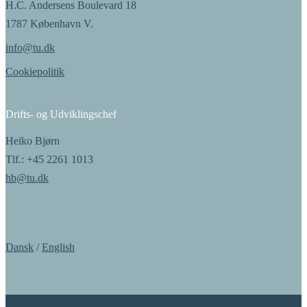
H.C. Andersens Boulevard 18
1787 København V.​​​​‌ ‍ ​‍​‍‌‍ ‌ ​‍‌‍‍‌‌‍‌ ‌‍‍‌‌‍ ‍​‍​‍​ ‍‍​‍​‍‌ ​ ‌‍​‌‌‍ ‍‌‍‍‌‌ ‌​‌ ‍‌​‍ ‍‌‍‍‌‌‍ ​‍​‍​‍ ​​‍​‍‌‍‍​‌ ​‍‌‍‌‌‌‍‌‍​‍​‍​ ‍‍​‍​‍‌‍‍​‌ ‌​‌ ‌​‌ ​​‌ ​ ​ ‍‍​‍ ​‍ ‌ ‌​‌ ‌‌​‍ ‍‌ ​ ‌‍​‌‌‍ ‍‌‍‍‌‌ ‌​‌ ‍‌​‍ ‍‌ ​ ‌ ‌​‌ ‌‌‌‍‌​‌‍‍‌‌‍ ​‍ ‌‍‍‌‌‍ ‍‌ ‌​‌‍‌‌‌‍ ‍‌ ‌​​‍ ‌‍‌‌‌‍‌​‌‍‍‌‌ ‌​​‍ ‌‍ ‌‌‍ ‌‍‌​‌‍‌‌​ ‌‌ ​​‌ ​‍‌‍‌‌‌ ​ ‌‍‌‌‌‍ ‍‌ ‌​‌‍​‌‌ ‌​‌‍‍‌‌‍ ‌‍ ‍​ ‍ ‌‍‍‌‌‍‌​​ ‌‌‍‌‍‌‍ ‌‍ ‌ ‌​‌‍‌‌‌ ​‍​‍ ‌‌‍‌​‌‍​‌​ ‍ ‌ ‌​‌ ‍‌‌ ​​‌‍‌‌​ ‌‌‍‌‍‌‍ ‌‍ ‌ ‌​‌‍‌‌‌ ​‍​ ‍ ‌ ​​‌‍​‌‌ ‌​‌‍‍​​ ‌‌‍​ ‌‍ ‌‍ ​‌ ‌‌‌‍ ‌‌‍ ‍‌ ​ ​‍‌‌​ ‌‌‌​​‍‌‌ ‌‍‍ ‌‍‌‌‌ ‍‌​‍‌‌​ ​ ‌​‌​​‍‌‌​ ​ ‌​‌​​‍‌‌​ ​‍​ ​‍‌‍‌‌​ ‍‌​ ‌ ​ ​‍​ ​​​ ​​‌‍​‌​ ​‌​‍‌‌​ ​‍​ ​‍​‍‌‌​ ‌‌‌​‌​​‍ ‍‌‍​‍‌‍ ‌‍‌​‌ ‍‌​‍‌‌​ ‌‌‌​​‍‌‌ ‌‍‍ ‌‍‌‌‌ ‍‌​‍‌‌​ ​ ‌​‌​​‍‌‌​ ​ ‌​‌​​‍‌‌​ ​‍​ ​‍​ ​ ​ ‌‍​ ‍‌‌‍‌‍‌‍‌​​ ​‌​ ​ ​ ‍‌​‍‌‌​ ​‍​ ​‍​‍‌‌​ ‌‌‌​‌​​‍ ‍‌‍​ ‌‍‍​‌‍‍‌‌‍ ​‌‍‌​‌ ​‍‌‍‌‌‌‍ ‍​‍‌‌​ ‌‌‌​​‍‌‌ ‌‍‍ ‌‍‌‌‌ ‍‌​‍‌‌​ ​ ‌​‌​​‍‌‌​ ​ ‌​‌​​‍‌‌​ ​‍​ ​‍​ ‌ ​ ‌‌​ ​‍‌‍​ ‌‍‌​​ ‌‍​ ‌‍​ ​‍​‍‌‌​ ​‍​ ​‍​‍‌‌​ ‌‌‌​‌​​‍ ‍‌ ‌​‌‍‌‌‌ ‍​‌ ‌​​ ‌‍​‍‌‍​‌‌ ​ ‌‍‌‌‌‌‌‌‌ ​‍‌‍ ​​ ‌‌‍‍​‌ ‌​‌ ‌​‌ ​​‌ ​ ​‍‌‌​ ​ ‌​​‌​‍‌‌​ ​‍‌​‌‍​‍‌‌​ ​‍‌​‌‍‌ ‌​‌ ‌‌​‍ ‍‌ ​ ‌‍​‌‌‍ ‍‌‍‍‌‌ ‌​‌ ‍‌​‍ ‍‌ ​ ‌ ‌​‌ ‌‌‌‍‌​‌‍‍‌‌‍ ​‍‌‍‌‍‍‌‌‍‌​​ ‌‌‍‌‍‌‍ ‌‍ ‌ ‌​‌‍‌‌‌ ​‍​‍ ‌‌‍‌​‌‍​‌​‍‌‍‌ ‌​‌ ‍‌‌ ​​‌‍‌‌​ ‌‌‍‌‍‌‍ ‌‍ ‌ ‌​‌‍‌‌‌ ​‍​‍‌‍‌ ​​‌‍​‌‌ ‌​‌‍‍​​ ‌‌‍​ ‌‍ ‌‍ ​‌ ‌‌‌‍ ‌‌‍ ‍‌ ​ ​‍‌‌​ ‌‌‌​​‍‌‌ ‌‍‍ ‌‍‌‌‌ ‍‌​‍‌‌​ ​ ‌​‌​​‍‌‌​ ​ ‌​‌​​‍‌‌​ ​‍​ ​‍‌‍‌‌​ ‍‌​ ‌ ​ ​‍​ ​​​ ​​‌‍​‌​ ​‌​‍‌‌​ ​‍​ ​‍​‍‌‌​ ‌‌‌​‌​​‍ ‍‌‍​‍‌‍ ‌‍‌​‌ ‍‌​‍‌‌​ ‌‌‌​​‍‌‌ ‌‍‍ ‌‍‌‌‌ ‍‌​‍‌‌​ ​ ‌​‌​​‍‌‌​ ​ ‌​‌​​‍‌‌​ ​‍​ ​‍​ ​ ​ ‌‍​ ‍‌‌‍‌‍‌‍‌​​ ​‌​ ​ ​ ‍‌​‍‌‌​ ​‍​ ​‍​‍‌‌​ ‌‌‌​‌​​‍ ‍‌‍​ ‌‍‍​‌‍‍‌‌‍ ​‌‍‌​‌ ​‍‌‍‌‌‌‍ ‍​‍‌‌​ ‌‌‌​​‍‌‌ ‌‍‍ ‌‍‌‌‌ ‍‌​‍‌‌​ ​ ‌​‌​​‍‌‌​ ​ ‌​‌​​‍‌‌​ ​‍​ ​‍​ ‌ ​ ‌‌​ ​‍‌‍​ ‌‍‌​​ ‌‍​ ‌‍​ ​‍​‍‌‌​ ​‍​ ​‍​‍‌‌​ ‌‌‌​‌​​‍ ‍‌ ‌​‌‍‌‌‌ ‍​‌ ‌​​‍‌‍‌ ​​‌‍‌‌‌ ​‍‌ ​ ‌ ​​‌‍‌‌‌‍​ ‌ ‌​‌‍‍‌‌ ‌‍‌‍‌‌​ ‌‌ ​​‌ ‌‌‌‍​‍‌‍ ​‌‍‍‌‌ ​ ‌‍‍​‌‍‌‌‌‍‌​​‍​‍‌ ‌
info@tu.dk​​​​‌ ‍ ​‍​‍‌‍ ‌ ​‍‌‍‍‌‌‍‌ ‌‍‍‌‌‍ ‍​‍​‍​ ‍‍​‍​‍‌ ​ ‌‍​‌‌‍ ‍‌‍‍‌‌ ‌​‌ ‍‌​‍ ‍‌‍‍‌‌‍ ​‍​‍​‍ ​​‍​‍‌‍‍​‌ ​‍‌‍‌‌‌‍‌‍​‍​‍​ ‍‍​‍​‍‌‍‍​‌ ‌​‌ ‌​‌ ​​‌ ​ ​ ‍‍​‍ ​‍ ‌ ‌​‌ ‌‌​‍ ‍‌ ​ ‌‍​‌‌‍ ‍‌‍‍‌‌ ‌​‌ ‍‌​‍ ‍‌ ​ ‌ ‌​‌ ‌‌‌‍‌​‌‍‍‌‌‍ ​‍ ‌‍‍‌‌‍ ‍‌ ‌​‌‍‌‌‌‍ ‍‌ ‌​​‍ ‌‍‌‌‌‍‌​‌‍‍‌‌ ‌​​‍ ‌‍ ‌‌‍ ‌‍‌​‌‍‌‌​ ‌‌ ​​‌ ​‍‌‍‌‌‌ ​ ‌‍‌‌‌‍ ‍‌ ‌​‌‍​‌‌ ‌​‌‍‍‌‌‍ ‌‍ ‍​ ‍ ‌‍‍‌‌‍‌​​ ‌‌‍‌‍‌‍ ‌‍ ‌ ‌​‌‍‌‌‌ ​‍​‍ ‌‌‍‌​‌‍​‌​ ‍ ‌ ‌​‌ ‍‌‌ ​​‌‍‌‌​ ‌‌‍‌‍‌‍ ‌‍ ‌ ‌​‌‍‌‌‌ ​‍​ ‍ ‌ ​​‌‍​‌‌ ‌​‌‍‍​​ ‌‌‍​ ‌‍ ‌‍ ​‌ ‌‌‌‍ ‌‌‍ ‍‌ ​ ​‍‌‌​ ‌‌‌​​‍‌‌ ‌‍‍ ‌‍‌‌‌ ‍‌​‍‌‌​ ​ ‌​‌​​‍‌‌​ ​ ‌​‌​​‍‌‌​ ​‍​ ​‍‌‍‌‌​ ‍‌​ ‌ ​ ​‍​ ​​​ ​​‌‍​‌​ ​‌​‍‌‌​ ​‍​ ​‍​‍‌‌​ ‌‌‌​‌​​‍ ‍‌‍​‍‌‍ ‌‍‌​‌ ‍‌​‍‌‌​ ‌‌‌​​‍‌‌ ‌‍‍ ‌‍‌‌‌ ‍‌​‍‌‌​ ​ ‌​‌​​‍‌‌​ ​ ‌​‌​​‍‌‌​ ​‍​ ​‍​ ​‍​ ‍‌‌‍‌‌‌‍‌‌​ ​ ​ ‌ ​ ‍‌​ ​‍​‍‌‌​ ​‍​ ​‍​‍‌‌​ ‌‌‌​‌​​‍ ‍‌‍​ ‌‍‍​‌‍‍‌‌‍ ​‌‍‌​‌ ​‍‌‍‌‌‌‍ ‍​‍‌‌​ ‌‌‌​​‍‌‌ ‌‍‍ ‌‍‌‌‌ ‍‌​‍‌‌​ ​ ‌​‌​​‍‌‌​ ​ ‌​‌​​‍‌‌​ ​‍​ ​‍‌‍‌‌​ ​‌​ ‌​​ ​‌‌‍‌‍‌‍​‍​ ‌‍​ ‌‍​‍‌‌​ ​‍​ ​‍​‍‌‌​ ‌‌‌​‌​​‍ ‍‌ ‌​‌‍‌‌‌ ‍​‌ ‌​​ ‌‍​‍‌‍​‌‌ ​ ‌‍‌‌‌‌‌‌‌ ​‍‌‍ ​​ ‌‌‍‍​‌ ‌​‌ ‌​‌ ​​‌ ​ ​‍‌‌​ ​ ‌​​‌​‍‌‌​ ​‍‌​‌‍​‍‌‌​ ​‍‌​‌‍‌ ‌​‌ ‌‌​‍ ‍‌ ​ ‌‍​‌‌‍ ‍‌‍‍‌‌ ‌​‌ ‍‌​‍ ‍‌ ​ ‌ ‌​‌ ‌‌‌‍‌​‌‍‍‌‌‍ ​‍‌‍‌‍‍‌‌‍‌​​ ‌‌‍‌‍‌‍ ‌‍ ‌ ‌​‌‍‌‌‌ ​‍​‍ ‌‌‍‌​‌‍​‌​‍‌‍‌ ‌​‌ ‍‌‌ ​​‌‍‌‌​ ‌‌‍‌‍‌‍ ‌‍ ‌ ‌​‌‍‌‌‌ ​‍​‍‌‍‌ ​​‌‍​‌‌ ‌​‌‍‍​​ ‌‌‍​ ‌‍ ‌‍ ​‌ ‌‌‌‍ ‌‌‍ ‍‌ ​ ​‍‌‌​ ‌‌‌​​‍‌‌ ‌‍‍ ‌‍‌‌‌ ‍‌​‍‌‌​ ​ ‌​‌​​‍‌‌​ ​ ‌​‌​​‍‌‌​ ​‍​ ​‍‌‍‌‌​ ‍‌​ ‌ ​ ​‍​ ​​​ ​​‌‍​‌​ ​‌​‍‌‌​ ​‍​ ​‍​‍‌‌​ ‌‌‌​‌​​‍ ‍‌‍​‍‌‍ ‌‍‌​‌ ‍‌​‍‌‌​ ‌‌‌​​‍‌‌ ‌‍‍ ‌‍‌‌‌ ‍‌​‍‌‌​ ​ ‌​‌​​‍‌‌​ ​ ‌​‌​​‍‌‌​ ​‍​ ​‍​ ​‍​ ‍‌‌‍‌‌‌‍‌‌​ ​ ​ ‌ ​ ‍‌​ ​‍​‍‌‌​ ​‍​ ​‍​‍‌‌​ ‌‌‌​‌​​‍ ‍‌‍​ ‌‍‍​‌‍‍‌‌‍ ​‌‍‌​‌ ​‍‌‍‌‌‌‍ ‍​‍‌‌​ ‌‌‌​​‍‌‌ ‌‍‍ ‌‍‌‌‌ ‍‌​‍‌‌​ ​ ‌​‌​​‍‌‌​ ​ ‌​‌​​‍‌‌​ ​‍​ ​‍‌‍‌‌​ ​‌​ ‌​​ ​‌‌‍‌‍‌‍​‍​ ‌‍​ ‌‍​‍‌‌​ ​‍​ ​‍​‍‌‌​ ‌‌‌​‌​​‍ ‍‌ ‌​‌‍‌‌‌ ‍​‌ ‌​​‍‌‍‌ ​​‌‍‌‌‌ ​‍‌ ​ ‌ ​​‌‍‌‌‌‍​ ‌ ‌​‌‍‍‌‌ ‌‍‌‍‌‌​ ‌‌ ​​‌ ‌‌‌‍​‍‌‍ ​‌‍‍‌‌ ​ ‌‍‍​‌‍‌‌‌‍‌​​‍​‍‌ ‌
Cookiepolitik​​​​‌ ‍ ​‍​‍‌‍ ‌ ​‍‌‍‍‌‌‍‌ ‌‍‍‌‌‍ ‍​‍​‍​ ‍‍​‍​‍‌ ​ ‌‍​‌‌‍ ‍‌‍‍‌‌ ‌​‌ ‍‌​‍ ‍‌‍‍‌‌‍ ​‍​‍​‍ ​​‍​‍‌‍‍​‌ ​‍‌‍‌‌‌‍‌‍​‍​‍​ ‍‍​‍​‍‌‍‍​‌ ‌​‌ ‌​‌ ​​‌ ​ ​ ‍‍​‍ ​‍ ‌ ‌​‌ ‌‌​‍ ‍‌ ​ ‌‍​‌‌‍ ‍‌‍‍‌‌ ‌​‌ ‍‌​‍ ‍‌ ​ ‌ ‌​‌ ‌‌‌‍‌​‌‍‍‌‌‍ ​‍ ‌‍‍‌‌‍ ‍‌ ‌​‌‍‌‌‌‍ ‍‌ ‌​​‍ ‌‍‌‌‌‍‌​‌‍‍‌‌ ‌​​‍ ‌‍ ‌‌‍ ‌‍‌​‌‍‌‌​ ‌‌ ​​‌ ​‍‌‍‌‌‌ ​ ‌‍‌‌‌‍ ‍‌ ‌​‌‍​‌‌ ‌​‌‍‍‌‌‍ ‌‍ ‍​ ‍ ‌‍‍‌‌‍‌​​ ‌‌‍‌‍‌‍ ‌‍ ‌ ‌​‌‍‌‌‌ ​‍​‍ ‌‌‍‌​‌‍​‌​ ‍ ‌ ‌​‌ ‍‌‌ ​​‌‍‌‌​ ‌‌‍‌‍‌‍ ‌‍ ‌ ‌​‌‍‌‌‌ ​‍​ ‍ ‌ ​​‌‍​‌‌ ‌​‌‍‍​​ ‌‌‍​ ‌‍ ‌‍ ​‌ ‌‌‌‍ ‌‌‍ ‍‌ ​ ​‍‌‌​ ‌‌‌​​‍‌‌ ‌‍‍ ‌‍‌‌‌ ‍‌​‍‌‌​ ​ ‌​‌​​‍‌‌​ ​ ‌​‌​​‍‌‌​ ​‍​ ​‍‌‍‌‌​ ‍‌​ ‌ ​ ​‍​ ​​​ ​​‌‍​‌​ ​‌​‍‌‌​ ​‍​ ​‍​‍‌‌​ ‌‌‌​‌​​‍ ‍‌‍​‍‌‍ ‌‍‌​‌ ‍‌​‍‌‌​ ‌‌‌​​‍‌‌ ‌‍‍ ‌‍‌‌‌ ‍‌​‍‌‌​ ​ ‌​‌​​‍‌‌​ ​ ‌​‌​​‍‌‌​ ​‍​ ​‍​ ‍​​ ‌​​ ‍‌​ ​ ​ ​ ‌‍​‌​ ‍​​ ‍​​‍‌‌​ ​‍​ ​‍​‍‌‌​ ‌‌‌​‌​​‍ ‍‌‍​ ‌‍‍​‌‍‍‌‌‍ ​‌‍‌​‌ ​‍‌‍‌‌‌‍ ‍​‍‌‌​ ‌‌‌​​‍‌‌ ‌‍‍ ‌‍‌‌‌ ‍‌​‍‌‌​ ​ ‌​‌​​‍‌‌​ ​ ‌​‌​​‍‌‌​ ​‍​ ​‍​ ​​​ ‍​‌‍​ ​ ​ ​ ​‌​ ​‌​ ‍‌‌‍​‍​‍‌‌​ ​‍​ ​‍​‍‌‌​ ‌‌‌​‌​​‍ ‍‌ ‌​‌‍‌‌‌ ‍​‌ ‌​​ ‌‍​‍‌‍​‌‌ ​ ‌‍‌‌‌‌‌‌‌ ​‍‌‍ ​​ ‌‌‍‍​‌ ‌​‌ ‌​‌ ​​‌ ​ ​‍‌‌​ ​ ‌​​‌​‍‌‌​ ​‍‌​‌‍​‍‌‌​ ​‍‌​‌‍‌ ‌​‌ ‌‌​‍ ‍‌ ​ ‌‍​‌‌‍ ‍‌‍‍‌‌ ‌​‌ ‍‌​‍ ‍‌ ​ ‌ ‌​‌ ‌‌‌‍‌​‌‍‍‌‌‍ ​‍‌‍‌‍‍‌‌‍‌​​ ‌‌‍‌‍‌‍ ‌‍ ‌ ‌​‌‍‌‌‌ ​‍​‍ ‌‌‍‌​‌‍​‌​‍‌‍‌ ‌​‌ ‍‌‌ ​​‌‍‌‌​ ‌‌‍‌‍‌‍ ‌‍ ‌ ‌​‌‍‌‌‌ ​‍​‍‌‍‌ ​​‌‍​‌‌ ‌​‌‍‍​​ ‌‌‍​ ‌‍ ‌‍ ​‌ ‌‌‌‍ ‌‌‍ ‍‌ ​ ​‍‌‌​ ‌‌‌​​‍‌‌ ‌‍‍ ‌‍‌‌‌ ‍‌​‍‌‌​ ​ ‌​‌​​‍‌‌​ ​ ‌​‌​​‍‌‌​ ​‍​ ​‍‌‍‌‌​ ‍‌​ ‌ ​ ​‍​ ​​​ ​​‌‍​‌​ ​‌​‍‌‌​ ​‍​ ​‍​‍‌‌​ ‌‌‌​‌​​‍ ‍‌‍​‍‌‍ ‌‍‌​‌ ‍‌​‍‌‌​ ‌‌‌​​‍‌‌ ‌‍‍ ‌‍‌‌‌ ‍‌​‍‌‌​ ​ ‌​‌​​‍‌‌​ ​ ‌​‌​​‍‌‌​ ​‍​ ​‍​ ‍​​ ‌​​ ‍‌​ ​ ​ ​ ‌‍​‌​ ‍​​ ‍​​‍‌‌​ ​‍​ ​‍​‍‌‌​ ‌‌‌​‌​​‍ ‍‌‍​ ‌‍‍​‌‍‍‌‌‍ ​‌‍‌​‌ ​‍‌‍‌‌‌‍ ‍​‍‌‌​ ‌‌‌​​‍‌‌ ‌‍‍ ‌‍‌‌‌ ‍‌​‍‌‌​ ​ ‌​‌​​‍‌‌​ ​ ‌​‌​​‍‌‌​ ​‍​ ​‍​ ​​​ ‍​‌‍​ ​ ​ ​ ​‌​ ​‌​ ‍‌‌‍​‍​‍‌‌​ ​‍​ ​‍​‍‌‌​ ‌‌‌​‌​​‍ ‍‌ ‌​‌‍‌‌‌ ‍​‌ ‌​​‍‌‍‌ ​​‌‍‌‌‌ ​‍‌ ​ ‌ ​​‌‍‌‌‌‍​ ‌ ‌​‌‍‍‌‌ ‌‍‌‍‌‌​ ‌‌ ​​‌ ‌‌‌‍​‍‌‍ ​‌‍‍‌‌ ​ ‌‍‍​‌‍‌‌‌‍‌​​‍​‍‌ ‌
Drifts- og Udviklingschef​​​​‌ ‍ ​‍​‍‌‍ ‌ ​‍‌‍‍‌‌‍‌ ‌‍‍‌‌‍ ‍​‍​‍​ ‍‍​‍​‍‌ ​ ‌‍​‌‌‍ ‍‌‍‍‌‌ ‌​‌ ‍‌​‍ ‍‌‍‍‌‌‍ ​‍​‍​‍ ​​‍​‍‌‍‍​‌ ​‍‌‍‌‌‌‍‌‍​‍​‍​ ‍‍​‍​‍‌‍‍​‌ ‌​‌ ‌​‌ ​​‌ ​ ​ ‍‍​‍ ​‍ ‌ ‌​‌ ‌‌​‍ ‍‌ ​ ‌‍​‌‌‍ ‍‌‍‍‌‌ ‌​‌ ‍‌​‍ ‍‌ ​ ‌ ‌​‌ ‌‌‌‍‌​‌‍‍‌‌‍ ​‍ ‌‍‍‌‌‍ ‍‌ ‌​‌‍‌‌‌‍ ‍‌ ‌​​‍ ‌‍‌‌‌‍‌​‌‍‍‌‌ ‌​​‍ ‌‍ ‌‌‍ ‌‍‌​‌‍‌‌​ ‌‌ ​​‌ ​‍‌‍‌‌‌ ​ ‌‍‌‌‌‍ ‍‌ ‌​‌‍​‌‌ ‌​‌‍‍‌‌‍ ‌‍ ‍​ ‍ ‌‍‍‌‌‍‌​​ ‌‌‍‌‍‌‍ ‌‍ ‌ ‌​‌‍‌‌‌ ​‍​‍ ‌‌‍‌​‌‍​‌​ ‍ ‌ ‌​‌ ‍‌‌ ​​‌‍‌‌​ ‌‌‍‌‍‌‍ ‌‍ ‌ ‌​‌‍‌‌‌ ​‍​ ‍ ‌ ​​‌‍​‌‌ ‌​‌‍‍​​ ‌‌‍​ ‌‍ ‌‍ ​‌ ‌‌‌‍ ‌‌‍ ‍‌ ​ ​‍‌‌​ ‌‌‌​​‍‌‌ ‌‍‍ ‌‍‌‌‌ ‍‌​‍‌‌​ ​ ‌​‌​​‍‌‌​ ​ ‌​‌​​‍‌‌​ ​‍​ ​‍‌‍​‍‌‍‌‍​ ‌‍‌‍‌‌‌‍‌​‌‍‌​‌‍​ ‌‍‌‌​‍‌‌​ ​‍​ ​‍​‍‌‌​ ‌‌‌​‌​​‍ ‍‌ ‌​‌‍‍‌‌ ‌​‌‍ ​‌‍‌‌​ ‌‍​‍‌‍​‌‌ ​ ‌‍‌‌‌‌‌‌‌ ​‍‌‍ ​​ ‌‌‍‍​‌ ‌​‌ ‌​‌ ​​‌ ​ ​‍‌‌​ ​ ‌​​‌​‍‌‌​ ​‍‌​‌‍​‍‌‌​ ​‍‌​‌‍‌ ‌​‌ ‌‌​‍ ‍‌ ​ ‌‍​‌‌‍ ‍‌‍‍‌‌ ‌​‌ ‍‌​‍ ‍‌ ​ ‌ ‌​‌ ‌‌‌‍‌​‌‍‍‌‌‍ ​‍‌‍‌‍‍‌‌‍‌​​ ‌‌‍‌‍‌‍ ‌‍ ‌ ‌​‌‍‌‌‌ ​‍​‍ ‌‌‍‌​‌‍​‌​‍‌‍‌ ‌​‌ ‍‌‌ ​​‌‍‌‌​ ‌‌‍‌‍‌‍ ‌‍ ‌ ‌​‌‍‌‌‌ ​‍​‍‌‍‌ ​​‌‍​‌‌ ‌​‌‍‍​​ ‌‌‍​ ‌‍ ‌‍ ​‌ ‌‌‌‍ ‌‌‍ ‍‌ ​ ​‍‌‌​ ‌‌‌​​‍‌‌ ‌‍‍ ‌‍‌‌‌ ‍‌​‍‌‌​ ​ ‌​‌​​‍‌‌​ ​ ‌​‌​​‍‌‌​ ​‍​ ​‍‌‍​‍‌‍‌‍​ ‌‍‌‍‌‌‌‍‌​‌‍‌​‌‍​ ‌‍‌‌​‍‌‌​ ​‍​ ​‍​‍‌‌​ ‌‌‌​‌​​‍ ‍‌ ‌​‌‍‍‌‌ ‌​‌‍ ​‌‍‌‌​‍‌‍‌ ​​‌‍‌‌‌ ​‍‌ ​ ‌ ​​‌‍‌‌‌‍​ ‌ ‌​‌‍‍‌‌ ‌‍‌‍‌‌​ ‌‌ ​​‌ ‌‌‌‍​‍‌‍ ​‌‍‍‌‌ ​ ‌‍‍​‌‍‌‌‌‍‌​​‍​‍‌ ‌
Heiko Bjørn
Tlf.: +45 2261 1013
hb@tu.dk​​​​‌ ‍ ​‍​‍‌‍ ‌ ​‍‌‍‍‌‌‍‌ ‌‍‍‌‌‍ ‍​‍​‍​ ‍‍​‍​‍‌ ​ ‌‍​‌‌‍ ‍‌‍‍‌‌ ‌​‌ ‍‌​‍ ‍‌‍‍‌‌‍ ​‍​‍​‍ ​​‍​‍‌‍‍​‌ ​‍‌‍‌‌‌‍‌‍​‍​‍​ ‍‍​‍​‍‌‍‍​‌ ‌​‌ ‌​‌ ​​‌ ​ ​ ‍‍​‍ ​‍ ‌ ‌​‌ ‌‌​‍ ‍‌ ​ ‌‍​‌‌‍ ‍‌‍‍‌‌ ‌​‌ ‍‌​‍ ‍‌ ​ ‌ ‌​‌ ‌‌‌‍‌​‌‍‍‌‌‍ ​‍ ‌‍‍‌‌‍ ‍‌ ‌​‌‍‌‌‌‍ ‍‌ ‌​​‍ ‌‍‌‌‌‍‌​‌‍‍‌‌ ‌​​‍ ‌‍ ‌‌‍ ‌‍‌​‌‍‌‌​ ‌‌ ​​‌ ​‍‌‍‌‌‌ ​ ‌‍‌‌‌‍ ‍‌ ‌​‌‍​‌‌ ‌​‌‍‍‌‌‍ ‌‍ ‍​ ‍ ‌‍‍‌‌‍‌​​ ‌‌‍‌‍‌‍ ‌‍ ‌ ‌​‌‍‌‌‌ ​‍​‍ ‌‌‍‌​‌‍​‌​ ‍ ‌ ‌​‌ ‍‌‌ ​​‌‍‌‌​ ‌‌‍‌‍‌‍ ‌‍ ‌ ‌​‌‍‌‌‌ ​‍​ ‍ ‌ ​​‌‍​‌‌ ‌​‌‍‍​​ ‌‌‍​ ‌‍ ‌‍ ​‌ ‌‌‌‍ ‌‌‍ ‍‌ ​ ​‍‌‌​ ‌‌‌​​‍‌‌ ‌‍‍ ‌‍‌‌‌ ‍‌​‍‌‌​ ​ ‌​‌​​‍‌‌​ ​ ‌​‌​​‍‌‌​ ​‍​ ​‍‌‍​‍‌‍‌‍​ ‌‍‌‍‌‌‌‍‌​‌‍‌​‌‍​ ‌‍‌‌​‍‌‌​ ​‍​ ​‍​‍‌‌​ ‌‌‌​‌​​‍ ‍‌‍​‍‌‍ ‌‍‌​‌ ‍‌​‍‌‌​ ‌‌‌​​‍‌‌ ‌‍‍ ‌‍‌‌‌ ‍‌​‍‌‌​ ​ ‌​‌​​‍‌‌​ ​ ‌​‌​​‍‌‌​ ​‍​ ​‍‌‍​ ‌‍​ ‌‍​‌‌‍​‌​ ‌‍​ ​​‌‍‌‍​ ​‌​‍‌‌​ ​‍​ ​‍​‍‌‌​ ‌‌‌​‌​​‍ ‍‌‍​ ‌‍‍​‌‍‍‌‌‍ ​‌‍‌​‌ ​‍‌‍‌‌‌‍ ‍​‍‌‌​ ‌‌‌​​‍‌‌ ‌‍‍ ‌‍‌‌‌ ‍‌​‍‌‌​ ​ ‌​‌​​‍‌‌​ ​ ‌​‌​​‍‌‌​ ​‍​ ​‍‌‍‌‌‌‍‌‌‌‍‌​‌‍‌​​ ​‌‌‍​ ​ ‌‌​ ​‌​‍‌‌​ ​‍​ ​‍​‍‌‌​ ‌‌‌​‌​​‍ ‍‌ ‌​‌‍‌‌‌ ‍​‌ ‌​​ ‌‍​‍‌‍​‌‌ ​ ‌‍‌‌‌‌‌‌‌ ​‍‌‍ ​​ ‌‌‍‍​‌ ‌​‌ ‌​‌ ​​‌ ​ ​‍‌‌​ ​ ‌​​‌​‍‌‌​ ​‍‌​‌‍​‍‌‌​ ​‍‌​‌‍‌ ‌​‌ ‌‌​‍ ‍‌ ​ ‌‍​‌‌‍ ‍‌‍‍‌‌ ‌​‌ ‍‌​‍ ‍‌ ​ ‌ ‌​‌ ‌‌‌‍‌​‌‍‍‌‌‍ ​‍‌‍‌‍‍‌‌‍‌​​ ‌‌‍‌‍‌‍ ‌‍ ‌ ‌​‌‍‌‌‌ ​‍​‍ ‌‌‍‌​‌‍​‌​‍‌‍‌ ‌​‌ ‍‌‌ ​​‌‍‌‌​ ‌‌‍‌‍‌‍ ‌‍ ‌ ‌​‌‍‌‌‌ ​‍​‍‌‍‌ ​​‌‍​‌‌ ‌​‌‍‍​​ ‌‌‍​ ‌‍ ‌‍ ​‌ ‌‌‌‍ ‌‌‍ ‍‌ ​ ​‍‌‌​ ‌‌‌​​‍‌‌ ‌‍‍ ‌‍‌‌‌ ‍‌​‍‌‌​ ​ ‌​‌​​‍‌‌​ ​ ‌​‌​​‍‌‌​ ​‍​ ​‍‌‍​‍‌‍‌‍​ ‌‍‌‍‌‌‌‍‌​‌‍‌​‌‍​ ‌‍‌‌​‍‌‌​ ​‍​ ​‍​‍‌‌​ ‌‌‌​‌​​‍ ‍‌‍​‍‌‍ ‌‍‌​‌ ‍‌​‍‌‌​ ‌‌‌​​‍‌‌ ‌‍‍ ‌‍‌‌‌ ‍‌​‍‌‌​ ​ ‌​‌​​‍‌‌​ ​ ‌​‌​​‍‌‌​ ​‍​ ​‍‌‍​ ‌‍​ ‌‍​‌‌‍​‌​ ‌‍​ ​​‌‍‌‍​ ​‌​‍‌‌​ ​‍​ ​‍​‍‌‌​ ‌‌‌​‌​​‍ ‍‌‍​ ‌‍‍​‌‍‍‌‌‍ ​‌‍‌​‌ ​‍‌‍‌‌‌‍ ‍​‍‌‌​ ‌‌‌​​‍‌‌ ‌‍‍ ‌‍‌‌‌ ‍‌​‍‌‌​ ​ ‌​‌​​‍‌‌​ ​ ‌​‌​​‍‌‌​ ​‍​ ​‍‌‍‌‌‌‍‌‌‌‍‌​‌‍‌​​ ​‌‌‍​ ​ ‌‌​ ​‌​‍‌‌​ ​‍​ ​‍​‍‌‌​ ‌‌‌​‌​​‍ ‍‌ ‌​‌‍‌‌‌ ‍​‌ ‌​​‍‌‍‌ ​​‌‍‌‌‌ ​‍‌ ​ ‌ ​​‌‍‌‌‌‍​ ‌ ‌​‌‍‍‌‌ ‌‍‌‍‌‌​ ‌‌ ​​‌ ‌‌‌‍​‍‌‍ ​‌‍‍‌‌ ​ ‌‍‍​‌‍‌‌‌‍‌​​‍​‍‌ ‌
Dansk​​​​‌ ‍ ​‍​‍‌‍ ‌ ​‍‌‍‍‌‌‍‌ ‌‍‍‌‌‍ ‍​‍​‍​ ‍‍​‍​‍‌ ​ ‌‍​‌‌‍ ‍‌‍‍‌‌ ‌​‌ ‍‌​‍ ‍‌‍‍‌‌‍ ​‍​‍​‍ ​​‍​‍‌‍‍​‌ ​‍‌‍‌‌‌‍‌‍​‍​‍​ ‍‍​‍​‍‌‍‍​‌ ‌​‌ ‌​‌ ​​‌ ​ ​ ‍‍​‍ ​‍ ‌ ‌​‌ ‌‌​‍ ‍‌ ​ ‌‍​‌‌‍ ‍‌‍‍‌‌ ‌​‌ ‍‌​‍ ‍‌ ​ ‌ ‌​‌ ‌‌‌‍‌​‌‍‍‌‌‍ ​‍ ‌‍‍‌‌‍ ‍‌ ‌​‌‍‌‌‌‍ ‍‌ ‌​​‍ ‌‍‌‌‌‍‌​‌‍‍‌‌ ‌​​‍ ‌‍ ‌‌‍ ‌‍‌​‌‍‌‌​ ‌‌ ​​‌ ​‍‌‍‌‌‌ ​ ‌‍‌‌‌‍ ‍‌ ‌​‌‍​‌‌ ‌​‌‍‍‌‌‍ ‌‍ ‍​ ‍ ‌‍‍‌‌‍‌​​ ‌‌‍‌‍‌‍ ‌‍ ‌ ‌​‌‍‌‌‌ ​‍​‍ ‌‌‍‌​‌‍​‌​ ‍ ‌ ‌​‌ ‍‌‌ ​​‌‍‌‌​ ‌‌‍‌‍‌‍ ‌‍ ‌ ‌​‌‍‌‌‌ ​‍​ ‍ ‌ ​​‌‍​‌‌ ‌​‌‍‍​​ ‌‌‍​ ‌‍ ‌‍ ​‌ ‌‌‌‍ ‌‌‍ ‍‌ ​ ​‍‌‌​ ‌‌‌​​‍‌‌ ‌‍‍ ‌‍‌‌‌ ‍‌​‍‌‌​ ​ ‌​‌​​‍‌‌​ ​ ‌​‌​​‍‌‌​ ​‍​ ​‍‌‍​‌​ ‌‌​ ​‌​ ‌‍​ ‍‌​ ​ ​ ‍​​ ​‍​‍‌‌​ ​‍​ ​‍​‍‌‌​ ‌‌‌​‌​​‍ ‍‌‍​‍‌‍ ‌‍‌​‌ ‍‌​‍‌‌​ ‌‌‌​​‍‌‌ ‌‍‍ ‌‍‌‌‌ ‍‌​‍‌‌​ ​ ‌​‌​​‍‌‌​ ​ ‌​‌​​‍‌‌​ ​‍​ ​‍​ ​‍​ ‍​​ ​ ‌‍​ ​ ​‌​ ​‍​ ‌ ‌‍​ ​‍‌‌​ ​‍​ ​‍​‍‌‌​ ‌‌‌​‌​​‍ ‍‌‍​ ‌‍‍​‌‍‍‌‌‍ ​‌‍‌​‌ ​‍‌‍‌‌‌‍ ‍​‍‌‌​ ‌‌‌​​‍‌‌ ‌‍‍ ‌‍‌‌‌ ‍‌​‍‌‌​ ​ ‌​‌​​‍‌‌​ ​ ‌​‌​​‍‌‌​ ​‍​ ​‍‌‍‌‍‌‍‌​‌‍‌​​ ​​‌‍‌‍​ ‍‌​ ‌‌​ ‌​​‍‌‌​ ​‍​ ​‍​‍‌‌​ ‌‌‌​‌​​‍ ‍‌ ‌​‌‍‌‌‌ ‍​‌ ‌​​ ‌‍​‍‌‍​‌‌ ​ ‌‍‌‌‌‌‌‌‌ ​‍‌‍ ​​ ‌‌‍‍​‌ ‌​‌ ‌​‌ ​​‌ ​ ​‍‌‌​ ​ ‌​​‌​‍‌‌​ ​‍‌​‌‍​‍‌‌​ ​‍‌​‌‍‌ ‌​‌ ‌‌​‍ ‍‌ ​ ‌‍​‌‌‍ ‍‌‍‍‌‌ ‌​‌ ‍‌​‍ ‍‌ ​ ‌ ‌​‌ ‌‌‌‍‌​‌‍‍‌‌‍ ​‍‌‍‌‍‍‌‌‍‌​​ ‌‌‍‌‍‌‍ ‌‍ ‌ ‌​‌‍‌‌‌ ​‍​‍ ‌‌‍‌​‌‍​‌​‍‌‍‌ ‌​‌ ‍‌‌ ​​‌‍‌‌​ ‌‌‍‌‍‌‍ ‌‍ ‌ ‌​‌‍‌‌‌ ​‍​‍‌‍‌ ​​‌‍​‌‌ ‌​‌‍‍​​ ‌‌‍​ ‌‍ ‌‍ ​‌ ‌‌‌‍ ‌‌‍ ‍‌ ​ ​‍‌‌​ ‌‌‌​​‍‌‌ ‌‍‍ ‌‍‌‌‌ ‍‌​‍‌‌​ ​ ‌​‌​​‍‌‌​ ​ ‌​‌​​‍‌‌​ ​‍​ ​‍‌‍​‌​ ‌‌​ ​‌​ ‌‍​ ‍‌​ ​ ​ ‍​​ ​‍​‍‌‌​ ​‍​ ​‍​‍‌‌​ ‌‌‌​‌​​‍ ‍‌‍​‍‌‍ ‌‍‌​‌ ‍‌​‍‌‌​ ‌‌‌​​‍‌‌ ‌‍‍ ‌‍‌‌‌ ‍‌​‍‌‌​ ​ ‌​‌​​‍‌‌​ ​ ‌​‌​​‍‌‌​ ​‍​ ​‍​ ​‍​ ‍​​ ​ ‌‍​ ​ ​‌​ ​‍​ ‌ ‌‍​ ​‍‌‌​ ​‍​ ​‍​‍‌‌​ ‌‌‌​‌​​‍ ‍‌‍​ ‌‍‍​‌‍‍‌‌‍ ​‌‍‌​‌ ​‍‌‍‌‌‌‍ ‍​‍‌‌​ ‌‌‌​​‍‌‌ ‌‍‍ ‌‍‌‌‌ ‍‌​‍‌‌​ ​ ‌​‌​​‍‌‌​ ​ ‌​‌​​‍‌‌​ ​‍​ ​‍‌‍‌‍‌‍‌​‌‍‌​​ ​​‌‍‌‍​ ‍‌​ ‌‌​ ‌​​‍‌‌​ ​‍​ ​‍​‍‌‌​ ‌‌‌​‌​​‍ ‍‌ ‌​‌‍‌‌‌ ‍​‌ ‌​​‍‌‍‌ ​​‌‍‌‌‌ ​‍‌ ​ ‌ ​​‌‍‌‌‌‍​ ‌ ‌​‌‍‍‌‌ ‌‍‌‍‌‌​ ‌‌ ​​‌ ‌‌‌‍​‍‌‍ ​‌‍‍‌‌ ​ ‌‍‍​‌‍‌‌‌‍‌​​‍​‍‌ ‌
/ ​​​​‌ ‍ ​‍​‍‌‍ ‌ ​‍‌‍‍‌‌‍‌ ‌‍‍‌‌‍ ‍​‍​‍​ ‍‍​‍​‍‌ ​ ‌‍​‌‌‍ ‍‌‍‍‌‌ ‌​‌ ‍‌​‍ ‍‌‍‍‌‌‍ ​‍​‍​‍ ​​‍​‍‌‍‍​‌ ​‍‌‍‌‌‌‍‌‍​‍​‍​ ‍‍​‍​‍‌‍‍​‌ ‌​‌ ‌​‌ ​​‌ ​ ​ ‍‍​‍ ​‍ ‌ ‌​‌ ‌‌​‍ ‍‌ ​ ‌‍​‌‌‍ ‍‌‍‍‌‌ ‌​‌ ‍‌​‍ ‍‌ ​ ‌ ‌​‌ ‌‌‌‍‌​‌‍‍‌‌‍ ​‍ ‌‍‍‌‌‍ ‍‌ ‌​‌‍‌‌‌‍ ‍‌ ‌​​‍ ‌‍‌‌‌‍‌​‌‍‍‌‌ ‌​​‍ ‌‍ ‌‌‍ ‌‍‌​‌‍‌‌​ ‌‌ ​​‌ ​‍‌‍‌‌‌ ​ ‌‍‌‌‌‍ ‍‌ ‌​‌‍​‌‌ ‌​‌‍‍‌‌‍ ‌‍ ‍​ ‍ ‌‍‍‌‌‍‌​​ ‌‌‍‌‍‌‍ ‌‍ ‌ ‌​‌‍‌‌‌ ​‍​‍ ‌‌‍‌​‌‍​‌​ ‍ ‌ ‌​‌ ‍‌‌ ​​‌‍‌‌​ ‌‌‍‌‍‌‍ ‌‍ ‌ ‌​‌‍‌‌‌ ​‍​ ‍ ‌ ​​‌‍​‌‌ ‌​‌‍‍​​ ‌‌‍​ ‌‍ ‌‍ ​‌ ‌‌‌‍ ‌‌‍ ‍‌ ​ ​‍‌‌​ ‌‌‌​​‍‌‌ ‌‍‍ ‌‍‌‌‌ ‍‌​‍‌‌​ ​ ‌​‌​​‍‌‌​ ​ ‌​‌​​‍‌‌​ ​‍​ ​‍‌‍​‌​ ‌‌​ ​‌​ ‌‍​ ‍‌​ ​ ​ ‍​​ ​‍​‍‌‌​ ​‍​ ​‍​‍‌‌​ ‌‌‌​‌​​‍ ‍‌‍​‍‌‍ ‌‍‌​‌ ‍‌​‍‌‌​ ‌‌‌​​‍‌‌ ‌‍‍ ‌‍‌‌‌ ‍‌​‍‌‌​ ​ ‌​‌​​‍‌‌​ ​ ‌​‌​​‍‌‌​ ​‍​ ​‍​ ​‍​ ‍​​ ​ ‌‍​ ​ ​‌​ ​‍​ ‌ ‌‍​ ​‍‌‌​ ​‍​ ​‍​‍‌‌​ ‌‌‌​‌​​‍ ‍‌‍​ ‌‍‍​‌‍‍‌‌‍ ​‌‍‌​‌ ​‍‌‍‌‌‌‍ ‍​‍‌‌​ ‌‌‌​​‍‌‌ ‌‍‍ ‌‍‌‌‌ ‍‌​‍‌‌​ ​ ‌​‌​​‍‌‌​ ​ ‌​‌​​‍‌‌​ ​‍​ ​‍​ ‌‌​ ‌ ‌‍​ ​ ‍‌​ ​ ​ ‌ ‌‍​ ​ ‌‌​‍‌‌​ ​‍​ ​‍​‍‌‌​ ‌‌‌​‌​​‍ ‍‌ ‌​‌‍‌‌‌ ‍​‌ ‌​​ ‌‍​‍‌‍​‌‌ ​ ‌‍‌‌‌‌‌‌‌ ​‍‌‍ ​​ ‌‌‍‍​‌ ‌​‌ ‌​‌ ​​‌ ​ ​‍‌‌​ ​ ‌​​‌​‍‌‌​ ​‍‌​‌‍​‍‌‌​ ​‍‌​‌‍‌ ‌​‌ ‌‌​‍ ‍‌ ​ ‌‍​‌‌‍ ‍‌‍‍‌‌ ‌​‌ ‍‌​‍ ‍‌ ​ ‌ ‌​‌ ‌‌‌‍‌​‌‍‍‌‌‍ ​‍‌‍‌‍‍‌‌‍‌​​ ‌‌‍‌‍‌‍ ‌‍ ‌ ‌​‌‍‌‌‌ ​‍​‍ ‌‌‍‌​‌‍​‌​‍‌‍‌ ‌​‌ ‍‌‌ ​​‌‍‌‌​ ‌‌‍‌‍‌‍ ‌‍ ‌ ‌​‌‍‌‌‌ ​‍​‍‌‍‌ ​​‌‍​‌‌ ‌​‌‍‍​​ ‌‌‍​ ‌‍ ‌‍ ​‌ ‌‌‌‍ ‌‌‍ ‍‌ ​ ​‍‌‌​ ‌‌‌​​‍‌‌ ‌‍‍ ‌‍‌‌‌ ‍‌​‍‌‌​ ​ ‌​‌​​‍‌‌​ ​ ‌​‌​​‍‌‌​ ​‍​ ​‍‌‍​‌​ ‌‌​ ​‌​ ‌‍​ ‍‌​ ​ ​ ‍​​ ​‍​‍‌‌​ ​‍​ ​‍​‍‌‌​ ‌‌‌​‌​​‍ ‍‌‍​‍‌‍ ‌‍‌​‌ ‍‌​‍‌‌​ ‌‌‌​​‍‌‌ ‌‍‍ ‌‍‌‌‌ ‍‌​‍‌‌​ ​ ‌​‌​​‍‌‌​ ​ ‌​‌​​‍‌‌​ ​‍​ ​‍​ ​‍​ ‍​​ ​ ‌‍​ ​ ​‌​ ​‍​ ‌ ‌‍​ ​‍‌‌​ ​‍​ ​‍​‍‌‌​ ‌‌‌​‌​​‍ ‍‌‍​ ‌‍‍​‌‍‍‌‌‍ ​‌‍‌​‌ ​‍‌‍‌‌‌‍ ‍​‍‌‌​ ‌‌‌​​‍‌‌ ‌‍‍ ‌‍‌‌‌ ‍‌​‍‌‌​ ​ ‌​‌​​‍‌‌​ ​ ‌​‌​​‍‌‌​ ​‍​ ​‍​ ‌‌​ ‌ ‌‍​ ​ ‍‌​ ​ ​ ‌ ‌‍​ ​ ‌‌​‍‌‌​ ​‍​ ​‍​‍‌‌​ ‌‌‌​‌​​‍ ‍‌ ‌​‌‍‌‌‌ ‍​‌ ‌​​‍‌‍‌ ​​‌‍‌‌‌ ​‍‌ ​ ‌ ​​‌‍‌‌‌‍​ ‌ ‌​‌‍‍‌‌ ‌‍‌‍‌‌​ ‌‌ ​​‌ ‌‌‌‍​‍‌‍ ​‌‍‍‌‌ ​ ‌‍‍​‌‍‌‌‌‍‌​​‍​‍‌ ‌
English​​​​‌ ‍ ​‍​‍‌‍ ‌ ​‍‌‍‍‌‌‍‌ ‌‍‍‌‌‍ ‍​‍​‍​ ‍‍​‍​‍‌ ​ ‌‍​‌‌‍ ‍‌‍‍‌‌ ‌​‌ ‍‌​‍ ‍‌‍‍‌‌‍ ​‍​‍​‍ ​​‍​‍‌‍‍​‌ ​‍‌‍‌‌‌‍‌‍​‍​‍​ ‍‍​‍​‍‌‍‍​‌ ‌​‌ ‌​‌ ​​‌ ​ ​ ‍‍​‍ ​‍ ‌ ‌​‌ ‌‌​‍ ‍‌ ​ ‌‍​‌‌‍ ‍‌‍‍‌‌ ‌​‌ ‍‌​‍ ‍‌ ​ ‌ ‌​‌ ‌‌‌‍‌​‌‍‍‌‌‍ ​‍ ‌‍‍‌‌‍ ‍‌ ‌​‌‍‌‌‌‍ ‍‌ ‌​​‍ ‌‍‌‌‌‍‌​‌‍‍‌‌ ‌​​‍ ‌‍ ‌‌‍ ‌‍‌​‌‍‌‌​ ‌‌ ​​‌ ​‍‌‍‌‌‌ ​ ‌‍‌‌‌‍ ‍‌ ‌​‌‍​‌‌ ‌​‌‍‍‌‌‍ ‌‍ ‍​ ‍ ‌‍‍‌‌‍‌​​ ‌‌‍‌‍‌‍ ‌‍ ‌ ‌​‌‍‌‌‌ ​‍​‍ ‌‌‍‌​‌‍​‌​ ‍ ‌ ‌​‌ ‍‌‌ ​​‌‍‌‌​ ‌‌‍‌‍‌‍ ‌‍ ‌ ‌​‌‍‌‌‌ ​‍​ ‍ ‌ ​​‌‍​‌‌ ‌​‌‍‍​​ ‌‌‍​ ‌‍ ‌‍ ​‌ ‌‌‌‍ ‌‌‍ ‍‌ ​ ​‍‌‌​ ‌‌‌​​‍‌‌ ‌‍‍ ‌‍‌‌‌ ‍‌​‍‌‌​ ​ ‌​‌​​‍‌‌​ ​ ‌​‌​​‍‌‌​ ​‍​ ​‍‌‍​‌​ ‌‌​ ​‌​ ‌‍​ ‍‌​ ​ ​ ‍​​ ​‍​‍‌‌​ ​‍​ ​‍​‍‌‌​ ‌‌‌​‌​​‍ ‍‌‍​‍‌‍ ‌‍‌​‌ ‍‌​‍‌‌​ ‌‌‌​​‍‌‌ ‌‍‍ ‌‍‌‌‌ ‍‌​‍‌‌​ ​ ‌​‌​​‍‌‌​ ​ ‌​‌​​‍‌‌​ ​‍​ ​‍​ ​‍​ ‍​​ ​ ‌‍​ ​ ​‌​ ​‍​ ‌ ‌‍​ ​‍‌‌​ ​‍​ ​‍​‍‌‌​ ‌‌‌​‌​​‍ ‍‌‍​ ‌‍‍​‌‍‍‌‌‍ ​‌‍‌​‌ ​‍‌‍‌‌‌‍ ‍​‍‌‌​ ‌‌‌​​‍‌‌ ‌‍‍ ‌‍‌‌‌ ‍‌​‍‌‌​ ​ ‌​‌​​‍‌‌​ ​ ‌​‌​​‍‌‌​ ​‍​ ​‍‌‍​ ​ ‍‌​ ​‍​ ‌‍​ ​ ​ ‌‌‌‍‌‌​ ​​​‍‌‌​ ​‍​ ​‍​‍‌‌​ ‌‌‌​‌​​‍ ‍‌ ‌​‌‍‌‌‌ ‍​‌ ‌​​ ‌‍​‍‌‍​‌‌ ​ ‌‍‌‌‌‌‌‌‌ ​‍‌‍ ​​ ‌‌‍‍​‌ ‌​‌ ‌​‌ ​​‌ ​ ​‍‌‌​ ​ ‌​​‌​‍‌‌​ ​‍‌​‌‍​‍‌‌​ ​‍‌​‌‍‌ ‌​‌ ‌‌​‍ ‍‌ ​ ‌‍​‌‌‍ ‍‌‍‍‌‌ ‌​‌ ‍‌​‍ ‍‌ ​ ‌ ‌​‌ ‌‌‌‍‌​‌‍‍‌‌‍ ​‍‌‍‌‍‍‌‌‍‌​​ ‌‌‍‌‍‌‍ ‌‍ ‌ ‌​‌‍‌‌‌ ​‍​‍ ‌‌‍‌​‌‍​‌​‍‌‍‌ ‌​‌ ‍‌‌ ​​‌‍‌‌​ ‌‌‍‌‍‌‍ ‌‍ ‌ ‌​‌‍‌‌‌ ​‍​‍‌‍‌ ​​‌‍​‌‌ ‌​‌‍‍​​ ‌‌‍​ ‌‍ ‌‍ ​‌ ‌‌‌‍ ‌‌‍ ‍‌ ​ ​‍‌‌​ ‌‌‌​​‍‌‌ ‌‍‍ ‌‍‌‌‌ ‍‌​‍‌‌​ ​ ‌​‌​​‍‌‌​ ​ ‌​‌​​‍‌‌​ ​‍​ ​‍‌‍​‌​ ‌‌​ ​‌​ ‌‍​ ‍‌​ ​ ​ ‍​​ ​‍​‍‌‌​ ​‍​ ​‍​‍‌‌​ ‌‌‌​‌​​‍ ‍‌‍​‍‌‍ ‌‍‌​‌ ‍‌​‍‌‌​ ‌‌‌​​‍‌‌ ‌‍‍ ‌‍‌‌‌ ‍‌​‍‌‌​ ​ ‌​‌​​‍‌‌​ ​ ‌​‌​​‍‌‌​ ​‍​ ​‍​ ​‍​ ‍​​ ​ ‌‍​ ​ ​‌​ ​‍​ ‌ ‌‍​ ​‍‌‌​ ​‍​ ​‍​‍‌‌​ ‌‌‌​‌​​‍ ‍‌‍​ ‌‍‍​‌‍‍‌‌‍ ​‌‍‌​‌ ​‍‌‍‌‌‌‍ ‍​‍‌‌​ ‌‌‌​​‍‌‌ ‌‍‍ ‌‍‌‌‌ ‍‌​‍‌‌​ ​ ‌​‌​​‍‌‌​ ​ ‌​‌​​‍‌‌​ ​‍​ ​‍‌‍​ ​ ‍‌​ ​‍​ ‌‍​ ​ ​ ‌‌‌‍‌‌​ ​​​‍‌‌​ ​‍​ ​‍​‍‌‌​ ‌‌‌​‌​​‍ ‍‌ ‌​‌‍‌‌‌ ‍​‌ ‌​​‍‌‍‌ ​​‌‍‌‌‌ ​‍‌ ​ ‌ ​​‌‍‌‌‌‍​ ‌ ‌​‌‍‍‌‌ ‌‍‌‍‌‌​ ‌‌ ​​‌ ‌‌‌‍​‍‌‍ ​‌‍‍‌‌ ​ ‌‍‍​‌‍‌‌‌‍‌​​‍​‍‌ ‌